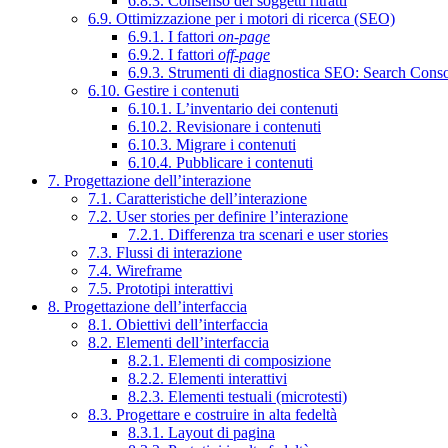
6.8.3. Consenso dei soggetti ritratti
6.9. Ottimizzazione per i motori di ricerca (SEO)
6.9.1. I fattori
on-page
6.9.2. I fattori
off-page
6.9.3. Strumenti di diagnostica SEO: Search Cons
6.10. Gestire i contenuti
6.10.1. L’inventario dei contenuti
6.10.2. Revisionare i contenuti
6.10.3. Migrare i contenuti
6.10.4. Pubblicare i contenuti
7. Progettazione dell’interazione
7.1. Caratteristiche dell’interazione
7.2. User stories per definire l’interazione
7.2.1. Differenza tra scenari e user stories
7.3. Flussi di interazione
7.4. Wireframe
7.5. Prototipi interattivi
8. Progettazione dell’interfaccia
8.1. Obiettivi dell’interfaccia
8.2. Elementi dell’interfaccia
8.2.1. Elementi di composizione
8.2.2. Elementi interattivi
8.2.3. Elementi testuali (microtesti)
8.3. Progettare e costruire in alta fedeltà
8.3.1. Layout di pagina