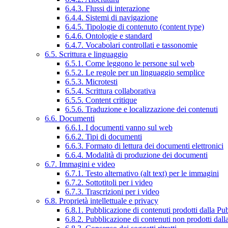
6.4.3. Flussi di interazione
6.4.4. Sistemi di navigazione
6.4.5. Tipologie di contenuto (content type)
6.4.6. Ontologie e standard
6.4.7. Vocabolari controllati e tassonomie
6.5. Scrittura e linguaggio
6.5.1. Come leggono le persone sul web
6.5.2. Le regole per un linguaggio semplice
6.5.3. Microtesti
6.5.4. Scrittura collaborativa
6.5.5. Content critique
6.5.6. Traduzione e localizzazione dei contenuti
6.6. Documenti
6.6.1. I documenti vanno sul web
6.6.2. Tipi di documenti
6.6.3. Formato di lettura dei documenti elettronici
6.6.4. Modalità di produzione dei documenti
6.7. Immagini e video
6.7.1. Testo alternativo (alt text) per le immagini
6.7.2. Sottotitoli per i video
6.7.3. Trascrizioni per i video
6.8. Proprietà intellettuale e privacy
6.8.1. Pubblicazione di contenuti prodotti dalla P
6.8.2. Pubblicazione di contenuti non prodotti dal