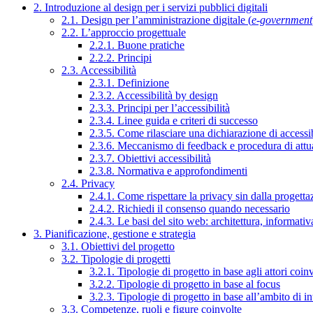
2. Introduzione al design per i servizi pubblici digitali
2.1. Design per l’amministrazione digitale (
e-government
2.2. L’approccio progettuale
2.2.1. Buone pratiche
2.2.2. Principi
2.3. Accessibilità
2.3.1. Definizione
2.3.2. Accessibilità by design
2.3.3. Principi per l’accessibilità
2.3.4. Linee guida e criteri di successo
2.3.5. Come rilasciare una dichiarazione di accessib
2.3.6. Meccanismo di feedback e procedura di attu
2.3.7. Obiettivi accessibilità
2.3.8. Normativa e approfondimenti
2.4. Privacy
2.4.1. Come rispettare la privacy sin dalla progettaz
2.4.2. Richiedi il consenso quando necessario
2.4.3. Le basi del sito web: architettura, informati
3. Pianificazione, gestione e strategia
3.1. Obiettivi del progetto
3.2. Tipologie di progetti
3.2.1. Tipologie di progetto in base agli attori coinv
3.2.2. Tipologie di progetto in base al focus
3.2.3. Tipologie di progetto in base all’ambito di i
3.3. Competenze, ruoli e figure coinvolte