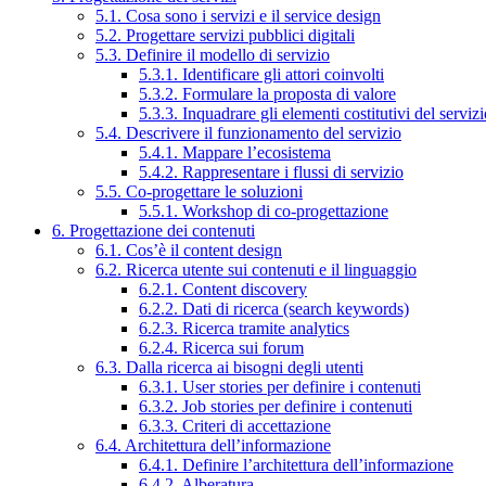
5.1. Cosa sono i servizi e il service design
5.2. Progettare servizi pubblici digitali
5.3. Definire il modello di servizio
5.3.1. Identificare gli attori coinvolti
5.3.2. Formulare la proposta di valore
5.3.3. Inquadrare gli elementi costitutivi del serviz
5.4. Descrivere il funzionamento del servizio
5.4.1. Mappare l’ecosistema
5.4.2. Rappresentare i flussi di servizio
5.5. Co-progettare le soluzioni
5.5.1. Workshop di co-progettazione
6. Progettazione dei contenuti
6.1. Cos’è il content design
6.2. Ricerca utente sui contenuti e il linguaggio
6.2.1. Content discovery
6.2.2. Dati di ricerca (search keywords)
6.2.3. Ricerca tramite analytics
6.2.4. Ricerca sui forum
6.3. Dalla ricerca ai bisogni degli utenti
6.3.1. User stories per definire i contenuti
6.3.2. Job stories per definire i contenuti
6.3.3. Criteri di accettazione
6.4. Architettura dell’informazione
6.4.1. Definire l’architettura dell’informazione
6.4.2. Alberatura