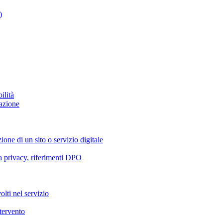
)
ilità
azione
ione di un sito o servizio digitale
va privacy, riferimenti DPO
olti nel servizio
ntervento