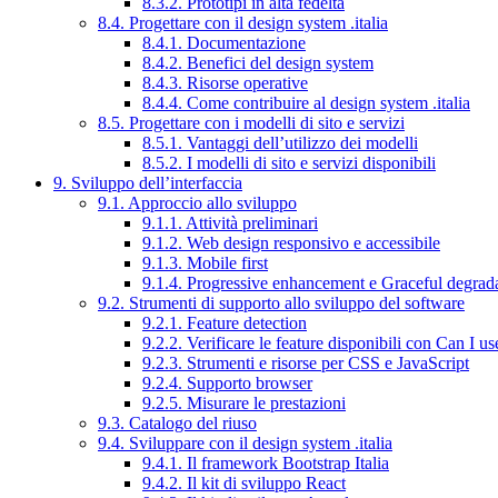
8.3.2. Prototipi in alta fedeltà
8.4. Progettare con il design system .italia
8.4.1. Documentazione
8.4.2. Benefici del design system
8.4.3. Risorse operative
8.4.4. Come contribuire al design system .italia
8.5. Progettare con i modelli di sito e servizi
8.5.1. Vantaggi dell’utilizzo dei modelli
8.5.2. I modelli di sito e servizi disponibili
9. Sviluppo dell’interfaccia
9.1. Approccio allo sviluppo
9.1.1. Attività preliminari
9.1.2. Web design responsivo e accessibile
9.1.3. Mobile first
9.1.4. Progressive enhancement e Graceful degrad
9.2. Strumenti di supporto allo sviluppo del software
9.2.1. Feature detection
9.2.2. Verificare le feature disponibili con Can I us
9.2.3. Strumenti e risorse per CSS e JavaScript
9.2.4. Supporto browser
9.2.5. Misurare le prestazioni
9.3. Catalogo del riuso
9.4. Sviluppare con il design system .italia
9.4.1. Il framework Bootstrap Italia
9.4.2. Il kit di sviluppo React