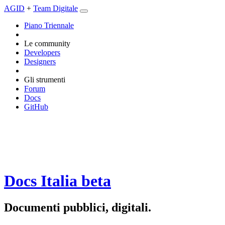
AGID
+
Team Digitale
Piano Triennale
Le community
Developers
Designers
Gli strumenti
Forum
Docs
GitHub
Docs Italia
beta
Documenti pubblici, digitali.