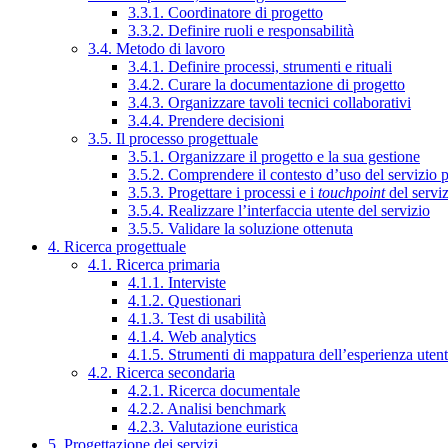
3.3.1. Coordinatore di progetto
3.3.2. Definire ruoli e responsabilità
3.4. Metodo di lavoro
3.4.1. Definire processi, strumenti e rituali
3.4.2. Curare la documentazione di progetto
3.4.3. Organizzare tavoli tecnici collaborativi
3.4.4. Prendere decisioni
3.5. Il processo progettuale
3.5.1. Organizzare il progetto e la sua gestione
3.5.2. Comprendere il contesto d’uso del servizio 
3.5.3. Progettare i processi e i
touchpoint
del servi
3.5.4. Realizzare l’interfaccia utente del servizio
3.5.5. Validare la soluzione ottenuta
4. Ricerca progettuale
4.1. Ricerca primaria
4.1.1. Interviste
4.1.2. Questionari
4.1.3. Test di usabilità
4.1.4. Web analytics
4.1.5. Strumenti di mappatura dell’esperienza uten
4.2. Ricerca secondaria
4.2.1. Ricerca documentale
4.2.2. Analisi benchmark
4.2.3. Valutazione euristica
5. Progettazione dei servizi