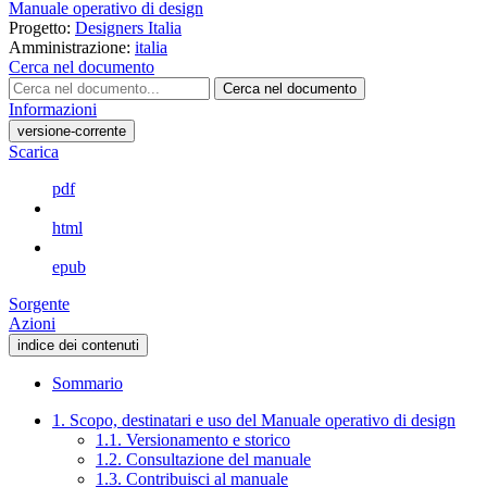
Manuale operativo di design
Progetto:
Designers Italia
Amministrazione:
italia
Cerca nel documento
Cerca nel documento
Informazioni
versione-corrente
Scarica
pdf
html
epub
Sorgente
Azioni
indice dei contenuti
Sommario
1. Scopo, destinatari e uso del Manuale operativo di design
1.1. Versionamento e storico
1.2. Consultazione del manuale
1.3. Contribuisci al manuale