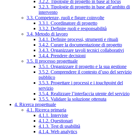
3.2.2. Tipologie di progetto in base al focus
3.2.3. Tipologie di progetto in base all’ambito di
intervento
3.3. Competenze, ruoli e figure coinvolte
3.3.1. Coordinatore di progetto
3.3.2. Definire ruoli e responsabilità
3.4. Metodo di lavoro
3.4.1. Definire processi, strumenti e rituali
3.4.2. Curare la documentazione di progetto
3.4.3. Organizzare tavoli tecnici collaborativi
3.4.4. Prendere decisioni
3.5. Il processo progettuale
3.5.1. Organizzare il progetto e la sua gestione
3.5.2. Comprendere il contesto d’uso del servizio
pubblico
3.5.3. Progettare i processi e i
touchpoint
del
servizio
3.5.4. Realizzare l’interfaccia utente del servizio
3.5.5. Validare la soluzione ottenuta
4. Ricerca progettuale
4.1. Ricerca primaria
4.1.1. Interviste
4.1.2. Questionari
4.1.3. Test di usabilità
4.1.4. Web analytics