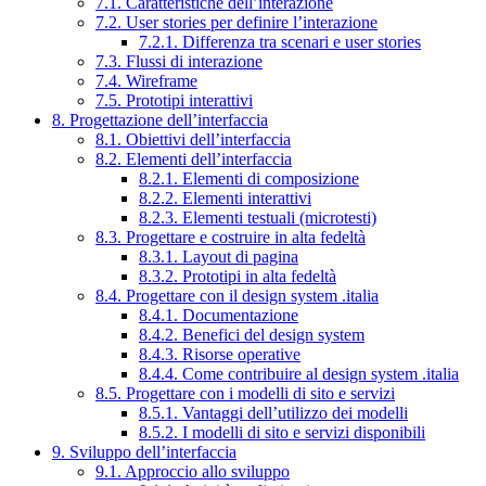
7.1. Caratteristiche dell’interazione
7.2. User stories per definire l’interazione
7.2.1. Differenza tra scenari e user stories
7.3. Flussi di interazione
7.4. Wireframe
7.5. Prototipi interattivi
8. Progettazione dell’interfaccia
8.1. Obiettivi dell’interfaccia
8.2. Elementi dell’interfaccia
8.2.1. Elementi di composizione
8.2.2. Elementi interattivi
8.2.3. Elementi testuali (microtesti)
8.3. Progettare e costruire in alta fedeltà
8.3.1. Layout di pagina
8.3.2. Prototipi in alta fedeltà
8.4. Progettare con il design system .italia
8.4.1. Documentazione
8.4.2. Benefici del design system
8.4.3. Risorse operative
8.4.4. Come contribuire al design system .italia
8.5. Progettare con i modelli di sito e servizi
8.5.1. Vantaggi dell’utilizzo dei modelli
8.5.2. I modelli di sito e servizi disponibili
9. Sviluppo dell’interfaccia
9.1. Approccio allo sviluppo