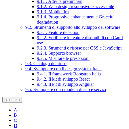
9.1.1. Attività preliminari
9.1.2. Web design responsivo e accessibile
9.1.3. Mobile first
9.1.4. Progressive enhancement e Graceful
degradation
9.2. Strumenti di supporto allo sviluppo del software
9.2.1. Feature detection
9.2.2. Verificare le feature disponibili con Can I
use
9.2.3. Strumenti e risorse per CSS e JavaScript
9.2.4. Supporto browser
9.2.5. Misurare le prestazioni
9.3. Catalogo del riuso
9.4. Sviluppare con il design system .italia
9.4.1. Il framework Bootstrap Italia
9.4.2. Il kit di sviluppo React
9.4.3. Il kit di sviluppo Angular
9.5. Sviluppare con i modelli di sito e servizi
glossario
A
B
C
D