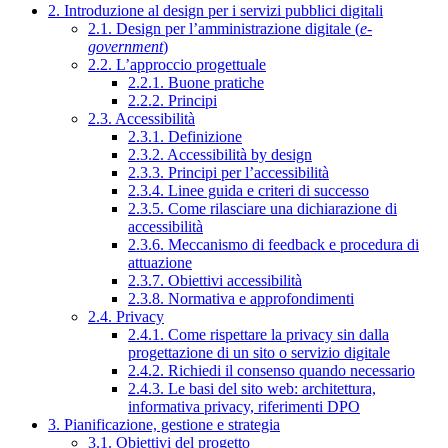
2. Introduzione al design per i servizi pubblici digitali
2.1. Design per l’amministrazione digitale (
e-
government
)
2.2. L’approccio progettuale
2.2.1. Buone pratiche
2.2.2. Principi
2.3. Accessibilità
2.3.1. Definizione
2.3.2. Accessibilità by design
2.3.3. Principi per l’accessibilità
2.3.4. Linee guida e criteri di successo
2.3.5. Come rilasciare una dichiarazione di
accessibilità
2.3.6. Meccanismo di feedback e procedura di
attuazione
2.3.7. Obiettivi accessibilità
2.3.8. Normativa e approfondimenti
2.4. Privacy
2.4.1. Come rispettare la privacy sin dalla
progettazione di un sito o servizio digitale
2.4.2. Richiedi il consenso quando necessario
2.4.3. Le basi del sito web: architettura,
informativa privacy, riferimenti DPO
3. Pianificazione, gestione e strategia
3.1. Obiettivi del progetto