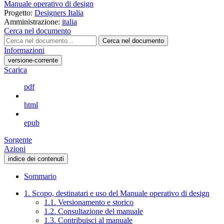
Manuale operativo di design
Progetto:
Designers Italia
Amministrazione:
italia
Cerca nel documento
Cerca nel documento
Informazioni
versione-corrente
Scarica
pdf
html
epub
Sorgente
Azioni
indice dei contenuti
Sommario
1. Scopo, destinatari e uso del Manuale operativo di design
1.1. Versionamento e storico
1.2. Consultazione del manuale
1.3. Contribuisci al manuale