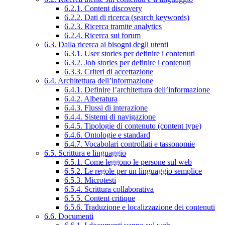
6.2.1. Content discovery
6.2.2. Dati di ricerca (search keywords)
6.2.3. Ricerca tramite analytics
6.2.4. Ricerca sui forum
6.3. Dalla ricerca ai bisogni degli utenti
6.3.1. User stories per definire i contenuti
6.3.2. Job stories per definire i contenuti
6.3.3. Criteri di accettazione
6.4. Architettura dell’informazione
6.4.1. Definire l’architettura dell’informazione
6.4.2. Alberatura
6.4.3. Flussi di interazione
6.4.4. Sistemi di navigazione
6.4.5. Tipologie di contenuto (content type)
6.4.6. Ontologie e standard
6.4.7. Vocabolari controllati e tassonomie
6.5. Scrittura e linguaggio
6.5.1. Come leggono le persone sul web
6.5.2. Le regole per un linguaggio semplice
6.5.3. Microtesti
6.5.4. Scrittura collaborativa
6.5.5. Content critique
6.5.6. Traduzione e localizzazione dei contenuti
6.6. Documenti