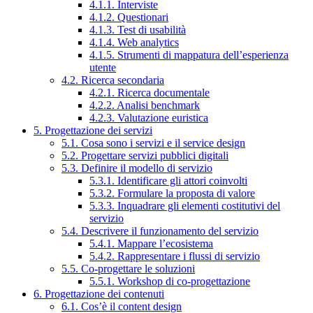
4.1.1. Interviste
4.1.2. Questionari
4.1.3. Test di usabilità
4.1.4. Web analytics
4.1.5. Strumenti di mappatura dell’esperienza
utente
4.2. Ricerca secondaria
4.2.1. Ricerca documentale
4.2.2. Analisi benchmark
4.2.3. Valutazione euristica
5. Progettazione dei servizi
5.1. Cosa sono i servizi e il service design
5.2. Progettare servizi pubblici digitali
5.3. Definire il modello di servizio
5.3.1. Identificare gli attori coinvolti
5.3.2. Formulare la proposta di valore
5.3.3. Inquadrare gli elementi costitutivi del
servizio
5.4. Descrivere il funzionamento del servizio
5.4.1. Mappare l’ecosistema
5.4.2. Rappresentare i flussi di servizio
5.5. Co-progettare le soluzioni
5.5.1. Workshop di co-progettazione
6. Progettazione dei contenuti
6.1. Cos’è il content design