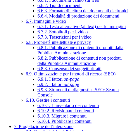
6.6.1. I documenti vanno sul web
6.6.2. Tipi di documenti
6.6.3. Formato di lettura dei documenti elettronici
6.6.4. Modalità di produzione dei documenti
6.7. Immagini e video
6.7.1. Testo alternativo (alt text) per le immagini
6.7.2. Sottotitoli per i video
6.7.3. Trascrizioni per i video
6.8. Proprietà intellettuale e privacy
6.8.1. Pubblicazione di contenuti prodotti dalla
Pubblica Amministrazione
6.8.2. Pubblicazione di contenuti non prodotti
dalla Pubblica Amministrazione
6.8.3. Consenso dei soggetti ritratti
6.9. Ottimizzazione per i motori di ricerca (SEO)
6.9.1. I fattori
on-page
6.9.2. I fattori
off-page
6.9.3. Strumenti di diagnostica SEO: Search
Console
6.10. Gestire i contenuti
6.10.1. L’inventario dei contenuti
6.10.2. Revisionare i contenuti
6.10.3. Migrare i contenuti
6.10.4. Pubblicare i contenuti
7. Progettazione dell’interazione