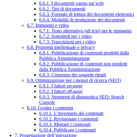
6.6.1. I documenti vanno sul web
6.6.2. Tipi di documenti
6.6.3. Formato di lettura dei documenti elettronici
6.6.4. Modalità di produzione dei documenti
6.7. Immagini e video
6.7.1. Testo alternativo (alt text) per le immagini
6.7.2. Sottotitoli per i video
6.7.3. Trascrizioni per i video
6.8. Proprietà intellettuale e privacy
6.8.1. Pubblicazione di contenuti prodotti dalla
Pubblica Amministrazione
6.8.2. Pubblicazione di contenuti non prodotti
dalla Pubblica Amministrazione
6.8.3. Consenso dei soggetti ritratti
6.9. Ottimizzazione per i motori di ricerca (SEO)
6.9.1. I fattori
on-page
6.9.2. I fattori
off-page
6.9.3. Strumenti di diagnostica SEO: Search
Console
6.10. Gestire i contenuti
6.10.1. L’inventario dei contenuti
6.10.2. Revisionare i contenuti
6.10.3. Migrare i contenuti
6.10.4. Pubblicare i contenuti
7. Progettazione dell’interazione