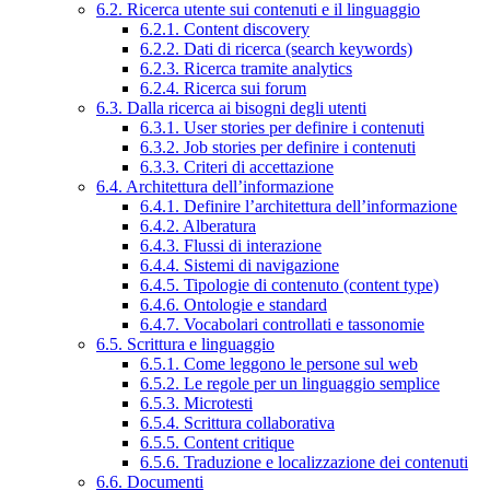
6.2. Ricerca utente sui contenuti e il linguaggio
6.2.1. Content discovery
6.2.2. Dati di ricerca (search keywords)
6.2.3. Ricerca tramite analytics
6.2.4. Ricerca sui forum
6.3. Dalla ricerca ai bisogni degli utenti
6.3.1. User stories per definire i contenuti
6.3.2. Job stories per definire i contenuti
6.3.3. Criteri di accettazione
6.4. Architettura dell’informazione
6.4.1. Definire l’architettura dell’informazione
6.4.2. Alberatura
6.4.3. Flussi di interazione
6.4.4. Sistemi di navigazione
6.4.5. Tipologie di contenuto (content type)
6.4.6. Ontologie e standard
6.4.7. Vocabolari controllati e tassonomie
6.5. Scrittura e linguaggio
6.5.1. Come leggono le persone sul web
6.5.2. Le regole per un linguaggio semplice
6.5.3. Microtesti
6.5.4. Scrittura collaborativa
6.5.5. Content critique
6.5.6. Traduzione e localizzazione dei contenuti
6.6. Documenti