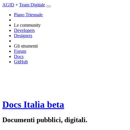
AGID
+
Team Digitale
Piano Triennale
Le community
Developers
Designers
Gli strumenti
Forum
Docs
GitHub
Docs Italia
beta
Documenti pubblici, digitali.