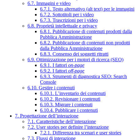
6.7. Immagini e video
6.7.1. Testo alternativo (alt text) per le immagini
6.7.2. Sottotitoli per i video
6.7.3. Trascrizioni per i video
6.8. Proprietà intellettuale e privacy
6.8.1. Pubblicazione di contenuti prodotti dalla
Pubblica Amministrazione
6.8.2. Pubblicazione di contenuti non prodotti
dalla Pubblica Amministrazione
6.8.3. Consenso dei soggetti ritratti
6.9. Ottimizzazione per i motori di ricerca (SEO)
6.9.1. I fattori
on-page
6.9.2. I fattori
off-page
6.9.3. Strumenti di diagnostica SEO: Search
Console
6.10. Gestire i contenuti
6.10.1. L’inventario dei contenuti
6.10.2. Revisionare i contenuti
6.10.3. Migrare i contenuti
6.10.4. Pubblicare i contenuti
7. Progettazione dell’interazione
7.1. Caratteristiche dell’interazione
7.2. User stories per definire l’interazione
7.2.1. Differenza tra scenari e user stories
7.3. Flussi di interazione