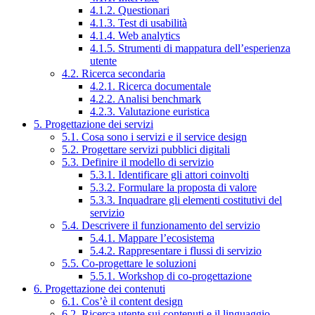
4.1.2. Questionari
4.1.3. Test di usabilità
4.1.4. Web analytics
4.1.5. Strumenti di mappatura dell’esperienza
utente
4.2. Ricerca secondaria
4.2.1. Ricerca documentale
4.2.2. Analisi benchmark
4.2.3. Valutazione euristica
5. Progettazione dei servizi
5.1. Cosa sono i servizi e il service design
5.2. Progettare servizi pubblici digitali
5.3. Definire il modello di servizio
5.3.1. Identificare gli attori coinvolti
5.3.2. Formulare la proposta di valore
5.3.3. Inquadrare gli elementi costitutivi del
servizio
5.4. Descrivere il funzionamento del servizio
5.4.1. Mappare l’ecosistema
5.4.2. Rappresentare i flussi di servizio
5.5. Co-progettare le soluzioni
5.5.1. Workshop di co-progettazione
6. Progettazione dei contenuti
6.1. Cos’è il content design
6.2. Ricerca utente sui contenuti e il linguaggio