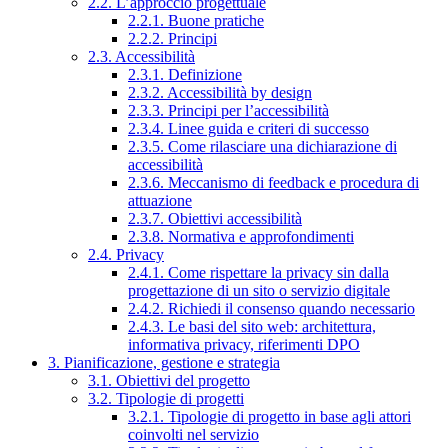
2.2. L’approccio progettuale
2.2.1. Buone pratiche
2.2.2. Principi
2.3. Accessibilità
2.3.1. Definizione
2.3.2. Accessibilità by design
2.3.3. Principi per l’accessibilità
2.3.4. Linee guida e criteri di successo
2.3.5. Come rilasciare una dichiarazione di
accessibilità
2.3.6. Meccanismo di feedback e procedura di
attuazione
2.3.7. Obiettivi accessibilità
2.3.8. Normativa e approfondimenti
2.4. Privacy
2.4.1. Come rispettare la privacy sin dalla
progettazione di un sito o servizio digitale
2.4.2. Richiedi il consenso quando necessario
2.4.3. Le basi del sito web: architettura,
informativa privacy, riferimenti DPO
3. Pianificazione, gestione e strategia
3.1. Obiettivi del progetto
3.2. Tipologie di progetti
3.2.1. Tipologie di progetto in base agli attori
coinvolti nel servizio