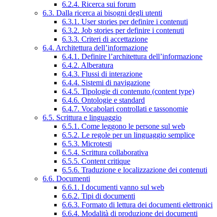
6.2.4. Ricerca sui forum
6.3. Dalla ricerca ai bisogni degli utenti
6.3.1. User stories per definire i contenuti
6.3.2. Job stories per definire i contenuti
6.3.3. Criteri di accettazione
6.4. Architettura dell’informazione
6.4.1. Definire l’architettura dell’informazione
6.4.2. Alberatura
6.4.3. Flussi di interazione
6.4.4. Sistemi di navigazione
6.4.5. Tipologie di contenuto (content type)
6.4.6. Ontologie e standard
6.4.7. Vocabolari controllati e tassonomie
6.5. Scrittura e linguaggio
6.5.1. Come leggono le persone sul web
6.5.2. Le regole per un linguaggio semplice
6.5.3. Microtesti
6.5.4. Scrittura collaborativa
6.5.5. Content critique
6.5.6. Traduzione e localizzazione dei contenuti
6.6. Documenti
6.6.1. I documenti vanno sul web
6.6.2. Tipi di documenti
6.6.3. Formato di lettura dei documenti elettronici
6.6.4. Modalità di produzione dei documenti