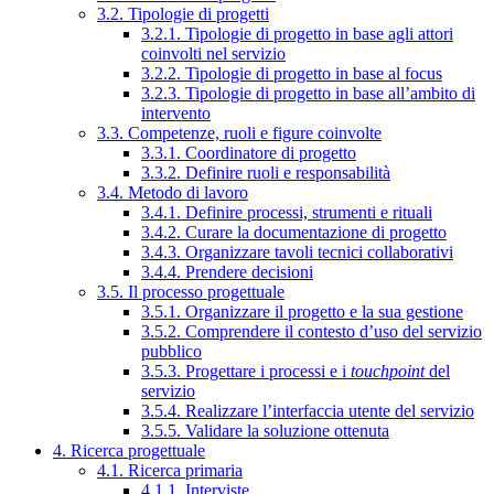
3.2. Tipologie di progetti
3.2.1. Tipologie di progetto in base agli attori
coinvolti nel servizio
3.2.2. Tipologie di progetto in base al focus
3.2.3. Tipologie di progetto in base all’ambito di
intervento
3.3. Competenze, ruoli e figure coinvolte
3.3.1. Coordinatore di progetto
3.3.2. Definire ruoli e responsabilità
3.4. Metodo di lavoro
3.4.1. Definire processi, strumenti e rituali
3.4.2. Curare la documentazione di progetto
3.4.3. Organizzare tavoli tecnici collaborativi
3.4.4. Prendere decisioni
3.5. Il processo progettuale
3.5.1. Organizzare il progetto e la sua gestione
3.5.2. Comprendere il contesto d’uso del servizio
pubblico
3.5.3. Progettare i processi e i
touchpoint
del
servizio
3.5.4. Realizzare l’interfaccia utente del servizio
3.5.5. Validare la soluzione ottenuta
4. Ricerca progettuale
4.1. Ricerca primaria
4.1.1. Interviste