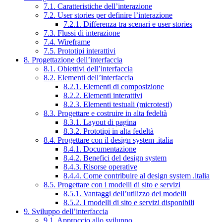
7.1. Caratteristiche dell’interazione
7.2. User stories per definire l’interazione
7.2.1. Differenza tra scenari e user stories
7.3. Flussi di interazione
7.4. Wireframe
7.5. Prototipi interattivi
8. Progettazione dell’interfaccia
8.1. Obiettivi dell’interfaccia
8.2. Elementi dell’interfaccia
8.2.1. Elementi di composizione
8.2.2. Elementi interattivi
8.2.3. Elementi testuali (microtesti)
8.3. Progettare e costruire in alta fedeltà
8.3.1. Layout di pagina
8.3.2. Prototipi in alta fedeltà
8.4. Progettare con il design system .italia
8.4.1. Documentazione
8.4.2. Benefici del design system
8.4.3. Risorse operative
8.4.4. Come contribuire al design system .italia
8.5. Progettare con i modelli di sito e servizi
8.5.1. Vantaggi dell’utilizzo dei modelli
8.5.2. I modelli di sito e servizi disponibili
9. Sviluppo dell’interfaccia
9.1. Approccio allo sviluppo