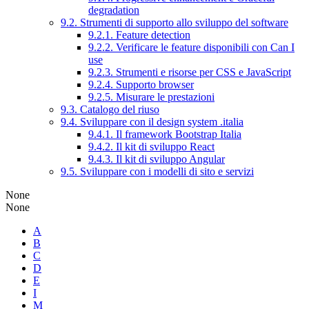
degradation
9.2. Strumenti di supporto allo sviluppo del software
9.2.1. Feature detection
9.2.2. Verificare le feature disponibili con Can I
use
9.2.3. Strumenti e risorse per CSS e JavaScript
9.2.4. Supporto browser
9.2.5. Misurare le prestazioni
9.3. Catalogo del riuso
9.4. Sviluppare con il design system .italia
9.4.1. Il framework Bootstrap Italia
9.4.2. Il kit di sviluppo React
9.4.3. Il kit di sviluppo Angular
9.5. Sviluppare con i modelli di sito e servizi
None
None
A
B
C
D
E
I
M