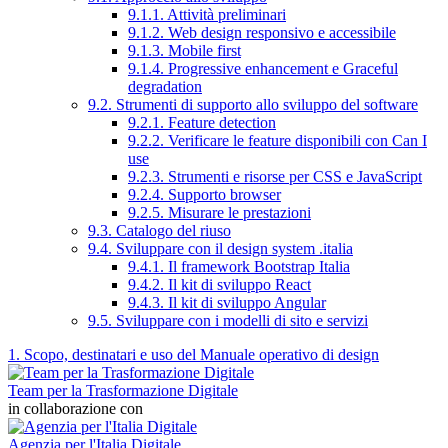
9.1.1. Attività preliminari
9.1.2. Web design responsivo e accessibile
9.1.3. Mobile first
9.1.4. Progressive enhancement e Graceful
degradation
9.2. Strumenti di supporto allo sviluppo del software
9.2.1. Feature detection
9.2.2. Verificare le feature disponibili con Can I
use
9.2.3. Strumenti e risorse per CSS e JavaScript
9.2.4. Supporto browser
9.2.5. Misurare le prestazioni
9.3. Catalogo del riuso
9.4. Sviluppare con il design system .italia
9.4.1. Il framework Bootstrap Italia
9.4.2. Il kit di sviluppo React
9.4.3. Il kit di sviluppo Angular
9.5. Sviluppare con i modelli di sito e servizi
1. Scopo, destinatari e uso del Manuale operativo di design
Team per la Trasformazione Digitale
in collaborazione con
Agenzia per l'Italia Digitale