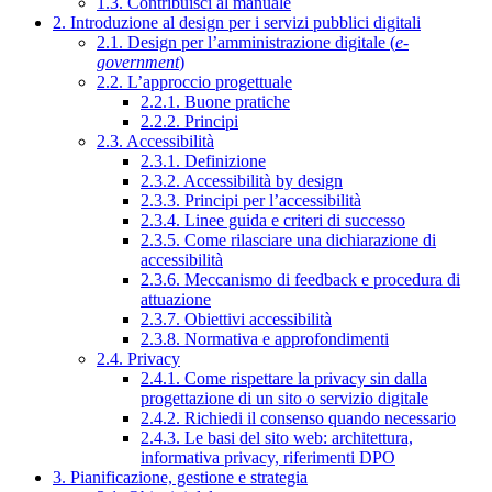
1.3. Contribuisci al manuale
2. Introduzione al design per i servizi pubblici digitali
2.1. Design per l’amministrazione digitale (
e-
government
)
2.2. L’approccio progettuale
2.2.1. Buone pratiche
2.2.2. Principi
2.3. Accessibilità
2.3.1. Definizione
2.3.2. Accessibilità by design
2.3.3. Principi per l’accessibilità
2.3.4. Linee guida e criteri di successo
2.3.5. Come rilasciare una dichiarazione di
accessibilità
2.3.6. Meccanismo di feedback e procedura di
attuazione
2.3.7. Obiettivi accessibilità
2.3.8. Normativa e approfondimenti
2.4. Privacy
2.4.1. Come rispettare la privacy sin dalla
progettazione di un sito o servizio digitale
2.4.2. Richiedi il consenso quando necessario
2.4.3. Le basi del sito web: architettura,
informativa privacy, riferimenti DPO
3. Pianificazione, gestione e strategia