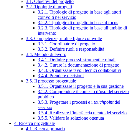
3.1. Obiettivi del progetto
3.2. Tipologie di progetti
3.2.1. Tipologie di progetto in base agli attori
coinvolti nel servizio
3.2.2. Tipologie di progetto in base al focus
3.2.3. Tipologie di progetto in base all’ambito di
intervento
3.3. Competenze, ruoli e figure coinvolte
3.3.1. Coordinatore di progetto
3.3.2. Definire ruoli e responsabilità
3.4. Metodo di lavoro
3.4.1. Definire processi, strumenti e rituali
3.4.2. Curare la documentazione di progetto
3.4.3. Organizzare tavoli tecnici collaborativi
3.4.4. Prendere decisioni
3.5. Il processo progettuale
3.5.1. Organizzare il progetto e la sua gestione
3.5.2. Comprendere il contesto d’uso del servizio
pubblico
3.5.3. Progettare i processi e i
touchpoint
del
servizio
3.5.4. Realizzare l’interfaccia utente del servizio
3.5.5. Validare la soluzione ottenuta
4. Ricerca progettuale
4.1. Ricerca primaria