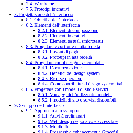
7.4. Wireframe
7.5. Prototipi interattivi
8. Progettazione dell’interfaccia
8.1. Obiettivi dell’interfaccia
8.2. Elementi dell’interfaccia
8.2.1. Elementi di composizione
8.2.2. Elementi interattivi
8.2.3. Elementi testuali (microtesti)
8.3. Progettare e costruire in alta fedeltà
8.3.1. Layout di pagina
8.3.2. Prototipi in alta fedeltà
8.4. Progettare con il design system .italia
8.4.1. Documentazione
8.4.2. Benefici del design system
8.4.3. Risorse operative
8.4.4. Come contribuire al design system .italia
8.5. Progettare con i modelli di sito e servizi
8.5.1. Vantaggi dell’utilizzo dei modelli
8.5.2. I modelli di sito e servizi disponibili
9. Sviluppo dell’interfaccia
9.1. Approccio allo sviluppo
9.1.1. Attività preliminari
9.1.2. Web design responsivo e accessibile
9.1.3. Mobile first
9.1.4. Progressive enhancement e Graceful