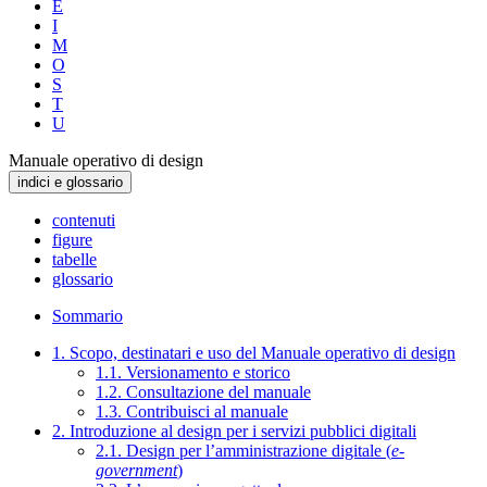
E
I
M
O
S
T
U
Manuale operativo di design
indici e glossario
contenuti
figure
tabelle
glossario
Sommario
1. Scopo, destinatari e uso del Manuale operativo di design
1.1. Versionamento e storico
1.2. Consultazione del manuale
1.3. Contribuisci al manuale
2. Introduzione al design per i servizi pubblici digitali
2.1. Design per l’amministrazione digitale (
e-
government
)