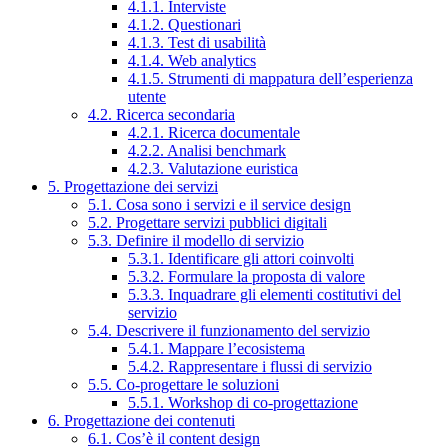
4.1.1. Interviste
4.1.2. Questionari
4.1.3. Test di usabilità
4.1.4. Web analytics
4.1.5. Strumenti di mappatura dell’esperienza
utente
4.2. Ricerca secondaria
4.2.1. Ricerca documentale
4.2.2. Analisi benchmark
4.2.3. Valutazione euristica
5. Progettazione dei servizi
5.1. Cosa sono i servizi e il service design
5.2. Progettare servizi pubblici digitali
5.3. Definire il modello di servizio
5.3.1. Identificare gli attori coinvolti
5.3.2. Formulare la proposta di valore
5.3.3. Inquadrare gli elementi costitutivi del
servizio
5.4. Descrivere il funzionamento del servizio
5.4.1. Mappare l’ecosistema
5.4.2. Rappresentare i flussi di servizio
5.5. Co-progettare le soluzioni
5.5.1. Workshop di co-progettazione
6. Progettazione dei contenuti
6.1. Cos’è il content design