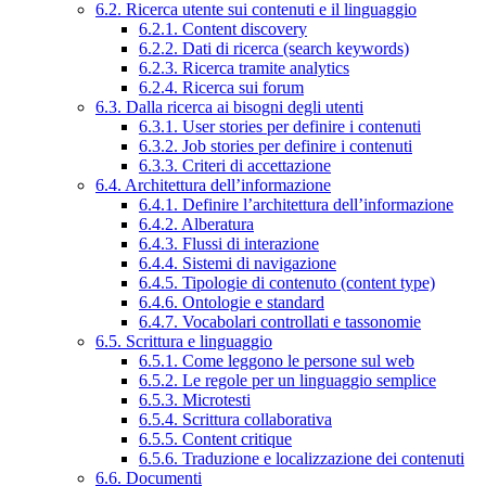
6.2. Ricerca utente sui contenuti e il linguaggio
6.2.1. Content discovery
6.2.2. Dati di ricerca (search keywords)
6.2.3. Ricerca tramite analytics
6.2.4. Ricerca sui forum
6.3. Dalla ricerca ai bisogni degli utenti
6.3.1. User stories per definire i contenuti
6.3.2. Job stories per definire i contenuti
6.3.3. Criteri di accettazione
6.4. Architettura dell’informazione
6.4.1. Definire l’architettura dell’informazione
6.4.2. Alberatura
6.4.3. Flussi di interazione
6.4.4. Sistemi di navigazione
6.4.5. Tipologie di contenuto (content type)
6.4.6. Ontologie e standard
6.4.7. Vocabolari controllati e tassonomie
6.5. Scrittura e linguaggio
6.5.1. Come leggono le persone sul web
6.5.2. Le regole per un linguaggio semplice
6.5.3. Microtesti
6.5.4. Scrittura collaborativa
6.5.5. Content critique
6.5.6. Traduzione e localizzazione dei contenuti
6.6. Documenti