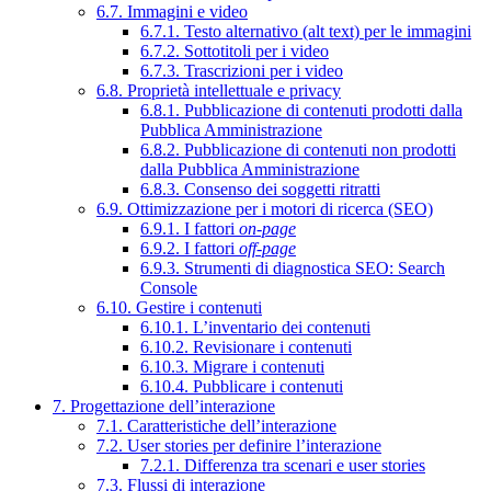
6.7. Immagini e video
6.7.1. Testo alternativo (alt text) per le immagini
6.7.2. Sottotitoli per i video
6.7.3. Trascrizioni per i video
6.8. Proprietà intellettuale e privacy
6.8.1. Pubblicazione di contenuti prodotti dalla
Pubblica Amministrazione
6.8.2. Pubblicazione di contenuti non prodotti
dalla Pubblica Amministrazione
6.8.3. Consenso dei soggetti ritratti
6.9. Ottimizzazione per i motori di ricerca (SEO)
6.9.1. I fattori
on-page
6.9.2. I fattori
off-page
6.9.3. Strumenti di diagnostica SEO: Search
Console
6.10. Gestire i contenuti
6.10.1. L’inventario dei contenuti
6.10.2. Revisionare i contenuti
6.10.3. Migrare i contenuti
6.10.4. Pubblicare i contenuti
7. Progettazione dell’interazione
7.1. Caratteristiche dell’interazione
7.2. User stories per definire l’interazione
7.2.1. Differenza tra scenari e user stories
7.3. Flussi di interazione