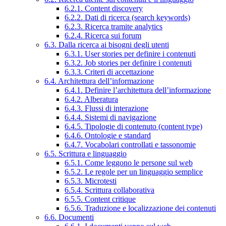
6.2.1. Content discovery
6.2.2. Dati di ricerca (search keywords)
6.2.3. Ricerca tramite analytics
6.2.4. Ricerca sui forum
6.3. Dalla ricerca ai bisogni degli utenti
6.3.1. User stories per definire i contenuti
6.3.2. Job stories per definire i contenuti
6.3.3. Criteri di accettazione
6.4. Architettura dell’informazione
6.4.1. Definire l’architettura dell’informazione
6.4.2. Alberatura
6.4.3. Flussi di interazione
6.4.4. Sistemi di navigazione
6.4.5. Tipologie di contenuto (content type)
6.4.6. Ontologie e standard
6.4.7. Vocabolari controllati e tassonomie
6.5. Scrittura e linguaggio
6.5.1. Come leggono le persone sul web
6.5.2. Le regole per un linguaggio semplice
6.5.3. Microtesti
6.5.4. Scrittura collaborativa
6.5.5. Content critique
6.5.6. Traduzione e localizzazione dei contenuti
6.6. Documenti