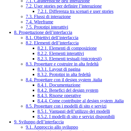
7.1. Caratteristiche dell’interazione
7.2. User stories per definire l’interazione
7.2.1. Differenza tra scenari e user stories
7.3. Flussi di interazione
7.4. Wireframe
7.5. Prototipi interattivi
8. Progettazione dell’interfaccia
8.1. Obiettivi dell’interfaccia
8.2. Elementi dell’interfaccia
8.2.1. Elementi di composizione
8.2.2. Elementi interattivi
8.2.3. Elementi testuali (microtesti)
8.3. Progettare e costruire in alta fedeltà
8.3.1. Layout di pagina
8.3.2. Prototipi in alta fedeltà
8.4. Progettare con il design system .italia
8.4.1. Documentazione
8.4.2. Benefici del design system
8.4.3. Risorse operative
8.4.4. Come contribuire al design system .italia
8.5. Progettare con i modelli di sito e servizi
8.5.1. Vantaggi dell’utilizzo dei modelli
8.5.2. I modelli di sito e servizi disponibili
9. Sviluppo dell’interfaccia
9.1. Approccio allo sviluppo