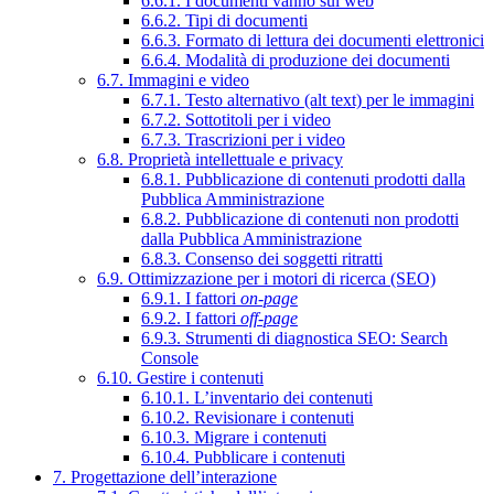
6.6.1. I documenti vanno sul web
6.6.2. Tipi di documenti
6.6.3. Formato di lettura dei documenti elettronici
6.6.4. Modalità di produzione dei documenti
6.7. Immagini e video
6.7.1. Testo alternativo (alt text) per le immagini
6.7.2. Sottotitoli per i video
6.7.3. Trascrizioni per i video
6.8. Proprietà intellettuale e privacy
6.8.1. Pubblicazione di contenuti prodotti dalla
Pubblica Amministrazione
6.8.2. Pubblicazione di contenuti non prodotti
dalla Pubblica Amministrazione
6.8.3. Consenso dei soggetti ritratti
6.9. Ottimizzazione per i motori di ricerca (SEO)
6.9.1. I fattori
on-page
6.9.2. I fattori
off-page
6.9.3. Strumenti di diagnostica SEO: Search
Console
6.10. Gestire i contenuti
6.10.1. L’inventario dei contenuti
6.10.2. Revisionare i contenuti
6.10.3. Migrare i contenuti
6.10.4. Pubblicare i contenuti
7. Progettazione dell’interazione