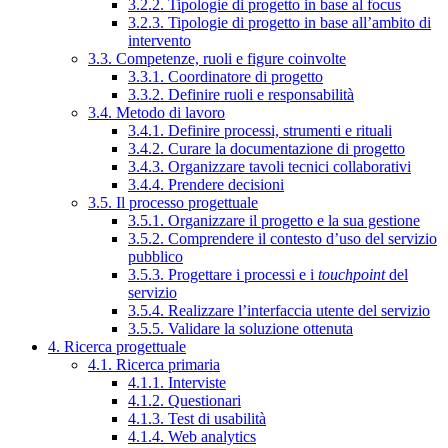
3.2.2. Tipologie di progetto in base al focus
3.2.3. Tipologie di progetto in base all’ambito di
intervento
3.3. Competenze, ruoli e figure coinvolte
3.3.1. Coordinatore di progetto
3.3.2. Definire ruoli e responsabilità
3.4. Metodo di lavoro
3.4.1. Definire processi, strumenti e rituali
3.4.2. Curare la documentazione di progetto
3.4.3. Organizzare tavoli tecnici collaborativi
3.4.4. Prendere decisioni
3.5. Il processo progettuale
3.5.1. Organizzare il progetto e la sua gestione
3.5.2. Comprendere il contesto d’uso del servizio
pubblico
3.5.3. Progettare i processi e i
touchpoint
del
servizio
3.5.4. Realizzare l’interfaccia utente del servizio
3.5.5. Validare la soluzione ottenuta
4. Ricerca progettuale
4.1. Ricerca primaria
4.1.1. Interviste
4.1.2. Questionari
4.1.3. Test di usabilità
4.1.4. Web analytics