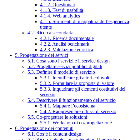
4.1.2. Questionari
4.1.3. Test di usabilità
4.1.4. Web analytics
4.1.5. Strumenti di mappatura dell’esperienza
utente
4.2. Ricerca secondaria
4.2.1. Ricerca documentale
4.2.2. Analisi benchmark
4.2.3. Valutazione euristica
5. Progettazione dei servizi
5.1. Cosa sono i servizi e il service design
5.2. Progettare servizi pubblici digitali
5.3. Definire il modello di servizio
5.3.1. Identificare gli attori coinvolti
5.3.2. Formulare la proposta di valore
5.3.3. Inquadrare gli elementi costitutivi del
servizio
5.4. Descrivere il funzionamento del servizio
5.4.1. Mappare l’ecosistema
5.4.2. Rappresentare i flussi di servizio
5.5. Co-progettare le soluzioni
5.5.1. Workshop di co-progettazione
6. Progettazione dei contenuti
6.1. Cos’è il content design
6.2. Ricerca utente sui contenuti e il linguaggio