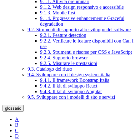
9.1.1. Attività preliminari
9.1.2. Web design responsivo e accessibile
9.1.3. Mobile first
9.1.4. Progressive enhancement e Graceful
degradation
9.2. Strumenti di supporto allo sviluppo del software
9.2.1. Feature detection
9.2.2. Verificare le feature disponibili con Can I
use
9.2.3. Strumenti e risorse per CSS e JavaScript
9.2.4. Supporto browser
9.2.5. Misurare le prestazioni
9.3. Catalogo del riuso
9.4. Sviluppare con il design system .italia
9.4.1. Il framework Bootstrap Italia
9.4.2. Il kit di sviluppo React
9.4.3. Il kit di sviluppo Angular
9.5. Sviluppare con i modelli di sito e servizi
glossario
A
B
C
D