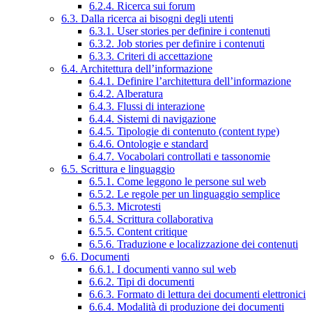
6.2.4. Ricerca sui forum
6.3. Dalla ricerca ai bisogni degli utenti
6.3.1. User stories per definire i contenuti
6.3.2. Job stories per definire i contenuti
6.3.3. Criteri di accettazione
6.4. Architettura dell’informazione
6.4.1. Definire l’architettura dell’informazione
6.4.2. Alberatura
6.4.3. Flussi di interazione
6.4.4. Sistemi di navigazione
6.4.5. Tipologie di contenuto (content type)
6.4.6. Ontologie e standard
6.4.7. Vocabolari controllati e tassonomie
6.5. Scrittura e linguaggio
6.5.1. Come leggono le persone sul web
6.5.2. Le regole per un linguaggio semplice
6.5.3. Microtesti
6.5.4. Scrittura collaborativa
6.5.5. Content critique
6.5.6. Traduzione e localizzazione dei contenuti
6.6. Documenti
6.6.1. I documenti vanno sul web
6.6.2. Tipi di documenti
6.6.3. Formato di lettura dei documenti elettronici
6.6.4. Modalità di produzione dei documenti