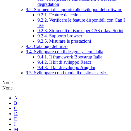
degradation
9.2. Strumenti di supporto allo sviluppo del software
9.2.1. Feature detection
9.2.2. Verificare le feature disponibili con Can I
use
9.2.3. Strumenti e risorse per CSS e JavaScript
9.2.4. Supporto browser
9.2.5. Misurare le prestazioni
9.3. Catalogo del riuso
9.4. Sviluppare con il design system .italia
9.4.1. Il framework Bootstrap Italia
9.4.2. Il kit di sviluppo React
9.4.3. Il kit di sviluppo Angular
9.5. Sviluppare con i modelli di sito e servizi
None
None
A
B
C
D
E
I
M