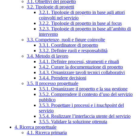
3.1. Obiettivi del progetto
3.2. Tipologie di progetti
3.2.1. Tipologie di progetto in base agli attori
coinvolti nel servizio
3.2.2. Tipologie di progetto in base al focus
3.2.3. Tipologie di progetto in base all’ambito di
intervento
3.3. Competenze, ruoli e figure coinvolte
3.3.1. Coordinatore di progetto
3.3.2. Definire ruoli e responsabilità
3.4. Metodo di lavoro
3.4.1. Definire processi, strumenti e rituali
3.4.2. Curare la documentazione di progetto
3.4.3. Organizzare tavoli tecnici collaborativi
3.4.4. Prendere decisioni
3.5. Il processo progettuale
3.5.1. Organizzare il progetto e la sua gestione
3.5.2. Comprendere il contesto d’uso del servizio
pubblico
3.5.3. Progettare i processi e i
touchpoint
del
servizio
3.5.4. Realizzare l’interfaccia utente del servizio
3.5.5. Validare la soluzione ottenuta
4. Ricerca progettuale
4.1. Ricerca primaria