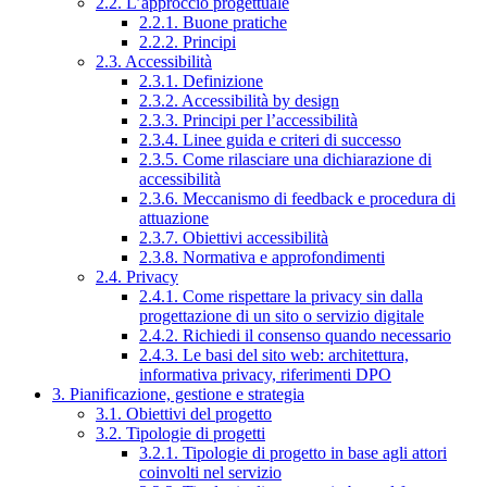
2.2. L’approccio progettuale
2.2.1. Buone pratiche
2.2.2. Principi
2.3. Accessibilità
2.3.1. Definizione
2.3.2. Accessibilità by design
2.3.3. Principi per l’accessibilità
2.3.4. Linee guida e criteri di successo
2.3.5. Come rilasciare una dichiarazione di
accessibilità
2.3.6. Meccanismo di feedback e procedura di
attuazione
2.3.7. Obiettivi accessibilità
2.3.8. Normativa e approfondimenti
2.4. Privacy
2.4.1. Come rispettare la privacy sin dalla
progettazione di un sito o servizio digitale
2.4.2. Richiedi il consenso quando necessario
2.4.3. Le basi del sito web: architettura,
informativa privacy, riferimenti DPO
3. Pianificazione, gestione e strategia
3.1. Obiettivi del progetto
3.2. Tipologie di progetti
3.2.1. Tipologie di progetto in base agli attori
coinvolti nel servizio