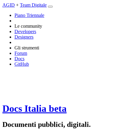
AGID
+
Team Digitale
Piano Triennale
Le community
Developers
Designers
Gli strumenti
Forum
Docs
GitHub
Docs Italia
beta
Documenti pubblici, digitali.