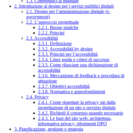
1.3. Contribuisci al manuale
2. Introduzione al design per i servizi pubblici digitali
2.1. Design per l’amministrazione digitale (
e-
government
)
2.2. L’approccio progettuale
2.2.1. Buone pratiche
2.2.2. Principi
2.3. Accessibilità
2.3.1. Definizione
2.3.2. Accessibilità by design
2.3.3. Principi per l’accessibilità
2.3.4. Linee guida e criteri di successo
2.3.5. Come rilasciare una dichiarazione di
accessibilità
2.3.6. Meccanismo di feedback e procedura di
attuazione
2.3.7. Obiettivi accessibilità
2.3.8. Normativa e approfondimenti
2.4. Privacy
2.4.1. Come rispettare la privacy sin dalla
progettazione di un sito o servizio digitale
2.4.2. Richiedi il consenso quando necessario
2.4.3. Le basi del sito web: architettura,
informativa privacy, riferimenti DPO
3. Pianificazione, gestione e strategia