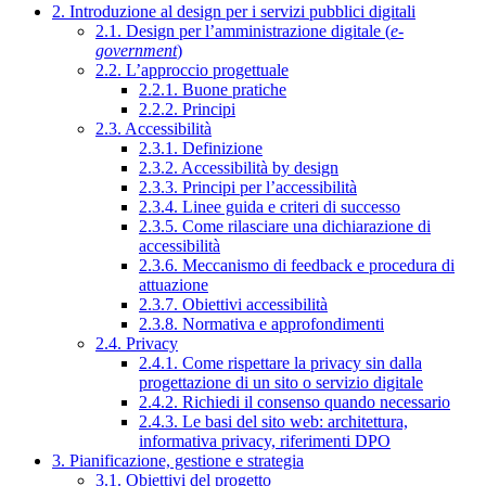
2. Introduzione al design per i servizi pubblici digitali
2.1. Design per l’amministrazione digitale (
e-
government
)
2.2. L’approccio progettuale
2.2.1. Buone pratiche
2.2.2. Principi
2.3. Accessibilità
2.3.1. Definizione
2.3.2. Accessibilità by design
2.3.3. Principi per l’accessibilità
2.3.4. Linee guida e criteri di successo
2.3.5. Come rilasciare una dichiarazione di
accessibilità
2.3.6. Meccanismo di feedback e procedura di
attuazione
2.3.7. Obiettivi accessibilità
2.3.8. Normativa e approfondimenti
2.4. Privacy
2.4.1. Come rispettare la privacy sin dalla
progettazione di un sito o servizio digitale
2.4.2. Richiedi il consenso quando necessario
2.4.3. Le basi del sito web: architettura,
informativa privacy, riferimenti DPO
3. Pianificazione, gestione e strategia
3.1. Obiettivi del progetto