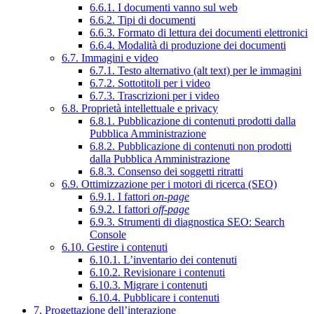
6.6.1. I documenti vanno sul web
6.6.2. Tipi di documenti
6.6.3. Formato di lettura dei documenti elettronici
6.6.4. Modalità di produzione dei documenti
6.7. Immagini e video
6.7.1. Testo alternativo (alt text) per le immagini
6.7.2. Sottotitoli per i video
6.7.3. Trascrizioni per i video
6.8. Proprietà intellettuale e privacy
6.8.1. Pubblicazione di contenuti prodotti dalla
Pubblica Amministrazione
6.8.2. Pubblicazione di contenuti non prodotti
dalla Pubblica Amministrazione
6.8.3. Consenso dei soggetti ritratti
6.9. Ottimizzazione per i motori di ricerca (SEO)
6.9.1. I fattori
on-page
6.9.2. I fattori
off-page
6.9.3. Strumenti di diagnostica SEO: Search
Console
6.10. Gestire i contenuti
6.10.1. L’inventario dei contenuti
6.10.2. Revisionare i contenuti
6.10.3. Migrare i contenuti
6.10.4. Pubblicare i contenuti
7. Progettazione dell’interazione