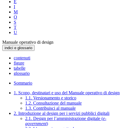
E
I
M
O
S
T
U
Manuale operativo di design
indici e glossario
contenuti
figure
tabelle
glossario
Sommario
1. Scopo, destinatari e uso del Manuale operativo di design
1.1. Versionamento e storico
1.2. Consultazione del manuale
1.3. Contribuisci al manuale
2. Introduzione al design per i servizi pubblici digitali
2.1. Design per l’amministrazione digitale (
e-
government
)