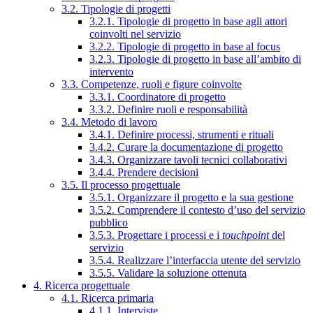
3.2. Tipologie di progetti
3.2.1. Tipologie di progetto in base agli attori
coinvolti nel servizio
3.2.2. Tipologie di progetto in base al focus
3.2.3. Tipologie di progetto in base all’ambito di
intervento
3.3. Competenze, ruoli e figure coinvolte
3.3.1. Coordinatore di progetto
3.3.2. Definire ruoli e responsabilità
3.4. Metodo di lavoro
3.4.1. Definire processi, strumenti e rituali
3.4.2. Curare la documentazione di progetto
3.4.3. Organizzare tavoli tecnici collaborativi
3.4.4. Prendere decisioni
3.5. Il processo progettuale
3.5.1. Organizzare il progetto e la sua gestione
3.5.2. Comprendere il contesto d’uso del servizio
pubblico
3.5.3. Progettare i processi e i
touchpoint
del
servizio
3.5.4. Realizzare l’interfaccia utente del servizio
3.5.5. Validare la soluzione ottenuta
4. Ricerca progettuale
4.1. Ricerca primaria
4.1.1. Interviste