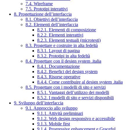
7.4. Wireframe
7.5. Prototipi interattivi
8. Progettazione dell’interfaccia
8.1. Obiettivi dell’interfaccia
8.2. Elementi dell’interfaccia
8.2.1. Elementi di composizione
8.2.2. Elementi interattivi
8.2.3. Elementi testuali (microtesti)
8.3. Progettare e costruire in alta fedeltà
8.3.1. Layout di pagina
8.3.2. Prototipi in alta fedeltà
8.4. Progettare con il design system .italia
8.4.1. Documentazione
8.4.2. Benefici del design system
8.4.3. Risorse operative
8.4.4. Come contribuire al design system .italia
8.5. Progettare con i modelli di sito e servizi
8.5.1. Vantaggi dell’utilizzo dei modelli
8.5.2. I modelli di sito e servizi disponibili
9. Sviluppo dell’interfaccia
9.1. Approccio allo sviluppo
9.1.1. Attività preliminari
9.1.2. Web design responsivo e accessibile
9.1.3. Mobile first
9.1.4. Progressive enhancement e Graceful