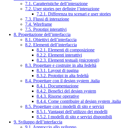
7.1. Caratteristiche dell’interazione
7.2. User stories per definire l’interazione
7.2.1. Differenza tra scenari e user stories
7.3. Flussi di interazione
7.4. Wireframe
7.5. Prototipi interattivi
8. Progettazione dell’interfaccia
8.1. Obiettivi dell’interfaccia
8.2. Elementi dell’interfaccia
8.2.1. Elementi di composizione
8.2.2. Elementi interattivi
8.2.3. Elementi testuali (microtesti)
8.3. Progettare e costruire in alta fedeltà
8.3.1. Layout di pagina
8.3.2. Prototipi in alta fedeltà
8.4. Progettare con il design system .italia
8.4.1. Documentazione
8.4.2. Benefici del design system
8.4.3. Risorse operative
8.4.4. Come contribuire al design system .italia
8.5. Progettare con i modelli di sito e servizi
8.5.1. Vantaggi dell’utilizzo dei modelli
8.5.2. I modelli di sito e servizi disponibili
9. Sviluppo dell’interfaccia
9.1. Approccio allo sviluppo