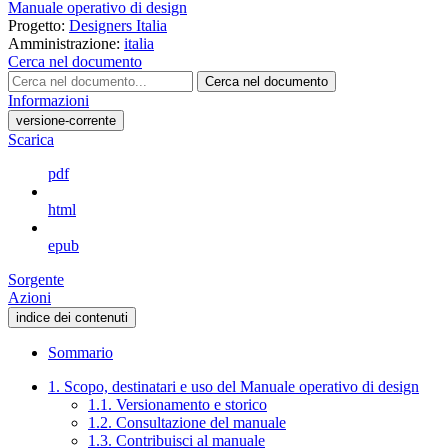
Manuale operativo di design
Progetto:
Designers Italia
Amministrazione:
italia
Cerca nel documento
Cerca nel documento
Informazioni
versione-corrente
Scarica
pdf
html
epub
Sorgente
Azioni
indice dei contenuti
Sommario
1. Scopo, destinatari e uso del Manuale operativo di design
1.1. Versionamento e storico
1.2. Consultazione del manuale
1.3. Contribuisci al manuale