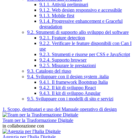
9.1.1. Attività preliminari
9.1.2. Web design responsivo e accessibile
9.1.3. Mobile first
9.1.4. Progressive enhancement e Graceful
degradation
9.2. Strumenti di supporto allo sviluppo del software
9.2.1. Feature detection
9.2.2. Verificare le feature disponibili con Can I
use
9.2.3. Strumenti e risorse per CSS e JavaScript
9.2.4. Supporto browser
9.2.5. Misurare le prestazioni
9.3. Catalogo del riuso
9.4. Sviluppare con il design system .italia
9.4.1. Il framework Bootstrap Italia
9.4.2. Il kit di sviluppo React
9.4.3. Il kit di sviluppo Angular
9.5. Sviluppare con i modelli di sito e servizi
1. Scopo, destinatari e uso del Manuale operativo di design
Team per la Trasformazione Digitale
in collaborazione con
Agenzia per l'Italia Digitale