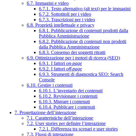
6.7. Immagini e video
6.7.1. Testo alternativo (alt text) per le immagini
6.7.2. Sottotitoli per i video
6.7.3. Trascrizioni per i video
6.8. Proprietà intellettuale e privacy
6.8.1. Pubblicazione di contenuti prodotti dalla
Pubblica Amministrazione
6.8.2. Pubblicazione di contenuti non prodotti
dalla Pubblica Amministrazione
6.8.3. Consenso dei soggetti ritratti
6.9. Ottimizzazione per i motori di ricerca (SEO)
6.9.1. I fattori
on-page
6.9.2. I fattori
off-page
6.9.3. Strumenti di diagnostica SEO: Search
Console
6.10. Gestire i contenuti
6.10.1. L’inventario dei contenuti
6.10.2. Revisionare i contenuti
6.10.3. Migrare i contenuti
6.10.4. Pubblicare i contenuti
7. Progettazione dell’interazione
7.1. Caratteristiche dell’interazione
7.2. User stories per definire l’interazione
7.2.1. Differenza tra scenari e user stories
7.3. Flussi di interazione