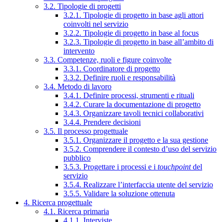
3.2. Tipologie di progetti
3.2.1. Tipologie di progetto in base agli attori
coinvolti nel servizio
3.2.2. Tipologie di progetto in base al focus
3.2.3. Tipologie di progetto in base all’ambito di
intervento
3.3. Competenze, ruoli e figure coinvolte
3.3.1. Coordinatore di progetto
3.3.2. Definire ruoli e responsabilità
3.4. Metodo di lavoro
3.4.1. Definire processi, strumenti e rituali
3.4.2. Curare la documentazione di progetto
3.4.3. Organizzare tavoli tecnici collaborativi
3.4.4. Prendere decisioni
3.5. Il processo progettuale
3.5.1. Organizzare il progetto e la sua gestione
3.5.2. Comprendere il contesto d’uso del servizio
pubblico
3.5.3. Progettare i processi e i
touchpoint
del
servizio
3.5.4. Realizzare l’interfaccia utente del servizio
3.5.5. Validare la soluzione ottenuta
4. Ricerca progettuale
4.1. Ricerca primaria
4.1.1. Interviste