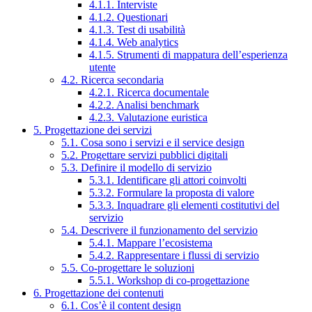
4.1.1. Interviste
4.1.2. Questionari
4.1.3. Test di usabilità
4.1.4. Web analytics
4.1.5. Strumenti di mappatura dell’esperienza
utente
4.2. Ricerca secondaria
4.2.1. Ricerca documentale
4.2.2. Analisi benchmark
4.2.3. Valutazione euristica
5. Progettazione dei servizi
5.1. Cosa sono i servizi e il service design
5.2. Progettare servizi pubblici digitali
5.3. Definire il modello di servizio
5.3.1. Identificare gli attori coinvolti
5.3.2. Formulare la proposta di valore
5.3.3. Inquadrare gli elementi costitutivi del
servizio
5.4. Descrivere il funzionamento del servizio
5.4.1. Mappare l’ecosistema
5.4.2. Rappresentare i flussi di servizio
5.5. Co-progettare le soluzioni
5.5.1. Workshop di co-progettazione
6. Progettazione dei contenuti
6.1. Cos’è il content design