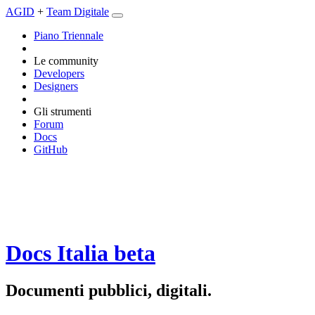
AGID
+
Team Digitale
Piano Triennale
Le community
Developers
Designers
Gli strumenti
Forum
Docs
GitHub
Docs Italia
beta
Documenti pubblici, digitali.