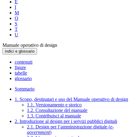
E
I
M
O
S
T
U
Manuale operativo di design
indici e glossario
contenuti
figure
tabelle
glossario
Sommario
1. Scopo, destinatari e uso del Manuale operativo di design
1.1. Versionamento e storico
1.2. Consultazione del manuale
1.3. Contribuisci al manuale
2. Introduzione al design per i servizi pubblici digitali
2.1. Design per l’amministrazione digitale (
e-
government
)