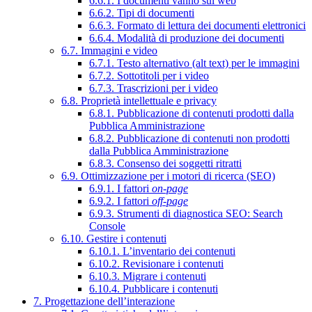
6.6.1. I documenti vanno sul web
6.6.2. Tipi di documenti
6.6.3. Formato di lettura dei documenti elettronici
6.6.4. Modalità di produzione dei documenti
6.7. Immagini e video
6.7.1. Testo alternativo (alt text) per le immagini
6.7.2. Sottotitoli per i video
6.7.3. Trascrizioni per i video
6.8. Proprietà intellettuale e privacy
6.8.1. Pubblicazione di contenuti prodotti dalla
Pubblica Amministrazione
6.8.2. Pubblicazione di contenuti non prodotti
dalla Pubblica Amministrazione
6.8.3. Consenso dei soggetti ritratti
6.9. Ottimizzazione per i motori di ricerca (SEO)
6.9.1. I fattori
on-page
6.9.2. I fattori
off-page
6.9.3. Strumenti di diagnostica SEO: Search
Console
6.10. Gestire i contenuti
6.10.1. L’inventario dei contenuti
6.10.2. Revisionare i contenuti
6.10.3. Migrare i contenuti
6.10.4. Pubblicare i contenuti
7. Progettazione dell’interazione