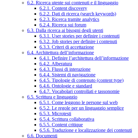
6.2. Ricerca utente sui contenuti e il linguaggio
6.2.1. Content discovery
6.2.2. Dati di ricerca (search keywords)
6.2.3. Ricerca tramite analytics
6.2.4. Ricerca sui forum
6.3. Dalla ricerca ai bisogni degli utenti
6.3.1. User stories per definire i contenuti
6.3.2. Job stories per definire i contenuti
6.3.3. Criteri di accettazione
6.4. Architettura dell’informazione
6.4.1. Definire l’architettura dell’informazione
6.4.2. Alberatura
6.4.3. Flussi di interazione
6.4.4. Sistemi di navigazione
6.4.5. Tipologie di contenuto (content type)
6.4.6. Ontologie e standard
6.4.7. Vocabolari controllati e tassonomie
6.5. Scrittura e linguaggio
6.5.1. Come leggono le persone sul web
6.5.2. Le regole per un linguaggio semplice
6.5.3. Microtesti
6.5.4. Scrittura collaborativa
6.5.5. Content critique
6.5.6. Traduzione e localizzazione dei contenuti
6.6. Documenti