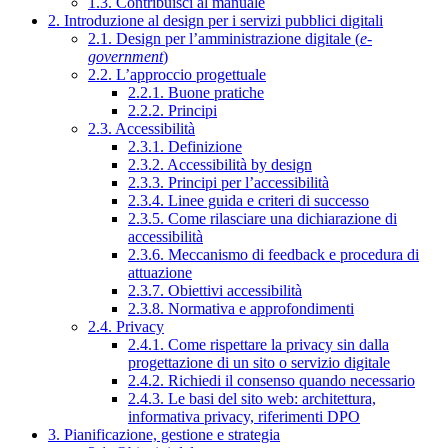
1.3. Contribuisci al manuale
2. Introduzione al design per i servizi pubblici digitali
2.1. Design per l’amministrazione digitale (
e-
government
)
2.2. L’approccio progettuale
2.2.1. Buone pratiche
2.2.2. Principi
2.3. Accessibilità
2.3.1. Definizione
2.3.2. Accessibilità by design
2.3.3. Principi per l’accessibilità
2.3.4. Linee guida e criteri di successo
2.3.5. Come rilasciare una dichiarazione di
accessibilità
2.3.6. Meccanismo di feedback e procedura di
attuazione
2.3.7. Obiettivi accessibilità
2.3.8. Normativa e approfondimenti
2.4. Privacy
2.4.1. Come rispettare la privacy sin dalla
progettazione di un sito o servizio digitale
2.4.2. Richiedi il consenso quando necessario
2.4.3. Le basi del sito web: architettura,
informativa privacy, riferimenti DPO
3. Pianificazione, gestione e strategia