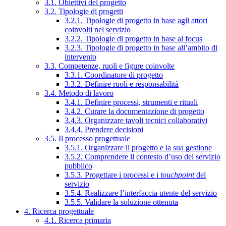
3.1. Obiettivi del progetto
3.2. Tipologie di progetti
3.2.1. Tipologie di progetto in base agli attori
coinvolti nel servizio
3.2.2. Tipologie di progetto in base al focus
3.2.3. Tipologie di progetto in base all’ambito di
intervento
3.3. Competenze, ruoli e figure coinvolte
3.3.1. Coordinatore di progetto
3.3.2. Definire ruoli e responsabilità
3.4. Metodo di lavoro
3.4.1. Definire processi, strumenti e rituali
3.4.2. Curare la documentazione di progetto
3.4.3. Organizzare tavoli tecnici collaborativi
3.4.4. Prendere decisioni
3.5. Il processo progettuale
3.5.1. Organizzare il progetto e la sua gestione
3.5.2. Comprendere il contesto d’uso del servizio
pubblico
3.5.3. Progettare i processi e i
touchpoint
del
servizio
3.5.4. Realizzare l’interfaccia utente del servizio
3.5.5. Validare la soluzione ottenuta
4. Ricerca progettuale
4.1. Ricerca primaria