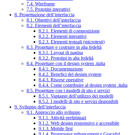
7.4. Wireframe
7.5. Prototipi interattivi
8. Progettazione dell’interfaccia
8.1. Obiettivi dell’interfaccia
8.2. Elementi dell’interfaccia
8.2.1. Elementi di composizione
8.2.2. Elementi interattivi
8.2.3. Elementi testuali (microtesti)
8.3. Progettare e costruire in alta fedeltà
8.3.1. Layout di pagina
8.3.2. Prototipi in alta fedeltà
8.4. Progettare con il design system .italia
8.4.1. Documentazione
8.4.2. Benefici del design system
8.4.3. Risorse operative
8.4.4. Come contribuire al design system .italia
8.5. Progettare con i modelli di sito e servizi
8.5.1. Vantaggi dell’utilizzo dei modelli
8.5.2. I modelli di sito e servizi disponibili
9. Sviluppo dell’interfaccia
9.1. Approccio allo sviluppo
9.1.1. Attività preliminari
9.1.2. Web design responsivo e accessibile
9.1.3. Mobile first
9.1.4. Progressive enhancement e Graceful