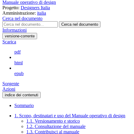
Manuale operativo di design
Progetto:
Designers Italia
Amministrazione:
italia
Cerca nel documento
Cerca nel documento
Informazioni
versione-corrente
Scarica
pdf
html
epub
Sorgente
Azioni
indice dei contenuti
Sommario
1. Scopo, destinatari e uso del Manuale operativo di design
1.1. Versionamento e storico
1.2. Consultazione del manuale
1.3. Contribuisci al manuale