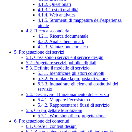
4.1.2. Questionari
4.1.3. Test di usabilità
4.1.4. Web analytics
4.1.5. Strumenti di mappatura dell’esperienza
utente
4.2. Ricerca secondaria
4.2.1. Ricerca documentale
4.2.2. Analisi benchmark
4.2.3. Valutazione euristica
5. Progettazione dei servizi
5.1. Cosa sono i servizi e il service design
5.2. Progettare servizi pubblici digitali
5.3. Definire il modello di servizio
5.3.1. Identificare gli attori coinvolti
5.3.2. Formulare la proposta di valore
5.3.3. Inquadrare gli elementi costitutivi del
servizio
5.4. Descrivere il funzionamento del servizio
5.4.1. Mappare l’ecosistema
5.4.2. Rappresentare i flussi di servizio
5.5. Co-progettare le soluzioni
5.5.1. Workshop di co-progettazione
6. Progettazione dei contenuti
6.1. Cos’è il content design
6.2. Ricerca utente sui contenuti e il linguaggio