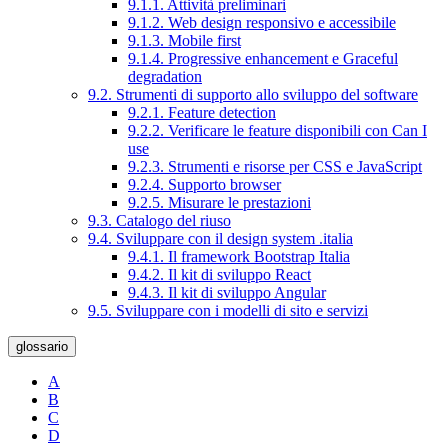
9.1.1. Attività preliminari
9.1.2. Web design responsivo e accessibile
9.1.3. Mobile first
9.1.4. Progressive enhancement e Graceful
degradation
9.2. Strumenti di supporto allo sviluppo del software
9.2.1. Feature detection
9.2.2. Verificare le feature disponibili con Can I
use
9.2.3. Strumenti e risorse per CSS e JavaScript
9.2.4. Supporto browser
9.2.5. Misurare le prestazioni
9.3. Catalogo del riuso
9.4. Sviluppare con il design system .italia
9.4.1. Il framework Bootstrap Italia
9.4.2. Il kit di sviluppo React
9.4.3. Il kit di sviluppo Angular
9.5. Sviluppare con i modelli di sito e servizi
glossario
A
B
C
D