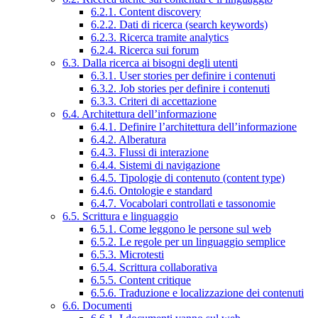
6.2.1. Content discovery
6.2.2. Dati di ricerca (search keywords)
6.2.3. Ricerca tramite analytics
6.2.4. Ricerca sui forum
6.3. Dalla ricerca ai bisogni degli utenti
6.3.1. User stories per definire i contenuti
6.3.2. Job stories per definire i contenuti
6.3.3. Criteri di accettazione
6.4. Architettura dell’informazione
6.4.1. Definire l’architettura dell’informazione
6.4.2. Alberatura
6.4.3. Flussi di interazione
6.4.4. Sistemi di navigazione
6.4.5. Tipologie di contenuto (content type)
6.4.6. Ontologie e standard
6.4.7. Vocabolari controllati e tassonomie
6.5. Scrittura e linguaggio
6.5.1. Come leggono le persone sul web
6.5.2. Le regole per un linguaggio semplice
6.5.3. Microtesti
6.5.4. Scrittura collaborativa
6.5.5. Content critique
6.5.6. Traduzione e localizzazione dei contenuti
6.6. Documenti