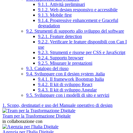
9.1.1. Attività preliminari
9.1.2. Web design responsivo e accessibile
9.1.3. Mobile first
9.1.4. Progressive enhancement e Graceful
degradation
9.2. Strumenti di supporto allo sviluppo del software
9.2.1. Feature detection
9.2.2. Verificare le feature disponibili con Can I
use
9.2.3. Strumenti e risorse per CSS e JavaScript
9.2.4. Supporto browser
9.2.5. Misurare le prestazioni
9.3. Catalogo del riuso
9.4. Sviluppare con il design system .italia
9.4.1. Il framework Bootstrap Italia
9.4.2. Il kit di sviluppo React
9.4.3. Il kit di sviluppo Angular
9.5. Sviluppare con i modelli di sito e servizi
1. Scopo, destinatari e uso del Manuale operativo di design
Team per la Trasformazione Digitale
in collaborazione con
Agenzia per l'Italia Digitale