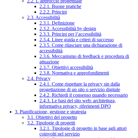
2.2. L’approccio progettuale
2.2.1. Buone pratiche
2.2.2. Principi
2.3. Accessibilità
2.3.1. Definizione
2.3.2. Accessibilità by design
2.3.3. Principi per l’accessibilità
2.3.4. Linee guida e criteri di successo
2.3.5. Come rilasciare una dichiarazione di
accessibilità
2.3.6. Meccanismo di feedback e procedura di
attuazione
2.3.7. Obiettivi accessibilità
2.3.8. Normativa e approfondimenti
2.4. Privacy
2.4.1. Come rispettare la privacy sin dalla
progettazione di un sito o servizio digitale
2.4.2. Richiedi il consenso quando necessario
2.4.3. Le basi del sito web: architettura,
informativa privacy, riferimenti DPO
3. Pianificazione, gestione e strategia
3.1. Obiettivi del progetto
3.2. Tipologie di progetti
3.2.1. Tipologie di progetto in base agli attori
coinvolti nel servizio