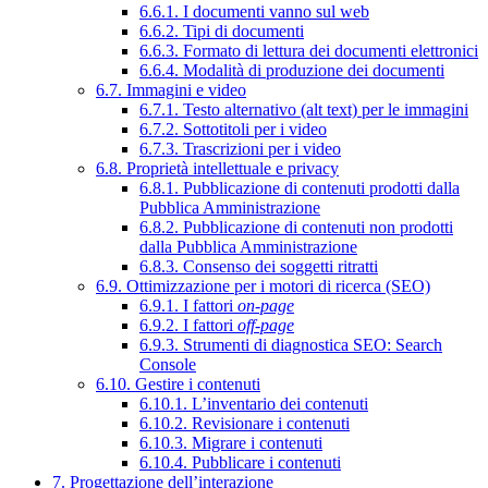
6.6.1. I documenti vanno sul web
6.6.2. Tipi di documenti
6.6.3. Formato di lettura dei documenti elettronici
6.6.4. Modalità di produzione dei documenti
6.7. Immagini e video
6.7.1. Testo alternativo (alt text) per le immagini
6.7.2. Sottotitoli per i video
6.7.3. Trascrizioni per i video
6.8. Proprietà intellettuale e privacy
6.8.1. Pubblicazione di contenuti prodotti dalla
Pubblica Amministrazione
6.8.2. Pubblicazione di contenuti non prodotti
dalla Pubblica Amministrazione
6.8.3. Consenso dei soggetti ritratti
6.9. Ottimizzazione per i motori di ricerca (SEO)
6.9.1. I fattori
on-page
6.9.2. I fattori
off-page
6.9.3. Strumenti di diagnostica SEO: Search
Console
6.10. Gestire i contenuti
6.10.1. L’inventario dei contenuti
6.10.2. Revisionare i contenuti
6.10.3. Migrare i contenuti
6.10.4. Pubblicare i contenuti
7. Progettazione dell’interazione