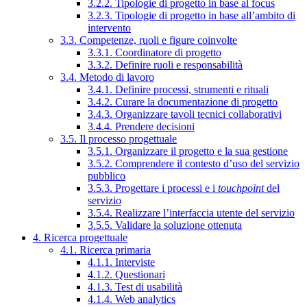
3.2.2. Tipologie di progetto in base al focus
3.2.3. Tipologie di progetto in base all’ambito di
intervento
3.3. Competenze, ruoli e figure coinvolte
3.3.1. Coordinatore di progetto
3.3.2. Definire ruoli e responsabilità
3.4. Metodo di lavoro
3.4.1. Definire processi, strumenti e rituali
3.4.2. Curare la documentazione di progetto
3.4.3. Organizzare tavoli tecnici collaborativi
3.4.4. Prendere decisioni
3.5. Il processo progettuale
3.5.1. Organizzare il progetto e la sua gestione
3.5.2. Comprendere il contesto d’uso del servizio
pubblico
3.5.3. Progettare i processi e i
touchpoint
del
servizio
3.5.4. Realizzare l’interfaccia utente del servizio
3.5.5. Validare la soluzione ottenuta
4. Ricerca progettuale
4.1. Ricerca primaria
4.1.1. Interviste
4.1.2. Questionari
4.1.3. Test di usabilità
4.1.4. Web analytics