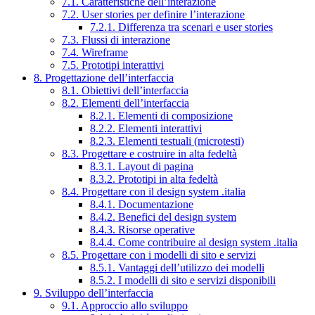
7.1. Caratteristiche dell’interazione
7.2. User stories per definire l’interazione
7.2.1. Differenza tra scenari e user stories
7.3. Flussi di interazione
7.4. Wireframe
7.5. Prototipi interattivi
8. Progettazione dell’interfaccia
8.1. Obiettivi dell’interfaccia
8.2. Elementi dell’interfaccia
8.2.1. Elementi di composizione
8.2.2. Elementi interattivi
8.2.3. Elementi testuali (microtesti)
8.3. Progettare e costruire in alta fedeltà
8.3.1. Layout di pagina
8.3.2. Prototipi in alta fedeltà
8.4. Progettare con il design system .italia
8.4.1. Documentazione
8.4.2. Benefici del design system
8.4.3. Risorse operative
8.4.4. Come contribuire al design system .italia
8.5. Progettare con i modelli di sito e servizi
8.5.1. Vantaggi dell’utilizzo dei modelli
8.5.2. I modelli di sito e servizi disponibili
9. Sviluppo dell’interfaccia
9.1. Approccio allo sviluppo