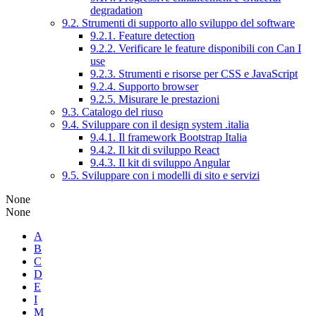
degradation
9.2. Strumenti di supporto allo sviluppo del software
9.2.1. Feature detection
9.2.2. Verificare le feature disponibili con Can I
use
9.2.3. Strumenti e risorse per CSS e JavaScript
9.2.4. Supporto browser
9.2.5. Misurare le prestazioni
9.3. Catalogo del riuso
9.4. Sviluppare con il design system .italia
9.4.1. Il framework Bootstrap Italia
9.4.2. Il kit di sviluppo React
9.4.3. Il kit di sviluppo Angular
9.5. Sviluppare con i modelli di sito e servizi
None
None
A
B
C
D
E
I
M