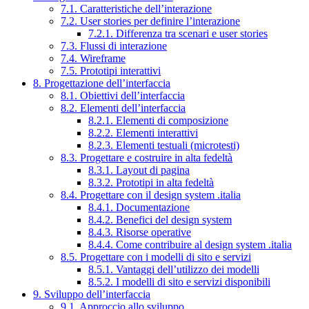
7.1. Caratteristiche dell’interazione
7.2. User stories per definire l’interazione
7.2.1. Differenza tra scenari e user stories
7.3. Flussi di interazione
7.4. Wireframe
7.5. Prototipi interattivi
8. Progettazione dell’interfaccia
8.1. Obiettivi dell’interfaccia
8.2. Elementi dell’interfaccia
8.2.1. Elementi di composizione
8.2.2. Elementi interattivi
8.2.3. Elementi testuali (microtesti)
8.3. Progettare e costruire in alta fedeltà
8.3.1. Layout di pagina
8.3.2. Prototipi in alta fedeltà
8.4. Progettare con il design system .italia
8.4.1. Documentazione
8.4.2. Benefici del design system
8.4.3. Risorse operative
8.4.4. Come contribuire al design system .italia
8.5. Progettare con i modelli di sito e servizi
8.5.1. Vantaggi dell’utilizzo dei modelli
8.5.2. I modelli di sito e servizi disponibili
9. Sviluppo dell’interfaccia
9.1. Approccio allo sviluppo