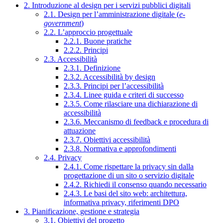
2. Introduzione al design per i servizi pubblici digitali
2.1. Design per l’amministrazione digitale (
e-
government
)
2.2. L’approccio progettuale
2.2.1. Buone pratiche
2.2.2. Principi
2.3. Accessibilità
2.3.1. Definizione
2.3.2. Accessibilità by design
2.3.3. Principi per l’accessibilità
2.3.4. Linee guida e criteri di successo
2.3.5. Come rilasciare una dichiarazione di
accessibilità
2.3.6. Meccanismo di feedback e procedura di
attuazione
2.3.7. Obiettivi accessibilità
2.3.8. Normativa e approfondimenti
2.4. Privacy
2.4.1. Come rispettare la privacy sin dalla
progettazione di un sito o servizio digitale
2.4.2. Richiedi il consenso quando necessario
2.4.3. Le basi del sito web: architettura,
informativa privacy, riferimenti DPO
3. Pianificazione, gestione e strategia
3.1. Obiettivi del progetto