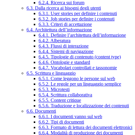
6.2.4. Ricerca sui forum
6.3. Dalla ricerca ai bisogni degli utenti
6.3.1. User stories per definire i contenuti
6.3.2. Job stories per definire i contenuti
6.3.3. Criteri di accettazione
6.4. Architettura dell’informazione
6.4.1. Definire l’architettura dell’informazione
6.4.2. Alberatura
6.4.3. Flussi di interazione
6.4.4. Sistemi di navigazione
6.4.5. Tipologie di contenuto (content type)
6.4.6. Ontologie e standard
6.4.7. Vocabolari controllati e tassonomie
6.5. Scrittura e linguaggio
6.5.1. Come leggono le persone sul web
6.5.2. Le regole per un linguaggio semplice
6.5.3. Microtesti
6.5.4. Scrittura collaborativa
6.5.5. Content critique
6.5.6. Traduzione e localizzazione dei contenuti
6.6. Documenti
6.6.1. I documenti vanno sul web
6.6.2. Tipi di documenti
6.6.3. Formato di lettura dei documenti elettronici
6.6.4. Modalità di produzione dei documenti