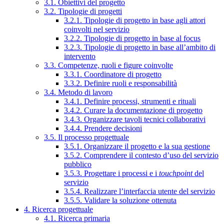
3.1. Obiettivi del progetto
3.2. Tipologie di progetti
3.2.1. Tipologie di progetto in base agli attori
coinvolti nel servizio
3.2.2. Tipologie di progetto in base al focus
3.2.3. Tipologie di progetto in base all’ambito di
intervento
3.3. Competenze, ruoli e figure coinvolte
3.3.1. Coordinatore di progetto
3.3.2. Definire ruoli e responsabilità
3.4. Metodo di lavoro
3.4.1. Definire processi, strumenti e rituali
3.4.2. Curare la documentazione di progetto
3.4.3. Organizzare tavoli tecnici collaborativi
3.4.4. Prendere decisioni
3.5. Il processo progettuale
3.5.1. Organizzare il progetto e la sua gestione
3.5.2. Comprendere il contesto d’uso del servizio
pubblico
3.5.3. Progettare i processi e i
touchpoint
del
servizio
3.5.4. Realizzare l’interfaccia utente del servizio
3.5.5. Validare la soluzione ottenuta
4. Ricerca progettuale
4.1. Ricerca primaria