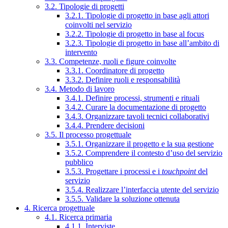
3.2. Tipologie di progetti
3.2.1. Tipologie di progetto in base agli attori
coinvolti nel servizio
3.2.2. Tipologie di progetto in base al focus
3.2.3. Tipologie di progetto in base all’ambito di
intervento
3.3. Competenze, ruoli e figure coinvolte
3.3.1. Coordinatore di progetto
3.3.2. Definire ruoli e responsabilità
3.4. Metodo di lavoro
3.4.1. Definire processi, strumenti e rituali
3.4.2. Curare la documentazione di progetto
3.4.3. Organizzare tavoli tecnici collaborativi
3.4.4. Prendere decisioni
3.5. Il processo progettuale
3.5.1. Organizzare il progetto e la sua gestione
3.5.2. Comprendere il contesto d’uso del servizio
pubblico
3.5.3. Progettare i processi e i
touchpoint
del
servizio
3.5.4. Realizzare l’interfaccia utente del servizio
3.5.5. Validare la soluzione ottenuta
4. Ricerca progettuale
4.1. Ricerca primaria
4.1.1. Interviste