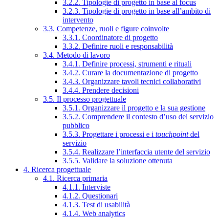
3.2.2. Tipologie di progetto in base al focus
3.2.3. Tipologie di progetto in base all’ambito di
intervento
3.3. Competenze, ruoli e figure coinvolte
3.3.1. Coordinatore di progetto
3.3.2. Definire ruoli e responsabilità
3.4. Metodo di lavoro
3.4.1. Definire processi, strumenti e rituali
3.4.2. Curare la documentazione di progetto
3.4.3. Organizzare tavoli tecnici collaborativi
3.4.4. Prendere decisioni
3.5. Il processo progettuale
3.5.1. Organizzare il progetto e la sua gestione
3.5.2. Comprendere il contesto d’uso del servizio
pubblico
3.5.3. Progettare i processi e i
touchpoint
del
servizio
3.5.4. Realizzare l’interfaccia utente del servizio
3.5.5. Validare la soluzione ottenuta
4. Ricerca progettuale
4.1. Ricerca primaria
4.1.1. Interviste
4.1.2. Questionari
4.1.3. Test di usabilità
4.1.4. Web analytics