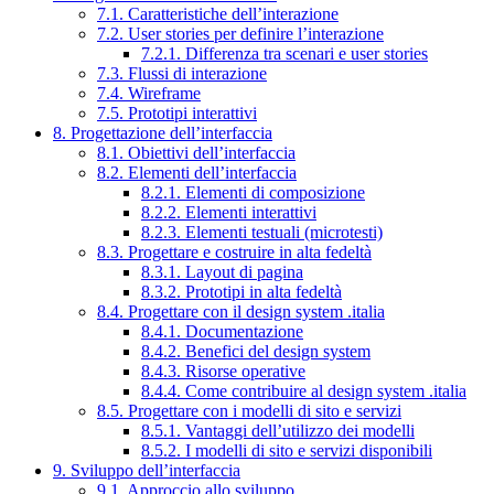
7.1. Caratteristiche dell’interazione
7.2. User stories per definire l’interazione
7.2.1. Differenza tra scenari e user stories
7.3. Flussi di interazione
7.4. Wireframe
7.5. Prototipi interattivi
8. Progettazione dell’interfaccia
8.1. Obiettivi dell’interfaccia
8.2. Elementi dell’interfaccia
8.2.1. Elementi di composizione
8.2.2. Elementi interattivi
8.2.3. Elementi testuali (microtesti)
8.3. Progettare e costruire in alta fedeltà
8.3.1. Layout di pagina
8.3.2. Prototipi in alta fedeltà
8.4. Progettare con il design system .italia
8.4.1. Documentazione
8.4.2. Benefici del design system
8.4.3. Risorse operative
8.4.4. Come contribuire al design system .italia
8.5. Progettare con i modelli di sito e servizi
8.5.1. Vantaggi dell’utilizzo dei modelli
8.5.2. I modelli di sito e servizi disponibili
9. Sviluppo dell’interfaccia
9.1. Approccio allo sviluppo