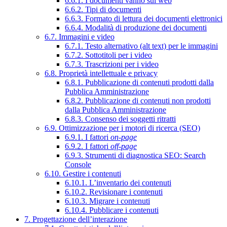
6.6.1. I documenti vanno sul web
6.6.2. Tipi di documenti
6.6.3. Formato di lettura dei documenti elettronici
6.6.4. Modalità di produzione dei documenti
6.7. Immagini e video
6.7.1. Testo alternativo (alt text) per le immagini
6.7.2. Sottotitoli per i video
6.7.3. Trascrizioni per i video
6.8. Proprietà intellettuale e privacy
6.8.1. Pubblicazione di contenuti prodotti dalla
Pubblica Amministrazione
6.8.2. Pubblicazione di contenuti non prodotti
dalla Pubblica Amministrazione
6.8.3. Consenso dei soggetti ritratti
6.9. Ottimizzazione per i motori di ricerca (SEO)
6.9.1. I fattori
on-page
6.9.2. I fattori
off-page
6.9.3. Strumenti di diagnostica SEO: Search
Console
6.10. Gestire i contenuti
6.10.1. L’inventario dei contenuti
6.10.2. Revisionare i contenuti
6.10.3. Migrare i contenuti
6.10.4. Pubblicare i contenuti
7. Progettazione dell’interazione