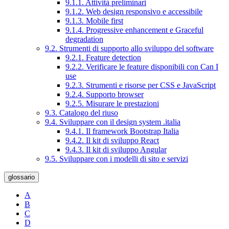
9.1.1. Attività preliminari
9.1.2. Web design responsivo e accessibile
9.1.3. Mobile first
9.1.4. Progressive enhancement e Graceful
degradation
9.2. Strumenti di supporto allo sviluppo del software
9.2.1. Feature detection
9.2.2. Verificare le feature disponibili con Can I
use
9.2.3. Strumenti e risorse per CSS e JavaScript
9.2.4. Supporto browser
9.2.5. Misurare le prestazioni
9.3. Catalogo del riuso
9.4. Sviluppare con il design system .italia
9.4.1. Il framework Bootstrap Italia
9.4.2. Il kit di sviluppo React
9.4.3. Il kit di sviluppo Angular
9.5. Sviluppare con i modelli di sito e servizi
glossario
A
B
C
D