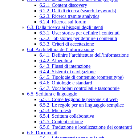
6.2.1. Content discovery
6.2.2. Dati di ricerca (search keywords)
6.2.3. Ricerca tramite analytics
6.2.4. Ricerca sui forum
6.3. Dalla ricerca ai bisogni degli utenti
6.3.1. User stories per definire i contenuti
6.3.2. Job stories per definire i contenuti
6.3.3. Criteri di accettazione
6.4. Architettura dell’informazione
6.4.1. Definire l’architettura dell’informazione
6.4.2. Alberatura
6.4.3. Flussi di interazione
6.4.4. Sistemi di navigazione
6.4.5. Tipologie di contenuto (content type)
6.4.6. Ontologie e standard
6.4.7. Vocabolari controllati e tassonomie
6.5. Scrittura e linguaggio
6.5.1. Come leggono le persone sul web
6.5.2. Le regole per un linguaggio semplice
6.5.3. Microtesti
6.5.4. Scrittura collaborativa
6.5.5. Content critique
6.5.6. Traduzione e localizzazione dei contenuti
6.6. Documenti