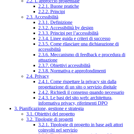
2.2. L’approccio progettuale
2.2.1. Buone pratiche
2.2.2. Principi
2.3. Accessibilità
2.3.1. Definizione
2.3.2. Accessibilità by design
2.3.3. Principi per l’accessibilità
2.3.4. Linee guida e criteri di successo
2.3.5. Come rilasciare una dichiarazione di
accessibilità
2.3.6. Meccanismo di feedback e procedura di
attuazione
2.3.7. Obiettivi accessibilità
2.3.8. Normativa e approfondimenti
2.4. Privacy
2.4.1. Come rispettare la privacy sin dalla
progettazione di un sito o servizio digitale
2.4.2. Richiedi il consenso quando necessario
2.4.3. Le basi del sito web: architettura,
informativa privacy, riferimenti DPO
3. Pianificazione, gestione e strategia
3.1. Obiettivi del progetto
3.2. Tipologie di progetti
3.2.1. Tipologie di progetto in base agli attori
coinvolti nel servizio