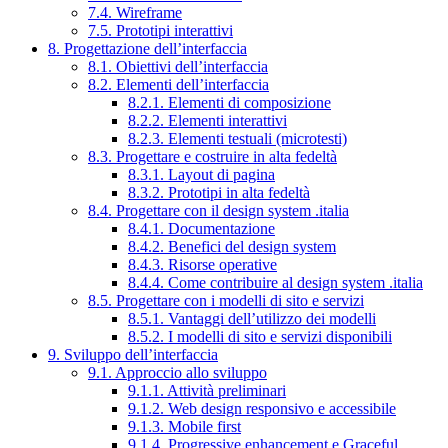
7.4. Wireframe
7.5. Prototipi interattivi
8. Progettazione dell’interfaccia
8.1. Obiettivi dell’interfaccia
8.2. Elementi dell’interfaccia
8.2.1. Elementi di composizione
8.2.2. Elementi interattivi
8.2.3. Elementi testuali (microtesti)
8.3. Progettare e costruire in alta fedeltà
8.3.1. Layout di pagina
8.3.2. Prototipi in alta fedeltà
8.4. Progettare con il design system .italia
8.4.1. Documentazione
8.4.2. Benefici del design system
8.4.3. Risorse operative
8.4.4. Come contribuire al design system .italia
8.5. Progettare con i modelli di sito e servizi
8.5.1. Vantaggi dell’utilizzo dei modelli
8.5.2. I modelli di sito e servizi disponibili
9. Sviluppo dell’interfaccia
9.1. Approccio allo sviluppo
9.1.1. Attività preliminari
9.1.2. Web design responsivo e accessibile
9.1.3. Mobile first
9.1.4. Progressive enhancement e Graceful