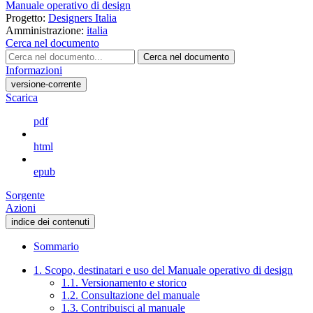
Manuale operativo di design
Progetto:
Designers Italia
Amministrazione:
italia
Cerca nel documento
Cerca nel documento
Informazioni
versione-corrente
Scarica
pdf
html
epub
Sorgente
Azioni
indice dei contenuti
Sommario
1. Scopo, destinatari e uso del Manuale operativo di design
1.1. Versionamento e storico
1.2. Consultazione del manuale
1.3. Contribuisci al manuale