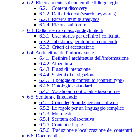
6.2. Ricerca utente sui contenuti e il linguaggio
6.2.1. Content discovery
6.2.2. Dati di ricerca (search keywords)
6.2.3. Ricerca tramite analytics
6.2.4. Ricerca sui forum
6.3. Dalla ricerca ai bisogni degli utenti
6.3.1. User stories per definire i contenuti
6.3.2. Job stories per definire i contenuti
6.3.3. Criteri di accettazione
6.4. Architettura dell’informazione
6.4.1. Definire l’architettura dell’informazione
6.4.2. Alberatura
6.4.3. Flussi di interazione
6.4.4. Sistemi di navigazione
6.4.5. Tipologie di contenuto (content type)
6.4.6. Ontologie e standard
6.4.7. Vocabolari controllati e tassonomie
6.5. Scrittura e linguaggio
6.5.1. Come leggono le persone sul web
6.5.2. Le regole per un linguaggio semplice
6.5.3. Microtesti
6.5.4. Scrittura collaborativa
6.5.5. Content critique
6.5.6. Traduzione e localizzazione dei contenuti
6.6. Documenti