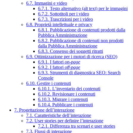
6.7. Immagini e video
6.7.1. Testo alternativo (alt text) per le immagini
6.7.2. Sottotitoli per i video
6.7.3. Trascrizioni per i video
6.8. Proprietà intellettuale e privacy
6.8.1. Pubblicazione di contenuti prodotti dalla
Pubblica Amministrazione
6.8.2. Pubblicazione di contenuti non prodotti
dalla Pubblica Amministrazione
6.8.3. Consenso dei soggetti ritratti
6.9. Ottimizzazione per i motori di ricerca (SEO)
6.9.1. I fattori
on-page
6.9.2. I fattori
off-page
6.9.3. Strumenti di diagnostica SEO: Search
Console
6.10. Gestire i contenuti
6.10.1. L’inventario dei contenuti
6.10.2. Revisionare i contenuti
6.10.3. Migrare i contenuti
6.10.4. Pubblicare i contenuti
7. Progettazione dell’interazione
7.1. Caratteristiche dell’interazione
7.2. User stories per definire l’interazione
7.2.1. Differenza tra scenari e user stories
7.3. Flussi di interazione