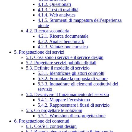
4.1.2. Questionari
4.1.3. Test di usabilità
4.1.4. Web analytics
4.1.5. Strumenti di mappatura dell’esperienza
utente
4.2. Ricerca secondaria
4.2.1. Ricerca documentale
4.2.2. Analisi benchmark
4.2.3. Valutazione euristica
5. Progettazione dei servizi
5.1. Cosa sono i servizi e il service design
5.2. Progettare servizi pubblici digitali
5.3. Definire il modello di servizio
5.3.1. Identificare gli attori coinvolti
5.3.2. Formulare la proposta di valore
5.3.3. Inquadrare gli elementi costitutivi del
servizio
5.4. Descrivere il funzionamento del servizio
5.4.1. Mappare l’ecosistema
5.4.2. Rappresentare i flussi di servizio
5.5. Co-progettare le soluzioni
5.5.1. Workshop di co-progettazione
6. Progettazione dei contenuti
6.1. Cos’è il content design
6.2. Ricerca utente sui contenuti e il linguaggio