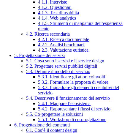
4.1.1. Interviste
4.1.2. Questionari
4.1.3. Test di usabilità
4.1.4. Web analytics
4.1.5. Strumenti di mappatura dell’esperienza
utente
4.2. Ricerca secondaria
4.2.1. Ricerca documentale
4.2.2. Analisi benchmark
4.2.3. Valutazione euristica
5. Progettazione dei servizi
5.1. Cosa sono i servizi e il service design
5.2. Progettare servizi pubblici digitali
5.3. Definire il modello di servizio
5.3.1. Identificare gli attori coinvolti
5.3.2. Formulare la proposta di valore
5.3.3. Inquadrare gli elementi costitutivi del
servizio
5.4. Descrivere il funzionamento del servizio
5.4.1. Mappare l’ecosistema
5.4.2. Rappresentare i flussi di servizio
5.5. Co-progettare le soluzioni
5.5.1. Workshop di co-progettazione
6. Progettazione dei contenuti
6.1. Cos’è il content design