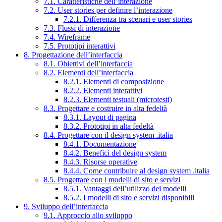
7.1. Caratteristiche dell’interazione
7.2. User stories per definire l’interazione
7.2.1. Differenza tra scenari e user stories
7.3. Flussi di interazione
7.4. Wireframe
7.5. Prototipi interattivi
8. Progettazione dell’interfaccia
8.1. Obiettivi dell’interfaccia
8.2. Elementi dell’interfaccia
8.2.1. Elementi di composizione
8.2.2. Elementi interattivi
8.2.3. Elementi testuali (microtesti)
8.3. Progettare e costruire in alta fedeltà
8.3.1. Layout di pagina
8.3.2. Prototipi in alta fedeltà
8.4. Progettare con il design system .italia
8.4.1. Documentazione
8.4.2. Benefici del design system
8.4.3. Risorse operative
8.4.4. Come contribuire al design system .italia
8.5. Progettare con i modelli di sito e servizi
8.5.1. Vantaggi dell’utilizzo dei modelli
8.5.2. I modelli di sito e servizi disponibili
9. Sviluppo dell’interfaccia
9.1. Approccio allo sviluppo