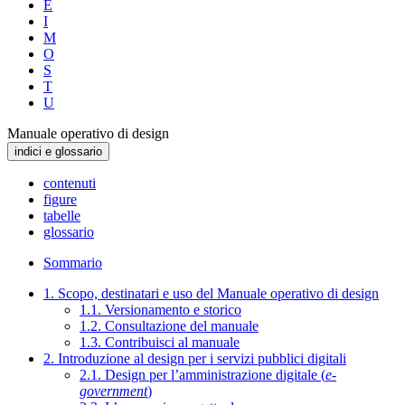
E
I
M
O
S
T
U
Manuale operativo di design
indici e glossario
contenuti
figure
tabelle
glossario
Sommario
1. Scopo, destinatari e uso del Manuale operativo di design
1.1. Versionamento e storico
1.2. Consultazione del manuale
1.3. Contribuisci al manuale
2. Introduzione al design per i servizi pubblici digitali
2.1. Design per l’amministrazione digitale (
e-
government
)