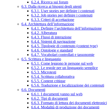
6.2.4. Ricerca sui forum
6.3. Dalla ricerca ai bisogni degli utenti
6.3.1. User stories per definire i contenuti
6.3.2. Job stories per definire i contenuti
6.3.3. Criteri di accettazione
6.4. Architettura dell’informazione
6.4.1. Definire l’architettura dell’informazione
6.4.2. Alberatura
6.4.3. Flussi di interazione
6.4.4. Sistemi di navigazione
6.4.5. Tipologie di contenuto (content type)
6.4.6. Ontologie e standard
6.4.7. Vocabolari controllati e tassonomie
6.5. Scrittura e linguaggio
6.5.1. Come leggono le persone sul web
6.5.2. Le regole per un linguaggio semplice
6.5.3. Microtesti
6.5.4. Scrittura collaborativa
6.5.5. Content critique
6.5.6. Traduzione e localizzazione dei contenuti
6.6. Documenti
6.6.1. I documenti vanno sul web
6.6.2. Tipi di documenti
6.6.3. Formato di lettura dei documenti elettronici
6.6.4. Modalità di produzione dei documenti