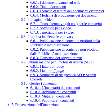
6.6.1. I documenti vanno sul web
6.6.2. Tipi di documenti
6.6.3. Formato di lettura dei documenti elettronici
6.6.4. Modalità di produzione dei documenti
6.7. Immagini e video
6.7.1. Testo alternativo (alt text) per le immagini
6.7.2. Sottotitoli per i video
6.7.3. Trascrizioni per i video
6.8. Proprietà intellettuale e privacy
6.8.1. Pubblicazione di contenuti prodotti dalla
Pubblica Amministrazione
6.8.2. Pubblicazione di contenuti non prodotti
dalla Pubblica Amministrazione
6.8.3. Consenso dei soggetti ritratti
6.9. Ottimizzazione per i motori di ricerca (SEO)
6.9.1. I fattori
on-page
6.9.2. I fattori
off-page
6.9.3. Strumenti di diagnostica SEO: Search
Console
6.10. Gestire i contenuti
6.10.1. L’inventario dei contenuti
6.10.2. Revisionare i contenuti
6.10.3. Migrare i contenuti
6.10.4. Pubblicare i contenuti
7. Progettazione dell’interazione