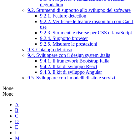
degradation
9.2. Strumenti di supporto allo sviluppo del software
9.2.1. Feature detection
9.2.2. Verificare le feature disponibili con Can I
use
9.2.3. Strumenti e risorse per CSS e JavaScript
9.2.4. Supporto browser
9.2.5. Misurare le prestazioni
9.3. Catalogo del riuso
9.4. Sviluppare con il design system .italia
9.4.1. Il framework Bootstrap Italia
9.4.2. Il kit di sviluppo React
9.4.3. Il kit di sviluppo Angular
9.5. Sviluppare con i modelli di sito e servizi
None
None
A
B
C
D
E
I
M