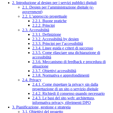
2. Introduzione al design per i servizi pubblici digitali
2.1. Design per l’amministrazione digitale (
e-
government
)
2.2. L’approccio progettuale
2.2.1. Buone pratiche
2.2.2. Principi
2.3. Accessibilità
2.3.1. Definizione
2.3.2. Accessibilità by design
2.3.3. Principi per l’accessibilità
2.3.4. Linee guida e criteri di successo
2.3.5. Come rilasciare una dichiarazione di
accessibilità
2.3.6. Meccanismo di feedback e procedura di
attuazione
2.3.7. Obiettivi accessibilità
2.3.8. Normativa e approfondimenti
2.4. Privacy
2.4.1. Come rispettare la privacy sin dalla
progettazione di un sito o servizio digitale
2.4.2. Richiedi il consenso quando necessario
2.4.3. Le basi del sito web: architettura,
informativa privacy, riferimenti DPO
3. Pianificazione, gestione e strategia
3.1. Obiettivi del progetto