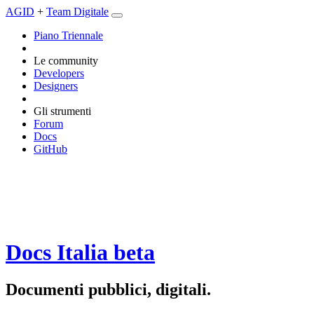
AGID
+
Team Digitale
Piano Triennale
Le community
Developers
Designers
Gli strumenti
Forum
Docs
GitHub
Docs Italia
beta
Documenti pubblici, digitali.