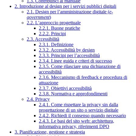
1.3. Contribuisci al manuale
2. Introduzione al design per i servizi pubblici digitali
2.1. Design per l’amministrazione digitale (
e-
government
)
2.2. L’approccio progettuale
2.2.1. Buone pratiche
2.2.2. Principi
2.3. Accessibilità
2.3.1. Definizione
2.3.2. Accessibilità by design
2.3.3. Principi per l’accessibilità
2.3.4. Linee guida e criteri di successo
2.3.5. Come rilasciare una dichiarazione di
accessibilità
2.3.6. Meccanismo di feedback e procedura di
attuazione
2.3.7. Obiettivi accessibilità
2.3.8. Normativa e approfondimenti
2.4. Privacy
2.4.1. Come rispettare la privacy sin dalla
progettazione di un sito o servizio digitale
2.4.2. Richiedi il consenso quando necessario
2.4.3. Le basi del sito web: architettura,
informativa privacy, riferimenti DPO
3. Pianificazione, gestione e strategia