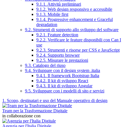
9.1.1. Attività preliminari
9.1.2. Web design responsivo e accessibile
9.1.3. Mobile first
9.1.4. Progressive enhancement e Graceful
degradation
9.2. Strumenti di supporto allo sviluppo del software
9.2.1. Feature detection
9.2.2. Verificare le feature disponibili con Can I
use
9.2.3. Strumenti e risorse per CSS e JavaScript
9.2.4. Supporto browser
9.2.5. Misurare le prestazioni
9.3. Catalogo del riuso
9.4. Sviluppare con il design system .italia
9.4.1. Il framework Bootstrap Italia
9.4.2. Il kit di sviluppo React
9.4.3. Il kit di sviluppo Angular
9.5. Sviluppare con i modelli di sito e servizi
1. Scopo, destinatari e uso del Manuale operativo di design
Team per la Trasformazione Digitale
in collaborazione con
Agenzia per l'Italia Digitale