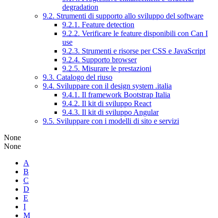
degradation
9.2. Strumenti di supporto allo sviluppo del software
9.2.1. Feature detection
9.2.2. Verificare le feature disponibili con Can I
use
9.2.3. Strumenti e risorse per CSS e JavaScript
9.2.4. Supporto browser
9.2.5. Misurare le prestazioni
9.3. Catalogo del riuso
9.4. Sviluppare con il design system .italia
9.4.1. Il framework Bootstrap Italia
9.4.2. Il kit di sviluppo React
9.4.3. Il kit di sviluppo Angular
9.5. Sviluppare con i modelli di sito e servizi
None
None
A
B
C
D
E
I
M