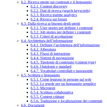
6.2. Ricerca utente sui contenuti e il linguaggio
6.2.1. Content discovery
6.2.2. Dati di ricerca (search keywords)
6.2.3. Ricerca tramite analytics
6.2.4. Ricerca sui forum
6.3. Dalla ricerca ai bisogni degli utenti
6.3.1. User stories per definire i contenuti
6.3.2. Job stories per definire i contenuti
6.3.3. Criteri di accettazione
6.4. Architettura dell’informazione
6.4.1. Definire l’architettura dell’informazione
6.4.2. Alberatura
6.4.3. Flussi di interazione
6.4.4. Sistemi di navigazione
6.4.5. Tipologie di contenuto (content type)
6.4.6. Ontologie e standard
6.4.7. Vocabolari controllati e tassonomie
6.5. Scrittura e linguaggio
6.5.1. Come leggono le persone sul web
6.5.2. Le regole per un linguaggio semplice
6.5.3. Microtesti
6.5.4. Scrittura collaborativa
6.5.5. Content critique
6.5.6. Traduzione e localizzazione dei contenuti
6.6. Documenti