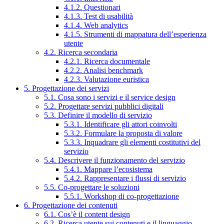
4.1.2. Questionari
4.1.3. Test di usabilità
4.1.4. Web analytics
4.1.5. Strumenti di mappatura dell’esperienza
utente
4.2. Ricerca secondaria
4.2.1. Ricerca documentale
4.2.2. Analisi benchmark
4.2.3. Valutazione euristica
5. Progettazione dei servizi
5.1. Cosa sono i servizi e il service design
5.2. Progettare servizi pubblici digitali
5.3. Definire il modello di servizio
5.3.1. Identificare gli attori coinvolti
5.3.2. Formulare la proposta di valore
5.3.3. Inquadrare gli elementi costitutivi del
servizio
5.4. Descrivere il funzionamento del servizio
5.4.1. Mappare l’ecosistema
5.4.2. Rappresentare i flussi di servizio
5.5. Co-progettare le soluzioni
5.5.1. Workshop di co-progettazione
6. Progettazione dei contenuti
6.1. Cos’è il content design
6.2. Ricerca utente sui contenuti e il linguaggio