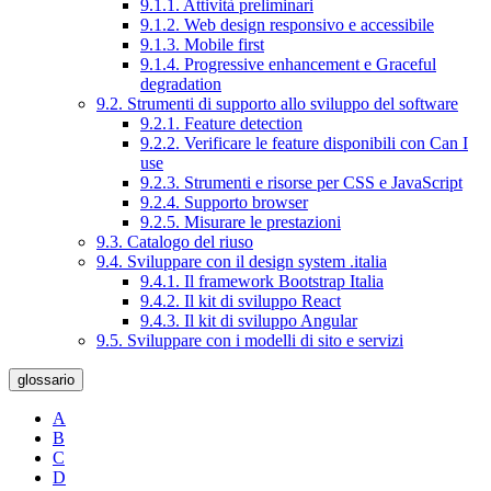
9.1.1. Attività preliminari
9.1.2. Web design responsivo e accessibile
9.1.3. Mobile first
9.1.4. Progressive enhancement e Graceful
degradation
9.2. Strumenti di supporto allo sviluppo del software
9.2.1. Feature detection
9.2.2. Verificare le feature disponibili con Can I
use
9.2.3. Strumenti e risorse per CSS e JavaScript
9.2.4. Supporto browser
9.2.5. Misurare le prestazioni
9.3. Catalogo del riuso
9.4. Sviluppare con il design system .italia
9.4.1. Il framework Bootstrap Italia
9.4.2. Il kit di sviluppo React
9.4.3. Il kit di sviluppo Angular
9.5. Sviluppare con i modelli di sito e servizi
glossario
A
B
C
D