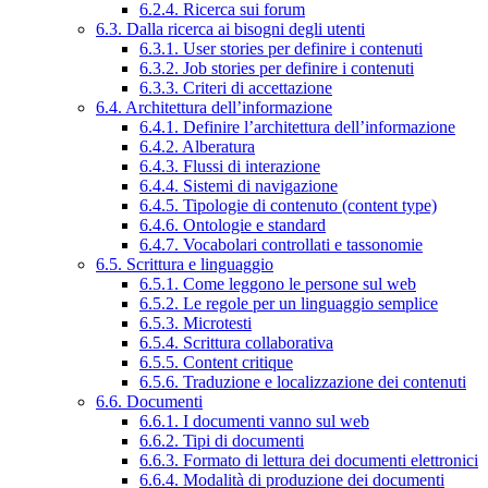
6.2.4. Ricerca sui forum
6.3. Dalla ricerca ai bisogni degli utenti
6.3.1. User stories per definire i contenuti
6.3.2. Job stories per definire i contenuti
6.3.3. Criteri di accettazione
6.4. Architettura dell’informazione
6.4.1. Definire l’architettura dell’informazione
6.4.2. Alberatura
6.4.3. Flussi di interazione
6.4.4. Sistemi di navigazione
6.4.5. Tipologie di contenuto (content type)
6.4.6. Ontologie e standard
6.4.7. Vocabolari controllati e tassonomie
6.5. Scrittura e linguaggio
6.5.1. Come leggono le persone sul web
6.5.2. Le regole per un linguaggio semplice
6.5.3. Microtesti
6.5.4. Scrittura collaborativa
6.5.5. Content critique
6.5.6. Traduzione e localizzazione dei contenuti
6.6. Documenti
6.6.1. I documenti vanno sul web
6.6.2. Tipi di documenti
6.6.3. Formato di lettura dei documenti elettronici
6.6.4. Modalità di produzione dei documenti