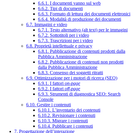
6.6.1. I documenti vanno sul web
6.6.2. Tipi di documenti
6.6.3. Formato di lettura dei documenti elettronici
6.6.4. Modalità di produzione dei documenti
6.7. Immagini e video
6.7.1. Testo alternativo (alt text) per le immagini
6.7.2. Sottotitoli per i video
6.7.3. Trascrizioni per i video
6.8. Proprietà intellettuale e privacy
6.8.1. Pubblicazione di contenuti prodotti dalla
Pubblica Amministrazione
6.8.2. Pubblicazione di contenuti non prodotti
dalla Pubblica Amministrazione
6.8.3. Consenso dei soggetti ritratti
6.9. Ottimizzazione per i motori di ricerca (SEO)
6.9.1. I fattori
on-page
6.9.2. I fattori
off-page
6.9.3. Strumenti di diagnostica SEO: Search
Console
6.10. Gestire i contenuti
6.10.1. L’inventario dei contenuti
6.10.2. Revisionare i contenuti
6.10.3. Migrare i contenuti
6.10.4. Pubblicare i contenuti
7. Progettazione dell’interazione