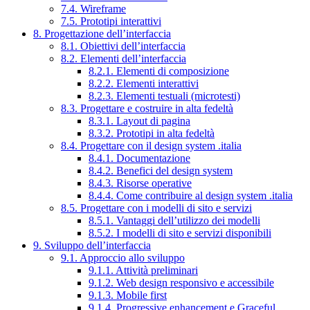
7.4. Wireframe
7.5. Prototipi interattivi
8. Progettazione dell’interfaccia
8.1. Obiettivi dell’interfaccia
8.2. Elementi dell’interfaccia
8.2.1. Elementi di composizione
8.2.2. Elementi interattivi
8.2.3. Elementi testuali (microtesti)
8.3. Progettare e costruire in alta fedeltà
8.3.1. Layout di pagina
8.3.2. Prototipi in alta fedeltà
8.4. Progettare con il design system .italia
8.4.1. Documentazione
8.4.2. Benefici del design system
8.4.3. Risorse operative
8.4.4. Come contribuire al design system .italia
8.5. Progettare con i modelli di sito e servizi
8.5.1. Vantaggi dell’utilizzo dei modelli
8.5.2. I modelli di sito e servizi disponibili
9. Sviluppo dell’interfaccia
9.1. Approccio allo sviluppo
9.1.1. Attività preliminari
9.1.2. Web design responsivo e accessibile
9.1.3. Mobile first
9.1.4. Progressive enhancement e Graceful