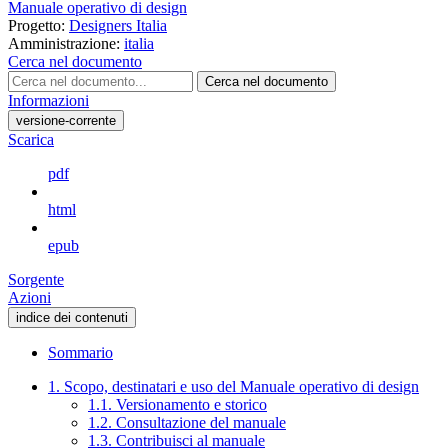
Manuale operativo di design
Progetto:
Designers Italia
Amministrazione:
italia
Cerca nel documento
Cerca nel documento
Informazioni
versione-corrente
Scarica
pdf
html
epub
Sorgente
Azioni
indice dei contenuti
Sommario
1. Scopo, destinatari e uso del Manuale operativo di design
1.1. Versionamento e storico
1.2. Consultazione del manuale
1.3. Contribuisci al manuale