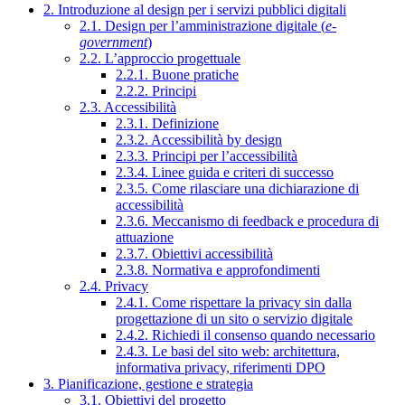
2. Introduzione al design per i servizi pubblici digitali
2.1. Design per l’amministrazione digitale (
e-
government
)
2.2. L’approccio progettuale
2.2.1. Buone pratiche
2.2.2. Principi
2.3. Accessibilità
2.3.1. Definizione
2.3.2. Accessibilità by design
2.3.3. Principi per l’accessibilità
2.3.4. Linee guida e criteri di successo
2.3.5. Come rilasciare una dichiarazione di
accessibilità
2.3.6. Meccanismo di feedback e procedura di
attuazione
2.3.7. Obiettivi accessibilità
2.3.8. Normativa e approfondimenti
2.4. Privacy
2.4.1. Come rispettare la privacy sin dalla
progettazione di un sito o servizio digitale
2.4.2. Richiedi il consenso quando necessario
2.4.3. Le basi del sito web: architettura,
informativa privacy, riferimenti DPO
3. Pianificazione, gestione e strategia
3.1. Obiettivi del progetto