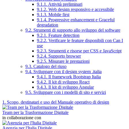
9.1.1. Attività preliminari
9.1.2. Web design responsivo e accessibile
9.1.3. Mobile first
9.1.4. Progressive enhancement e Graceful
degradation
9.2. Strumenti di supporto allo sviluppo del software
9.2.1. Feature detection
9.2.2. Verificare le feature disponibili con Can I
use
9.2.3. Strumenti e risorse per CSS e JavaScript
9.2.4. Supporto browser
9.2.5. Misurare le prestazioni
9.3. Catalogo del riuso
9.4. Sviluppare con il design system .italia
9.4.1. Il framework Bootstrap Italia
9.4.2. Il kit di sviluppo React
9.4.3. Il kit di sviluppo Angular
9.5. Sviluppare con i modelli di sito e servizi
1. Scopo, destinatari e uso del Manuale operativo di design
Team per la Trasformazione Digitale
in collaborazione con
Agenzia per l'Italia Digitale