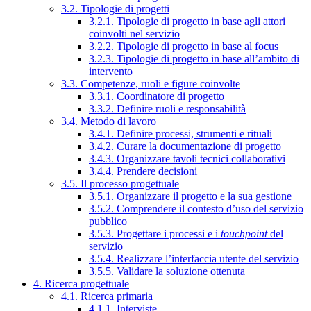
3.2. Tipologie di progetti
3.2.1. Tipologie di progetto in base agli attori
coinvolti nel servizio
3.2.2. Tipologie di progetto in base al focus
3.2.3. Tipologie di progetto in base all’ambito di
intervento
3.3. Competenze, ruoli e figure coinvolte
3.3.1. Coordinatore di progetto
3.3.2. Definire ruoli e responsabilità
3.4. Metodo di lavoro
3.4.1. Definire processi, strumenti e rituali
3.4.2. Curare la documentazione di progetto
3.4.3. Organizzare tavoli tecnici collaborativi
3.4.4. Prendere decisioni
3.5. Il processo progettuale
3.5.1. Organizzare il progetto e la sua gestione
3.5.2. Comprendere il contesto d’uso del servizio
pubblico
3.5.3. Progettare i processi e i
touchpoint
del
servizio
3.5.4. Realizzare l’interfaccia utente del servizio
3.5.5. Validare la soluzione ottenuta
4. Ricerca progettuale
4.1. Ricerca primaria
4.1.1. Interviste