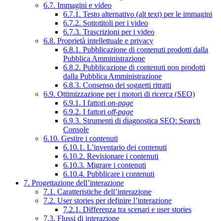
6.7. Immagini e video
6.7.1. Testo alternativo (alt text) per le immagini
6.7.2. Sottotitoli per i video
6.7.3. Trascrizioni per i video
6.8. Proprietà intellettuale e privacy
6.8.1. Pubblicazione di contenuti prodotti dalla
Pubblica Amministrazione
6.8.2. Pubblicazione di contenuti non prodotti
dalla Pubblica Amministrazione
6.8.3. Consenso dei soggetti ritratti
6.9. Ottimizzazione per i motori di ricerca (SEO)
6.9.1. I fattori
on-page
6.9.2. I fattori
off-page
6.9.3. Strumenti di diagnostica SEO: Search
Console
6.10. Gestire i contenuti
6.10.1. L’inventario dei contenuti
6.10.2. Revisionare i contenuti
6.10.3. Migrare i contenuti
6.10.4. Pubblicare i contenuti
7. Progettazione dell’interazione
7.1. Caratteristiche dell’interazione
7.2. User stories per definire l’interazione
7.2.1. Differenza tra scenari e user stories
7.3. Flussi di interazione