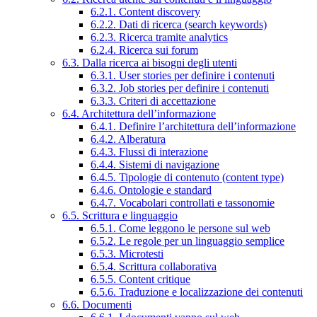
6.2.1. Content discovery
6.2.2. Dati di ricerca (search keywords)
6.2.3. Ricerca tramite analytics
6.2.4. Ricerca sui forum
6.3. Dalla ricerca ai bisogni degli utenti
6.3.1. User stories per definire i contenuti
6.3.2. Job stories per definire i contenuti
6.3.3. Criteri di accettazione
6.4. Architettura dell’informazione
6.4.1. Definire l’architettura dell’informazione
6.4.2. Alberatura
6.4.3. Flussi di interazione
6.4.4. Sistemi di navigazione
6.4.5. Tipologie di contenuto (content type)
6.4.6. Ontologie e standard
6.4.7. Vocabolari controllati e tassonomie
6.5. Scrittura e linguaggio
6.5.1. Come leggono le persone sul web
6.5.2. Le regole per un linguaggio semplice
6.5.3. Microtesti
6.5.4. Scrittura collaborativa
6.5.5. Content critique
6.5.6. Traduzione e localizzazione dei contenuti
6.6. Documenti