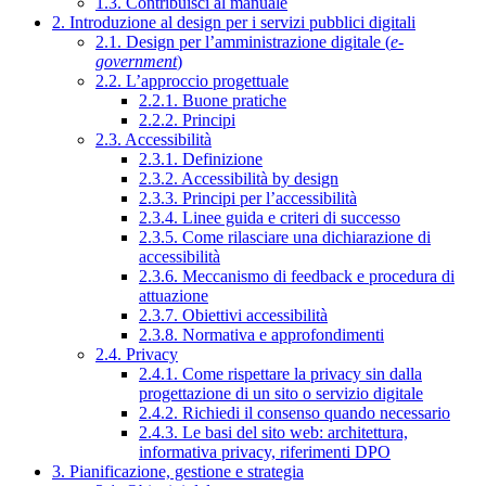
1.3. Contribuisci al manuale
2. Introduzione al design per i servizi pubblici digitali
2.1. Design per l’amministrazione digitale (
e-
government
)
2.2. L’approccio progettuale
2.2.1. Buone pratiche
2.2.2. Principi
2.3. Accessibilità
2.3.1. Definizione
2.3.2. Accessibilità by design
2.3.3. Principi per l’accessibilità
2.3.4. Linee guida e criteri di successo
2.3.5. Come rilasciare una dichiarazione di
accessibilità
2.3.6. Meccanismo di feedback e procedura di
attuazione
2.3.7. Obiettivi accessibilità
2.3.8. Normativa e approfondimenti
2.4. Privacy
2.4.1. Come rispettare la privacy sin dalla
progettazione di un sito o servizio digitale
2.4.2. Richiedi il consenso quando necessario
2.4.3. Le basi del sito web: architettura,
informativa privacy, riferimenti DPO
3. Pianificazione, gestione e strategia