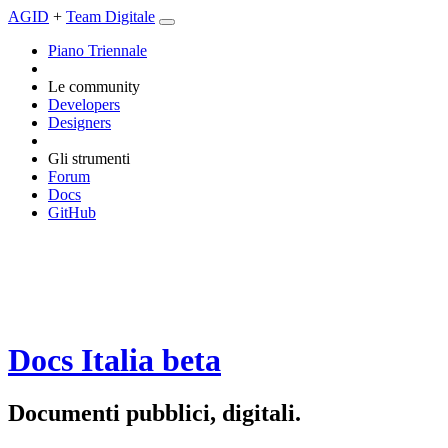
AGID
+
Team Digitale
Piano Triennale
Le community
Developers
Designers
Gli strumenti
Forum
Docs
GitHub
Docs Italia
beta
Documenti pubblici, digitali.