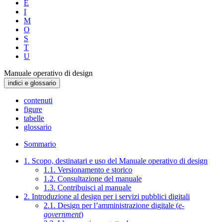
E
I
M
O
S
T
U
Manuale operativo di design
indici e glossario
contenuti
figure
tabelle
glossario
Sommario
1. Scopo, destinatari e uso del Manuale operativo di design
1.1. Versionamento e storico
1.2. Consultazione del manuale
1.3. Contribuisci al manuale
2. Introduzione al design per i servizi pubblici digitali
2.1. Design per l’amministrazione digitale (
e-
government
)