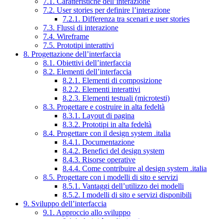
7.1. Caratteristiche dell’interazione
7.2. User stories per definire l’interazione
7.2.1. Differenza tra scenari e user stories
7.3. Flussi di interazione
7.4. Wireframe
7.5. Prototipi interattivi
8. Progettazione dell’interfaccia
8.1. Obiettivi dell’interfaccia
8.2. Elementi dell’interfaccia
8.2.1. Elementi di composizione
8.2.2. Elementi interattivi
8.2.3. Elementi testuali (microtesti)
8.3. Progettare e costruire in alta fedeltà
8.3.1. Layout di pagina
8.3.2. Prototipi in alta fedeltà
8.4. Progettare con il design system .italia
8.4.1. Documentazione
8.4.2. Benefici del design system
8.4.3. Risorse operative
8.4.4. Come contribuire al design system .italia
8.5. Progettare con i modelli di sito e servizi
8.5.1. Vantaggi dell’utilizzo dei modelli
8.5.2. I modelli di sito e servizi disponibili
9. Sviluppo dell’interfaccia
9.1. Approccio allo sviluppo