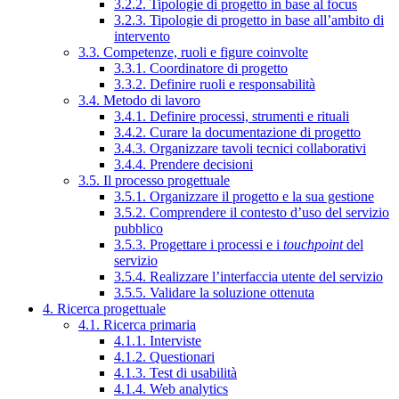
3.2.2. Tipologie di progetto in base al focus
3.2.3. Tipologie di progetto in base all’ambito di
intervento
3.3. Competenze, ruoli e figure coinvolte
3.3.1. Coordinatore di progetto
3.3.2. Definire ruoli e responsabilità
3.4. Metodo di lavoro
3.4.1. Definire processi, strumenti e rituali
3.4.2. Curare la documentazione di progetto
3.4.3. Organizzare tavoli tecnici collaborativi
3.4.4. Prendere decisioni
3.5. Il processo progettuale
3.5.1. Organizzare il progetto e la sua gestione
3.5.2. Comprendere il contesto d’uso del servizio
pubblico
3.5.3. Progettare i processi e i
touchpoint
del
servizio
3.5.4. Realizzare l’interfaccia utente del servizio
3.5.5. Validare la soluzione ottenuta
4. Ricerca progettuale
4.1. Ricerca primaria
4.1.1. Interviste
4.1.2. Questionari
4.1.3. Test di usabilità
4.1.4. Web analytics