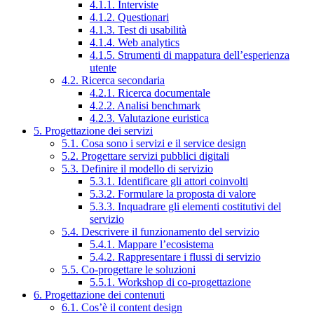
4.1.1. Interviste
4.1.2. Questionari
4.1.3. Test di usabilità
4.1.4. Web analytics
4.1.5. Strumenti di mappatura dell’esperienza
utente
4.2. Ricerca secondaria
4.2.1. Ricerca documentale
4.2.2. Analisi benchmark
4.2.3. Valutazione euristica
5. Progettazione dei servizi
5.1. Cosa sono i servizi e il service design
5.2. Progettare servizi pubblici digitali
5.3. Definire il modello di servizio
5.3.1. Identificare gli attori coinvolti
5.3.2. Formulare la proposta di valore
5.3.3. Inquadrare gli elementi costitutivi del
servizio
5.4. Descrivere il funzionamento del servizio
5.4.1. Mappare l’ecosistema
5.4.2. Rappresentare i flussi di servizio
5.5. Co-progettare le soluzioni
5.5.1. Workshop di co-progettazione
6. Progettazione dei contenuti
6.1. Cos’è il content design