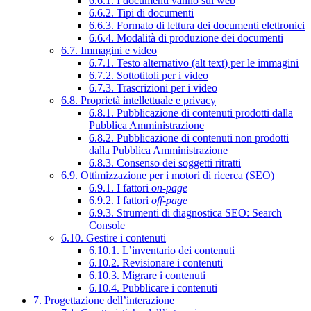
6.6.1. I documenti vanno sul web
6.6.2. Tipi di documenti
6.6.3. Formato di lettura dei documenti elettronici
6.6.4. Modalità di produzione dei documenti
6.7. Immagini e video
6.7.1. Testo alternativo (alt text) per le immagini
6.7.2. Sottotitoli per i video
6.7.3. Trascrizioni per i video
6.8. Proprietà intellettuale e privacy
6.8.1. Pubblicazione di contenuti prodotti dalla
Pubblica Amministrazione
6.8.2. Pubblicazione di contenuti non prodotti
dalla Pubblica Amministrazione
6.8.3. Consenso dei soggetti ritratti
6.9. Ottimizzazione per i motori di ricerca (SEO)
6.9.1. I fattori
on-page
6.9.2. I fattori
off-page
6.9.3. Strumenti di diagnostica SEO: Search
Console
6.10. Gestire i contenuti
6.10.1. L’inventario dei contenuti
6.10.2. Revisionare i contenuti
6.10.3. Migrare i contenuti
6.10.4. Pubblicare i contenuti
7. Progettazione dell’interazione