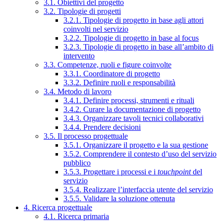
3.1. Obiettivi del progetto
3.2. Tipologie di progetti
3.2.1. Tipologie di progetto in base agli attori
coinvolti nel servizio
3.2.2. Tipologie di progetto in base al focus
3.2.3. Tipologie di progetto in base all’ambito di
intervento
3.3. Competenze, ruoli e figure coinvolte
3.3.1. Coordinatore di progetto
3.3.2. Definire ruoli e responsabilità
3.4. Metodo di lavoro
3.4.1. Definire processi, strumenti e rituali
3.4.2. Curare la documentazione di progetto
3.4.3. Organizzare tavoli tecnici collaborativi
3.4.4. Prendere decisioni
3.5. Il processo progettuale
3.5.1. Organizzare il progetto e la sua gestione
3.5.2. Comprendere il contesto d’uso del servizio
pubblico
3.5.3. Progettare i processi e i
touchpoint
del
servizio
3.5.4. Realizzare l’interfaccia utente del servizio
3.5.5. Validare la soluzione ottenuta
4. Ricerca progettuale
4.1. Ricerca primaria