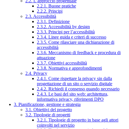
2.2. L’approccio progettuale
2.2.1. Buone pratiche
2.2.2. Principi
2.3. Accessibilità
2.3.1. Definizione
2.3.2. Accessibilità by design
2.3.3. Principi per l’accessibilità
2.3.4. Linee guida e criteri di successo
2.3.5. Come rilasciare una dichiarazione di
accessibilità
2.3.6. Meccanismo di feedback e procedura di
attuazione
2.3.7. Obiettivi accessibilità
2.3.8. Normativa e approfondimenti
2.4. Privacy
2.4.1. Come rispettare la privacy sin dalla
progettazione di un sito o servizio digitale
2.4.2. Richiedi il consenso quando necessario
2.4.3. Le basi del sito web: architettura,
informativa privacy, riferimenti DPO
3. Pianificazione, gestione e strategia
3.1. Obiettivi del progetto
3.2. Tipologie di progetti
3.2.1. Tipologie di progetto in base agli attori
coinvolti nel servizio