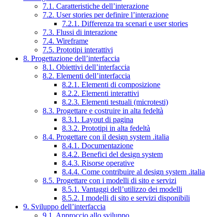
7.1. Caratteristiche dell’interazione
7.2. User stories per definire l’interazione
7.2.1. Differenza tra scenari e user stories
7.3. Flussi di interazione
7.4. Wireframe
7.5. Prototipi interattivi
8. Progettazione dell’interfaccia
8.1. Obiettivi dell’interfaccia
8.2. Elementi dell’interfaccia
8.2.1. Elementi di composizione
8.2.2. Elementi interattivi
8.2.3. Elementi testuali (microtesti)
8.3. Progettare e costruire in alta fedeltà
8.3.1. Layout di pagina
8.3.2. Prototipi in alta fedeltà
8.4. Progettare con il design system .italia
8.4.1. Documentazione
8.4.2. Benefici del design system
8.4.3. Risorse operative
8.4.4. Come contribuire al design system .italia
8.5. Progettare con i modelli di sito e servizi
8.5.1. Vantaggi dell’utilizzo dei modelli
8.5.2. I modelli di sito e servizi disponibili
9. Sviluppo dell’interfaccia
9.1. Approccio allo sviluppo