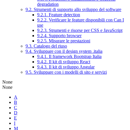
degradation
9.2. Strumenti di supporto allo sviluppo del software
9.2.1. Feature detection
9.2.2. Verificare le feature disponibili con Can I
use
9.2.3. Strumenti e risorse per CSS e JavaScript
9.2.4. Supporto browser
9.2.5. Misurare le prestazioni
9.3. Catalogo del riuso
9.4. Sviluppare con il design system .italia
9.4.1. Il framework Bootstrap Italia
9.4.2. Il kit di sviluppo React
9.4.3. Il kit di sviluppo Angular
9.5. Sviluppare con i modelli di sito e servizi
None
None
A
B
C
D
E
I
M