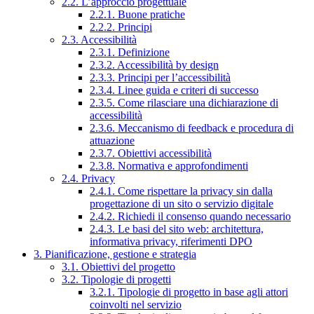
2.2. L’approccio progettuale
2.2.1. Buone pratiche
2.2.2. Principi
2.3. Accessibilità
2.3.1. Definizione
2.3.2. Accessibilità by design
2.3.3. Principi per l’accessibilità
2.3.4. Linee guida e criteri di successo
2.3.5. Come rilasciare una dichiarazione di
accessibilità
2.3.6. Meccanismo di feedback e procedura di
attuazione
2.3.7. Obiettivi accessibilità
2.3.8. Normativa e approfondimenti
2.4. Privacy
2.4.1. Come rispettare la privacy sin dalla
progettazione di un sito o servizio digitale
2.4.2. Richiedi il consenso quando necessario
2.4.3. Le basi del sito web: architettura,
informativa privacy, riferimenti DPO
3. Pianificazione, gestione e strategia
3.1. Obiettivi del progetto
3.2. Tipologie di progetti
3.2.1. Tipologie di progetto in base agli attori
coinvolti nel servizio