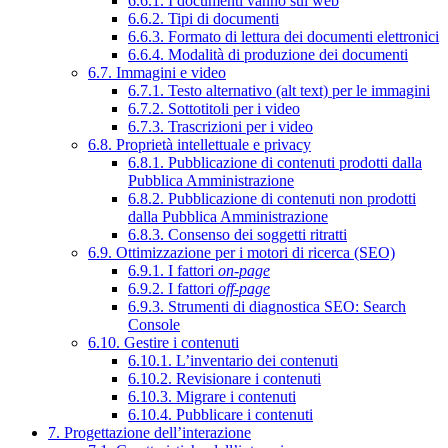
6.6.1. I documenti vanno sul web
6.6.2. Tipi di documenti
6.6.3. Formato di lettura dei documenti elettronici
6.6.4. Modalità di produzione dei documenti
6.7. Immagini e video
6.7.1. Testo alternativo (alt text) per le immagini
6.7.2. Sottotitoli per i video
6.7.3. Trascrizioni per i video
6.8. Proprietà intellettuale e privacy
6.8.1. Pubblicazione di contenuti prodotti dalla
Pubblica Amministrazione
6.8.2. Pubblicazione di contenuti non prodotti
dalla Pubblica Amministrazione
6.8.3. Consenso dei soggetti ritratti
6.9. Ottimizzazione per i motori di ricerca (SEO)
6.9.1. I fattori
on-page
6.9.2. I fattori
off-page
6.9.3. Strumenti di diagnostica SEO: Search
Console
6.10. Gestire i contenuti
6.10.1. L’inventario dei contenuti
6.10.2. Revisionare i contenuti
6.10.3. Migrare i contenuti
6.10.4. Pubblicare i contenuti
7. Progettazione dell’interazione