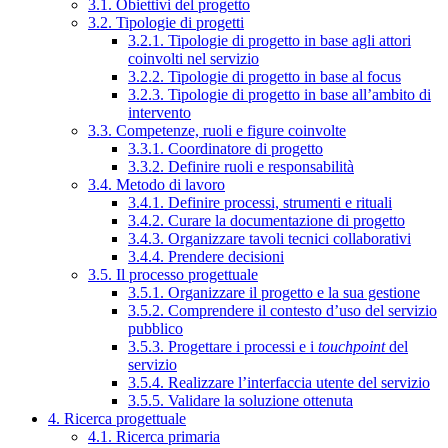
3.1. Obiettivi del progetto
3.2. Tipologie di progetti
3.2.1. Tipologie di progetto in base agli attori
coinvolti nel servizio
3.2.2. Tipologie di progetto in base al focus
3.2.3. Tipologie di progetto in base all’ambito di
intervento
3.3. Competenze, ruoli e figure coinvolte
3.3.1. Coordinatore di progetto
3.3.2. Definire ruoli e responsabilità
3.4. Metodo di lavoro
3.4.1. Definire processi, strumenti e rituali
3.4.2. Curare la documentazione di progetto
3.4.3. Organizzare tavoli tecnici collaborativi
3.4.4. Prendere decisioni
3.5. Il processo progettuale
3.5.1. Organizzare il progetto e la sua gestione
3.5.2. Comprendere il contesto d’uso del servizio
pubblico
3.5.3. Progettare i processi e i
touchpoint
del
servizio
3.5.4. Realizzare l’interfaccia utente del servizio
3.5.5. Validare la soluzione ottenuta
4. Ricerca progettuale
4.1. Ricerca primaria