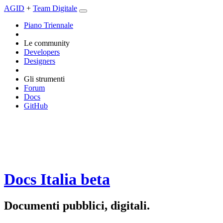
AGID
+
Team Digitale
Piano Triennale
Le community
Developers
Designers
Gli strumenti
Forum
Docs
GitHub
Docs Italia
beta
Documenti pubblici, digitali.