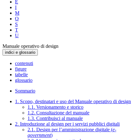
E
I
M
O
S
T
U
Manuale operativo di design
indici e glossario
contenuti
figure
tabelle
glossario
Sommario
1. Scopo, destinatari e uso del Manuale operativo di design
1.1. Versionamento e storico
1.2. Consultazione del manuale
1.3. Contribuisci al manuale
2. Introduzione al design per i servizi pubblici digitali
2.1. Design per l’amministrazione digitale (
e-
government
)