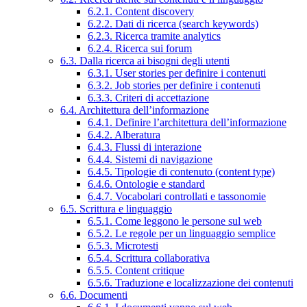
6.2.1. Content discovery
6.2.2. Dati di ricerca (search keywords)
6.2.3. Ricerca tramite analytics
6.2.4. Ricerca sui forum
6.3. Dalla ricerca ai bisogni degli utenti
6.3.1. User stories per definire i contenuti
6.3.2. Job stories per definire i contenuti
6.3.3. Criteri di accettazione
6.4. Architettura dell’informazione
6.4.1. Definire l’architettura dell’informazione
6.4.2. Alberatura
6.4.3. Flussi di interazione
6.4.4. Sistemi di navigazione
6.4.5. Tipologie di contenuto (content type)
6.4.6. Ontologie e standard
6.4.7. Vocabolari controllati e tassonomie
6.5. Scrittura e linguaggio
6.5.1. Come leggono le persone sul web
6.5.2. Le regole per un linguaggio semplice
6.5.3. Microtesti
6.5.4. Scrittura collaborativa
6.5.5. Content critique
6.5.6. Traduzione e localizzazione dei contenuti
6.6. Documenti