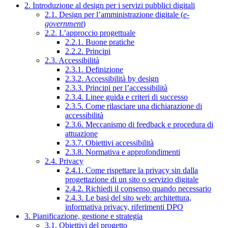
2. Introduzione al design per i servizi pubblici digitali
2.1. Design per l’amministrazione digitale (
e-
government
)
2.2. L’approccio progettuale
2.2.1. Buone pratiche
2.2.2. Principi
2.3. Accessibilità
2.3.1. Definizione
2.3.2. Accessibilità by design
2.3.3. Principi per l’accessibilità
2.3.4. Linee guida e criteri di successo
2.3.5. Come rilasciare una dichiarazione di
accessibilità
2.3.6. Meccanismo di feedback e procedura di
attuazione
2.3.7. Obiettivi accessibilità
2.3.8. Normativa e approfondimenti
2.4. Privacy
2.4.1. Come rispettare la privacy sin dalla
progettazione di un sito o servizio digitale
2.4.2. Richiedi il consenso quando necessario
2.4.3. Le basi del sito web: architettura,
informativa privacy, riferimenti DPO
3. Pianificazione, gestione e strategia
3.1. Obiettivi del progetto