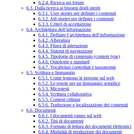
6.2.4. Ricerca sui forum
6.3. Dalla ricerca ai bisogni degli utenti
6.3.1. User stories per definire i contenuti
6.3.2. Job stories per definire i contenuti
6.3.3. Criteri di accettazione
6.4. Architettura dell’informazione
6.4.1. Definire l’architettura dell’informazione
6.4.2. Alberatura
6.4.3. Flussi di interazione
6.4.4. Sistemi di navigazione
6.4.5. Tipologie di contenuto (content type)
6.4.6. Ontologie e standard
6.4.7. Vocabolari controllati e tassonomie
6.5. Scrittura e linguaggio
6.5.1. Come leggono le persone sul web
6.5.2. Le regole per un linguaggio semplice
6.5.3. Microtesti
6.5.4. Scrittura collaborativa
6.5.5. Content critique
6.5.6. Traduzione e localizzazione dei contenuti
6.6. Documenti
6.6.1. I documenti vanno sul web
6.6.2. Tipi di documenti
6.6.3. Formato di lettura dei documenti elettronici
6.6.4. Modalità di produzione dei documenti