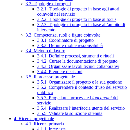
3.2. Tipologie di progetti
3.2.1. Tipologie di progetto in base agli attori
coinvolti nel servizio
3.2.2. Tipologie di progetto in base al focus
3.2.3. Tipologie di progetto in base all’ambito di
intervento
3.3. Competenze, ruoli e figure coinvolte
3.3.1. Coordinatore di progetto
3.3.2. Definire ruoli e responsabilità
3.4. Metodo di lavoro
3.4.1. Definire processi, strumenti e rituali
3.4.2. Curare la documentazione di progetto
3.4.3. Organizzare tavoli tecnici collaborativi
3.4.4. Prendere decisioni
3.5. Il processo progettuale
3.5.1. Organizzare il progetto e la sua gestione
3.5.2. Comprendere il contesto d’uso del servizio
pubblico
3.5.3. Progettare i processi e i
touchpoint
del
servizio
3.5.4. Realizzare l’interfaccia utente del servizio
3.5.5. Validare la soluzione ottenuta
4. Ricerca progettuale
4.1. Ricerca primaria
4.1.1. Interviste