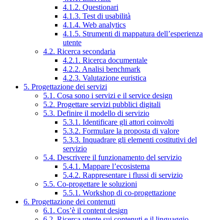
4.1.2. Questionari
4.1.3. Test di usabilità
4.1.4. Web analytics
4.1.5. Strumenti di mappatura dell’esperienza
utente
4.2. Ricerca secondaria
4.2.1. Ricerca documentale
4.2.2. Analisi benchmark
4.2.3. Valutazione euristica
5. Progettazione dei servizi
5.1. Cosa sono i servizi e il service design
5.2. Progettare servizi pubblici digitali
5.3. Definire il modello di servizio
5.3.1. Identificare gli attori coinvolti
5.3.2. Formulare la proposta di valore
5.3.3. Inquadrare gli elementi costitutivi del
servizio
5.4. Descrivere il funzionamento del servizio
5.4.1. Mappare l’ecosistema
5.4.2. Rappresentare i flussi di servizio
5.5. Co-progettare le soluzioni
5.5.1. Workshop di co-progettazione
6. Progettazione dei contenuti
6.1. Cos’è il content design
6.2. Ricerca utente sui contenuti e il linguaggio