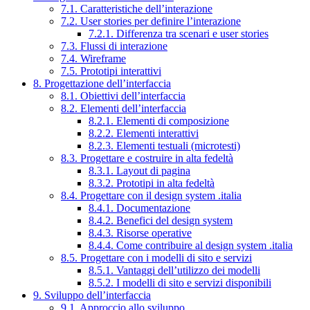
7.1. Caratteristiche dell’interazione
7.2. User stories per definire l’interazione
7.2.1. Differenza tra scenari e user stories
7.3. Flussi di interazione
7.4. Wireframe
7.5. Prototipi interattivi
8. Progettazione dell’interfaccia
8.1. Obiettivi dell’interfaccia
8.2. Elementi dell’interfaccia
8.2.1. Elementi di composizione
8.2.2. Elementi interattivi
8.2.3. Elementi testuali (microtesti)
8.3. Progettare e costruire in alta fedeltà
8.3.1. Layout di pagina
8.3.2. Prototipi in alta fedeltà
8.4. Progettare con il design system .italia
8.4.1. Documentazione
8.4.2. Benefici del design system
8.4.3. Risorse operative
8.4.4. Come contribuire al design system .italia
8.5. Progettare con i modelli di sito e servizi
8.5.1. Vantaggi dell’utilizzo dei modelli
8.5.2. I modelli di sito e servizi disponibili
9. Sviluppo dell’interfaccia
9.1. Approccio allo sviluppo