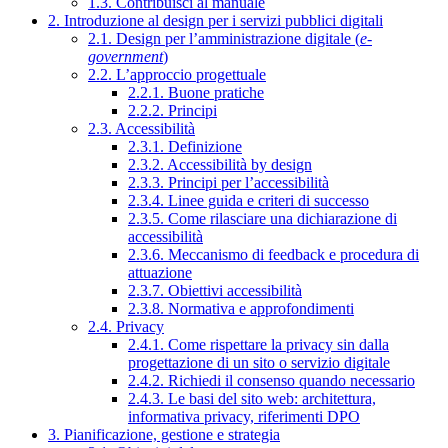
1.3. Contribuisci al manuale
2. Introduzione al design per i servizi pubblici digitali
2.1. Design per l’amministrazione digitale (
e-
government
)
2.2. L’approccio progettuale
2.2.1. Buone pratiche
2.2.2. Principi
2.3. Accessibilità
2.3.1. Definizione
2.3.2. Accessibilità by design
2.3.3. Principi per l’accessibilità
2.3.4. Linee guida e criteri di successo
2.3.5. Come rilasciare una dichiarazione di
accessibilità
2.3.6. Meccanismo di feedback e procedura di
attuazione
2.3.7. Obiettivi accessibilità
2.3.8. Normativa e approfondimenti
2.4. Privacy
2.4.1. Come rispettare la privacy sin dalla
progettazione di un sito o servizio digitale
2.4.2. Richiedi il consenso quando necessario
2.4.3. Le basi del sito web: architettura,
informativa privacy, riferimenti DPO
3. Pianificazione, gestione e strategia