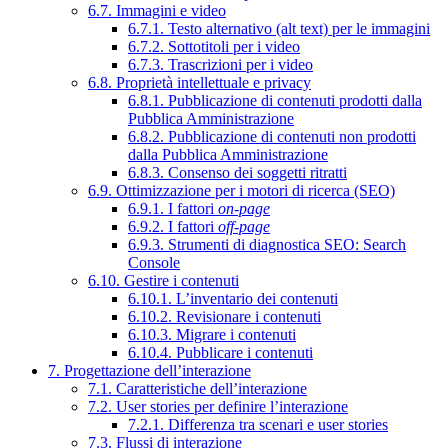
6.7. Immagini e video
6.7.1. Testo alternativo (alt text) per le immagini
6.7.2. Sottotitoli per i video
6.7.3. Trascrizioni per i video
6.8. Proprietà intellettuale e privacy
6.8.1. Pubblicazione di contenuti prodotti dalla
Pubblica Amministrazione
6.8.2. Pubblicazione di contenuti non prodotti
dalla Pubblica Amministrazione
6.8.3. Consenso dei soggetti ritratti
6.9. Ottimizzazione per i motori di ricerca (SEO)
6.9.1. I fattori
on-page
6.9.2. I fattori
off-page
6.9.3. Strumenti di diagnostica SEO: Search
Console
6.10. Gestire i contenuti
6.10.1. L’inventario dei contenuti
6.10.2. Revisionare i contenuti
6.10.3. Migrare i contenuti
6.10.4. Pubblicare i contenuti
7. Progettazione dell’interazione
7.1. Caratteristiche dell’interazione
7.2. User stories per definire l’interazione
7.2.1. Differenza tra scenari e user stories
7.3. Flussi di interazione