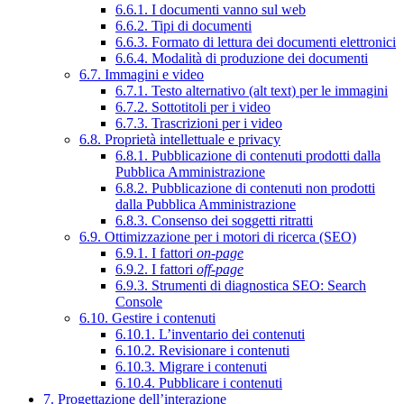
6.6.1. I documenti vanno sul web
6.6.2. Tipi di documenti
6.6.3. Formato di lettura dei documenti elettronici
6.6.4. Modalità di produzione dei documenti
6.7. Immagini e video
6.7.1. Testo alternativo (alt text) per le immagini
6.7.2. Sottotitoli per i video
6.7.3. Trascrizioni per i video
6.8. Proprietà intellettuale e privacy
6.8.1. Pubblicazione di contenuti prodotti dalla
Pubblica Amministrazione
6.8.2. Pubblicazione di contenuti non prodotti
dalla Pubblica Amministrazione
6.8.3. Consenso dei soggetti ritratti
6.9. Ottimizzazione per i motori di ricerca (SEO)
6.9.1. I fattori
on-page
6.9.2. I fattori
off-page
6.9.3. Strumenti di diagnostica SEO: Search
Console
6.10. Gestire i contenuti
6.10.1. L’inventario dei contenuti
6.10.2. Revisionare i contenuti
6.10.3. Migrare i contenuti
6.10.4. Pubblicare i contenuti
7. Progettazione dell’interazione