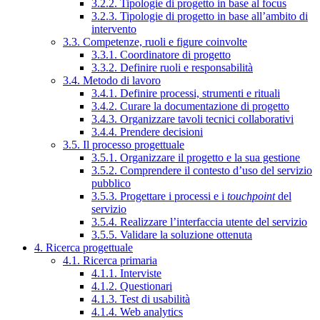
3.2.2. Tipologie di progetto in base al focus
3.2.3. Tipologie di progetto in base all’ambito di
intervento
3.3. Competenze, ruoli e figure coinvolte
3.3.1. Coordinatore di progetto
3.3.2. Definire ruoli e responsabilità
3.4. Metodo di lavoro
3.4.1. Definire processi, strumenti e rituali
3.4.2. Curare la documentazione di progetto
3.4.3. Organizzare tavoli tecnici collaborativi
3.4.4. Prendere decisioni
3.5. Il processo progettuale
3.5.1. Organizzare il progetto e la sua gestione
3.5.2. Comprendere il contesto d’uso del servizio
pubblico
3.5.3. Progettare i processi e i
touchpoint
del
servizio
3.5.4. Realizzare l’interfaccia utente del servizio
3.5.5. Validare la soluzione ottenuta
4. Ricerca progettuale
4.1. Ricerca primaria
4.1.1. Interviste
4.1.2. Questionari
4.1.3. Test di usabilità
4.1.4. Web analytics