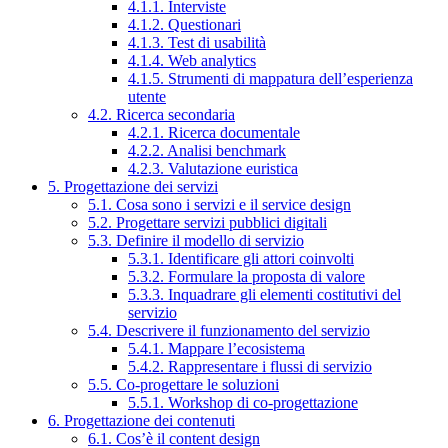
4.1.1. Interviste
4.1.2. Questionari
4.1.3. Test di usabilità
4.1.4. Web analytics
4.1.5. Strumenti di mappatura dell’esperienza
utente
4.2. Ricerca secondaria
4.2.1. Ricerca documentale
4.2.2. Analisi benchmark
4.2.3. Valutazione euristica
5. Progettazione dei servizi
5.1. Cosa sono i servizi e il service design
5.2. Progettare servizi pubblici digitali
5.3. Definire il modello di servizio
5.3.1. Identificare gli attori coinvolti
5.3.2. Formulare la proposta di valore
5.3.3. Inquadrare gli elementi costitutivi del
servizio
5.4. Descrivere il funzionamento del servizio
5.4.1. Mappare l’ecosistema
5.4.2. Rappresentare i flussi di servizio
5.5. Co-progettare le soluzioni
5.5.1. Workshop di co-progettazione
6. Progettazione dei contenuti
6.1. Cos’è il content design