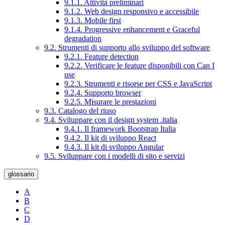
9.1.1. Attività preliminari
9.1.2. Web design responsivo e accessibile
9.1.3. Mobile first
9.1.4. Progressive enhancement e Graceful
degradation
9.2. Strumenti di supporto allo sviluppo del software
9.2.1. Feature detection
9.2.2. Verificare le feature disponibili con Can I
use
9.2.3. Strumenti e risorse per CSS e JavaScript
9.2.4. Supporto browser
9.2.5. Misurare le prestazioni
9.3. Catalogo del riuso
9.4. Sviluppare con il design system .italia
9.4.1. Il framework Bootstrap Italia
9.4.2. Il kit di sviluppo React
9.4.3. Il kit di sviluppo Angular
9.5. Sviluppare con i modelli di sito e servizi
glossario
A
B
C
D