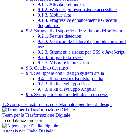
9.1.1. Attività preliminari
9.1.2. Web design responsivo e accessibile
9.1.3. Mobile first
9.1.4. Progressive enhancement e Graceful
degradation
9.2. Strumenti di supporto allo sviluppo del software
9.2.1. Feature detection
9.2.2. Verificare le feature disponibili con Can I
use
9.2.3. Strumenti e risorse per CSS e JavaScript
9.2.4. Supporto browser
9.2.5. Misurare le prestazioni
9.3. Catalogo del riuso
9.4. Sviluppare con il design system .italia
9.4.1. Il framework Bootstrap Italia
9.4.2. Il kit di sviluppo React
9.4.3. Il kit di sviluppo Angular
9.5. Sviluppare con i modelli di sito e servizi
1. Scopo, destinatari e uso del Manuale operativo di design
Team per la Trasformazione Digitale
in collaborazione con
Agenzia per l'Italia Digitale