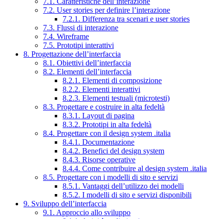
7.1. Caratteristiche dell’interazione
7.2. User stories per definire l’interazione
7.2.1. Differenza tra scenari e user stories
7.3. Flussi di interazione
7.4. Wireframe
7.5. Prototipi interattivi
8. Progettazione dell’interfaccia
8.1. Obiettivi dell’interfaccia
8.2. Elementi dell’interfaccia
8.2.1. Elementi di composizione
8.2.2. Elementi interattivi
8.2.3. Elementi testuali (microtesti)
8.3. Progettare e costruire in alta fedeltà
8.3.1. Layout di pagina
8.3.2. Prototipi in alta fedeltà
8.4. Progettare con il design system .italia
8.4.1. Documentazione
8.4.2. Benefici del design system
8.4.3. Risorse operative
8.4.4. Come contribuire al design system .italia
8.5. Progettare con i modelli di sito e servizi
8.5.1. Vantaggi dell’utilizzo dei modelli
8.5.2. I modelli di sito e servizi disponibili
9. Sviluppo dell’interfaccia
9.1. Approccio allo sviluppo