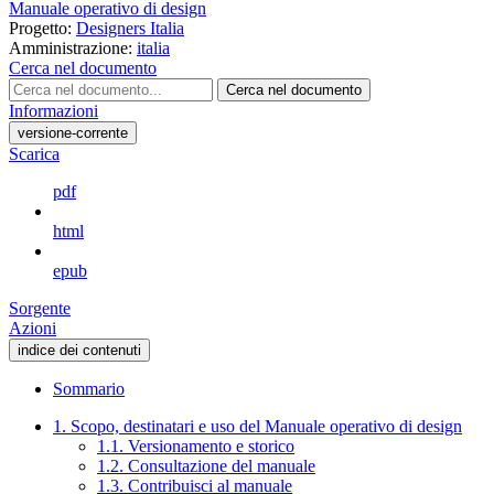
Manuale operativo di design
Progetto:
Designers Italia
Amministrazione:
italia
Cerca nel documento
Cerca nel documento
Informazioni
versione-corrente
Scarica
pdf
html
epub
Sorgente
Azioni
indice dei contenuti
Sommario
1. Scopo, destinatari e uso del Manuale operativo di design
1.1. Versionamento e storico
1.2. Consultazione del manuale
1.3. Contribuisci al manuale