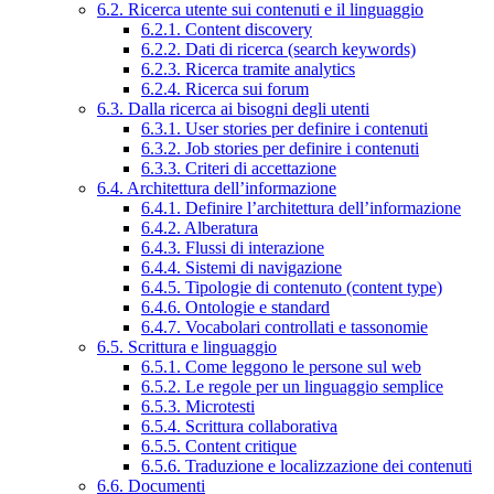
6.2. Ricerca utente sui contenuti e il linguaggio
6.2.1. Content discovery
6.2.2. Dati di ricerca (search keywords)
6.2.3. Ricerca tramite analytics
6.2.4. Ricerca sui forum
6.3. Dalla ricerca ai bisogni degli utenti
6.3.1. User stories per definire i contenuti
6.3.2. Job stories per definire i contenuti
6.3.3. Criteri di accettazione
6.4. Architettura dell’informazione
6.4.1. Definire l’architettura dell’informazione
6.4.2. Alberatura
6.4.3. Flussi di interazione
6.4.4. Sistemi di navigazione
6.4.5. Tipologie di contenuto (content type)
6.4.6. Ontologie e standard
6.4.7. Vocabolari controllati e tassonomie
6.5. Scrittura e linguaggio
6.5.1. Come leggono le persone sul web
6.5.2. Le regole per un linguaggio semplice
6.5.3. Microtesti
6.5.4. Scrittura collaborativa
6.5.5. Content critique
6.5.6. Traduzione e localizzazione dei contenuti
6.6. Documenti