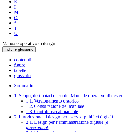
E
I
M
O
S
T
U
Manuale operativo di design
indici e glossario
contenuti
figure
tabelle
glossario
Sommario
1. Scopo, destinatari e uso del Manuale operativo di design
1.1. Versionamento e storico
1.2. Consultazione del manuale
1.3. Contribuisci al manuale
2. Introduzione al design per i servizi pubblici digitali
2.1. Design per l’amministrazione digitale (
e-
government
)