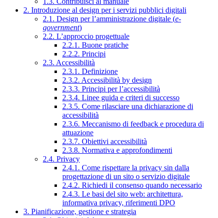
1.3. Contribuisci al manuale
2. Introduzione al design per i servizi pubblici digitali
2.1. Design per l’amministrazione digitale (
e-
government
)
2.2. L’approccio progettuale
2.2.1. Buone pratiche
2.2.2. Principi
2.3. Accessibilità
2.3.1. Definizione
2.3.2. Accessibilità by design
2.3.3. Principi per l’accessibilità
2.3.4. Linee guida e criteri di successo
2.3.5. Come rilasciare una dichiarazione di
accessibilità
2.3.6. Meccanismo di feedback e procedura di
attuazione
2.3.7. Obiettivi accessibilità
2.3.8. Normativa e approfondimenti
2.4. Privacy
2.4.1. Come rispettare la privacy sin dalla
progettazione di un sito o servizio digitale
2.4.2. Richiedi il consenso quando necessario
2.4.3. Le basi del sito web: architettura,
informativa privacy, riferimenti DPO
3. Pianificazione, gestione e strategia