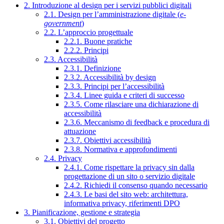
2. Introduzione al design per i servizi pubblici digitali
2.1. Design per l’amministrazione digitale (
e-
government
)
2.2. L’approccio progettuale
2.2.1. Buone pratiche
2.2.2. Principi
2.3. Accessibilità
2.3.1. Definizione
2.3.2. Accessibilità by design
2.3.3. Principi per l’accessibilità
2.3.4. Linee guida e criteri di successo
2.3.5. Come rilasciare una dichiarazione di
accessibilità
2.3.6. Meccanismo di feedback e procedura di
attuazione
2.3.7. Obiettivi accessibilità
2.3.8. Normativa e approfondimenti
2.4. Privacy
2.4.1. Come rispettare la privacy sin dalla
progettazione di un sito o servizio digitale
2.4.2. Richiedi il consenso quando necessario
2.4.3. Le basi del sito web: architettura,
informativa privacy, riferimenti DPO
3. Pianificazione, gestione e strategia
3.1. Obiettivi del progetto