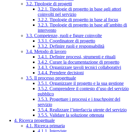
3.2. Tipologie di progetti
3.2.1. Tipologie di progetto in base agli attori
coinvolti nel servizio
3.2.2. Tipologie di progetto in base al focus
3.2.3. Tipologie di progetto in base all’ambito di
intervento
3.3. Competenze, ruoli e figure coinvolte
3.3.1. Coordinatore di progetto
3.3.2. Definire ruoli e responsabilità
3.4. Metodo di lavoro
3.4.1. Definire processi, strumenti e rituali
3.4.2. Curare la documentazione di progetto
3.4.3. Organizzare tavoli tecnici collaborativi
3.4.4. Prendere decisioni
3.5. Il processo progettuale
3.5.1. Organizzare il progetto e la sua gestione
3.5.2. Comprendere il contesto d’uso del servizio
pubblico
3.5.3. Progettare i processi e i
touchpoint
del
servizio
3.5.4. Realizzare l’interfaccia utente del servizio
3.5.5. Validare la soluzione ottenuta
4. Ricerca progettuale
4.1. Ricerca primaria
4.1.1. Interviste