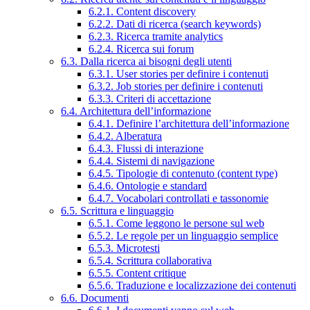
6.2.1. Content discovery
6.2.2. Dati di ricerca (search keywords)
6.2.3. Ricerca tramite analytics
6.2.4. Ricerca sui forum
6.3. Dalla ricerca ai bisogni degli utenti
6.3.1. User stories per definire i contenuti
6.3.2. Job stories per definire i contenuti
6.3.3. Criteri di accettazione
6.4. Architettura dell’informazione
6.4.1. Definire l’architettura dell’informazione
6.4.2. Alberatura
6.4.3. Flussi di interazione
6.4.4. Sistemi di navigazione
6.4.5. Tipologie di contenuto (content type)
6.4.6. Ontologie e standard
6.4.7. Vocabolari controllati e tassonomie
6.5. Scrittura e linguaggio
6.5.1. Come leggono le persone sul web
6.5.2. Le regole per un linguaggio semplice
6.5.3. Microtesti
6.5.4. Scrittura collaborativa
6.5.5. Content critique
6.5.6. Traduzione e localizzazione dei contenuti
6.6. Documenti