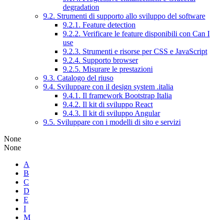
degradation
9.2. Strumenti di supporto allo sviluppo del software
9.2.1. Feature detection
9.2.2. Verificare le feature disponibili con Can I
use
9.2.3. Strumenti e risorse per CSS e JavaScript
9.2.4. Supporto browser
9.2.5. Misurare le prestazioni
9.3. Catalogo del riuso
9.4. Sviluppare con il design system .italia
9.4.1. Il framework Bootstrap Italia
9.4.2. Il kit di sviluppo React
9.4.3. Il kit di sviluppo Angular
9.5. Sviluppare con i modelli di sito e servizi
None
None
A
B
C
D
E
I
M