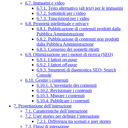
6.7. Immagini e video
6.7.1. Testo alternativo (alt text) per le immagini
6.7.2. Sottotitoli per i video
6.7.3. Trascrizioni per i video
6.8. Proprietà intellettuale e privacy
6.8.1. Pubblicazione di contenuti prodotti dalla
Pubblica Amministrazione
6.8.2. Pubblicazione di contenuti non prodotti
dalla Pubblica Amministrazione
6.8.3. Consenso dei soggetti ritratti
6.9. Ottimizzazione per i motori di ricerca (SEO)
6.9.1. I fattori
on-page
6.9.2. I fattori
off-page
6.9.3. Strumenti di diagnostica SEO: Search
Console
6.10. Gestire i contenuti
6.10.1. L’inventario dei contenuti
6.10.2. Revisionare i contenuti
6.10.3. Migrare i contenuti
6.10.4. Pubblicare i contenuti
7. Progettazione dell’interazione
7.1. Caratteristiche dell’interazione
7.2. User stories per definire l’interazione
7.2.1. Differenza tra scenari e user stories
7.3. Flussi di interazione