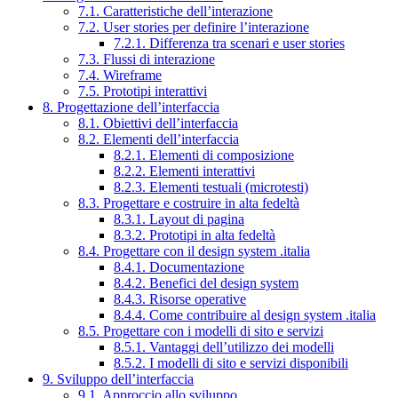
7.1. Caratteristiche dell’interazione
7.2. User stories per definire l’interazione
7.2.1. Differenza tra scenari e user stories
7.3. Flussi di interazione
7.4. Wireframe
7.5. Prototipi interattivi
8. Progettazione dell’interfaccia
8.1. Obiettivi dell’interfaccia
8.2. Elementi dell’interfaccia
8.2.1. Elementi di composizione
8.2.2. Elementi interattivi
8.2.3. Elementi testuali (microtesti)
8.3. Progettare e costruire in alta fedeltà
8.3.1. Layout di pagina
8.3.2. Prototipi in alta fedeltà
8.4. Progettare con il design system .italia
8.4.1. Documentazione
8.4.2. Benefici del design system
8.4.3. Risorse operative
8.4.4. Come contribuire al design system .italia
8.5. Progettare con i modelli di sito e servizi
8.5.1. Vantaggi dell’utilizzo dei modelli
8.5.2. I modelli di sito e servizi disponibili
9. Sviluppo dell’interfaccia
9.1. Approccio allo sviluppo