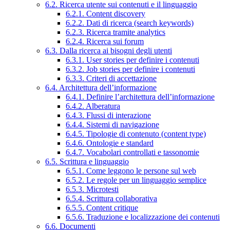
6.2. Ricerca utente sui contenuti e il linguaggio
6.2.1. Content discovery
6.2.2. Dati di ricerca (search keywords)
6.2.3. Ricerca tramite analytics
6.2.4. Ricerca sui forum
6.3. Dalla ricerca ai bisogni degli utenti
6.3.1. User stories per definire i contenuti
6.3.2. Job stories per definire i contenuti
6.3.3. Criteri di accettazione
6.4. Architettura dell’informazione
6.4.1. Definire l’architettura dell’informazione
6.4.2. Alberatura
6.4.3. Flussi di interazione
6.4.4. Sistemi di navigazione
6.4.5. Tipologie di contenuto (content type)
6.4.6. Ontologie e standard
6.4.7. Vocabolari controllati e tassonomie
6.5. Scrittura e linguaggio
6.5.1. Come leggono le persone sul web
6.5.2. Le regole per un linguaggio semplice
6.5.3. Microtesti
6.5.4. Scrittura collaborativa
6.5.5. Content critique
6.5.6. Traduzione e localizzazione dei contenuti
6.6. Documenti