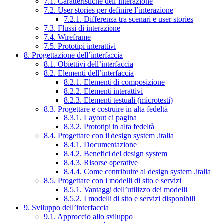
7.1. Caratteristiche dell’interazione
7.2. User stories per definire l’interazione
7.2.1. Differenza tra scenari e user stories
7.3. Flussi di interazione
7.4. Wireframe
7.5. Prototipi interattivi
8. Progettazione dell’interfaccia
8.1. Obiettivi dell’interfaccia
8.2. Elementi dell’interfaccia
8.2.1. Elementi di composizione
8.2.2. Elementi interattivi
8.2.3. Elementi testuali (microtesti)
8.3. Progettare e costruire in alta fedeltà
8.3.1. Layout di pagina
8.3.2. Prototipi in alta fedeltà
8.4. Progettare con il design system .italia
8.4.1. Documentazione
8.4.2. Benefici del design system
8.4.3. Risorse operative
8.4.4. Come contribuire al design system .italia
8.5. Progettare con i modelli di sito e servizi
8.5.1. Vantaggi dell’utilizzo dei modelli
8.5.2. I modelli di sito e servizi disponibili
9. Sviluppo dell’interfaccia
9.1. Approccio allo sviluppo