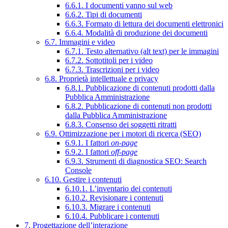
6.6.1. I documenti vanno sul web
6.6.2. Tipi di documenti
6.6.3. Formato di lettura dei documenti elettronici
6.6.4. Modalità di produzione dei documenti
6.7. Immagini e video
6.7.1. Testo alternativo (alt text) per le immagini
6.7.2. Sottotitoli per i video
6.7.3. Trascrizioni per i video
6.8. Proprietà intellettuale e privacy
6.8.1. Pubblicazione di contenuti prodotti dalla
Pubblica Amministrazione
6.8.2. Pubblicazione di contenuti non prodotti
dalla Pubblica Amministrazione
6.8.3. Consenso dei soggetti ritratti
6.9. Ottimizzazione per i motori di ricerca (SEO)
6.9.1. I fattori
on-page
6.9.2. I fattori
off-page
6.9.3. Strumenti di diagnostica SEO: Search
Console
6.10. Gestire i contenuti
6.10.1. L’inventario dei contenuti
6.10.2. Revisionare i contenuti
6.10.3. Migrare i contenuti
6.10.4. Pubblicare i contenuti
7. Progettazione dell’interazione