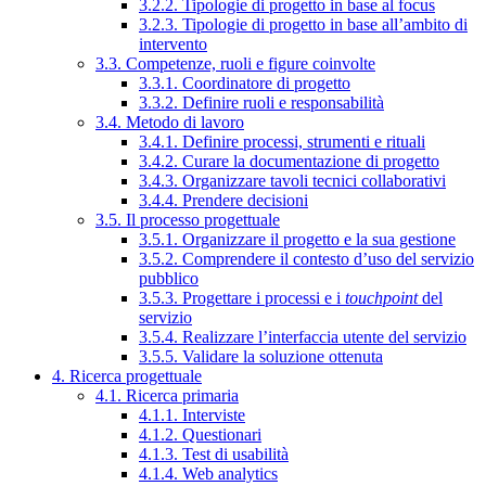
3.2.2. Tipologie di progetto in base al focus
3.2.3. Tipologie di progetto in base all’ambito di
intervento
3.3. Competenze, ruoli e figure coinvolte
3.3.1. Coordinatore di progetto
3.3.2. Definire ruoli e responsabilità
3.4. Metodo di lavoro
3.4.1. Definire processi, strumenti e rituali
3.4.2. Curare la documentazione di progetto
3.4.3. Organizzare tavoli tecnici collaborativi
3.4.4. Prendere decisioni
3.5. Il processo progettuale
3.5.1. Organizzare il progetto e la sua gestione
3.5.2. Comprendere il contesto d’uso del servizio
pubblico
3.5.3. Progettare i processi e i
touchpoint
del
servizio
3.5.4. Realizzare l’interfaccia utente del servizio
3.5.5. Validare la soluzione ottenuta
4. Ricerca progettuale
4.1. Ricerca primaria
4.1.1. Interviste
4.1.2. Questionari
4.1.3. Test di usabilità
4.1.4. Web analytics