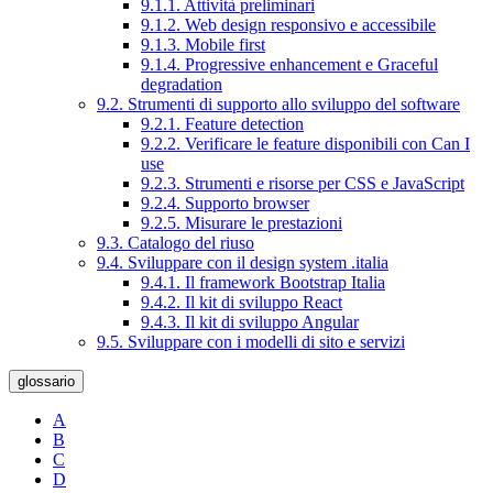
9.1.1. Attività preliminari
9.1.2. Web design responsivo e accessibile
9.1.3. Mobile first
9.1.4. Progressive enhancement e Graceful
degradation
9.2. Strumenti di supporto allo sviluppo del software
9.2.1. Feature detection
9.2.2. Verificare le feature disponibili con Can I
use
9.2.3. Strumenti e risorse per CSS e JavaScript
9.2.4. Supporto browser
9.2.5. Misurare le prestazioni
9.3. Catalogo del riuso
9.4. Sviluppare con il design system .italia
9.4.1. Il framework Bootstrap Italia
9.4.2. Il kit di sviluppo React
9.4.3. Il kit di sviluppo Angular
9.5. Sviluppare con i modelli di sito e servizi
glossario
A
B
C
D