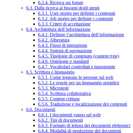
6.2.4. Ricerca sui forum
6.3. Dalla ricerca ai bisogni degli utenti
6.3.1. User stories per definire i contenuti
6.3.2. Job stories per definire i contenuti
6.3.3. Criteri di accettazione
6.4. Architettura dell’informazione
6.4.1. Definire l’architettura dell’informazione
6.4.2. Alberatura
6.4.3. Flussi di interazione
6.4.4. Sistemi di navigazione
6.4.5. Tipologie di contenuto (content type)
6.4.6. Ontologie e standard
6.4.7. Vocabolari controllati e tassonomie
6.5. Scrittura e linguaggio
6.5.1. Come leggono le persone sul web
6.5.2. Le regole per un linguaggio semplice
6.5.3. Microtesti
6.5.4. Scrittura collaborativa
6.5.5. Content critique
6.5.6. Traduzione e localizzazione dei contenuti
6.6. Documenti
6.6.1. I documenti vanno sul web
6.6.2. Tipi di documenti
6.6.3. Formato di lettura dei documenti elettronici
6.6.4. Modalità di produzione dei documenti