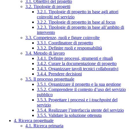
3.1. Obiettivi del progetto
3.2. Tipologie di progetti
3.2.1. Tipologie di progetto in base agli attori
coinvolti nel servizio
3.2.2. Tipologie di progetto in base al focus
3.2.3. Tipologie di progetto in base all’ambito di
intervento
3.3. Competenze, ruoli e figure coinvolte
3.3.1. Coordinatore di progetto
3.3.2. Definire ruoli e responsabilità
3.4. Metodo di lavoro
3.4.1. Definire processi, strumenti e rituali
3.4.2. Curare la documentazione di progetto
3.4.3. Organizzare tavoli tecnici collaborativi
3.4.4. Prendere decisioni
3.5. Il processo progettuale
3.5.1. Organizzare il progetto e la sua gestione
3.5.2. Comprendere il contesto d’uso del servizio
pubblico
3.5.3. Progettare i processi e i
touchpoint
del
servizio
3.5.4. Realizzare l’interfaccia utente del servizio
3.5.5. Validare la soluzione ottenuta
4. Ricerca progettuale
4.1. Ricerca primaria