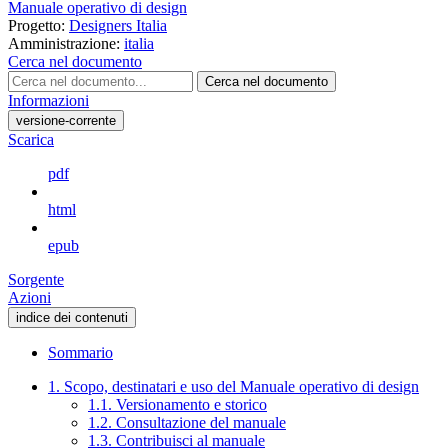
Manuale operativo di design
Progetto:
Designers Italia
Amministrazione:
italia
Cerca nel documento
Cerca nel documento
Informazioni
versione-corrente
Scarica
pdf
html
epub
Sorgente
Azioni
indice dei contenuti
Sommario
1. Scopo, destinatari e uso del Manuale operativo di design
1.1. Versionamento e storico
1.2. Consultazione del manuale
1.3. Contribuisci al manuale