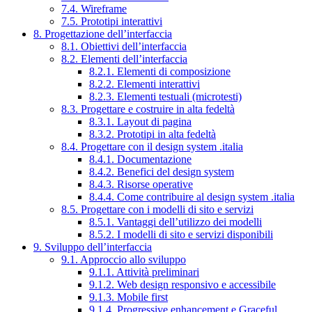
7.4. Wireframe
7.5. Prototipi interattivi
8. Progettazione dell’interfaccia
8.1. Obiettivi dell’interfaccia
8.2. Elementi dell’interfaccia
8.2.1. Elementi di composizione
8.2.2. Elementi interattivi
8.2.3. Elementi testuali (microtesti)
8.3. Progettare e costruire in alta fedeltà
8.3.1. Layout di pagina
8.3.2. Prototipi in alta fedeltà
8.4. Progettare con il design system .italia
8.4.1. Documentazione
8.4.2. Benefici del design system
8.4.3. Risorse operative
8.4.4. Come contribuire al design system .italia
8.5. Progettare con i modelli di sito e servizi
8.5.1. Vantaggi dell’utilizzo dei modelli
8.5.2. I modelli di sito e servizi disponibili
9. Sviluppo dell’interfaccia
9.1. Approccio allo sviluppo
9.1.1. Attività preliminari
9.1.2. Web design responsivo e accessibile
9.1.3. Mobile first
9.1.4. Progressive enhancement e Graceful