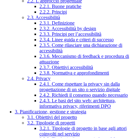
2.2. L’approccio progettuale
2.2.1. Buone pratiche
2.2.2. Principi
2.3. Accessibilità
2.3.1. Definizione
2.3.2. Accessibilità by design
2.3.3. Principi per l’accessibilità
2.3.4. Linee guida e criteri di successo
2.3.5. Come rilasciare una dichiarazione di
accessibilità
2.3.6. Meccanismo di feedback e procedura di
attuazione
2.3.7. Obiettivi accessibilità
2.3.8. Normativa e approfondimenti
2.4. Privacy
2.4.1. Come rispettare la privacy sin dalla
progettazione di un sito o servizio digitale
2.4.2. Richiedi il consenso quando necessario
2.4.3. Le basi del sito web: architettura,
informativa privacy, riferimenti DPO
3. Pianificazione, gestione e strategia
3.1. Obiettivi del progetto
3.2. Tipologie di progetti
3.2.1. Tipologie di progetto in base agli attori
coinvolti nel servizio