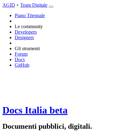
AGID
+
Team Digitale
Piano Triennale
Le community
Developers
Designers
Gli strumenti
Forum
Docs
GitHub
Docs Italia
beta
Documenti pubblici, digitali.