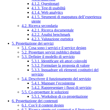
4.1.2. Questionari
4.1.3. Test di usabilità
4.1.4. Web analytics
4.1.5. Strumenti di mappatura dell’esperienza
utente
4.2. Ricerca secondaria
4.2.1. Ricerca documentale
4.2.2. Analisi benchmark
4.2.3. Valutazione euristica
5. Progettazione dei servizi
5.1. Cosa sono i servizi e il service design
5.2. Progettare servizi pubblici digitali
5.3. Definire il modello di servizio
5.3.1. Identificare gli attori coinvolti
5.3.2. Formulare la proposta di valore
5.3.3. Inquadrare gli elementi costitutivi del
servizio
5.4. Descrivere il funzionamento del servizio
5.4.1. Mappare l’ecosistema
5.4.2. Rappresentare i flussi di servizio
5.5. Co-progettare le soluzioni
5.5.1. Workshop di co-progettazione
6. Progettazione dei contenuti
6.1. Cos’è il content design
6.2. Ricerca utente sui contenuti e il linguaggio