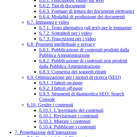
6.6.1. I documenti vanno sul web
6.6.2. Tipi di documenti
6.6.3. Formato di lettura dei documenti elettronici
6.6.4. Modalità di produzione dei documenti
6.7. Immagini e video
6.7.1. Testo alternativo (alt text) per le immagini
6.7.2. Sottotitoli per i video
6.7.3. Trascrizioni per i video
6.8. Proprietà intellettuale e privacy
6.8.1. Pubblicazione di contenuti prodotti dalla
Pubblica Amministrazione
6.8.2. Pubblicazione di contenuti non prodotti
dalla Pubblica Amministrazione
6.8.3. Consenso dei soggetti ritratti
6.9. Ottimizzazione per i motori di ricerca (SEO)
6.9.1. I fattori
on-page
6.9.2. I fattori
off-page
6.9.3. Strumenti di diagnostica SEO: Search
Console
6.10. Gestire i contenuti
6.10.1. L’inventario dei contenuti
6.10.2. Revisionare i contenuti
6.10.3. Migrare i contenuti
6.10.4. Pubblicare i contenuti
7. Progettazione dell’interazione