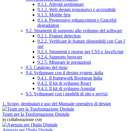
9.1.1. Attività preliminari
9.1.2. Web design responsivo e accessibile
9.1.3. Mobile first
9.1.4. Progressive enhancement e Graceful
degradation
9.2. Strumenti di supporto allo sviluppo del software
9.2.1. Feature detection
9.2.2. Verificare le feature disponibili con Can I
use
9.2.3. Strumenti e risorse per CSS e JavaScript
9.2.4. Supporto browser
9.2.5. Misurare le prestazioni
9.3. Catalogo del riuso
9.4. Sviluppare con il design system .italia
9.4.1. Il framework Bootstrap Italia
9.4.2. Il kit di sviluppo React
9.4.3. Il kit di sviluppo Angular
9.5. Sviluppare con i modelli di sito e servizi
1. Scopo, destinatari e uso del Manuale operativo di design
Team per la Trasformazione Digitale
in collaborazione con
Agenzia per l'Italia Digitale