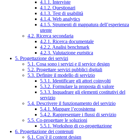
4.1.1. Interviste
4.1.2. Questionari
4.1.3. Test di usabilità
4.1.4. Web analytics
4.1.5. Strumenti di mappatura dell’esperienza
utente
4.2. Ricerca secondaria
4.2.1. Ricerca documentale
4.2.2. Analisi benchmark
4.2.3. Valutazione euristica
5. Progettazione dei servizi
5.1. Cosa sono i servizi e il service design
5.2. Progettare servizi pubblici digitali
5.3. Definire il modello di servizio
5.3.1. Identificare gli attori coinvolti
5.3.2. Formulare la proposta di valore
5.3.3. Inquadrare gli elementi costitutivi del
servizio
5.4. Descrivere il funzionamento del servizio
5.4.1. Mappare l’ecosistema
5.4.2. Rappresentare i flussi di servizio
5.5. Co-progettare le soluzioni
5.5.1. Workshop di co-progettazione
6. Progettazione dei contenuti
6.1. Cos’è il content design