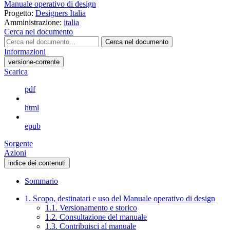
Manuale operativo di design
Progetto:
Designers Italia
Amministrazione:
italia
Cerca nel documento
Cerca nel documento
Informazioni
versione-corrente
Scarica
pdf
html
epub
Sorgente
Azioni
indice dei contenuti
Sommario
1. Scopo, destinatari e uso del Manuale operativo di design
1.1. Versionamento e storico
1.2. Consultazione del manuale
1.3. Contribuisci al manuale