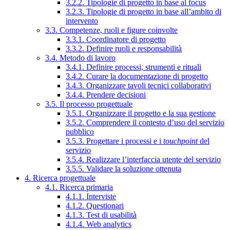
3.2.2. Tipologie di progetto in base al focus
3.2.3. Tipologie di progetto in base all’ambito di
intervento
3.3. Competenze, ruoli e figure coinvolte
3.3.1. Coordinatore di progetto
3.3.2. Definire ruoli e responsabilità
3.4. Metodo di lavoro
3.4.1. Definire processi, strumenti e rituali
3.4.2. Curare la documentazione di progetto
3.4.3. Organizzare tavoli tecnici collaborativi
3.4.4. Prendere decisioni
3.5. Il processo progettuale
3.5.1. Organizzare il progetto e la sua gestione
3.5.2. Comprendere il contesto d’uso del servizio
pubblico
3.5.3. Progettare i processi e i
touchpoint
del
servizio
3.5.4. Realizzare l’interfaccia utente del servizio
3.5.5. Validare la soluzione ottenuta
4. Ricerca progettuale
4.1. Ricerca primaria
4.1.1. Interviste
4.1.2. Questionari
4.1.3. Test di usabilità
4.1.4. Web analytics