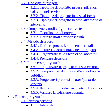
3.2. Tipologie di progetti
3.2.1. Tipologie di progetto in base agli attori
coinvolti nel servizio
3.2.2. Tipologie di progetto in base al focus
3.2.3. Tipologie di progetto in base all’ambito di
intervento
3.3. Competenze, ruoli e figure coinvolte
3.3.1. Coordinatore di progetto
3.3.2. Definire ruoli e responsabilità
3.4. Metodo di lavoro
3.4.1. Definire processi, strumenti e rituali
3.4.2. Curare la documentazione di progetto
3.4.3. Organizzare tavoli tecnici collaborativi
3.4.4. Prendere decisioni
3.5. Il processo progettuale
3.5.1. Organizzare il progetto e la sua gestione
3.5.2. Comprendere il contesto d’uso del servizio
pubblico
3.5.3. Progettare i processi e i
touchpoint
del
servizio
3.5.4. Realizzare l’interfaccia utente del servizio
3.5.5. Validare la soluzione ottenuta
4. Ricerca progettuale
4.1. Ricerca primaria
4.1.1. Interviste