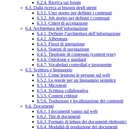
6.2.4. Ricerca sui forum
6.3. Dalla ricerca ai bisogni degli utenti
6.3.1. User stories per definire i contenuti
6.3.2. Job stories per definire i contenuti
6.3.3. Criteri di accettazione
6.4. Architettura dell’informazione
6.4.1. Definire l’architettura dell’informazione
6.4.2. Alberatura
6.4.3. Flussi di interazione
6.4.4. Sistemi di navigazione
6.4.5. Tipologie di contenuto (content type)
6.4.6. Ontologie e standard
6.4.7. Vocabolari controllati e tassonomie
6.5. Scrittura e linguaggio
6.5.1. Come leggono le persone sul web
6.5.2. Le regole per un linguaggio semplice
6.5.3. Microtesti
6.5.4. Scrittura collaborativa
6.5.5. Content critique
6.5.6. Traduzione e localizzazione dei contenuti
6.6. Documenti
6.6.1. I documenti vanno sul web
6.6.2. Tipi di documenti
6.6.3. Formato di lettura dei documenti elettronici
6.6.4. Modalità di produzione dei documenti