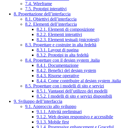
7.4. Wireframe
7.5. Prototipi interattivi
8. Progettazione dell’interfaccia
8.1. Obiettivi dell’interfaccia
8.2. Elementi dell’interfaccia
8.2.1. Elementi di composizione
8.2.2. Elementi interattivi
8.2.3. Elementi testuali (microtesti)
8.3. Progettare e costruire in alta fedeltà
8.3.1. Layout di pagina
8.3.2. Prototipi in alta fedeltà
8.4. Progettare con il design system .italia
8.4.1. Documentazione
8.4.2. Benefici del design system
8.4.3. Risorse operative
8.4.4. Come contribuire al design system .italia
8.5. Progettare con i modelli di sito e servizi
8.5.1. Vantaggi dell’utilizzo dei modelli
8.5.2. I modelli di sito e servizi disponibili
9. Sviluppo dell’interfaccia
9.1. Approccio allo sviluppo
9.1.1. Attività preliminari
9.1.2. Web design responsivo e accessibile
9.1.3. Mobile first
9.1.4. Progressive enhancement e Graceful