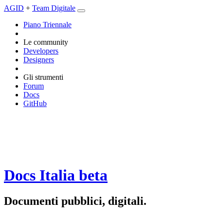
AGID
+
Team Digitale
Piano Triennale
Le community
Developers
Designers
Gli strumenti
Forum
Docs
GitHub
Docs Italia
beta
Documenti pubblici, digitali.