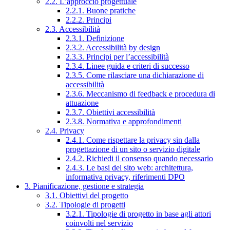
2.2. L’approccio progettuale
2.2.1. Buone pratiche
2.2.2. Principi
2.3. Accessibilità
2.3.1. Definizione
2.3.2. Accessibilità by design
2.3.3. Principi per l’accessibilità
2.3.4. Linee guida e criteri di successo
2.3.5. Come rilasciare una dichiarazione di
accessibilità
2.3.6. Meccanismo di feedback e procedura di
attuazione
2.3.7. Obiettivi accessibilità
2.3.8. Normativa e approfondimenti
2.4. Privacy
2.4.1. Come rispettare la privacy sin dalla
progettazione di un sito o servizio digitale
2.4.2. Richiedi il consenso quando necessario
2.4.3. Le basi del sito web: architettura,
informativa privacy, riferimenti DPO
3. Pianificazione, gestione e strategia
3.1. Obiettivi del progetto
3.2. Tipologie di progetti
3.2.1. Tipologie di progetto in base agli attori
coinvolti nel servizio