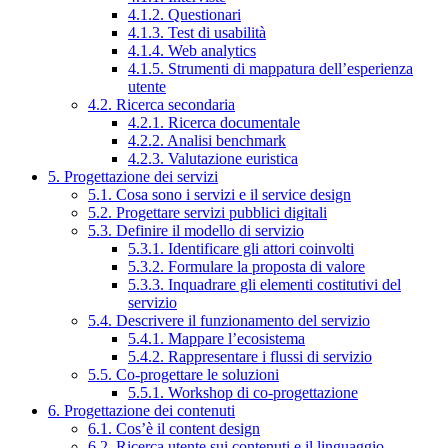
4.1.2. Questionari
4.1.3. Test di usabilità
4.1.4. Web analytics
4.1.5. Strumenti di mappatura dell’esperienza
utente
4.2. Ricerca secondaria
4.2.1. Ricerca documentale
4.2.2. Analisi benchmark
4.2.3. Valutazione euristica
5. Progettazione dei servizi
5.1. Cosa sono i servizi e il service design
5.2. Progettare servizi pubblici digitali
5.3. Definire il modello di servizio
5.3.1. Identificare gli attori coinvolti
5.3.2. Formulare la proposta di valore
5.3.3. Inquadrare gli elementi costitutivi del
servizio
5.4. Descrivere il funzionamento del servizio
5.4.1. Mappare l’ecosistema
5.4.2. Rappresentare i flussi di servizio
5.5. Co-progettare le soluzioni
5.5.1. Workshop di co-progettazione
6. Progettazione dei contenuti
6.1. Cos’è il content design
6.2. Ricerca utente sui contenuti e il linguaggio