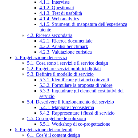
4.1.1. Interviste
4.1.2. Questionari
4.1.3. Test di usabilità
4.1.4. Web analytics
4.1.5. Strumenti di mappatura dell’esperienza
utente
4.2. Ricerca secondaria
4.2.1. Ricerca documentale
4.2.2. Analisi benchmark
4.2.3. Valutazione euristica
5. Progettazione dei servizi
5.1. Cosa sono i servizi e il service design
5.2. Progettare servizi pubblici digitali
5.3. Definire il modello di servizio
5.3.1. Identificare gli attori coinvolti
5.3.2. Formulare la proposta di valore
5.3.3. Inquadrare gli elementi costitutivi del
servizio
5.4. Descrivere il funzionamento del servizio
5.4.1. Mappare l’ecosistema
5.4.2. Rappresentare i flussi di servizio
5.5. Co-progettare le soluzioni
5.5.1. Workshop di co-progettazione
6. Progettazione dei contenuti
6.1. Cos’è il content design