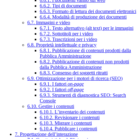
6.6.1. I documenti vanno sul web
6.6.2. Tipi di documenti
6.6.3. Formato di lettura dei documenti elettronici
6.6.4. Modalità di produzione dei documenti
6.7. Immagini e video
6.7.1. Testo alternativo (alt text) per le immagini
6.7.2. Sottotitoli per i video
6.7.3. Trascrizioni per i video
6.8. Proprietà intellettuale e privacy
6.8.1. Pubblicazione di contenuti prodotti dalla
Pubblica Amministrazione
6.8.2. Pubblicazione di contenuti non prodotti
dalla Pubblica Amministrazione
6.8.3. Consenso dei soggetti ritratti
6.9. Ottimizzazione per i motori di ricerca (SEO)
6.9.1. I fattori
on-page
6.9.2. I fattori
off-page
6.9.3. Strumenti di diagnostica SEO: Search
Console
6.10. Gestire i contenuti
6.10.1. L’inventario dei contenuti
6.10.2. Revisionare i contenuti
6.10.3. Migrare i contenuti
6.10.4. Pubblicare i contenuti
7. Progettazione dell’interazione