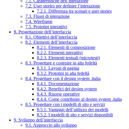
7.1. Caratteristiche dell’interazione
7.2. User stories per definire l’interazione
7.2.1. Differenza tra scenari e user stories
7.3. Flussi di interazione
7.4. Wireframe
7.5. Prototipi interattivi
8. Progettazione dell’interfaccia
8.1. Obiettivi dell’interfaccia
8.2. Elementi dell’interfaccia
8.2.1. Elementi di composizione
8.2.2. Elementi interattivi
8.2.3. Elementi testuali (microtesti)
8.3. Progettare e costruire in alta fedeltà
8.3.1. Layout di pagina
8.3.2. Prototipi in alta fedeltà
8.4. Progettare con il design system .italia
8.4.1. Documentazione
8.4.2. Benefici del design system
8.4.3. Risorse operative
8.4.4. Come contribuire al design system .italia
8.5. Progettare con i modelli di sito e servizi
8.5.1. Vantaggi dell’utilizzo dei modelli
8.5.2. I modelli di sito e servizi disponibili
9. Sviluppo dell’interfaccia
9.1. Approccio allo sviluppo