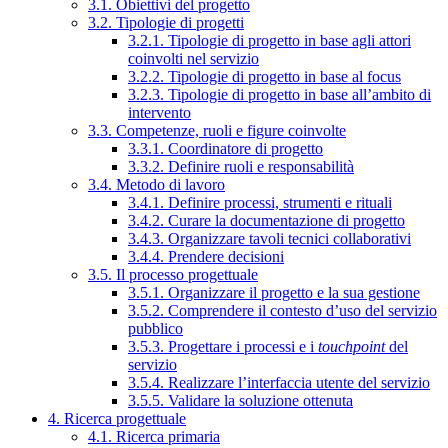
3.1. Obiettivi del progetto
3.2. Tipologie di progetti
3.2.1. Tipologie di progetto in base agli attori
coinvolti nel servizio
3.2.2. Tipologie di progetto in base al focus
3.2.3. Tipologie di progetto in base all’ambito di
intervento
3.3. Competenze, ruoli e figure coinvolte
3.3.1. Coordinatore di progetto
3.3.2. Definire ruoli e responsabilità
3.4. Metodo di lavoro
3.4.1. Definire processi, strumenti e rituali
3.4.2. Curare la documentazione di progetto
3.4.3. Organizzare tavoli tecnici collaborativi
3.4.4. Prendere decisioni
3.5. Il processo progettuale
3.5.1. Organizzare il progetto e la sua gestione
3.5.2. Comprendere il contesto d’uso del servizio
pubblico
3.5.3. Progettare i processi e i
touchpoint
del
servizio
3.5.4. Realizzare l’interfaccia utente del servizio
3.5.5. Validare la soluzione ottenuta
4. Ricerca progettuale
4.1. Ricerca primaria