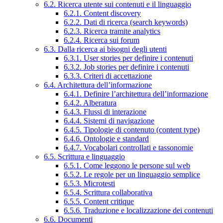
6.2. Ricerca utente sui contenuti e il linguaggio
6.2.1. Content discovery
6.2.2. Dati di ricerca (search keywords)
6.2.3. Ricerca tramite analytics
6.2.4. Ricerca sui forum
6.3. Dalla ricerca ai bisogni degli utenti
6.3.1. User stories per definire i contenuti
6.3.2. Job stories per definire i contenuti
6.3.3. Criteri di accettazione
6.4. Architettura dell’informazione
6.4.1. Definire l’architettura dell’informazione
6.4.2. Alberatura
6.4.3. Flussi di interazione
6.4.4. Sistemi di navigazione
6.4.5. Tipologie di contenuto (content type)
6.4.6. Ontologie e standard
6.4.7. Vocabolari controllati e tassonomie
6.5. Scrittura e linguaggio
6.5.1. Come leggono le persone sul web
6.5.2. Le regole per un linguaggio semplice
6.5.3. Microtesti
6.5.4. Scrittura collaborativa
6.5.5. Content critique
6.5.6. Traduzione e localizzazione dei contenuti
6.6. Documenti