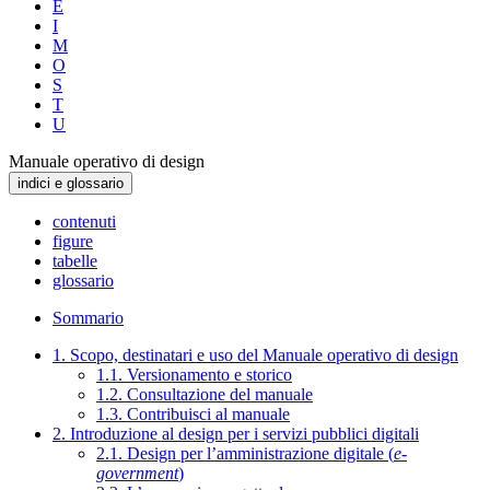
E
I
M
O
S
T
U
Manuale operativo di design
indici e glossario
contenuti
figure
tabelle
glossario
Sommario
1. Scopo, destinatari e uso del Manuale operativo di design
1.1. Versionamento e storico
1.2. Consultazione del manuale
1.3. Contribuisci al manuale
2. Introduzione al design per i servizi pubblici digitali
2.1. Design per l’amministrazione digitale (
e-
government
)