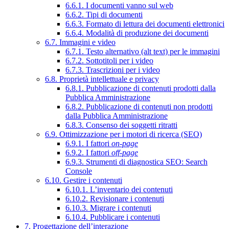
6.6.1. I documenti vanno sul web
6.6.2. Tipi di documenti
6.6.3. Formato di lettura dei documenti elettronici
6.6.4. Modalità di produzione dei documenti
6.7. Immagini e video
6.7.1. Testo alternativo (alt text) per le immagini
6.7.2. Sottotitoli per i video
6.7.3. Trascrizioni per i video
6.8. Proprietà intellettuale e privacy
6.8.1. Pubblicazione di contenuti prodotti dalla
Pubblica Amministrazione
6.8.2. Pubblicazione di contenuti non prodotti
dalla Pubblica Amministrazione
6.8.3. Consenso dei soggetti ritratti
6.9. Ottimizzazione per i motori di ricerca (SEO)
6.9.1. I fattori
on-page
6.9.2. I fattori
off-page
6.9.3. Strumenti di diagnostica SEO: Search
Console
6.10. Gestire i contenuti
6.10.1. L’inventario dei contenuti
6.10.2. Revisionare i contenuti
6.10.3. Migrare i contenuti
6.10.4. Pubblicare i contenuti
7. Progettazione dell’interazione