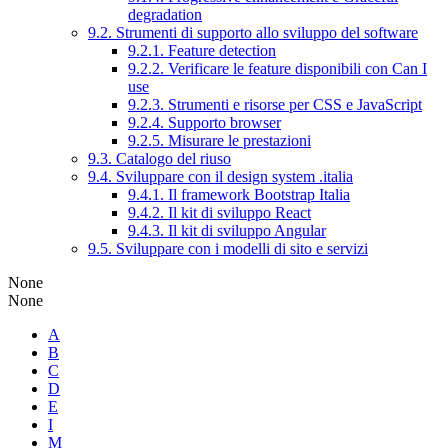
degradation
9.2. Strumenti di supporto allo sviluppo del software
9.2.1. Feature detection
9.2.2. Verificare le feature disponibili con Can I
use
9.2.3. Strumenti e risorse per CSS e JavaScript
9.2.4. Supporto browser
9.2.5. Misurare le prestazioni
9.3. Catalogo del riuso
9.4. Sviluppare con il design system .italia
9.4.1. Il framework Bootstrap Italia
9.4.2. Il kit di sviluppo React
9.4.3. Il kit di sviluppo Angular
9.5. Sviluppare con i modelli di sito e servizi
None
None
A
B
C
D
E
I
M