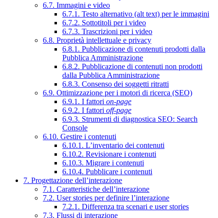
6.7. Immagini e video
6.7.1. Testo alternativo (alt text) per le immagini
6.7.2. Sottotitoli per i video
6.7.3. Trascrizioni per i video
6.8. Proprietà intellettuale e privacy
6.8.1. Pubblicazione di contenuti prodotti dalla
Pubblica Amministrazione
6.8.2. Pubblicazione di contenuti non prodotti
dalla Pubblica Amministrazione
6.8.3. Consenso dei soggetti ritratti
6.9. Ottimizzazione per i motori di ricerca (SEO)
6.9.1. I fattori
on-page
6.9.2. I fattori
off-page
6.9.3. Strumenti di diagnostica SEO: Search
Console
6.10. Gestire i contenuti
6.10.1. L’inventario dei contenuti
6.10.2. Revisionare i contenuti
6.10.3. Migrare i contenuti
6.10.4. Pubblicare i contenuti
7. Progettazione dell’interazione
7.1. Caratteristiche dell’interazione
7.2. User stories per definire l’interazione
7.2.1. Differenza tra scenari e user stories
7.3. Flussi di interazione