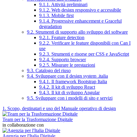
9.1.1. Attività preliminari
9.1.2. Web design responsivo e accessibile
9.1.3. Mobile first
9.1.4. Progressive enhancement e Graceful
degradation
9.2. Strumenti di supporto allo sviluppo del software
9.2.1. Feature detection
9.2.2. Verificare le feature disponibili con Can I
use
9.2.3. Strumenti e risorse per CSS e JavaScript
9.2.4. Supporto browser
9.2.5. Misurare le prestazioni
9.3. Catalogo del riuso
9.4. Sviluppare con il design system .italia
9.4.1. Il framework Bootstrap Italia
9.4.2. Il kit di sviluppo React
9.4.3. Il kit di sviluppo Angular
9.5. Sviluppare con i modelli di sito e servizi
1. Scopo, destinatari e uso del Manuale operativo di design
Team per la Trasformazione Digitale
in collaborazione con
Agenzia per l'Italia Digitale