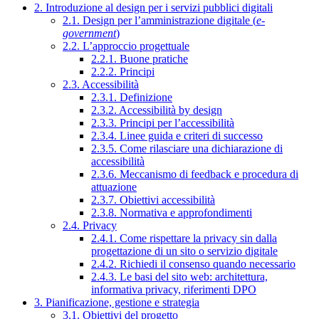
2. Introduzione al design per i servizi pubblici digitali
2.1. Design per l’amministrazione digitale (
e-
government
)
2.2. L’approccio progettuale
2.2.1. Buone pratiche
2.2.2. Principi
2.3. Accessibilità
2.3.1. Definizione
2.3.2. Accessibilità by design
2.3.3. Principi per l’accessibilità
2.3.4. Linee guida e criteri di successo
2.3.5. Come rilasciare una dichiarazione di
accessibilità
2.3.6. Meccanismo di feedback e procedura di
attuazione
2.3.7. Obiettivi accessibilità
2.3.8. Normativa e approfondimenti
2.4. Privacy
2.4.1. Come rispettare la privacy sin dalla
progettazione di un sito o servizio digitale
2.4.2. Richiedi il consenso quando necessario
2.4.3. Le basi del sito web: architettura,
informativa privacy, riferimenti DPO
3. Pianificazione, gestione e strategia
3.1. Obiettivi del progetto