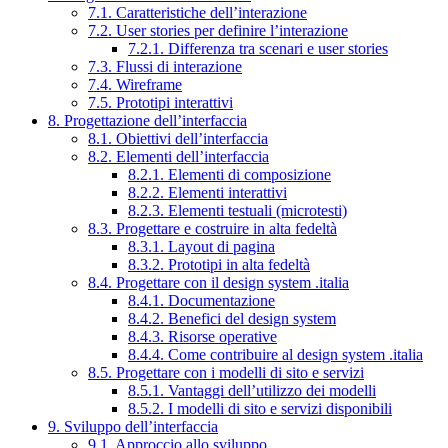
7.1. Caratteristiche dell’interazione
7.2. User stories per definire l’interazione
7.2.1. Differenza tra scenari e user stories
7.3. Flussi di interazione
7.4. Wireframe
7.5. Prototipi interattivi
8. Progettazione dell’interfaccia
8.1. Obiettivi dell’interfaccia
8.2. Elementi dell’interfaccia
8.2.1. Elementi di composizione
8.2.2. Elementi interattivi
8.2.3. Elementi testuali (microtesti)
8.3. Progettare e costruire in alta fedeltà
8.3.1. Layout di pagina
8.3.2. Prototipi in alta fedeltà
8.4. Progettare con il design system .italia
8.4.1. Documentazione
8.4.2. Benefici del design system
8.4.3. Risorse operative
8.4.4. Come contribuire al design system .italia
8.5. Progettare con i modelli di sito e servizi
8.5.1. Vantaggi dell’utilizzo dei modelli
8.5.2. I modelli di sito e servizi disponibili
9. Sviluppo dell’interfaccia
9.1. Approccio allo sviluppo