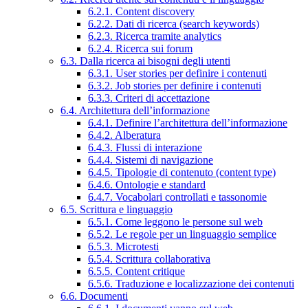
6.2.1. Content discovery
6.2.2. Dati di ricerca (search keywords)
6.2.3. Ricerca tramite analytics
6.2.4. Ricerca sui forum
6.3. Dalla ricerca ai bisogni degli utenti
6.3.1. User stories per definire i contenuti
6.3.2. Job stories per definire i contenuti
6.3.3. Criteri di accettazione
6.4. Architettura dell’informazione
6.4.1. Definire l’architettura dell’informazione
6.4.2. Alberatura
6.4.3. Flussi di interazione
6.4.4. Sistemi di navigazione
6.4.5. Tipologie di contenuto (content type)
6.4.6. Ontologie e standard
6.4.7. Vocabolari controllati e tassonomie
6.5. Scrittura e linguaggio
6.5.1. Come leggono le persone sul web
6.5.2. Le regole per un linguaggio semplice
6.5.3. Microtesti
6.5.4. Scrittura collaborativa
6.5.5. Content critique
6.5.6. Traduzione e localizzazione dei contenuti
6.6. Documenti