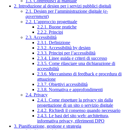
1.3. Contribuisci al manuale
2. Introduzione al design per i servizi pubblici digitali
2.1. Design per l’amministrazione digitale (
e-
government
)
2.2. L’approccio progettuale
2.2.1. Buone pratiche
2.2.2. Principi
2.3. Accessibilità
2.3.1. Definizione
2.3.2. Accessibilità by design
2.3.3. Principi per l’accessibilità
2.3.4. Linee guida e criteri di successo
2.3.5. Come rilasciare una dichiarazione di
accessibilità
2.3.6. Meccanismo di feedback e procedura di
attuazione
2.3.7. Obiettivi accessibilità
2.3.8. Normativa e approfondimenti
2.4. Privacy
2.4.1. Come rispettare la privacy sin dalla
progettazione di un sito o servizio digitale
2.4.2. Richiedi il consenso quando necessario
2.4.3. Le basi del sito web: architettura,
informativa privacy, riferimenti DPO
3. Pianificazione, gestione e strategia