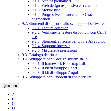
9.1.1. Attività preliminari
9.1.2. Web design responsivo e accessibile
9.1.3. Mobile first
9.1.4. Progressive enhancement e Graceful
degradation
9.2. Strumenti di supporto allo sviluppo del software
9.2.1. Feature detection
9.2.2. Verificare le feature disponibili con Can I
use
9.2.3. Strumenti e risorse per CSS e JavaScript
9.2.4. Supporto browser
9.2.5. Misurare le prestazioni
9.3. Catalogo del riuso
9.4. Sviluppare con il design system .italia
9.4.1. Il framework Bootstrap Italia
9.4.2. Il kit di sviluppo React
9.4.3. Il kit di sviluppo Angular
9.5. Sviluppare con i modelli di sito e servizi
glossario
A
B
C
D