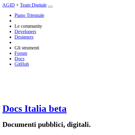
AGID
+
Team Digitale
Piano Triennale
Le community
Developers
Designers
Gli strumenti
Forum
Docs
GitHub
Docs Italia
beta
Documenti pubblici, digitali.