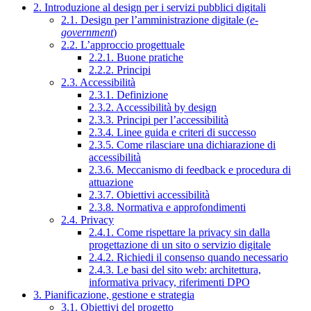
2. Introduzione al design per i servizi pubblici digitali
2.1. Design per l’amministrazione digitale (
e-
government
)
2.2. L’approccio progettuale
2.2.1. Buone pratiche
2.2.2. Principi
2.3. Accessibilità
2.3.1. Definizione
2.3.2. Accessibilità by design
2.3.3. Principi per l’accessibilità
2.3.4. Linee guida e criteri di successo
2.3.5. Come rilasciare una dichiarazione di
accessibilità
2.3.6. Meccanismo di feedback e procedura di
attuazione
2.3.7. Obiettivi accessibilità
2.3.8. Normativa e approfondimenti
2.4. Privacy
2.4.1. Come rispettare la privacy sin dalla
progettazione di un sito o servizio digitale
2.4.2. Richiedi il consenso quando necessario
2.4.3. Le basi del sito web: architettura,
informativa privacy, riferimenti DPO
3. Pianificazione, gestione e strategia
3.1. Obiettivi del progetto