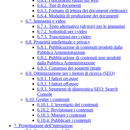
6.6.1. I documenti vanno sul web
6.6.2. Tipi di documenti
6.6.3. Formato di lettura dei documenti elettronici
6.6.4. Modalità di produzione dei documenti
6.7. Immagini e video
6.7.1. Testo alternativo (alt text) per le immagini
6.7.2. Sottotitoli per i video
6.7.3. Trascrizioni per i video
6.8. Proprietà intellettuale e privacy
6.8.1. Pubblicazione di contenuti prodotti dalla
Pubblica Amministrazione
6.8.2. Pubblicazione di contenuti non prodotti
dalla Pubblica Amministrazione
6.8.3. Consenso dei soggetti ritratti
6.9. Ottimizzazione per i motori di ricerca (SEO)
6.9.1. I fattori
on-page
6.9.2. I fattori
off-page
6.9.3. Strumenti di diagnostica SEO: Search
Console
6.10. Gestire i contenuti
6.10.1. L’inventario dei contenuti
6.10.2. Revisionare i contenuti
6.10.3. Migrare i contenuti
6.10.4. Pubblicare i contenuti
7. Progettazione dell’interazione