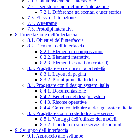
7.1. Caratteristiche dell’interazione
7.2. User stories per definire l’interazione
7.2.1. Differenza tra scenari e user stories
7.3. Flussi di interazione
7.4. Wireframe
7.5. Prototipi interattivi
8. Progettazione dell’interfaccia
8.1. Obiettivi dell’interfaccia
8.2. Elementi dell’interfaccia
8.2.1. Elementi di composizione
8.2.2. Elementi interattivi
8.2.3. Elementi testuali (microtesti)
8.3. Progettare e costruire in alta fedeltà
8.3.1. Layout di pagina
8.3.2. Prototipi in alta fedeltà
8.4. Progettare con il design system .italia
8.4.1. Documentazione
8.4.2. Benefici del design system
8.4.3. Risorse operative
8.4.4. Come contribuire al design system .italia
8.5. Progettare con i modelli di sito e servizi
8.5.1. Vantaggi dell’utilizzo dei modelli
8.5.2. I modelli di sito e servizi disponibili
9. Sviluppo dell’interfaccia
9.1. Approccio allo sviluppo