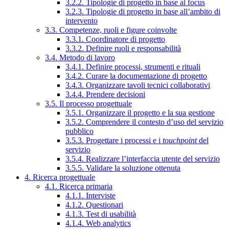
3.2.2. Tipologie di progetto in base al focus
3.2.3. Tipologie di progetto in base all’ambito di
intervento
3.3. Competenze, ruoli e figure coinvolte
3.3.1. Coordinatore di progetto
3.3.2. Definire ruoli e responsabilità
3.4. Metodo di lavoro
3.4.1. Definire processi, strumenti e rituali
3.4.2. Curare la documentazione di progetto
3.4.3. Organizzare tavoli tecnici collaborativi
3.4.4. Prendere decisioni
3.5. Il processo progettuale
3.5.1. Organizzare il progetto e la sua gestione
3.5.2. Comprendere il contesto d’uso del servizio
pubblico
3.5.3. Progettare i processi e i
touchpoint
del
servizio
3.5.4. Realizzare l’interfaccia utente del servizio
3.5.5. Validare la soluzione ottenuta
4. Ricerca progettuale
4.1. Ricerca primaria
4.1.1. Interviste
4.1.2. Questionari
4.1.3. Test di usabilità
4.1.4. Web analytics