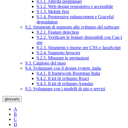
9.1.1. Attività preliminari
9.1.2. Web design responsivo e accessibile
9.1.3. Mobile first
9.1.4. Progressive enhancement e Graceful
degradation
9.2. Strumenti di supporto allo sviluppo del software
9.2.1. Feature detection
9.2.2. Verificare le feature disponibili con Can I
use
9.2.3. Strumenti e risorse per CSS e JavaScript
9.2.4. Supporto browser
9.2.5. Misurare le prestazioni
9.3. Catalogo del riuso
9.4. Sviluppare con il design system .italia
9.4.1. Il framework Bootstrap Italia
9.4.2. Il kit di sviluppo React
9.4.3. Il kit di sviluppo Angular
9.5. Sviluppare con i modelli di sito e servizi
glossario
A
B
C
D