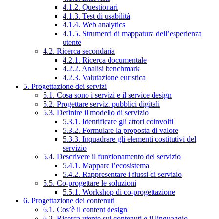
4.1.2. Questionari
4.1.3. Test di usabilità
4.1.4. Web analytics
4.1.5. Strumenti di mappatura dell’esperienza
utente
4.2. Ricerca secondaria
4.2.1. Ricerca documentale
4.2.2. Analisi benchmark
4.2.3. Valutazione euristica
5. Progettazione dei servizi
5.1. Cosa sono i servizi e il service design
5.2. Progettare servizi pubblici digitali
5.3. Definire il modello di servizio
5.3.1. Identificare gli attori coinvolti
5.3.2. Formulare la proposta di valore
5.3.3. Inquadrare gli elementi costitutivi del
servizio
5.4. Descrivere il funzionamento del servizio
5.4.1. Mappare l’ecosistema
5.4.2. Rappresentare i flussi di servizio
5.5. Co-progettare le soluzioni
5.5.1. Workshop di co-progettazione
6. Progettazione dei contenuti
6.1. Cos’è il content design
6.2. Ricerca utente sui contenuti e il linguaggio