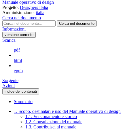
Manuale operativo di design
Progetto:
Designers Italia
Amministrazione:
italia
Cerca nel documento
Cerca nel documento
Informazioni
versione-corrente
Scarica
pdf
html
epub
Sorgente
Azioni
indice dei contenuti
Sommario
1. Scopo, destinatari e uso del Manuale operativo di design
1.1. Versionamento e storico
1.2. Consultazione del manuale
1.3. Contribuisci al manuale