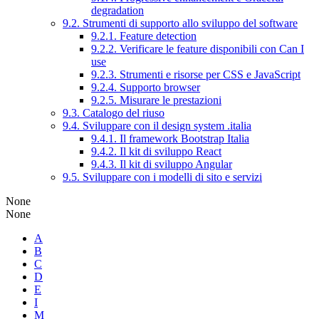
degradation
9.2. Strumenti di supporto allo sviluppo del software
9.2.1. Feature detection
9.2.2. Verificare le feature disponibili con Can I
use
9.2.3. Strumenti e risorse per CSS e JavaScript
9.2.4. Supporto browser
9.2.5. Misurare le prestazioni
9.3. Catalogo del riuso
9.4. Sviluppare con il design system .italia
9.4.1. Il framework Bootstrap Italia
9.4.2. Il kit di sviluppo React
9.4.3. Il kit di sviluppo Angular
9.5. Sviluppare con i modelli di sito e servizi
None
None
A
B
C
D
E
I
M