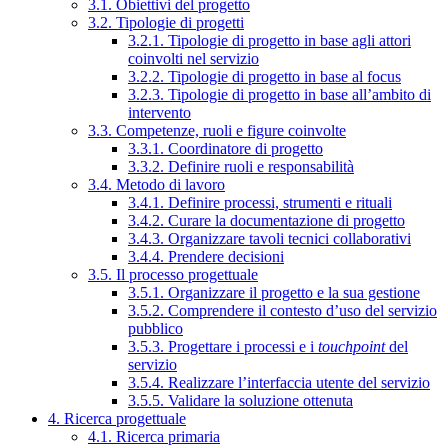
3.1. Obiettivi del progetto
3.2. Tipologie di progetti
3.2.1. Tipologie di progetto in base agli attori
coinvolti nel servizio
3.2.2. Tipologie di progetto in base al focus
3.2.3. Tipologie di progetto in base all’ambito di
intervento
3.3. Competenze, ruoli e figure coinvolte
3.3.1. Coordinatore di progetto
3.3.2. Definire ruoli e responsabilità
3.4. Metodo di lavoro
3.4.1. Definire processi, strumenti e rituali
3.4.2. Curare la documentazione di progetto
3.4.3. Organizzare tavoli tecnici collaborativi
3.4.4. Prendere decisioni
3.5. Il processo progettuale
3.5.1. Organizzare il progetto e la sua gestione
3.5.2. Comprendere il contesto d’uso del servizio
pubblico
3.5.3. Progettare i processi e i
touchpoint
del
servizio
3.5.4. Realizzare l’interfaccia utente del servizio
3.5.5. Validare la soluzione ottenuta
4. Ricerca progettuale
4.1. Ricerca primaria