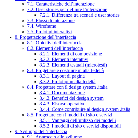
7.1. Caratteristiche dell’interazione
7.2. User stories per definire l’interazione
7.2.1. Differenza tra scenari e user stories
7.3. Flussi di interazione
7.4. Wireframe
7.5. Prototipi interattivi
8. Progettazione dell’interfaccia
8.1. Obiettivi dell’interfaccia
8.2. Elementi dell’interfaccia
8.2.1. Elementi di composizione
8.2.2. Elementi interattivi
8.2.3. Elementi testuali (microtesti)
8.3. Progettare e costruire in alta fedeltà
8.3.1. Layout di pagina
8.3.2. Prototipi in alta fedeltà
8.4. Progettare con il design system .italia
8.4.1. Documentazione
8.4.2. Benefici del design system
8.4.3. Risorse operative
8.4.4. Come contribuire al design system .italia
8.5. Progettare con i modelli di sito e servizi
8.5.1. Vantaggi dell’utilizzo dei modelli
8.5.2. I modelli di sito e servizi disponibili
9. Sviluppo dell’interfaccia
9.1. Approccio allo sviluppo