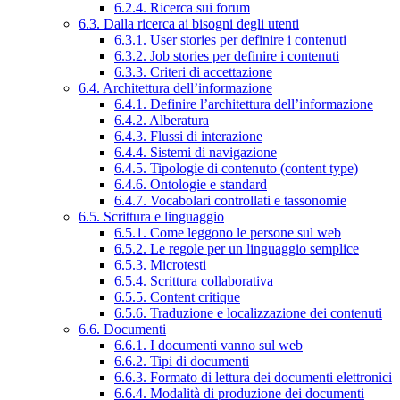
6.2.4. Ricerca sui forum
6.3. Dalla ricerca ai bisogni degli utenti
6.3.1. User stories per definire i contenuti
6.3.2. Job stories per definire i contenuti
6.3.3. Criteri di accettazione
6.4. Architettura dell’informazione
6.4.1. Definire l’architettura dell’informazione
6.4.2. Alberatura
6.4.3. Flussi di interazione
6.4.4. Sistemi di navigazione
6.4.5. Tipologie di contenuto (content type)
6.4.6. Ontologie e standard
6.4.7. Vocabolari controllati e tassonomie
6.5. Scrittura e linguaggio
6.5.1. Come leggono le persone sul web
6.5.2. Le regole per un linguaggio semplice
6.5.3. Microtesti
6.5.4. Scrittura collaborativa
6.5.5. Content critique
6.5.6. Traduzione e localizzazione dei contenuti
6.6. Documenti
6.6.1. I documenti vanno sul web
6.6.2. Tipi di documenti
6.6.3. Formato di lettura dei documenti elettronici
6.6.4. Modalità di produzione dei documenti