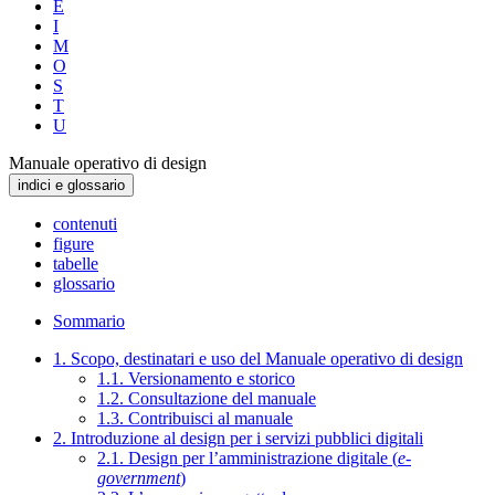
E
I
M
O
S
T
U
Manuale operativo di design
indici e glossario
contenuti
figure
tabelle
glossario
Sommario
1. Scopo, destinatari e uso del Manuale operativo di design
1.1. Versionamento e storico
1.2. Consultazione del manuale
1.3. Contribuisci al manuale
2. Introduzione al design per i servizi pubblici digitali
2.1. Design per l’amministrazione digitale (
e-
government
)