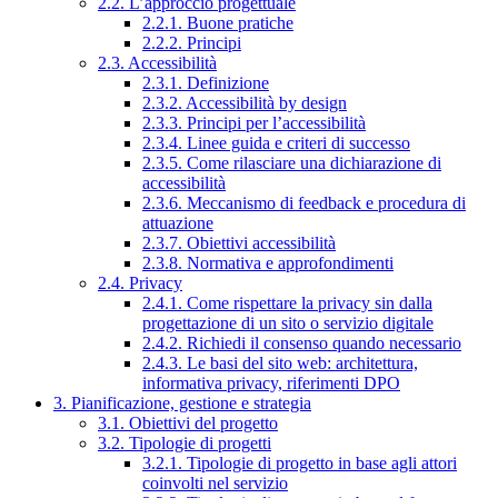
2.2. L’approccio progettuale
2.2.1. Buone pratiche
2.2.2. Principi
2.3. Accessibilità
2.3.1. Definizione
2.3.2. Accessibilità by design
2.3.3. Principi per l’accessibilità
2.3.4. Linee guida e criteri di successo
2.3.5. Come rilasciare una dichiarazione di
accessibilità
2.3.6. Meccanismo di feedback e procedura di
attuazione
2.3.7. Obiettivi accessibilità
2.3.8. Normativa e approfondimenti
2.4. Privacy
2.4.1. Come rispettare la privacy sin dalla
progettazione di un sito o servizio digitale
2.4.2. Richiedi il consenso quando necessario
2.4.3. Le basi del sito web: architettura,
informativa privacy, riferimenti DPO
3. Pianificazione, gestione e strategia
3.1. Obiettivi del progetto
3.2. Tipologie di progetti
3.2.1. Tipologie di progetto in base agli attori
coinvolti nel servizio