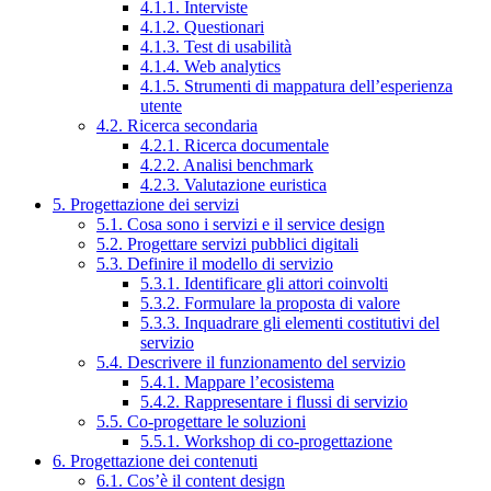
4.1.1. Interviste
4.1.2. Questionari
4.1.3. Test di usabilità
4.1.4. Web analytics
4.1.5. Strumenti di mappatura dell’esperienza
utente
4.2. Ricerca secondaria
4.2.1. Ricerca documentale
4.2.2. Analisi benchmark
4.2.3. Valutazione euristica
5. Progettazione dei servizi
5.1. Cosa sono i servizi e il service design
5.2. Progettare servizi pubblici digitali
5.3. Definire il modello di servizio
5.3.1. Identificare gli attori coinvolti
5.3.2. Formulare la proposta di valore
5.3.3. Inquadrare gli elementi costitutivi del
servizio
5.4. Descrivere il funzionamento del servizio
5.4.1. Mappare l’ecosistema
5.4.2. Rappresentare i flussi di servizio
5.5. Co-progettare le soluzioni
5.5.1. Workshop di co-progettazione
6. Progettazione dei contenuti
6.1. Cos’è il content design