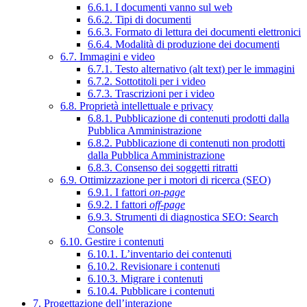
6.6.1. I documenti vanno sul web
6.6.2. Tipi di documenti
6.6.3. Formato di lettura dei documenti elettronici
6.6.4. Modalità di produzione dei documenti
6.7. Immagini e video
6.7.1. Testo alternativo (alt text) per le immagini
6.7.2. Sottotitoli per i video
6.7.3. Trascrizioni per i video
6.8. Proprietà intellettuale e privacy
6.8.1. Pubblicazione di contenuti prodotti dalla
Pubblica Amministrazione
6.8.2. Pubblicazione di contenuti non prodotti
dalla Pubblica Amministrazione
6.8.3. Consenso dei soggetti ritratti
6.9. Ottimizzazione per i motori di ricerca (SEO)
6.9.1. I fattori
on-page
6.9.2. I fattori
off-page
6.9.3. Strumenti di diagnostica SEO: Search
Console
6.10. Gestire i contenuti
6.10.1. L’inventario dei contenuti
6.10.2. Revisionare i contenuti
6.10.3. Migrare i contenuti
6.10.4. Pubblicare i contenuti
7. Progettazione dell’interazione