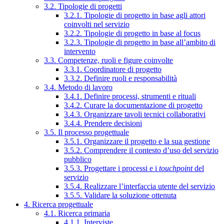
3.2. Tipologie di progetti
3.2.1. Tipologie di progetto in base agli attori
coinvolti nel servizio
3.2.2. Tipologie di progetto in base al focus
3.2.3. Tipologie di progetto in base all’ambito di
intervento
3.3. Competenze, ruoli e figure coinvolte
3.3.1. Coordinatore di progetto
3.3.2. Definire ruoli e responsabilità
3.4. Metodo di lavoro
3.4.1. Definire processi, strumenti e rituali
3.4.2. Curare la documentazione di progetto
3.4.3. Organizzare tavoli tecnici collaborativi
3.4.4. Prendere decisioni
3.5. Il processo progettuale
3.5.1. Organizzare il progetto e la sua gestione
3.5.2. Comprendere il contesto d’uso del servizio
pubblico
3.5.3. Progettare i processi e i
touchpoint
del
servizio
3.5.4. Realizzare l’interfaccia utente del servizio
3.5.5. Validare la soluzione ottenuta
4. Ricerca progettuale
4.1. Ricerca primaria
4.1.1. Interviste