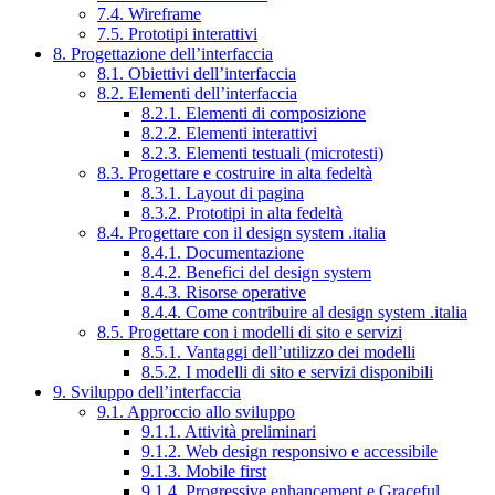
7.4. Wireframe
7.5. Prototipi interattivi
8. Progettazione dell’interfaccia
8.1. Obiettivi dell’interfaccia
8.2. Elementi dell’interfaccia
8.2.1. Elementi di composizione
8.2.2. Elementi interattivi
8.2.3. Elementi testuali (microtesti)
8.3. Progettare e costruire in alta fedeltà
8.3.1. Layout di pagina
8.3.2. Prototipi in alta fedeltà
8.4. Progettare con il design system .italia
8.4.1. Documentazione
8.4.2. Benefici del design system
8.4.3. Risorse operative
8.4.4. Come contribuire al design system .italia
8.5. Progettare con i modelli di sito e servizi
8.5.1. Vantaggi dell’utilizzo dei modelli
8.5.2. I modelli di sito e servizi disponibili
9. Sviluppo dell’interfaccia
9.1. Approccio allo sviluppo
9.1.1. Attività preliminari
9.1.2. Web design responsivo e accessibile
9.1.3. Mobile first
9.1.4. Progressive enhancement e Graceful