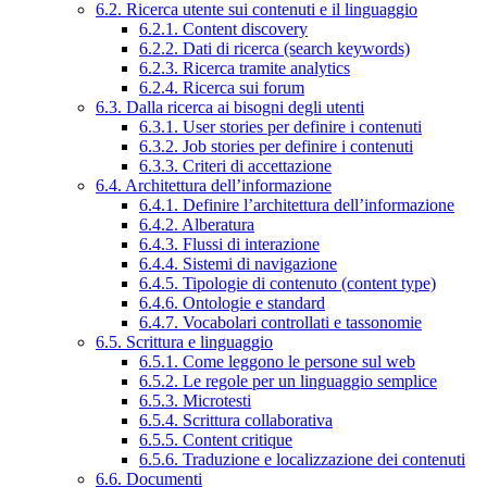
6.2. Ricerca utente sui contenuti e il linguaggio
6.2.1. Content discovery
6.2.2. Dati di ricerca (search keywords)
6.2.3. Ricerca tramite analytics
6.2.4. Ricerca sui forum
6.3. Dalla ricerca ai bisogni degli utenti
6.3.1. User stories per definire i contenuti
6.3.2. Job stories per definire i contenuti
6.3.3. Criteri di accettazione
6.4. Architettura dell’informazione
6.4.1. Definire l’architettura dell’informazione
6.4.2. Alberatura
6.4.3. Flussi di interazione
6.4.4. Sistemi di navigazione
6.4.5. Tipologie di contenuto (content type)
6.4.6. Ontologie e standard
6.4.7. Vocabolari controllati e tassonomie
6.5. Scrittura e linguaggio
6.5.1. Come leggono le persone sul web
6.5.2. Le regole per un linguaggio semplice
6.5.3. Microtesti
6.5.4. Scrittura collaborativa
6.5.5. Content critique
6.5.6. Traduzione e localizzazione dei contenuti
6.6. Documenti