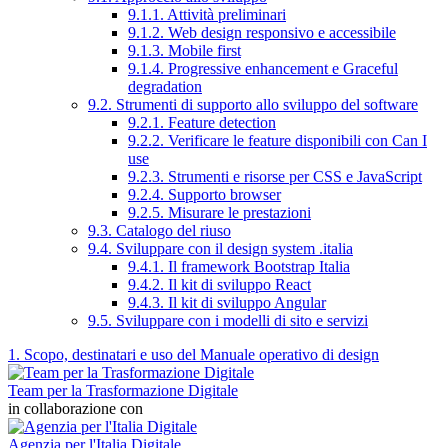
9.1.1. Attività preliminari
9.1.2. Web design responsivo e accessibile
9.1.3. Mobile first
9.1.4. Progressive enhancement e Graceful
degradation
9.2. Strumenti di supporto allo sviluppo del software
9.2.1. Feature detection
9.2.2. Verificare le feature disponibili con Can I
use
9.2.3. Strumenti e risorse per CSS e JavaScript
9.2.4. Supporto browser
9.2.5. Misurare le prestazioni
9.3. Catalogo del riuso
9.4. Sviluppare con il design system .italia
9.4.1. Il framework Bootstrap Italia
9.4.2. Il kit di sviluppo React
9.4.3. Il kit di sviluppo Angular
9.5. Sviluppare con i modelli di sito e servizi
1. Scopo, destinatari e uso del Manuale operativo di design
Team per la Trasformazione Digitale
in collaborazione con
Agenzia per l'Italia Digitale