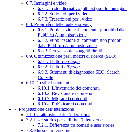
6.7. Immagini e video
6.7.1. Testo alternativo (alt text) per le immagini
6.7.2. Sottotitoli per i video
6.7.3. Trascrizioni per i video
6.8. Proprietà intellettuale e privacy
6.8.1. Pubblicazione di contenuti prodotti dalla
Pubblica Amministrazione
6.8.2. Pubblicazione di contenuti non prodotti
dalla Pubblica Amministrazione
6.8.3. Consenso dei soggetti ritratti
6.9. Ottimizzazione per i motori di ricerca (SEO)
6.9.1. I fattori
on-page
6.9.2. I fattori
off-page
6.9.3. Strumenti di diagnostica SEO: Search
Console
6.10. Gestire i contenuti
6.10.1. L’inventario dei contenuti
6.10.2. Revisionare i contenuti
6.10.3. Migrare i contenuti
6.10.4. Pubblicare i contenuti
7. Progettazione dell’interazione
7.1. Caratteristiche dell’interazione
7.2. User stories per definire l’interazione
7.2.1. Differenza tra scenari e user stories
7.3. Flussi di interazione