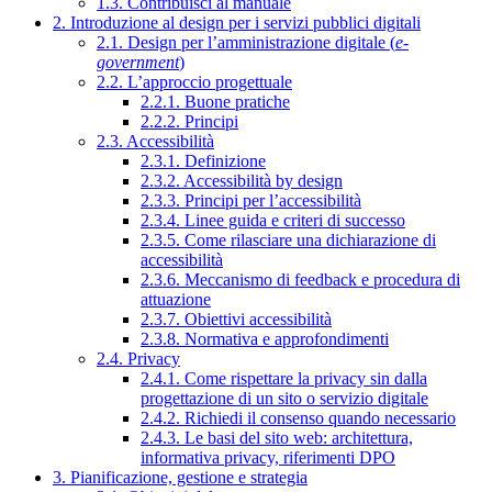
1.3. Contribuisci al manuale
2. Introduzione al design per i servizi pubblici digitali
2.1. Design per l’amministrazione digitale (
e-
government
)
2.2. L’approccio progettuale
2.2.1. Buone pratiche
2.2.2. Principi
2.3. Accessibilità
2.3.1. Definizione
2.3.2. Accessibilità by design
2.3.3. Principi per l’accessibilità
2.3.4. Linee guida e criteri di successo
2.3.5. Come rilasciare una dichiarazione di
accessibilità
2.3.6. Meccanismo di feedback e procedura di
attuazione
2.3.7. Obiettivi accessibilità
2.3.8. Normativa e approfondimenti
2.4. Privacy
2.4.1. Come rispettare la privacy sin dalla
progettazione di un sito o servizio digitale
2.4.2. Richiedi il consenso quando necessario
2.4.3. Le basi del sito web: architettura,
informativa privacy, riferimenti DPO
3. Pianificazione, gestione e strategia