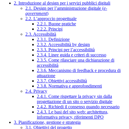
2. Introduzione al design per i servizi pubblici digitali
2.1. Design per l’amministrazione digitale (
e-
government
)
2.2. L’approccio progettuale
2.2.1. Buone pratiche
2.2.2. Principi
2.3. Accessibilità
2.3.1. Definizione
2.3.2. Accessibilità by design
2.3.3. Principi per l’accessibilità
2.3.4. Linee guida e criteri di successo
2.3.5. Come rilasciare una dichiarazione di
accessibilità
2.3.6. Meccanismo di feedback e procedura di
attuazione
2.3.7. Obiettivi accessibilità
2.3.8. Normativa e approfondimenti
2.4. Privacy
2.4.1. Come rispettare la privacy sin dalla
progettazione di un sito o servizio digitale
2.4.2. Richiedi il consenso quando necessario
2.4.3. Le basi del sito web: architettura,
informativa privacy, riferimenti DPO
3. Pianificazione, gestione e strategia
3.1. Obiettivi del progetto