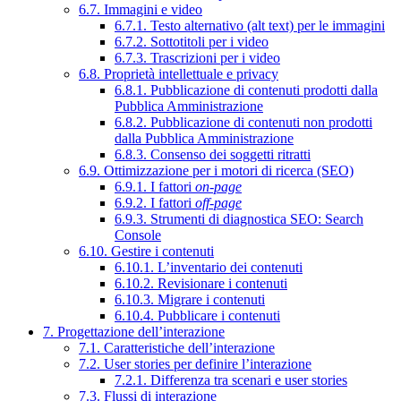
6.7. Immagini e video
6.7.1. Testo alternativo (alt text) per le immagini
6.7.2. Sottotitoli per i video
6.7.3. Trascrizioni per i video
6.8. Proprietà intellettuale e privacy
6.8.1. Pubblicazione di contenuti prodotti dalla
Pubblica Amministrazione
6.8.2. Pubblicazione di contenuti non prodotti
dalla Pubblica Amministrazione
6.8.3. Consenso dei soggetti ritratti
6.9. Ottimizzazione per i motori di ricerca (SEO)
6.9.1. I fattori
on-page
6.9.2. I fattori
off-page
6.9.3. Strumenti di diagnostica SEO: Search
Console
6.10. Gestire i contenuti
6.10.1. L’inventario dei contenuti
6.10.2. Revisionare i contenuti
6.10.3. Migrare i contenuti
6.10.4. Pubblicare i contenuti
7. Progettazione dell’interazione
7.1. Caratteristiche dell’interazione
7.2. User stories per definire l’interazione
7.2.1. Differenza tra scenari e user stories
7.3. Flussi di interazione