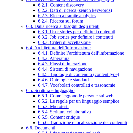
6.2.1. Content discovery
6.2.2. Dati di ricerca (search keywords)
6.2.3. Ricerca tramite analytics
6.2.4. Ricerca sui forum
6.3. Dalla ricerca ai bisogni degli utenti
6.3.1. User stories per definire i contenuti
6.3.2. Job stories per definire i contenuti
6.3.3. Criteri di accettazione
6.4. Architettura dell’informazione
6.4.1. Definire l’architettura dell’informazione
6.4.2. Alberatura
6.4.3. Flussi di interazione
6.4.4. Sistemi di navigazione
6.4.5. Tipologie di contenuto (content type)
6.4.6. Ontologie e standard
6.4.7. Vocabolari controllati e tassonomie
6.5. Scrittura e linguaggio
6.5.1. Come leggono le persone sul web
6.5.2. Le regole per un linguaggio semplice
6.5.3. Microtesti
6.5.4. Scrittura collaborativa
6.5.5. Content critique
6.5.6. Traduzione e localizzazione dei contenuti
6.6. Documenti