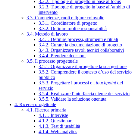
3.2.2. Tipologie di progetto in base al focus
3.2.3. Tipologie di progetto in base all’ambito di
intervento
3.3. Competenze, ruoli e figure coinvolte
3.3.1. Coordinatore di progetto
3.3.2. Definire ruoli e responsabilità
3.4. Metodo di lavoro
3.4.1. Definire processi, strumenti e rituali
3.4.2. Curare la documentazione di progetto
3.4.3. Organizzare tavoli tecnici collaborativi
3.4.4. Prendere decisioni
3.5. Il processo progettuale
3.5.1. Organizzare il progetto e la sua gestione
3.5.2. Comprendere il contesto d’uso del servizio
pubblico
3.5.3. Progettare i processi e i
touchpoint
del
servizio
3.5.4. Realizzare l’interfaccia utente del servizio
3.5.5. Validare la soluzione ottenuta
4. Ricerca progettuale
4.1. Ricerca primaria
4.1.1. Interviste
4.1.2. Questionari
4.1.3. Test di usabilità
4.1.4. Web analytics