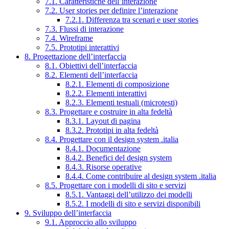
7.1. Caratteristiche dell’interazione
7.2. User stories per definire l’interazione
7.2.1. Differenza tra scenari e user stories
7.3. Flussi di interazione
7.4. Wireframe
7.5. Prototipi interattivi
8. Progettazione dell’interfaccia
8.1. Obiettivi dell’interfaccia
8.2. Elementi dell’interfaccia
8.2.1. Elementi di composizione
8.2.2. Elementi interattivi
8.2.3. Elementi testuali (microtesti)
8.3. Progettare e costruire in alta fedeltà
8.3.1. Layout di pagina
8.3.2. Prototipi in alta fedeltà
8.4. Progettare con il design system .italia
8.4.1. Documentazione
8.4.2. Benefici del design system
8.4.3. Risorse operative
8.4.4. Come contribuire al design system .italia
8.5. Progettare con i modelli di sito e servizi
8.5.1. Vantaggi dell’utilizzo dei modelli
8.5.2. I modelli di sito e servizi disponibili
9. Sviluppo dell’interfaccia
9.1. Approccio allo sviluppo