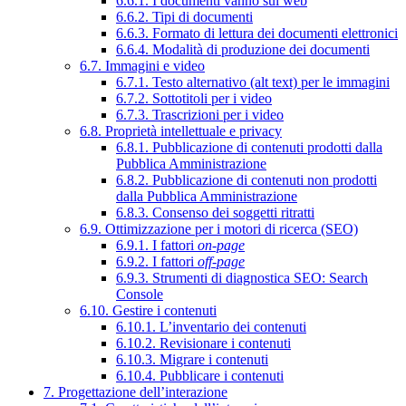
6.6.1. I documenti vanno sul web
6.6.2. Tipi di documenti
6.6.3. Formato di lettura dei documenti elettronici
6.6.4. Modalità di produzione dei documenti
6.7. Immagini e video
6.7.1. Testo alternativo (alt text) per le immagini
6.7.2. Sottotitoli per i video
6.7.3. Trascrizioni per i video
6.8. Proprietà intellettuale e privacy
6.8.1. Pubblicazione di contenuti prodotti dalla
Pubblica Amministrazione
6.8.2. Pubblicazione di contenuti non prodotti
dalla Pubblica Amministrazione
6.8.3. Consenso dei soggetti ritratti
6.9. Ottimizzazione per i motori di ricerca (SEO)
6.9.1. I fattori
on-page
6.9.2. I fattori
off-page
6.9.3. Strumenti di diagnostica SEO: Search
Console
6.10. Gestire i contenuti
6.10.1. L’inventario dei contenuti
6.10.2. Revisionare i contenuti
6.10.3. Migrare i contenuti
6.10.4. Pubblicare i contenuti
7. Progettazione dell’interazione