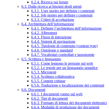
6.2.4. Ricerca sui forum
6.3. Dalla ricerca ai bisogni degli utenti
6.3.1. User stories per definire i contenuti
6.3.2. Job stories per definire i contenuti
6.3.3. Criteri di accettazione
6.4. Architettura dell’informazione
6.4.1. Definire l’architettura dell’informazione
6.4.2. Alberatura
6.4.3. Flussi di interazione
6.4.4. Sistemi di navigazione
6.4.5. Tipologie di contenuto (content type)
6.4.6. Ontologie e standard
6.4.7. Vocabolari controllati e tassonomie
6.5. Scrittura e linguaggio
6.5.1. Come leggono le persone sul web
6.5.2. Le regole per un linguaggio semplice
6.5.3. Microtesti
6.5.4. Scrittura collaborativa
6.5.5. Content critique
6.5.6. Traduzione e localizzazione dei contenuti
6.6. Documenti
6.6.1. I documenti vanno sul web
6.6.2. Tipi di documenti
6.6.3. Formato di lettura dei documenti elettronici
6.6.4. Modalità di produzione dei documenti