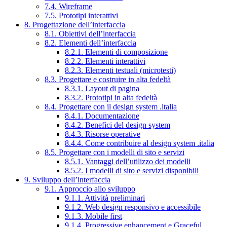
7.4. Wireframe
7.5. Prototipi interattivi
8. Progettazione dell’interfaccia
8.1. Obiettivi dell’interfaccia
8.2. Elementi dell’interfaccia
8.2.1. Elementi di composizione
8.2.2. Elementi interattivi
8.2.3. Elementi testuali (microtesti)
8.3. Progettare e costruire in alta fedeltà
8.3.1. Layout di pagina
8.3.2. Prototipi in alta fedeltà
8.4. Progettare con il design system .italia
8.4.1. Documentazione
8.4.2. Benefici del design system
8.4.3. Risorse operative
8.4.4. Come contribuire al design system .italia
8.5. Progettare con i modelli di sito e servizi
8.5.1. Vantaggi dell’utilizzo dei modelli
8.5.2. I modelli di sito e servizi disponibili
9. Sviluppo dell’interfaccia
9.1. Approccio allo sviluppo
9.1.1. Attività preliminari
9.1.2. Web design responsivo e accessibile
9.1.3. Mobile first
9.1.4. Progressive enhancement e Graceful