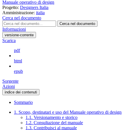
Manuale operativo di design
Progetto:
Designers Italia
Amministrazione:
italia
Cerca nel documento
Cerca nel documento
Informazioni
versione-corrente
Scarica
pdf
html
epub
Sorgente
Azioni
indice dei contenuti
Sommario
1. Scopo, destinatari e uso del Manuale operativo di design
1.1. Versionamento e storico
1.2. Consultazione del manuale
1.3. Contribuisci al manuale