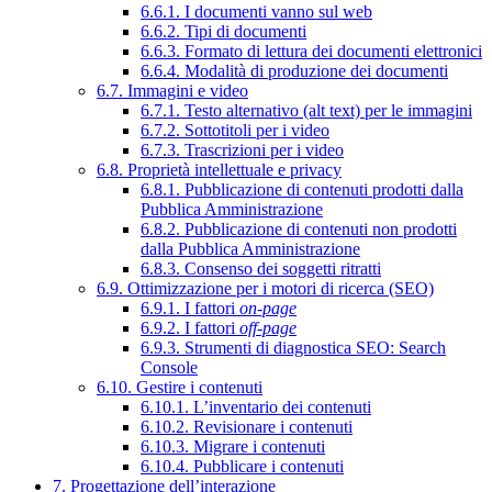
6.6.1. I documenti vanno sul web
6.6.2. Tipi di documenti
6.6.3. Formato di lettura dei documenti elettronici
6.6.4. Modalità di produzione dei documenti
6.7. Immagini e video
6.7.1. Testo alternativo (alt text) per le immagini
6.7.2. Sottotitoli per i video
6.7.3. Trascrizioni per i video
6.8. Proprietà intellettuale e privacy
6.8.1. Pubblicazione di contenuti prodotti dalla
Pubblica Amministrazione
6.8.2. Pubblicazione di contenuti non prodotti
dalla Pubblica Amministrazione
6.8.3. Consenso dei soggetti ritratti
6.9. Ottimizzazione per i motori di ricerca (SEO)
6.9.1. I fattori
on-page
6.9.2. I fattori
off-page
6.9.3. Strumenti di diagnostica SEO: Search
Console
6.10. Gestire i contenuti
6.10.1. L’inventario dei contenuti
6.10.2. Revisionare i contenuti
6.10.3. Migrare i contenuti
6.10.4. Pubblicare i contenuti
7. Progettazione dell’interazione