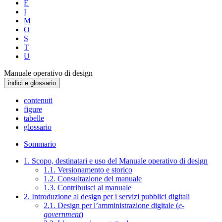
E
I
M
O
S
T
U
Manuale operativo di design
indici e glossario
contenuti
figure
tabelle
glossario
Sommario
1. Scopo, destinatari e uso del Manuale operativo di design
1.1. Versionamento e storico
1.2. Consultazione del manuale
1.3. Contribuisci al manuale
2. Introduzione al design per i servizi pubblici digitali
2.1. Design per l’amministrazione digitale (
e-
government
)