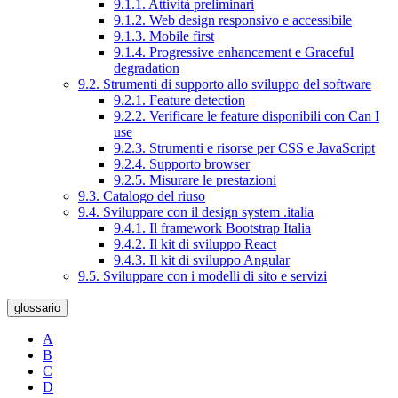
9.1.1. Attività preliminari
9.1.2. Web design responsivo e accessibile
9.1.3. Mobile first
9.1.4. Progressive enhancement e Graceful
degradation
9.2. Strumenti di supporto allo sviluppo del software
9.2.1. Feature detection
9.2.2. Verificare le feature disponibili con Can I
use
9.2.3. Strumenti e risorse per CSS e JavaScript
9.2.4. Supporto browser
9.2.5. Misurare le prestazioni
9.3. Catalogo del riuso
9.4. Sviluppare con il design system .italia
9.4.1. Il framework Bootstrap Italia
9.4.2. Il kit di sviluppo React
9.4.3. Il kit di sviluppo Angular
9.5. Sviluppare con i modelli di sito e servizi
glossario
A
B
C
D