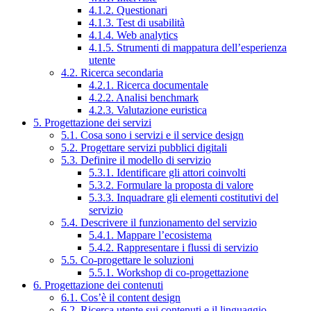
4.1.2. Questionari
4.1.3. Test di usabilità
4.1.4. Web analytics
4.1.5. Strumenti di mappatura dell’esperienza
utente
4.2. Ricerca secondaria
4.2.1. Ricerca documentale
4.2.2. Analisi benchmark
4.2.3. Valutazione euristica
5. Progettazione dei servizi
5.1. Cosa sono i servizi e il service design
5.2. Progettare servizi pubblici digitali
5.3. Definire il modello di servizio
5.3.1. Identificare gli attori coinvolti
5.3.2. Formulare la proposta di valore
5.3.3. Inquadrare gli elementi costitutivi del
servizio
5.4. Descrivere il funzionamento del servizio
5.4.1. Mappare l’ecosistema
5.4.2. Rappresentare i flussi di servizio
5.5. Co-progettare le soluzioni
5.5.1. Workshop di co-progettazione
6. Progettazione dei contenuti
6.1. Cos’è il content design
6.2. Ricerca utente sui contenuti e il linguaggio