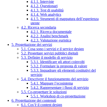
4.1.1. Interviste
4.1.2. Questionari
4.1.3. Test di usabilità
4.1.4. Web analytics
4.1.5. Strumenti di mappatura dell’esperienza
utente
4.2. Ricerca secondaria
4.2.1. Ricerca documentale
4.2.2. Analisi benchmark
4.2.3. Valutazione euristica
5. Progettazione dei servizi
5.1. Cosa sono i servizi e il service design
5.2. Progettare servizi pubblici digitali
5.3. Definire il modello di servizio
5.3.1. Identificare gli attori coinvolti
5.3.2. Formulare la proposta di valore
5.3.3. Inquadrare gli elementi costitutivi del
servizio
5.4. Descrivere il funzionamento del servizio
5.4.1. Mappare l’ecosistema
5.4.2. Rappresentare i flussi di servizio
5.5. Co-progettare le soluzioni
5.5.1. Workshop di co-progettazione
6. Progettazione dei contenuti
6.1. Cos’è il content design