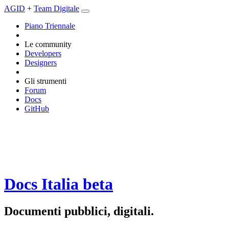
AGID
+
Team Digitale
Piano Triennale
Le community
Developers
Designers
Gli strumenti
Forum
Docs
GitHub
Docs Italia
beta
Documenti pubblici, digitali.