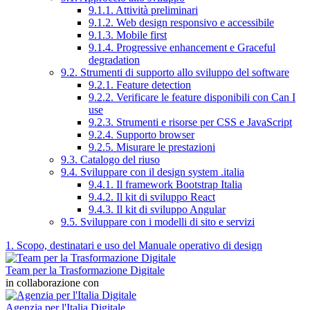
9.1.1. Attività preliminari
9.1.2. Web design responsivo e accessibile
9.1.3. Mobile first
9.1.4. Progressive enhancement e Graceful
degradation
9.2. Strumenti di supporto allo sviluppo del software
9.2.1. Feature detection
9.2.2. Verificare le feature disponibili con Can I
use
9.2.3. Strumenti e risorse per CSS e JavaScript
9.2.4. Supporto browser
9.2.5. Misurare le prestazioni
9.3. Catalogo del riuso
9.4. Sviluppare con il design system .italia
9.4.1. Il framework Bootstrap Italia
9.4.2. Il kit di sviluppo React
9.4.3. Il kit di sviluppo Angular
9.5. Sviluppare con i modelli di sito e servizi
1. Scopo, destinatari e uso del Manuale operativo di design
Team per la Trasformazione Digitale
in collaborazione con
Agenzia per l'Italia Digitale