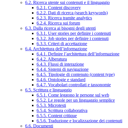
6.2. Ricerca utente sui contenuti e il linguaggio
6.2.1. Content discovery
6.2.2. Dati di ricerca (search keywords)
6.2.3. Ricerca tramite analytics
6.2.4. Ricerca sui forum
6.3. Dalla ricerca ai bisogni degli utenti
6.3.1. User stories per definire i contenuti
6.3.2. Job stories per definire i contenuti
6.3.3. Criteri di accettazione
6.4. Architettura dell’informazione
6.4.1. Definire l’architettura dell’informazione
6.4.2. Alberatura
6.4.3. Flussi di interazione
6.4.4. Sistemi di navigazione
6.4.5. Tipologie di contenuto (content type)
6.4.6. Ontologie e standard
6.4.7. Vocabolari controllati e tassonomie
6.5. Scrittura e linguaggio
6.5.1. Come leggono le persone sul web
6.5.2. Le regole per un linguaggio semplice
6.5.3. Microtesti
6.5.4. Scrittura collaborativa
6.5.5. Content critique
6.5.6. Traduzione e localizzazione dei contenuti
6.6. Documenti