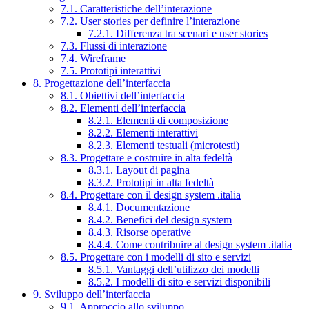
7.1. Caratteristiche dell’interazione
7.2. User stories per definire l’interazione
7.2.1. Differenza tra scenari e user stories
7.3. Flussi di interazione
7.4. Wireframe
7.5. Prototipi interattivi
8. Progettazione dell’interfaccia
8.1. Obiettivi dell’interfaccia
8.2. Elementi dell’interfaccia
8.2.1. Elementi di composizione
8.2.2. Elementi interattivi
8.2.3. Elementi testuali (microtesti)
8.3. Progettare e costruire in alta fedeltà
8.3.1. Layout di pagina
8.3.2. Prototipi in alta fedeltà
8.4. Progettare con il design system .italia
8.4.1. Documentazione
8.4.2. Benefici del design system
8.4.3. Risorse operative
8.4.4. Come contribuire al design system .italia
8.5. Progettare con i modelli di sito e servizi
8.5.1. Vantaggi dell’utilizzo dei modelli
8.5.2. I modelli di sito e servizi disponibili
9. Sviluppo dell’interfaccia
9.1. Approccio allo sviluppo