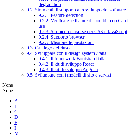
degradation
9.2. Strumenti di supporto allo sviluppo del software
9.2.1. Feature detection
9.2.2. Verificare le feature disponibili con Can I
use
9.2.3. Strumenti e risorse per CSS e JavaScript
9.2.4. Supporto browser
9.2.5. Misurare le prestazioni
9.3. Catalogo del riuso
9.4. Sviluppare con il design system .italia
9.4.1. Il framework Bootstrap Italia
9.4.2. Il kit di sviluppo React
9.4.3. Il kit di sviluppo Angular
9.5. Sviluppare con i modelli di sito e servizi
None
None
A
B
C
D
E
I
M