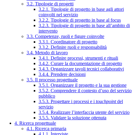
3.2. Tipologie di progetti
3.2.1. Tipologie di progetto in base agli attori
coinvolti nel servizio
3.2.2. Tipologie di progetto in base al focus
3.2.3. Tipologie di progetto in base all’ambito di
intervento
3.3. Competenze, ruoli e figure coinvolte
3.3.1. Coordinatore di progetto
3.3.2. Definire ruoli e responsabilità
3.4. Metodo di lavoro
3.4.1. Definire processi, strumenti e rituali
3.4.2. Curare la documentazione di progetto
3.4.3. Organizzare tavoli tecnici collaborativi
3.4.4. Prendere decisioni
3.5. Il processo progettuale
3.5.1. Organizzare il progetto e la sua gestione
3.5.2. Comprendere il contesto d’uso del servizio
pubblico
3.5.3. Progettare i processi e i
touchpoint
del
servizio
3.5.4. Realizzare l’interfaccia utente del servizio
3.5.5. Validare la soluzione ottenuta
4. Ricerca progettuale
4.1. Ricerca primaria
4.1.1. Interviste