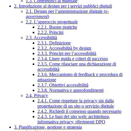
1.3. Contribuisci al manuale
2. Introduzione al design per i servizi pubblici digitali
2.1. Design per l’amministrazione digitale (
e-
government
)
2.2. L’approccio progettuale
2.2.1. Buone pratiche
2.2.2. Principi
2.3. Accessibilità
2.3.1. Definizione
2.3.2. Accessibilità by design
2.3.3. Principi per l’accessibilità
2.3.4. Linee guida e criteri di successo
2.3.5. Come rilasciare una dichiarazione di
accessibilità
2.3.6. Meccanismo di feedback e procedura di
attuazione
2.3.7. Obiettivi accessibilità
2.3.8. Normativa e approfondimenti
2.4. Privacy
2.4.1. Come rispettare la privacy sin dalla
progettazione di un sito o servizio digitale
2.4.2. Richiedi il consenso quando necessario
2.4.3. Le basi del sito web: architettura,
informativa privacy, riferimenti DPO
3. Pianificazione, gestione e strategia