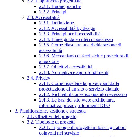
2.2. L’approccio progettuale
2.2.1. Buone pratiche
2.2.2. Principi
2.3. Accessibilità
2.3.1. Definizione
2.3.2. Accessibilità by design
2.3.3. Principi per l’accessibilità
2.3.4. Linee guida e criteri di successo
2.3.5. Come rilasciare una dichiarazione di
accessibilità
2.3.6. Meccanismo di feedback e procedura di
attuazione
2.3.7. Obiettivi accessibilità
2.3.8. Normativa e approfondimenti
2.4. Privacy
2.4.1. Come rispettare la privacy sin dalla
progettazione di un sito o servizio digitale
2.4.2. Richiedi il consenso quando necessario
2.4.3. Le basi del sito web: architettura,
informativa privacy, riferimenti DPO
3. Pianificazione, gestione e strategia
3.1. Obiettivi del progetto
3.2. Tipologie di progetti
3.2.1. Tipologie di progetto in base agli attori
coinvolti nel servizio