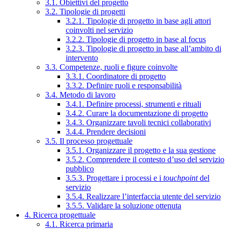
3.1. Obiettivi del progetto
3.2. Tipologie di progetti
3.2.1. Tipologie di progetto in base agli attori
coinvolti nel servizio
3.2.2. Tipologie di progetto in base al focus
3.2.3. Tipologie di progetto in base all’ambito di
intervento
3.3. Competenze, ruoli e figure coinvolte
3.3.1. Coordinatore di progetto
3.3.2. Definire ruoli e responsabilità
3.4. Metodo di lavoro
3.4.1. Definire processi, strumenti e rituali
3.4.2. Curare la documentazione di progetto
3.4.3. Organizzare tavoli tecnici collaborativi
3.4.4. Prendere decisioni
3.5. Il processo progettuale
3.5.1. Organizzare il progetto e la sua gestione
3.5.2. Comprendere il contesto d’uso del servizio
pubblico
3.5.3. Progettare i processi e i
touchpoint
del
servizio
3.5.4. Realizzare l’interfaccia utente del servizio
3.5.5. Validare la soluzione ottenuta
4. Ricerca progettuale
4.1. Ricerca primaria