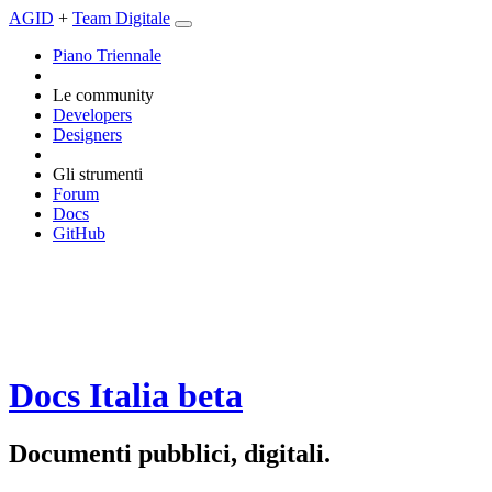
AGID
+
Team Digitale
Piano Triennale
Le community
Developers
Designers
Gli strumenti
Forum
Docs
GitHub
Docs Italia
beta
Documenti pubblici, digitali.