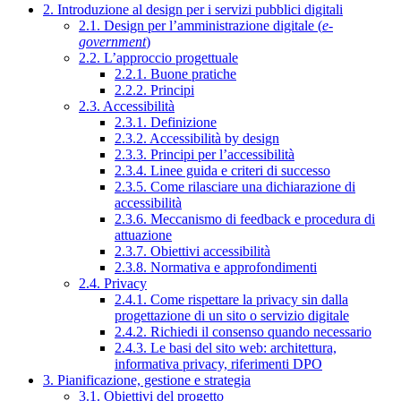
2. Introduzione al design per i servizi pubblici digitali
2.1. Design per l’amministrazione digitale (
e-
government
)
2.2. L’approccio progettuale
2.2.1. Buone pratiche
2.2.2. Principi
2.3. Accessibilità
2.3.1. Definizione
2.3.2. Accessibilità by design
2.3.3. Principi per l’accessibilità
2.3.4. Linee guida e criteri di successo
2.3.5. Come rilasciare una dichiarazione di
accessibilità
2.3.6. Meccanismo di feedback e procedura di
attuazione
2.3.7. Obiettivi accessibilità
2.3.8. Normativa e approfondimenti
2.4. Privacy
2.4.1. Come rispettare la privacy sin dalla
progettazione di un sito o servizio digitale
2.4.2. Richiedi il consenso quando necessario
2.4.3. Le basi del sito web: architettura,
informativa privacy, riferimenti DPO
3. Pianificazione, gestione e strategia
3.1. Obiettivi del progetto