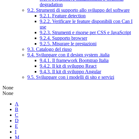
degradation
9.2. Strumenti di supporto allo sviluppo del software
9.2.1. Feature detection
9.2.2. Verificare le feature disponibili con Can I
use
9.2.3. Strumenti e risorse per CSS e JavaScript
9.2.4. Supporto browser
9.2.5. Misurare le prestazioni
9.3. Catalogo del riuso
9.4. Sviluppare con il design system .italia
9.4.1. Il framework Bootstrap Italia
9.4.2. Il kit di sviluppo React
9.4.3. Il kit di sviluppo Angular
9.5. Sviluppare con i modelli di sito e servizi
None
None
A
B
C
D
E
I
M