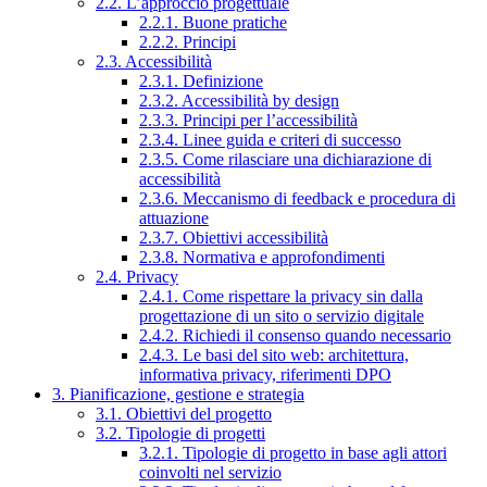
2.2. L’approccio progettuale
2.2.1. Buone pratiche
2.2.2. Principi
2.3. Accessibilità
2.3.1. Definizione
2.3.2. Accessibilità by design
2.3.3. Principi per l’accessibilità
2.3.4. Linee guida e criteri di successo
2.3.5. Come rilasciare una dichiarazione di
accessibilità
2.3.6. Meccanismo di feedback e procedura di
attuazione
2.3.7. Obiettivi accessibilità
2.3.8. Normativa e approfondimenti
2.4. Privacy
2.4.1. Come rispettare la privacy sin dalla
progettazione di un sito o servizio digitale
2.4.2. Richiedi il consenso quando necessario
2.4.3. Le basi del sito web: architettura,
informativa privacy, riferimenti DPO
3. Pianificazione, gestione e strategia
3.1. Obiettivi del progetto
3.2. Tipologie di progetti
3.2.1. Tipologie di progetto in base agli attori
coinvolti nel servizio