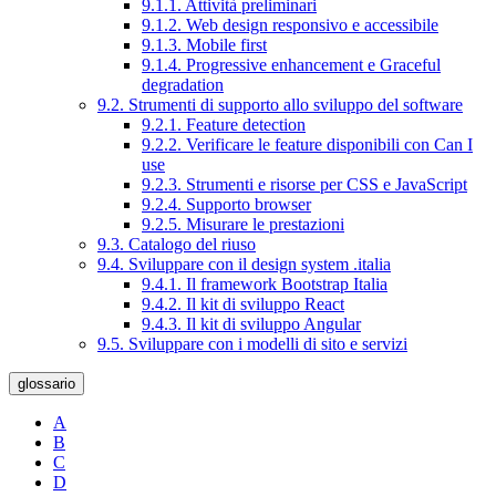
9.1.1. Attività preliminari
9.1.2. Web design responsivo e accessibile
9.1.3. Mobile first
9.1.4. Progressive enhancement e Graceful
degradation
9.2. Strumenti di supporto allo sviluppo del software
9.2.1. Feature detection
9.2.2. Verificare le feature disponibili con Can I
use
9.2.3. Strumenti e risorse per CSS e JavaScript
9.2.4. Supporto browser
9.2.5. Misurare le prestazioni
9.3. Catalogo del riuso
9.4. Sviluppare con il design system .italia
9.4.1. Il framework Bootstrap Italia
9.4.2. Il kit di sviluppo React
9.4.3. Il kit di sviluppo Angular
9.5. Sviluppare con i modelli di sito e servizi
glossario
A
B
C
D