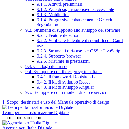
9.1.1. Attività preliminari
9.1.2. Web design responsivo e accessibile
9.1.3. Mobile first
9.1.4. Progressive enhancement e Graceful
degradation
9.2. Strumenti di supporto allo sviluppo del software
9.2.1. Feature detection
9.2.2. Verificare le feature disponibili con Can I
use
9.2.3. Strumenti e risorse per CSS e JavaScript
9.2.4. Supporto browser
9.2.5. Misurare le prestazioni
9.3. Catalogo del riuso
9.4. Sviluppare con il design system .italia
9.4.1. Il framework Bootstrap Italia
9.4.2. Il kit di sviluppo React
9.4.3. Il kit di sviluppo Angular
9.5. Sviluppare con i modelli di sito e servizi
1. Scopo, destinatari e uso del Manuale operativo di design
Team per la Trasformazione Digitale
in collaborazione con
Agenzia per l'Italia Digitale