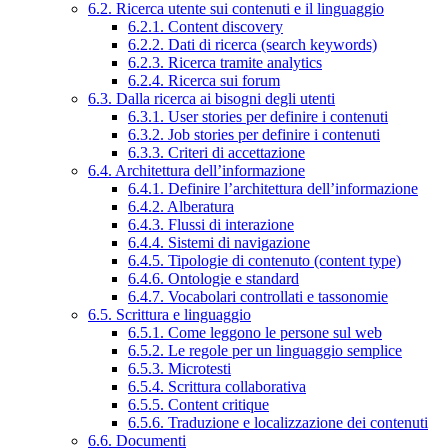
6.2. Ricerca utente sui contenuti e il linguaggio
6.2.1. Content discovery
6.2.2. Dati di ricerca (search keywords)
6.2.3. Ricerca tramite analytics
6.2.4. Ricerca sui forum
6.3. Dalla ricerca ai bisogni degli utenti
6.3.1. User stories per definire i contenuti
6.3.2. Job stories per definire i contenuti
6.3.3. Criteri di accettazione
6.4. Architettura dell’informazione
6.4.1. Definire l’architettura dell’informazione
6.4.2. Alberatura
6.4.3. Flussi di interazione
6.4.4. Sistemi di navigazione
6.4.5. Tipologie di contenuto (content type)
6.4.6. Ontologie e standard
6.4.7. Vocabolari controllati e tassonomie
6.5. Scrittura e linguaggio
6.5.1. Come leggono le persone sul web
6.5.2. Le regole per un linguaggio semplice
6.5.3. Microtesti
6.5.4. Scrittura collaborativa
6.5.5. Content critique
6.5.6. Traduzione e localizzazione dei contenuti
6.6. Documenti