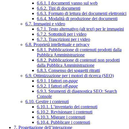
6.6.1. I documenti vanno sul web
6.6.2. Tipi di documenti
6.6.3. Formato di lettura dei documenti elettronici
6.6.4. Modalità di produzione dei documenti
6.7. Immagini e video
6.7.1. Testo alternativo (alt text) per le immagini
6.7.2. Sottotitoli per i video
6.7.3. Trascrizioni per i video
6.8. Proprietà intellettuale e privacy
6.8.1. Pubblicazione di contenuti prodotti dalla
Pubblica Amministrazione
6.8.2. Pubblicazione di contenuti non prodotti
dalla Pubblica Amministrazione
6.8.3. Consenso dei soggetti ritratti
6.9. Ottimizzazione per i motori di ricerca (SEO)
6.9.1. I fattori
on-page
6.9.2. I fattori
off-page
6.9.3. Strumenti di diagnostica SEO: Search
Console
6.10. Gestire i contenuti
6.10.1. L’inventario dei contenuti
6.10.2. Revisionare i contenuti
6.10.3. Migrare i contenuti
6.10.4. Pubblicare i contenuti
7. Progettazione dell’interazione