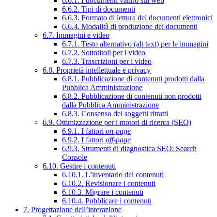
6.6.1. I documenti vanno sul web
6.6.2. Tipi di documenti
6.6.3. Formato di lettura dei documenti elettronici
6.6.4. Modalità di produzione dei documenti
6.7. Immagini e video
6.7.1. Testo alternativo (alt text) per le immagini
6.7.2. Sottotitoli per i video
6.7.3. Trascrizioni per i video
6.8. Proprietà intellettuale e privacy
6.8.1. Pubblicazione di contenuti prodotti dalla
Pubblica Amministrazione
6.8.2. Pubblicazione di contenuti non prodotti
dalla Pubblica Amministrazione
6.8.3. Consenso dei soggetti ritratti
6.9. Ottimizzazione per i motori di ricerca (SEO)
6.9.1. I fattori
on-page
6.9.2. I fattori
off-page
6.9.3. Strumenti di diagnostica SEO: Search
Console
6.10. Gestire i contenuti
6.10.1. L’inventario dei contenuti
6.10.2. Revisionare i contenuti
6.10.3. Migrare i contenuti
6.10.4. Pubblicare i contenuti
7. Progettazione dell’interazione