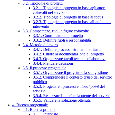
3.2. Tipologie di progetti
3.2.1. Tipologie di progetto in base agli attori
coinvolti nel servizio
3.2.2. Tipologie di progetto in base al focus
3.2.3. Tipologie di progetto in base all’ambito di
intervento
3.3. Competenze, ruoli e figure coinvolte
3.3.1. Coordinatore di progetto
3.3.2. Definire ruoli e responsabilità
3.4. Metodo di lavoro
3.4.1. Definire processi, strumenti e rituali
3.4.2. Curare la documentazione di progetto
3.4.3. Organizzare tavoli tecnici collaborativi
3.4.4. Prendere decisioni
3.5. Il processo progettuale
3.5.1. Organizzare il progetto e la sua gestione
3.5.2. Comprendere il contesto d’uso del servizio
pubblico
3.5.3. Progettare i processi e i
touchpoint
del
servizio
3.5.4. Realizzare l’interfaccia utente del servizio
3.5.5. Validare la soluzione ottenuta
4. Ricerca progettuale
4.1. Ricerca primaria
4.1.1. Interviste