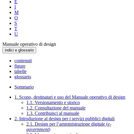
E
I
M
O
S
T
U
Manuale operativo di design
indici e glossario
contenuti
figure
tabelle
glossario
Sommario
1. Scopo, destinatari e uso del Manuale operativo di design
1.1. Versionamento e storico
1.2. Consultazione del manuale
1.3. Contribuisci al manuale
2. Introduzione al design per i servizi pubblici digitali
2.1. Design per l’amministrazione digitale (
e-
government
)