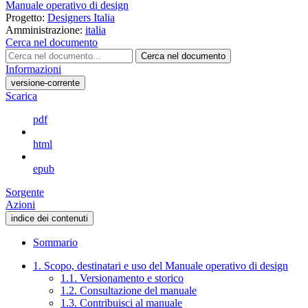
Manuale operativo di design
Progetto:
Designers Italia
Amministrazione:
italia
Cerca nel documento
Cerca nel documento
Informazioni
versione-corrente
Scarica
pdf
html
epub
Sorgente
Azioni
indice dei contenuti
Sommario
1. Scopo, destinatari e uso del Manuale operativo di design
1.1. Versionamento e storico
1.2. Consultazione del manuale
1.3. Contribuisci al manuale