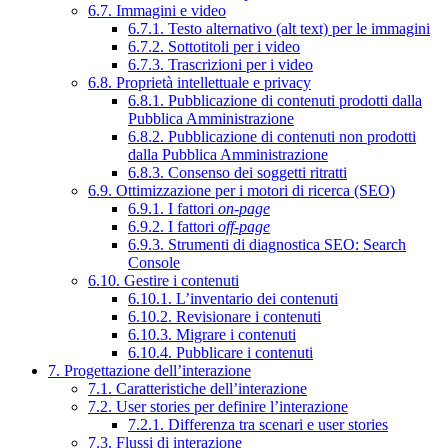
6.7. Immagini e video
6.7.1. Testo alternativo (alt text) per le immagini
6.7.2. Sottotitoli per i video
6.7.3. Trascrizioni per i video
6.8. Proprietà intellettuale e privacy
6.8.1. Pubblicazione di contenuti prodotti dalla
Pubblica Amministrazione
6.8.2. Pubblicazione di contenuti non prodotti
dalla Pubblica Amministrazione
6.8.3. Consenso dei soggetti ritratti
6.9. Ottimizzazione per i motori di ricerca (SEO)
6.9.1. I fattori
on-page
6.9.2. I fattori
off-page
6.9.3. Strumenti di diagnostica SEO: Search
Console
6.10. Gestire i contenuti
6.10.1. L’inventario dei contenuti
6.10.2. Revisionare i contenuti
6.10.3. Migrare i contenuti
6.10.4. Pubblicare i contenuti
7. Progettazione dell’interazione
7.1. Caratteristiche dell’interazione
7.2. User stories per definire l’interazione
7.2.1. Differenza tra scenari e user stories
7.3. Flussi di interazione