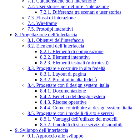
7.1. Caratteristiche dell’interazione
7.2. User stories per definire l’interazione
7.2.1. Differenza tra scenari e user stories
7.3. Flussi di interazione
7.4. Wireframe
7.5. Prototipi interattivi
8. Progettazione dell’interfaccia
8.1. Obiettivi dell’interfaccia
8.2. Elementi dell’interfaccia
8.2.1. Elementi di composizione
8.2.2. Elementi interattivi
8.2.3. Elementi testuali (microtesti)
8.3. Progettare e costruire in alta fedeltà
8.3.1. Layout di pagina
8.3.2. Prototipi in alta fedeltà
8.4. Progettare con il design system .italia
8.4.1. Documentazione
8.4.2. Benefici del design system
8.4.3. Risorse operative
8.4.4. Come contribuire al design system .italia
8.5. Progettare con i modelli di sito e servizi
8.5.1. Vantaggi dell’utilizzo dei modelli
8.5.2. I modelli di sito e servizi disponibili
9. Sviluppo dell’interfaccia
9.1. Approccio allo sviluppo