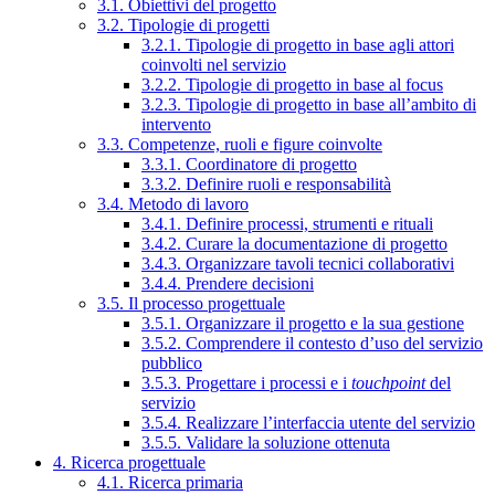
3.1. Obiettivi del progetto
3.2. Tipologie di progetti
3.2.1. Tipologie di progetto in base agli attori
coinvolti nel servizio
3.2.2. Tipologie di progetto in base al focus
3.2.3. Tipologie di progetto in base all’ambito di
intervento
3.3. Competenze, ruoli e figure coinvolte
3.3.1. Coordinatore di progetto
3.3.2. Definire ruoli e responsabilità
3.4. Metodo di lavoro
3.4.1. Definire processi, strumenti e rituali
3.4.2. Curare la documentazione di progetto
3.4.3. Organizzare tavoli tecnici collaborativi
3.4.4. Prendere decisioni
3.5. Il processo progettuale
3.5.1. Organizzare il progetto e la sua gestione
3.5.2. Comprendere il contesto d’uso del servizio
pubblico
3.5.3. Progettare i processi e i
touchpoint
del
servizio
3.5.4. Realizzare l’interfaccia utente del servizio
3.5.5. Validare la soluzione ottenuta
4. Ricerca progettuale
4.1. Ricerca primaria