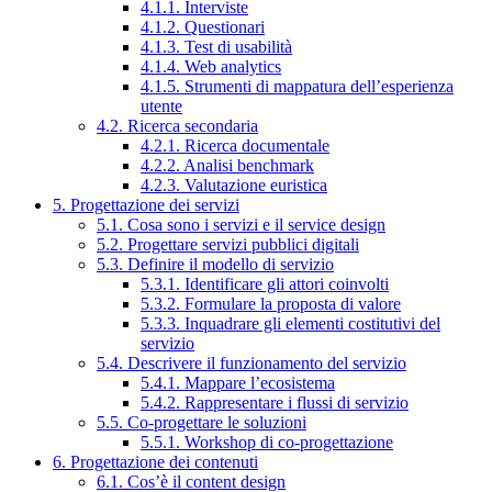
4.1.1. Interviste
4.1.2. Questionari
4.1.3. Test di usabilità
4.1.4. Web analytics
4.1.5. Strumenti di mappatura dell’esperienza
utente
4.2. Ricerca secondaria
4.2.1. Ricerca documentale
4.2.2. Analisi benchmark
4.2.3. Valutazione euristica
5. Progettazione dei servizi
5.1. Cosa sono i servizi e il service design
5.2. Progettare servizi pubblici digitali
5.3. Definire il modello di servizio
5.3.1. Identificare gli attori coinvolti
5.3.2. Formulare la proposta di valore
5.3.3. Inquadrare gli elementi costitutivi del
servizio
5.4. Descrivere il funzionamento del servizio
5.4.1. Mappare l’ecosistema
5.4.2. Rappresentare i flussi di servizio
5.5. Co-progettare le soluzioni
5.5.1. Workshop di co-progettazione
6. Progettazione dei contenuti
6.1. Cos’è il content design