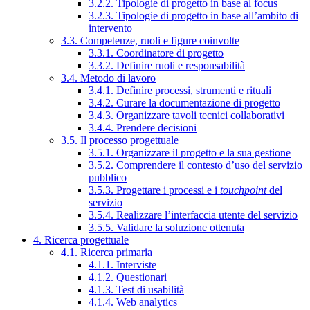
3.2.2. Tipologie di progetto in base al focus
3.2.3. Tipologie di progetto in base all’ambito di
intervento
3.3. Competenze, ruoli e figure coinvolte
3.3.1. Coordinatore di progetto
3.3.2. Definire ruoli e responsabilità
3.4. Metodo di lavoro
3.4.1. Definire processi, strumenti e rituali
3.4.2. Curare la documentazione di progetto
3.4.3. Organizzare tavoli tecnici collaborativi
3.4.4. Prendere decisioni
3.5. Il processo progettuale
3.5.1. Organizzare il progetto e la sua gestione
3.5.2. Comprendere il contesto d’uso del servizio
pubblico
3.5.3. Progettare i processi e i
touchpoint
del
servizio
3.5.4. Realizzare l’interfaccia utente del servizio
3.5.5. Validare la soluzione ottenuta
4. Ricerca progettuale
4.1. Ricerca primaria
4.1.1. Interviste
4.1.2. Questionari
4.1.3. Test di usabilità
4.1.4. Web analytics