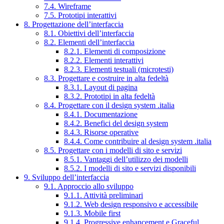
7.4. Wireframe
7.5. Prototipi interattivi
8. Progettazione dell’interfaccia
8.1. Obiettivi dell’interfaccia
8.2. Elementi dell’interfaccia
8.2.1. Elementi di composizione
8.2.2. Elementi interattivi
8.2.3. Elementi testuali (microtesti)
8.3. Progettare e costruire in alta fedeltà
8.3.1. Layout di pagina
8.3.2. Prototipi in alta fedeltà
8.4. Progettare con il design system .italia
8.4.1. Documentazione
8.4.2. Benefici del design system
8.4.3. Risorse operative
8.4.4. Come contribuire al design system .italia
8.5. Progettare con i modelli di sito e servizi
8.5.1. Vantaggi dell’utilizzo dei modelli
8.5.2. I modelli di sito e servizi disponibili
9. Sviluppo dell’interfaccia
9.1. Approccio allo sviluppo
9.1.1. Attività preliminari
9.1.2. Web design responsivo e accessibile
9.1.3. Mobile first
9.1.4. Progressive enhancement e Graceful