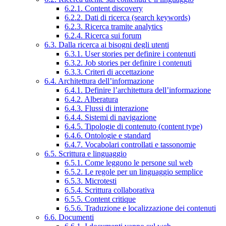
6.2.1. Content discovery
6.2.2. Dati di ricerca (search keywords)
6.2.3. Ricerca tramite analytics
6.2.4. Ricerca sui forum
6.3. Dalla ricerca ai bisogni degli utenti
6.3.1. User stories per definire i contenuti
6.3.2. Job stories per definire i contenuti
6.3.3. Criteri di accettazione
6.4. Architettura dell’informazione
6.4.1. Definire l’architettura dell’informazione
6.4.2. Alberatura
6.4.3. Flussi di interazione
6.4.4. Sistemi di navigazione
6.4.5. Tipologie di contenuto (content type)
6.4.6. Ontologie e standard
6.4.7. Vocabolari controllati e tassonomie
6.5. Scrittura e linguaggio
6.5.1. Come leggono le persone sul web
6.5.2. Le regole per un linguaggio semplice
6.5.3. Microtesti
6.5.4. Scrittura collaborativa
6.5.5. Content critique
6.5.6. Traduzione e localizzazione dei contenuti
6.6. Documenti