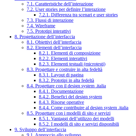
7.1. Caratteristiche dell’interazione
7.2. User stories per definire l’interazione
7.2.1. Differenza tra scenari e user stories
7.3. Flussi di interazione
7.4. Wireframe
7.5. Prototipi interattivi
8. Progettazione dell’interfaccia
8.1. Obiettivi dell’interfaccia
8.2. Elementi dell’interfaccia
8.2.1. Elementi di composizione
8.2.2. Elementi interattivi
8.2.3. Elementi testuali (microtesti)
8.3. Progettare e costruire in alta fedeltà
8.3.1. Layout di pagina
8.3.2. Prototipi in alta fedeltà
8.4. Progettare con il design system .italia
8.4.1. Documentazione
8.4.2. Benefici del design system
8.4.3. Risorse operative
8.4.4. Come contribuire al design system .italia
8.5. Progettare con i modelli di sito e servizi
8.5.1. Vantaggi dell’utilizzo dei modelli
8.5.2. I modelli di sito e servizi disponibili
9. Sviluppo dell’interfaccia
9.1. Approccio allo sviluppo