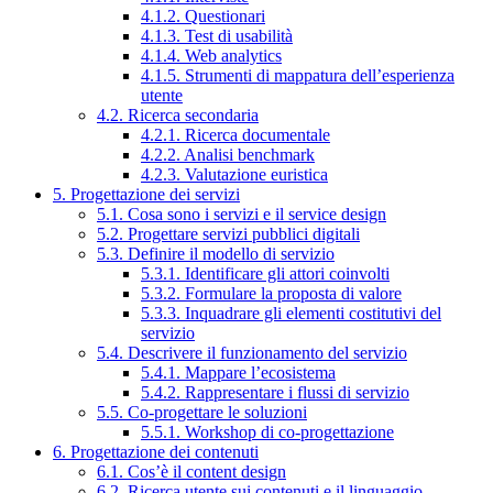
4.1.2. Questionari
4.1.3. Test di usabilità
4.1.4. Web analytics
4.1.5. Strumenti di mappatura dell’esperienza
utente
4.2. Ricerca secondaria
4.2.1. Ricerca documentale
4.2.2. Analisi benchmark
4.2.3. Valutazione euristica
5. Progettazione dei servizi
5.1. Cosa sono i servizi e il service design
5.2. Progettare servizi pubblici digitali
5.3. Definire il modello di servizio
5.3.1. Identificare gli attori coinvolti
5.3.2. Formulare la proposta di valore
5.3.3. Inquadrare gli elementi costitutivi del
servizio
5.4. Descrivere il funzionamento del servizio
5.4.1. Mappare l’ecosistema
5.4.2. Rappresentare i flussi di servizio
5.5. Co-progettare le soluzioni
5.5.1. Workshop di co-progettazione
6. Progettazione dei contenuti
6.1. Cos’è il content design
6.2. Ricerca utente sui contenuti e il linguaggio