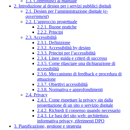
1.3. Contribuisci al manuale
2. Introduzione al design per i servizi pubblici digitali
2.1. Design per l’amministrazione digitale (
e-
government
)
2.2. L’approccio progettuale
2.2.1. Buone pratiche
2.2.2. Principi
2.3. Accessibilità
2.3.1. Definizione
2.3.2. Accessibilità by design
2.3.3. Principi per l’accessibilità
2.3.4. Linee guida e criteri di successo
2.3.5. Come rilasciare una dichiarazione di
accessibilità
2.3.6. Meccanismo di feedback e procedura di
attuazione
2.3.7. Obiettivi accessibilità
2.3.8. Normativa e approfondimenti
2.4. Privacy
2.4.1. Come rispettare la privacy sin dalla
progettazione di un sito o servizio digitale
2.4.2. Richiedi il consenso quando necessario
2.4.3. Le basi del sito web: architettura,
informativa privacy, riferimenti DPO
3. Pianificazione, gestione e strategia