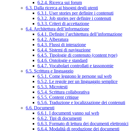
6.2.4. Ricerca sui forum
6.3. Dalla ricerca ai bisogni degli utenti
6.3.1. User stories per definire i contenuti
6.3.2. Job stories per definire i contenuti
6.3.3. Criteri di accettazione
6.4. Architettura dell’informazione
6.4.1. Definire l’architettura dell’informazione
6.4.2. Alberatura
6.4.3. Flussi di interazione
6.4.4. Sistemi di navigazione
6.4.5. Tipologie di contenuto (content type)
6.4.6. Ontologie e standard
6.4.7. Vocabolari controllati e tassonomie
6.5. Scrittura e linguaggio
6.5.1. Come leggono le persone sul web
6.5.2. Le regole per un linguaggio semplice
6.5.3. Microtesti
6.5.4. Scrittura collaborativa
6.5.5. Content critique
6.5.6. Traduzione e localizzazione dei contenuti
6.6. Documenti
6.6.1. I documenti vanno sul web
6.6.2. Tipi di documenti
6.6.3. Formato di lettura dei documenti elettronici
6.6.4. Modalità di produzione dei documenti