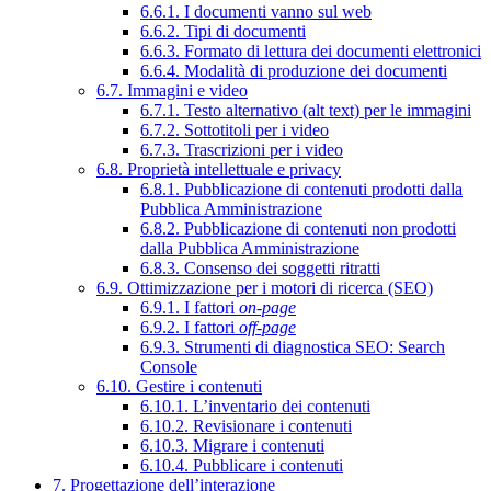
6.6.1. I documenti vanno sul web
6.6.2. Tipi di documenti
6.6.3. Formato di lettura dei documenti elettronici
6.6.4. Modalità di produzione dei documenti
6.7. Immagini e video
6.7.1. Testo alternativo (alt text) per le immagini
6.7.2. Sottotitoli per i video
6.7.3. Trascrizioni per i video
6.8. Proprietà intellettuale e privacy
6.8.1. Pubblicazione di contenuti prodotti dalla
Pubblica Amministrazione
6.8.2. Pubblicazione di contenuti non prodotti
dalla Pubblica Amministrazione
6.8.3. Consenso dei soggetti ritratti
6.9. Ottimizzazione per i motori di ricerca (SEO)
6.9.1. I fattori
on-page
6.9.2. I fattori
off-page
6.9.3. Strumenti di diagnostica SEO: Search
Console
6.10. Gestire i contenuti
6.10.1. L’inventario dei contenuti
6.10.2. Revisionare i contenuti
6.10.3. Migrare i contenuti
6.10.4. Pubblicare i contenuti
7. Progettazione dell’interazione