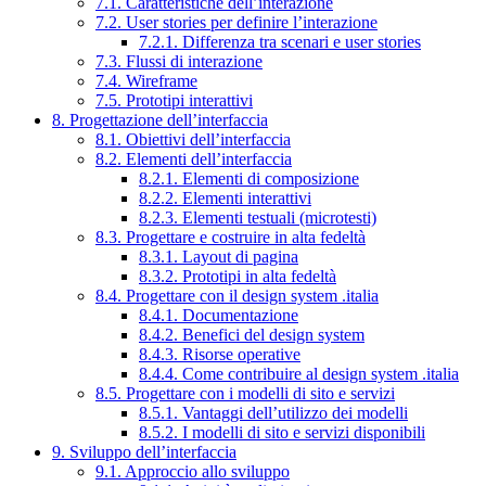
7.1. Caratteristiche dell’interazione
7.2. User stories per definire l’interazione
7.2.1. Differenza tra scenari e user stories
7.3. Flussi di interazione
7.4. Wireframe
7.5. Prototipi interattivi
8. Progettazione dell’interfaccia
8.1. Obiettivi dell’interfaccia
8.2. Elementi dell’interfaccia
8.2.1. Elementi di composizione
8.2.2. Elementi interattivi
8.2.3. Elementi testuali (microtesti)
8.3. Progettare e costruire in alta fedeltà
8.3.1. Layout di pagina
8.3.2. Prototipi in alta fedeltà
8.4. Progettare con il design system .italia
8.4.1. Documentazione
8.4.2. Benefici del design system
8.4.3. Risorse operative
8.4.4. Come contribuire al design system .italia
8.5. Progettare con i modelli di sito e servizi
8.5.1. Vantaggi dell’utilizzo dei modelli
8.5.2. I modelli di sito e servizi disponibili
9. Sviluppo dell’interfaccia
9.1. Approccio allo sviluppo