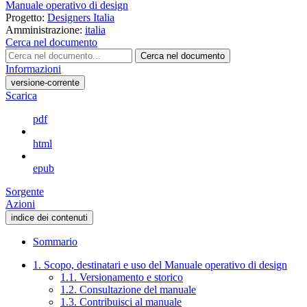
Manuale operativo di design
Progetto:
Designers Italia
Amministrazione:
italia
Cerca nel documento
Cerca nel documento
Informazioni
versione-corrente
Scarica
pdf
html
epub
Sorgente
Azioni
indice dei contenuti
Sommario
1. Scopo, destinatari e uso del Manuale operativo di design
1.1. Versionamento e storico
1.2. Consultazione del manuale
1.3. Contribuisci al manuale