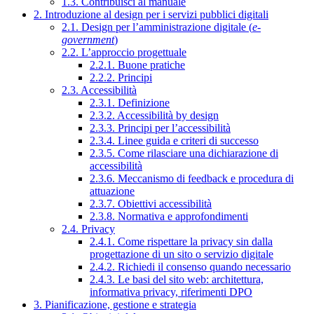
1.3. Contribuisci al manuale
2. Introduzione al design per i servizi pubblici digitali
2.1. Design per l’amministrazione digitale (
e-
government
)
2.2. L’approccio progettuale
2.2.1. Buone pratiche
2.2.2. Principi
2.3. Accessibilità
2.3.1. Definizione
2.3.2. Accessibilità by design
2.3.3. Principi per l’accessibilità
2.3.4. Linee guida e criteri di successo
2.3.5. Come rilasciare una dichiarazione di
accessibilità
2.3.6. Meccanismo di feedback e procedura di
attuazione
2.3.7. Obiettivi accessibilità
2.3.8. Normativa e approfondimenti
2.4. Privacy
2.4.1. Come rispettare la privacy sin dalla
progettazione di un sito o servizio digitale
2.4.2. Richiedi il consenso quando necessario
2.4.3. Le basi del sito web: architettura,
informativa privacy, riferimenti DPO
3. Pianificazione, gestione e strategia