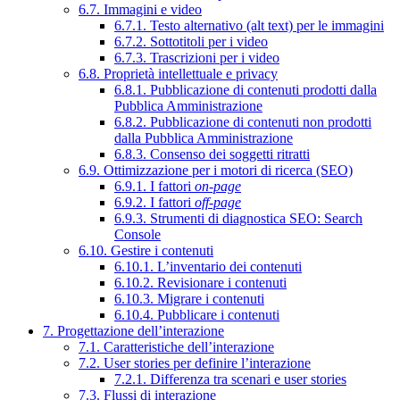
6.7. Immagini e video
6.7.1. Testo alternativo (alt text) per le immagini
6.7.2. Sottotitoli per i video
6.7.3. Trascrizioni per i video
6.8. Proprietà intellettuale e privacy
6.8.1. Pubblicazione di contenuti prodotti dalla
Pubblica Amministrazione
6.8.2. Pubblicazione di contenuti non prodotti
dalla Pubblica Amministrazione
6.8.3. Consenso dei soggetti ritratti
6.9. Ottimizzazione per i motori di ricerca (SEO)
6.9.1. I fattori
on-page
6.9.2. I fattori
off-page
6.9.3. Strumenti di diagnostica SEO: Search
Console
6.10. Gestire i contenuti
6.10.1. L’inventario dei contenuti
6.10.2. Revisionare i contenuti
6.10.3. Migrare i contenuti
6.10.4. Pubblicare i contenuti
7. Progettazione dell’interazione
7.1. Caratteristiche dell’interazione
7.2. User stories per definire l’interazione
7.2.1. Differenza tra scenari e user stories
7.3. Flussi di interazione