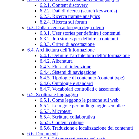
6.2.1. Content discovery
6.2.2. Dati di ricerca (search keywords)
6.2.3. Ricerca tramite analytics
6.2.4. Ricerca sui forum
6.3. Dalla ricerca ai bisogni degli utenti
6.3.1. User stories per definire i contenuti
6.3.2. Job stories per definire i contenuti
6.3.3. Criteri di accettazione
6.4. Architettura dell’informazione
6.4.1. Definire l’architettura dell’informazione
6.4.2. Alberatura
6.4.3. Flussi di interazione
6.4.4. Sistemi di navigazione
6.4.5. Tipologie di contenuto (content type)
6.4.6. Ontologie e standard
6.4.7. Vocabolari controllati e tassonomie
6.5. Scrittura e linguaggio
6.5.1. Come leggono le persone sul web
6.5.2. Le regole per un linguaggio semplice
6.5.3. Microtesti
6.5.4. Scrittura collaborativa
6.5.5. Content critique
6.5.6. Traduzione e localizzazione dei contenuti
6.6. Documenti