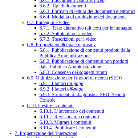
6.6.1. I documenti vanno sul web
6.6.2. Tipi di documenti
6.6.3. Formato di lettura dei documenti elettronici
6.6.4. Modalità di produzione dei documenti
6.7. Immagini e video
6.7.1. Testo alternativo (alt text) per le immagini
6.7.2. Sottotitoli per i video
6.7.3. Trascrizioni per i video
6.8. Proprietà intellettuale e privacy
6.8.1. Pubblicazione di contenuti prodotti dalla
Pubblica Amministrazione
6.8.2. Pubblicazione di contenuti non prodotti
dalla Pubblica Amministrazione
6.8.3. Consenso dei soggetti ritratti
6.9. Ottimizzazione per i motori di ricerca (SEO)
6.9.1. I fattori
on-page
6.9.2. I fattori
off-page
6.9.3. Strumenti di diagnostica SEO: Search
Console
6.10. Gestire i contenuti
6.10.1. L’inventario dei contenuti
6.10.2. Revisionare i contenuti
6.10.3. Migrare i contenuti
6.10.4. Pubblicare i contenuti
7. Progettazione dell’interazione