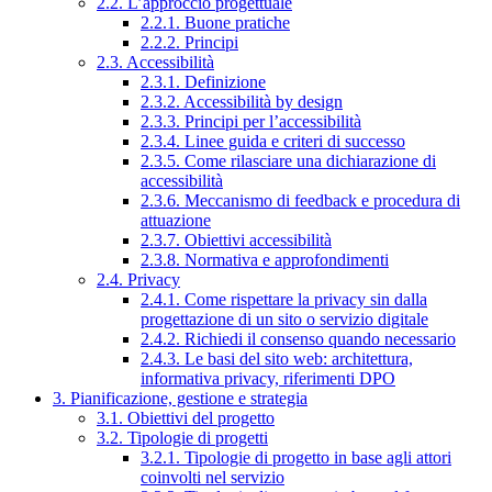
2.2. L’approccio progettuale
2.2.1. Buone pratiche
2.2.2. Principi
2.3. Accessibilità
2.3.1. Definizione
2.3.2. Accessibilità by design
2.3.3. Principi per l’accessibilità
2.3.4. Linee guida e criteri di successo
2.3.5. Come rilasciare una dichiarazione di
accessibilità
2.3.6. Meccanismo di feedback e procedura di
attuazione
2.3.7. Obiettivi accessibilità
2.3.8. Normativa e approfondimenti
2.4. Privacy
2.4.1. Come rispettare la privacy sin dalla
progettazione di un sito o servizio digitale
2.4.2. Richiedi il consenso quando necessario
2.4.3. Le basi del sito web: architettura,
informativa privacy, riferimenti DPO
3. Pianificazione, gestione e strategia
3.1. Obiettivi del progetto
3.2. Tipologie di progetti
3.2.1. Tipologie di progetto in base agli attori
coinvolti nel servizio