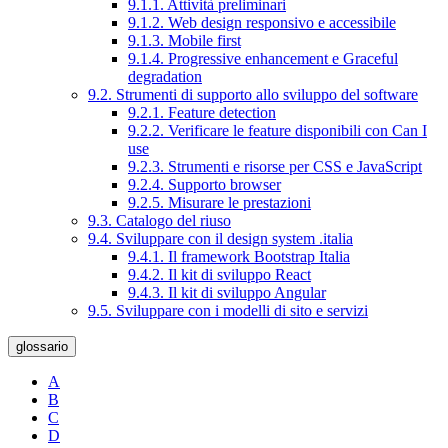
9.1.1. Attività preliminari
9.1.2. Web design responsivo e accessibile
9.1.3. Mobile first
9.1.4. Progressive enhancement e Graceful
degradation
9.2. Strumenti di supporto allo sviluppo del software
9.2.1. Feature detection
9.2.2. Verificare le feature disponibili con Can I
use
9.2.3. Strumenti e risorse per CSS e JavaScript
9.2.4. Supporto browser
9.2.5. Misurare le prestazioni
9.3. Catalogo del riuso
9.4. Sviluppare con il design system .italia
9.4.1. Il framework Bootstrap Italia
9.4.2. Il kit di sviluppo React
9.4.3. Il kit di sviluppo Angular
9.5. Sviluppare con i modelli di sito e servizi
glossario
A
B
C
D