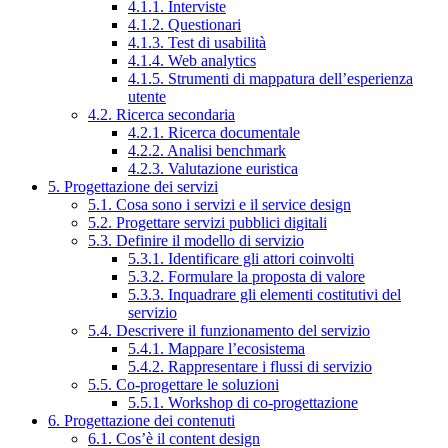
4.1.1. Interviste
4.1.2. Questionari
4.1.3. Test di usabilità
4.1.4. Web analytics
4.1.5. Strumenti di mappatura dell’esperienza
utente
4.2. Ricerca secondaria
4.2.1. Ricerca documentale
4.2.2. Analisi benchmark
4.2.3. Valutazione euristica
5. Progettazione dei servizi
5.1. Cosa sono i servizi e il service design
5.2. Progettare servizi pubblici digitali
5.3. Definire il modello di servizio
5.3.1. Identificare gli attori coinvolti
5.3.2. Formulare la proposta di valore
5.3.3. Inquadrare gli elementi costitutivi del
servizio
5.4. Descrivere il funzionamento del servizio
5.4.1. Mappare l’ecosistema
5.4.2. Rappresentare i flussi di servizio
5.5. Co-progettare le soluzioni
5.5.1. Workshop di co-progettazione
6. Progettazione dei contenuti
6.1. Cos’è il content design