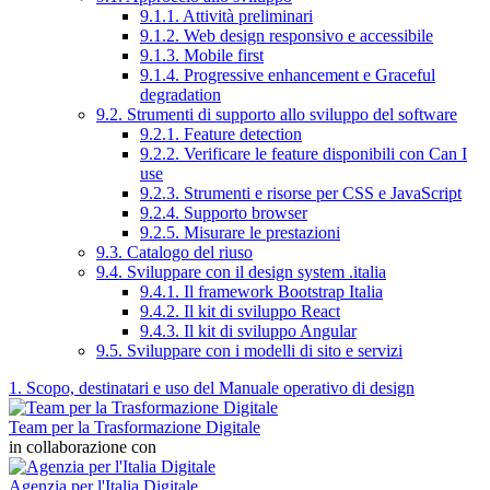
9.1.1. Attività preliminari
9.1.2. Web design responsivo e accessibile
9.1.3. Mobile first
9.1.4. Progressive enhancement e Graceful
degradation
9.2. Strumenti di supporto allo sviluppo del software
9.2.1. Feature detection
9.2.2. Verificare le feature disponibili con Can I
use
9.2.3. Strumenti e risorse per CSS e JavaScript
9.2.4. Supporto browser
9.2.5. Misurare le prestazioni
9.3. Catalogo del riuso
9.4. Sviluppare con il design system .italia
9.4.1. Il framework Bootstrap Italia
9.4.2. Il kit di sviluppo React
9.4.3. Il kit di sviluppo Angular
9.5. Sviluppare con i modelli di sito e servizi
1. Scopo, destinatari e uso del Manuale operativo di design
Team per la Trasformazione Digitale
in collaborazione con
Agenzia per l'Italia Digitale