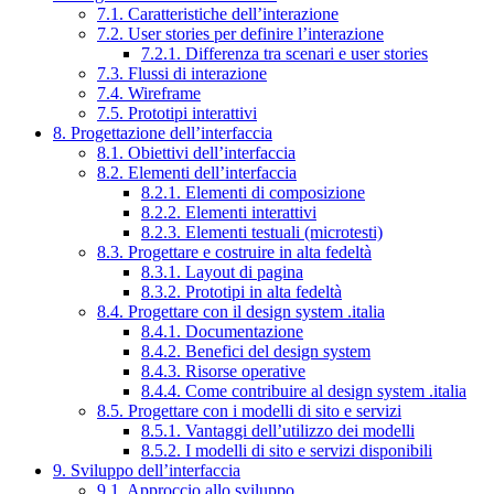
7.1. Caratteristiche dell’interazione
7.2. User stories per definire l’interazione
7.2.1. Differenza tra scenari e user stories
7.3. Flussi di interazione
7.4. Wireframe
7.5. Prototipi interattivi
8. Progettazione dell’interfaccia
8.1. Obiettivi dell’interfaccia
8.2. Elementi dell’interfaccia
8.2.1. Elementi di composizione
8.2.2. Elementi interattivi
8.2.3. Elementi testuali (microtesti)
8.3. Progettare e costruire in alta fedeltà
8.3.1. Layout di pagina
8.3.2. Prototipi in alta fedeltà
8.4. Progettare con il design system .italia
8.4.1. Documentazione
8.4.2. Benefici del design system
8.4.3. Risorse operative
8.4.4. Come contribuire al design system .italia
8.5. Progettare con i modelli di sito e servizi
8.5.1. Vantaggi dell’utilizzo dei modelli
8.5.2. I modelli di sito e servizi disponibili
9. Sviluppo dell’interfaccia
9.1. Approccio allo sviluppo