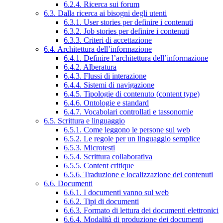
6.2.4. Ricerca sui forum
6.3. Dalla ricerca ai bisogni degli utenti
6.3.1. User stories per definire i contenuti
6.3.2. Job stories per definire i contenuti
6.3.3. Criteri di accettazione
6.4. Architettura dell’informazione
6.4.1. Definire l’architettura dell’informazione
6.4.2. Alberatura
6.4.3. Flussi di interazione
6.4.4. Sistemi di navigazione
6.4.5. Tipologie di contenuto (content type)
6.4.6. Ontologie e standard
6.4.7. Vocabolari controllati e tassonomie
6.5. Scrittura e linguaggio
6.5.1. Come leggono le persone sul web
6.5.2. Le regole per un linguaggio semplice
6.5.3. Microtesti
6.5.4. Scrittura collaborativa
6.5.5. Content critique
6.5.6. Traduzione e localizzazione dei contenuti
6.6. Documenti
6.6.1. I documenti vanno sul web
6.6.2. Tipi di documenti
6.6.3. Formato di lettura dei documenti elettronici
6.6.4. Modalità di produzione dei documenti