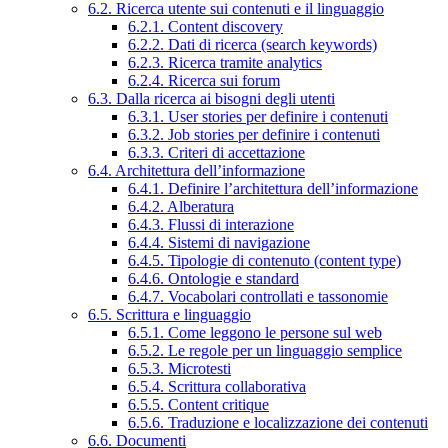
6.2. Ricerca utente sui contenuti e il linguaggio
6.2.1. Content discovery
6.2.2. Dati di ricerca (search keywords)
6.2.3. Ricerca tramite analytics
6.2.4. Ricerca sui forum
6.3. Dalla ricerca ai bisogni degli utenti
6.3.1. User stories per definire i contenuti
6.3.2. Job stories per definire i contenuti
6.3.3. Criteri di accettazione
6.4. Architettura dell’informazione
6.4.1. Definire l’architettura dell’informazione
6.4.2. Alberatura
6.4.3. Flussi di interazione
6.4.4. Sistemi di navigazione
6.4.5. Tipologie di contenuto (content type)
6.4.6. Ontologie e standard
6.4.7. Vocabolari controllati e tassonomie
6.5. Scrittura e linguaggio
6.5.1. Come leggono le persone sul web
6.5.2. Le regole per un linguaggio semplice
6.5.3. Microtesti
6.5.4. Scrittura collaborativa
6.5.5. Content critique
6.5.6. Traduzione e localizzazione dei contenuti
6.6. Documenti