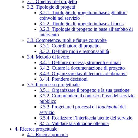
3.1. Obiettivi del progetto
3.2. Tipologie di progetti
3.2.1. Tipologie di progetto in base agli attori
coinvolti nel servizio
3.2.2. Tipologie di progetto in base al focus
3.2.3. Tipologie di progetto in base all’ambito di
intervento
3.3. Competenze, ruoli e figure coinvolte
3.3.1. Coordinatore di progetto
3.3.2. Definire ruoli e responsabilità
3.4. Metodo di lavoro
3.4.1. Definire processi, strumenti e rituali
3.4.2. Curare la documentazione di progetto
3.4.3. Organizzare tavoli tecnici collaborativi
3.4.4. Prendere decisioni
3.5. Il processo progettuale
3.5.1. Organizzare il progetto e la sua gestione
3.5.2. Comprendere il contesto d’uso del servizio
pubblico
3.5.3. Progettare i processi e i
touchpoint
del
servizio
3.5.4. Realizzare l’interfaccia utente del servizio
3.5.5. Validare la soluzione ottenuta
4. Ricerca progettuale
4.1. Ricerca primaria