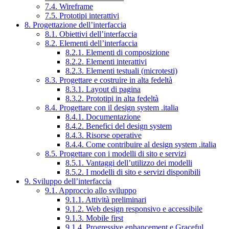
7.4. Wireframe
7.5. Prototipi interattivi
8. Progettazione dell’interfaccia
8.1. Obiettivi dell’interfaccia
8.2. Elementi dell’interfaccia
8.2.1. Elementi di composizione
8.2.2. Elementi interattivi
8.2.3. Elementi testuali (microtesti)
8.3. Progettare e costruire in alta fedeltà
8.3.1. Layout di pagina
8.3.2. Prototipi in alta fedeltà
8.4. Progettare con il design system .italia
8.4.1. Documentazione
8.4.2. Benefici del design system
8.4.3. Risorse operative
8.4.4. Come contribuire al design system .italia
8.5. Progettare con i modelli di sito e servizi
8.5.1. Vantaggi dell’utilizzo dei modelli
8.5.2. I modelli di sito e servizi disponibili
9. Sviluppo dell’interfaccia
9.1. Approccio allo sviluppo
9.1.1. Attività preliminari
9.1.2. Web design responsivo e accessibile
9.1.3. Mobile first
9.1.4. Progressive enhancement e Graceful