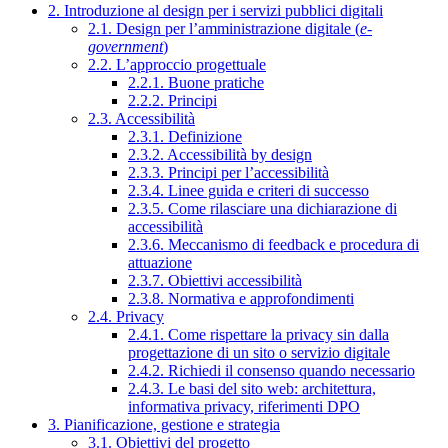
2. Introduzione al design per i servizi pubblici digitali
2.1. Design per l’amministrazione digitale (
e-
government
)
2.2. L’approccio progettuale
2.2.1. Buone pratiche
2.2.2. Principi
2.3. Accessibilità
2.3.1. Definizione
2.3.2. Accessibilità by design
2.3.3. Principi per l’accessibilità
2.3.4. Linee guida e criteri di successo
2.3.5. Come rilasciare una dichiarazione di
accessibilità
2.3.6. Meccanismo di feedback e procedura di
attuazione
2.3.7. Obiettivi accessibilità
2.3.8. Normativa e approfondimenti
2.4. Privacy
2.4.1. Come rispettare la privacy sin dalla
progettazione di un sito o servizio digitale
2.4.2. Richiedi il consenso quando necessario
2.4.3. Le basi del sito web: architettura,
informativa privacy, riferimenti DPO
3. Pianificazione, gestione e strategia
3.1. Obiettivi del progetto