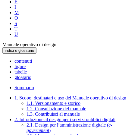
E
I
M
O
S
T
U
Manuale operativo di design
indici e glossario
contenuti
figure
tabelle
glossario
Sommario
1. Scopo, destinatari e uso del Manuale operativo di design
1.1. Versionamento e storico
1.2. Consultazione del manuale
1.3. Contribuisci al manuale
2. Introduzione al design per i servizi pubblici digitali
2.1. Design per l’amministrazione digitale (
e-
government
)