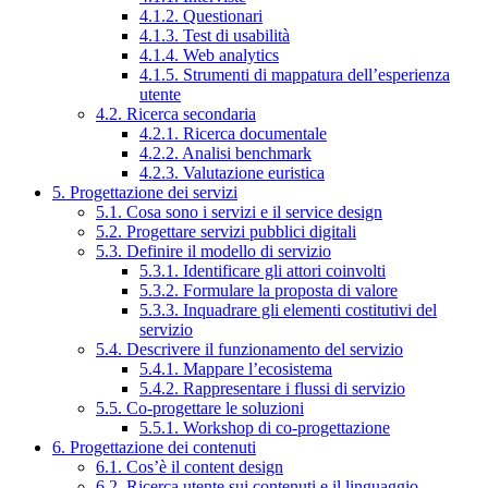
4.1.2. Questionari
4.1.3. Test di usabilità
4.1.4. Web analytics
4.1.5. Strumenti di mappatura dell’esperienza
utente
4.2. Ricerca secondaria
4.2.1. Ricerca documentale
4.2.2. Analisi benchmark
4.2.3. Valutazione euristica
5. Progettazione dei servizi
5.1. Cosa sono i servizi e il service design
5.2. Progettare servizi pubblici digitali
5.3. Definire il modello di servizio
5.3.1. Identificare gli attori coinvolti
5.3.2. Formulare la proposta di valore
5.3.3. Inquadrare gli elementi costitutivi del
servizio
5.4. Descrivere il funzionamento del servizio
5.4.1. Mappare l’ecosistema
5.4.2. Rappresentare i flussi di servizio
5.5. Co-progettare le soluzioni
5.5.1. Workshop di co-progettazione
6. Progettazione dei contenuti
6.1. Cos’è il content design
6.2. Ricerca utente sui contenuti e il linguaggio