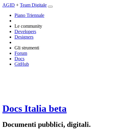
AGID
+
Team Digitale
Piano Triennale
Le community
Developers
Designers
Gli strumenti
Forum
Docs
GitHub
Docs Italia
beta
Documenti pubblici, digitali.