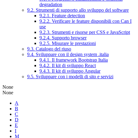
degradation
9.2. Strumenti di supporto allo sviluppo del software
9.2.1. Feature detection
9.2.2. Verificare le feature disponibili con Can I
use
9.2.3. Strumenti e risorse per CSS e JavaScript
9.2.4. Supporto browser
9.2.5. Misurare le prestazioni
9.3. Catalogo del riuso
9.4. Sviluppare con il design system .italia
9.4.1. Il framework Bootstrap Italia
9.4.2. Il kit di sviluppo React
9.4.3. Il kit di sviluppo Angular
9.5. Sviluppare con i modelli di sito e servizi
None
None
A
B
C
D
E
I
M