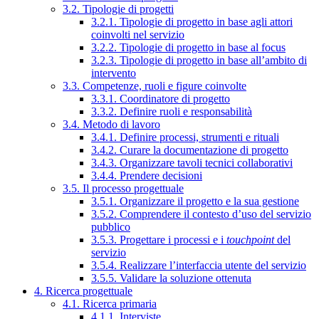
3.2. Tipologie di progetti
3.2.1. Tipologie di progetto in base agli attori
coinvolti nel servizio
3.2.2. Tipologie di progetto in base al focus
3.2.3. Tipologie di progetto in base all’ambito di
intervento
3.3. Competenze, ruoli e figure coinvolte
3.3.1. Coordinatore di progetto
3.3.2. Definire ruoli e responsabilità
3.4. Metodo di lavoro
3.4.1. Definire processi, strumenti e rituali
3.4.2. Curare la documentazione di progetto
3.4.3. Organizzare tavoli tecnici collaborativi
3.4.4. Prendere decisioni
3.5. Il processo progettuale
3.5.1. Organizzare il progetto e la sua gestione
3.5.2. Comprendere il contesto d’uso del servizio
pubblico
3.5.3. Progettare i processi e i
touchpoint
del
servizio
3.5.4. Realizzare l’interfaccia utente del servizio
3.5.5. Validare la soluzione ottenuta
4. Ricerca progettuale
4.1. Ricerca primaria
4.1.1. Interviste