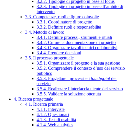
3.2.2. Tipologie di progetto in base al focus
3.2.3. Tipologie di progetto in base all’ambito di
intervento
3.3. Competenze, ruoli e figure coinvolte
3.3.1. Coordinatore di progetto
3.3.2. Definire ruoli e responsabilità
3.4. Metodo di lavoro
3.4.1. Definire processi, strumenti e rituali
3.4.2. Curare la documentazione di progetto
3.4.3. Organizzare tavoli tecnici collaborativi
3.4.4. Prendere decisioni
3.5. Il processo progettuale
3.5.1. Organizzare il progetto e la sua gestione
3.5.2. Comprendere il contesto d’uso del servizio
pubblico
3.5.3. Progettare i processi e i
touchpoint
del
servizio
3.5.4. Realizzare l’interfaccia utente del servizio
3.5.5. Validare la soluzione ottenuta
4. Ricerca progettuale
4.1. Ricerca primaria
4.1.1. Interviste
4.1.2. Questionari
4.1.3. Test di usabilità
4.1.4. Web analytics