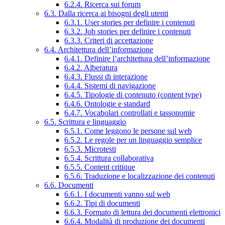
6.2.4. Ricerca sui forum
6.3. Dalla ricerca ai bisogni degli utenti
6.3.1. User stories per definire i contenuti
6.3.2. Job stories per definire i contenuti
6.3.3. Criteri di accettazione
6.4. Architettura dell’informazione
6.4.1. Definire l’architettura dell’informazione
6.4.2. Alberatura
6.4.3. Flussi di interazione
6.4.4. Sistemi di navigazione
6.4.5. Tipologie di contenuto (content type)
6.4.6. Ontologie e standard
6.4.7. Vocabolari controllati e tassonomie
6.5. Scrittura e linguaggio
6.5.1. Come leggono le persone sul web
6.5.2. Le regole per un linguaggio semplice
6.5.3. Microtesti
6.5.4. Scrittura collaborativa
6.5.5. Content critique
6.5.6. Traduzione e localizzazione dei contenuti
6.6. Documenti
6.6.1. I documenti vanno sul web
6.6.2. Tipi di documenti
6.6.3. Formato di lettura dei documenti elettronici
6.6.4. Modalità di produzione dei documenti