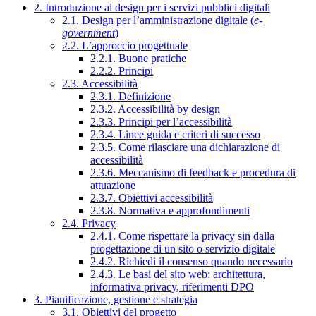
2. Introduzione al design per i servizi pubblici digitali
2.1. Design per l’amministrazione digitale (
e-
government
)
2.2. L’approccio progettuale
2.2.1. Buone pratiche
2.2.2. Principi
2.3. Accessibilità
2.3.1. Definizione
2.3.2. Accessibilità by design
2.3.3. Principi per l’accessibilità
2.3.4. Linee guida e criteri di successo
2.3.5. Come rilasciare una dichiarazione di
accessibilità
2.3.6. Meccanismo di feedback e procedura di
attuazione
2.3.7. Obiettivi accessibilità
2.3.8. Normativa e approfondimenti
2.4. Privacy
2.4.1. Come rispettare la privacy sin dalla
progettazione di un sito o servizio digitale
2.4.2. Richiedi il consenso quando necessario
2.4.3. Le basi del sito web: architettura,
informativa privacy, riferimenti DPO
3. Pianificazione, gestione e strategia
3.1. Obiettivi del progetto