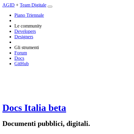
AGID
+
Team Digitale
Piano Triennale
Le community
Developers
Designers
Gli strumenti
Forum
Docs
GitHub
Docs Italia
beta
Documenti pubblici, digitali.