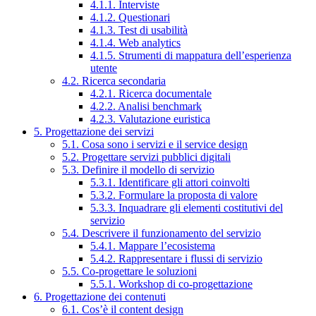
4.1.1. Interviste
4.1.2. Questionari
4.1.3. Test di usabilità
4.1.4. Web analytics
4.1.5. Strumenti di mappatura dell’esperienza
utente
4.2. Ricerca secondaria
4.2.1. Ricerca documentale
4.2.2. Analisi benchmark
4.2.3. Valutazione euristica
5. Progettazione dei servizi
5.1. Cosa sono i servizi e il service design
5.2. Progettare servizi pubblici digitali
5.3. Definire il modello di servizio
5.3.1. Identificare gli attori coinvolti
5.3.2. Formulare la proposta di valore
5.3.3. Inquadrare gli elementi costitutivi del
servizio
5.4. Descrivere il funzionamento del servizio
5.4.1. Mappare l’ecosistema
5.4.2. Rappresentare i flussi di servizio
5.5. Co-progettare le soluzioni
5.5.1. Workshop di co-progettazione
6. Progettazione dei contenuti
6.1. Cos’è il content design