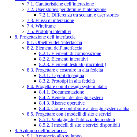
7.1. Caratteristiche dell’interazione
7.2. User stories per definire l’interazione
7.2.1. Differenza tra scenari e user stories
7.3. Flussi di interazione
7.4. Wireframe
7.5. Prototipi interattivi
8. Progettazione dell’interfaccia
8.1. Obiettivi dell’interfaccia
8.2. Elementi dell’interfaccia
8.2.1. Elementi di composizione
8.2.2. Elementi interattivi
8.2.3. Elementi testuali (microtesti)
8.3. Progettare e costruire in alta fedeltà
8.3.1. Layout di pagina
8.3.2. Prototipi in alta fedeltà
8.4. Progettare con il design system .italia
8.4.1. Documentazione
8.4.2. Benefici del design system
8.4.3. Risorse operative
8.4.4. Come contribuire al design system .italia
8.5. Progettare con i modelli di sito e servizi
8.5.1. Vantaggi dell’utilizzo dei modelli
8.5.2. I modelli di sito e servizi disponibili
9. Sviluppo dell’interfaccia
9.1. Approccio allo sviluppo