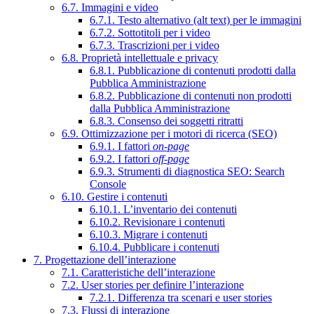
6.7. Immagini e video
6.7.1. Testo alternativo (alt text) per le immagini
6.7.2. Sottotitoli per i video
6.7.3. Trascrizioni per i video
6.8. Proprietà intellettuale e privacy
6.8.1. Pubblicazione di contenuti prodotti dalla
Pubblica Amministrazione
6.8.2. Pubblicazione di contenuti non prodotti
dalla Pubblica Amministrazione
6.8.3. Consenso dei soggetti ritratti
6.9. Ottimizzazione per i motori di ricerca (SEO)
6.9.1. I fattori
on-page
6.9.2. I fattori
off-page
6.9.3. Strumenti di diagnostica SEO: Search
Console
6.10. Gestire i contenuti
6.10.1. L’inventario dei contenuti
6.10.2. Revisionare i contenuti
6.10.3. Migrare i contenuti
6.10.4. Pubblicare i contenuti
7. Progettazione dell’interazione
7.1. Caratteristiche dell’interazione
7.2. User stories per definire l’interazione
7.2.1. Differenza tra scenari e user stories
7.3. Flussi di interazione