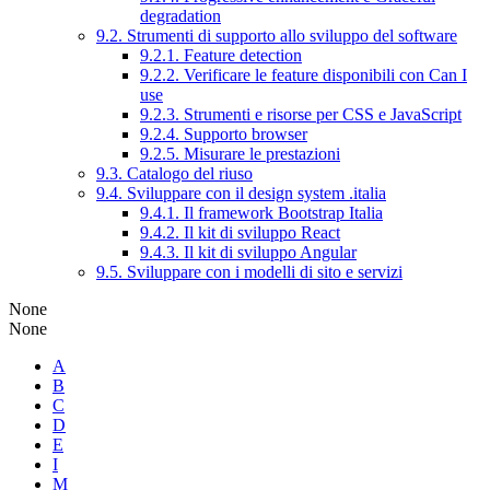
degradation
9.2. Strumenti di supporto allo sviluppo del software
9.2.1. Feature detection
9.2.2. Verificare le feature disponibili con Can I
use
9.2.3. Strumenti e risorse per CSS e JavaScript
9.2.4. Supporto browser
9.2.5. Misurare le prestazioni
9.3. Catalogo del riuso
9.4. Sviluppare con il design system .italia
9.4.1. Il framework Bootstrap Italia
9.4.2. Il kit di sviluppo React
9.4.3. Il kit di sviluppo Angular
9.5. Sviluppare con i modelli di sito e servizi
None
None
A
B
C
D
E
I
M