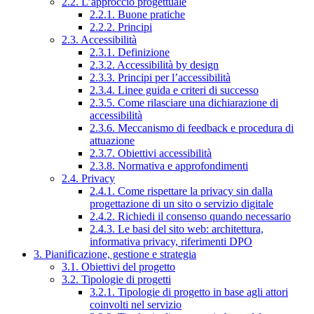
2.2. L’approccio progettuale
2.2.1. Buone pratiche
2.2.2. Principi
2.3. Accessibilità
2.3.1. Definizione
2.3.2. Accessibilità by design
2.3.3. Principi per l’accessibilità
2.3.4. Linee guida e criteri di successo
2.3.5. Come rilasciare una dichiarazione di
accessibilità
2.3.6. Meccanismo di feedback e procedura di
attuazione
2.3.7. Obiettivi accessibilità
2.3.8. Normativa e approfondimenti
2.4. Privacy
2.4.1. Come rispettare la privacy sin dalla
progettazione di un sito o servizio digitale
2.4.2. Richiedi il consenso quando necessario
2.4.3. Le basi del sito web: architettura,
informativa privacy, riferimenti DPO
3. Pianificazione, gestione e strategia
3.1. Obiettivi del progetto
3.2. Tipologie di progetti
3.2.1. Tipologie di progetto in base agli attori
coinvolti nel servizio