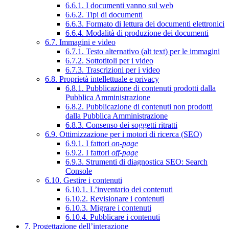
6.6.1. I documenti vanno sul web
6.6.2. Tipi di documenti
6.6.3. Formato di lettura dei documenti elettronici
6.6.4. Modalità di produzione dei documenti
6.7. Immagini e video
6.7.1. Testo alternativo (alt text) per le immagini
6.7.2. Sottotitoli per i video
6.7.3. Trascrizioni per i video
6.8. Proprietà intellettuale e privacy
6.8.1. Pubblicazione di contenuti prodotti dalla
Pubblica Amministrazione
6.8.2. Pubblicazione di contenuti non prodotti
dalla Pubblica Amministrazione
6.8.3. Consenso dei soggetti ritratti
6.9. Ottimizzazione per i motori di ricerca (SEO)
6.9.1. I fattori
on-page
6.9.2. I fattori
off-page
6.9.3. Strumenti di diagnostica SEO: Search
Console
6.10. Gestire i contenuti
6.10.1. L’inventario dei contenuti
6.10.2. Revisionare i contenuti
6.10.3. Migrare i contenuti
6.10.4. Pubblicare i contenuti
7. Progettazione dell’interazione