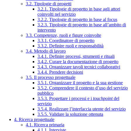
3.2. Tipologie di progetti
3.2.1. Tipologie di progetto in base agli attori
coinvolti nel servizio
3.2.2. Tipologie di progetto in base al focus
3.2.3. Tipologie di progetto in base all’ambito di
intervento
3.3. Competenze, ruoli e figure coinvolte
3.3.1. Coordinatore di progetto
3.3.2. Definire ruoli e responsabilità
3.4. Metodo di lavoro
3.4.1. Definire processi, strumenti e rituali
3.4.2. Curare la documentazione di progetto
3.4.3. Organizzare tavoli tecnici collaborativi
3.4.4. Prendere decisioni
3.5. Il processo progettuale
3.5.1. Organizzare il progetto e la sua gestione
3.5.2. Comprendere il contesto d’uso del servizio
pubblico
3.5.3. Progettare i processi e i
touchpoint
del
servizio
3.5.4. Realizzare l’interfaccia utente del servizio
3.5.5. Validare la soluzione ottenuta
4. Ricerca progettuale
4.1. Ricerca primaria
4.1.1. Interviste