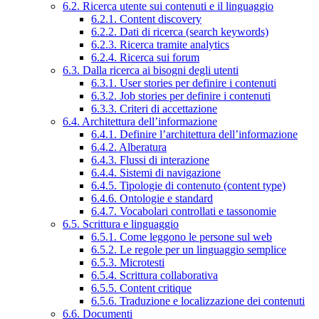
6.2. Ricerca utente sui contenuti e il linguaggio
6.2.1. Content discovery
6.2.2. Dati di ricerca (search keywords)
6.2.3. Ricerca tramite analytics
6.2.4. Ricerca sui forum
6.3. Dalla ricerca ai bisogni degli utenti
6.3.1. User stories per definire i contenuti
6.3.2. Job stories per definire i contenuti
6.3.3. Criteri di accettazione
6.4. Architettura dell’informazione
6.4.1. Definire l’architettura dell’informazione
6.4.2. Alberatura
6.4.3. Flussi di interazione
6.4.4. Sistemi di navigazione
6.4.5. Tipologie di contenuto (content type)
6.4.6. Ontologie e standard
6.4.7. Vocabolari controllati e tassonomie
6.5. Scrittura e linguaggio
6.5.1. Come leggono le persone sul web
6.5.2. Le regole per un linguaggio semplice
6.5.3. Microtesti
6.5.4. Scrittura collaborativa
6.5.5. Content critique
6.5.6. Traduzione e localizzazione dei contenuti
6.6. Documenti