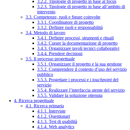
3.2.2. Tipologie di progetto in base al focus
3.2.3. Tipologie di progetto in base all’ambito di
intervento
3.3. Competenze, ruoli e figure coinvolte
3.3.1. Coordinatore di progetto
3.3.2. Definire ruoli e responsabilità
3.4. Metodo di lavoro
3.4.1. Definire processi, strumenti e rituali
3.4.2. Curare la documentazione di progetto
3.4.3. Organizzare tavoli tecnici collaborativi
3.4.4. Prendere decisioni
3.5. Il processo progettuale
3.5.1. Organizzare il progetto e la sua gestione
3.5.2. Comprendere il contesto d’uso del servizio
pubblico
3.5.3. Progettare i processi e i
touchpoint
del
servizio
3.5.4. Realizzare l’interfaccia utente del servizio
3.5.5. Validare la soluzione ottenuta
4. Ricerca progettuale
4.1. Ricerca primaria
4.1.1. Interviste
4.1.2. Questionari
4.1.3. Test di usabilità
4.1.4. Web analytics