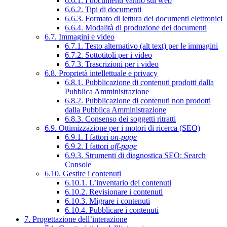
6.6.1. I documenti vanno sul web
6.6.2. Tipi di documenti
6.6.3. Formato di lettura dei documenti elettronici
6.6.4. Modalità di produzione dei documenti
6.7. Immagini e video
6.7.1. Testo alternativo (alt text) per le immagini
6.7.2. Sottotitoli per i video
6.7.3. Trascrizioni per i video
6.8. Proprietà intellettuale e privacy
6.8.1. Pubblicazione di contenuti prodotti dalla
Pubblica Amministrazione
6.8.2. Pubblicazione di contenuti non prodotti
dalla Pubblica Amministrazione
6.8.3. Consenso dei soggetti ritratti
6.9. Ottimizzazione per i motori di ricerca (SEO)
6.9.1. I fattori
on-page
6.9.2. I fattori
off-page
6.9.3. Strumenti di diagnostica SEO: Search
Console
6.10. Gestire i contenuti
6.10.1. L’inventario dei contenuti
6.10.2. Revisionare i contenuti
6.10.3. Migrare i contenuti
6.10.4. Pubblicare i contenuti
7. Progettazione dell’interazione