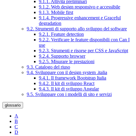
9.1.1. Attività preliminari
9.1.2. Web design responsivo e accessibile
9.1.3. Mobile first
9.1.4. Progressive enhancement e Graceful
degradation
9.2. Strumenti di supporto allo sviluppo del software
9.2.1. Feature detection
9.2.2. Verificare le feature disponibili con Can I
use
9.2.3. Strumenti e risorse per CSS e JavaScript
9.2.4. Supporto browser
9.2.5. Misurare le prestazioni
9.3. Catalogo del riuso
9.4. Sviluppare con il design system .italia
9.4.1. Il framework Bootstrap Italia
9.4.2. Il kit di sviluppo React
9.4.3. Il kit di sviluppo Angular
9.5. Sviluppare con i modelli di sito e servizi
glossario
A
B
C
D