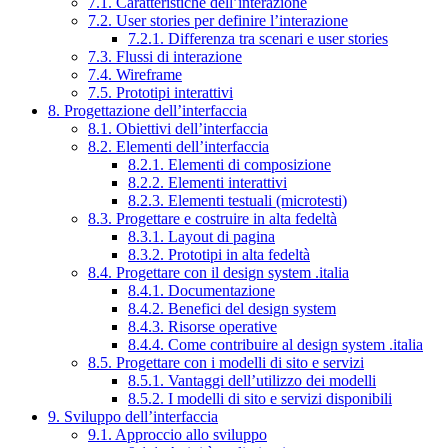
7.1. Caratteristiche dell’interazione
7.2. User stories per definire l’interazione
7.2.1. Differenza tra scenari e user stories
7.3. Flussi di interazione
7.4. Wireframe
7.5. Prototipi interattivi
8. Progettazione dell’interfaccia
8.1. Obiettivi dell’interfaccia
8.2. Elementi dell’interfaccia
8.2.1. Elementi di composizione
8.2.2. Elementi interattivi
8.2.3. Elementi testuali (microtesti)
8.3. Progettare e costruire in alta fedeltà
8.3.1. Layout di pagina
8.3.2. Prototipi in alta fedeltà
8.4. Progettare con il design system .italia
8.4.1. Documentazione
8.4.2. Benefici del design system
8.4.3. Risorse operative
8.4.4. Come contribuire al design system .italia
8.5. Progettare con i modelli di sito e servizi
8.5.1. Vantaggi dell’utilizzo dei modelli
8.5.2. I modelli di sito e servizi disponibili
9. Sviluppo dell’interfaccia
9.1. Approccio allo sviluppo