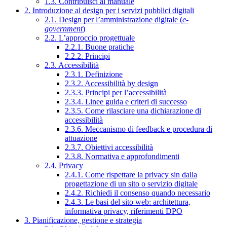
1.3. Contribuisci al manuale
2. Introduzione al design per i servizi pubblici digitali
2.1. Design per l’amministrazione digitale (
e-
government
)
2.2. L’approccio progettuale
2.2.1. Buone pratiche
2.2.2. Principi
2.3. Accessibilità
2.3.1. Definizione
2.3.2. Accessibilità by design
2.3.3. Principi per l’accessibilità
2.3.4. Linee guida e criteri di successo
2.3.5. Come rilasciare una dichiarazione di
accessibilità
2.3.6. Meccanismo di feedback e procedura di
attuazione
2.3.7. Obiettivi accessibilità
2.3.8. Normativa e approfondimenti
2.4. Privacy
2.4.1. Come rispettare la privacy sin dalla
progettazione di un sito o servizio digitale
2.4.2. Richiedi il consenso quando necessario
2.4.3. Le basi del sito web: architettura,
informativa privacy, riferimenti DPO
3. Pianificazione, gestione e strategia