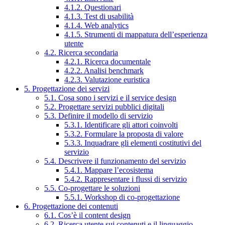
4.1.2. Questionari
4.1.3. Test di usabilità
4.1.4. Web analytics
4.1.5. Strumenti di mappatura dell’esperienza
utente
4.2. Ricerca secondaria
4.2.1. Ricerca documentale
4.2.2. Analisi benchmark
4.2.3. Valutazione euristica
5. Progettazione dei servizi
5.1. Cosa sono i servizi e il service design
5.2. Progettare servizi pubblici digitali
5.3. Definire il modello di servizio
5.3.1. Identificare gli attori coinvolti
5.3.2. Formulare la proposta di valore
5.3.3. Inquadrare gli elementi costitutivi del
servizio
5.4. Descrivere il funzionamento del servizio
5.4.1. Mappare l’ecosistema
5.4.2. Rappresentare i flussi di servizio
5.5. Co-progettare le soluzioni
5.5.1. Workshop di co-progettazione
6. Progettazione dei contenuti
6.1. Cos’è il content design
6.2. Ricerca utente sui contenuti e il linguaggio