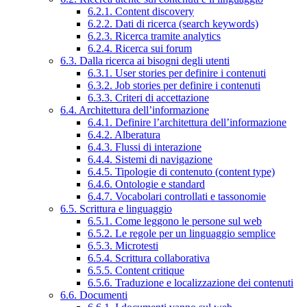
6.2.1. Content discovery
6.2.2. Dati di ricerca (search keywords)
6.2.3. Ricerca tramite analytics
6.2.4. Ricerca sui forum
6.3. Dalla ricerca ai bisogni degli utenti
6.3.1. User stories per definire i contenuti
6.3.2. Job stories per definire i contenuti
6.3.3. Criteri di accettazione
6.4. Architettura dell’informazione
6.4.1. Definire l’architettura dell’informazione
6.4.2. Alberatura
6.4.3. Flussi di interazione
6.4.4. Sistemi di navigazione
6.4.5. Tipologie di contenuto (content type)
6.4.6. Ontologie e standard
6.4.7. Vocabolari controllati e tassonomie
6.5. Scrittura e linguaggio
6.5.1. Come leggono le persone sul web
6.5.2. Le regole per un linguaggio semplice
6.5.3. Microtesti
6.5.4. Scrittura collaborativa
6.5.5. Content critique
6.5.6. Traduzione e localizzazione dei contenuti
6.6. Documenti