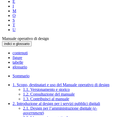
E
I
M
O
S
T
U
Manuale operativo di design
indici e glossario
contenuti
figure
tabelle
glossario
Sommario
1. Scopo, destinatari e uso del Manuale operativo di design
1.1. Versionamento e storico
1.2. Consultazione del manuale
1.3. Contribuisci al manuale
2. Introduzione al design per i servizi pubblici digitali
2.1. Design per l’amministrazione digitale (
e-
government
)