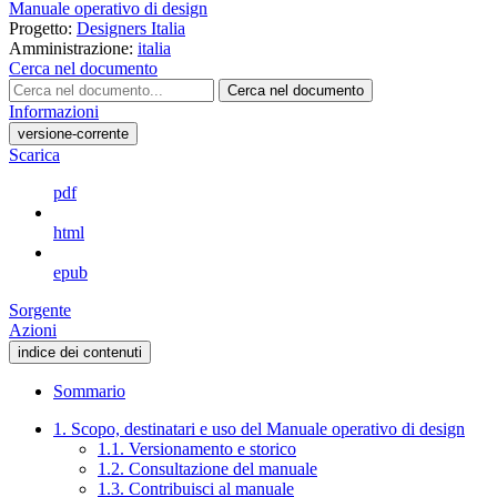
Manuale operativo di design
Progetto:
Designers Italia
Amministrazione:
italia
Cerca nel documento
Cerca nel documento
Informazioni
versione-corrente
Scarica
pdf
html
epub
Sorgente
Azioni
indice dei contenuti
Sommario
1. Scopo, destinatari e uso del Manuale operativo di design
1.1. Versionamento e storico
1.2. Consultazione del manuale
1.3. Contribuisci al manuale