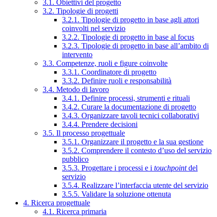
3.1. Obiettivi del progetto
3.2. Tipologie di progetti
3.2.1. Tipologie di progetto in base agli attori
coinvolti nel servizio
3.2.2. Tipologie di progetto in base al focus
3.2.3. Tipologie di progetto in base all’ambito di
intervento
3.3. Competenze, ruoli e figure coinvolte
3.3.1. Coordinatore di progetto
3.3.2. Definire ruoli e responsabilità
3.4. Metodo di lavoro
3.4.1. Definire processi, strumenti e rituali
3.4.2. Curare la documentazione di progetto
3.4.3. Organizzare tavoli tecnici collaborativi
3.4.4. Prendere decisioni
3.5. Il processo progettuale
3.5.1. Organizzare il progetto e la sua gestione
3.5.2. Comprendere il contesto d’uso del servizio
pubblico
3.5.3. Progettare i processi e i
touchpoint
del
servizio
3.5.4. Realizzare l’interfaccia utente del servizio
3.5.5. Validare la soluzione ottenuta
4. Ricerca progettuale
4.1. Ricerca primaria