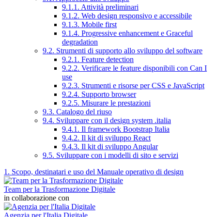
9.1.1. Attività preliminari
9.1.2. Web design responsivo e accessibile
9.1.3. Mobile first
9.1.4. Progressive enhancement e Graceful
degradation
9.2. Strumenti di supporto allo sviluppo del software
9.2.1. Feature detection
9.2.2. Verificare le feature disponibili con Can I
use
9.2.3. Strumenti e risorse per CSS e JavaScript
9.2.4. Supporto browser
9.2.5. Misurare le prestazioni
9.3. Catalogo del riuso
9.4. Sviluppare con il design system .italia
9.4.1. Il framework Bootstrap Italia
9.4.2. Il kit di sviluppo React
9.4.3. Il kit di sviluppo Angular
9.5. Sviluppare con i modelli di sito e servizi
1. Scopo, destinatari e uso del Manuale operativo di design
Team per la Trasformazione Digitale
in collaborazione con
Agenzia per l'Italia Digitale