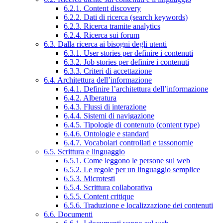
6.2.1. Content discovery
6.2.2. Dati di ricerca (search keywords)
6.2.3. Ricerca tramite analytics
6.2.4. Ricerca sui forum
6.3. Dalla ricerca ai bisogni degli utenti
6.3.1. User stories per definire i contenuti
6.3.2. Job stories per definire i contenuti
6.3.3. Criteri di accettazione
6.4. Architettura dell’informazione
6.4.1. Definire l’architettura dell’informazione
6.4.2. Alberatura
6.4.3. Flussi di interazione
6.4.4. Sistemi di navigazione
6.4.5. Tipologie di contenuto (content type)
6.4.6. Ontologie e standard
6.4.7. Vocabolari controllati e tassonomie
6.5. Scrittura e linguaggio
6.5.1. Come leggono le persone sul web
6.5.2. Le regole per un linguaggio semplice
6.5.3. Microtesti
6.5.4. Scrittura collaborativa
6.5.5. Content critique
6.5.6. Traduzione e localizzazione dei contenuti
6.6. Documenti