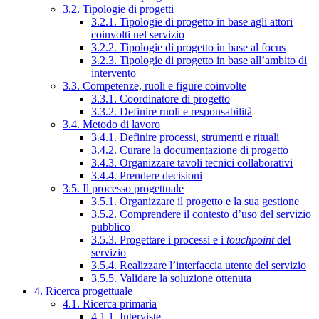
3.2. Tipologie di progetti
3.2.1. Tipologie di progetto in base agli attori
coinvolti nel servizio
3.2.2. Tipologie di progetto in base al focus
3.2.3. Tipologie di progetto in base all’ambito di
intervento
3.3. Competenze, ruoli e figure coinvolte
3.3.1. Coordinatore di progetto
3.3.2. Definire ruoli e responsabilità
3.4. Metodo di lavoro
3.4.1. Definire processi, strumenti e rituali
3.4.2. Curare la documentazione di progetto
3.4.3. Organizzare tavoli tecnici collaborativi
3.4.4. Prendere decisioni
3.5. Il processo progettuale
3.5.1. Organizzare il progetto e la sua gestione
3.5.2. Comprendere il contesto d’uso del servizio
pubblico
3.5.3. Progettare i processi e i
touchpoint
del
servizio
3.5.4. Realizzare l’interfaccia utente del servizio
3.5.5. Validare la soluzione ottenuta
4. Ricerca progettuale
4.1. Ricerca primaria
4.1.1. Interviste