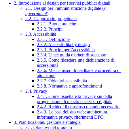
2. Introduzione al design per i servizi pubblici digitali
2.1. Design per l’amministrazione digitale (
e-
government
)
2.2. L’approccio progettuale
2.2.1. Buone pratiche
2.2.2. Principi
2.3. Accessibilità
2.3.1. Definizione
2.3.2. Accessibilità by design
2.3.3. Principi per l’accessibilità
2.3.4. Linee guida e criteri di successo
2.3.5. Come rilasciare una dichiarazione di
accessibilità
2.3.6. Meccanismo di feedback e procedura di
attuazione
2.3.7. Obiettivi accessibilità
2.3.8. Normativa e approfondimenti
2.4. Privacy
2.4.1. Come rispettare la privacy sin dalla
progettazione di un sito o servizio digitale
2.4.2. Richiedi il consenso quando necessario
2.4.3. Le basi del sito web: architettura,
informativa privacy, riferimenti DPO
3. Pianificazione, gestione e strategia
3.1. Obiettivi del progetto