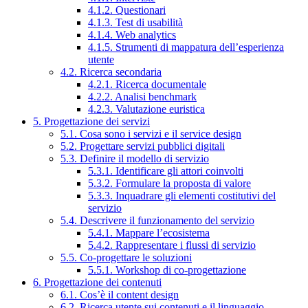
4.1.2. Questionari
4.1.3. Test di usabilità
4.1.4. Web analytics
4.1.5. Strumenti di mappatura dell’esperienza
utente
4.2. Ricerca secondaria
4.2.1. Ricerca documentale
4.2.2. Analisi benchmark
4.2.3. Valutazione euristica
5. Progettazione dei servizi
5.1. Cosa sono i servizi e il service design
5.2. Progettare servizi pubblici digitali
5.3. Definire il modello di servizio
5.3.1. Identificare gli attori coinvolti
5.3.2. Formulare la proposta di valore
5.3.3. Inquadrare gli elementi costitutivi del
servizio
5.4. Descrivere il funzionamento del servizio
5.4.1. Mappare l’ecosistema
5.4.2. Rappresentare i flussi di servizio
5.5. Co-progettare le soluzioni
5.5.1. Workshop di co-progettazione
6. Progettazione dei contenuti
6.1. Cos’è il content design
6.2. Ricerca utente sui contenuti e il linguaggio