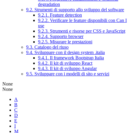
degradation
9.2. Strumenti di supporto allo sviluppo del software
9.2.1. Feature detection
9.2.2. Verificare le feature disponibili con Can I
use
9.2.3. Strumenti e risorse per CSS e JavaScript
9.2.4. Supporto browser
9.2.5. Misurare le prestazioni
9.3. Catalogo del riuso
9.4. Sviluppare con il design system .italia
9.4.1. Il framework Bootstrap Italia
9.4.2. Il kit di sviluppo React
9.4.3. Il kit di sviluppo Angular
9.5. Sviluppare con i modelli di sito e servizi
None
None
A
B
C
D
E
I
M