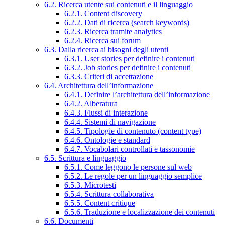
6.2. Ricerca utente sui contenuti e il linguaggio
6.2.1. Content discovery
6.2.2. Dati di ricerca (search keywords)
6.2.3. Ricerca tramite analytics
6.2.4. Ricerca sui forum
6.3. Dalla ricerca ai bisogni degli utenti
6.3.1. User stories per definire i contenuti
6.3.2. Job stories per definire i contenuti
6.3.3. Criteri di accettazione
6.4. Architettura dell’informazione
6.4.1. Definire l’architettura dell’informazione
6.4.2. Alberatura
6.4.3. Flussi di interazione
6.4.4. Sistemi di navigazione
6.4.5. Tipologie di contenuto (content type)
6.4.6. Ontologie e standard
6.4.7. Vocabolari controllati e tassonomie
6.5. Scrittura e linguaggio
6.5.1. Come leggono le persone sul web
6.5.2. Le regole per un linguaggio semplice
6.5.3. Microtesti
6.5.4. Scrittura collaborativa
6.5.5. Content critique
6.5.6. Traduzione e localizzazione dei contenuti
6.6. Documenti