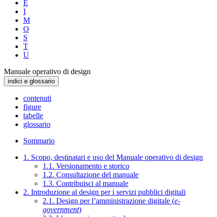
E
I
M
O
S
T
U
Manuale operativo di design
indici e glossario
contenuti
figure
tabelle
glossario
Sommario
1. Scopo, destinatari e uso del Manuale operativo di design
1.1. Versionamento e storico
1.2. Consultazione del manuale
1.3. Contribuisci al manuale
2. Introduzione al design per i servizi pubblici digitali
2.1. Design per l’amministrazione digitale (
e-
government
)