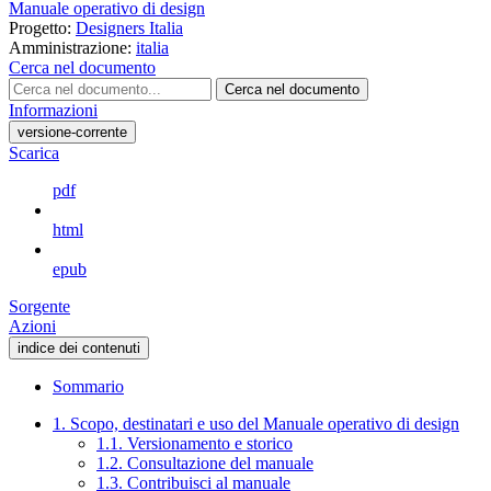
Manuale operativo di design
Progetto:
Designers Italia
Amministrazione:
italia
Cerca nel documento
Cerca nel documento
Informazioni
versione-corrente
Scarica
pdf
html
epub
Sorgente
Azioni
indice dei contenuti
Sommario
1. Scopo, destinatari e uso del Manuale operativo di design
1.1. Versionamento e storico
1.2. Consultazione del manuale
1.3. Contribuisci al manuale