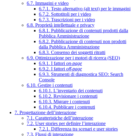
6.7. Immagini e video
6.7.1. Testo alternativo (alt text) per le immagini
6.7.2. Sottotitoli per i video
6.7.3. Trascrizioni per i video
6.8. Proprietà intellettuale e privacy
6.8.1. Pubblicazione di contenuti prodotti dalla
Pubblica Amministrazione
6.8.2. Pubblicazione di contenuti non prodotti
dalla Pubblica Amministrazione
6.8.3. Consenso dei soggetti ritratti
6.9. Ottimizzazione per i motori di ricerca (SEO)
6.9.1. I fattori
on-page
6.9.2. I fattori
off-page
6.9.3. Strumenti di diagnostica SEO: Search
Console
6.10. Gestire i contenuti
6.10.1. L’inventario dei contenuti
6.10.2. Revisionare i contenuti
6.10.3. Migrare i contenuti
6.10.4. Pubblicare i contenuti
7. Progettazione dell’interazione
7.1. Caratteristiche dell’interazione
7.2. User stories per definire l’interazione
7.2.1. Differenza tra scenari e user stories
7.3. Flussi di interazione