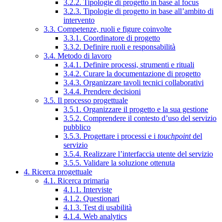
3.2.2. Tipologie di progetto in base al focus
3.2.3. Tipologie di progetto in base all’ambito di
intervento
3.3. Competenze, ruoli e figure coinvolte
3.3.1. Coordinatore di progetto
3.3.2. Definire ruoli e responsabilità
3.4. Metodo di lavoro
3.4.1. Definire processi, strumenti e rituali
3.4.2. Curare la documentazione di progetto
3.4.3. Organizzare tavoli tecnici collaborativi
3.4.4. Prendere decisioni
3.5. Il processo progettuale
3.5.1. Organizzare il progetto e la sua gestione
3.5.2. Comprendere il contesto d’uso del servizio
pubblico
3.5.3. Progettare i processi e i
touchpoint
del
servizio
3.5.4. Realizzare l’interfaccia utente del servizio
3.5.5. Validare la soluzione ottenuta
4. Ricerca progettuale
4.1. Ricerca primaria
4.1.1. Interviste
4.1.2. Questionari
4.1.3. Test di usabilità
4.1.4. Web analytics