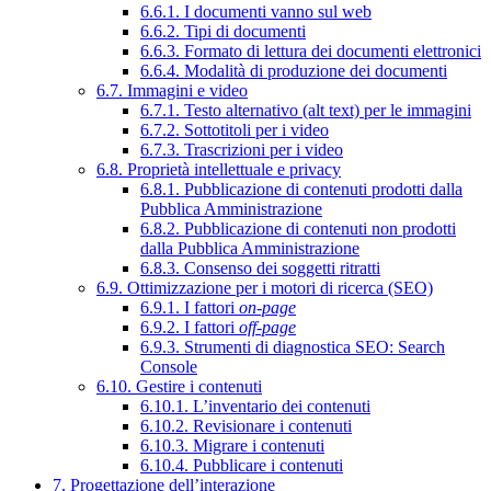
6.6.1. I documenti vanno sul web
6.6.2. Tipi di documenti
6.6.3. Formato di lettura dei documenti elettronici
6.6.4. Modalità di produzione dei documenti
6.7. Immagini e video
6.7.1. Testo alternativo (alt text) per le immagini
6.7.2. Sottotitoli per i video
6.7.3. Trascrizioni per i video
6.8. Proprietà intellettuale e privacy
6.8.1. Pubblicazione di contenuti prodotti dalla
Pubblica Amministrazione
6.8.2. Pubblicazione di contenuti non prodotti
dalla Pubblica Amministrazione
6.8.3. Consenso dei soggetti ritratti
6.9. Ottimizzazione per i motori di ricerca (SEO)
6.9.1. I fattori
on-page
6.9.2. I fattori
off-page
6.9.3. Strumenti di diagnostica SEO: Search
Console
6.10. Gestire i contenuti
6.10.1. L’inventario dei contenuti
6.10.2. Revisionare i contenuti
6.10.3. Migrare i contenuti
6.10.4. Pubblicare i contenuti
7. Progettazione dell’interazione