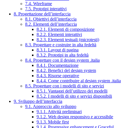
7.4. Wireframe
7.5. Prototipi interattivi
8. Progettazione dell’interfaccia
8.1. Obiettivi dell’interfaccia
8.2. Elementi dell’interfaccia
8.2.1. Elementi di composizione
8.2.2. Elementi interattivi
8.2.3. Elementi testuali (microtesti)
8.3. Progettare e costruire in alta fedeltà
8.3.1. Layout di pagina
8.3.2. Prototipi in alta fedeltà
8.4. Progettare con il design system .italia
8.4.1. Documentazione
8.4.2. Benefici del design system
8.4.3. Risorse operative
8.4.4. Come contribuire al design system .italia
8.5. Progettare con i modelli di sito e servizi
8.5.1. Vantaggi dell’utilizzo dei modelli
8.5.2. I modelli di sito e servizi disponibili
9. Sviluppo dell’interfaccia
9.1. Approccio allo sviluppo
9.1.1. Attività preliminari
9.1.2. Web design responsivo e accessibile
9.1.3. Mobile first
9.1.4. Progressive enhancement e Graceful