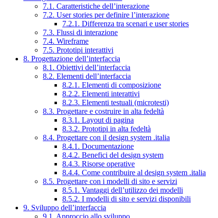
7.1. Caratteristiche dell’interazione
7.2. User stories per definire l’interazione
7.2.1. Differenza tra scenari e user stories
7.3. Flussi di interazione
7.4. Wireframe
7.5. Prototipi interattivi
8. Progettazione dell’interfaccia
8.1. Obiettivi dell’interfaccia
8.2. Elementi dell’interfaccia
8.2.1. Elementi di composizione
8.2.2. Elementi interattivi
8.2.3. Elementi testuali (microtesti)
8.3. Progettare e costruire in alta fedeltà
8.3.1. Layout di pagina
8.3.2. Prototipi in alta fedeltà
8.4. Progettare con il design system .italia
8.4.1. Documentazione
8.4.2. Benefici del design system
8.4.3. Risorse operative
8.4.4. Come contribuire al design system .italia
8.5. Progettare con i modelli di sito e servizi
8.5.1. Vantaggi dell’utilizzo dei modelli
8.5.2. I modelli di sito e servizi disponibili
9. Sviluppo dell’interfaccia
9.1. Approccio allo sviluppo