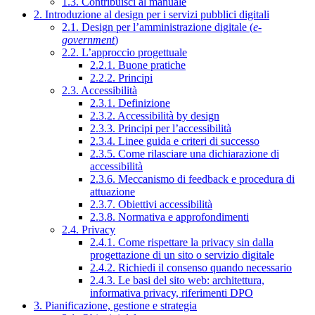
1.3. Contribuisci al manuale
2. Introduzione al design per i servizi pubblici digitali
2.1. Design per l’amministrazione digitale (
e-
government
)
2.2. L’approccio progettuale
2.2.1. Buone pratiche
2.2.2. Principi
2.3. Accessibilità
2.3.1. Definizione
2.3.2. Accessibilità by design
2.3.3. Principi per l’accessibilità
2.3.4. Linee guida e criteri di successo
2.3.5. Come rilasciare una dichiarazione di
accessibilità
2.3.6. Meccanismo di feedback e procedura di
attuazione
2.3.7. Obiettivi accessibilità
2.3.8. Normativa e approfondimenti
2.4. Privacy
2.4.1. Come rispettare la privacy sin dalla
progettazione di un sito o servizio digitale
2.4.2. Richiedi il consenso quando necessario
2.4.3. Le basi del sito web: architettura,
informativa privacy, riferimenti DPO
3. Pianificazione, gestione e strategia