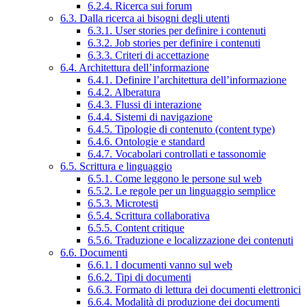
6.2.4. Ricerca sui forum
6.3. Dalla ricerca ai bisogni degli utenti
6.3.1. User stories per definire i contenuti
6.3.2. Job stories per definire i contenuti
6.3.3. Criteri di accettazione
6.4. Architettura dell’informazione
6.4.1. Definire l’architettura dell’informazione
6.4.2. Alberatura
6.4.3. Flussi di interazione
6.4.4. Sistemi di navigazione
6.4.5. Tipologie di contenuto (content type)
6.4.6. Ontologie e standard
6.4.7. Vocabolari controllati e tassonomie
6.5. Scrittura e linguaggio
6.5.1. Come leggono le persone sul web
6.5.2. Le regole per un linguaggio semplice
6.5.3. Microtesti
6.5.4. Scrittura collaborativa
6.5.5. Content critique
6.5.6. Traduzione e localizzazione dei contenuti
6.6. Documenti
6.6.1. I documenti vanno sul web
6.6.2. Tipi di documenti
6.6.3. Formato di lettura dei documenti elettronici
6.6.4. Modalità di produzione dei documenti