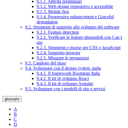
9.1.1. Attività preliminari
9.1.2. Web design responsivo e accessibile
9.1.3. Mobile first
9.1.4. Progressive enhancement e Graceful
degradation
9.2. Strumenti di supporto allo sviluppo del software
9.2.1. Feature detection
9.2.2. Verificare le feature disponibili con Can I
use
9.2.3. Strumenti e risorse per CSS e JavaScript
9.2.4. Supporto browser
9.2.5. Misurare le prestazioni
9.3. Catalogo del riuso
9.4. Sviluppare con il design system .italia
9.4.1. Il framework Bootstrap Italia
9.4.2. Il kit di sviluppo React
9.4.3. Il kit di sviluppo Angular
9.5. Sviluppare con i modelli di sito e servizi
glossario
A
B
C
D