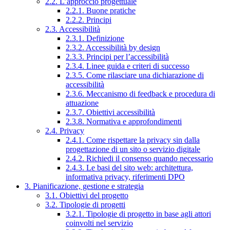
2.2. L’approccio progettuale
2.2.1. Buone pratiche
2.2.2. Principi
2.3. Accessibilità
2.3.1. Definizione
2.3.2. Accessibilità by design
2.3.3. Principi per l’accessibilità
2.3.4. Linee guida e criteri di successo
2.3.5. Come rilasciare una dichiarazione di
accessibilità
2.3.6. Meccanismo di feedback e procedura di
attuazione
2.3.7. Obiettivi accessibilità
2.3.8. Normativa e approfondimenti
2.4. Privacy
2.4.1. Come rispettare la privacy sin dalla
progettazione di un sito o servizio digitale
2.4.2. Richiedi il consenso quando necessario
2.4.3. Le basi del sito web: architettura,
informativa privacy, riferimenti DPO
3. Pianificazione, gestione e strategia
3.1. Obiettivi del progetto
3.2. Tipologie di progetti
3.2.1. Tipologie di progetto in base agli attori
coinvolti nel servizio