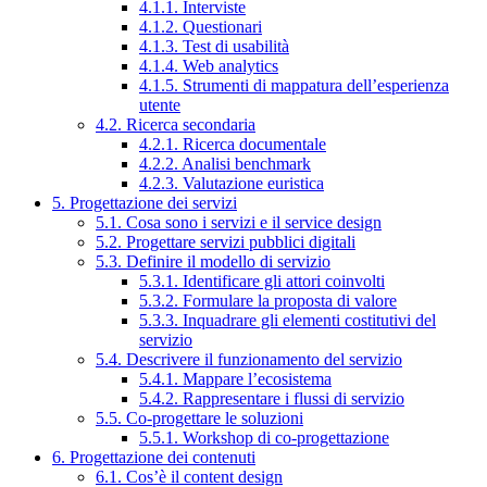
4.1.1. Interviste
4.1.2. Questionari
4.1.3. Test di usabilità
4.1.4. Web analytics
4.1.5. Strumenti di mappatura dell’esperienza
utente
4.2. Ricerca secondaria
4.2.1. Ricerca documentale
4.2.2. Analisi benchmark
4.2.3. Valutazione euristica
5. Progettazione dei servizi
5.1. Cosa sono i servizi e il service design
5.2. Progettare servizi pubblici digitali
5.3. Definire il modello di servizio
5.3.1. Identificare gli attori coinvolti
5.3.2. Formulare la proposta di valore
5.3.3. Inquadrare gli elementi costitutivi del
servizio
5.4. Descrivere il funzionamento del servizio
5.4.1. Mappare l’ecosistema
5.4.2. Rappresentare i flussi di servizio
5.5. Co-progettare le soluzioni
5.5.1. Workshop di co-progettazione
6. Progettazione dei contenuti
6.1. Cos’è il content design