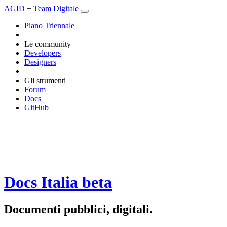
AGID
+
Team Digitale
Piano Triennale
Le community
Developers
Designers
Gli strumenti
Forum
Docs
GitHub
Docs Italia
beta
Documenti pubblici, digitali.