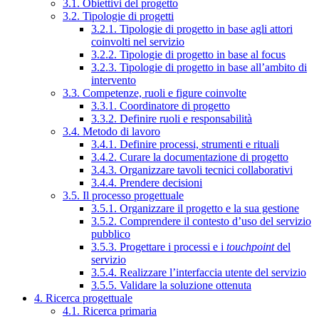
3.1. Obiettivi del progetto
3.2. Tipologie di progetti
3.2.1. Tipologie di progetto in base agli attori
coinvolti nel servizio
3.2.2. Tipologie di progetto in base al focus
3.2.3. Tipologie di progetto in base all’ambito di
intervento
3.3. Competenze, ruoli e figure coinvolte
3.3.1. Coordinatore di progetto
3.3.2. Definire ruoli e responsabilità
3.4. Metodo di lavoro
3.4.1. Definire processi, strumenti e rituali
3.4.2. Curare la documentazione di progetto
3.4.3. Organizzare tavoli tecnici collaborativi
3.4.4. Prendere decisioni
3.5. Il processo progettuale
3.5.1. Organizzare il progetto e la sua gestione
3.5.2. Comprendere il contesto d’uso del servizio
pubblico
3.5.3. Progettare i processi e i
touchpoint
del
servizio
3.5.4. Realizzare l’interfaccia utente del servizio
3.5.5. Validare la soluzione ottenuta
4. Ricerca progettuale
4.1. Ricerca primaria