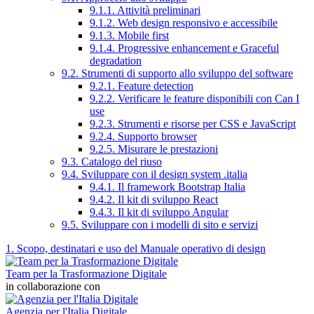
9.1.1. Attività preliminari
9.1.2. Web design responsivo e accessibile
9.1.3. Mobile first
9.1.4. Progressive enhancement e Graceful
degradation
9.2. Strumenti di supporto allo sviluppo del software
9.2.1. Feature detection
9.2.2. Verificare le feature disponibili con Can I
use
9.2.3. Strumenti e risorse per CSS e JavaScript
9.2.4. Supporto browser
9.2.5. Misurare le prestazioni
9.3. Catalogo del riuso
9.4. Sviluppare con il design system .italia
9.4.1. Il framework Bootstrap Italia
9.4.2. Il kit di sviluppo React
9.4.3. Il kit di sviluppo Angular
9.5. Sviluppare con i modelli di sito e servizi
1. Scopo, destinatari e uso del Manuale operativo di design
Team per la Trasformazione Digitale
in collaborazione con
Agenzia per l'Italia Digitale