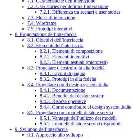
7.1. Caratteristiche dell’interazione
7.2. User stories per definire l’interazione
7.2.1. Differenza tra scenari e user stories
7.3. Flussi di interazione
7.4. Wireframe
7.5. Prototipi interattivi
8. Progettazione dell’interfaccia
8.1. Obiettivi dell’interfaccia
8.2. Elementi dell’interfaccia
8.2.1. Elementi di composizione
8.2.2. Elementi interattivi
8.2.3. Elementi testuali (microtesti)
8.3. Progettare e costruire in alta fedeltà
8.3.1. Layout di pagina
8.3.2. Prototipi in alta fedeltà
8.4. Progettare con il design system .italia
8.4.1. Documentazione
8.4.2. Benefici del design system
8.4.3. Risorse operative
8.4.4. Come contribuire al design system .italia
8.5. Progettare con i modelli di sito e servizi
8.5.1. Vantaggi dell’utilizzo dei modelli
8.5.2. I modelli di sito e servizi disponibili
9. Sviluppo dell’interfaccia
9.1. Approccio allo sviluppo