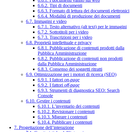
6.6.1. I documenti vanno sul web
6.6.2. Tipi di documenti
6.6.3. Formato di lettura dei documenti elettronici
6.6.4. Modalità di produzione dei documenti
6.7. Immagini e video
6.7.1. Testo alternativo (alt text) per le immagini
6.7.2. Sottotitoli per i video
6.7.3. Trascrizioni per i video
6.8. Proprietà intellettuale e privacy
6.8.1. Pubblicazione di contenuti prodotti dalla
Pubblica Amministrazione
6.8.2. Pubblicazione di contenuti non prodotti
dalla Pubblica Amministrazione
6.8.3. Consenso dei soggetti ritratti
6.9. Ottimizzazione per i motori di ricerca (SEO)
6.9.1. I fattori
on-page
6.9.2. I fattori
off-page
6.9.3. Strumenti di diagnostica SEO: Search
Console
6.10. Gestire i contenuti
6.10.1. L’inventario dei contenuti
6.10.2. Revisionare i contenuti
6.10.3. Migrare i contenuti
6.10.4. Pubblicare i contenuti
7. Progettazione dell’interazione