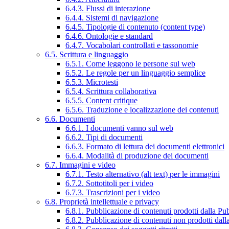
6.4.3. Flussi di interazione
6.4.4. Sistemi di navigazione
6.4.5. Tipologie di contenuto (content type)
6.4.6. Ontologie e standard
6.4.7. Vocabolari controllati e tassonomie
6.5. Scrittura e linguaggio
6.5.1. Come leggono le persone sul web
6.5.2. Le regole per un linguaggio semplice
6.5.3. Microtesti
6.5.4. Scrittura collaborativa
6.5.5. Content critique
6.5.6. Traduzione e localizzazione dei contenuti
6.6. Documenti
6.6.1. I documenti vanno sul web
6.6.2. Tipi di documenti
6.6.3. Formato di lettura dei documenti elettronici
6.6.4. Modalità di produzione dei documenti
6.7. Immagini e video
6.7.1. Testo alternativo (alt text) per le immagini
6.7.2. Sottotitoli per i video
6.7.3. Trascrizioni per i video
6.8. Proprietà intellettuale e privacy
6.8.1. Pubblicazione di contenuti prodotti dalla P
6.8.2. Pubblicazione di contenuti non prodotti dal