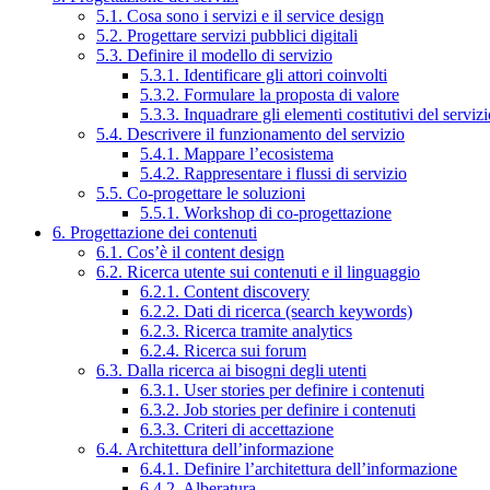
5.1. Cosa sono i servizi e il service design
5.2. Progettare servizi pubblici digitali
5.3. Definire il modello di servizio
5.3.1. Identificare gli attori coinvolti
5.3.2. Formulare la proposta di valore
5.3.3. Inquadrare gli elementi costitutivi del serviz
5.4. Descrivere il funzionamento del servizio
5.4.1. Mappare l’ecosistema
5.4.2. Rappresentare i flussi di servizio
5.5. Co-progettare le soluzioni
5.5.1. Workshop di co-progettazione
6. Progettazione dei contenuti
6.1. Cos’è il content design
6.2. Ricerca utente sui contenuti e il linguaggio
6.2.1. Content discovery
6.2.2. Dati di ricerca (search keywords)
6.2.3. Ricerca tramite analytics
6.2.4. Ricerca sui forum
6.3. Dalla ricerca ai bisogni degli utenti
6.3.1. User stories per definire i contenuti
6.3.2. Job stories per definire i contenuti
6.3.3. Criteri di accettazione
6.4. Architettura dell’informazione
6.4.1. Definire l’architettura dell’informazione
6.4.2. Alberatura