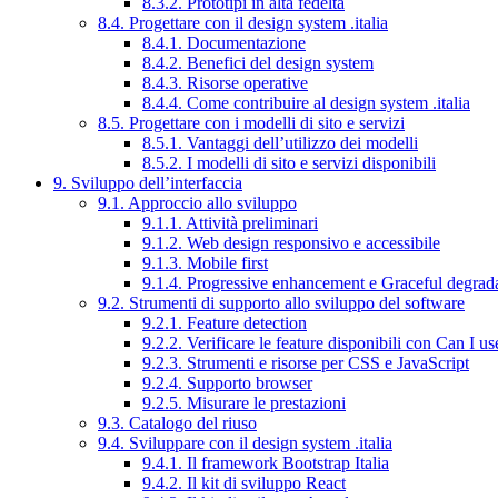
8.3.2. Prototipi in alta fedeltà
8.4. Progettare con il design system .italia
8.4.1. Documentazione
8.4.2. Benefici del design system
8.4.3. Risorse operative
8.4.4. Come contribuire al design system .italia
8.5. Progettare con i modelli di sito e servizi
8.5.1. Vantaggi dell’utilizzo dei modelli
8.5.2. I modelli di sito e servizi disponibili
9. Sviluppo dell’interfaccia
9.1. Approccio allo sviluppo
9.1.1. Attività preliminari
9.1.2. Web design responsivo e accessibile
9.1.3. Mobile first
9.1.4. Progressive enhancement e Graceful degrad
9.2. Strumenti di supporto allo sviluppo del software
9.2.1. Feature detection
9.2.2. Verificare le feature disponibili con Can I us
9.2.3. Strumenti e risorse per CSS e JavaScript
9.2.4. Supporto browser
9.2.5. Misurare le prestazioni
9.3. Catalogo del riuso
9.4. Sviluppare con il design system .italia
9.4.1. Il framework Bootstrap Italia
9.4.2. Il kit di sviluppo React