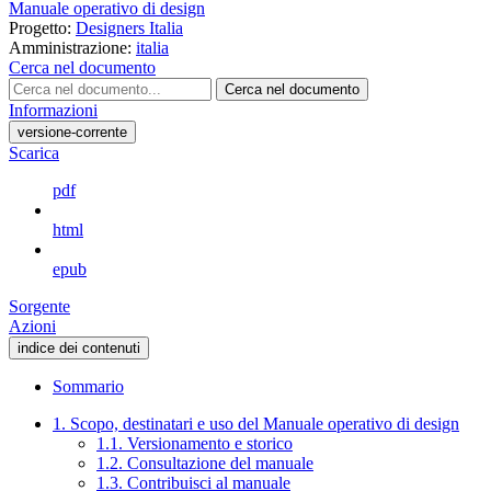
Manuale operativo di design
Progetto:
Designers Italia
Amministrazione:
italia
Cerca nel documento
Cerca nel documento
Informazioni
versione-corrente
Scarica
pdf
html
epub
Sorgente
Azioni
indice dei contenuti
Sommario
1. Scopo, destinatari e uso del Manuale operativo di design
1.1. Versionamento e storico
1.2. Consultazione del manuale
1.3. Contribuisci al manuale