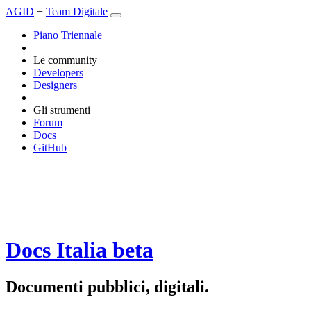
AGID
+
Team Digitale
Piano Triennale
Le community
Developers
Designers
Gli strumenti
Forum
Docs
GitHub
Docs Italia
beta
Documenti pubblici, digitali.