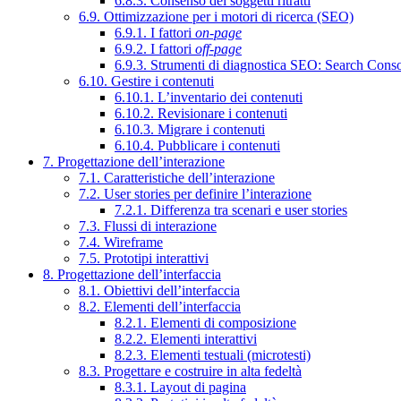
6.8.3. Consenso dei soggetti ritratti
6.9. Ottimizzazione per i motori di ricerca (SEO)
6.9.1. I fattori
on-page
6.9.2. I fattori
off-page
6.9.3. Strumenti di diagnostica SEO: Search Cons
6.10. Gestire i contenuti
6.10.1. L’inventario dei contenuti
6.10.2. Revisionare i contenuti
6.10.3. Migrare i contenuti
6.10.4. Pubblicare i contenuti
7. Progettazione dell’interazione
7.1. Caratteristiche dell’interazione
7.2. User stories per definire l’interazione
7.2.1. Differenza tra scenari e user stories
7.3. Flussi di interazione
7.4. Wireframe
7.5. Prototipi interattivi
8. Progettazione dell’interfaccia
8.1. Obiettivi dell’interfaccia
8.2. Elementi dell’interfaccia
8.2.1. Elementi di composizione
8.2.2. Elementi interattivi
8.2.3. Elementi testuali (microtesti)
8.3. Progettare e costruire in alta fedeltà
8.3.1. Layout di pagina