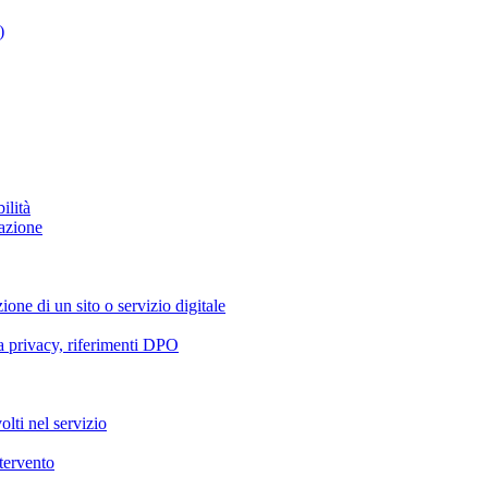
)
ilità
azione
ione di un sito o servizio digitale
va privacy, riferimenti DPO
olti nel servizio
ntervento