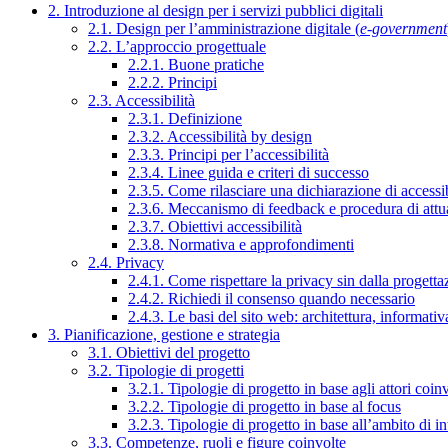
2. Introduzione al design per i servizi pubblici digitali
2.1. Design per l’amministrazione digitale (
e-government
2.2. L’approccio progettuale
2.2.1. Buone pratiche
2.2.2. Principi
2.3. Accessibilità
2.3.1. Definizione
2.3.2. Accessibilità by design
2.3.3. Principi per l’accessibilità
2.3.4. Linee guida e criteri di successo
2.3.5. Come rilasciare una dichiarazione di accessib
2.3.6. Meccanismo di feedback e procedura di attu
2.3.7. Obiettivi accessibilità
2.3.8. Normativa e approfondimenti
2.4. Privacy
2.4.1. Come rispettare la privacy sin dalla progettaz
2.4.2. Richiedi il consenso quando necessario
2.4.3. Le basi del sito web: architettura, informati
3. Pianificazione, gestione e strategia
3.1. Obiettivi del progetto
3.2. Tipologie di progetti
3.2.1. Tipologie di progetto in base agli attori coinv
3.2.2. Tipologie di progetto in base al focus
3.2.3. Tipologie di progetto in base all’ambito di i
3.3. Competenze, ruoli e figure coinvolte