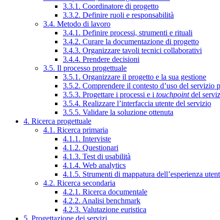
3.3.1. Coordinatore di progetto
3.3.2. Definire ruoli e responsabilità
3.4. Metodo di lavoro
3.4.1. Definire processi, strumenti e rituali
3.4.2. Curare la documentazione di progetto
3.4.3. Organizzare tavoli tecnici collaborativi
3.4.4. Prendere decisioni
3.5. Il processo progettuale
3.5.1. Organizzare il progetto e la sua gestione
3.5.2. Comprendere il contesto d’uso del servizio 
3.5.3. Progettare i processi e i
touchpoint
del servi
3.5.4. Realizzare l’interfaccia utente del servizio
3.5.5. Validare la soluzione ottenuta
4. Ricerca progettuale
4.1. Ricerca primaria
4.1.1. Interviste
4.1.2. Questionari
4.1.3. Test di usabilità
4.1.4. Web analytics
4.1.5. Strumenti di mappatura dell’esperienza uten
4.2. Ricerca secondaria
4.2.1. Ricerca documentale
4.2.2. Analisi benchmark
4.2.3. Valutazione euristica
5. Progettazione dei servizi