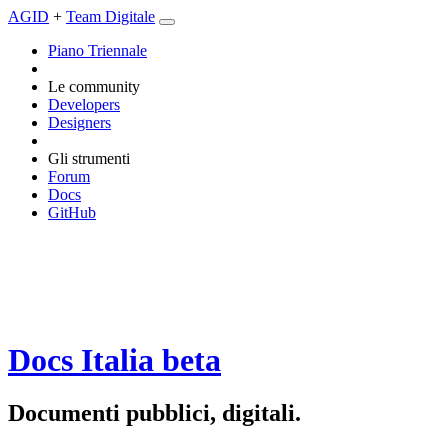
AGID
+
Team Digitale
Piano Triennale
Le community
Developers
Designers
Gli strumenti
Forum
Docs
GitHub
Docs Italia
beta
Documenti pubblici, digitali.