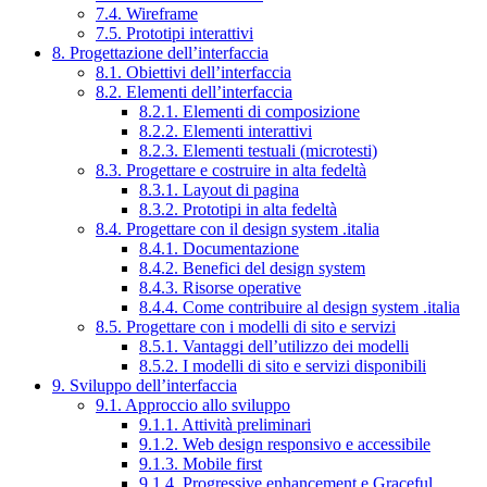
7.4. Wireframe
7.5. Prototipi interattivi
8. Progettazione dell’interfaccia
8.1. Obiettivi dell’interfaccia
8.2. Elementi dell’interfaccia
8.2.1. Elementi di composizione
8.2.2. Elementi interattivi
8.2.3. Elementi testuali (microtesti)
8.3. Progettare e costruire in alta fedeltà
8.3.1. Layout di pagina
8.3.2. Prototipi in alta fedeltà
8.4. Progettare con il design system .italia
8.4.1. Documentazione
8.4.2. Benefici del design system
8.4.3. Risorse operative
8.4.4. Come contribuire al design system .italia
8.5. Progettare con i modelli di sito e servizi
8.5.1. Vantaggi dell’utilizzo dei modelli
8.5.2. I modelli di sito e servizi disponibili
9. Sviluppo dell’interfaccia
9.1. Approccio allo sviluppo
9.1.1. Attività preliminari
9.1.2. Web design responsivo e accessibile
9.1.3. Mobile first
9.1.4. Progressive enhancement e Graceful