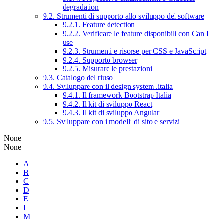
degradation
9.2. Strumenti di supporto allo sviluppo del software
9.2.1. Feature detection
9.2.2. Verificare le feature disponibili con Can I
use
9.2.3. Strumenti e risorse per CSS e JavaScript
9.2.4. Supporto browser
9.2.5. Misurare le prestazioni
9.3. Catalogo del riuso
9.4. Sviluppare con il design system .italia
9.4.1. Il framework Bootstrap Italia
9.4.2. Il kit di sviluppo React
9.4.3. Il kit di sviluppo Angular
9.5. Sviluppare con i modelli di sito e servizi
None
None
A
B
C
D
E
I
M