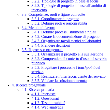
3.2.2. Tipologie di progetto in base al focus
3.2.3. Tipologie di progetto in base all’ambito di
intervento
3.3. Competenze, ruoli e figure coinvolte
3.3.1. Coordinatore di progetto
3.3.2. Definire ruoli e responsabilità
3.4. Metodo di lavoro
3.4.1. Definire processi, strumenti e rituali
3.4.2. Curare la documentazione di progetto
3.4.3. Organizzare tavoli tecnici collaborativi
3.4.4. Prendere decisioni
3.5. Il processo progettuale
3.5.1. Organizzare il progetto e la sua gestione
3.5.2. Comprendere il contesto d’uso del servizio
pubblico
3.5.3. Progettare i processi e i
touchpoint
del
servizio
3.5.4. Realizzare l’interfaccia utente del servizio
3.5.5. Validare la soluzione ottenuta
4. Ricerca progettuale
4.1. Ricerca primaria
4.1.1. Interviste
4.1.2. Questionari
4.1.3. Test di usabilità
4.1.4. Web analytics