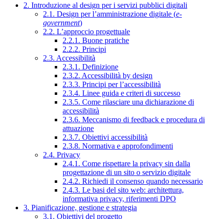
2. Introduzione al design per i servizi pubblici digitali
2.1. Design per l’amministrazione digitale (
e-
government
)
2.2. L’approccio progettuale
2.2.1. Buone pratiche
2.2.2. Principi
2.3. Accessibilità
2.3.1. Definizione
2.3.2. Accessibilità by design
2.3.3. Principi per l’accessibilità
2.3.4. Linee guida e criteri di successo
2.3.5. Come rilasciare una dichiarazione di
accessibilità
2.3.6. Meccanismo di feedback e procedura di
attuazione
2.3.7. Obiettivi accessibilità
2.3.8. Normativa e approfondimenti
2.4. Privacy
2.4.1. Come rispettare la privacy sin dalla
progettazione di un sito o servizio digitale
2.4.2. Richiedi il consenso quando necessario
2.4.3. Le basi del sito web: architettura,
informativa privacy, riferimenti DPO
3. Pianificazione, gestione e strategia
3.1. Obiettivi del progetto