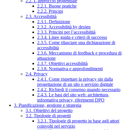
2.2. L’approccio progettuale
2.2.1. Buone pratiche
2.2.2. Principi
2.3. Accessibilità
2.3.1. Definizione
2.3.2. Accessibilità by design
2.3.3. Principi per l’accessibilità
2.3.4. Linee guida e criteri di successo
2.3.5. Come rilasciare una dichiarazione di
accessibilità
2.3.6. Meccanismo di feedback e procedura di
attuazione
2.3.7. Obiettivi accessibilità
2.3.8. Normativa e approfondimenti
2.4. Privacy
2.4.1. Come rispettare la privacy sin dalla
progettazione di un sito o servizio digitale
2.4.2. Richiedi il consenso quando necessario
2.4.3. Le basi del sito web: architettura,
informativa privacy, riferimenti DPO
3. Pianificazione, gestione e strategia
3.1. Obiettivi del progetto
3.2. Tipologie di progetti
3.2.1. Tipologie di progetto in base agli attori
coinvolti nel servizio