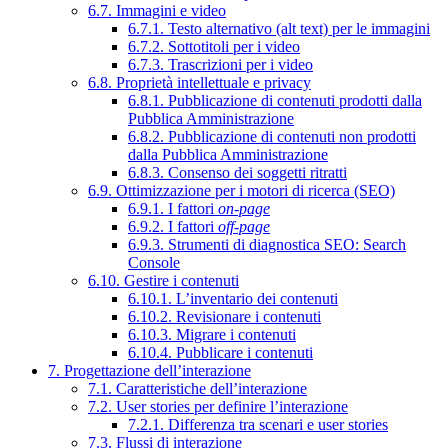
6.7. Immagini e video
6.7.1. Testo alternativo (alt text) per le immagini
6.7.2. Sottotitoli per i video
6.7.3. Trascrizioni per i video
6.8. Proprietà intellettuale e privacy
6.8.1. Pubblicazione di contenuti prodotti dalla
Pubblica Amministrazione
6.8.2. Pubblicazione di contenuti non prodotti
dalla Pubblica Amministrazione
6.8.3. Consenso dei soggetti ritratti
6.9. Ottimizzazione per i motori di ricerca (SEO)
6.9.1. I fattori
on-page
6.9.2. I fattori
off-page
6.9.3. Strumenti di diagnostica SEO: Search
Console
6.10. Gestire i contenuti
6.10.1. L’inventario dei contenuti
6.10.2. Revisionare i contenuti
6.10.3. Migrare i contenuti
6.10.4. Pubblicare i contenuti
7. Progettazione dell’interazione
7.1. Caratteristiche dell’interazione
7.2. User stories per definire l’interazione
7.2.1. Differenza tra scenari e user stories
7.3. Flussi di interazione