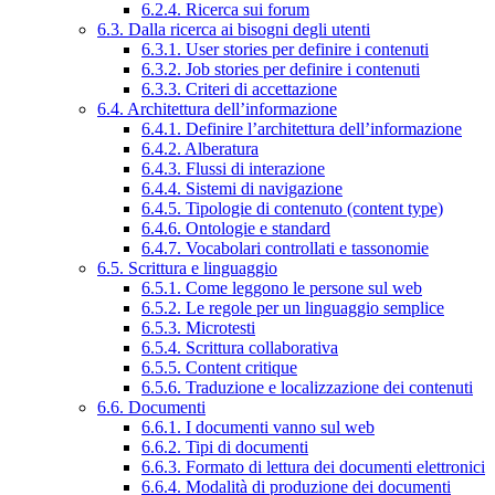
6.2.4. Ricerca sui forum
6.3. Dalla ricerca ai bisogni degli utenti
6.3.1. User stories per definire i contenuti
6.3.2. Job stories per definire i contenuti
6.3.3. Criteri di accettazione
6.4. Architettura dell’informazione
6.4.1. Definire l’architettura dell’informazione
6.4.2. Alberatura
6.4.3. Flussi di interazione
6.4.4. Sistemi di navigazione
6.4.5. Tipologie di contenuto (content type)
6.4.6. Ontologie e standard
6.4.7. Vocabolari controllati e tassonomie
6.5. Scrittura e linguaggio
6.5.1. Come leggono le persone sul web
6.5.2. Le regole per un linguaggio semplice
6.5.3. Microtesti
6.5.4. Scrittura collaborativa
6.5.5. Content critique
6.5.6. Traduzione e localizzazione dei contenuti
6.6. Documenti
6.6.1. I documenti vanno sul web
6.6.2. Tipi di documenti
6.6.3. Formato di lettura dei documenti elettronici
6.6.4. Modalità di produzione dei documenti