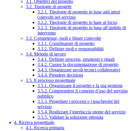
3.1. Obiettivi del progetto
3.2. Tipologie di progetti
3.2.1. Tipologie di progetto in base agli attori
coinvolti nel servizio
3.2.2. Tipologie di progetto in base al focus
3.2.3. Tipologie di progetto in base all’ambito di
intervento
3.3. Competenze, ruoli e figure coinvolte
3.3.1. Coordinatore di progetto
3.3.2. Definire ruoli e responsabilità
3.4. Metodo di lavoro
3.4.1. Definire processi, strumenti e rituali
3.4.2. Curare la documentazione di progetto
3.4.3. Organizzare tavoli tecnici collaborativi
3.4.4. Prendere decisioni
3.5. Il processo progettuale
3.5.1. Organizzare il progetto e la sua gestione
3.5.2. Comprendere il contesto d’uso del servizio
pubblico
3.5.3. Progettare i processi e i
touchpoint
del
servizio
3.5.4. Realizzare l’interfaccia utente del servizio
3.5.5. Validare la soluzione ottenuta
4. Ricerca progettuale
4.1. Ricerca primaria