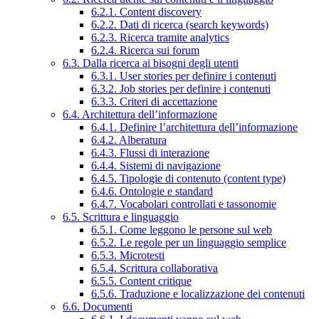
6.2.1. Content discovery
6.2.2. Dati di ricerca (search keywords)
6.2.3. Ricerca tramite analytics
6.2.4. Ricerca sui forum
6.3. Dalla ricerca ai bisogni degli utenti
6.3.1. User stories per definire i contenuti
6.3.2. Job stories per definire i contenuti
6.3.3. Criteri di accettazione
6.4. Architettura dell’informazione
6.4.1. Definire l’architettura dell’informazione
6.4.2. Alberatura
6.4.3. Flussi di interazione
6.4.4. Sistemi di navigazione
6.4.5. Tipologie di contenuto (content type)
6.4.6. Ontologie e standard
6.4.7. Vocabolari controllati e tassonomie
6.5. Scrittura e linguaggio
6.5.1. Come leggono le persone sul web
6.5.2. Le regole per un linguaggio semplice
6.5.3. Microtesti
6.5.4. Scrittura collaborativa
6.5.5. Content critique
6.5.6. Traduzione e localizzazione dei contenuti
6.6. Documenti