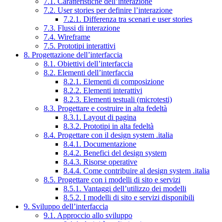
7.1. Caratteristiche dell’interazione
7.2. User stories per definire l’interazione
7.2.1. Differenza tra scenari e user stories
7.3. Flussi di interazione
7.4. Wireframe
7.5. Prototipi interattivi
8. Progettazione dell’interfaccia
8.1. Obiettivi dell’interfaccia
8.2. Elementi dell’interfaccia
8.2.1. Elementi di composizione
8.2.2. Elementi interattivi
8.2.3. Elementi testuali (microtesti)
8.3. Progettare e costruire in alta fedeltà
8.3.1. Layout di pagina
8.3.2. Prototipi in alta fedeltà
8.4. Progettare con il design system .italia
8.4.1. Documentazione
8.4.2. Benefici del design system
8.4.3. Risorse operative
8.4.4. Come contribuire al design system .italia
8.5. Progettare con i modelli di sito e servizi
8.5.1. Vantaggi dell’utilizzo dei modelli
8.5.2. I modelli di sito e servizi disponibili
9. Sviluppo dell’interfaccia
9.1. Approccio allo sviluppo