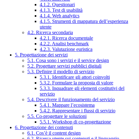
4.1.2. Questionari
4.1.3. Test di usabilità
4.1.4. Web analytics
4.1.5. Strumenti di mappatura dell’esperienza
utente
4.2. Ricerca secondaria
4.2.1. Ricerca documentale
4.2.2. Analisi benchmark
4.2.3. Valutazione euristica
5. Progettazione dei servizi
5.1. Cosa sono i servizi e il service design
5.2. Progettare servizi pubblici digitali
5.3. Definire il modello di servizio
5.3.1. Identificare gli attori coinvolti
5.3.2. Formulare la proposta di valore
5.3.3. Inquadrare gli elementi costitutivi del
servizio
5.4. Descrivere il funzionamento del servizio
5.4.1. Mappare l’ecosistema
5.4.2. Rappresentare i flussi di servizio
5.5. Co-progettare le soluzioni
5.5.1. Workshop di co-progettazione
6. Progettazione dei contenuti
6.1. Cos’è il content design
6.2. Ricerca utente sui contenuti e il linguaggio