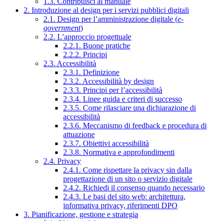
1.3. Contribuisci al manuale
2. Introduzione al design per i servizi pubblici digitali
2.1. Design per l’amministrazione digitale (
e-
government
)
2.2. L’approccio progettuale
2.2.1. Buone pratiche
2.2.2. Principi
2.3. Accessibilità
2.3.1. Definizione
2.3.2. Accessibilità by design
2.3.3. Principi per l’accessibilità
2.3.4. Linee guida e criteri di successo
2.3.5. Come rilasciare una dichiarazione di
accessibilità
2.3.6. Meccanismo di feedback e procedura di
attuazione
2.3.7. Obiettivi accessibilità
2.3.8. Normativa e approfondimenti
2.4. Privacy
2.4.1. Come rispettare la privacy sin dalla
progettazione di un sito o servizio digitale
2.4.2. Richiedi il consenso quando necessario
2.4.3. Le basi del sito web: architettura,
informativa privacy, riferimenti DPO
3. Pianificazione, gestione e strategia