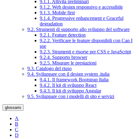
9.1.1. Attività preliminari
9.1.2. Web design responsivo e accessibile
9.1.3. Mobile first
9.1.4. Progressive enhancement e Graceful
degradation
9.2. Strumenti di supporto allo sviluppo del software
9.2.1. Feature detection
9.2.2. Verificare le feature disponibili con Can I
use
9.2.3. Strumenti e risorse per CSS e JavaScript
9.2.4. Supporto browser
9.2.5. Misurare le prestazioni
9.3. Catalogo del riuso
9.4. Sviluppare con il design system .italia
9.4.1. Il framework Bootstrap Italia
9.4.2. Il kit di sviluppo React
9.4.3. Il kit di sviluppo Angular
9.5. Sviluppare con i modelli di sito e servizi
glossario
A
B
C
D