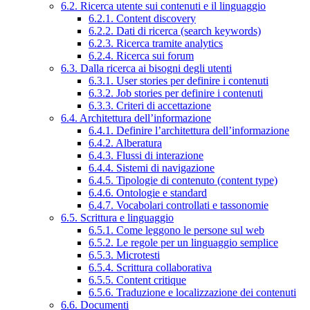
6.2. Ricerca utente sui contenuti e il linguaggio
6.2.1. Content discovery
6.2.2. Dati di ricerca (search keywords)
6.2.3. Ricerca tramite analytics
6.2.4. Ricerca sui forum
6.3. Dalla ricerca ai bisogni degli utenti
6.3.1. User stories per definire i contenuti
6.3.2. Job stories per definire i contenuti
6.3.3. Criteri di accettazione
6.4. Architettura dell’informazione
6.4.1. Definire l’architettura dell’informazione
6.4.2. Alberatura
6.4.3. Flussi di interazione
6.4.4. Sistemi di navigazione
6.4.5. Tipologie di contenuto (content type)
6.4.6. Ontologie e standard
6.4.7. Vocabolari controllati e tassonomie
6.5. Scrittura e linguaggio
6.5.1. Come leggono le persone sul web
6.5.2. Le regole per un linguaggio semplice
6.5.3. Microtesti
6.5.4. Scrittura collaborativa
6.5.5. Content critique
6.5.6. Traduzione e localizzazione dei contenuti
6.6. Documenti