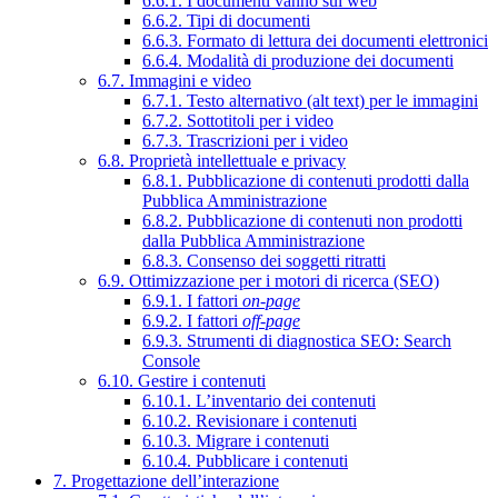
6.6.1. I documenti vanno sul web
6.6.2. Tipi di documenti
6.6.3. Formato di lettura dei documenti elettronici
6.6.4. Modalità di produzione dei documenti
6.7. Immagini e video
6.7.1. Testo alternativo (alt text) per le immagini
6.7.2. Sottotitoli per i video
6.7.3. Trascrizioni per i video
6.8. Proprietà intellettuale e privacy
6.8.1. Pubblicazione di contenuti prodotti dalla
Pubblica Amministrazione
6.8.2. Pubblicazione di contenuti non prodotti
dalla Pubblica Amministrazione
6.8.3. Consenso dei soggetti ritratti
6.9. Ottimizzazione per i motori di ricerca (SEO)
6.9.1. I fattori
on-page
6.9.2. I fattori
off-page
6.9.3. Strumenti di diagnostica SEO: Search
Console
6.10. Gestire i contenuti
6.10.1. L’inventario dei contenuti
6.10.2. Revisionare i contenuti
6.10.3. Migrare i contenuti
6.10.4. Pubblicare i contenuti
7. Progettazione dell’interazione