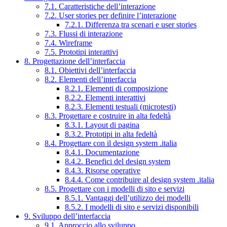
7.1. Caratteristiche dell’interazione
7.2. User stories per definire l’interazione
7.2.1. Differenza tra scenari e user stories
7.3. Flussi di interazione
7.4. Wireframe
7.5. Prototipi interattivi
8. Progettazione dell’interfaccia
8.1. Obiettivi dell’interfaccia
8.2. Elementi dell’interfaccia
8.2.1. Elementi di composizione
8.2.2. Elementi interattivi
8.2.3. Elementi testuali (microtesti)
8.3. Progettare e costruire in alta fedeltà
8.3.1. Layout di pagina
8.3.2. Prototipi in alta fedeltà
8.4. Progettare con il design system .italia
8.4.1. Documentazione
8.4.2. Benefici del design system
8.4.3. Risorse operative
8.4.4. Come contribuire al design system .italia
8.5. Progettare con i modelli di sito e servizi
8.5.1. Vantaggi dell’utilizzo dei modelli
8.5.2. I modelli di sito e servizi disponibili
9. Sviluppo dell’interfaccia
9.1. Approccio allo sviluppo