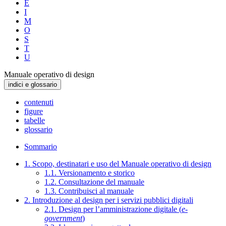
E
I
M
O
S
T
U
Manuale operativo di design
indici e glossario
contenuti
figure
tabelle
glossario
Sommario
1. Scopo, destinatari e uso del Manuale operativo di design
1.1. Versionamento e storico
1.2. Consultazione del manuale
1.3. Contribuisci al manuale
2. Introduzione al design per i servizi pubblici digitali
2.1. Design per l’amministrazione digitale (
e-
government
)