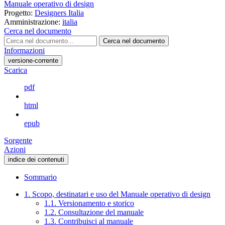
Manuale operativo di design
Progetto:
Designers Italia
Amministrazione:
italia
Cerca nel documento
Cerca nel documento
Informazioni
versione-corrente
Scarica
pdf
html
epub
Sorgente
Azioni
indice dei contenuti
Sommario
1. Scopo, destinatari e uso del Manuale operativo di design
1.1. Versionamento e storico
1.2. Consultazione del manuale
1.3. Contribuisci al manuale