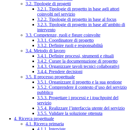
3.2. Tipologie di progetti
3.2.1. Tipologie di progetto in base agli attori
coinvolti nel servizio
3.2.2. Tipologie di progetto in base al focus
3.2.3. Tipologie di progetto in base all’ambito di
intervento
3.3. Competenze, ruoli e figure coinvolte
3.3.1. Coordinatore di progetto
3.3.2. Definire ruoli e responsabilità
3.4. Metodo di lavoro
3.4.1. Definire processi, strumenti e rituali
3.4.2. Curare la documentazione di progetto
3.4.3. Organizzare tavoli tecnici collaborativi
3.4.4. Prendere decisioni
3.5. Il processo progettuale
3.5.1. Organizzare il progetto e la sua gestione
3.5.2. Comprendere il contesto d’uso del servizio
pubblico
3.5.3. Progettare i processi e i
touchpoint
del
servizio
3.5.4. Realizzare l’interfaccia utente del servizio
3.5.5. Validare la soluzione ottenuta
4. Ricerca progettuale
4.1. Ricerca primaria
4.1.1. Interviste