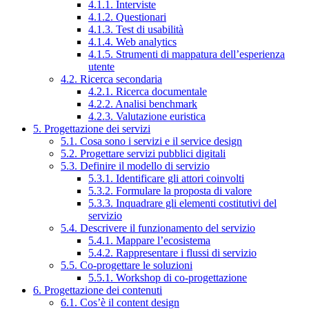
4.1.1. Interviste
4.1.2. Questionari
4.1.3. Test di usabilità
4.1.4. Web analytics
4.1.5. Strumenti di mappatura dell’esperienza
utente
4.2. Ricerca secondaria
4.2.1. Ricerca documentale
4.2.2. Analisi benchmark
4.2.3. Valutazione euristica
5. Progettazione dei servizi
5.1. Cosa sono i servizi e il service design
5.2. Progettare servizi pubblici digitali
5.3. Definire il modello di servizio
5.3.1. Identificare gli attori coinvolti
5.3.2. Formulare la proposta di valore
5.3.3. Inquadrare gli elementi costitutivi del
servizio
5.4. Descrivere il funzionamento del servizio
5.4.1. Mappare l’ecosistema
5.4.2. Rappresentare i flussi di servizio
5.5. Co-progettare le soluzioni
5.5.1. Workshop di co-progettazione
6. Progettazione dei contenuti
6.1. Cos’è il content design