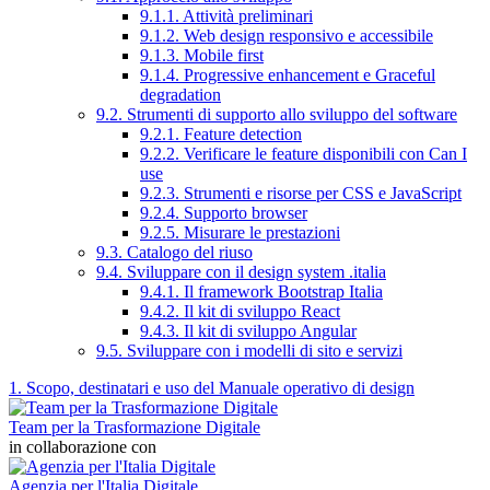
9.1.1. Attività preliminari
9.1.2. Web design responsivo e accessibile
9.1.3. Mobile first
9.1.4. Progressive enhancement e Graceful
degradation
9.2. Strumenti di supporto allo sviluppo del software
9.2.1. Feature detection
9.2.2. Verificare le feature disponibili con Can I
use
9.2.3. Strumenti e risorse per CSS e JavaScript
9.2.4. Supporto browser
9.2.5. Misurare le prestazioni
9.3. Catalogo del riuso
9.4. Sviluppare con il design system .italia
9.4.1. Il framework Bootstrap Italia
9.4.2. Il kit di sviluppo React
9.4.3. Il kit di sviluppo Angular
9.5. Sviluppare con i modelli di sito e servizi
1. Scopo, destinatari e uso del Manuale operativo di design
Team per la Trasformazione Digitale
in collaborazione con
Agenzia per l'Italia Digitale