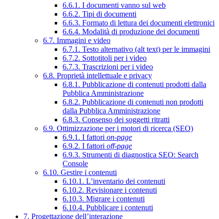
6.6.1. I documenti vanno sul web
6.6.2. Tipi di documenti
6.6.3. Formato di lettura dei documenti elettronici
6.6.4. Modalità di produzione dei documenti
6.7. Immagini e video
6.7.1. Testo alternativo (alt text) per le immagini
6.7.2. Sottotitoli per i video
6.7.3. Trascrizioni per i video
6.8. Proprietà intellettuale e privacy
6.8.1. Pubblicazione di contenuti prodotti dalla
Pubblica Amministrazione
6.8.2. Pubblicazione di contenuti non prodotti
dalla Pubblica Amministrazione
6.8.3. Consenso dei soggetti ritratti
6.9. Ottimizzazione per i motori di ricerca (SEO)
6.9.1. I fattori
on-page
6.9.2. I fattori
off-page
6.9.3. Strumenti di diagnostica SEO: Search
Console
6.10. Gestire i contenuti
6.10.1. L’inventario dei contenuti
6.10.2. Revisionare i contenuti
6.10.3. Migrare i contenuti
6.10.4. Pubblicare i contenuti
7. Progettazione dell’interazione