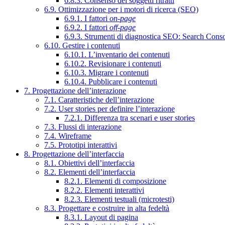
6.8.3. Consenso dei soggetti ritratti
6.9. Ottimizzazione per i motori di ricerca (SEO)
6.9.1. I fattori
on-page
6.9.2. I fattori
off-page
6.9.3. Strumenti di diagnostica SEO: Search Cons
6.10. Gestire i contenuti
6.10.1. L’inventario dei contenuti
6.10.2. Revisionare i contenuti
6.10.3. Migrare i contenuti
6.10.4. Pubblicare i contenuti
7. Progettazione dell’interazione
7.1. Caratteristiche dell’interazione
7.2. User stories per definire l’interazione
7.2.1. Differenza tra scenari e user stories
7.3. Flussi di interazione
7.4. Wireframe
7.5. Prototipi interattivi
8. Progettazione dell’interfaccia
8.1. Obiettivi dell’interfaccia
8.2. Elementi dell’interfaccia
8.2.1. Elementi di composizione
8.2.2. Elementi interattivi
8.2.3. Elementi testuali (microtesti)
8.3. Progettare e costruire in alta fedeltà
8.3.1. Layout di pagina