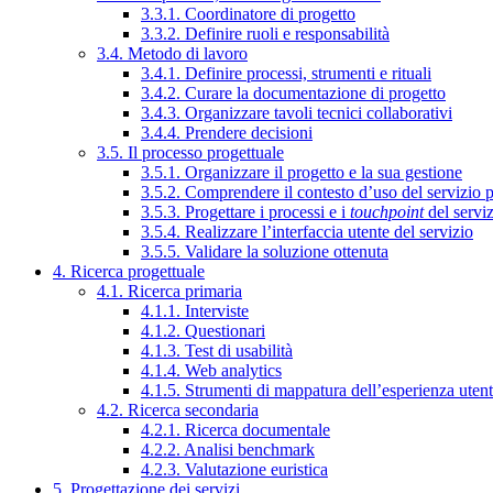
3.3.1. Coordinatore di progetto
3.3.2. Definire ruoli e responsabilità
3.4. Metodo di lavoro
3.4.1. Definire processi, strumenti e rituali
3.4.2. Curare la documentazione di progetto
3.4.3. Organizzare tavoli tecnici collaborativi
3.4.4. Prendere decisioni
3.5. Il processo progettuale
3.5.1. Organizzare il progetto e la sua gestione
3.5.2. Comprendere il contesto d’uso del servizio 
3.5.3. Progettare i processi e i
touchpoint
del servi
3.5.4. Realizzare l’interfaccia utente del servizio
3.5.5. Validare la soluzione ottenuta
4. Ricerca progettuale
4.1. Ricerca primaria
4.1.1. Interviste
4.1.2. Questionari
4.1.3. Test di usabilità
4.1.4. Web analytics
4.1.5. Strumenti di mappatura dell’esperienza uten
4.2. Ricerca secondaria
4.2.1. Ricerca documentale
4.2.2. Analisi benchmark
4.2.3. Valutazione euristica
5. Progettazione dei servizi