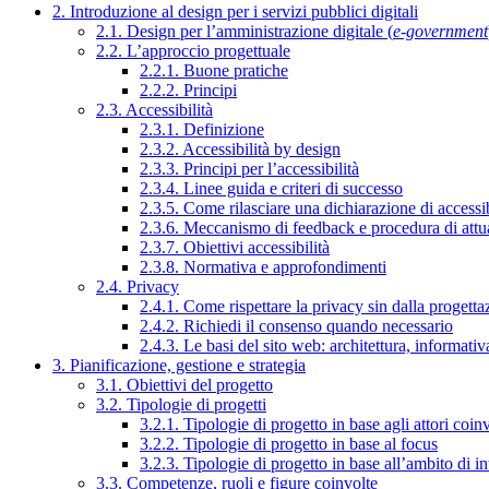
2. Introduzione al design per i servizi pubblici digitali
2.1. Design per l’amministrazione digitale (
e-government
2.2. L’approccio progettuale
2.2.1. Buone pratiche
2.2.2. Principi
2.3. Accessibilità
2.3.1. Definizione
2.3.2. Accessibilità by design
2.3.3. Principi per l’accessibilità
2.3.4. Linee guida e criteri di successo
2.3.5. Come rilasciare una dichiarazione di accessib
2.3.6. Meccanismo di feedback e procedura di attu
2.3.7. Obiettivi accessibilità
2.3.8. Normativa e approfondimenti
2.4. Privacy
2.4.1. Come rispettare la privacy sin dalla progettaz
2.4.2. Richiedi il consenso quando necessario
2.4.3. Le basi del sito web: architettura, informati
3. Pianificazione, gestione e strategia
3.1. Obiettivi del progetto
3.2. Tipologie di progetti
3.2.1. Tipologie di progetto in base agli attori coinv
3.2.2. Tipologie di progetto in base al focus
3.2.3. Tipologie di progetto in base all’ambito di i
3.3. Competenze, ruoli e figure coinvolte