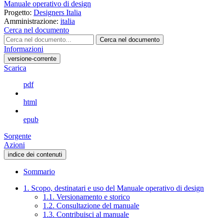
Manuale operativo di design
Progetto:
Designers Italia
Amministrazione:
italia
Cerca nel documento
Cerca nel documento
Informazioni
versione-corrente
Scarica
pdf
html
epub
Sorgente
Azioni
indice dei contenuti
Sommario
1. Scopo, destinatari e uso del Manuale operativo di design
1.1. Versionamento e storico
1.2. Consultazione del manuale
1.3. Contribuisci al manuale