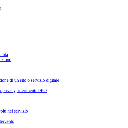
)
ilità
azione
ione di un sito o servizio digitale
va privacy, riferimenti DPO
olti nel servizio
ntervento