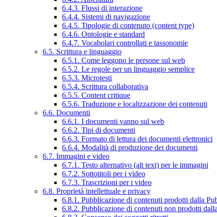
6.4.3. Flussi di interazione
6.4.4. Sistemi di navigazione
6.4.5. Tipologie di contenuto (content type)
6.4.6. Ontologie e standard
6.4.7. Vocabolari controllati e tassonomie
6.5. Scrittura e linguaggio
6.5.1. Come leggono le persone sul web
6.5.2. Le regole per un linguaggio semplice
6.5.3. Microtesti
6.5.4. Scrittura collaborativa
6.5.5. Content critique
6.5.6. Traduzione e localizzazione dei contenuti
6.6. Documenti
6.6.1. I documenti vanno sul web
6.6.2. Tipi di documenti
6.6.3. Formato di lettura dei documenti elettronici
6.6.4. Modalità di produzione dei documenti
6.7. Immagini e video
6.7.1. Testo alternativo (alt text) per le immagini
6.7.2. Sottotitoli per i video
6.7.3. Trascrizioni per i video
6.8. Proprietà intellettuale e privacy
6.8.1. Pubblicazione di contenuti prodotti dalla P
6.8.2. Pubblicazione di contenuti non prodotti dal