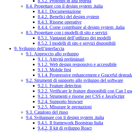
8.3.2. Prototipi in alta fedeltà
8.4. Progettare con il design system .italia
8.4.1. Documentazione
8.4.2. Benefici del design system
8.4.3. Risorse operative
8.4.4. Come contribuire al design system .italia
8.5. Progettare con i modelli di sito e servizi
8.5.1. Vantaggi dell’utilizzo dei modelli
8.5.2. I modelli di sito e servizi disponibili
9. Sviluppo dell’interfaccia
9.1. Approccio allo sviluppo
9.1.1. Attività preliminari
9.1.2. Web design responsivo e accessibile
9.1.3. Mobile first
9.1.4. Progressive enhancement e Graceful degrad
9.2. Strumenti di supporto allo sviluppo del software
9.2.1. Feature detection
9.2.2. Verificare le feature disponibili con Can I us
9.2.3. Strumenti e risorse per CSS e JavaScript
9.2.4. Supporto browser
9.2.5. Misurare le prestazioni
9.3. Catalogo del riuso
9.4. Sviluppare con il design system .italia
9.4.1. Il framework Bootstrap Italia
9.4.2. Il kit di sviluppo React