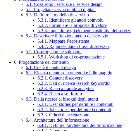
5.1. Cosa sono i servizi e il service design
5.2. Progettare servizi pubblici digitali
5.3. Definire il modello di servizio
5.3.1. Identificare gli attori coinvolti
5.3.2. Formulare la proposta di valore
5.3.3. Inquadrare gli elementi costitutivi del serviz
5.4. Descrivere il funzionamento del servizio
5.4.1. Mappare l’ecosistema
5.4.2. Rappresentare i flussi di servizio
5.5. Co-progettare le soluzioni
5.5.1. Workshop di co-progettazione
6. Progettazione dei contenuti
6.1. Cos’è il content design
6.2. Ricerca utente sui contenuti e il linguaggio
6.2.1. Content discovery
6.2.2. Dati di ricerca (search keywords)
6.2.3. Ricerca tramite analytics
6.2.4. Ricerca sui forum
6.3. Dalla ricerca ai bisogni degli utenti
6.3.1. User stories per definire i contenuti
6.3.2. Job stories per definire i contenuti
6.3.3. Criteri di accettazione
6.4. Architettura dell’informazione
6.4.1. Definire l’architettura dell’informazione
6.4.2. Alberatura