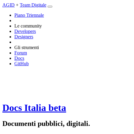
AGID
+
Team Digitale
Piano Triennale
Le community
Developers
Designers
Gli strumenti
Forum
Docs
GitHub
Docs Italia
beta
Documenti pubblici, digitali.