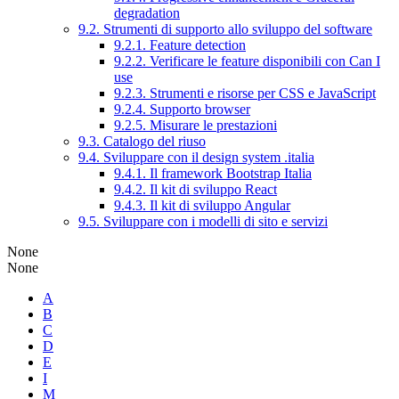
degradation
9.2. Strumenti di supporto allo sviluppo del software
9.2.1. Feature detection
9.2.2. Verificare le feature disponibili con Can I
use
9.2.3. Strumenti e risorse per CSS e JavaScript
9.2.4. Supporto browser
9.2.5. Misurare le prestazioni
9.3. Catalogo del riuso
9.4. Sviluppare con il design system .italia
9.4.1. Il framework Bootstrap Italia
9.4.2. Il kit di sviluppo React
9.4.3. Il kit di sviluppo Angular
9.5. Sviluppare con i modelli di sito e servizi
None
None
A
B
C
D
E
I
M