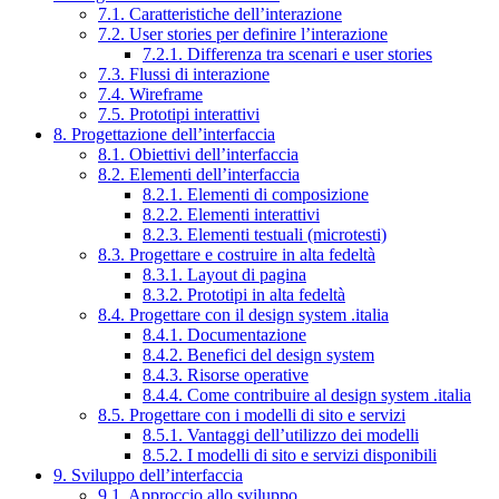
7.1. Caratteristiche dell’interazione
7.2. User stories per definire l’interazione
7.2.1. Differenza tra scenari e user stories
7.3. Flussi di interazione
7.4. Wireframe
7.5. Prototipi interattivi
8. Progettazione dell’interfaccia
8.1. Obiettivi dell’interfaccia
8.2. Elementi dell’interfaccia
8.2.1. Elementi di composizione
8.2.2. Elementi interattivi
8.2.3. Elementi testuali (microtesti)
8.3. Progettare e costruire in alta fedeltà
8.3.1. Layout di pagina
8.3.2. Prototipi in alta fedeltà
8.4. Progettare con il design system .italia
8.4.1. Documentazione
8.4.2. Benefici del design system
8.4.3. Risorse operative
8.4.4. Come contribuire al design system .italia
8.5. Progettare con i modelli di sito e servizi
8.5.1. Vantaggi dell’utilizzo dei modelli
8.5.2. I modelli di sito e servizi disponibili
9. Sviluppo dell’interfaccia
9.1. Approccio allo sviluppo