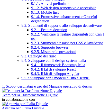
9.1.1. Attività preliminari
9.1.2. Web design responsivo e accessibile
9.1.3. Mobile first
9.1.4. Progressive enhancement e Graceful
degradation
9.2. Strumenti di supporto allo sviluppo del software
9.2.1. Feature detection
9.2.2. Verificare le feature disponibili con Can I
use
9.2.3. Strumenti e risorse per CSS e JavaScript
9.2.4. Supporto browser
9.2.5. Misurare le prestazioni
9.3. Catalogo del riuso
9.4. Sviluppare con il design system .italia
9.4.1. Il framework Bootstrap Italia
9.4.2. Il kit di sviluppo React
9.4.3. Il kit di sviluppo Angular
9.5. Sviluppare con i modelli di sito e servizi
1. Scopo, destinatari e uso del Manuale operativo di design
Team per la Trasformazione Digitale
in collaborazione con
Agenzia per l'Italia Digitale