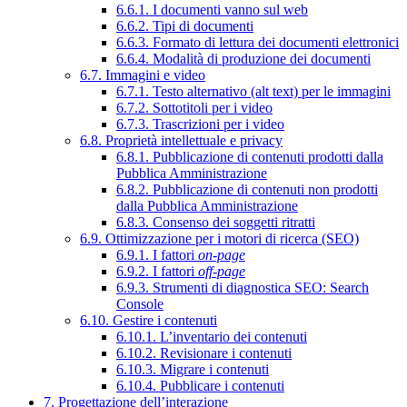
6.6.1. I documenti vanno sul web
6.6.2. Tipi di documenti
6.6.3. Formato di lettura dei documenti elettronici
6.6.4. Modalità di produzione dei documenti
6.7. Immagini e video
6.7.1. Testo alternativo (alt text) per le immagini
6.7.2. Sottotitoli per i video
6.7.3. Trascrizioni per i video
6.8. Proprietà intellettuale e privacy
6.8.1. Pubblicazione di contenuti prodotti dalla
Pubblica Amministrazione
6.8.2. Pubblicazione di contenuti non prodotti
dalla Pubblica Amministrazione
6.8.3. Consenso dei soggetti ritratti
6.9. Ottimizzazione per i motori di ricerca (SEO)
6.9.1. I fattori
on-page
6.9.2. I fattori
off-page
6.9.3. Strumenti di diagnostica SEO: Search
Console
6.10. Gestire i contenuti
6.10.1. L’inventario dei contenuti
6.10.2. Revisionare i contenuti
6.10.3. Migrare i contenuti
6.10.4. Pubblicare i contenuti
7. Progettazione dell’interazione