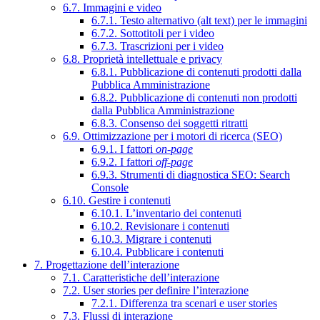
6.7. Immagini e video
6.7.1. Testo alternativo (alt text) per le immagini
6.7.2. Sottotitoli per i video
6.7.3. Trascrizioni per i video
6.8. Proprietà intellettuale e privacy
6.8.1. Pubblicazione di contenuti prodotti dalla
Pubblica Amministrazione
6.8.2. Pubblicazione di contenuti non prodotti
dalla Pubblica Amministrazione
6.8.3. Consenso dei soggetti ritratti
6.9. Ottimizzazione per i motori di ricerca (SEO)
6.9.1. I fattori
on-page
6.9.2. I fattori
off-page
6.9.3. Strumenti di diagnostica SEO: Search
Console
6.10. Gestire i contenuti
6.10.1. L’inventario dei contenuti
6.10.2. Revisionare i contenuti
6.10.3. Migrare i contenuti
6.10.4. Pubblicare i contenuti
7. Progettazione dell’interazione
7.1. Caratteristiche dell’interazione
7.2. User stories per definire l’interazione
7.2.1. Differenza tra scenari e user stories
7.3. Flussi di interazione