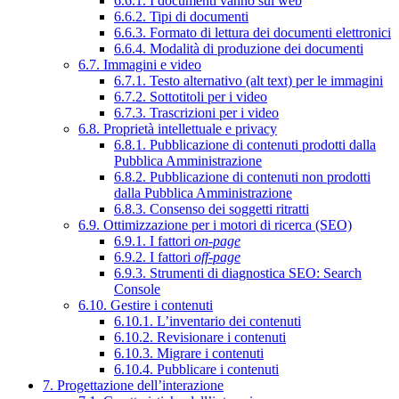
6.6.1. I documenti vanno sul web
6.6.2. Tipi di documenti
6.6.3. Formato di lettura dei documenti elettronici
6.6.4. Modalità di produzione dei documenti
6.7. Immagini e video
6.7.1. Testo alternativo (alt text) per le immagini
6.7.2. Sottotitoli per i video
6.7.3. Trascrizioni per i video
6.8. Proprietà intellettuale e privacy
6.8.1. Pubblicazione di contenuti prodotti dalla
Pubblica Amministrazione
6.8.2. Pubblicazione di contenuti non prodotti
dalla Pubblica Amministrazione
6.8.3. Consenso dei soggetti ritratti
6.9. Ottimizzazione per i motori di ricerca (SEO)
6.9.1. I fattori
on-page
6.9.2. I fattori
off-page
6.9.3. Strumenti di diagnostica SEO: Search
Console
6.10. Gestire i contenuti
6.10.1. L’inventario dei contenuti
6.10.2. Revisionare i contenuti
6.10.3. Migrare i contenuti
6.10.4. Pubblicare i contenuti
7. Progettazione dell’interazione