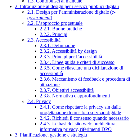
1.3. Contribuisci al manuale
2. Introduzione al design per i servizi pubblici digitali
2.1. Design per l’amministrazione digitale (
e-
government
)
2.2. L’approccio progettuale
2.2.1. Buone pratiche
2.2.2. Principi
2.3. Accessibilità
2.3.1. Definizione
2.3.2. Accessibilità by design
2.3.3. Principi per l’accessibilità
2.3.4. Linee guida e criteri di successo
2.3.5. Come rilasciare una dichiarazione di
accessibilità
2.3.6. Meccanismo di feedback e procedura di
attuazione
2.3.7. Obiettivi accessibilità
2.3.8. Normativa e approfondimenti
2.4. Privacy
2.4.1. Come rispettare la privacy sin dalla
progettazione di un sito o servizio digitale
2.4.2. Richiedi il consenso quando necessario
2.4.3. Le basi del sito web: architettura,
informativa privacy, riferimenti DPO
3. Pianificazione, gestione e strategia