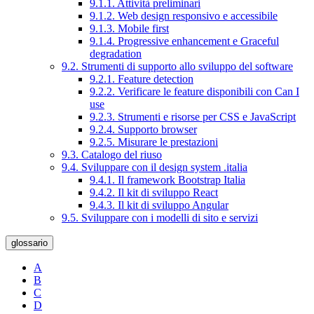
9.1.1. Attività preliminari
9.1.2. Web design responsivo e accessibile
9.1.3. Mobile first
9.1.4. Progressive enhancement e Graceful
degradation
9.2. Strumenti di supporto allo sviluppo del software
9.2.1. Feature detection
9.2.2. Verificare le feature disponibili con Can I
use
9.2.3. Strumenti e risorse per CSS e JavaScript
9.2.4. Supporto browser
9.2.5. Misurare le prestazioni
9.3. Catalogo del riuso
9.4. Sviluppare con il design system .italia
9.4.1. Il framework Bootstrap Italia
9.4.2. Il kit di sviluppo React
9.4.3. Il kit di sviluppo Angular
9.5. Sviluppare con i modelli di sito e servizi
glossario
A
B
C
D