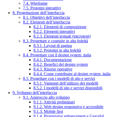
7.4. Wireframe
7.5. Prototipi interattivi
8. Progettazione dell’interfaccia
8.1. Obiettivi dell’interfaccia
8.2. Elementi dell’interfaccia
8.2.1. Elementi di composizione
8.2.2. Elementi interattivi
8.2.3. Elementi testuali (microtesti)
8.3. Progettare e costruire in alta fedeltà
8.3.1. Layout di pagina
8.3.2. Prototipi in alta fedeltà
8.4. Progettare con il design system .italia
8.4.1. Documentazione
8.4.2. Benefici del design system
8.4.3. Risorse operative
8.4.4. Come contribuire al design system .italia
8.5. Progettare con i modelli di sito e servizi
8.5.1. Vantaggi dell’utilizzo dei modelli
8.5.2. I modelli di sito e servizi disponibili
9. Sviluppo dell’interfaccia
9.1. Approccio allo sviluppo
9.1.1. Attività preliminari
9.1.2. Web design responsivo e accessibile
9.1.3. Mobile first
9.1.4. Progressive enhancement e Graceful