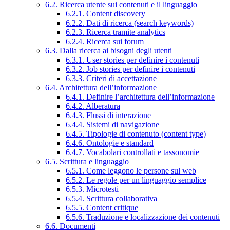
6.2. Ricerca utente sui contenuti e il linguaggio
6.2.1. Content discovery
6.2.2. Dati di ricerca (search keywords)
6.2.3. Ricerca tramite analytics
6.2.4. Ricerca sui forum
6.3. Dalla ricerca ai bisogni degli utenti
6.3.1. User stories per definire i contenuti
6.3.2. Job stories per definire i contenuti
6.3.3. Criteri di accettazione
6.4. Architettura dell’informazione
6.4.1. Definire l’architettura dell’informazione
6.4.2. Alberatura
6.4.3. Flussi di interazione
6.4.4. Sistemi di navigazione
6.4.5. Tipologie di contenuto (content type)
6.4.6. Ontologie e standard
6.4.7. Vocabolari controllati e tassonomie
6.5. Scrittura e linguaggio
6.5.1. Come leggono le persone sul web
6.5.2. Le regole per un linguaggio semplice
6.5.3. Microtesti
6.5.4. Scrittura collaborativa
6.5.5. Content critique
6.5.6. Traduzione e localizzazione dei contenuti
6.6. Documenti