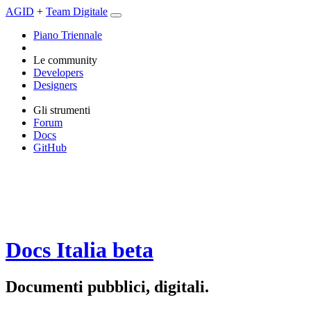
AGID
+
Team Digitale
Piano Triennale
Le community
Developers
Designers
Gli strumenti
Forum
Docs
GitHub
Docs Italia
beta
Documenti pubblici, digitali.