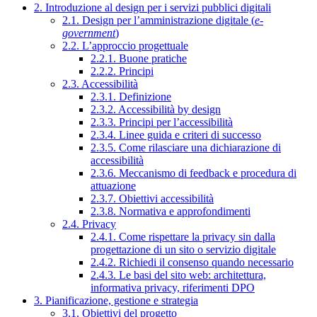
2. Introduzione al design per i servizi pubblici digitali
2.1. Design per l’amministrazione digitale (
e-
government
)
2.2. L’approccio progettuale
2.2.1. Buone pratiche
2.2.2. Principi
2.3. Accessibilità
2.3.1. Definizione
2.3.2. Accessibilità by design
2.3.3. Principi per l’accessibilità
2.3.4. Linee guida e criteri di successo
2.3.5. Come rilasciare una dichiarazione di
accessibilità
2.3.6. Meccanismo di feedback e procedura di
attuazione
2.3.7. Obiettivi accessibilità
2.3.8. Normativa e approfondimenti
2.4. Privacy
2.4.1. Come rispettare la privacy sin dalla
progettazione di un sito o servizio digitale
2.4.2. Richiedi il consenso quando necessario
2.4.3. Le basi del sito web: architettura,
informativa privacy, riferimenti DPO
3. Pianificazione, gestione e strategia
3.1. Obiettivi del progetto