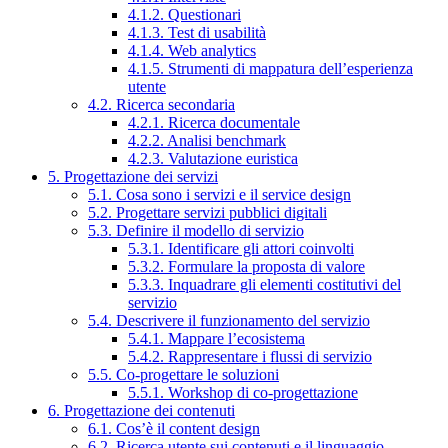
4.1.2. Questionari
4.1.3. Test di usabilità
4.1.4. Web analytics
4.1.5. Strumenti di mappatura dell’esperienza
utente
4.2. Ricerca secondaria
4.2.1. Ricerca documentale
4.2.2. Analisi benchmark
4.2.3. Valutazione euristica
5. Progettazione dei servizi
5.1. Cosa sono i servizi e il service design
5.2. Progettare servizi pubblici digitali
5.3. Definire il modello di servizio
5.3.1. Identificare gli attori coinvolti
5.3.2. Formulare la proposta di valore
5.3.3. Inquadrare gli elementi costitutivi del
servizio
5.4. Descrivere il funzionamento del servizio
5.4.1. Mappare l’ecosistema
5.4.2. Rappresentare i flussi di servizio
5.5. Co-progettare le soluzioni
5.5.1. Workshop di co-progettazione
6. Progettazione dei contenuti
6.1. Cos’è il content design
6.2. Ricerca utente sui contenuti e il linguaggio