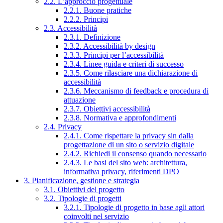
2.2. L’approccio progettuale
2.2.1. Buone pratiche
2.2.2. Principi
2.3. Accessibilità
2.3.1. Definizione
2.3.2. Accessibilità by design
2.3.3. Principi per l’accessibilità
2.3.4. Linee guida e criteri di successo
2.3.5. Come rilasciare una dichiarazione di
accessibilità
2.3.6. Meccanismo di feedback e procedura di
attuazione
2.3.7. Obiettivi accessibilità
2.3.8. Normativa e approfondimenti
2.4. Privacy
2.4.1. Come rispettare la privacy sin dalla
progettazione di un sito o servizio digitale
2.4.2. Richiedi il consenso quando necessario
2.4.3. Le basi del sito web: architettura,
informativa privacy, riferimenti DPO
3. Pianificazione, gestione e strategia
3.1. Obiettivi del progetto
3.2. Tipologie di progetti
3.2.1. Tipologie di progetto in base agli attori
coinvolti nel servizio