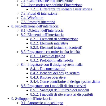
7.1. Caratteristiche dell’interazione
7.2. User stories per definire l’interazione
7.2.1. Differenza tra scenari e user stories
7.3. Flussi di interazione
7.4. Wireframe
7.5. Prototipi interattivi
8. Progettazione dell’interfaccia
8.1. Obiettivi dell’interfaccia
8.2. Elementi dell’interfaccia
8.2.1. Elementi di composizione
8.2.2. Elementi interattivi
8.2.3. Elementi testuali (microtesti)
8.3. Progettare e costruire in alta fedeltà
8.3.1. Layout di pagina
8.3.2. Prototipi in alta fedeltà
8.4. Progettare con il design system .italia
8.4.1. Documentazione
8.4.2. Benefici del design system
8.4.3. Risorse operative
8.4.4. Come contribuire al design system .italia
8.5. Progettare con i modelli di sito e servizi
8.5.1. Vantaggi dell’utilizzo dei modelli
8.5.2. I modelli di sito e servizi disponibili
9. Sviluppo dell’interfaccia
9.1. Approccio allo sviluppo