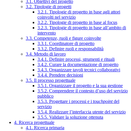
3.1. Obiettivi del progetto
3.2. Tipologie di progetti
3.2.1. Tipologie di progetto in base agli attori
coinvolti nel servizio
3.2.2. Tipologie di progetto in base al focus
3.2.3. Tipologie di progetto in base all’ambito di
intervento
3.3. Competenze, ruoli e figure coinvolte
3.3.1. Coordinatore di progetto
3.3.2. Definire ruoli e responsabilità
3.4. Metodo di lavoro
3.4.1. Definire processi, strumenti e rituali
3.4.2. Curare la documentazione di progetto
3.4.3. Organizzare tavoli tecnici collaborativi
3.4.4. Prendere decisioni
3.5. Il processo progettuale
3.5.1. Organizzare il progetto e la sua gestione
3.5.2. Comprendere il contesto d’uso del servizio
pubblico
3.5.3. Progettare i processi e i
touchpoint
del
servizio
3.5.4. Realizzare l’interfaccia utente del servizio
3.5.5. Validare la soluzione ottenuta
4. Ricerca progettuale
4.1. Ricerca primaria