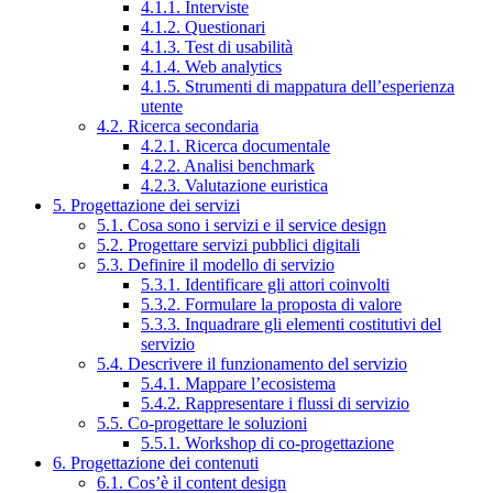
4.1.1. Interviste
4.1.2. Questionari
4.1.3. Test di usabilità
4.1.4. Web analytics
4.1.5. Strumenti di mappatura dell’esperienza
utente
4.2. Ricerca secondaria
4.2.1. Ricerca documentale
4.2.2. Analisi benchmark
4.2.3. Valutazione euristica
5. Progettazione dei servizi
5.1. Cosa sono i servizi e il service design
5.2. Progettare servizi pubblici digitali
5.3. Definire il modello di servizio
5.3.1. Identificare gli attori coinvolti
5.3.2. Formulare la proposta di valore
5.3.3. Inquadrare gli elementi costitutivi del
servizio
5.4. Descrivere il funzionamento del servizio
5.4.1. Mappare l’ecosistema
5.4.2. Rappresentare i flussi di servizio
5.5. Co-progettare le soluzioni
5.5.1. Workshop di co-progettazione
6. Progettazione dei contenuti
6.1. Cos’è il content design