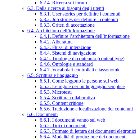
6.2.4. Ricerca sui forum
6.3. Dalla ricerca ai bisogni degli utenti
6.3.1. User stories per definire i contenuti
6.3.2. Job stories per definire i contenuti
6.3.3. Criteri di accettazione
6.4. Architettura dell’informazione
6.4.1. Definire l’architettura dell’informazione
6.4.2. Alberatura
6.4.3. Flussi di interazione
6.4.4. Sistemi di navigazione
6.4.5. Tipologie di contenuto (content type)
6.4.6. Ontologie e standard
6.4.7. Vocabolari controllati e tassonomie
6.5. Scrittura e linguaggio
6.5.1. Come leggono le persone sul web
6.5.2. Le regole per un linguaggio semplice
6.5.3. Microtesti
6.5.4. Scrittura collaborativa
6.5.5. Content critique
6.5.6. Traduzione e localizzazione dei contenuti
6.6. Documenti
6.6.1. I documenti vanno sul web
6.6.2. Tipi di documenti
6.6.3. Formato di lettura dei documenti elettronici
6.6.4. Modalità di produzione dei documenti