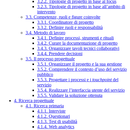
3.2.2. Tipologie di progetto in base al focus
3.2.3. Tipologie di progetto in base all’ambito di
intervento
3.3. Competenze, ruoli e figure coinvolte
3.3.1. Coordinatore di progetto
3.3.2. Definire ruoli e responsabilità
3.4. Metodo di lavoro
3.4.1. Definire processi, strumenti e rituali
3.4.2. Curare la documentazione di progetto
3.4.3. Organizzare tavoli tecnici collaborativi
3.4.4. Prendere decisioni
3.5. Il processo progettuale
3.5.1. Organizzare il progetto e la sua gestione
3.5.2. Comprendere il contesto d’uso del servizio
pubblico
3.5.3. Progettare i processi e i
touchpoint
del
servizio
3.5.4. Realizzare l’interfaccia utente del servizio
3.5.5. Validare la soluzione ottenuta
4. Ricerca progettuale
4.1. Ricerca primaria
4.1.1. Interviste
4.1.2. Questionari
4.1.3. Test di usabilità
4.1.4. Web analytics