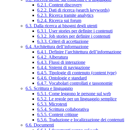
6.2.1. Content discovery
6.2.2. Dati di ricerca (search keywords)
6.2.3. Ricerca tramite analytics
6.2.4. Ricerca sui forum
6.3. Dalla ricerca ai bisogni degli utenti
6.3.1. User stories per definire i contenuti
6.3.2. Job stories per definire i contenuti
6.3.3. Criteri di accettazione
6.4. Architettura dell’informazione
6.4.1. Definire l’architettura dell’informazione
6.4.2. Alberatura
6.4.3. Flussi di interazione
6.4.4. Sistemi di navigazione
6.4.5. Tipologie di contenuto (content type)
6.4.6. Ontologie e standard
6.4.7. Vocabolari controllati e tassonomie
6.5. Scrittura e linguaggio
6.5.1. Come leggono le persone sul web
6.5.2. Le regole per un linguaggio semplice
6.5.3. Microtesti
6.5.4. Scrittura collaborativa
6.5.5. Content critique
6.5.6. Traduzione e localizzazione dei contenuti
6.6. Documenti