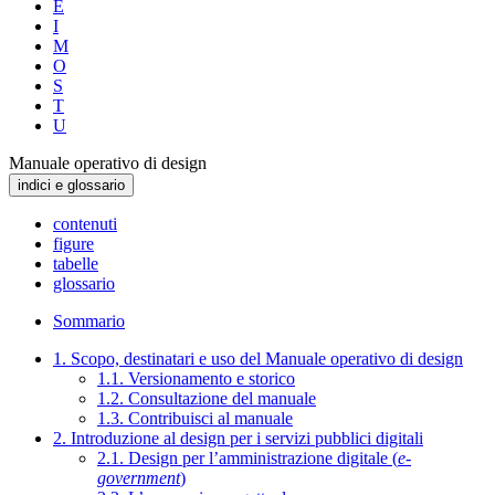
E
I
M
O
S
T
U
Manuale operativo di design
indici e glossario
contenuti
figure
tabelle
glossario
Sommario
1. Scopo, destinatari e uso del Manuale operativo di design
1.1. Versionamento e storico
1.2. Consultazione del manuale
1.3. Contribuisci al manuale
2. Introduzione al design per i servizi pubblici digitali
2.1. Design per l’amministrazione digitale (
e-
government
)