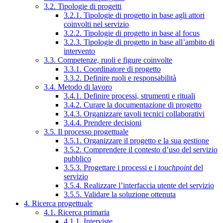
3.2. Tipologie di progetti
3.2.1. Tipologie di progetto in base agli attori
coinvolti nel servizio
3.2.2. Tipologie di progetto in base al focus
3.2.3. Tipologie di progetto in base all’ambito di
intervento
3.3. Competenze, ruoli e figure coinvolte
3.3.1. Coordinatore di progetto
3.3.2. Definire ruoli e responsabilità
3.4. Metodo di lavoro
3.4.1. Definire processi, strumenti e rituali
3.4.2. Curare la documentazione di progetto
3.4.3. Organizzare tavoli tecnici collaborativi
3.4.4. Prendere decisioni
3.5. Il processo progettuale
3.5.1. Organizzare il progetto e la sua gestione
3.5.2. Comprendere il contesto d’uso del servizio
pubblico
3.5.3. Progettare i processi e i
touchpoint
del
servizio
3.5.4. Realizzare l’interfaccia utente del servizio
3.5.5. Validare la soluzione ottenuta
4. Ricerca progettuale
4.1. Ricerca primaria
4.1.1. Interviste