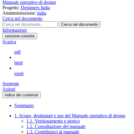
Manuale operativo di design
Progetto:
Designers Italia
Amministrazione:
italia
Cerca nel documento
Cerca nel documento
Informazioni
versione-corrente
Scarica
pdf
html
epub
Sorgente
Azioni
indice dei contenuti
Sommario
1. Scopo, destinatari e uso del Manuale operativo di design
1.1. Versionamento e storico
1.2. Consultazione del manuale
1.3. Contribuisci al manuale