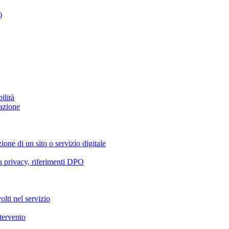
)
ilità
azione
ione di un sito o servizio digitale
va privacy, riferimenti DPO
olti nel servizio
ntervento