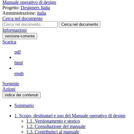
Manuale operativo di design
Progetto:
Designers Italia
Amministrazione:
italia
Cerca nel documento
Cerca nel documento
Informazioni
versione-corrente
Scarica
pdf
html
epub
Sorgente
Azioni
indice dei contenuti
Sommario
1. Scopo, destinatari e uso del Manuale operativo di design
1.1. Versionamento e storico
1.2. Consultazione del manuale
1.3. Contribuisci al manuale