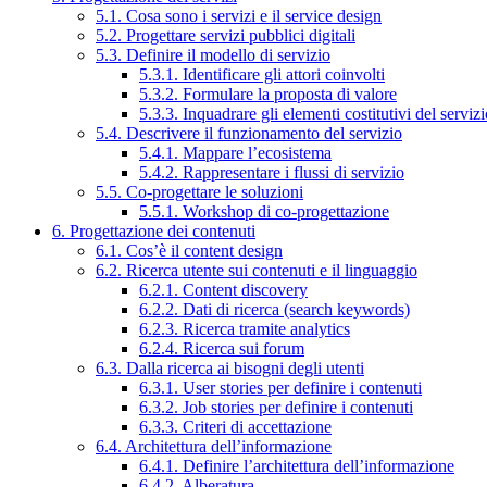
5.1. Cosa sono i servizi e il service design
5.2. Progettare servizi pubblici digitali
5.3. Definire il modello di servizio
5.3.1. Identificare gli attori coinvolti
5.3.2. Formulare la proposta di valore
5.3.3. Inquadrare gli elementi costitutivi del serviz
5.4. Descrivere il funzionamento del servizio
5.4.1. Mappare l’ecosistema
5.4.2. Rappresentare i flussi di servizio
5.5. Co-progettare le soluzioni
5.5.1. Workshop di co-progettazione
6. Progettazione dei contenuti
6.1. Cos’è il content design
6.2. Ricerca utente sui contenuti e il linguaggio
6.2.1. Content discovery
6.2.2. Dati di ricerca (search keywords)
6.2.3. Ricerca tramite analytics
6.2.4. Ricerca sui forum
6.3. Dalla ricerca ai bisogni degli utenti
6.3.1. User stories per definire i contenuti
6.3.2. Job stories per definire i contenuti
6.3.3. Criteri di accettazione
6.4. Architettura dell’informazione
6.4.1. Definire l’architettura dell’informazione
6.4.2. Alberatura