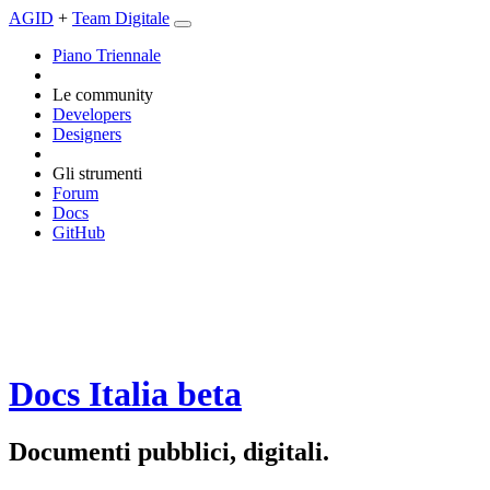
AGID
+
Team Digitale
Piano Triennale
Le community
Developers
Designers
Gli strumenti
Forum
Docs
GitHub
Docs Italia
beta
Documenti pubblici, digitali.