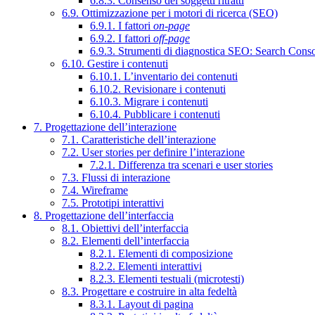
6.8.3. Consenso dei soggetti ritratti
6.9. Ottimizzazione per i motori di ricerca (SEO)
6.9.1. I fattori
on-page
6.9.2. I fattori
off-page
6.9.3. Strumenti di diagnostica SEO: Search Cons
6.10. Gestire i contenuti
6.10.1. L’inventario dei contenuti
6.10.2. Revisionare i contenuti
6.10.3. Migrare i contenuti
6.10.4. Pubblicare i contenuti
7. Progettazione dell’interazione
7.1. Caratteristiche dell’interazione
7.2. User stories per definire l’interazione
7.2.1. Differenza tra scenari e user stories
7.3. Flussi di interazione
7.4. Wireframe
7.5. Prototipi interattivi
8. Progettazione dell’interfaccia
8.1. Obiettivi dell’interfaccia
8.2. Elementi dell’interfaccia
8.2.1. Elementi di composizione
8.2.2. Elementi interattivi
8.2.3. Elementi testuali (microtesti)
8.3. Progettare e costruire in alta fedeltà
8.3.1. Layout di pagina