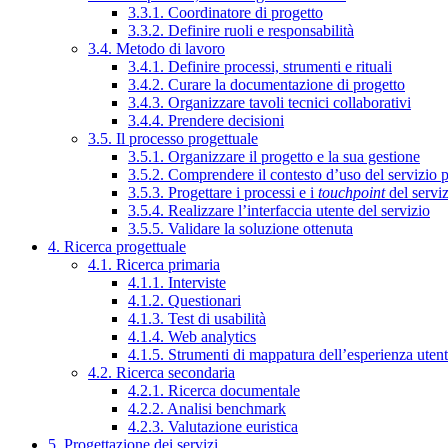
3.3.1. Coordinatore di progetto
3.3.2. Definire ruoli e responsabilità
3.4. Metodo di lavoro
3.4.1. Definire processi, strumenti e rituali
3.4.2. Curare la documentazione di progetto
3.4.3. Organizzare tavoli tecnici collaborativi
3.4.4. Prendere decisioni
3.5. Il processo progettuale
3.5.1. Organizzare il progetto e la sua gestione
3.5.2. Comprendere il contesto d’uso del servizio 
3.5.3. Progettare i processi e i
touchpoint
del servi
3.5.4. Realizzare l’interfaccia utente del servizio
3.5.5. Validare la soluzione ottenuta
4. Ricerca progettuale
4.1. Ricerca primaria
4.1.1. Interviste
4.1.2. Questionari
4.1.3. Test di usabilità
4.1.4. Web analytics
4.1.5. Strumenti di mappatura dell’esperienza uten
4.2. Ricerca secondaria
4.2.1. Ricerca documentale
4.2.2. Analisi benchmark
4.2.3. Valutazione euristica
5. Progettazione dei servizi