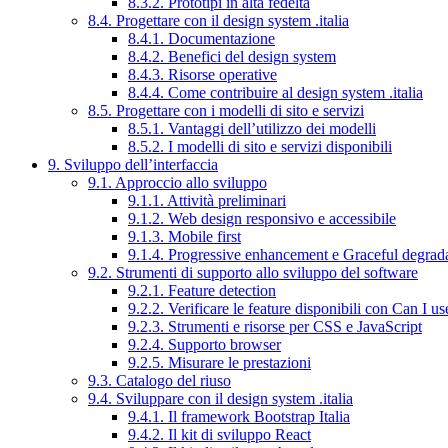
8.3.2. Prototipi in alta fedeltà
8.4. Progettare con il design system .italia
8.4.1. Documentazione
8.4.2. Benefici del design system
8.4.3. Risorse operative
8.4.4. Come contribuire al design system .italia
8.5. Progettare con i modelli di sito e servizi
8.5.1. Vantaggi dell’utilizzo dei modelli
8.5.2. I modelli di sito e servizi disponibili
9. Sviluppo dell’interfaccia
9.1. Approccio allo sviluppo
9.1.1. Attività preliminari
9.1.2. Web design responsivo e accessibile
9.1.3. Mobile first
9.1.4. Progressive enhancement e Graceful degrad
9.2. Strumenti di supporto allo sviluppo del software
9.2.1. Feature detection
9.2.2. Verificare le feature disponibili con Can I us
9.2.3. Strumenti e risorse per CSS e JavaScript
9.2.4. Supporto browser
9.2.5. Misurare le prestazioni
9.3. Catalogo del riuso
9.4. Sviluppare con il design system .italia
9.4.1. Il framework Bootstrap Italia
9.4.2. Il kit di sviluppo React