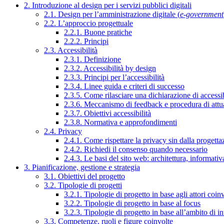
2. Introduzione al design per i servizi pubblici digitali
2.1. Design per l’amministrazione digitale (
e-government
2.2. L’approccio progettuale
2.2.1. Buone pratiche
2.2.2. Principi
2.3. Accessibilità
2.3.1. Definizione
2.3.2. Accessibilità by design
2.3.3. Principi per l’accessibilità
2.3.4. Linee guida e criteri di successo
2.3.5. Come rilasciare una dichiarazione di accessib
2.3.6. Meccanismo di feedback e procedura di attu
2.3.7. Obiettivi accessibilità
2.3.8. Normativa e approfondimenti
2.4. Privacy
2.4.1. Come rispettare la privacy sin dalla progettaz
2.4.2. Richiedi il consenso quando necessario
2.4.3. Le basi del sito web: architettura, informati
3. Pianificazione, gestione e strategia
3.1. Obiettivi del progetto
3.2. Tipologie di progetti
3.2.1. Tipologie di progetto in base agli attori coinv
3.2.2. Tipologie di progetto in base al focus
3.2.3. Tipologie di progetto in base all’ambito di i
3.3. Competenze, ruoli e figure coinvolte