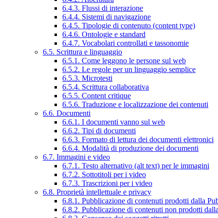
6.4.3. Flussi di interazione
6.4.4. Sistemi di navigazione
6.4.5. Tipologie di contenuto (content type)
6.4.6. Ontologie e standard
6.4.7. Vocabolari controllati e tassonomie
6.5. Scrittura e linguaggio
6.5.1. Come leggono le persone sul web
6.5.2. Le regole per un linguaggio semplice
6.5.3. Microtesti
6.5.4. Scrittura collaborativa
6.5.5. Content critique
6.5.6. Traduzione e localizzazione dei contenuti
6.6. Documenti
6.6.1. I documenti vanno sul web
6.6.2. Tipi di documenti
6.6.3. Formato di lettura dei documenti elettronici
6.6.4. Modalità di produzione dei documenti
6.7. Immagini e video
6.7.1. Testo alternativo (alt text) per le immagini
6.7.2. Sottotitoli per i video
6.7.3. Trascrizioni per i video
6.8. Proprietà intellettuale e privacy
6.8.1. Pubblicazione di contenuti prodotti dalla P
6.8.2. Pubblicazione di contenuti non prodotti dal