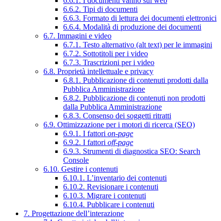
6.6.1. I documenti vanno sul web
6.6.2. Tipi di documenti
6.6.3. Formato di lettura dei documenti elettronici
6.6.4. Modalità di produzione dei documenti
6.7. Immagini e video
6.7.1. Testo alternativo (alt text) per le immagini
6.7.2. Sottotitoli per i video
6.7.3. Trascrizioni per i video
6.8. Proprietà intellettuale e privacy
6.8.1. Pubblicazione di contenuti prodotti dalla
Pubblica Amministrazione
6.8.2. Pubblicazione di contenuti non prodotti
dalla Pubblica Amministrazione
6.8.3. Consenso dei soggetti ritratti
6.9. Ottimizzazione per i motori di ricerca (SEO)
6.9.1. I fattori
on-page
6.9.2. I fattori
off-page
6.9.3. Strumenti di diagnostica SEO: Search
Console
6.10. Gestire i contenuti
6.10.1. L’inventario dei contenuti
6.10.2. Revisionare i contenuti
6.10.3. Migrare i contenuti
6.10.4. Pubblicare i contenuti
7. Progettazione dell’interazione