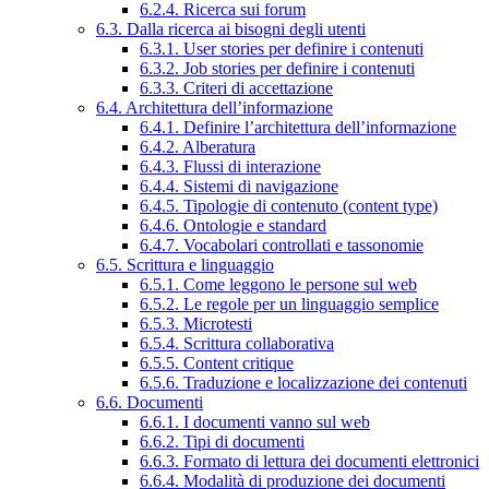
6.2.4. Ricerca sui forum
6.3. Dalla ricerca ai bisogni degli utenti
6.3.1. User stories per definire i contenuti
6.3.2. Job stories per definire i contenuti
6.3.3. Criteri di accettazione
6.4. Architettura dell’informazione
6.4.1. Definire l’architettura dell’informazione
6.4.2. Alberatura
6.4.3. Flussi di interazione
6.4.4. Sistemi di navigazione
6.4.5. Tipologie di contenuto (content type)
6.4.6. Ontologie e standard
6.4.7. Vocabolari controllati e tassonomie
6.5. Scrittura e linguaggio
6.5.1. Come leggono le persone sul web
6.5.2. Le regole per un linguaggio semplice
6.5.3. Microtesti
6.5.4. Scrittura collaborativa
6.5.5. Content critique
6.5.6. Traduzione e localizzazione dei contenuti
6.6. Documenti
6.6.1. I documenti vanno sul web
6.6.2. Tipi di documenti
6.6.3. Formato di lettura dei documenti elettronici
6.6.4. Modalità di produzione dei documenti