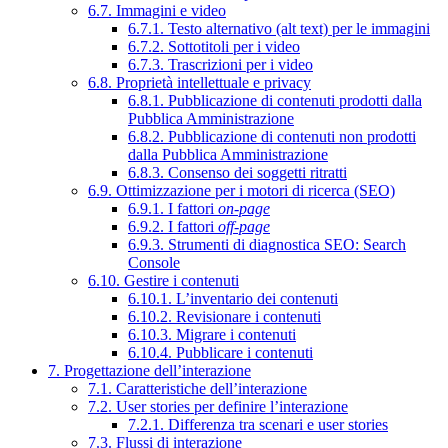
6.7. Immagini e video
6.7.1. Testo alternativo (alt text) per le immagini
6.7.2. Sottotitoli per i video
6.7.3. Trascrizioni per i video
6.8. Proprietà intellettuale e privacy
6.8.1. Pubblicazione di contenuti prodotti dalla
Pubblica Amministrazione
6.8.2. Pubblicazione di contenuti non prodotti
dalla Pubblica Amministrazione
6.8.3. Consenso dei soggetti ritratti
6.9. Ottimizzazione per i motori di ricerca (SEO)
6.9.1. I fattori
on-page
6.9.2. I fattori
off-page
6.9.3. Strumenti di diagnostica SEO: Search
Console
6.10. Gestire i contenuti
6.10.1. L’inventario dei contenuti
6.10.2. Revisionare i contenuti
6.10.3. Migrare i contenuti
6.10.4. Pubblicare i contenuti
7. Progettazione dell’interazione
7.1. Caratteristiche dell’interazione
7.2. User stories per definire l’interazione
7.2.1. Differenza tra scenari e user stories
7.3. Flussi di interazione