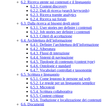
6.2. Ricerca utente sui contenuti e il linguaggio
6.2.1. Content discovery
6.2.2. Dati di ricerca (search keywords)
6.2.3. Ricerca tramite analytics
6.2.4. Ricerca sui forum
6.3. Dalla ricerca ai bisogni degli utenti
6.3.1. User stories per definire i contenuti
6.3.2. Job stories per definire i contenuti
6.3.3. Criteri di accettazione
6.4. Architettura dell’informazione
6.4.1. Definire l’architettura dell’informazione
6.4.2. Alberatura
6.4.3. Flussi di interazione
6.4.4. Sistemi di navigazione
6.4.5. Tipologie di contenuto (content type)
6.4.6. Ontologie e standard
6.4.7. Vocabolari controllati e tassonomie
6.5. Scrittura e linguaggio
6.5.1. Come leggono le persone sul web
6.5.2. Le regole per un linguaggio semplice
6.5.3. Microtesti
6.5.4. Scrittura collaborativa
6.5.5. Content critique
6.5.6. Traduzione e localizzazione dei contenuti
6.6. Documenti