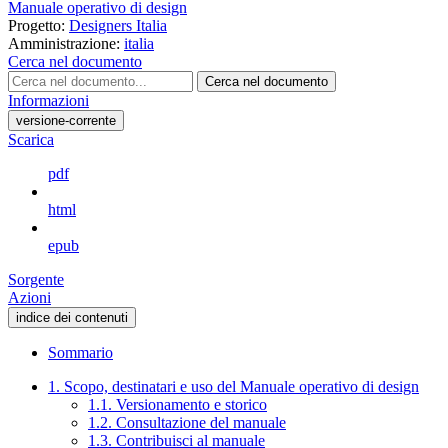
Manuale operativo di design
Progetto:
Designers Italia
Amministrazione:
italia
Cerca nel documento
Cerca nel documento
Informazioni
versione-corrente
Scarica
pdf
html
epub
Sorgente
Azioni
indice dei contenuti
Sommario
1. Scopo, destinatari e uso del Manuale operativo di design
1.1. Versionamento e storico
1.2. Consultazione del manuale
1.3. Contribuisci al manuale