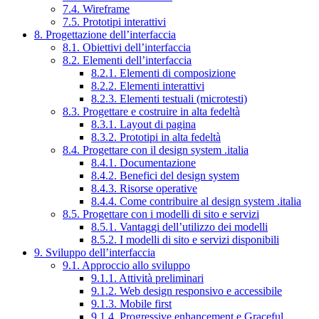
7.4. Wireframe
7.5. Prototipi interattivi
8. Progettazione dell’interfaccia
8.1. Obiettivi dell’interfaccia
8.2. Elementi dell’interfaccia
8.2.1. Elementi di composizione
8.2.2. Elementi interattivi
8.2.3. Elementi testuali (microtesti)
8.3. Progettare e costruire in alta fedeltà
8.3.1. Layout di pagina
8.3.2. Prototipi in alta fedeltà
8.4. Progettare con il design system .italia
8.4.1. Documentazione
8.4.2. Benefici del design system
8.4.3. Risorse operative
8.4.4. Come contribuire al design system .italia
8.5. Progettare con i modelli di sito e servizi
8.5.1. Vantaggi dell’utilizzo dei modelli
8.5.2. I modelli di sito e servizi disponibili
9. Sviluppo dell’interfaccia
9.1. Approccio allo sviluppo
9.1.1. Attività preliminari
9.1.2. Web design responsivo e accessibile
9.1.3. Mobile first
9.1.4. Progressive enhancement e Graceful