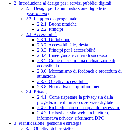
2. Introduzione al design per i servizi pubblici digitali
2.1. Design per l’amministrazione digitale (
e-
government
)
2.2. L’approccio progettuale
2.2.1. Buone pratiche
2.2.2. Principi
2.3. Accessibilità
2.3.1. Definizione
2.3.2. Accessibilità by design
2.3.3. Principi per l’accessibilità
2.3.4. Linee guida e criteri di successo
2.3.5. Come rilasciare una dichiarazione di
accessibilità
2.3.6. Meccanismo di feedback e procedura di
attuazione
2.3.7. Obiettivi accessibilità
2.3.8. Normativa e approfondimenti
2.4. Privacy
2.4.1. Come rispettare la privacy sin dalla
progettazione di un sito o servizio digitale
2.4.2. Richiedi il consenso quando necessario
2.4.3. Le basi del sito web: architettura,
informativa privacy, riferimenti DPO
3. Pianificazione, gestione e strategia
3.1. Obiettivi del progetto