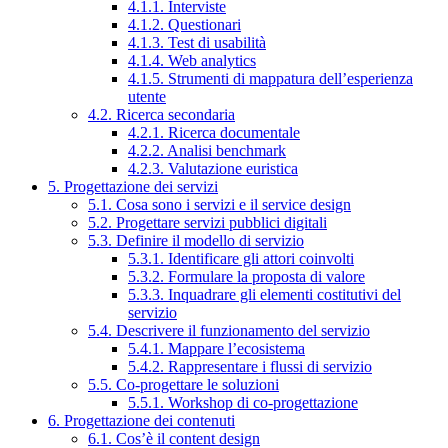
4.1.1. Interviste
4.1.2. Questionari
4.1.3. Test di usabilità
4.1.4. Web analytics
4.1.5. Strumenti di mappatura dell’esperienza
utente
4.2. Ricerca secondaria
4.2.1. Ricerca documentale
4.2.2. Analisi benchmark
4.2.3. Valutazione euristica
5. Progettazione dei servizi
5.1. Cosa sono i servizi e il service design
5.2. Progettare servizi pubblici digitali
5.3. Definire il modello di servizio
5.3.1. Identificare gli attori coinvolti
5.3.2. Formulare la proposta di valore
5.3.3. Inquadrare gli elementi costitutivi del
servizio
5.4. Descrivere il funzionamento del servizio
5.4.1. Mappare l’ecosistema
5.4.2. Rappresentare i flussi di servizio
5.5. Co-progettare le soluzioni
5.5.1. Workshop di co-progettazione
6. Progettazione dei contenuti
6.1. Cos’è il content design