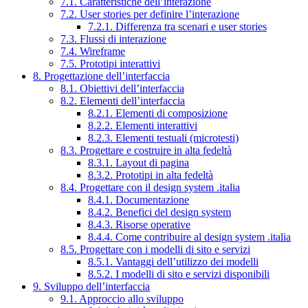
7.1. Caratteristiche dell’interazione
7.2. User stories per definire l’interazione
7.2.1. Differenza tra scenari e user stories
7.3. Flussi di interazione
7.4. Wireframe
7.5. Prototipi interattivi
8. Progettazione dell’interfaccia
8.1. Obiettivi dell’interfaccia
8.2. Elementi dell’interfaccia
8.2.1. Elementi di composizione
8.2.2. Elementi interattivi
8.2.3. Elementi testuali (microtesti)
8.3. Progettare e costruire in alta fedeltà
8.3.1. Layout di pagina
8.3.2. Prototipi in alta fedeltà
8.4. Progettare con il design system .italia
8.4.1. Documentazione
8.4.2. Benefici del design system
8.4.3. Risorse operative
8.4.4. Come contribuire al design system .italia
8.5. Progettare con i modelli di sito e servizi
8.5.1. Vantaggi dell’utilizzo dei modelli
8.5.2. I modelli di sito e servizi disponibili
9. Sviluppo dell’interfaccia
9.1. Approccio allo sviluppo