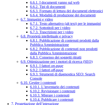
6.6.1. I documenti vanno sul web
6.6.2. Tipi di documenti
6.6.3. Formato di lettura dei documenti elettronici
6.6.4. Modalità di produzione dei documenti
6.7. Immagini e video
6.7.1. Testo alternativo (alt text) per le immagini
6.7.2. Sottotitoli per i video
6.7.3. Trascrizioni per i video
6.8. Proprietà intellettuale e privacy
6.8.1. Pubblicazione di contenuti prodotti dalla
Pubblica Amministrazione
6.8.2. Pubblicazione di contenuti non prodotti
dalla Pubblica Amministrazione
6.8.3. Consenso dei soggetti ritratti
6.9. Ottimizzazione per i motori di ricerca (SEO)
6.9.1. I fattori
on-page
6.9.2. I fattori
off-page
6.9.3. Strumenti di diagnostica SEO: Search
Console
6.10. Gestire i contenuti
6.10.1. L’inventario dei contenuti
6.10.2. Revisionare i contenuti
6.10.3. Migrare i contenuti
6.10.4. Pubblicare i contenuti
7. Progettazione dell’interazione