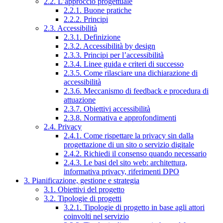
2.2. L’approccio progettuale
2.2.1. Buone pratiche
2.2.2. Principi
2.3. Accessibilità
2.3.1. Definizione
2.3.2. Accessibilità by design
2.3.3. Principi per l’accessibilità
2.3.4. Linee guida e criteri di successo
2.3.5. Come rilasciare una dichiarazione di
accessibilità
2.3.6. Meccanismo di feedback e procedura di
attuazione
2.3.7. Obiettivi accessibilità
2.3.8. Normativa e approfondimenti
2.4. Privacy
2.4.1. Come rispettare la privacy sin dalla
progettazione di un sito o servizio digitale
2.4.2. Richiedi il consenso quando necessario
2.4.3. Le basi del sito web: architettura,
informativa privacy, riferimenti DPO
3. Pianificazione, gestione e strategia
3.1. Obiettivi del progetto
3.2. Tipologie di progetti
3.2.1. Tipologie di progetto in base agli attori
coinvolti nel servizio