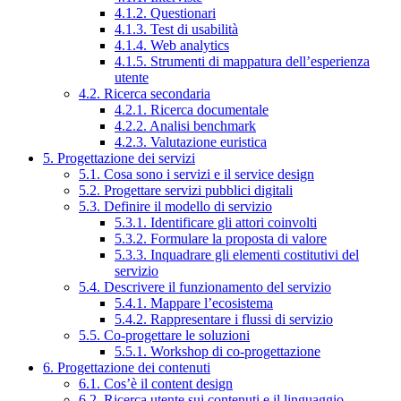
4.1.2. Questionari
4.1.3. Test di usabilità
4.1.4. Web analytics
4.1.5. Strumenti di mappatura dell’esperienza
utente
4.2. Ricerca secondaria
4.2.1. Ricerca documentale
4.2.2. Analisi benchmark
4.2.3. Valutazione euristica
5. Progettazione dei servizi
5.1. Cosa sono i servizi e il service design
5.2. Progettare servizi pubblici digitali
5.3. Definire il modello di servizio
5.3.1. Identificare gli attori coinvolti
5.3.2. Formulare la proposta di valore
5.3.3. Inquadrare gli elementi costitutivi del
servizio
5.4. Descrivere il funzionamento del servizio
5.4.1. Mappare l’ecosistema
5.4.2. Rappresentare i flussi di servizio
5.5. Co-progettare le soluzioni
5.5.1. Workshop di co-progettazione
6. Progettazione dei contenuti
6.1. Cos’è il content design
6.2. Ricerca utente sui contenuti e il linguaggio