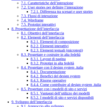
7.1. Caratteristiche dell’interazione
7.2. User stories per definire l’interazione
7.2.1. Differenza tra scenari e user stories
7.3. Flussi di interazione
7.4. Wireframe
7.5. Prototipi interattivi
8. Progettazione dell’interfaccia
8.1. Obiettivi dell’interfaccia
8.2. Elementi dell’interfaccia
8.2.1. Elementi di composizione
8.2.2. Elementi interattivi
8.2.3. Elementi testuali (microtesti)
8.3. Progettare e costruire in alta fedeltà
8.3.1. Layout di pagina
8.3.2. Prototipi in alta fedeltà
8.4. Progettare con il design system .italia
8.4.1. Documentazione
8.4.2. Benefici del design system
8.4.3. Risorse operative
8.4.4. Come contribuire al design system .italia
8.5. Progettare con i modelli di sito e servizi
8.5.1. Vantaggi dell’utilizzo dei modelli
8.5.2. I modelli di sito e servizi disponibili
9. Sviluppo dell’interfaccia
9.1. Approccio allo sviluppo