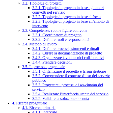
3.2. Tipologie di progetti
3.2.1. Tipologie di progetto in base agli attori
coinvolti nel servizio
3.2.2. Tipologie di progetto in base al focus
3.2.3. Tipologie di progetto in base all’ambito di
intervento
3.3. Competenze, ruoli e figure coinvolte
3.3.1. Coordinatore di progetto
3.3.2. Definire ruoli e responsabilità
3.4. Metodo di lavoro
3.4.1. Definire processi, strumenti e rituali
3.4.2. Curare la documentazione di progetto
3.4.3. Organizzare tavoli tecnici collaborativi
3.4.4. Prendere decisioni
3.5. Il processo progettuale
3.5.1. Organizzare il progetto e la sua gestione
3.5.2. Comprendere il contesto d’uso del servizio
pubblico
3.5.3. Progettare i processi e i
touchpoint
del
servizio
3.5.4. Realizzare l’interfaccia utente del servizio
3.5.5. Validare la soluzione ottenuta
4. Ricerca progettuale
4.1. Ricerca primaria
4.1.1. Interviste