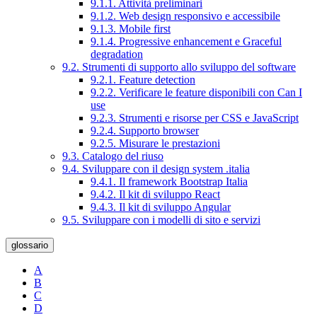
9.1.1. Attività preliminari
9.1.2. Web design responsivo e accessibile
9.1.3. Mobile first
9.1.4. Progressive enhancement e Graceful
degradation
9.2. Strumenti di supporto allo sviluppo del software
9.2.1. Feature detection
9.2.2. Verificare le feature disponibili con Can I
use
9.2.3. Strumenti e risorse per CSS e JavaScript
9.2.4. Supporto browser
9.2.5. Misurare le prestazioni
9.3. Catalogo del riuso
9.4. Sviluppare con il design system .italia
9.4.1. Il framework Bootstrap Italia
9.4.2. Il kit di sviluppo React
9.4.3. Il kit di sviluppo Angular
9.5. Sviluppare con i modelli di sito e servizi
glossario
A
B
C
D