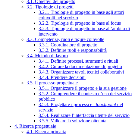
3.1. Obiettivi del progetto
3.2. Tipologie di progetti
3.2.1. Tipologie di progetto in base agli attori
coinvolti nel servizio
3.2.2. Tipologie di progetto in base al focus
3.2.3. Tipologie di progetto in base all’ambito di
intervento
3.3. Competenze, ruoli e figure coinvolte
3.3.1. Coordinatore di progetto
3.3.2. Definire ruoli e responsabilità
3.4. Metodo di lavoro
3.4.1. Definire processi, strumenti e rituali
3.4.2. Curare la documentazione di progetto
3.4.3. Organizzare tavoli tecnici collaborativi
3.4.4. Prendere decisioni
3.5. Il processo progettuale
3.5.1. Organizzare il progetto e la sua gestione
3.5.2. Comprendere il contesto d’uso del servizio
pubblico
3.5.3. Progettare i processi e i
touchpoint
del
servizio
3.5.4. Realizzare l’interfaccia utente del servizio
3.5.5. Validare la soluzione ottenuta
4. Ricerca progettuale
4.1. Ricerca primaria