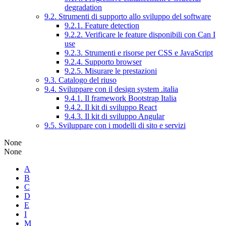
degradation
9.2. Strumenti di supporto allo sviluppo del software
9.2.1. Feature detection
9.2.2. Verificare le feature disponibili con Can I
use
9.2.3. Strumenti e risorse per CSS e JavaScript
9.2.4. Supporto browser
9.2.5. Misurare le prestazioni
9.3. Catalogo del riuso
9.4. Sviluppare con il design system .italia
9.4.1. Il framework Bootstrap Italia
9.4.2. Il kit di sviluppo React
9.4.3. Il kit di sviluppo Angular
9.5. Sviluppare con i modelli di sito e servizi
None
None
A
B
C
D
E
I
M