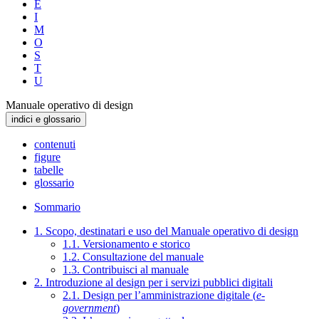
E
I
M
O
S
T
U
Manuale operativo di design
indici e glossario
contenuti
figure
tabelle
glossario
Sommario
1. Scopo, destinatari e uso del Manuale operativo di design
1.1. Versionamento e storico
1.2. Consultazione del manuale
1.3. Contribuisci al manuale
2. Introduzione al design per i servizi pubblici digitali
2.1. Design per l’amministrazione digitale (
e-
government
)