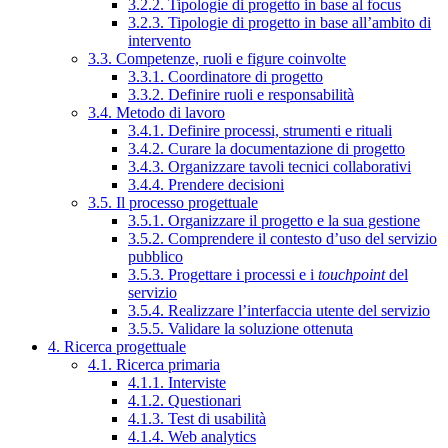
3.2.2. Tipologie di progetto in base al focus
3.2.3. Tipologie di progetto in base all’ambito di
intervento
3.3. Competenze, ruoli e figure coinvolte
3.3.1. Coordinatore di progetto
3.3.2. Definire ruoli e responsabilità
3.4. Metodo di lavoro
3.4.1. Definire processi, strumenti e rituali
3.4.2. Curare la documentazione di progetto
3.4.3. Organizzare tavoli tecnici collaborativi
3.4.4. Prendere decisioni
3.5. Il processo progettuale
3.5.1. Organizzare il progetto e la sua gestione
3.5.2. Comprendere il contesto d’uso del servizio
pubblico
3.5.3. Progettare i processi e i
touchpoint
del
servizio
3.5.4. Realizzare l’interfaccia utente del servizio
3.5.5. Validare la soluzione ottenuta
4. Ricerca progettuale
4.1. Ricerca primaria
4.1.1. Interviste
4.1.2. Questionari
4.1.3. Test di usabilità
4.1.4. Web analytics