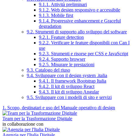
9.1.1. Attività preliminari
9.1.2. Web design responsivo e accessibile
9.1.3. Mobile first
9.1.4. Progressive enhancement e Graceful
degradation
9.2. Strumenti di supporto allo sviluppo del software
9.2.1. Feature detection
9.2.2. Verificare le feature disponibili con Can I
use
9.2.3. Strumenti e risorse per CSS e JavaScript
9.2.4. Supporto browser
9.2.5. Misurare le prestazioni
9.3. Catalogo del riuso
9.4. Sviluppare con il design system .italia
9.4.1. Il framework Bootstrap Italia
9.4.2. Il kit di sviluppo React
9.4.3. Il kit di sviluppo Angular
9.5. Sviluppare con i modelli di sito e servizi
1. Scopo, destinatari e uso del Manuale operativo di design
Team per la Trasformazione Digitale
in collaborazione con
Agenzia per l'Italia Digitale