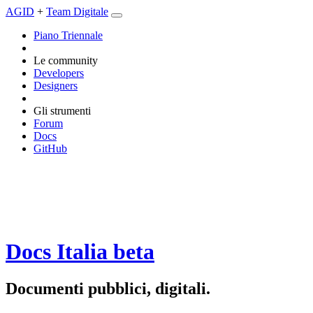
AGID
+
Team Digitale
Piano Triennale
Le community
Developers
Designers
Gli strumenti
Forum
Docs
GitHub
Docs Italia
beta
Documenti pubblici, digitali.