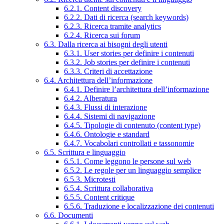
6.2.1. Content discovery
6.2.2. Dati di ricerca (search keywords)
6.2.3. Ricerca tramite analytics
6.2.4. Ricerca sui forum
6.3. Dalla ricerca ai bisogni degli utenti
6.3.1. User stories per definire i contenuti
6.3.2. Job stories per definire i contenuti
6.3.3. Criteri di accettazione
6.4. Architettura dell’informazione
6.4.1. Definire l’architettura dell’informazione
6.4.2. Alberatura
6.4.3. Flussi di interazione
6.4.4. Sistemi di navigazione
6.4.5. Tipologie di contenuto (content type)
6.4.6. Ontologie e standard
6.4.7. Vocabolari controllati e tassonomie
6.5. Scrittura e linguaggio
6.5.1. Come leggono le persone sul web
6.5.2. Le regole per un linguaggio semplice
6.5.3. Microtesti
6.5.4. Scrittura collaborativa
6.5.5. Content critique
6.5.6. Traduzione e localizzazione dei contenuti
6.6. Documenti