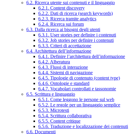
6.2. Ricerca utente sui contenuti e il linguaggio
6.2.1. Content discovery
6.2.2. Dati di ricerca (search keywords)
6.2.3. Ricerca tramite analytics
6.2.4. Ricerca sui forum
6.3. Dalla ricerca ai bisogni degli utenti
6.3.1. User stories per definire i contenuti
6.3.2. Job stories per definire i contenuti
6.3.3. Criteri di accettazione
6.4. Architettura dell’informazione
6.4.1. Definire l’architettura dell’informazione
6.4.2. Alberatura
6.4.3. Flussi di interazione
6.4.4. Sistemi di navigazione
6.4.5. Tipologie di contenuto (content type)
6.4.6. Ontologie e standard
6.4.7. Vocabolari controllati e tassonomie
6.5. Scrittura e linguaggio
6.5.1. Come leggono le persone sul web
6.5.2. Le regole per un linguaggio semplice
6.5.3. Microtesti
6.5.4. Scrittura collaborativa
6.5.5. Content critique
6.5.6. Traduzione e localizzazione dei contenuti
6.6. Documenti