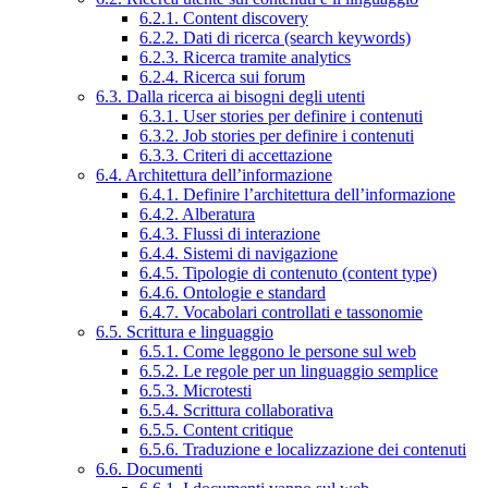
6.2.1. Content discovery
6.2.2. Dati di ricerca (search keywords)
6.2.3. Ricerca tramite analytics
6.2.4. Ricerca sui forum
6.3. Dalla ricerca ai bisogni degli utenti
6.3.1. User stories per definire i contenuti
6.3.2. Job stories per definire i contenuti
6.3.3. Criteri di accettazione
6.4. Architettura dell’informazione
6.4.1. Definire l’architettura dell’informazione
6.4.2. Alberatura
6.4.3. Flussi di interazione
6.4.4. Sistemi di navigazione
6.4.5. Tipologie di contenuto (content type)
6.4.6. Ontologie e standard
6.4.7. Vocabolari controllati e tassonomie
6.5. Scrittura e linguaggio
6.5.1. Come leggono le persone sul web
6.5.2. Le regole per un linguaggio semplice
6.5.3. Microtesti
6.5.4. Scrittura collaborativa
6.5.5. Content critique
6.5.6. Traduzione e localizzazione dei contenuti
6.6. Documenti