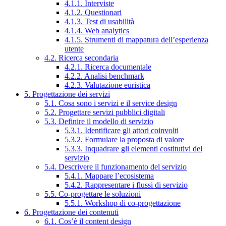
4.1.1. Interviste
4.1.2. Questionari
4.1.3. Test di usabilità
4.1.4. Web analytics
4.1.5. Strumenti di mappatura dell’esperienza
utente
4.2. Ricerca secondaria
4.2.1. Ricerca documentale
4.2.2. Analisi benchmark
4.2.3. Valutazione euristica
5. Progettazione dei servizi
5.1. Cosa sono i servizi e il service design
5.2. Progettare servizi pubblici digitali
5.3. Definire il modello di servizio
5.3.1. Identificare gli attori coinvolti
5.3.2. Formulare la proposta di valore
5.3.3. Inquadrare gli elementi costitutivi del
servizio
5.4. Descrivere il funzionamento del servizio
5.4.1. Mappare l’ecosistema
5.4.2. Rappresentare i flussi di servizio
5.5. Co-progettare le soluzioni
5.5.1. Workshop di co-progettazione
6. Progettazione dei contenuti
6.1. Cos’è il content design