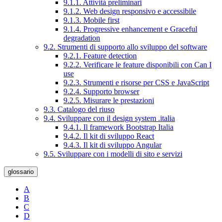
9.1.1. Attività preliminari
9.1.2. Web design responsivo e accessibile
9.1.3. Mobile first
9.1.4. Progressive enhancement e Graceful
degradation
9.2. Strumenti di supporto allo sviluppo del software
9.2.1. Feature detection
9.2.2. Verificare le feature disponibili con Can I
use
9.2.3. Strumenti e risorse per CSS e JavaScript
9.2.4. Supporto browser
9.2.5. Misurare le prestazioni
9.3. Catalogo del riuso
9.4. Sviluppare con il design system .italia
9.4.1. Il framework Bootstrap Italia
9.4.2. Il kit di sviluppo React
9.4.3. Il kit di sviluppo Angular
9.5. Sviluppare con i modelli di sito e servizi
glossario
A
B
C
D