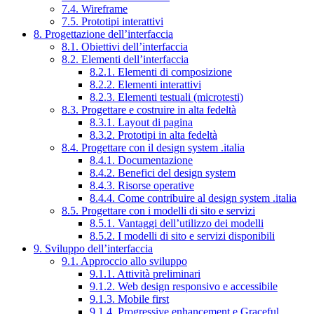
7.4. Wireframe
7.5. Prototipi interattivi
8. Progettazione dell’interfaccia
8.1. Obiettivi dell’interfaccia
8.2. Elementi dell’interfaccia
8.2.1. Elementi di composizione
8.2.2. Elementi interattivi
8.2.3. Elementi testuali (microtesti)
8.3. Progettare e costruire in alta fedeltà
8.3.1. Layout di pagina
8.3.2. Prototipi in alta fedeltà
8.4. Progettare con il design system .italia
8.4.1. Documentazione
8.4.2. Benefici del design system
8.4.3. Risorse operative
8.4.4. Come contribuire al design system .italia
8.5. Progettare con i modelli di sito e servizi
8.5.1. Vantaggi dell’utilizzo dei modelli
8.5.2. I modelli di sito e servizi disponibili
9. Sviluppo dell’interfaccia
9.1. Approccio allo sviluppo
9.1.1. Attività preliminari
9.1.2. Web design responsivo e accessibile
9.1.3. Mobile first
9.1.4. Progressive enhancement e Graceful