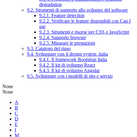
degradation
9.2. Strumenti di supporto allo sviluppo del software
9.2.1. Feature detection
9.2.2. Verificare le feature disponibili con Can I
use
9.2.3. Strumenti e risorse per CSS e JavaScript
9.2.4. Supporto browser
9.2.5. Misurare le prestazioni
9.3. Catalogo del riuso
9.4. Sviluppare con il design system .italia
9.4.1. Il framework Bootstrap Italia
9.4.2. Il kit di sviluppo React
9.4.3. Il kit di sviluppo Angular
9.5. Sviluppare con i modelli di sito e servizi
None
None
A
B
C
D
E
I
M