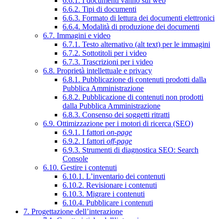
6.6.1. I documenti vanno sul web
6.6.2. Tipi di documenti
6.6.3. Formato di lettura dei documenti elettronici
6.6.4. Modalità di produzione dei documenti
6.7. Immagini e video
6.7.1. Testo alternativo (alt text) per le immagini
6.7.2. Sottotitoli per i video
6.7.3. Trascrizioni per i video
6.8. Proprietà intellettuale e privacy
6.8.1. Pubblicazione di contenuti prodotti dalla
Pubblica Amministrazione
6.8.2. Pubblicazione di contenuti non prodotti
dalla Pubblica Amministrazione
6.8.3. Consenso dei soggetti ritratti
6.9. Ottimizzazione per i motori di ricerca (SEO)
6.9.1. I fattori
on-page
6.9.2. I fattori
off-page
6.9.3. Strumenti di diagnostica SEO: Search
Console
6.10. Gestire i contenuti
6.10.1. L’inventario dei contenuti
6.10.2. Revisionare i contenuti
6.10.3. Migrare i contenuti
6.10.4. Pubblicare i contenuti
7. Progettazione dell’interazione