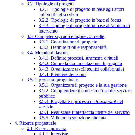
3.2. Tipologie di progetti
3.2.1. Tipologie di progetto in base agli attori
coinvolti nel servizio
3.2.2. Tipologie di progetto in base al focus
3.2.3. Tipologie di progetto in base all’ambito di
intervento
3.3. Competenze, ruoli e figure coinvolte
3.3.1. Coordinatore di progetto
3.3.2. Definire ruoli e responsabilità
3.4. Metodo di lavoro
3.4.1. Definire processi, strumenti e rituali
3.4.2. Curare la documentazione di progetto
3.4.3. Organizzare tavoli tecnici collaborativi
3.4.4. Prendere decisioni
3.5. Il processo progettuale
3.5.1. Organizzare il progetto e la sua gestione
3.5.2. Comprendere il contesto d’uso del servizio
pubblico
3.5.3. Progettare i processi e i
touchpoint
del
servizio
3.5.4. Realizzare l’interfaccia utente del servizio
3.5.5. Validare la soluzione ottenuta
4. Ricerca progettuale
4.1. Ricerca primaria
4.1.1. Interviste