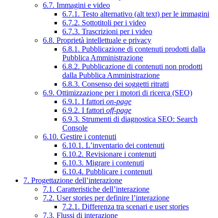
6.7. Immagini e video
6.7.1. Testo alternativo (alt text) per le immagini
6.7.2. Sottotitoli per i video
6.7.3. Trascrizioni per i video
6.8. Proprietà intellettuale e privacy
6.8.1. Pubblicazione di contenuti prodotti dalla
Pubblica Amministrazione
6.8.2. Pubblicazione di contenuti non prodotti
dalla Pubblica Amministrazione
6.8.3. Consenso dei soggetti ritratti
6.9. Ottimizzazione per i motori di ricerca (SEO)
6.9.1. I fattori
on-page
6.9.2. I fattori
off-page
6.9.3. Strumenti di diagnostica SEO: Search
Console
6.10. Gestire i contenuti
6.10.1. L’inventario dei contenuti
6.10.2. Revisionare i contenuti
6.10.3. Migrare i contenuti
6.10.4. Pubblicare i contenuti
7. Progettazione dell’interazione
7.1. Caratteristiche dell’interazione
7.2. User stories per definire l’interazione
7.2.1. Differenza tra scenari e user stories
7.3. Flussi di interazione