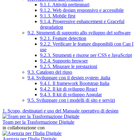
9.1.1. Attività preliminari
9.1.2. Web design responsivo e accessibile
9.1.3. Mobile first
9.1.4. Progressive enhancement e Graceful
degradation
9.2. Strumenti di supporto allo sviluppo del software
9.2.1. Feature detection
9.2.2. Verificare le feature disponibili con Can I
use
9.2.3. Strumenti e risorse per CSS e JavaScript
9.2.4. Supporto browser
9.2.5. Misurare le prestazioni
9.3. Catalogo del riuso
9.4. Sviluppare con il design system .italia
9.4.1. Il framework Bootstrap Italia
9.4.2. Il kit di sviluppo React
9.4.3. Il kit di sviluppo Angular
9.5. Sviluppare con i modelli di sito e servizi
1. Scopo, destinatari e uso del Manuale operativo di design
Team per la Trasformazione Digitale
in collaborazione con
Agenzia per l'Italia Digitale