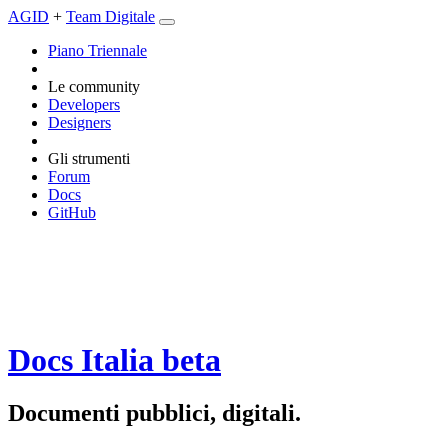
AGID
+
Team Digitale
Piano Triennale
Le community
Developers
Designers
Gli strumenti
Forum
Docs
GitHub
Docs Italia
beta
Documenti pubblici, digitali.