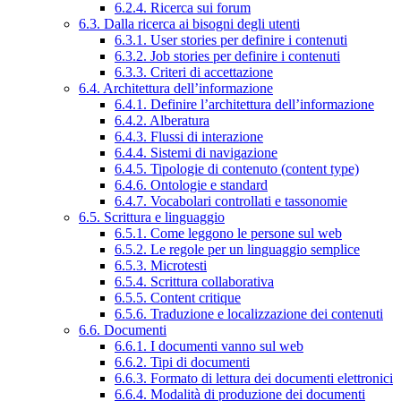
6.2.4. Ricerca sui forum
6.3. Dalla ricerca ai bisogni degli utenti
6.3.1. User stories per definire i contenuti
6.3.2. Job stories per definire i contenuti
6.3.3. Criteri di accettazione
6.4. Architettura dell’informazione
6.4.1. Definire l’architettura dell’informazione
6.4.2. Alberatura
6.4.3. Flussi di interazione
6.4.4. Sistemi di navigazione
6.4.5. Tipologie di contenuto (content type)
6.4.6. Ontologie e standard
6.4.7. Vocabolari controllati e tassonomie
6.5. Scrittura e linguaggio
6.5.1. Come leggono le persone sul web
6.5.2. Le regole per un linguaggio semplice
6.5.3. Microtesti
6.5.4. Scrittura collaborativa
6.5.5. Content critique
6.5.6. Traduzione e localizzazione dei contenuti
6.6. Documenti
6.6.1. I documenti vanno sul web
6.6.2. Tipi di documenti
6.6.3. Formato di lettura dei documenti elettronici
6.6.4. Modalità di produzione dei documenti