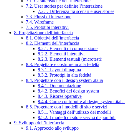
7.1. Caratteristiche dell’interazione
7.2. User stories per definire l’interazione
7.2.1. Differenza tra scenari e user stories
7.3. Flussi di interazione
7.4. Wireframe
7.5. Prototipi interattivi
8. Progettazione dell’interfaccia
8.1. Obiettivi dell’interfaccia
8.2. Elementi dell’interfaccia
8.2.1. Elementi di composizione
8.2.2. Elementi interattivi
8.2.3. Elementi testuali (microtesti)
8.3. Progettare e costruire in alta fedeltà
8.3.1. Layout di pagina
8.3.2. Prototipi in alta fedeltà
8.4. Progettare con il design system .italia
8.4.1. Documentazione
8.4.2. Benefici del design system
8.4.3. Risorse operative
8.4.4. Come contribuire al design system .italia
8.5. Progettare con i modelli di sito e servizi
8.5.1. Vantaggi dell’utilizzo dei modelli
8.5.2. I modelli di sito e servizi disponibili
9. Sviluppo dell’interfaccia
9.1. Approccio allo sviluppo