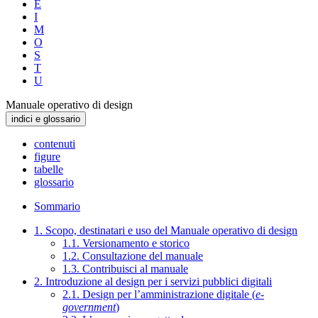
E
I
M
O
S
T
U
Manuale operativo di design
indici e glossario
contenuti
figure
tabelle
glossario
Sommario
1. Scopo, destinatari e uso del Manuale operativo di design
1.1. Versionamento e storico
1.2. Consultazione del manuale
1.3. Contribuisci al manuale
2. Introduzione al design per i servizi pubblici digitali
2.1. Design per l’amministrazione digitale (
e-
government
)