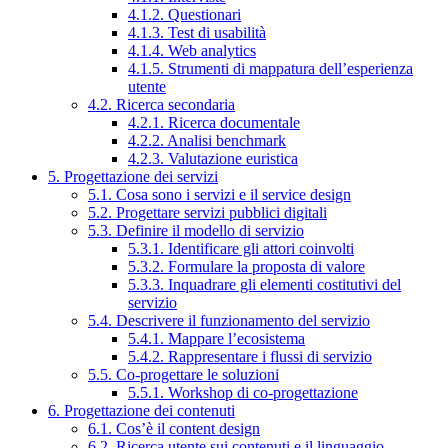
4.1.2. Questionari
4.1.3. Test di usabilità
4.1.4. Web analytics
4.1.5. Strumenti di mappatura dell’esperienza
utente
4.2. Ricerca secondaria
4.2.1. Ricerca documentale
4.2.2. Analisi benchmark
4.2.3. Valutazione euristica
5. Progettazione dei servizi
5.1. Cosa sono i servizi e il service design
5.2. Progettare servizi pubblici digitali
5.3. Definire il modello di servizio
5.3.1. Identificare gli attori coinvolti
5.3.2. Formulare la proposta di valore
5.3.3. Inquadrare gli elementi costitutivi del
servizio
5.4. Descrivere il funzionamento del servizio
5.4.1. Mappare l’ecosistema
5.4.2. Rappresentare i flussi di servizio
5.5. Co-progettare le soluzioni
5.5.1. Workshop di co-progettazione
6. Progettazione dei contenuti
6.1. Cos’è il content design
6.2. Ricerca utente sui contenuti e il linguaggio