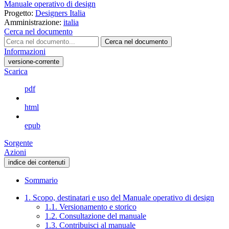
Manuale operativo di design
Progetto:
Designers Italia
Amministrazione:
italia
Cerca nel documento
Cerca nel documento
Informazioni
versione-corrente
Scarica
pdf
html
epub
Sorgente
Azioni
indice dei contenuti
Sommario
1. Scopo, destinatari e uso del Manuale operativo di design
1.1. Versionamento e storico
1.2. Consultazione del manuale
1.3. Contribuisci al manuale