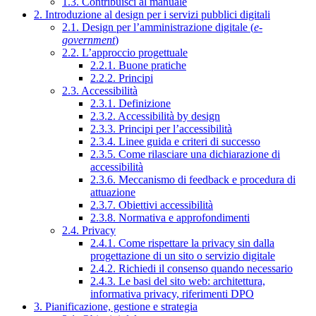
1.3. Contribuisci al manuale
2. Introduzione al design per i servizi pubblici digitali
2.1. Design per l’amministrazione digitale (
e-
government
)
2.2. L’approccio progettuale
2.2.1. Buone pratiche
2.2.2. Principi
2.3. Accessibilità
2.3.1. Definizione
2.3.2. Accessibilità by design
2.3.3. Principi per l’accessibilità
2.3.4. Linee guida e criteri di successo
2.3.5. Come rilasciare una dichiarazione di
accessibilità
2.3.6. Meccanismo di feedback e procedura di
attuazione
2.3.7. Obiettivi accessibilità
2.3.8. Normativa e approfondimenti
2.4. Privacy
2.4.1. Come rispettare la privacy sin dalla
progettazione di un sito o servizio digitale
2.4.2. Richiedi il consenso quando necessario
2.4.3. Le basi del sito web: architettura,
informativa privacy, riferimenti DPO
3. Pianificazione, gestione e strategia