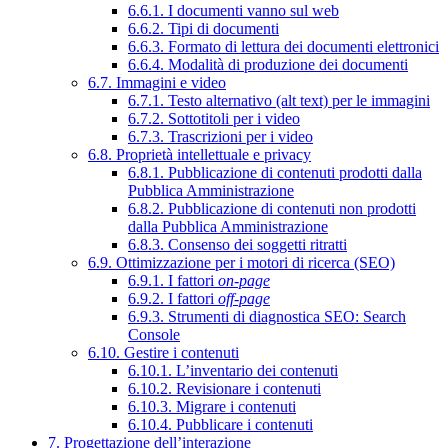
6.6.1. I documenti vanno sul web
6.6.2. Tipi di documenti
6.6.3. Formato di lettura dei documenti elettronici
6.6.4. Modalità di produzione dei documenti
6.7. Immagini e video
6.7.1. Testo alternativo (alt text) per le immagini
6.7.2. Sottotitoli per i video
6.7.3. Trascrizioni per i video
6.8. Proprietà intellettuale e privacy
6.8.1. Pubblicazione di contenuti prodotti dalla
Pubblica Amministrazione
6.8.2. Pubblicazione di contenuti non prodotti
dalla Pubblica Amministrazione
6.8.3. Consenso dei soggetti ritratti
6.9. Ottimizzazione per i motori di ricerca (SEO)
6.9.1. I fattori
on-page
6.9.2. I fattori
off-page
6.9.3. Strumenti di diagnostica SEO: Search
Console
6.10. Gestire i contenuti
6.10.1. L’inventario dei contenuti
6.10.2. Revisionare i contenuti
6.10.3. Migrare i contenuti
6.10.4. Pubblicare i contenuti
7. Progettazione dell’interazione