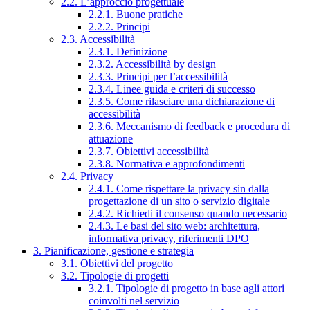
2.2. L’approccio progettuale
2.2.1. Buone pratiche
2.2.2. Principi
2.3. Accessibilità
2.3.1. Definizione
2.3.2. Accessibilità by design
2.3.3. Principi per l’accessibilità
2.3.4. Linee guida e criteri di successo
2.3.5. Come rilasciare una dichiarazione di
accessibilità
2.3.6. Meccanismo di feedback e procedura di
attuazione
2.3.7. Obiettivi accessibilità
2.3.8. Normativa e approfondimenti
2.4. Privacy
2.4.1. Come rispettare la privacy sin dalla
progettazione di un sito o servizio digitale
2.4.2. Richiedi il consenso quando necessario
2.4.3. Le basi del sito web: architettura,
informativa privacy, riferimenti DPO
3. Pianificazione, gestione e strategia
3.1. Obiettivi del progetto
3.2. Tipologie di progetti
3.2.1. Tipologie di progetto in base agli attori
coinvolti nel servizio