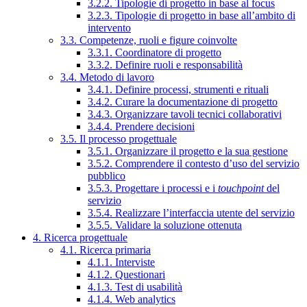
3.2.2. Tipologie di progetto in base al focus
3.2.3. Tipologie di progetto in base all’ambito di
intervento
3.3. Competenze, ruoli e figure coinvolte
3.3.1. Coordinatore di progetto
3.3.2. Definire ruoli e responsabilità
3.4. Metodo di lavoro
3.4.1. Definire processi, strumenti e rituali
3.4.2. Curare la documentazione di progetto
3.4.3. Organizzare tavoli tecnici collaborativi
3.4.4. Prendere decisioni
3.5. Il processo progettuale
3.5.1. Organizzare il progetto e la sua gestione
3.5.2. Comprendere il contesto d’uso del servizio
pubblico
3.5.3. Progettare i processi e i
touchpoint
del
servizio
3.5.4. Realizzare l’interfaccia utente del servizio
3.5.5. Validare la soluzione ottenuta
4. Ricerca progettuale
4.1. Ricerca primaria
4.1.1. Interviste
4.1.2. Questionari
4.1.3. Test di usabilità
4.1.4. Web analytics