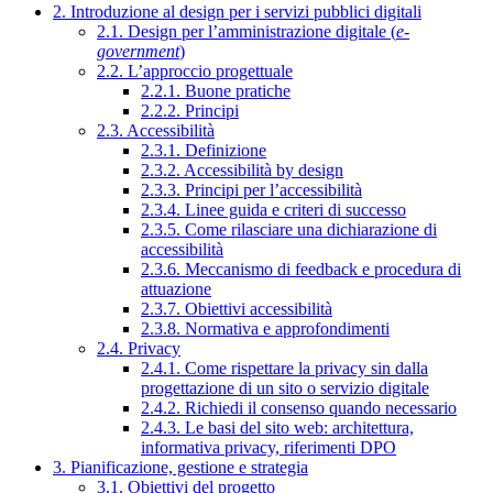
2. Introduzione al design per i servizi pubblici digitali
2.1. Design per l’amministrazione digitale (
e-
government
)
2.2. L’approccio progettuale
2.2.1. Buone pratiche
2.2.2. Principi
2.3. Accessibilità
2.3.1. Definizione
2.3.2. Accessibilità by design
2.3.3. Principi per l’accessibilità
2.3.4. Linee guida e criteri di successo
2.3.5. Come rilasciare una dichiarazione di
accessibilità
2.3.6. Meccanismo di feedback e procedura di
attuazione
2.3.7. Obiettivi accessibilità
2.3.8. Normativa e approfondimenti
2.4. Privacy
2.4.1. Come rispettare la privacy sin dalla
progettazione di un sito o servizio digitale
2.4.2. Richiedi il consenso quando necessario
2.4.3. Le basi del sito web: architettura,
informativa privacy, riferimenti DPO
3. Pianificazione, gestione e strategia
3.1. Obiettivi del progetto