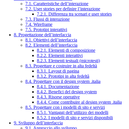
7.1. Caratteristiche dell’interazione
7.2. User stories per definire l’interazione
7.2.1. Differenza tra scenari e user stories
7.3. Flussi di interazione
7.4. Wireframe
7.5. Prototipi interattivi
8. Progettazione dell’interfaccia
8.1. Obiettivi dell’interfaccia
8.2. Elementi dell’interfaccia
8.2.1. Elementi di composizione
8.2.2. Elementi interattivi
8.2.3. Elementi testuali (microtesti)
8.3. Progettare e costruire in alta fedeltà
8.3.1. Layout di pagina
8.3.2. Prototipi in alta fedeltà
8.4. Progettare con il design system .italia
8.4.1. Documentazione
8.4.2. Benefici del design system
8.4.3. Risorse operative
8.4.4. Come contribuire al design system .italia
8.5. Progettare con i modelli di sito e servizi
8.5.1. Vantaggi dell’utilizzo dei modelli
8.5.2. I modelli di sito e servizi disponibili
9. Sviluppo dell’interfaccia
9.1. Approccio allo sviluppo