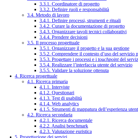
3.3.1. Coordinatore di progetto
3.3.2. Definire ruoli e responsabilità
3.4. Metodo di lavoro
3.4.1. Definire processi, strumenti e rituali
3.4.2. Curare la documentazione di progetto
3.4.3. Organizzare tavoli tecnici collaborativi
3.4.4. Prendere decisioni
3.5. Il processo progettuale
3.5.1. Organizzare il progetto e la sua gestione
3.5.2. Comprendere il contesto d’uso del servizio 
3.5.3. Progettare i processi e i
touchpoint
del servi
3.5.4. Realizzare l’interfaccia utente del servizio
3.5.5. Validare la soluzione ottenuta
4. Ricerca progettuale
4.1. Ricerca primaria
4.1.1. Interviste
4.1.2. Questionari
4.1.3. Test di usabilità
4.1.4. Web analytics
4.1.5. Strumenti di mappatura dell’esperienza uten
4.2. Ricerca secondaria
4.2.1. Ricerca documentale
4.2.2. Analisi benchmark
4.2.3. Valutazione euristica
5. Progettazione dei servizi