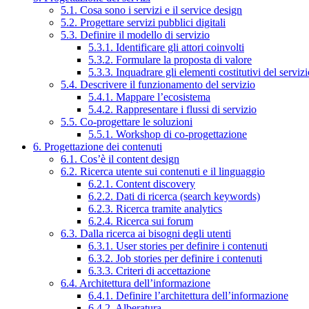
5.1. Cosa sono i servizi e il service design
5.2. Progettare servizi pubblici digitali
5.3. Definire il modello di servizio
5.3.1. Identificare gli attori coinvolti
5.3.2. Formulare la proposta di valore
5.3.3. Inquadrare gli elementi costitutivi del serviz
5.4. Descrivere il funzionamento del servizio
5.4.1. Mappare l’ecosistema
5.4.2. Rappresentare i flussi di servizio
5.5. Co-progettare le soluzioni
5.5.1. Workshop di co-progettazione
6. Progettazione dei contenuti
6.1. Cos’è il content design
6.2. Ricerca utente sui contenuti e il linguaggio
6.2.1. Content discovery
6.2.2. Dati di ricerca (search keywords)
6.2.3. Ricerca tramite analytics
6.2.4. Ricerca sui forum
6.3. Dalla ricerca ai bisogni degli utenti
6.3.1. User stories per definire i contenuti
6.3.2. Job stories per definire i contenuti
6.3.3. Criteri di accettazione
6.4. Architettura dell’informazione
6.4.1. Definire l’architettura dell’informazione
6.4.2. Alberatura