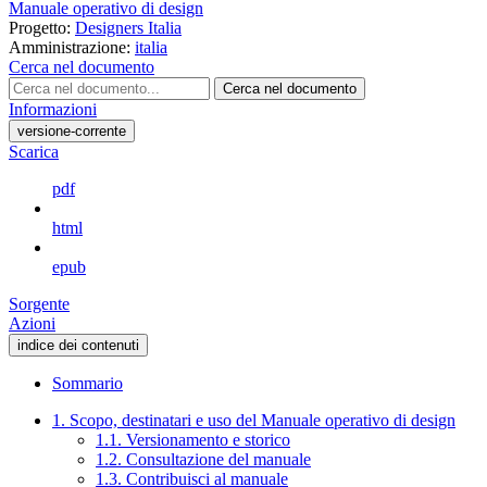
Manuale operativo di design
Progetto:
Designers Italia
Amministrazione:
italia
Cerca nel documento
Cerca nel documento
Informazioni
versione-corrente
Scarica
pdf
html
epub
Sorgente
Azioni
indice dei contenuti
Sommario
1. Scopo, destinatari e uso del Manuale operativo di design
1.1. Versionamento e storico
1.2. Consultazione del manuale
1.3. Contribuisci al manuale