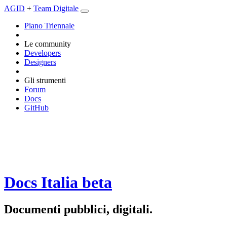
AGID
+
Team Digitale
Piano Triennale
Le community
Developers
Designers
Gli strumenti
Forum
Docs
GitHub
Docs Italia
beta
Documenti pubblici, digitali.