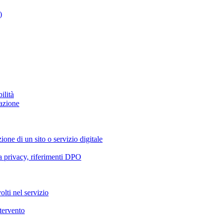
)
ilità
azione
ione di un sito o servizio digitale
va privacy, riferimenti DPO
olti nel servizio
ntervento