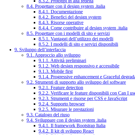
8.3.2. Prototipi in alta fedeltà
8.4. Progettare con il design system .italia
8.4.1. Documentazione
8.4.2. Benefici del design system
8.4.3. Risorse operative
8.4.4. Come contribuire al design system .italia
8.5. Progettare con i modelli di sito e servizi
8.5.1. Vantaggi dell’utilizzo dei modelli
8.5.2. I modelli di sito e servizi disponibili
9. Sviluppo dell’interfaccia
9.1. Approccio allo sviluppo
9.1.1. Attività preliminari
9.1.2. Web design responsivo e accessibile
9.1.3. Mobile first
9.1.4. Progressive enhancement e Graceful degrad
9.2. Strumenti di supporto allo sviluppo del software
9.2.1. Feature detection
9.2.2. Verificare le feature disponibili con Can I us
9.2.3. Strumenti e risorse per CSS e JavaScript
9.2.4. Supporto browser
9.2.5. Misurare le prestazioni
9.3. Catalogo del riuso
9.4. Sviluppare con il design system .italia
9.4.1. Il framework Bootstrap Italia
9.4.2. Il kit di sviluppo React