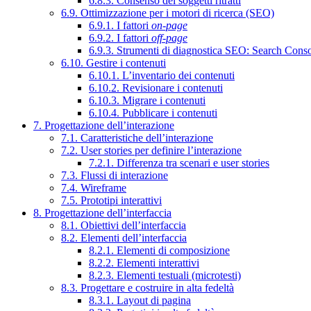
6.8.3. Consenso dei soggetti ritratti
6.9. Ottimizzazione per i motori di ricerca (SEO)
6.9.1. I fattori
on-page
6.9.2. I fattori
off-page
6.9.3. Strumenti di diagnostica SEO: Search Cons
6.10. Gestire i contenuti
6.10.1. L’inventario dei contenuti
6.10.2. Revisionare i contenuti
6.10.3. Migrare i contenuti
6.10.4. Pubblicare i contenuti
7. Progettazione dell’interazione
7.1. Caratteristiche dell’interazione
7.2. User stories per definire l’interazione
7.2.1. Differenza tra scenari e user stories
7.3. Flussi di interazione
7.4. Wireframe
7.5. Prototipi interattivi
8. Progettazione dell’interfaccia
8.1. Obiettivi dell’interfaccia
8.2. Elementi dell’interfaccia
8.2.1. Elementi di composizione
8.2.2. Elementi interattivi
8.2.3. Elementi testuali (microtesti)
8.3. Progettare e costruire in alta fedeltà
8.3.1. Layout di pagina