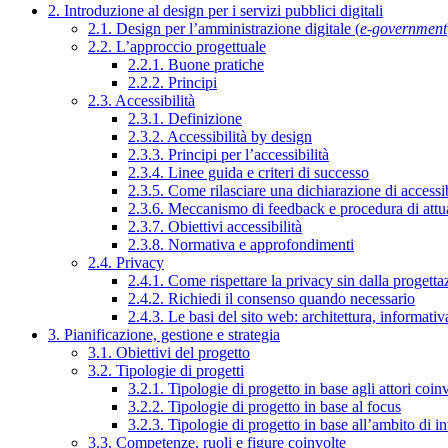
2. Introduzione al design per i servizi pubblici digitali
2.1. Design per l’amministrazione digitale (
e-government
2.2. L’approccio progettuale
2.2.1. Buone pratiche
2.2.2. Principi
2.3. Accessibilità
2.3.1. Definizione
2.3.2. Accessibilità by design
2.3.3. Principi per l’accessibilità
2.3.4. Linee guida e criteri di successo
2.3.5. Come rilasciare una dichiarazione di accessib
2.3.6. Meccanismo di feedback e procedura di attu
2.3.7. Obiettivi accessibilità
2.3.8. Normativa e approfondimenti
2.4. Privacy
2.4.1. Come rispettare la privacy sin dalla progettaz
2.4.2. Richiedi il consenso quando necessario
2.4.3. Le basi del sito web: architettura, informati
3. Pianificazione, gestione e strategia
3.1. Obiettivi del progetto
3.2. Tipologie di progetti
3.2.1. Tipologie di progetto in base agli attori coinv
3.2.2. Tipologie di progetto in base al focus
3.2.3. Tipologie di progetto in base all’ambito di i
3.3. Competenze, ruoli e figure coinvolte