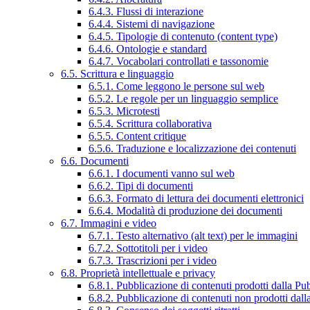
6.4.3. Flussi di interazione
6.4.4. Sistemi di navigazione
6.4.5. Tipologie di contenuto (content type)
6.4.6. Ontologie e standard
6.4.7. Vocabolari controllati e tassonomie
6.5. Scrittura e linguaggio
6.5.1. Come leggono le persone sul web
6.5.2. Le regole per un linguaggio semplice
6.5.3. Microtesti
6.5.4. Scrittura collaborativa
6.5.5. Content critique
6.5.6. Traduzione e localizzazione dei contenuti
6.6. Documenti
6.6.1. I documenti vanno sul web
6.6.2. Tipi di documenti
6.6.3. Formato di lettura dei documenti elettronici
6.6.4. Modalità di produzione dei documenti
6.7. Immagini e video
6.7.1. Testo alternativo (alt text) per le immagini
6.7.2. Sottotitoli per i video
6.7.3. Trascrizioni per i video
6.8. Proprietà intellettuale e privacy
6.8.1. Pubblicazione di contenuti prodotti dalla P
6.8.2. Pubblicazione di contenuti non prodotti dal