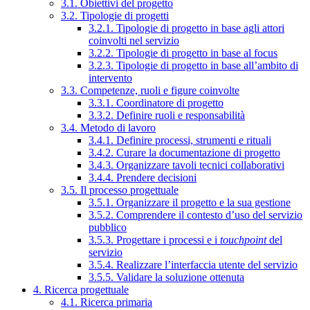
3.1. Obiettivi del progetto
3.2. Tipologie di progetti
3.2.1. Tipologie di progetto in base agli attori
coinvolti nel servizio
3.2.2. Tipologie di progetto in base al focus
3.2.3. Tipologie di progetto in base all’ambito di
intervento
3.3. Competenze, ruoli e figure coinvolte
3.3.1. Coordinatore di progetto
3.3.2. Definire ruoli e responsabilità
3.4. Metodo di lavoro
3.4.1. Definire processi, strumenti e rituali
3.4.2. Curare la documentazione di progetto
3.4.3. Organizzare tavoli tecnici collaborativi
3.4.4. Prendere decisioni
3.5. Il processo progettuale
3.5.1. Organizzare il progetto e la sua gestione
3.5.2. Comprendere il contesto d’uso del servizio
pubblico
3.5.3. Progettare i processi e i
touchpoint
del
servizio
3.5.4. Realizzare l’interfaccia utente del servizio
3.5.5. Validare la soluzione ottenuta
4. Ricerca progettuale
4.1. Ricerca primaria