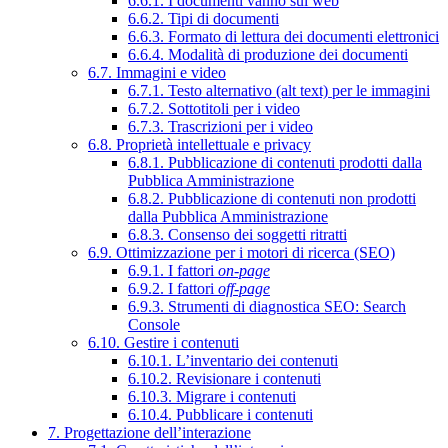
6.6.1. I documenti vanno sul web
6.6.2. Tipi di documenti
6.6.3. Formato di lettura dei documenti elettronici
6.6.4. Modalità di produzione dei documenti
6.7. Immagini e video
6.7.1. Testo alternativo (alt text) per le immagini
6.7.2. Sottotitoli per i video
6.7.3. Trascrizioni per i video
6.8. Proprietà intellettuale e privacy
6.8.1. Pubblicazione di contenuti prodotti dalla
Pubblica Amministrazione
6.8.2. Pubblicazione di contenuti non prodotti
dalla Pubblica Amministrazione
6.8.3. Consenso dei soggetti ritratti
6.9. Ottimizzazione per i motori di ricerca (SEO)
6.9.1. I fattori
on-page
6.9.2. I fattori
off-page
6.9.3. Strumenti di diagnostica SEO: Search
Console
6.10. Gestire i contenuti
6.10.1. L’inventario dei contenuti
6.10.2. Revisionare i contenuti
6.10.3. Migrare i contenuti
6.10.4. Pubblicare i contenuti
7. Progettazione dell’interazione