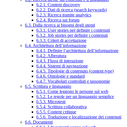
6.2.1. Content discovery
6.2.2. Dati di ricerca (search keywords)
6.2.3. Ricerca tramite analytics
6.2.4. Ricerca sui forum
6.3. Dalla ricerca ai bisogni degli utenti
6.3.1. User stories per definire i contenuti
6.3.2. Job stories per definire i contenuti
6.3.3. Criteri di accettazione
6.4. Architettura dell’informazione
6.4.1. Definire l’architettura dell’informazione
6.4.2. Alberatura
6.4.3. Flussi di interazione
6.4.4. Sistemi di navigazione
6.4.5. Tipologie di contenuto (content type)
6.4.6. Ontologie e standard
6.4.7. Vocabolari controllati e tassonomie
6.5. Scrittura e linguaggio
6.5.1. Come leggono le persone sul web
6.5.2. Le regole per un linguaggio semplice
6.5.3. Microtesti
6.5.4. Scrittura collaborativa
6.5.5. Content critique
6.5.6. Traduzione e localizzazione dei contenuti
6.6. Documenti