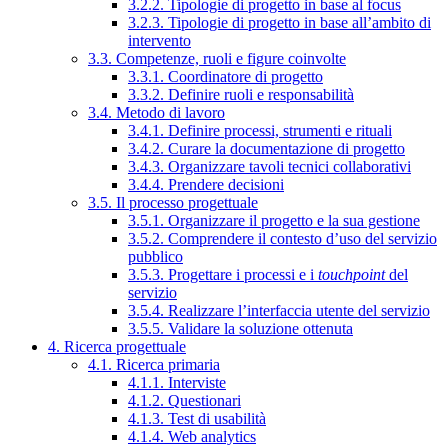
3.2.2. Tipologie di progetto in base al focus
3.2.3. Tipologie di progetto in base all’ambito di
intervento
3.3. Competenze, ruoli e figure coinvolte
3.3.1. Coordinatore di progetto
3.3.2. Definire ruoli e responsabilità
3.4. Metodo di lavoro
3.4.1. Definire processi, strumenti e rituali
3.4.2. Curare la documentazione di progetto
3.4.3. Organizzare tavoli tecnici collaborativi
3.4.4. Prendere decisioni
3.5. Il processo progettuale
3.5.1. Organizzare il progetto e la sua gestione
3.5.2. Comprendere il contesto d’uso del servizio
pubblico
3.5.3. Progettare i processi e i
touchpoint
del
servizio
3.5.4. Realizzare l’interfaccia utente del servizio
3.5.5. Validare la soluzione ottenuta
4. Ricerca progettuale
4.1. Ricerca primaria
4.1.1. Interviste
4.1.2. Questionari
4.1.3. Test di usabilità
4.1.4. Web analytics