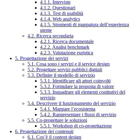
4.1.1. Interviste
4.1.2. Questionari
4.1.3. Test di usabilità
4.1.4. Web analytics
4.1.5. Strumenti di mappatura dell’esperienza
utente
4.2. Ricerca secondaria
4.2.1. Ricerca documentale
4.2.2. Analisi benchmark
4.2.3. Valutazione euristica
5. Progettazione dei servizi
5.1. Cosa sono i servizi e il service design
5.2. Progettare servizi pubblici digitali
5.3. Definire il modello di servizio
5.3.1. Identificare gli attori coinvolti
5.3.2. Formulare la proposta di valore
5.3.3. Inquadrare gli elementi costitutivi del
servizio
5.4. Descrivere il funzionamento del servizio
5.4.1. Mappare l’ecosistema
5.4.2. Rappresentare i flussi di servizio
5.5. Co-progettare le soluzioni
5.5.1. Workshop di co-progettazione
6. Progettazione dei contenuti
6.1. Cos’è il content design