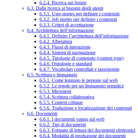
6.2.4. Ricerca sui forum
6.3. Dalla ricerca ai bisogni degli utenti
6.3.1. User stories per definire i contenuti
6.3.2. Job stories per definire i contenuti
6.3.3. Criteri di accettazione
6.4. Architettura dell’informazione
6.4.1. Definire l’architettura dell’informazione
6.4.2. Alberatura
6.4.3. Flussi di interazione
6.4.4. Sistemi di navigazione
6.4.5. Tipologie di contenuto (content type)
6.4.6. Ontologie e standard
6.4.7. Vocabolari controllati e tassonomie
6.5. Scrittura e linguaggio
6.5.1. Come leggono le persone sul web
6.5.2. Le regole per un linguaggio semplice
6.5.3. Microtesti
6.5.4. Scrittura collaborativa
6.5.5. Content critique
6.5.6. Traduzione e localizzazione dei contenuti
6.6. Documenti
6.6.1. I documenti vanno sul web
6.6.2. Tipi di documenti
6.6.3. Formato di lettura dei documenti elettronici
6.6.4. Modalità di produzione dei documenti