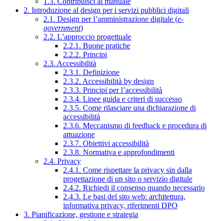
1.3. Contribuisci al manuale
2. Introduzione al design per i servizi pubblici digitali
2.1. Design per l’amministrazione digitale (
e-
government
)
2.2. L’approccio progettuale
2.2.1. Buone pratiche
2.2.2. Principi
2.3. Accessibilità
2.3.1. Definizione
2.3.2. Accessibilità by design
2.3.3. Principi per l’accessibilità
2.3.4. Linee guida e criteri di successo
2.3.5. Come rilasciare una dichiarazione di
accessibilità
2.3.6. Meccanismo di feedback e procedura di
attuazione
2.3.7. Obiettivi accessibilità
2.3.8. Normativa e approfondimenti
2.4. Privacy
2.4.1. Come rispettare la privacy sin dalla
progettazione di un sito o servizio digitale
2.4.2. Richiedi il consenso quando necessario
2.4.3. Le basi del sito web: architettura,
informativa privacy, riferimenti DPO
3. Pianificazione, gestione e strategia