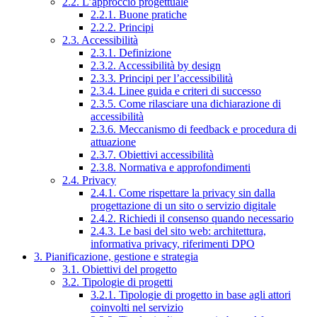
2.2. L’approccio progettuale
2.2.1. Buone pratiche
2.2.2. Principi
2.3. Accessibilità
2.3.1. Definizione
2.3.2. Accessibilità by design
2.3.3. Principi per l’accessibilità
2.3.4. Linee guida e criteri di successo
2.3.5. Come rilasciare una dichiarazione di
accessibilità
2.3.6. Meccanismo di feedback e procedura di
attuazione
2.3.7. Obiettivi accessibilità
2.3.8. Normativa e approfondimenti
2.4. Privacy
2.4.1. Come rispettare la privacy sin dalla
progettazione di un sito o servizio digitale
2.4.2. Richiedi il consenso quando necessario
2.4.3. Le basi del sito web: architettura,
informativa privacy, riferimenti DPO
3. Pianificazione, gestione e strategia
3.1. Obiettivi del progetto
3.2. Tipologie di progetti
3.2.1. Tipologie di progetto in base agli attori
coinvolti nel servizio