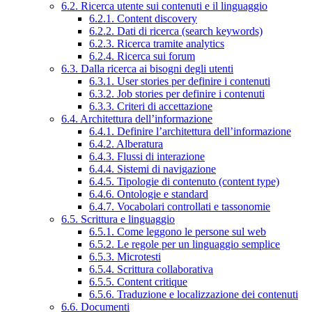
6.2. Ricerca utente sui contenuti e il linguaggio
6.2.1. Content discovery
6.2.2. Dati di ricerca (search keywords)
6.2.3. Ricerca tramite analytics
6.2.4. Ricerca sui forum
6.3. Dalla ricerca ai bisogni degli utenti
6.3.1. User stories per definire i contenuti
6.3.2. Job stories per definire i contenuti
6.3.3. Criteri di accettazione
6.4. Architettura dell’informazione
6.4.1. Definire l’architettura dell’informazione
6.4.2. Alberatura
6.4.3. Flussi di interazione
6.4.4. Sistemi di navigazione
6.4.5. Tipologie di contenuto (content type)
6.4.6. Ontologie e standard
6.4.7. Vocabolari controllati e tassonomie
6.5. Scrittura e linguaggio
6.5.1. Come leggono le persone sul web
6.5.2. Le regole per un linguaggio semplice
6.5.3. Microtesti
6.5.4. Scrittura collaborativa
6.5.5. Content critique
6.5.6. Traduzione e localizzazione dei contenuti
6.6. Documenti