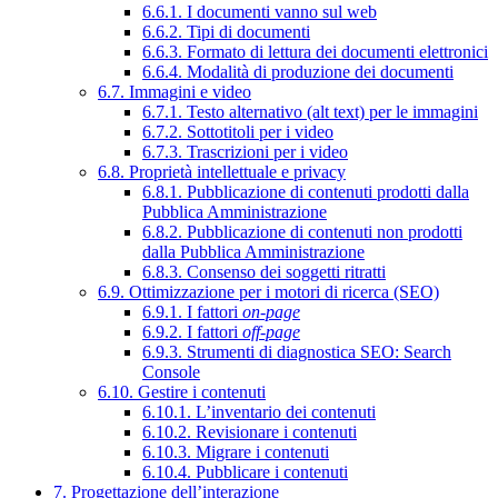
6.6.1. I documenti vanno sul web
6.6.2. Tipi di documenti
6.6.3. Formato di lettura dei documenti elettronici
6.6.4. Modalità di produzione dei documenti
6.7. Immagini e video
6.7.1. Testo alternativo (alt text) per le immagini
6.7.2. Sottotitoli per i video
6.7.3. Trascrizioni per i video
6.8. Proprietà intellettuale e privacy
6.8.1. Pubblicazione di contenuti prodotti dalla
Pubblica Amministrazione
6.8.2. Pubblicazione di contenuti non prodotti
dalla Pubblica Amministrazione
6.8.3. Consenso dei soggetti ritratti
6.9. Ottimizzazione per i motori di ricerca (SEO)
6.9.1. I fattori
on-page
6.9.2. I fattori
off-page
6.9.3. Strumenti di diagnostica SEO: Search
Console
6.10. Gestire i contenuti
6.10.1. L’inventario dei contenuti
6.10.2. Revisionare i contenuti
6.10.3. Migrare i contenuti
6.10.4. Pubblicare i contenuti
7. Progettazione dell’interazione