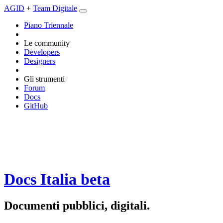
AGID
+
Team Digitale
Piano Triennale
Le community
Developers
Designers
Gli strumenti
Forum
Docs
GitHub
Docs Italia
beta
Documenti pubblici, digitali.