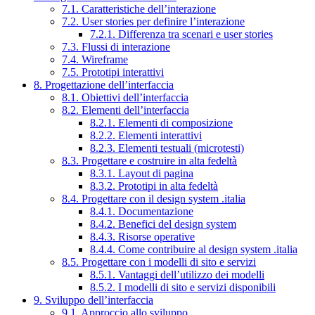
7.1. Caratteristiche dell’interazione
7.2. User stories per definire l’interazione
7.2.1. Differenza tra scenari e user stories
7.3. Flussi di interazione
7.4. Wireframe
7.5. Prototipi interattivi
8. Progettazione dell’interfaccia
8.1. Obiettivi dell’interfaccia
8.2. Elementi dell’interfaccia
8.2.1. Elementi di composizione
8.2.2. Elementi interattivi
8.2.3. Elementi testuali (microtesti)
8.3. Progettare e costruire in alta fedeltà
8.3.1. Layout di pagina
8.3.2. Prototipi in alta fedeltà
8.4. Progettare con il design system .italia
8.4.1. Documentazione
8.4.2. Benefici del design system
8.4.3. Risorse operative
8.4.4. Come contribuire al design system .italia
8.5. Progettare con i modelli di sito e servizi
8.5.1. Vantaggi dell’utilizzo dei modelli
8.5.2. I modelli di sito e servizi disponibili
9. Sviluppo dell’interfaccia
9.1. Approccio allo sviluppo