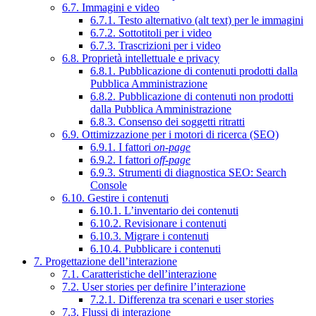
6.7. Immagini e video
6.7.1. Testo alternativo (alt text) per le immagini
6.7.2. Sottotitoli per i video
6.7.3. Trascrizioni per i video
6.8. Proprietà intellettuale e privacy
6.8.1. Pubblicazione di contenuti prodotti dalla
Pubblica Amministrazione
6.8.2. Pubblicazione di contenuti non prodotti
dalla Pubblica Amministrazione
6.8.3. Consenso dei soggetti ritratti
6.9. Ottimizzazione per i motori di ricerca (SEO)
6.9.1. I fattori
on-page
6.9.2. I fattori
off-page
6.9.3. Strumenti di diagnostica SEO: Search
Console
6.10. Gestire i contenuti
6.10.1. L’inventario dei contenuti
6.10.2. Revisionare i contenuti
6.10.3. Migrare i contenuti
6.10.4. Pubblicare i contenuti
7. Progettazione dell’interazione
7.1. Caratteristiche dell’interazione
7.2. User stories per definire l’interazione
7.2.1. Differenza tra scenari e user stories
7.3. Flussi di interazione