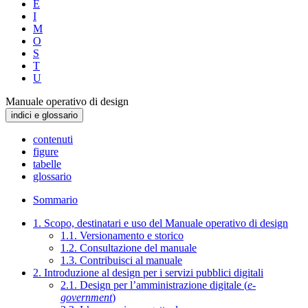
E
I
M
O
S
T
U
Manuale operativo di design
indici e glossario
contenuti
figure
tabelle
glossario
Sommario
1. Scopo, destinatari e uso del Manuale operativo di design
1.1. Versionamento e storico
1.2. Consultazione del manuale
1.3. Contribuisci al manuale
2. Introduzione al design per i servizi pubblici digitali
2.1. Design per l’amministrazione digitale (
e-
government
)