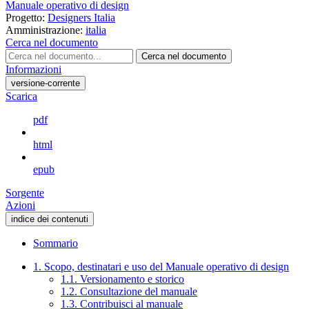
Manuale operativo di design
Progetto:
Designers Italia
Amministrazione:
italia
Cerca nel documento
Cerca nel documento
Informazioni
versione-corrente
Scarica
pdf
html
epub
Sorgente
Azioni
indice dei contenuti
Sommario
1. Scopo, destinatari e uso del Manuale operativo di design
1.1. Versionamento e storico
1.2. Consultazione del manuale
1.3. Contribuisci al manuale