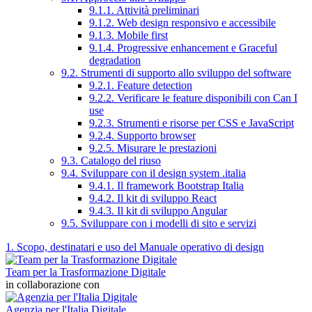
9.1.1. Attività preliminari
9.1.2. Web design responsivo e accessibile
9.1.3. Mobile first
9.1.4. Progressive enhancement e Graceful
degradation
9.2. Strumenti di supporto allo sviluppo del software
9.2.1. Feature detection
9.2.2. Verificare le feature disponibili con Can I
use
9.2.3. Strumenti e risorse per CSS e JavaScript
9.2.4. Supporto browser
9.2.5. Misurare le prestazioni
9.3. Catalogo del riuso
9.4. Sviluppare con il design system .italia
9.4.1. Il framework Bootstrap Italia
9.4.2. Il kit di sviluppo React
9.4.3. Il kit di sviluppo Angular
9.5. Sviluppare con i modelli di sito e servizi
1. Scopo, destinatari e uso del Manuale operativo di design
Team per la Trasformazione Digitale
in collaborazione con
Agenzia per l'Italia Digitale