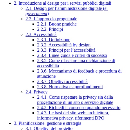
2. Introduzione al design per i servizi pubblici digitali
2.1. Design per l’amministrazione digitale (
e-
government
)
2.2. L’approccio progettuale
2.2.1. Buone pratiche
2.2.2. Principi
2.3. Accessibilità
2.3.1. Definizione
2.3.2. Accessibilità by design
2.3.3. Principi per l’accessibilità
2.3.4. Linee guida e criteri di successo
2.3.5. Come rilasciare una dichiarazione di
accessibilità
2.3.6. Meccanismo di feedback e procedura di
attuazione
2.3.7. Obiettivi accessibilità
2.3.8. Normativa e approfondimenti
2.4. Privacy
2.4.1. Come rispettare la privacy sin dalla
progettazione di un sito o servizio digitale
2.4.2. Richiedi il consenso quando necessario
2.4.3. Le basi del sito web: architettura,
informativa privacy, riferimenti DPO
3. Pianificazione, gestione e strategia
3.1. Obiettivi del progetto