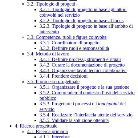
3.2. Tipologie di progetti
3.2.1. Tipologie di progetto in base agli attori
coinvolti nel servizio
3.2.2. Tipologie di progetto in base al focus
3.2.3. Tipologie di progetto in base all’ambito di
intervento
3.3. Competenze, ruoli e figure coinvolte
3.3.1. Coordinatore di progetto
3.3.2. Definire ruoli e responsabilità
3.4. Metodo di lavoro
3.4.1. Definire processi, strumenti e rituali
3.4.2. Curare la documentazione di progetto
3.4.3. Organizzare tavoli tecnici collaborativi
3.4.4. Prendere decisioni
3.5. Il processo progettuale
3.5.1. Organizzare il progetto e la sua gestione
3.5.2. Comprendere il contesto d’uso del servizio
pubblico
3.5.3. Progettare i processi e i
touchpoint
del
servizio
3.5.4. Realizzare l’interfaccia utente del servizio
3.5.5. Validare la soluzione ottenuta
4. Ricerca progettuale
4.1. Ricerca primaria
4.1.1. Interviste