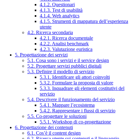
4.1.2. Questionari
4.1.3. Test di usabilità
4.1.4. Web analytics
4.1.5. Strumenti di mappatura dell’esperienza
utente
4.2. Ricerca secondaria
4.2.1. Ricerca documentale
4.2.2. Analisi benchmark
4.2.3. Valutazione euristica
5. Progettazione dei servizi
5.1. Cosa sono i servizi e il service design
5.2. Progettare servizi pubblici digitali
5.3. Definire il modello di servizio
5.3.1. Identificare gli attori coinvolti
5.3.2. Formulare la proposta di valore
5.3.3. Inquadrare gli elementi costitutivi del
servizio
5.4. Descrivere il funzionamento del servizio
5.4.1. Mappare l’ecosistema
5.4.2. Rappresentare i flussi di servizio
5.5. Co-progettare le soluzioni
5.5.1. Workshop di co-progettazione
6. Progettazione dei contenuti
6.1. Cos’è il content design
6.2. Ricerca utente sui contenuti e il linguaggio