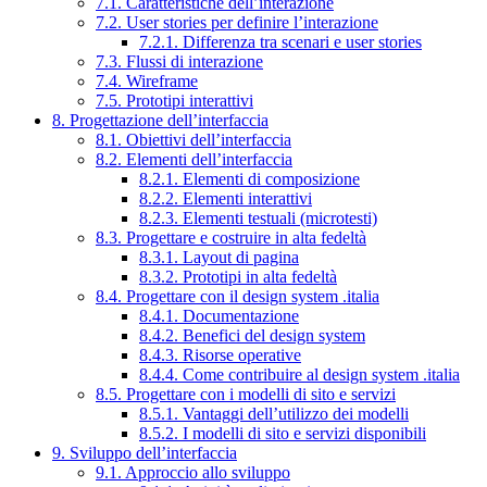
7.1. Caratteristiche dell’interazione
7.2. User stories per definire l’interazione
7.2.1. Differenza tra scenari e user stories
7.3. Flussi di interazione
7.4. Wireframe
7.5. Prototipi interattivi
8. Progettazione dell’interfaccia
8.1. Obiettivi dell’interfaccia
8.2. Elementi dell’interfaccia
8.2.1. Elementi di composizione
8.2.2. Elementi interattivi
8.2.3. Elementi testuali (microtesti)
8.3. Progettare e costruire in alta fedeltà
8.3.1. Layout di pagina
8.3.2. Prototipi in alta fedeltà
8.4. Progettare con il design system .italia
8.4.1. Documentazione
8.4.2. Benefici del design system
8.4.3. Risorse operative
8.4.4. Come contribuire al design system .italia
8.5. Progettare con i modelli di sito e servizi
8.5.1. Vantaggi dell’utilizzo dei modelli
8.5.2. I modelli di sito e servizi disponibili
9. Sviluppo dell’interfaccia
9.1. Approccio allo sviluppo