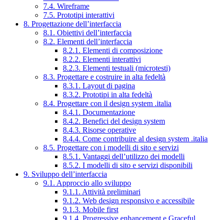
7.4. Wireframe
7.5. Prototipi interattivi
8. Progettazione dell’interfaccia
8.1. Obiettivi dell’interfaccia
8.2. Elementi dell’interfaccia
8.2.1. Elementi di composizione
8.2.2. Elementi interattivi
8.2.3. Elementi testuali (microtesti)
8.3. Progettare e costruire in alta fedeltà
8.3.1. Layout di pagina
8.3.2. Prototipi in alta fedeltà
8.4. Progettare con il design system .italia
8.4.1. Documentazione
8.4.2. Benefici del design system
8.4.3. Risorse operative
8.4.4. Come contribuire al design system .italia
8.5. Progettare con i modelli di sito e servizi
8.5.1. Vantaggi dell’utilizzo dei modelli
8.5.2. I modelli di sito e servizi disponibili
9. Sviluppo dell’interfaccia
9.1. Approccio allo sviluppo
9.1.1. Attività preliminari
9.1.2. Web design responsivo e accessibile
9.1.3. Mobile first
9.1.4. Progressive enhancement e Graceful