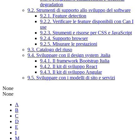
degradation
9.2. Strumenti di supporto allo sviluppo del software
9.2.1. Feature detection
9.2.2. Verificare le feature disponibili con Can I
use
9.2.3. Strumenti e risorse per CSS e JavaScript
9.2.4. Supporto browser
9.2.5. Misurare le prestazioni
9.3. Catalogo del riuso
9.4. Sviluppare con il design system .italia
9.4.1. Il framework Bootstrap Italia
9.4.2. Il kit di sviluppo React
9.4.3. Il kit di sviluppo Angular
9.5. Sviluppare con i modelli di sito e servizi
None
None
A
B
C
D
E
I
M