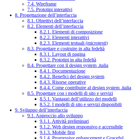
7.4. Wireframe
7.5. Prototipi interattivi
8. Progettazione dell’interfaccia
8.1. Obiettivi dell’interfaccia
8.2. Elementi dell’interfaccia
8.2.1. Elementi di composizione
8.2.2. Elementi interattivi
8.2.3. Elementi testuali (microtesti)
8.3. Progettare e costruire in alta fedeltà
8.3.1. Layout di pagina
8.3.2. Prototipi in alta fedeltà
8.4. Progettare con il design system .italia
8.4.1. Documentazione
8.4.2. Benefici del design system
8.4.3. Risorse operative
8.4.4. Come contribuire al design system .italia
8.5. Progettare con i modelli di sito e servizi
8.5.1. Vantaggi dell’utilizzo dei modelli
8.5.2. I modelli di sito e servizi disponibili
9. Sviluppo dell’interfaccia
9.1. Approccio allo sviluppo
9.1.1. Attività preliminari
9.1.2. Web design responsivo e accessibile
9.1.3. Mobile first
9.1.4. Progressive enhancement e Graceful