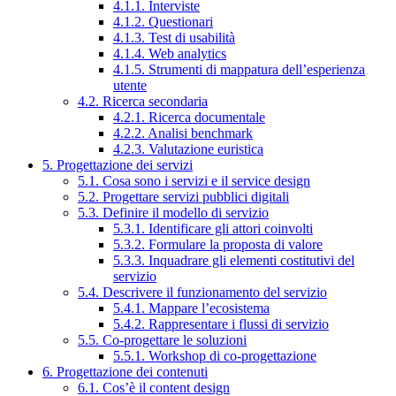
4.1.1. Interviste
4.1.2. Questionari
4.1.3. Test di usabilità
4.1.4. Web analytics
4.1.5. Strumenti di mappatura dell’esperienza
utente
4.2. Ricerca secondaria
4.2.1. Ricerca documentale
4.2.2. Analisi benchmark
4.2.3. Valutazione euristica
5. Progettazione dei servizi
5.1. Cosa sono i servizi e il service design
5.2. Progettare servizi pubblici digitali
5.3. Definire il modello di servizio
5.3.1. Identificare gli attori coinvolti
5.3.2. Formulare la proposta di valore
5.3.3. Inquadrare gli elementi costitutivi del
servizio
5.4. Descrivere il funzionamento del servizio
5.4.1. Mappare l’ecosistema
5.4.2. Rappresentare i flussi di servizio
5.5. Co-progettare le soluzioni
5.5.1. Workshop di co-progettazione
6. Progettazione dei contenuti
6.1. Cos’è il content design