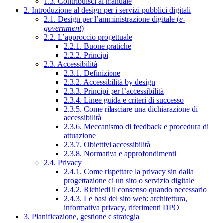
1.3. Contribuisci al manuale
2. Introduzione al design per i servizi pubblici digitali
2.1. Design per l’amministrazione digitale (
e-
government
)
2.2. L’approccio progettuale
2.2.1. Buone pratiche
2.2.2. Principi
2.3. Accessibilità
2.3.1. Definizione
2.3.2. Accessibilità by design
2.3.3. Principi per l’accessibilità
2.3.4. Linee guida e criteri di successo
2.3.5. Come rilasciare una dichiarazione di
accessibilità
2.3.6. Meccanismo di feedback e procedura di
attuazione
2.3.7. Obiettivi accessibilità
2.3.8. Normativa e approfondimenti
2.4. Privacy
2.4.1. Come rispettare la privacy sin dalla
progettazione di un sito o servizio digitale
2.4.2. Richiedi il consenso quando necessario
2.4.3. Le basi del sito web: architettura,
informativa privacy, riferimenti DPO
3. Pianificazione, gestione e strategia