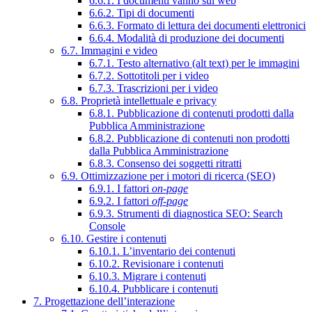
6.6.1. I documenti vanno sul web
6.6.2. Tipi di documenti
6.6.3. Formato di lettura dei documenti elettronici
6.6.4. Modalità di produzione dei documenti
6.7. Immagini e video
6.7.1. Testo alternativo (alt text) per le immagini
6.7.2. Sottotitoli per i video
6.7.3. Trascrizioni per i video
6.8. Proprietà intellettuale e privacy
6.8.1. Pubblicazione di contenuti prodotti dalla
Pubblica Amministrazione
6.8.2. Pubblicazione di contenuti non prodotti
dalla Pubblica Amministrazione
6.8.3. Consenso dei soggetti ritratti
6.9. Ottimizzazione per i motori di ricerca (SEO)
6.9.1. I fattori
on-page
6.9.2. I fattori
off-page
6.9.3. Strumenti di diagnostica SEO: Search
Console
6.10. Gestire i contenuti
6.10.1. L’inventario dei contenuti
6.10.2. Revisionare i contenuti
6.10.3. Migrare i contenuti
6.10.4. Pubblicare i contenuti
7. Progettazione dell’interazione