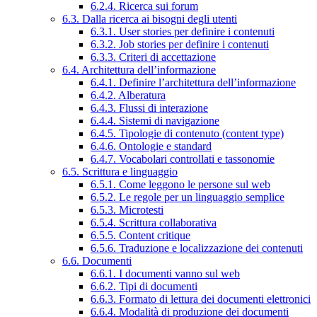
6.2.4. Ricerca sui forum
6.3. Dalla ricerca ai bisogni degli utenti
6.3.1. User stories per definire i contenuti
6.3.2. Job stories per definire i contenuti
6.3.3. Criteri di accettazione
6.4. Architettura dell’informazione
6.4.1. Definire l’architettura dell’informazione
6.4.2. Alberatura
6.4.3. Flussi di interazione
6.4.4. Sistemi di navigazione
6.4.5. Tipologie di contenuto (content type)
6.4.6. Ontologie e standard
6.4.7. Vocabolari controllati e tassonomie
6.5. Scrittura e linguaggio
6.5.1. Come leggono le persone sul web
6.5.2. Le regole per un linguaggio semplice
6.5.3. Microtesti
6.5.4. Scrittura collaborativa
6.5.5. Content critique
6.5.6. Traduzione e localizzazione dei contenuti
6.6. Documenti
6.6.1. I documenti vanno sul web
6.6.2. Tipi di documenti
6.6.3. Formato di lettura dei documenti elettronici
6.6.4. Modalità di produzione dei documenti