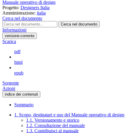
Manuale operativo di design
Progetto:
Designers Italia
Amministrazione:
italia
Cerca nel documento
Cerca nel documento
Informazioni
versione-corrente
Scarica
pdf
html
epub
Sorgente
Azioni
indice dei contenuti
Sommario
1. Scopo, destinatari e uso del Manuale operativo di design
1.1. Versionamento e storico
1.2. Consultazione del manuale
1.3. Contribuisci al manuale