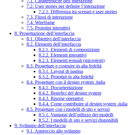
7.1. Caratteristiche dell’interazione
7.2. User stories per definire l’interazione
7.2.1. Differenza tra scenari e user stories
7.3. Flussi di interazione
7.4. Wireframe
7.5. Prototipi interattivi
8. Progettazione dell’interfaccia
8.1. Obiettivi dell’interfaccia
8.2. Elementi dell’interfaccia
8.2.1. Elementi di composizione
8.2.2. Elementi interattivi
8.2.3. Elementi testuali (microtesti)
8.3. Progettare e costruire in alta fedeltà
8.3.1. Layout di pagina
8.3.2. Prototipi in alta fedeltà
8.4. Progettare con il design system .italia
8.4.1. Documentazione
8.4.2. Benefici del design system
8.4.3. Risorse operative
8.4.4. Come contribuire al design system .italia
8.5. Progettare con i modelli di sito e servizi
8.5.1. Vantaggi dell’utilizzo dei modelli
8.5.2. I modelli di sito e servizi disponibili
9. Sviluppo dell’interfaccia
9.1. Approccio allo sviluppo