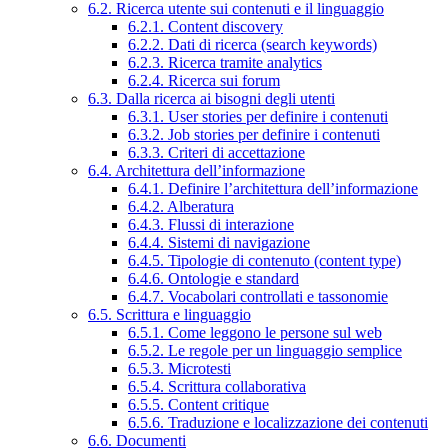
6.2. Ricerca utente sui contenuti e il linguaggio
6.2.1. Content discovery
6.2.2. Dati di ricerca (search keywords)
6.2.3. Ricerca tramite analytics
6.2.4. Ricerca sui forum
6.3. Dalla ricerca ai bisogni degli utenti
6.3.1. User stories per definire i contenuti
6.3.2. Job stories per definire i contenuti
6.3.3. Criteri di accettazione
6.4. Architettura dell’informazione
6.4.1. Definire l’architettura dell’informazione
6.4.2. Alberatura
6.4.3. Flussi di interazione
6.4.4. Sistemi di navigazione
6.4.5. Tipologie di contenuto (content type)
6.4.6. Ontologie e standard
6.4.7. Vocabolari controllati e tassonomie
6.5. Scrittura e linguaggio
6.5.1. Come leggono le persone sul web
6.5.2. Le regole per un linguaggio semplice
6.5.3. Microtesti
6.5.4. Scrittura collaborativa
6.5.5. Content critique
6.5.6. Traduzione e localizzazione dei contenuti
6.6. Documenti