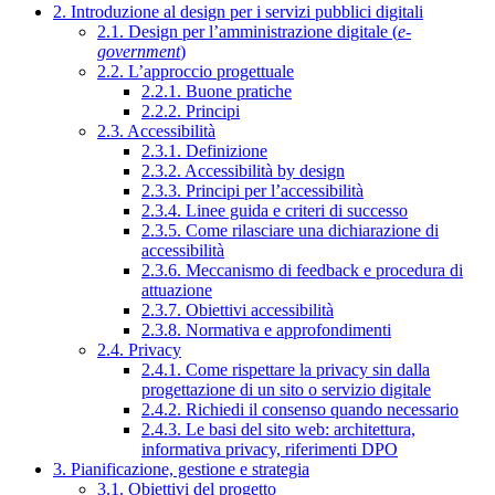
2. Introduzione al design per i servizi pubblici digitali
2.1. Design per l’amministrazione digitale (
e-
government
)
2.2. L’approccio progettuale
2.2.1. Buone pratiche
2.2.2. Principi
2.3. Accessibilità
2.3.1. Definizione
2.3.2. Accessibilità by design
2.3.3. Principi per l’accessibilità
2.3.4. Linee guida e criteri di successo
2.3.5. Come rilasciare una dichiarazione di
accessibilità
2.3.6. Meccanismo di feedback e procedura di
attuazione
2.3.7. Obiettivi accessibilità
2.3.8. Normativa e approfondimenti
2.4. Privacy
2.4.1. Come rispettare la privacy sin dalla
progettazione di un sito o servizio digitale
2.4.2. Richiedi il consenso quando necessario
2.4.3. Le basi del sito web: architettura,
informativa privacy, riferimenti DPO
3. Pianificazione, gestione e strategia
3.1. Obiettivi del progetto