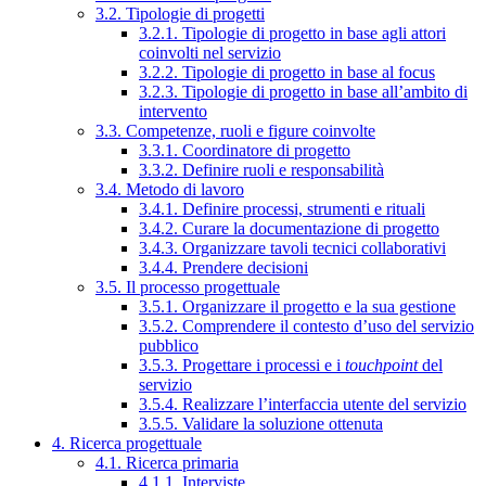
3.2. Tipologie di progetti
3.2.1. Tipologie di progetto in base agli attori
coinvolti nel servizio
3.2.2. Tipologie di progetto in base al focus
3.2.3. Tipologie di progetto in base all’ambito di
intervento
3.3. Competenze, ruoli e figure coinvolte
3.3.1. Coordinatore di progetto
3.3.2. Definire ruoli e responsabilità
3.4. Metodo di lavoro
3.4.1. Definire processi, strumenti e rituali
3.4.2. Curare la documentazione di progetto
3.4.3. Organizzare tavoli tecnici collaborativi
3.4.4. Prendere decisioni
3.5. Il processo progettuale
3.5.1. Organizzare il progetto e la sua gestione
3.5.2. Comprendere il contesto d’uso del servizio
pubblico
3.5.3. Progettare i processi e i
touchpoint
del
servizio
3.5.4. Realizzare l’interfaccia utente del servizio
3.5.5. Validare la soluzione ottenuta
4. Ricerca progettuale
4.1. Ricerca primaria
4.1.1. Interviste