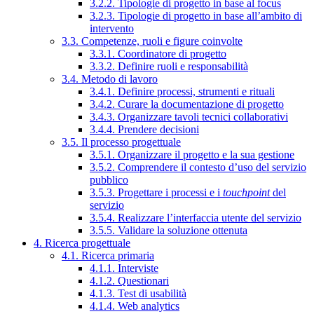
3.2.2. Tipologie di progetto in base al focus
3.2.3. Tipologie di progetto in base all’ambito di
intervento
3.3. Competenze, ruoli e figure coinvolte
3.3.1. Coordinatore di progetto
3.3.2. Definire ruoli e responsabilità
3.4. Metodo di lavoro
3.4.1. Definire processi, strumenti e rituali
3.4.2. Curare la documentazione di progetto
3.4.3. Organizzare tavoli tecnici collaborativi
3.4.4. Prendere decisioni
3.5. Il processo progettuale
3.5.1. Organizzare il progetto e la sua gestione
3.5.2. Comprendere il contesto d’uso del servizio
pubblico
3.5.3. Progettare i processi e i
touchpoint
del
servizio
3.5.4. Realizzare l’interfaccia utente del servizio
3.5.5. Validare la soluzione ottenuta
4. Ricerca progettuale
4.1. Ricerca primaria
4.1.1. Interviste
4.1.2. Questionari
4.1.3. Test di usabilità
4.1.4. Web analytics