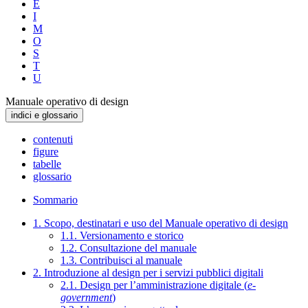
E
I
M
O
S
T
U
Manuale operativo di design
indici e glossario
contenuti
figure
tabelle
glossario
Sommario
1. Scopo, destinatari e uso del Manuale operativo di design
1.1. Versionamento e storico
1.2. Consultazione del manuale
1.3. Contribuisci al manuale
2. Introduzione al design per i servizi pubblici digitali
2.1. Design per l’amministrazione digitale (
e-
government
)