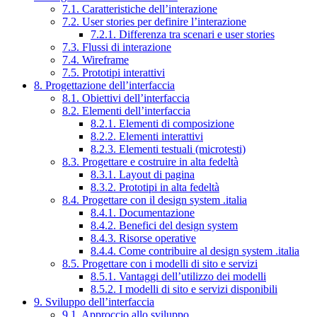
7.1. Caratteristiche dell’interazione
7.2. User stories per definire l’interazione
7.2.1. Differenza tra scenari e user stories
7.3. Flussi di interazione
7.4. Wireframe
7.5. Prototipi interattivi
8. Progettazione dell’interfaccia
8.1. Obiettivi dell’interfaccia
8.2. Elementi dell’interfaccia
8.2.1. Elementi di composizione
8.2.2. Elementi interattivi
8.2.3. Elementi testuali (microtesti)
8.3. Progettare e costruire in alta fedeltà
8.3.1. Layout di pagina
8.3.2. Prototipi in alta fedeltà
8.4. Progettare con il design system .italia
8.4.1. Documentazione
8.4.2. Benefici del design system
8.4.3. Risorse operative
8.4.4. Come contribuire al design system .italia
8.5. Progettare con i modelli di sito e servizi
8.5.1. Vantaggi dell’utilizzo dei modelli
8.5.2. I modelli di sito e servizi disponibili
9. Sviluppo dell’interfaccia
9.1. Approccio allo sviluppo