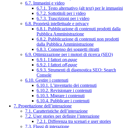
6.7. Immagini e video
6.7.1. Testo alternativo (alt text) per le immagini
6.7.2. Sottotitoli per i video
6.7.3. Trascrizioni per i video
6.8. Proprietà intellettuale e privacy
6.8.1. Pubblicazione di contenuti prodotti dalla
Pubblica Amministrazione
6.8.2. Pubblicazione di contenuti non prodotti
dalla Pubblica Amministrazione
6.8.3. Consenso dei soggetti ritratti
6.9. Ottimizzazione per i motori di ricerca (SEO)
6.9.1. I fattori
on-page
6.9.2. I fattori
off-page
6.9.3. Strumenti di diagnostica SEO: Search
Console
6.10. Gestire i contenuti
6.10.1. L’inventario dei contenuti
6.10.2. Revisionare i contenuti
6.10.3. Migrare i contenuti
6.10.4. Pubblicare i contenuti
7. Progettazione dell’interazione
7.1. Caratteristiche dell’interazione
7.2. User stories per definire l’interazione
7.2.1. Differenza tra scenari e user stories
7.3. Flussi di interazione