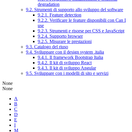
degradation
9.2. Strumenti di supporto allo sviluppo del software
9.2.1. Feature detection
9.2.2. Verificare le feature disponibili con Can I
use
9.2.3. Strumenti e risorse per CSS e JavaScript
9.2.4. Supporto browser
9.2.5. Misurare le prestazioni
9.3. Catalogo del riuso
9.4. Sviluppare con il design system .italia
9.4.1. Il framework Bootstrap Italia
9.4.2. Il kit di sviluppo React
9.4.3. Il kit di sviluppo Angular
9.5. Sviluppare con i modelli di sito e servizi
None
None
A
B
C
D
E
I
M