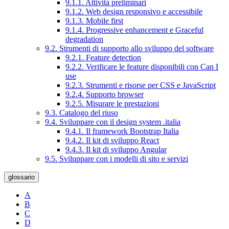
9.1.1. Attività preliminari
9.1.2. Web design responsivo e accessibile
9.1.3. Mobile first
9.1.4. Progressive enhancement e Graceful
degradation
9.2. Strumenti di supporto allo sviluppo del software
9.2.1. Feature detection
9.2.2. Verificare le feature disponibili con Can I
use
9.2.3. Strumenti e risorse per CSS e JavaScript
9.2.4. Supporto browser
9.2.5. Misurare le prestazioni
9.3. Catalogo del riuso
9.4. Sviluppare con il design system .italia
9.4.1. Il framework Bootstrap Italia
9.4.2. Il kit di sviluppo React
9.4.3. Il kit di sviluppo Angular
9.5. Sviluppare con i modelli di sito e servizi
glossario
A
B
C
D