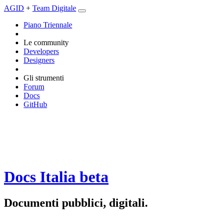
AGID
+
Team Digitale
Piano Triennale
Le community
Developers
Designers
Gli strumenti
Forum
Docs
GitHub
Docs Italia
beta
Documenti pubblici, digitali.