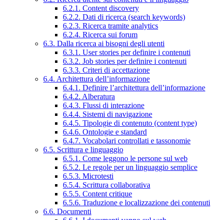
6.2.1. Content discovery
6.2.2. Dati di ricerca (search keywords)
6.2.3. Ricerca tramite analytics
6.2.4. Ricerca sui forum
6.3. Dalla ricerca ai bisogni degli utenti
6.3.1. User stories per definire i contenuti
6.3.2. Job stories per definire i contenuti
6.3.3. Criteri di accettazione
6.4. Architettura dell’informazione
6.4.1. Definire l’architettura dell’informazione
6.4.2. Alberatura
6.4.3. Flussi di interazione
6.4.4. Sistemi di navigazione
6.4.5. Tipologie di contenuto (content type)
6.4.6. Ontologie e standard
6.4.7. Vocabolari controllati e tassonomie
6.5. Scrittura e linguaggio
6.5.1. Come leggono le persone sul web
6.5.2. Le regole per un linguaggio semplice
6.5.3. Microtesti
6.5.4. Scrittura collaborativa
6.5.5. Content critique
6.5.6. Traduzione e localizzazione dei contenuti
6.6. Documenti