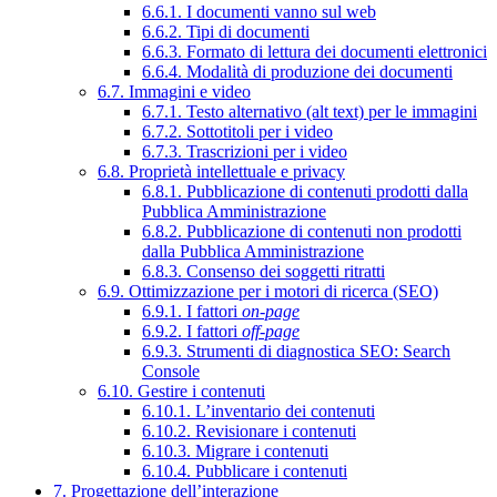
6.6.1. I documenti vanno sul web
6.6.2. Tipi di documenti
6.6.3. Formato di lettura dei documenti elettronici
6.6.4. Modalità di produzione dei documenti
6.7. Immagini e video
6.7.1. Testo alternativo (alt text) per le immagini
6.7.2. Sottotitoli per i video
6.7.3. Trascrizioni per i video
6.8. Proprietà intellettuale e privacy
6.8.1. Pubblicazione di contenuti prodotti dalla
Pubblica Amministrazione
6.8.2. Pubblicazione di contenuti non prodotti
dalla Pubblica Amministrazione
6.8.3. Consenso dei soggetti ritratti
6.9. Ottimizzazione per i motori di ricerca (SEO)
6.9.1. I fattori
on-page
6.9.2. I fattori
off-page
6.9.3. Strumenti di diagnostica SEO: Search
Console
6.10. Gestire i contenuti
6.10.1. L’inventario dei contenuti
6.10.2. Revisionare i contenuti
6.10.3. Migrare i contenuti
6.10.4. Pubblicare i contenuti
7. Progettazione dell’interazione