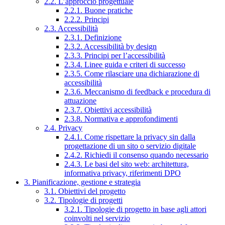
2.2. L’approccio progettuale
2.2.1. Buone pratiche
2.2.2. Principi
2.3. Accessibilità
2.3.1. Definizione
2.3.2. Accessibilità by design
2.3.3. Principi per l’accessibilità
2.3.4. Linee guida e criteri di successo
2.3.5. Come rilasciare una dichiarazione di
accessibilità
2.3.6. Meccanismo di feedback e procedura di
attuazione
2.3.7. Obiettivi accessibilità
2.3.8. Normativa e approfondimenti
2.4. Privacy
2.4.1. Come rispettare la privacy sin dalla
progettazione di un sito o servizio digitale
2.4.2. Richiedi il consenso quando necessario
2.4.3. Le basi del sito web: architettura,
informativa privacy, riferimenti DPO
3. Pianificazione, gestione e strategia
3.1. Obiettivi del progetto
3.2. Tipologie di progetti
3.2.1. Tipologie di progetto in base agli attori
coinvolti nel servizio