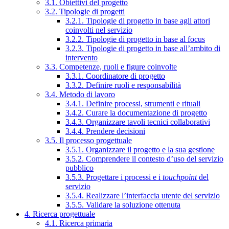
3.1. Obiettivi del progetto
3.2. Tipologie di progetti
3.2.1. Tipologie di progetto in base agli attori
coinvolti nel servizio
3.2.2. Tipologie di progetto in base al focus
3.2.3. Tipologie di progetto in base all’ambito di
intervento
3.3. Competenze, ruoli e figure coinvolte
3.3.1. Coordinatore di progetto
3.3.2. Definire ruoli e responsabilità
3.4. Metodo di lavoro
3.4.1. Definire processi, strumenti e rituali
3.4.2. Curare la documentazione di progetto
3.4.3. Organizzare tavoli tecnici collaborativi
3.4.4. Prendere decisioni
3.5. Il processo progettuale
3.5.1. Organizzare il progetto e la sua gestione
3.5.2. Comprendere il contesto d’uso del servizio
pubblico
3.5.3. Progettare i processi e i
touchpoint
del
servizio
3.5.4. Realizzare l’interfaccia utente del servizio
3.5.5. Validare la soluzione ottenuta
4. Ricerca progettuale
4.1. Ricerca primaria