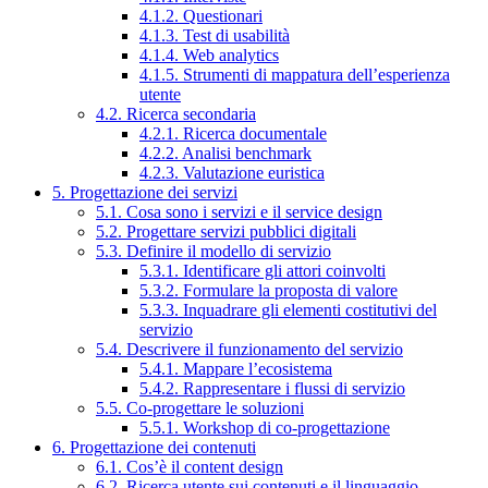
4.1.2. Questionari
4.1.3. Test di usabilità
4.1.4. Web analytics
4.1.5. Strumenti di mappatura dell’esperienza
utente
4.2. Ricerca secondaria
4.2.1. Ricerca documentale
4.2.2. Analisi benchmark
4.2.3. Valutazione euristica
5. Progettazione dei servizi
5.1. Cosa sono i servizi e il service design
5.2. Progettare servizi pubblici digitali
5.3. Definire il modello di servizio
5.3.1. Identificare gli attori coinvolti
5.3.2. Formulare la proposta di valore
5.3.3. Inquadrare gli elementi costitutivi del
servizio
5.4. Descrivere il funzionamento del servizio
5.4.1. Mappare l’ecosistema
5.4.2. Rappresentare i flussi di servizio
5.5. Co-progettare le soluzioni
5.5.1. Workshop di co-progettazione
6. Progettazione dei contenuti
6.1. Cos’è il content design
6.2. Ricerca utente sui contenuti e il linguaggio