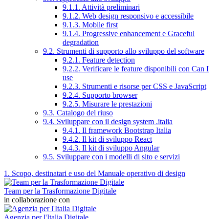
9.1.1. Attività preliminari
9.1.2. Web design responsivo e accessibile
9.1.3. Mobile first
9.1.4. Progressive enhancement e Graceful
degradation
9.2. Strumenti di supporto allo sviluppo del software
9.2.1. Feature detection
9.2.2. Verificare le feature disponibili con Can I
use
9.2.3. Strumenti e risorse per CSS e JavaScript
9.2.4. Supporto browser
9.2.5. Misurare le prestazioni
9.3. Catalogo del riuso
9.4. Sviluppare con il design system .italia
9.4.1. Il framework Bootstrap Italia
9.4.2. Il kit di sviluppo React
9.4.3. Il kit di sviluppo Angular
9.5. Sviluppare con i modelli di sito e servizi
1. Scopo, destinatari e uso del Manuale operativo di design
Team per la Trasformazione Digitale
in collaborazione con
Agenzia per l'Italia Digitale