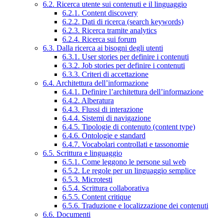
6.2. Ricerca utente sui contenuti e il linguaggio
6.2.1. Content discovery
6.2.2. Dati di ricerca (search keywords)
6.2.3. Ricerca tramite analytics
6.2.4. Ricerca sui forum
6.3. Dalla ricerca ai bisogni degli utenti
6.3.1. User stories per definire i contenuti
6.3.2. Job stories per definire i contenuti
6.3.3. Criteri di accettazione
6.4. Architettura dell’informazione
6.4.1. Definire l’architettura dell’informazione
6.4.2. Alberatura
6.4.3. Flussi di interazione
6.4.4. Sistemi di navigazione
6.4.5. Tipologie di contenuto (content type)
6.4.6. Ontologie e standard
6.4.7. Vocabolari controllati e tassonomie
6.5. Scrittura e linguaggio
6.5.1. Come leggono le persone sul web
6.5.2. Le regole per un linguaggio semplice
6.5.3. Microtesti
6.5.4. Scrittura collaborativa
6.5.5. Content critique
6.5.6. Traduzione e localizzazione dei contenuti
6.6. Documenti