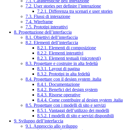
7.1. Caratteristiche dell’interazione
7.2. User stories per definire l’interazione
7.2.1. Differenza tra scenari e user stories
7.3. Flussi di interazione
7.4. Wireframe
7.5. Prototipi interattivi
8. Progettazione dell’interfaccia
8.1. Obiettivi dell’interfaccia
8.2. Elementi dell’interfaccia
8.2.1. Elementi di composizione
8.2.2. Elementi interattivi
8.2.3. Elementi testuali (microtesti)
8.3. Progettare e costruire in alta fedeltà
8.3.1. Layout di pagina
8.3.2. Prototipi in alta fedeltà
8.4. Progettare con il design system .italia
8.4.1. Documentazione
8.4.2. Benefici del design system
8.4.3. Risorse operative
8.4.4. Come contribuire al design system .italia
8.5. Progettare con i modelli di sito e servizi
8.5.1. Vantaggi dell’utilizzo dei modelli
8.5.2. I modelli di sito e servizi disponibili
9. Sviluppo dell’interfaccia
9.1. Approccio allo sviluppo