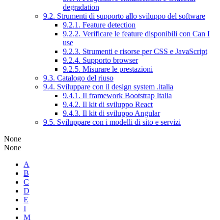
degradation
9.2. Strumenti di supporto allo sviluppo del software
9.2.1. Feature detection
9.2.2. Verificare le feature disponibili con Can I
use
9.2.3. Strumenti e risorse per CSS e JavaScript
9.2.4. Supporto browser
9.2.5. Misurare le prestazioni
9.3. Catalogo del riuso
9.4. Sviluppare con il design system .italia
9.4.1. Il framework Bootstrap Italia
9.4.2. Il kit di sviluppo React
9.4.3. Il kit di sviluppo Angular
9.5. Sviluppare con i modelli di sito e servizi
None
None
A
B
C
D
E
I
M