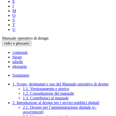
E
I
M
O
S
T
U
Manuale operativo di design
indici e glossario
contenuti
figure
tabelle
glossario
Sommario
1. Scopo, destinatari e uso del Manuale operativo di design
1.1. Versionamento e storico
1.2. Consultazione del manuale
1.3. Contribuisci al manuale
2. Introduzione al design per i servizi pubblici digitali
2.1. Design per l’amministrazione digitale (
e-
government
)