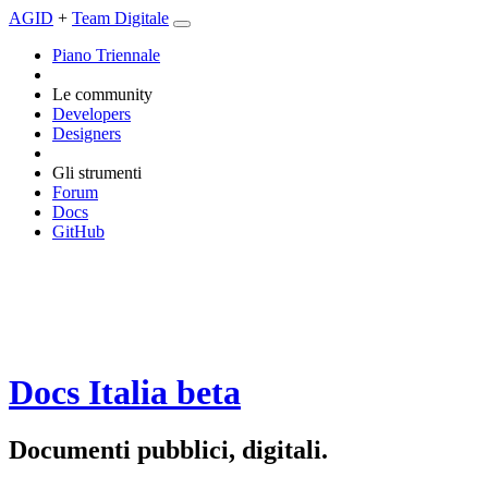
AGID
+
Team Digitale
Piano Triennale
Le community
Developers
Designers
Gli strumenti
Forum
Docs
GitHub
Docs Italia
beta
Documenti pubblici, digitali.