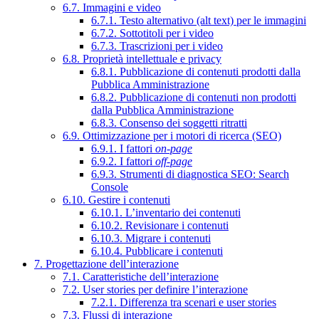
6.7. Immagini e video
6.7.1. Testo alternativo (alt text) per le immagini
6.7.2. Sottotitoli per i video
6.7.3. Trascrizioni per i video
6.8. Proprietà intellettuale e privacy
6.8.1. Pubblicazione di contenuti prodotti dalla
Pubblica Amministrazione
6.8.2. Pubblicazione di contenuti non prodotti
dalla Pubblica Amministrazione
6.8.3. Consenso dei soggetti ritratti
6.9. Ottimizzazione per i motori di ricerca (SEO)
6.9.1. I fattori
on-page
6.9.2. I fattori
off-page
6.9.3. Strumenti di diagnostica SEO: Search
Console
6.10. Gestire i contenuti
6.10.1. L’inventario dei contenuti
6.10.2. Revisionare i contenuti
6.10.3. Migrare i contenuti
6.10.4. Pubblicare i contenuti
7. Progettazione dell’interazione
7.1. Caratteristiche dell’interazione
7.2. User stories per definire l’interazione
7.2.1. Differenza tra scenari e user stories
7.3. Flussi di interazione