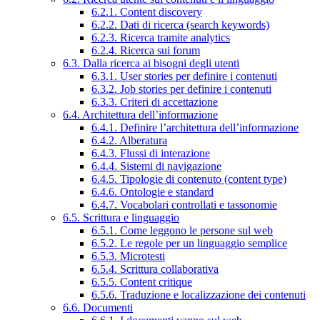
6.2.1. Content discovery
6.2.2. Dati di ricerca (search keywords)
6.2.3. Ricerca tramite analytics
6.2.4. Ricerca sui forum
6.3. Dalla ricerca ai bisogni degli utenti
6.3.1. User stories per definire i contenuti
6.3.2. Job stories per definire i contenuti
6.3.3. Criteri di accettazione
6.4. Architettura dell’informazione
6.4.1. Definire l’architettura dell’informazione
6.4.2. Alberatura
6.4.3. Flussi di interazione
6.4.4. Sistemi di navigazione
6.4.5. Tipologie di contenuto (content type)
6.4.6. Ontologie e standard
6.4.7. Vocabolari controllati e tassonomie
6.5. Scrittura e linguaggio
6.5.1. Come leggono le persone sul web
6.5.2. Le regole per un linguaggio semplice
6.5.3. Microtesti
6.5.4. Scrittura collaborativa
6.5.5. Content critique
6.5.6. Traduzione e localizzazione dei contenuti
6.6. Documenti