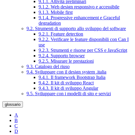
9.1.1. Attività preliminari
9.1.2. Web design responsivo e accessibile
9.1.3. Mobile first
9.1.4. Progressive enhancement e Graceful
degradation
9.2. Strumenti di supporto allo sviluppo del software
9.2.1. Feature detection
9.2.2. Verificare le feature disponibili con Can I
use
9.2.3. Strumenti e risorse per CSS e JavaScript
9.2.4. Supporto browser
9.2.5. Misurare le prestazioni
9.3. Catalogo del riuso
9.4. Sviluppare con il design system .italia
9.4.1. Il framework Bootstrap Italia
9.4.2. Il kit di sviluppo React
9.4.3. Il kit di sviluppo Angular
9.5. Sviluppare con i modelli di sito e servizi
glossario
A
B
C
D