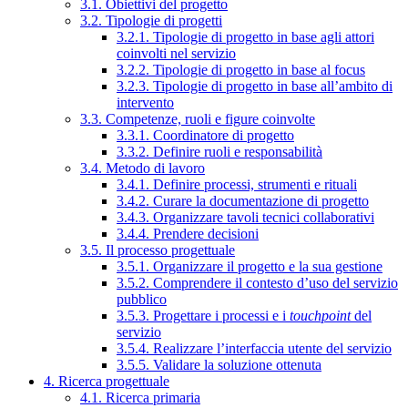
3.1. Obiettivi del progetto
3.2. Tipologie di progetti
3.2.1. Tipologie di progetto in base agli attori
coinvolti nel servizio
3.2.2. Tipologie di progetto in base al focus
3.2.3. Tipologie di progetto in base all’ambito di
intervento
3.3. Competenze, ruoli e figure coinvolte
3.3.1. Coordinatore di progetto
3.3.2. Definire ruoli e responsabilità
3.4. Metodo di lavoro
3.4.1. Definire processi, strumenti e rituali
3.4.2. Curare la documentazione di progetto
3.4.3. Organizzare tavoli tecnici collaborativi
3.4.4. Prendere decisioni
3.5. Il processo progettuale
3.5.1. Organizzare il progetto e la sua gestione
3.5.2. Comprendere il contesto d’uso del servizio
pubblico
3.5.3. Progettare i processi e i
touchpoint
del
servizio
3.5.4. Realizzare l’interfaccia utente del servizio
3.5.5. Validare la soluzione ottenuta
4. Ricerca progettuale
4.1. Ricerca primaria