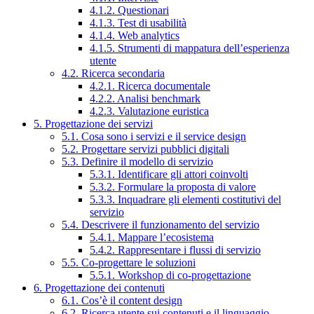
4.1.2. Questionari
4.1.3. Test di usabilità
4.1.4. Web analytics
4.1.5. Strumenti di mappatura dell’esperienza
utente
4.2. Ricerca secondaria
4.2.1. Ricerca documentale
4.2.2. Analisi benchmark
4.2.3. Valutazione euristica
5. Progettazione dei servizi
5.1. Cosa sono i servizi e il service design
5.2. Progettare servizi pubblici digitali
5.3. Definire il modello di servizio
5.3.1. Identificare gli attori coinvolti
5.3.2. Formulare la proposta di valore
5.3.3. Inquadrare gli elementi costitutivi del
servizio
5.4. Descrivere il funzionamento del servizio
5.4.1. Mappare l’ecosistema
5.4.2. Rappresentare i flussi di servizio
5.5. Co-progettare le soluzioni
5.5.1. Workshop di co-progettazione
6. Progettazione dei contenuti
6.1. Cos’è il content design
6.2. Ricerca utente sui contenuti e il linguaggio