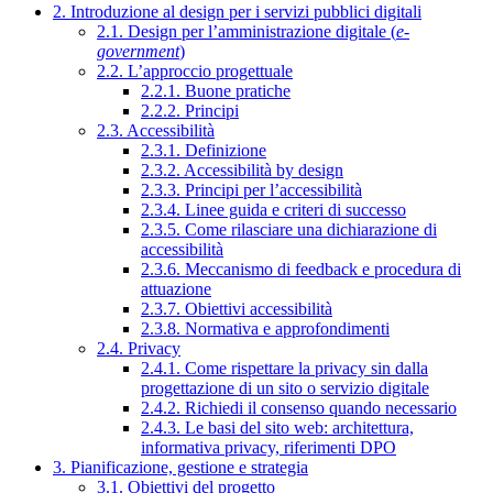
2. Introduzione al design per i servizi pubblici digitali
2.1. Design per l’amministrazione digitale (
e-
government
)
2.2. L’approccio progettuale
2.2.1. Buone pratiche
2.2.2. Principi
2.3. Accessibilità
2.3.1. Definizione
2.3.2. Accessibilità by design
2.3.3. Principi per l’accessibilità
2.3.4. Linee guida e criteri di successo
2.3.5. Come rilasciare una dichiarazione di
accessibilità
2.3.6. Meccanismo di feedback e procedura di
attuazione
2.3.7. Obiettivi accessibilità
2.3.8. Normativa e approfondimenti
2.4. Privacy
2.4.1. Come rispettare la privacy sin dalla
progettazione di un sito o servizio digitale
2.4.2. Richiedi il consenso quando necessario
2.4.3. Le basi del sito web: architettura,
informativa privacy, riferimenti DPO
3. Pianificazione, gestione e strategia
3.1. Obiettivi del progetto