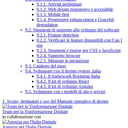
9.1.1. Attività preliminari
9.1.2. Web design responsivo e accessibile
9.1.3. Mobile first
9.1.4. Progressive enhancement e Graceful
degradation
9.2. Strumenti di supporto allo sviluppo del software
9.2.1. Feature detection
9.2.2. Verificare le feature disponibili con Can I
use
9.2.3. Strumenti e risorse per CSS e JavaScript
9.2.4. Supporto browser
9.2.5. Misurare le prestazioni
9.3. Catalogo del riuso
9.4. Sviluppare con il design system .italia
9.4.1. Il framework Bootstrap Italia
9.4.2. Il kit di sviluppo React
9.4.3. Il kit di sviluppo Angular
9.5. Sviluppare con i modelli di sito e servizi
1. Scopo, destinatari e uso del Manuale operativo di design
Team per la Trasformazione Digitale
in collaborazione con
Agenzia per l'Italia Digitale