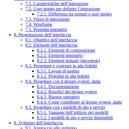
7.1. Caratteristiche dell’interazione
7.2. User stories per definire l’interazione
7.2.1. Differenza tra scenari e user stories
7.3. Flussi di interazione
7.4. Wireframe
7.5. Prototipi interattivi
8. Progettazione dell’interfaccia
8.1. Obiettivi dell’interfaccia
8.2. Elementi dell’interfaccia
8.2.1. Elementi di composizione
8.2.2. Elementi interattivi
8.2.3. Elementi testuali (microtesti)
8.3. Progettare e costruire in alta fedeltà
8.3.1. Layout di pagina
8.3.2. Prototipi in alta fedeltà
8.4. Progettare con il design system .italia
8.4.1. Documentazione
8.4.2. Benefici del design system
8.4.3. Risorse operative
8.4.4. Come contribuire al design system .italia
8.5. Progettare con i modelli di sito e servizi
8.5.1. Vantaggi dell’utilizzo dei modelli
8.5.2. I modelli di sito e servizi disponibili
9. Sviluppo dell’interfaccia
9.1. Approccio allo sviluppo