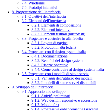
7.4. Wireframe
7.5. Prototipi interattivi
8. Progettazione dell’interfaccia
8.1. Obiettivi dell’interfaccia
8.2. Elementi dell’interfaccia
8.2.1. Elementi di composizione
8.2.2. Elementi interattivi
8.2.3. Elementi testuali (microtesti)
8.3. Progettare e costruire in alta fedeltà
8.3.1. Layout di pagina
8.3.2. Prototipi in alta fedeltà
8.4. Progettare con il design system .italia
8.4.1. Documentazione
8.4.2. Benefici del design system
8.4.3. Risorse operative
8.4.4. Come contribuire al design system .italia
8.5. Progettare con i modelli di sito e servizi
8.5.1. Vantaggi dell’utilizzo dei modelli
8.5.2. I modelli di sito e servizi disponibili
9. Sviluppo dell’interfaccia
9.1. Approccio allo sviluppo
9.1.1. Attività preliminari
9.1.2. Web design responsivo e accessibile
9.1.3. Mobile first
9.1.4. Progressive enhancement e Graceful