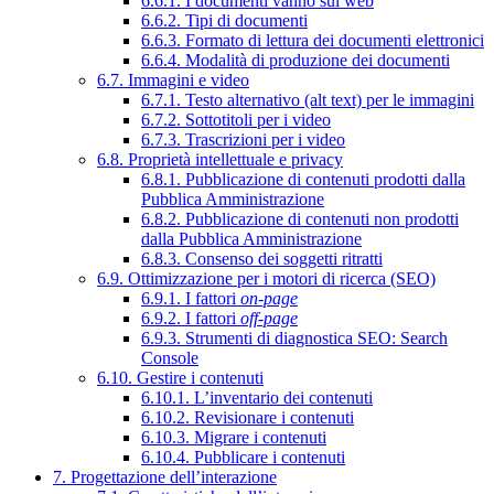
6.6.1. I documenti vanno sul web
6.6.2. Tipi di documenti
6.6.3. Formato di lettura dei documenti elettronici
6.6.4. Modalità di produzione dei documenti
6.7. Immagini e video
6.7.1. Testo alternativo (alt text) per le immagini
6.7.2. Sottotitoli per i video
6.7.3. Trascrizioni per i video
6.8. Proprietà intellettuale e privacy
6.8.1. Pubblicazione di contenuti prodotti dalla
Pubblica Amministrazione
6.8.2. Pubblicazione di contenuti non prodotti
dalla Pubblica Amministrazione
6.8.3. Consenso dei soggetti ritratti
6.9. Ottimizzazione per i motori di ricerca (SEO)
6.9.1. I fattori
on-page
6.9.2. I fattori
off-page
6.9.3. Strumenti di diagnostica SEO: Search
Console
6.10. Gestire i contenuti
6.10.1. L’inventario dei contenuti
6.10.2. Revisionare i contenuti
6.10.3. Migrare i contenuti
6.10.4. Pubblicare i contenuti
7. Progettazione dell’interazione