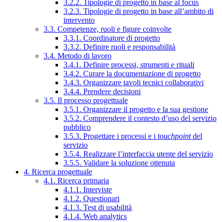
3.2.2. Tipologie di progetto in base al focus
3.2.3. Tipologie di progetto in base all’ambito di
intervento
3.3. Competenze, ruoli e figure coinvolte
3.3.1. Coordinatore di progetto
3.3.2. Definire ruoli e responsabilità
3.4. Metodo di lavoro
3.4.1. Definire processi, strumenti e rituali
3.4.2. Curare la documentazione di progetto
3.4.3. Organizzare tavoli tecnici collaborativi
3.4.4. Prendere decisioni
3.5. Il processo progettuale
3.5.1. Organizzare il progetto e la sua gestione
3.5.2. Comprendere il contesto d’uso del servizio
pubblico
3.5.3. Progettare i processi e i
touchpoint
del
servizio
3.5.4. Realizzare l’interfaccia utente del servizio
3.5.5. Validare la soluzione ottenuta
4. Ricerca progettuale
4.1. Ricerca primaria
4.1.1. Interviste
4.1.2. Questionari
4.1.3. Test di usabilità
4.1.4. Web analytics