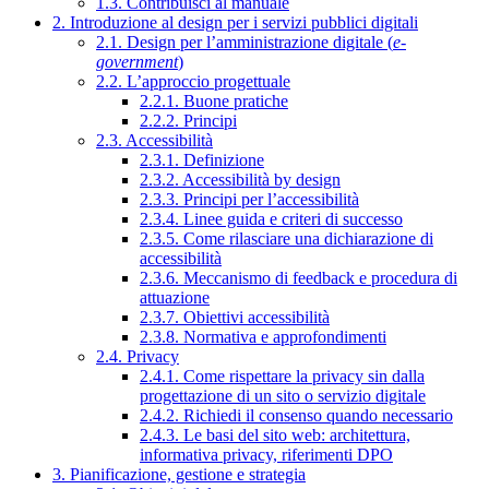
1.3. Contribuisci al manuale
2. Introduzione al design per i servizi pubblici digitali
2.1. Design per l’amministrazione digitale (
e-
government
)
2.2. L’approccio progettuale
2.2.1. Buone pratiche
2.2.2. Principi
2.3. Accessibilità
2.3.1. Definizione
2.3.2. Accessibilità by design
2.3.3. Principi per l’accessibilità
2.3.4. Linee guida e criteri di successo
2.3.5. Come rilasciare una dichiarazione di
accessibilità
2.3.6. Meccanismo di feedback e procedura di
attuazione
2.3.7. Obiettivi accessibilità
2.3.8. Normativa e approfondimenti
2.4. Privacy
2.4.1. Come rispettare la privacy sin dalla
progettazione di un sito o servizio digitale
2.4.2. Richiedi il consenso quando necessario
2.4.3. Le basi del sito web: architettura,
informativa privacy, riferimenti DPO
3. Pianificazione, gestione e strategia