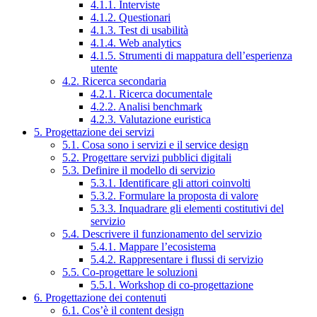
4.1.1. Interviste
4.1.2. Questionari
4.1.3. Test di usabilità
4.1.4. Web analytics
4.1.5. Strumenti di mappatura dell’esperienza
utente
4.2. Ricerca secondaria
4.2.1. Ricerca documentale
4.2.2. Analisi benchmark
4.2.3. Valutazione euristica
5. Progettazione dei servizi
5.1. Cosa sono i servizi e il service design
5.2. Progettare servizi pubblici digitali
5.3. Definire il modello di servizio
5.3.1. Identificare gli attori coinvolti
5.3.2. Formulare la proposta di valore
5.3.3. Inquadrare gli elementi costitutivi del
servizio
5.4. Descrivere il funzionamento del servizio
5.4.1. Mappare l’ecosistema
5.4.2. Rappresentare i flussi di servizio
5.5. Co-progettare le soluzioni
5.5.1. Workshop di co-progettazione
6. Progettazione dei contenuti
6.1. Cos’è il content design