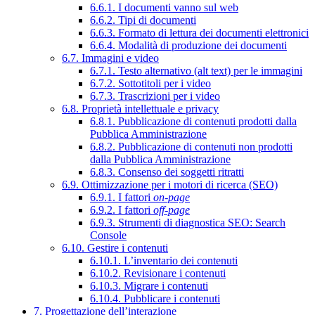
6.6.1. I documenti vanno sul web
6.6.2. Tipi di documenti
6.6.3. Formato di lettura dei documenti elettronici
6.6.4. Modalità di produzione dei documenti
6.7. Immagini e video
6.7.1. Testo alternativo (alt text) per le immagini
6.7.2. Sottotitoli per i video
6.7.3. Trascrizioni per i video
6.8. Proprietà intellettuale e privacy
6.8.1. Pubblicazione di contenuti prodotti dalla
Pubblica Amministrazione
6.8.2. Pubblicazione di contenuti non prodotti
dalla Pubblica Amministrazione
6.8.3. Consenso dei soggetti ritratti
6.9. Ottimizzazione per i motori di ricerca (SEO)
6.9.1. I fattori
on-page
6.9.2. I fattori
off-page
6.9.3. Strumenti di diagnostica SEO: Search
Console
6.10. Gestire i contenuti
6.10.1. L’inventario dei contenuti
6.10.2. Revisionare i contenuti
6.10.3. Migrare i contenuti
6.10.4. Pubblicare i contenuti
7. Progettazione dell’interazione