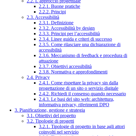
2.2. L’approccio progettuale
2.2.1. Buone pratiche
2.2.2. Principi
2.3. Accessibilità
2.3.1. Definizione
2.3.2. Accessibilità by design
2.3.3. Principi per l’accessibilità
2.3.4. Linee guida e criteri di successo
2.3.5. Come rilasciare una dichiarazione di
accessibilità
2.3.6. Meccanismo di feedback e procedura di
attuazione
2.3.7. Obiettivi accessibilità
2.3.8. Normativa e approfondimenti
2.4. Privacy
2.4.1. Come rispettare la privacy sin dalla
progettazione di un sito o servizio digitale
2.4.2. Richiedi il consenso quando necessario
2.4.3. Le basi del sito web: architettura,
informativa privacy, riferimenti DPO
3. Pianificazione, gestione e strategia
3.1. Obiettivi del progetto
3.2. Tipologie di progetti
3.2.1. Tipologie di progetto in base agli attori
coinvolti nel servizio