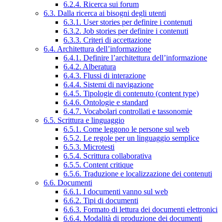
6.2.4. Ricerca sui forum
6.3. Dalla ricerca ai bisogni degli utenti
6.3.1. User stories per definire i contenuti
6.3.2. Job stories per definire i contenuti
6.3.3. Criteri di accettazione
6.4. Architettura dell’informazione
6.4.1. Definire l’architettura dell’informazione
6.4.2. Alberatura
6.4.3. Flussi di interazione
6.4.4. Sistemi di navigazione
6.4.5. Tipologie di contenuto (content type)
6.4.6. Ontologie e standard
6.4.7. Vocabolari controllati e tassonomie
6.5. Scrittura e linguaggio
6.5.1. Come leggono le persone sul web
6.5.2. Le regole per un linguaggio semplice
6.5.3. Microtesti
6.5.4. Scrittura collaborativa
6.5.5. Content critique
6.5.6. Traduzione e localizzazione dei contenuti
6.6. Documenti
6.6.1. I documenti vanno sul web
6.6.2. Tipi di documenti
6.6.3. Formato di lettura dei documenti elettronici
6.6.4. Modalità di produzione dei documenti