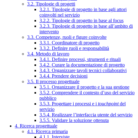
3.2. Tipologie di progetti
3.2.1. Tipologie di progetto in base agli attori
coinvolti nel servizio
3.2.2. Tipologie di progetto in base al focus
3.2.3. Tipologie di progetto in base all’ambito di
intervento
3.3. Competenze, ruoli e figure coinvolte
3.3.1. Coordinatore di progetto
3.3.2. Definire ruoli e responsabilità
3.4. Metodo di lavoro
3.4.1. Definire processi, strumenti e rituali
3.4.2. Curare la documentazione di progetto
3.4.3. Organizzare tavoli tecnici collaborativi
3.4.4. Prendere decisioni
3.5. Il processo progettuale
3.5.1. Organizzare il progetto e la sua gestione
3.5.2. Comprendere il contesto d’uso del servizio
pubblico
3.5.3. Progettare i processi e i
touchpoint
del
servizio
3.5.4. Realizzare l’interfaccia utente del servizio
3.5.5. Validare la soluzione ottenuta
4. Ricerca progettuale
4.1. Ricerca primaria
4.1.1. Interviste