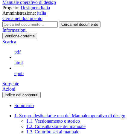
Manuale operativo di design
Progetto:
Designers Italia
Amministrazione:
italia
Cerca nel documento
Cerca nel documento
Informazioni
versione-corrente
Scarica
pdf
html
epub
Sorgente
Azioni
indice dei contenuti
Sommario
1. Scopo, destinatari e uso del Manuale operativo di design
1.1. Versionamento e storico
1.2. Consultazione del manuale
1.3. Contribuisci al manuale