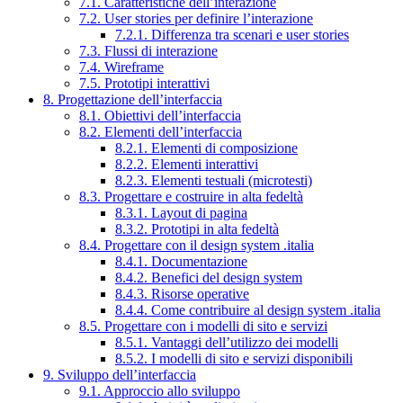
7.1. Caratteristiche dell’interazione
7.2. User stories per definire l’interazione
7.2.1. Differenza tra scenari e user stories
7.3. Flussi di interazione
7.4. Wireframe
7.5. Prototipi interattivi
8. Progettazione dell’interfaccia
8.1. Obiettivi dell’interfaccia
8.2. Elementi dell’interfaccia
8.2.1. Elementi di composizione
8.2.2. Elementi interattivi
8.2.3. Elementi testuali (microtesti)
8.3. Progettare e costruire in alta fedeltà
8.3.1. Layout di pagina
8.3.2. Prototipi in alta fedeltà
8.4. Progettare con il design system .italia
8.4.1. Documentazione
8.4.2. Benefici del design system
8.4.3. Risorse operative
8.4.4. Come contribuire al design system .italia
8.5. Progettare con i modelli di sito e servizi
8.5.1. Vantaggi dell’utilizzo dei modelli
8.5.2. I modelli di sito e servizi disponibili
9. Sviluppo dell’interfaccia
9.1. Approccio allo sviluppo