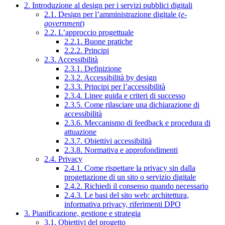
2. Introduzione al design per i servizi pubblici digitali
2.1. Design per l’amministrazione digitale (
e-
government
)
2.2. L’approccio progettuale
2.2.1. Buone pratiche
2.2.2. Principi
2.3. Accessibilità
2.3.1. Definizione
2.3.2. Accessibilità by design
2.3.3. Principi per l’accessibilità
2.3.4. Linee guida e criteri di successo
2.3.5. Come rilasciare una dichiarazione di
accessibilità
2.3.6. Meccanismo di feedback e procedura di
attuazione
2.3.7. Obiettivi accessibilità
2.3.8. Normativa e approfondimenti
2.4. Privacy
2.4.1. Come rispettare la privacy sin dalla
progettazione di un sito o servizio digitale
2.4.2. Richiedi il consenso quando necessario
2.4.3. Le basi del sito web: architettura,
informativa privacy, riferimenti DPO
3. Pianificazione, gestione e strategia
3.1. Obiettivi del progetto