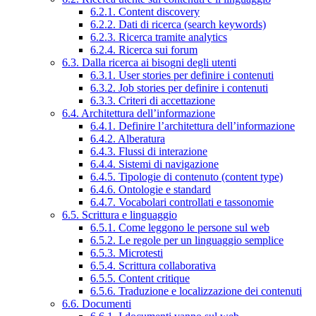
6.2.1. Content discovery
6.2.2. Dati di ricerca (search keywords)
6.2.3. Ricerca tramite analytics
6.2.4. Ricerca sui forum
6.3. Dalla ricerca ai bisogni degli utenti
6.3.1. User stories per definire i contenuti
6.3.2. Job stories per definire i contenuti
6.3.3. Criteri di accettazione
6.4. Architettura dell’informazione
6.4.1. Definire l’architettura dell’informazione
6.4.2. Alberatura
6.4.3. Flussi di interazione
6.4.4. Sistemi di navigazione
6.4.5. Tipologie di contenuto (content type)
6.4.6. Ontologie e standard
6.4.7. Vocabolari controllati e tassonomie
6.5. Scrittura e linguaggio
6.5.1. Come leggono le persone sul web
6.5.2. Le regole per un linguaggio semplice
6.5.3. Microtesti
6.5.4. Scrittura collaborativa
6.5.5. Content critique
6.5.6. Traduzione e localizzazione dei contenuti
6.6. Documenti