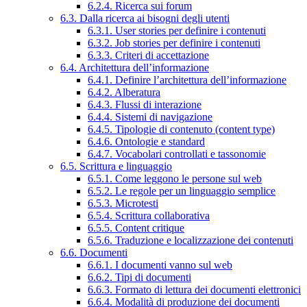
6.2.4. Ricerca sui forum
6.3. Dalla ricerca ai bisogni degli utenti
6.3.1. User stories per definire i contenuti
6.3.2. Job stories per definire i contenuti
6.3.3. Criteri di accettazione
6.4. Architettura dell’informazione
6.4.1. Definire l’architettura dell’informazione
6.4.2. Alberatura
6.4.3. Flussi di interazione
6.4.4. Sistemi di navigazione
6.4.5. Tipologie di contenuto (content type)
6.4.6. Ontologie e standard
6.4.7. Vocabolari controllati e tassonomie
6.5. Scrittura e linguaggio
6.5.1. Come leggono le persone sul web
6.5.2. Le regole per un linguaggio semplice
6.5.3. Microtesti
6.5.4. Scrittura collaborativa
6.5.5. Content critique
6.5.6. Traduzione e localizzazione dei contenuti
6.6. Documenti
6.6.1. I documenti vanno sul web
6.6.2. Tipi di documenti
6.6.3. Formato di lettura dei documenti elettronici
6.6.4. Modalità di produzione dei documenti