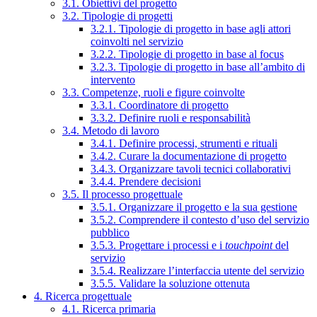
3.1. Obiettivi del progetto
3.2. Tipologie di progetti
3.2.1. Tipologie di progetto in base agli attori
coinvolti nel servizio
3.2.2. Tipologie di progetto in base al focus
3.2.3. Tipologie di progetto in base all’ambito di
intervento
3.3. Competenze, ruoli e figure coinvolte
3.3.1. Coordinatore di progetto
3.3.2. Definire ruoli e responsabilità
3.4. Metodo di lavoro
3.4.1. Definire processi, strumenti e rituali
3.4.2. Curare la documentazione di progetto
3.4.3. Organizzare tavoli tecnici collaborativi
3.4.4. Prendere decisioni
3.5. Il processo progettuale
3.5.1. Organizzare il progetto e la sua gestione
3.5.2. Comprendere il contesto d’uso del servizio
pubblico
3.5.3. Progettare i processi e i
touchpoint
del
servizio
3.5.4. Realizzare l’interfaccia utente del servizio
3.5.5. Validare la soluzione ottenuta
4. Ricerca progettuale
4.1. Ricerca primaria