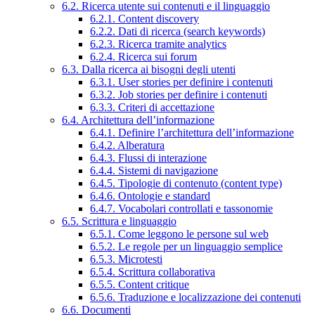
6.2. Ricerca utente sui contenuti e il linguaggio
6.2.1. Content discovery
6.2.2. Dati di ricerca (search keywords)
6.2.3. Ricerca tramite analytics
6.2.4. Ricerca sui forum
6.3. Dalla ricerca ai bisogni degli utenti
6.3.1. User stories per definire i contenuti
6.3.2. Job stories per definire i contenuti
6.3.3. Criteri di accettazione
6.4. Architettura dell’informazione
6.4.1. Definire l’architettura dell’informazione
6.4.2. Alberatura
6.4.3. Flussi di interazione
6.4.4. Sistemi di navigazione
6.4.5. Tipologie di contenuto (content type)
6.4.6. Ontologie e standard
6.4.7. Vocabolari controllati e tassonomie
6.5. Scrittura e linguaggio
6.5.1. Come leggono le persone sul web
6.5.2. Le regole per un linguaggio semplice
6.5.3. Microtesti
6.5.4. Scrittura collaborativa
6.5.5. Content critique
6.5.6. Traduzione e localizzazione dei contenuti
6.6. Documenti