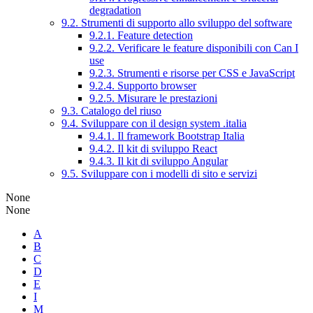
degradation
9.2. Strumenti di supporto allo sviluppo del software
9.2.1. Feature detection
9.2.2. Verificare le feature disponibili con Can I
use
9.2.3. Strumenti e risorse per CSS e JavaScript
9.2.4. Supporto browser
9.2.5. Misurare le prestazioni
9.3. Catalogo del riuso
9.4. Sviluppare con il design system .italia
9.4.1. Il framework Bootstrap Italia
9.4.2. Il kit di sviluppo React
9.4.3. Il kit di sviluppo Angular
9.5. Sviluppare con i modelli di sito e servizi
None
None
A
B
C
D
E
I
M