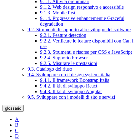
9.1.1. Attività preliminari
9.1.2. Web design responsivo e accessibile
9.1.3. Mobile first
9.1.4. Progressive enhancement e Graceful
degradation
9.2. Strumenti di supporto allo sviluppo del software
9.2.1. Feature detection
9.2.2. Verificare le feature disponibili con Can I
use
9.2.3. Strumenti e risorse per CSS e JavaScript
9.2.4. Supporto browser
9.2.5. Misurare le prestazioni
9.3. Catalogo del riuso
9.4. Sviluppare con il design system .italia
9.4.1. Il framework Bootstrap Italia
9.4.2. Il kit di sviluppo React
9.4.3. Il kit di sviluppo Angular
9.5. Sviluppare con i modelli di sito e servizi
glossario
A
B
C
D