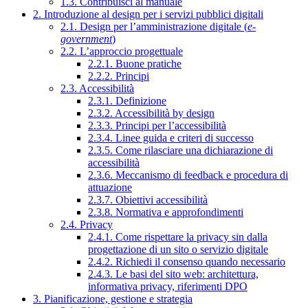
1.3. Contribuisci al manuale
2. Introduzione al design per i servizi pubblici digitali
2.1. Design per l’amministrazione digitale (
e-
government
)
2.2. L’approccio progettuale
2.2.1. Buone pratiche
2.2.2. Principi
2.3. Accessibilità
2.3.1. Definizione
2.3.2. Accessibilità by design
2.3.3. Principi per l’accessibilità
2.3.4. Linee guida e criteri di successo
2.3.5. Come rilasciare una dichiarazione di
accessibilità
2.3.6. Meccanismo di feedback e procedura di
attuazione
2.3.7. Obiettivi accessibilità
2.3.8. Normativa e approfondimenti
2.4. Privacy
2.4.1. Come rispettare la privacy sin dalla
progettazione di un sito o servizio digitale
2.4.2. Richiedi il consenso quando necessario
2.4.3. Le basi del sito web: architettura,
informativa privacy, riferimenti DPO
3. Pianificazione, gestione e strategia