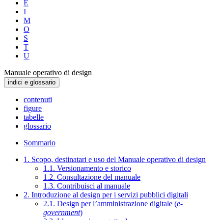
E
I
M
O
S
T
U
Manuale operativo di design
indici e glossario
contenuti
figure
tabelle
glossario
Sommario
1. Scopo, destinatari e uso del Manuale operativo di design
1.1. Versionamento e storico
1.2. Consultazione del manuale
1.3. Contribuisci al manuale
2. Introduzione al design per i servizi pubblici digitali
2.1. Design per l’amministrazione digitale (
e-
government
)