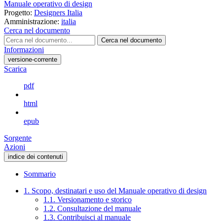
Manuale operativo di design
Progetto:
Designers Italia
Amministrazione:
italia
Cerca nel documento
Cerca nel documento
Informazioni
versione-corrente
Scarica
pdf
html
epub
Sorgente
Azioni
indice dei contenuti
Sommario
1. Scopo, destinatari e uso del Manuale operativo di design
1.1. Versionamento e storico
1.2. Consultazione del manuale
1.3. Contribuisci al manuale