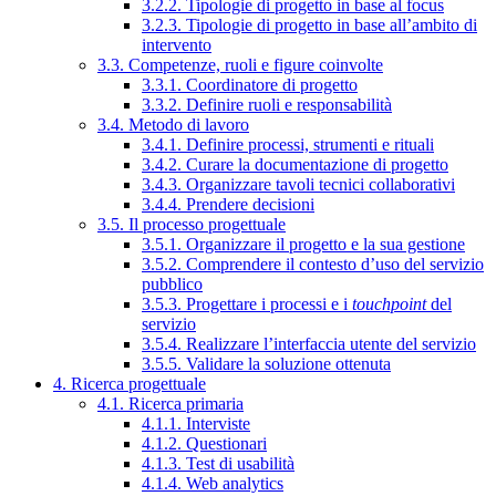
3.2.2. Tipologie di progetto in base al focus
3.2.3. Tipologie di progetto in base all’ambito di
intervento
3.3. Competenze, ruoli e figure coinvolte
3.3.1. Coordinatore di progetto
3.3.2. Definire ruoli e responsabilità
3.4. Metodo di lavoro
3.4.1. Definire processi, strumenti e rituali
3.4.2. Curare la documentazione di progetto
3.4.3. Organizzare tavoli tecnici collaborativi
3.4.4. Prendere decisioni
3.5. Il processo progettuale
3.5.1. Organizzare il progetto e la sua gestione
3.5.2. Comprendere il contesto d’uso del servizio
pubblico
3.5.3. Progettare i processi e i
touchpoint
del
servizio
3.5.4. Realizzare l’interfaccia utente del servizio
3.5.5. Validare la soluzione ottenuta
4. Ricerca progettuale
4.1. Ricerca primaria
4.1.1. Interviste
4.1.2. Questionari
4.1.3. Test di usabilità
4.1.4. Web analytics