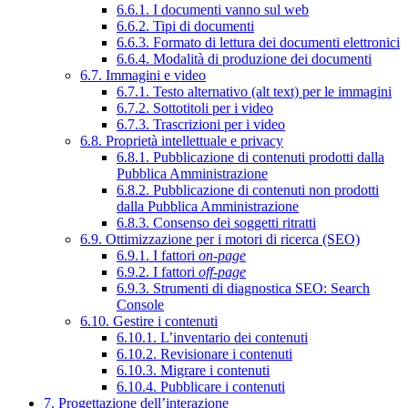
6.6.1. I documenti vanno sul web
6.6.2. Tipi di documenti
6.6.3. Formato di lettura dei documenti elettronici
6.6.4. Modalità di produzione dei documenti
6.7. Immagini e video
6.7.1. Testo alternativo (alt text) per le immagini
6.7.2. Sottotitoli per i video
6.7.3. Trascrizioni per i video
6.8. Proprietà intellettuale e privacy
6.8.1. Pubblicazione di contenuti prodotti dalla
Pubblica Amministrazione
6.8.2. Pubblicazione di contenuti non prodotti
dalla Pubblica Amministrazione
6.8.3. Consenso dei soggetti ritratti
6.9. Ottimizzazione per i motori di ricerca (SEO)
6.9.1. I fattori
on-page
6.9.2. I fattori
off-page
6.9.3. Strumenti di diagnostica SEO: Search
Console
6.10. Gestire i contenuti
6.10.1. L’inventario dei contenuti
6.10.2. Revisionare i contenuti
6.10.3. Migrare i contenuti
6.10.4. Pubblicare i contenuti
7. Progettazione dell’interazione