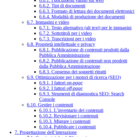
6.6.1. I documenti vanno sul web
6.6.2. Tipi di documenti
6.6.3. Formato di lettura dei documenti elettronici
6.6.4. Modalità di produzione dei documenti
6.7. Immagini e video
6.7.1. Testo alternativo (alt text) per le immagini
6.7.2. Sottotitoli per i video
6.7.3. Trascrizioni per i video
6.8. Proprietà intellettuale e privacy
6.8.1. Pubblicazione di contenuti prodotti dalla
Pubblica Amministrazione
6.8.2. Pubblicazione di contenuti non prodotti
dalla Pubblica Amministrazione
6.8.3. Consenso dei soggetti ritratti
6.9. Ottimizzazione per i motori di ricerca (SEO)
6.9.1. I fattori
on-page
6.9.2. I fattori
off-page
6.9.3. Strumenti di diagnostica SEO: Search
Console
6.10. Gestire i contenuti
6.10.1. L’inventario dei contenuti
6.10.2. Revisionare i contenuti
6.10.3. Migrare i contenuti
6.10.4. Pubblicare i contenuti
7. Progettazione dell’interazione