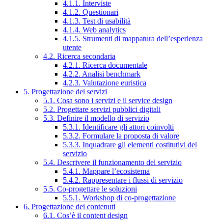
4.1.1. Interviste
4.1.2. Questionari
4.1.3. Test di usabilità
4.1.4. Web analytics
4.1.5. Strumenti di mappatura dell’esperienza
utente
4.2. Ricerca secondaria
4.2.1. Ricerca documentale
4.2.2. Analisi benchmark
4.2.3. Valutazione euristica
5. Progettazione dei servizi
5.1. Cosa sono i servizi e il service design
5.2. Progettare servizi pubblici digitali
5.3. Definire il modello di servizio
5.3.1. Identificare gli attori coinvolti
5.3.2. Formulare la proposta di valore
5.3.3. Inquadrare gli elementi costitutivi del
servizio
5.4. Descrivere il funzionamento del servizio
5.4.1. Mappare l’ecosistema
5.4.2. Rappresentare i flussi di servizio
5.5. Co-progettare le soluzioni
5.5.1. Workshop di co-progettazione
6. Progettazione dei contenuti
6.1. Cos’è il content design