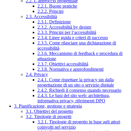
2.2. L’approccio progettuale
2.2.1. Buone pratiche
2.2.2. Principi
2.3. Accessibilità
2.3.1. Definizione
2.3.2. Accessibilità by design
2.3.3. Principi per l’accessibilità
2.3.4. Linee guida e criteri di successo
2.3.5. Come rilasciare una dichiarazione di
accessibilità
2.3.6. Meccanismo di feedback e procedura di
attuazione
2.3.7. Obiettivi accessibilità
2.3.8. Normativa e approfondimenti
2.4. Privacy
2.4.1. Come rispettare la privacy sin dalla
progettazione di un sito o servizio digitale
2.4.2. Richiedi il consenso quando necessario
2.4.3. Le basi del sito web: architettura,
informativa privacy, riferimenti DPO
3. Pianificazione, gestione e strategia
3.1. Obiettivi del progetto
3.2. Tipologie di progetti
3.2.1. Tipologie di progetto in base agli attori
coinvolti nel servizio