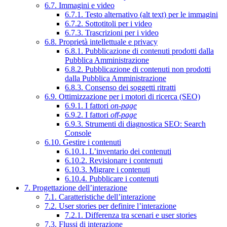
6.7. Immagini e video
6.7.1. Testo alternativo (alt text) per le immagini
6.7.2. Sottotitoli per i video
6.7.3. Trascrizioni per i video
6.8. Proprietà intellettuale e privacy
6.8.1. Pubblicazione di contenuti prodotti dalla
Pubblica Amministrazione
6.8.2. Pubblicazione di contenuti non prodotti
dalla Pubblica Amministrazione
6.8.3. Consenso dei soggetti ritratti
6.9. Ottimizzazione per i motori di ricerca (SEO)
6.9.1. I fattori
on-page
6.9.2. I fattori
off-page
6.9.3. Strumenti di diagnostica SEO: Search
Console
6.10. Gestire i contenuti
6.10.1. L’inventario dei contenuti
6.10.2. Revisionare i contenuti
6.10.3. Migrare i contenuti
6.10.4. Pubblicare i contenuti
7. Progettazione dell’interazione
7.1. Caratteristiche dell’interazione
7.2. User stories per definire l’interazione
7.2.1. Differenza tra scenari e user stories
7.3. Flussi di interazione