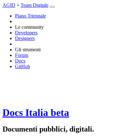
AGID
+
Team Digitale
Piano Triennale
Le community
Developers
Designers
Gli strumenti
Forum
Docs
GitHub
Docs Italia
beta
Documenti pubblici, digitali.