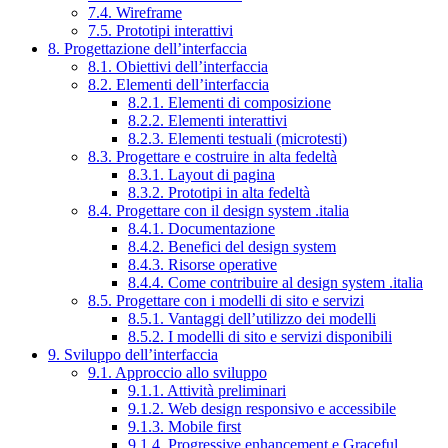
7.4. Wireframe
7.5. Prototipi interattivi
8. Progettazione dell’interfaccia
8.1. Obiettivi dell’interfaccia
8.2. Elementi dell’interfaccia
8.2.1. Elementi di composizione
8.2.2. Elementi interattivi
8.2.3. Elementi testuali (microtesti)
8.3. Progettare e costruire in alta fedeltà
8.3.1. Layout di pagina
8.3.2. Prototipi in alta fedeltà
8.4. Progettare con il design system .italia
8.4.1. Documentazione
8.4.2. Benefici del design system
8.4.3. Risorse operative
8.4.4. Come contribuire al design system .italia
8.5. Progettare con i modelli di sito e servizi
8.5.1. Vantaggi dell’utilizzo dei modelli
8.5.2. I modelli di sito e servizi disponibili
9. Sviluppo dell’interfaccia
9.1. Approccio allo sviluppo
9.1.1. Attività preliminari
9.1.2. Web design responsivo e accessibile
9.1.3. Mobile first
9.1.4. Progressive enhancement e Graceful