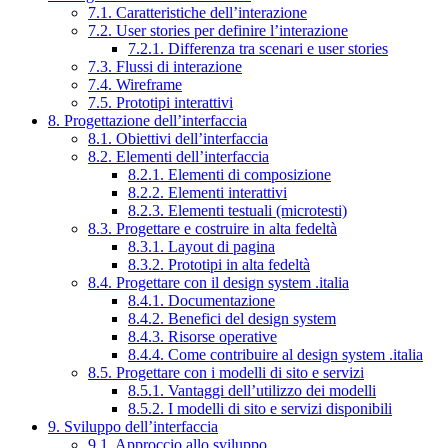
7.1. Caratteristiche dell’interazione
7.2. User stories per definire l’interazione
7.2.1. Differenza tra scenari e user stories
7.3. Flussi di interazione
7.4. Wireframe
7.5. Prototipi interattivi
8. Progettazione dell’interfaccia
8.1. Obiettivi dell’interfaccia
8.2. Elementi dell’interfaccia
8.2.1. Elementi di composizione
8.2.2. Elementi interattivi
8.2.3. Elementi testuali (microtesti)
8.3. Progettare e costruire in alta fedeltà
8.3.1. Layout di pagina
8.3.2. Prototipi in alta fedeltà
8.4. Progettare con il design system .italia
8.4.1. Documentazione
8.4.2. Benefici del design system
8.4.3. Risorse operative
8.4.4. Come contribuire al design system .italia
8.5. Progettare con i modelli di sito e servizi
8.5.1. Vantaggi dell’utilizzo dei modelli
8.5.2. I modelli di sito e servizi disponibili
9. Sviluppo dell’interfaccia
9.1. Approccio allo sviluppo