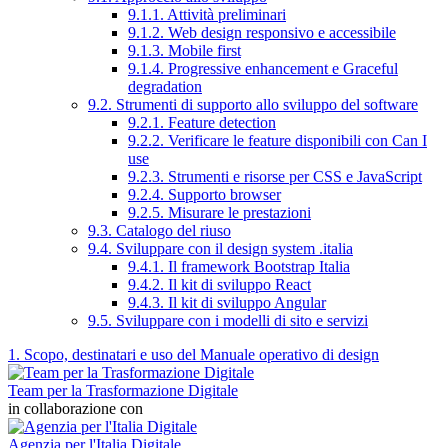
9.1.1. Attività preliminari
9.1.2. Web design responsivo e accessibile
9.1.3. Mobile first
9.1.4. Progressive enhancement e Graceful
degradation
9.2. Strumenti di supporto allo sviluppo del software
9.2.1. Feature detection
9.2.2. Verificare le feature disponibili con Can I
use
9.2.3. Strumenti e risorse per CSS e JavaScript
9.2.4. Supporto browser
9.2.5. Misurare le prestazioni
9.3. Catalogo del riuso
9.4. Sviluppare con il design system .italia
9.4.1. Il framework Bootstrap Italia
9.4.2. Il kit di sviluppo React
9.4.3. Il kit di sviluppo Angular
9.5. Sviluppare con i modelli di sito e servizi
1. Scopo, destinatari e uso del Manuale operativo di design
Team per la Trasformazione Digitale
in collaborazione con
Agenzia per l'Italia Digitale