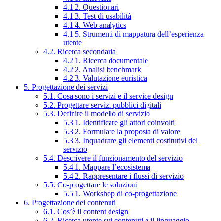
4.1.2. Questionari
4.1.3. Test di usabilità
4.1.4. Web analytics
4.1.5. Strumenti di mappatura dell’esperienza
utente
4.2. Ricerca secondaria
4.2.1. Ricerca documentale
4.2.2. Analisi benchmark
4.2.3. Valutazione euristica
5. Progettazione dei servizi
5.1. Cosa sono i servizi e il service design
5.2. Progettare servizi pubblici digitali
5.3. Definire il modello di servizio
5.3.1. Identificare gli attori coinvolti
5.3.2. Formulare la proposta di valore
5.3.3. Inquadrare gli elementi costitutivi del
servizio
5.4. Descrivere il funzionamento del servizio
5.4.1. Mappare l’ecosistema
5.4.2. Rappresentare i flussi di servizio
5.5. Co-progettare le soluzioni
5.5.1. Workshop di co-progettazione
6. Progettazione dei contenuti
6.1. Cos’è il content design
6.2. Ricerca utente sui contenuti e il linguaggio