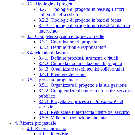
3.2. Tipologie di progetti
3.2.1. Tipologie di progetto in base agli attori
coinvolti nel servizio
3.2.2. Tipologie di progetto in base al focus
3.2.3. Tipologie di progetto in base all’ambito di
intervento
3.3. Competenze, ruoli e figure coinvolte
3.3.1. Coordinatore di progetto
3.3.2. Definire ruoli e responsabilità
3.4. Metodo di lavoro
3.4.1. Definire processi, strumenti e rituali
3.4.2. Curare la documentazione di progetto
3.4.3. Organizzare tavoli tecnici collaborativi
3.4.4. Prendere decisioni
3.5. Il processo progettuale
3.5.1. Organizzare il progetto e la sua gestione
3.5.2. Comprendere il contesto d’uso del servizio
pubblico
3.5.3. Progettare i processi e i
touchpoint
del
servizio
3.5.4. Realizzare l’interfaccia utente del servizio
3.5.5. Validare la soluzione ottenuta
4. Ricerca progettuale
4.1. Ricerca primaria
4.1.1. Interviste