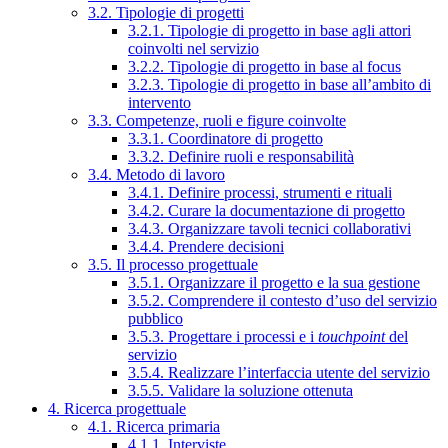
3.2. Tipologie di progetti
3.2.1. Tipologie di progetto in base agli attori
coinvolti nel servizio
3.2.2. Tipologie di progetto in base al focus
3.2.3. Tipologie di progetto in base all’ambito di
intervento
3.3. Competenze, ruoli e figure coinvolte
3.3.1. Coordinatore di progetto
3.3.2. Definire ruoli e responsabilità
3.4. Metodo di lavoro
3.4.1. Definire processi, strumenti e rituali
3.4.2. Curare la documentazione di progetto
3.4.3. Organizzare tavoli tecnici collaborativi
3.4.4. Prendere decisioni
3.5. Il processo progettuale
3.5.1. Organizzare il progetto e la sua gestione
3.5.2. Comprendere il contesto d’uso del servizio
pubblico
3.5.3. Progettare i processi e i
touchpoint
del
servizio
3.5.4. Realizzare l’interfaccia utente del servizio
3.5.5. Validare la soluzione ottenuta
4. Ricerca progettuale
4.1. Ricerca primaria
4.1.1. Interviste