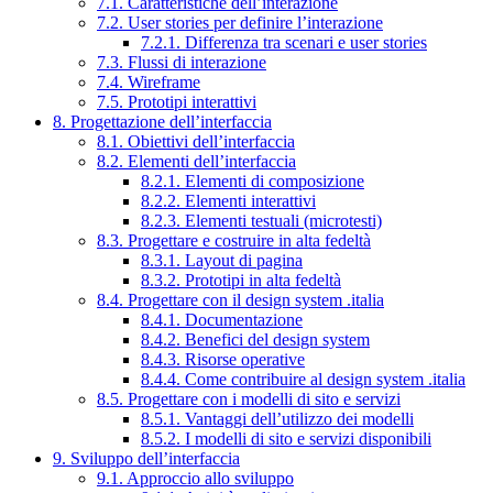
7.1. Caratteristiche dell’interazione
7.2. User stories per definire l’interazione
7.2.1. Differenza tra scenari e user stories
7.3. Flussi di interazione
7.4. Wireframe
7.5. Prototipi interattivi
8. Progettazione dell’interfaccia
8.1. Obiettivi dell’interfaccia
8.2. Elementi dell’interfaccia
8.2.1. Elementi di composizione
8.2.2. Elementi interattivi
8.2.3. Elementi testuali (microtesti)
8.3. Progettare e costruire in alta fedeltà
8.3.1. Layout di pagina
8.3.2. Prototipi in alta fedeltà
8.4. Progettare con il design system .italia
8.4.1. Documentazione
8.4.2. Benefici del design system
8.4.3. Risorse operative
8.4.4. Come contribuire al design system .italia
8.5. Progettare con i modelli di sito e servizi
8.5.1. Vantaggi dell’utilizzo dei modelli
8.5.2. I modelli di sito e servizi disponibili
9. Sviluppo dell’interfaccia
9.1. Approccio allo sviluppo