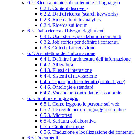
6.2. Ricerca utente sui contenuti e il linguaggio
6.2.1. Content discovery
6.2.2. Dati di ricerca (search keywords)
6.2.3. Ricerca tramite analytics
6.2.4. Ricerca sui forum
6.3. Dalla ricerca ai bisogni degli utenti
6.3.1. User stories per definire i contenuti
6.3.2. Job stories per definire i contenuti
6.3.3. Criteri di accettazione
6.4. Architettura dell’informazione
6.4.1. Definire l’architettura dell’informazione
6.4.2. Alberatura
6.4.3. Flussi di interazione
6.4.4. Sistemi di navigazione
6.4.5. Tipologie di contenuto (content type)
6.4.6. Ontologie e standard
6.4.7. Vocabolari controllati e tassonomie
6.5. Scrittura e linguaggio
6.5.1. Come leggono le persone sul web
6.5.2. Le regole per un linguaggio semplice
6.5.3. Microtesti
6.5.4. Scrittura collaborativa
6.5.5. Content critique
6.5.6. Traduzione e localizzazione dei contenuti
6.6. Documenti