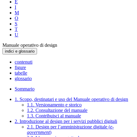
E
I
M
O
S
T
U
Manuale operativo di design
indici e glossario
contenuti
figure
tabelle
glossario
Sommario
1. Scopo, destinatari e uso del Manuale operativo di design
1.1. Versionamento e storico
1.2. Consultazione del manuale
1.3. Contribuisci al manuale
2. Introduzione al design per i servizi pubblici digitali
2.1. Design per l’amministrazione digitale (
e-
government
)