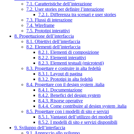
7.1. Caratteristiche dell’interazione
7.2. User stories per definire l’interazione
7.2.1. Differenza tra scenari e user stories
7.3. Flussi di interazione
7.4. Wireframe
7.5. Prototipi interattivi
8. Progettazione dell’interfaccia
8.1. Obiettivi dell’interfaccia
8.2. Elementi dell’interfaccia
8.2.1. Elementi di composizione
8.2.2. Elementi interattivi
8.2.3. Elementi testuali (microtesti)
8.3. Progettare e costruire in alta fedeltà
8.3.1. Layout di pagina
8.3.2. Prototipi in alta fedeltà
8.4. Progettare con il design system .italia
8.4.1. Documentazione
8.4.2. Benefici del design system
8.4.3. Risorse operative
8.4.4. Come contribuire al design system .italia
8.5. Progettare con i modelli di sito e servizi
8.5.1. Vantaggi dell’utilizzo dei modelli
8.5.2. I modelli di sito e servizi disponibili
9. Sviluppo dell’interfaccia
9.1. Approccio allo sviluppo