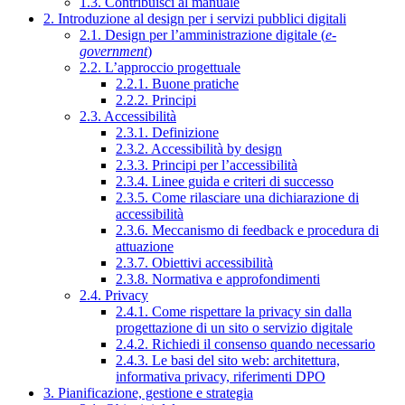
1.3. Contribuisci al manuale
2. Introduzione al design per i servizi pubblici digitali
2.1. Design per l’amministrazione digitale (
e-
government
)
2.2. L’approccio progettuale
2.2.1. Buone pratiche
2.2.2. Principi
2.3. Accessibilità
2.3.1. Definizione
2.3.2. Accessibilità by design
2.3.3. Principi per l’accessibilità
2.3.4. Linee guida e criteri di successo
2.3.5. Come rilasciare una dichiarazione di
accessibilità
2.3.6. Meccanismo di feedback e procedura di
attuazione
2.3.7. Obiettivi accessibilità
2.3.8. Normativa e approfondimenti
2.4. Privacy
2.4.1. Come rispettare la privacy sin dalla
progettazione di un sito o servizio digitale
2.4.2. Richiedi il consenso quando necessario
2.4.3. Le basi del sito web: architettura,
informativa privacy, riferimenti DPO
3. Pianificazione, gestione e strategia