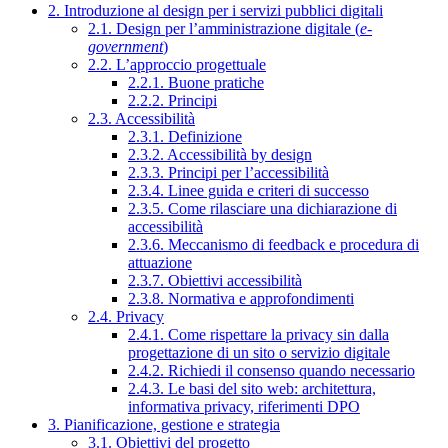
2. Introduzione al design per i servizi pubblici digitali
2.1. Design per l’amministrazione digitale (
e-
government
)
2.2. L’approccio progettuale
2.2.1. Buone pratiche
2.2.2. Principi
2.3. Accessibilità
2.3.1. Definizione
2.3.2. Accessibilità by design
2.3.3. Principi per l’accessibilità
2.3.4. Linee guida e criteri di successo
2.3.5. Come rilasciare una dichiarazione di
accessibilità
2.3.6. Meccanismo di feedback e procedura di
attuazione
2.3.7. Obiettivi accessibilità
2.3.8. Normativa e approfondimenti
2.4. Privacy
2.4.1. Come rispettare la privacy sin dalla
progettazione di un sito o servizio digitale
2.4.2. Richiedi il consenso quando necessario
2.4.3. Le basi del sito web: architettura,
informativa privacy, riferimenti DPO
3. Pianificazione, gestione e strategia
3.1. Obiettivi del progetto