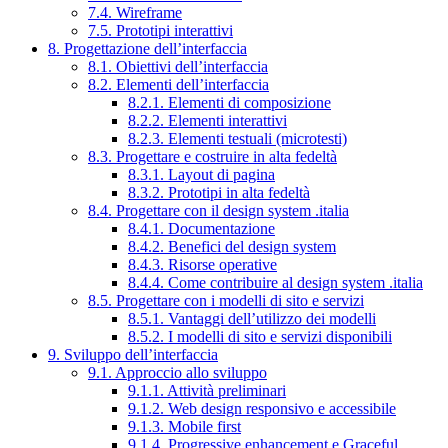
7.4. Wireframe
7.5. Prototipi interattivi
8. Progettazione dell’interfaccia
8.1. Obiettivi dell’interfaccia
8.2. Elementi dell’interfaccia
8.2.1. Elementi di composizione
8.2.2. Elementi interattivi
8.2.3. Elementi testuali (microtesti)
8.3. Progettare e costruire in alta fedeltà
8.3.1. Layout di pagina
8.3.2. Prototipi in alta fedeltà
8.4. Progettare con il design system .italia
8.4.1. Documentazione
8.4.2. Benefici del design system
8.4.3. Risorse operative
8.4.4. Come contribuire al design system .italia
8.5. Progettare con i modelli di sito e servizi
8.5.1. Vantaggi dell’utilizzo dei modelli
8.5.2. I modelli di sito e servizi disponibili
9. Sviluppo dell’interfaccia
9.1. Approccio allo sviluppo
9.1.1. Attività preliminari
9.1.2. Web design responsivo e accessibile
9.1.3. Mobile first
9.1.4. Progressive enhancement e Graceful