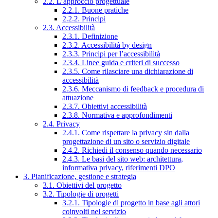
2.2. L’approccio progettuale
2.2.1. Buone pratiche
2.2.2. Principi
2.3. Accessibilità
2.3.1. Definizione
2.3.2. Accessibilità by design
2.3.3. Principi per l’accessibilità
2.3.4. Linee guida e criteri di successo
2.3.5. Come rilasciare una dichiarazione di
accessibilità
2.3.6. Meccanismo di feedback e procedura di
attuazione
2.3.7. Obiettivi accessibilità
2.3.8. Normativa e approfondimenti
2.4. Privacy
2.4.1. Come rispettare la privacy sin dalla
progettazione di un sito o servizio digitale
2.4.2. Richiedi il consenso quando necessario
2.4.3. Le basi del sito web: architettura,
informativa privacy, riferimenti DPO
3. Pianificazione, gestione e strategia
3.1. Obiettivi del progetto
3.2. Tipologie di progetti
3.2.1. Tipologie di progetto in base agli attori
coinvolti nel servizio