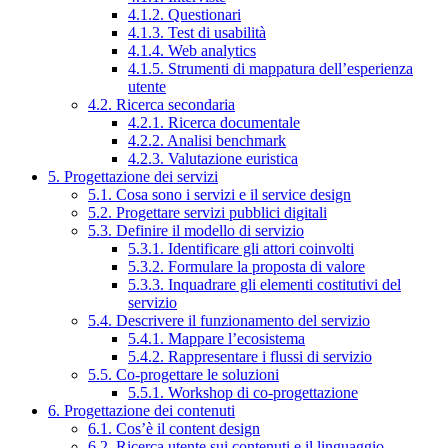
4.1.2. Questionari
4.1.3. Test di usabilità
4.1.4. Web analytics
4.1.5. Strumenti di mappatura dell’esperienza
utente
4.2. Ricerca secondaria
4.2.1. Ricerca documentale
4.2.2. Analisi benchmark
4.2.3. Valutazione euristica
5. Progettazione dei servizi
5.1. Cosa sono i servizi e il service design
5.2. Progettare servizi pubblici digitali
5.3. Definire il modello di servizio
5.3.1. Identificare gli attori coinvolti
5.3.2. Formulare la proposta di valore
5.3.3. Inquadrare gli elementi costitutivi del
servizio
5.4. Descrivere il funzionamento del servizio
5.4.1. Mappare l’ecosistema
5.4.2. Rappresentare i flussi di servizio
5.5. Co-progettare le soluzioni
5.5.1. Workshop di co-progettazione
6. Progettazione dei contenuti
6.1. Cos’è il content design
6.2. Ricerca utente sui contenuti e il linguaggio