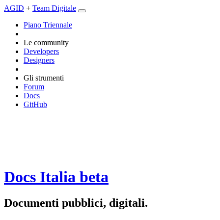
AGID
+
Team Digitale
Piano Triennale
Le community
Developers
Designers
Gli strumenti
Forum
Docs
GitHub
Docs Italia
beta
Documenti pubblici, digitali.