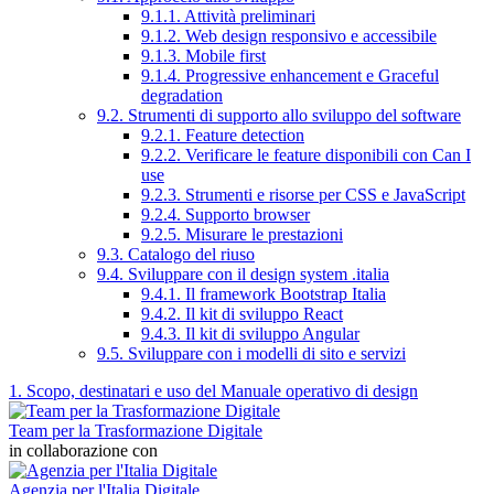
9.1.1. Attività preliminari
9.1.2. Web design responsivo e accessibile
9.1.3. Mobile first
9.1.4. Progressive enhancement e Graceful
degradation
9.2. Strumenti di supporto allo sviluppo del software
9.2.1. Feature detection
9.2.2. Verificare le feature disponibili con Can I
use
9.2.3. Strumenti e risorse per CSS e JavaScript
9.2.4. Supporto browser
9.2.5. Misurare le prestazioni
9.3. Catalogo del riuso
9.4. Sviluppare con il design system .italia
9.4.1. Il framework Bootstrap Italia
9.4.2. Il kit di sviluppo React
9.4.3. Il kit di sviluppo Angular
9.5. Sviluppare con i modelli di sito e servizi
1. Scopo, destinatari e uso del Manuale operativo di design
Team per la Trasformazione Digitale
in collaborazione con
Agenzia per l'Italia Digitale