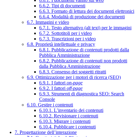
6.6.1. I documenti vanno sul web
6.6.2. Tipi di documenti
6.6.3. Formato di lettura dei documenti elettronici
6.6.4. Modalità di produzione dei documenti
6.7. Immagini e video
6.7.1. Testo alternativo (alt text) per le immagini
6.7.2. Sottotitoli per i video
6.7.3. Trascrizioni per i video
6.8. Proprietà intellettuale e privacy
6.8.1. Pubblicazione di contenuti prodotti dalla
Pubblica Amministrazione
6.8.2. Pubblicazione di contenuti non prodotti
dalla Pubblica Amministrazione
6.8.3. Consenso dei soggetti ritratti
6.9. Ottimizzazione per i motori di ricerca (SEO)
6.9.1. I fattori
on-page
6.9.2. I fattori
off-page
6.9.3. Strumenti di diagnostica SEO: Search
Console
6.10. Gestire i contenuti
6.10.1. L’inventario dei contenuti
6.10.2. Revisionare i contenuti
6.10.3. Migrare i contenuti
6.10.4. Pubblicare i contenuti
7. Progettazione dell’interazione