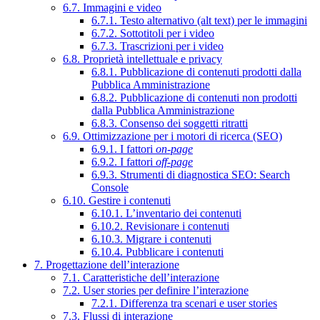
6.7. Immagini e video
6.7.1. Testo alternativo (alt text) per le immagini
6.7.2. Sottotitoli per i video
6.7.3. Trascrizioni per i video
6.8. Proprietà intellettuale e privacy
6.8.1. Pubblicazione di contenuti prodotti dalla
Pubblica Amministrazione
6.8.2. Pubblicazione di contenuti non prodotti
dalla Pubblica Amministrazione
6.8.3. Consenso dei soggetti ritratti
6.9. Ottimizzazione per i motori di ricerca (SEO)
6.9.1. I fattori
on-page
6.9.2. I fattori
off-page
6.9.3. Strumenti di diagnostica SEO: Search
Console
6.10. Gestire i contenuti
6.10.1. L’inventario dei contenuti
6.10.2. Revisionare i contenuti
6.10.3. Migrare i contenuti
6.10.4. Pubblicare i contenuti
7. Progettazione dell’interazione
7.1. Caratteristiche dell’interazione
7.2. User stories per definire l’interazione
7.2.1. Differenza tra scenari e user stories
7.3. Flussi di interazione