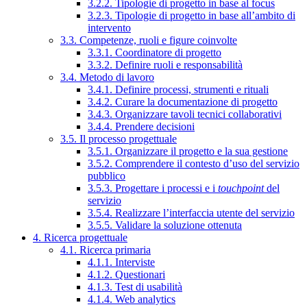
3.2.2. Tipologie di progetto in base al focus
3.2.3. Tipologie di progetto in base all’ambito di
intervento
3.3. Competenze, ruoli e figure coinvolte
3.3.1. Coordinatore di progetto
3.3.2. Definire ruoli e responsabilità
3.4. Metodo di lavoro
3.4.1. Definire processi, strumenti e rituali
3.4.2. Curare la documentazione di progetto
3.4.3. Organizzare tavoli tecnici collaborativi
3.4.4. Prendere decisioni
3.5. Il processo progettuale
3.5.1. Organizzare il progetto e la sua gestione
3.5.2. Comprendere il contesto d’uso del servizio
pubblico
3.5.3. Progettare i processi e i
touchpoint
del
servizio
3.5.4. Realizzare l’interfaccia utente del servizio
3.5.5. Validare la soluzione ottenuta
4. Ricerca progettuale
4.1. Ricerca primaria
4.1.1. Interviste
4.1.2. Questionari
4.1.3. Test di usabilità
4.1.4. Web analytics