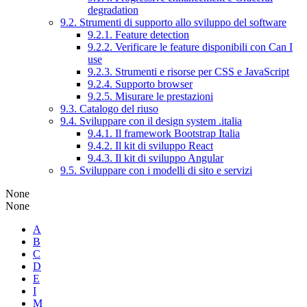
degradation
9.2. Strumenti di supporto allo sviluppo del software
9.2.1. Feature detection
9.2.2. Verificare le feature disponibili con Can I
use
9.2.3. Strumenti e risorse per CSS e JavaScript
9.2.4. Supporto browser
9.2.5. Misurare le prestazioni
9.3. Catalogo del riuso
9.4. Sviluppare con il design system .italia
9.4.1. Il framework Bootstrap Italia
9.4.2. Il kit di sviluppo React
9.4.3. Il kit di sviluppo Angular
9.5. Sviluppare con i modelli di sito e servizi
None
None
A
B
C
D
E
I
M