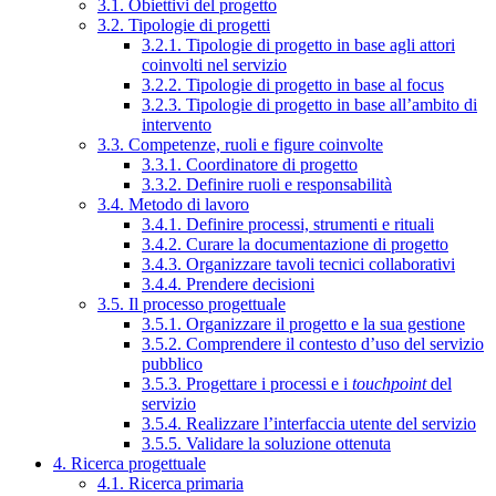
3.1. Obiettivi del progetto
3.2. Tipologie di progetti
3.2.1. Tipologie di progetto in base agli attori
coinvolti nel servizio
3.2.2. Tipologie di progetto in base al focus
3.2.3. Tipologie di progetto in base all’ambito di
intervento
3.3. Competenze, ruoli e figure coinvolte
3.3.1. Coordinatore di progetto
3.3.2. Definire ruoli e responsabilità
3.4. Metodo di lavoro
3.4.1. Definire processi, strumenti e rituali
3.4.2. Curare la documentazione di progetto
3.4.3. Organizzare tavoli tecnici collaborativi
3.4.4. Prendere decisioni
3.5. Il processo progettuale
3.5.1. Organizzare il progetto e la sua gestione
3.5.2. Comprendere il contesto d’uso del servizio
pubblico
3.5.3. Progettare i processi e i
touchpoint
del
servizio
3.5.4. Realizzare l’interfaccia utente del servizio
3.5.5. Validare la soluzione ottenuta
4. Ricerca progettuale
4.1. Ricerca primaria