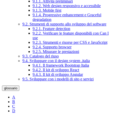
9.1.1. Attività preliminari
9.1.2. Web design responsivo e accessibile
9.1.3. Mobile first
9.1.4. Progressive enhancement e Graceful
degradation
9.2. Strumenti di supporto allo sviluppo del software
9.2.1. Feature detection
9.2.2. Verificare le feature disponibili con Can I
use
9.2.3. Strumenti e risorse per CSS e JavaScript
9.2.4. Supporto browser
9.2.5. Misurare le prestazioni
9.3. Catalogo del riuso
9.4. Sviluppare con il design system .italia
9.4.1. Il framework Bootstrap Italia
9.4.2. Il kit di sviluppo React
9.4.3. Il kit di sviluppo Angular
9.5. Sviluppare con i modelli di sito e servizi
glossario
A
B
C
D