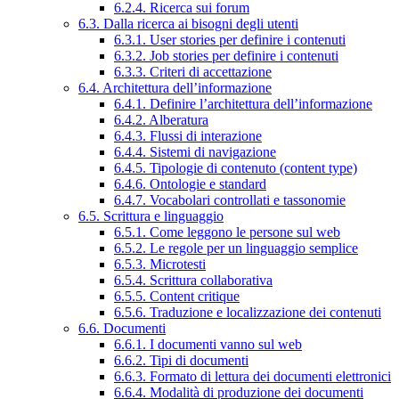
6.2.4. Ricerca sui forum
6.3. Dalla ricerca ai bisogni degli utenti
6.3.1. User stories per definire i contenuti
6.3.2. Job stories per definire i contenuti
6.3.3. Criteri di accettazione
6.4. Architettura dell’informazione
6.4.1. Definire l’architettura dell’informazione
6.4.2. Alberatura
6.4.3. Flussi di interazione
6.4.4. Sistemi di navigazione
6.4.5. Tipologie di contenuto (content type)
6.4.6. Ontologie e standard
6.4.7. Vocabolari controllati e tassonomie
6.5. Scrittura e linguaggio
6.5.1. Come leggono le persone sul web
6.5.2. Le regole per un linguaggio semplice
6.5.3. Microtesti
6.5.4. Scrittura collaborativa
6.5.5. Content critique
6.5.6. Traduzione e localizzazione dei contenuti
6.6. Documenti
6.6.1. I documenti vanno sul web
6.6.2. Tipi di documenti
6.6.3. Formato di lettura dei documenti elettronici
6.6.4. Modalità di produzione dei documenti