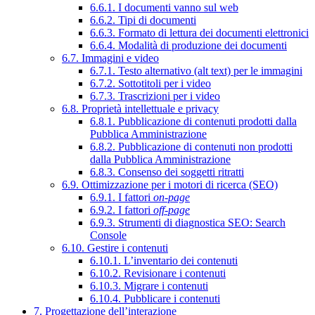
6.6.1. I documenti vanno sul web
6.6.2. Tipi di documenti
6.6.3. Formato di lettura dei documenti elettronici
6.6.4. Modalità di produzione dei documenti
6.7. Immagini e video
6.7.1. Testo alternativo (alt text) per le immagini
6.7.2. Sottotitoli per i video
6.7.3. Trascrizioni per i video
6.8. Proprietà intellettuale e privacy
6.8.1. Pubblicazione di contenuti prodotti dalla
Pubblica Amministrazione
6.8.2. Pubblicazione di contenuti non prodotti
dalla Pubblica Amministrazione
6.8.3. Consenso dei soggetti ritratti
6.9. Ottimizzazione per i motori di ricerca (SEO)
6.9.1. I fattori
on-page
6.9.2. I fattori
off-page
6.9.3. Strumenti di diagnostica SEO: Search
Console
6.10. Gestire i contenuti
6.10.1. L’inventario dei contenuti
6.10.2. Revisionare i contenuti
6.10.3. Migrare i contenuti
6.10.4. Pubblicare i contenuti
7. Progettazione dell’interazione