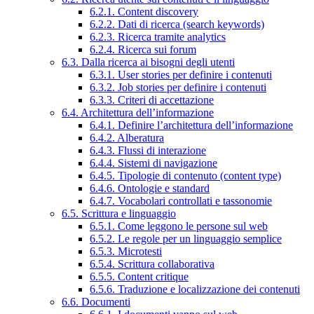
6.2.1. Content discovery
6.2.2. Dati di ricerca (search keywords)
6.2.3. Ricerca tramite analytics
6.2.4. Ricerca sui forum
6.3. Dalla ricerca ai bisogni degli utenti
6.3.1. User stories per definire i contenuti
6.3.2. Job stories per definire i contenuti
6.3.3. Criteri di accettazione
6.4. Architettura dell’informazione
6.4.1. Definire l’architettura dell’informazione
6.4.2. Alberatura
6.4.3. Flussi di interazione
6.4.4. Sistemi di navigazione
6.4.5. Tipologie di contenuto (content type)
6.4.6. Ontologie e standard
6.4.7. Vocabolari controllati e tassonomie
6.5. Scrittura e linguaggio
6.5.1. Come leggono le persone sul web
6.5.2. Le regole per un linguaggio semplice
6.5.3. Microtesti
6.5.4. Scrittura collaborativa
6.5.5. Content critique
6.5.6. Traduzione e localizzazione dei contenuti
6.6. Documenti