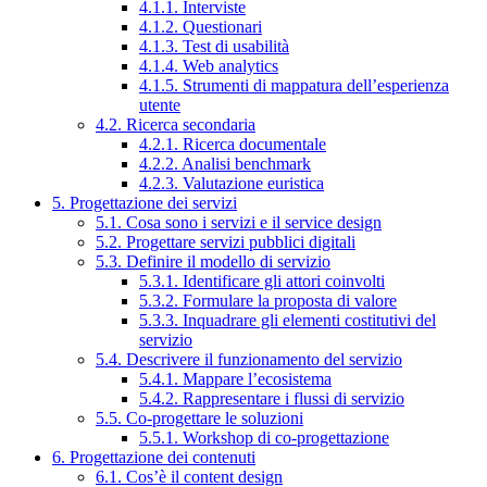
4.1.1. Interviste
4.1.2. Questionari
4.1.3. Test di usabilità
4.1.4. Web analytics
4.1.5. Strumenti di mappatura dell’esperienza
utente
4.2. Ricerca secondaria
4.2.1. Ricerca documentale
4.2.2. Analisi benchmark
4.2.3. Valutazione euristica
5. Progettazione dei servizi
5.1. Cosa sono i servizi e il service design
5.2. Progettare servizi pubblici digitali
5.3. Definire il modello di servizio
5.3.1. Identificare gli attori coinvolti
5.3.2. Formulare la proposta di valore
5.3.3. Inquadrare gli elementi costitutivi del
servizio
5.4. Descrivere il funzionamento del servizio
5.4.1. Mappare l’ecosistema
5.4.2. Rappresentare i flussi di servizio
5.5. Co-progettare le soluzioni
5.5.1. Workshop di co-progettazione
6. Progettazione dei contenuti
6.1. Cos’è il content design