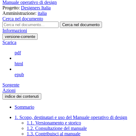
Manuale operativo di design
Progetto:
Designers Italia
Amministrazione:
italia
Cerca nel documento
Cerca nel documento
Informazioni
versione-corrente
Scarica
pdf
html
epub
Sorgente
Azioni
indice dei contenuti
Sommario
1. Scopo, destinatari e uso del Manuale operativo di design
1.1. Versionamento e storico
1.2. Consultazione del manuale
1.3. Contribuisci al manuale