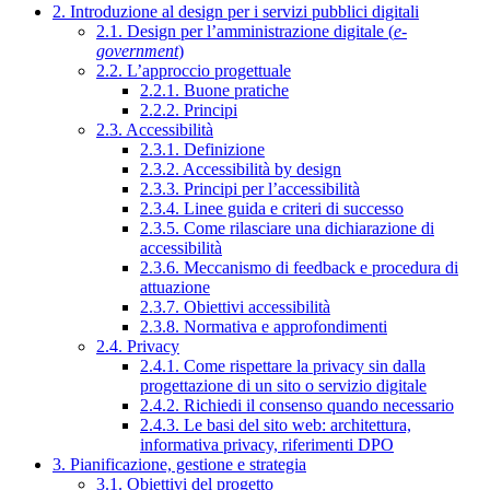
2. Introduzione al design per i servizi pubblici digitali
2.1. Design per l’amministrazione digitale (
e-
government
)
2.2. L’approccio progettuale
2.2.1. Buone pratiche
2.2.2. Principi
2.3. Accessibilità
2.3.1. Definizione
2.3.2. Accessibilità by design
2.3.3. Principi per l’accessibilità
2.3.4. Linee guida e criteri di successo
2.3.5. Come rilasciare una dichiarazione di
accessibilità
2.3.6. Meccanismo di feedback e procedura di
attuazione
2.3.7. Obiettivi accessibilità
2.3.8. Normativa e approfondimenti
2.4. Privacy
2.4.1. Come rispettare la privacy sin dalla
progettazione di un sito o servizio digitale
2.4.2. Richiedi il consenso quando necessario
2.4.3. Le basi del sito web: architettura,
informativa privacy, riferimenti DPO
3. Pianificazione, gestione e strategia
3.1. Obiettivi del progetto