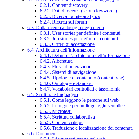
6.2.1. Content discovery
6.2.2. Dati di ricerca (search keywords)
6.2.3. Ricerca tramite analytics
6.2.4. Ricerca sui forum
6.3. Dalla ricerca ai bisogni degli utenti
6.3.1. User stories per definire i contenuti
6.3.2. Job stories per definire i contenuti
6.3.3. Criteri di accettazione
6.4. Architettura dell’informazione
6.4.1. Definire l’architettura dell’informazione
6.4.2. Alberatura
6.4.3. Flussi di interazione
6.4.4. Sistemi di navigazione
6.4.5. Tipologie di contenuto (content type)
6.4.6. Ontologie e standard
6.4.7. Vocabolari controllati e tassonomie
6.5. Scrittura e linguaggio
6.5.1. Come leggono le persone sul web
6.5.2. Le regole per un linguaggio semplice
6.5.3. Microtesti
6.5.4. Scrittura collaborativa
6.5.5. Content critique
6.5.6. Traduzione e localizzazione dei contenuti
6.6. Documenti