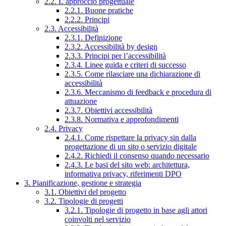
2.2. L’approccio progettuale
2.2.1. Buone pratiche
2.2.2. Principi
2.3. Accessibilità
2.3.1. Definizione
2.3.2. Accessibilità by design
2.3.3. Principi per l’accessibilità
2.3.4. Linee guida e criteri di successo
2.3.5. Come rilasciare una dichiarazione di
accessibilità
2.3.6. Meccanismo di feedback e procedura di
attuazione
2.3.7. Obiettivi accessibilità
2.3.8. Normativa e approfondimenti
2.4. Privacy
2.4.1. Come rispettare la privacy sin dalla
progettazione di un sito o servizio digitale
2.4.2. Richiedi il consenso quando necessario
2.4.3. Le basi del sito web: architettura,
informativa privacy, riferimenti DPO
3. Pianificazione, gestione e strategia
3.1. Obiettivi del progetto
3.2. Tipologie di progetti
3.2.1. Tipologie di progetto in base agli attori
coinvolti nel servizio