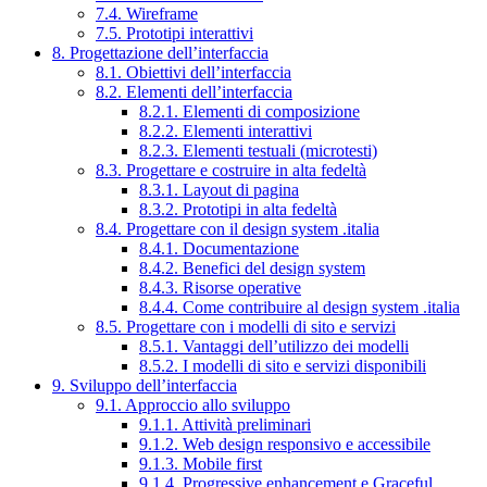
7.4. Wireframe
7.5. Prototipi interattivi
8. Progettazione dell’interfaccia
8.1. Obiettivi dell’interfaccia
8.2. Elementi dell’interfaccia
8.2.1. Elementi di composizione
8.2.2. Elementi interattivi
8.2.3. Elementi testuali (microtesti)
8.3. Progettare e costruire in alta fedeltà
8.3.1. Layout di pagina
8.3.2. Prototipi in alta fedeltà
8.4. Progettare con il design system .italia
8.4.1. Documentazione
8.4.2. Benefici del design system
8.4.3. Risorse operative
8.4.4. Come contribuire al design system .italia
8.5. Progettare con i modelli di sito e servizi
8.5.1. Vantaggi dell’utilizzo dei modelli
8.5.2. I modelli di sito e servizi disponibili
9. Sviluppo dell’interfaccia
9.1. Approccio allo sviluppo
9.1.1. Attività preliminari
9.1.2. Web design responsivo e accessibile
9.1.3. Mobile first
9.1.4. Progressive enhancement e Graceful