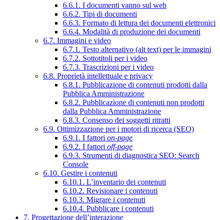
6.6.1. I documenti vanno sul web
6.6.2. Tipi di documenti
6.6.3. Formato di lettura dei documenti elettronici
6.6.4. Modalità di produzione dei documenti
6.7. Immagini e video
6.7.1. Testo alternativo (alt text) per le immagini
6.7.2. Sottotitoli per i video
6.7.3. Trascrizioni per i video
6.8. Proprietà intellettuale e privacy
6.8.1. Pubblicazione di contenuti prodotti dalla
Pubblica Amministrazione
6.8.2. Pubblicazione di contenuti non prodotti
dalla Pubblica Amministrazione
6.8.3. Consenso dei soggetti ritratti
6.9. Ottimizzazione per i motori di ricerca (SEO)
6.9.1. I fattori
on-page
6.9.2. I fattori
off-page
6.9.3. Strumenti di diagnostica SEO: Search
Console
6.10. Gestire i contenuti
6.10.1. L’inventario dei contenuti
6.10.2. Revisionare i contenuti
6.10.3. Migrare i contenuti
6.10.4. Pubblicare i contenuti
7. Progettazione dell’interazione