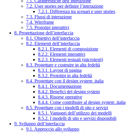
7.1. Caratteristiche dell’interazione
7.2. User stories per definire l’interazione
7.2.1. Differenza tra scenari e user stories
7.3. Flussi di interazione
7.4. Wireframe
7.5. Prototipi interattivi
8. Progettazione dell’interfaccia
8.1. Obiettivi dell’interfaccia
8.2. Elementi dell’interfaccia
8.2.1. Elementi di composizione
8.2.2. Elementi interattivi
8.2.3. Elementi testuali (microtesti)
8.3. Progettare e costruire in alta fedeltà
8.3.1. Layout di pagina
8.3.2. Prototipi in alta fedeltà
8.4. Progettare con il design system .italia
8.4.1. Documentazione
8.4.2. Benefici del design system
8.4.3. Risorse operative
8.4.4. Come contribuire al design system .italia
8.5. Progettare con i modelli di sito e servizi
8.5.1. Vantaggi dell’utilizzo dei modelli
8.5.2. I modelli di sito e servizi disponibili
9. Sviluppo dell’interfaccia
9.1. Approccio allo sviluppo