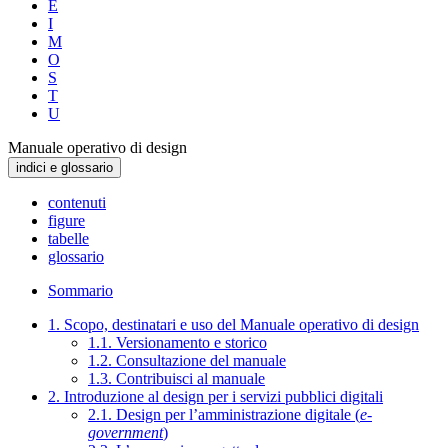
E
I
M
O
S
T
U
Manuale operativo di design
indici e glossario
contenuti
figure
tabelle
glossario
Sommario
1. Scopo, destinatari e uso del Manuale operativo di design
1.1. Versionamento e storico
1.2. Consultazione del manuale
1.3. Contribuisci al manuale
2. Introduzione al design per i servizi pubblici digitali
2.1. Design per l’amministrazione digitale (
e-
government
)