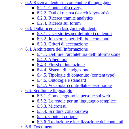
6.2. Ricerca utente sui contenuti e il linguaggio
6.2.1. Content discovery
6.2.2. Dati di ricerca (search keywords)
6.2.3. Ricerca tramite analytics
6.2.4. Ricerca sui forum
6.3. Dalla ricerca ai bisogni degli utenti
6.3.1. User stories per definire i contenuti
6.3.2. Job stories per definire i contenuti
6.3.3. Criteri di accettazione
6.4. Architettura dell’informazione
6.4.1. Definire l’architettura dell’informazione
6.4.2. Alberatura
6.4.3. Flussi di interazione
6.4.4. Sistemi di navigazione
6.4.5. Tipologie di contenuto (content type)
6.4.6. Ontologie e standard
6.4.7. Vocabolari controllati e tassonomie
6.5. Scrittura e linguaggio
6.5.1. Come leggono le persone sul web
6.5.2. Le regole per un linguaggio semplice
6.5.3. Microtesti
6.5.4. Scrittura collaborativa
6.5.5. Content critique
6.5.6. Traduzione e localizzazione dei contenuti
6.6. Documenti