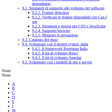
degradation
9.2. Strumenti di supporto allo sviluppo del software
9.2.1. Feature detection
9.2.2. Verificare le feature disponibili con Can I
use
9.2.3. Strumenti e risorse per CSS e JavaScript
9.2.4. Supporto browser
9.2.5. Misurare le prestazioni
9.3. Catalogo del riuso
9.4. Sviluppare con il design system .italia
9.4.1. Il framework Bootstrap Italia
9.4.2. Il kit di sviluppo React
9.4.3. Il kit di sviluppo Angular
9.5. Sviluppare con i modelli di sito e servizi
None
None
A
B
C
D
E
I
M