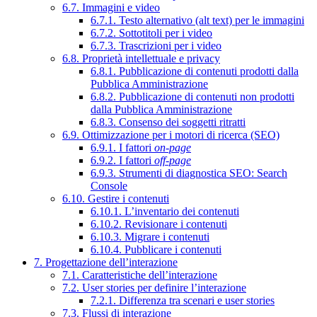
6.7. Immagini e video
6.7.1. Testo alternativo (alt text) per le immagini
6.7.2. Sottotitoli per i video
6.7.3. Trascrizioni per i video
6.8. Proprietà intellettuale e privacy
6.8.1. Pubblicazione di contenuti prodotti dalla
Pubblica Amministrazione
6.8.2. Pubblicazione di contenuti non prodotti
dalla Pubblica Amministrazione
6.8.3. Consenso dei soggetti ritratti
6.9. Ottimizzazione per i motori di ricerca (SEO)
6.9.1. I fattori
on-page
6.9.2. I fattori
off-page
6.9.3. Strumenti di diagnostica SEO: Search
Console
6.10. Gestire i contenuti
6.10.1. L’inventario dei contenuti
6.10.2. Revisionare i contenuti
6.10.3. Migrare i contenuti
6.10.4. Pubblicare i contenuti
7. Progettazione dell’interazione
7.1. Caratteristiche dell’interazione
7.2. User stories per definire l’interazione
7.2.1. Differenza tra scenari e user stories
7.3. Flussi di interazione