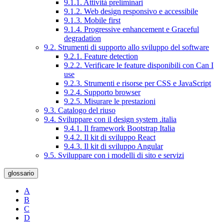
9.1.1. Attività preliminari
9.1.2. Web design responsivo e accessibile
9.1.3. Mobile first
9.1.4. Progressive enhancement e Graceful
degradation
9.2. Strumenti di supporto allo sviluppo del software
9.2.1. Feature detection
9.2.2. Verificare le feature disponibili con Can I
use
9.2.3. Strumenti e risorse per CSS e JavaScript
9.2.4. Supporto browser
9.2.5. Misurare le prestazioni
9.3. Catalogo del riuso
9.4. Sviluppare con il design system .italia
9.4.1. Il framework Bootstrap Italia
9.4.2. Il kit di sviluppo React
9.4.3. Il kit di sviluppo Angular
9.5. Sviluppare con i modelli di sito e servizi
glossario
A
B
C
D