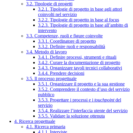
3.2. Tipologie di progetti
3.2.1. Tipologie di progetto in base agli attori
coinvolti nel servizio
3.2.2. Tipologie di progetto in base al focus
3.2.3. Tipologie di progetto in base all’ambito di
intervento
3.3. Competenze, ruoli e figure coinvolte
3.3.1. Coordinatore di progetto
3.3.2. Definire ruoli e responsabilità
3.4. Metodo di lavoro
3.4.1. Definire processi, strumenti e rituali
3.4.2. Curare la documentazione di progetto
3.4.3. Organizzare tavoli tecnici collaborativi
3.4.4. Prendere decisioni
3.5. Il processo progettuale
3.5.1. Organizzare il progetto e la sua gestione
3.5.2. Comprendere il contesto d’uso del servizio
pubblico
3.5.3. Progettare i processi e i
touchpoint
del
servizio
3.5.4. Realizzare l’interfaccia utente del servizio
3.5.5. Validare la soluzione ottenuta
4. Ricerca progettuale
4.1. Ricerca primaria
4.1.1. Interviste