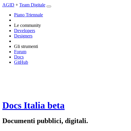
AGID
+
Team Digitale
Piano Triennale
Le community
Developers
Designers
Gli strumenti
Forum
Docs
GitHub
Docs Italia
beta
Documenti pubblici, digitali.