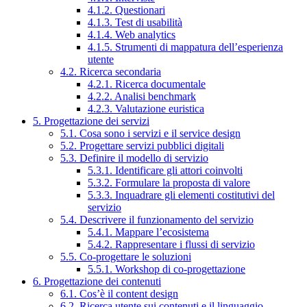
4.1.2. Questionari
4.1.3. Test di usabilità
4.1.4. Web analytics
4.1.5. Strumenti di mappatura dell’esperienza
utente
4.2. Ricerca secondaria
4.2.1. Ricerca documentale
4.2.2. Analisi benchmark
4.2.3. Valutazione euristica
5. Progettazione dei servizi
5.1. Cosa sono i servizi e il service design
5.2. Progettare servizi pubblici digitali
5.3. Definire il modello di servizio
5.3.1. Identificare gli attori coinvolti
5.3.2. Formulare la proposta di valore
5.3.3. Inquadrare gli elementi costitutivi del
servizio
5.4. Descrivere il funzionamento del servizio
5.4.1. Mappare l’ecosistema
5.4.2. Rappresentare i flussi di servizio
5.5. Co-progettare le soluzioni
5.5.1. Workshop di co-progettazione
6. Progettazione dei contenuti
6.1. Cos’è il content design
6.2. Ricerca utente sui contenuti e il linguaggio