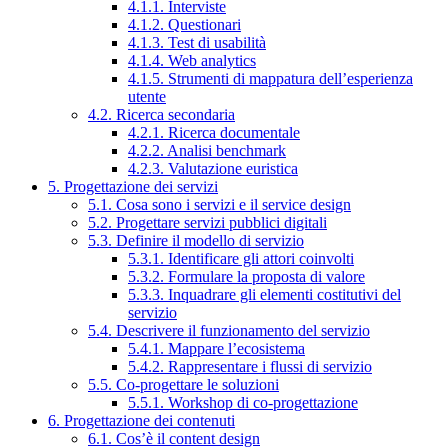
4.1.1. Interviste
4.1.2. Questionari
4.1.3. Test di usabilità
4.1.4. Web analytics
4.1.5. Strumenti di mappatura dell’esperienza
utente
4.2. Ricerca secondaria
4.2.1. Ricerca documentale
4.2.2. Analisi benchmark
4.2.3. Valutazione euristica
5. Progettazione dei servizi
5.1. Cosa sono i servizi e il service design
5.2. Progettare servizi pubblici digitali
5.3. Definire il modello di servizio
5.3.1. Identificare gli attori coinvolti
5.3.2. Formulare la proposta di valore
5.3.3. Inquadrare gli elementi costitutivi del
servizio
5.4. Descrivere il funzionamento del servizio
5.4.1. Mappare l’ecosistema
5.4.2. Rappresentare i flussi di servizio
5.5. Co-progettare le soluzioni
5.5.1. Workshop di co-progettazione
6. Progettazione dei contenuti
6.1. Cos’è il content design