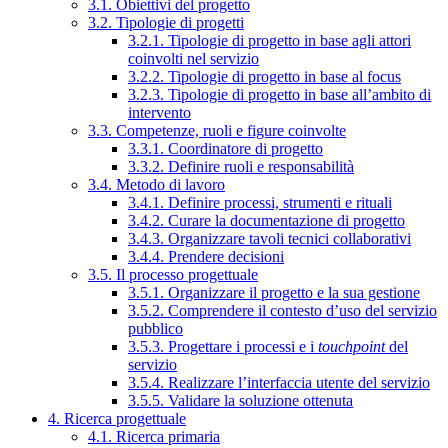
3.1. Obiettivi del progetto
3.2. Tipologie di progetti
3.2.1. Tipologie di progetto in base agli attori
coinvolti nel servizio
3.2.2. Tipologie di progetto in base al focus
3.2.3. Tipologie di progetto in base all’ambito di
intervento
3.3. Competenze, ruoli e figure coinvolte
3.3.1. Coordinatore di progetto
3.3.2. Definire ruoli e responsabilità
3.4. Metodo di lavoro
3.4.1. Definire processi, strumenti e rituali
3.4.2. Curare la documentazione di progetto
3.4.3. Organizzare tavoli tecnici collaborativi
3.4.4. Prendere decisioni
3.5. Il processo progettuale
3.5.1. Organizzare il progetto e la sua gestione
3.5.2. Comprendere il contesto d’uso del servizio
pubblico
3.5.3. Progettare i processi e i
touchpoint
del
servizio
3.5.4. Realizzare l’interfaccia utente del servizio
3.5.5. Validare la soluzione ottenuta
4. Ricerca progettuale
4.1. Ricerca primaria