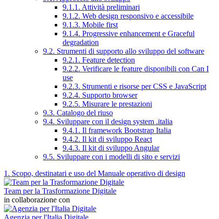
9.1.1. Attività preliminari
9.1.2. Web design responsivo e accessibile
9.1.3. Mobile first
9.1.4. Progressive enhancement e Graceful
degradation
9.2. Strumenti di supporto allo sviluppo del software
9.2.1. Feature detection
9.2.2. Verificare le feature disponibili con Can I
use
9.2.3. Strumenti e risorse per CSS e JavaScript
9.2.4. Supporto browser
9.2.5. Misurare le prestazioni
9.3. Catalogo del riuso
9.4. Sviluppare con il design system .italia
9.4.1. Il framework Bootstrap Italia
9.4.2. Il kit di sviluppo React
9.4.3. Il kit di sviluppo Angular
9.5. Sviluppare con i modelli di sito e servizi
1. Scopo, destinatari e uso del Manuale operativo di design
Team per la Trasformazione Digitale
in collaborazione con
Agenzia per l'Italia Digitale