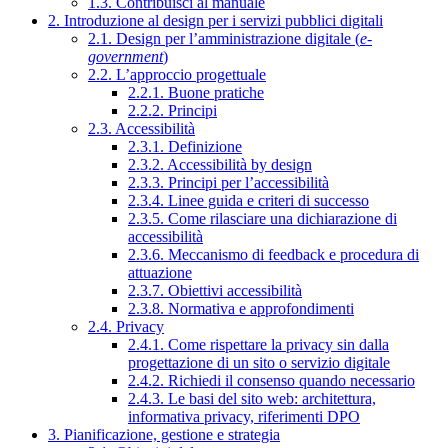
1.3. Contribuisci al manuale
2. Introduzione al design per i servizi pubblici digitali
2.1. Design per l’amministrazione digitale (
e-
government
)
2.2. L’approccio progettuale
2.2.1. Buone pratiche
2.2.2. Principi
2.3. Accessibilità
2.3.1. Definizione
2.3.2. Accessibilità by design
2.3.3. Principi per l’accessibilità
2.3.4. Linee guida e criteri di successo
2.3.5. Come rilasciare una dichiarazione di
accessibilità
2.3.6. Meccanismo di feedback e procedura di
attuazione
2.3.7. Obiettivi accessibilità
2.3.8. Normativa e approfondimenti
2.4. Privacy
2.4.1. Come rispettare la privacy sin dalla
progettazione di un sito o servizio digitale
2.4.2. Richiedi il consenso quando necessario
2.4.3. Le basi del sito web: architettura,
informativa privacy, riferimenti DPO
3. Pianificazione, gestione e strategia