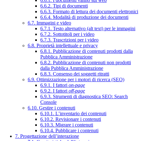
6.6.1. I documenti vanno sul web
6.6.2. Tipi di documenti
6.6.3. Formato di lettura dei documenti elettronici
6.6.4. Modalità di produzione dei documenti
6.7. Immagini e video
6.7.1. Testo alternativo (alt text) per le immagini
6.7.2. Sottotitoli per i video
6.7.3. Trascrizioni per i video
6.8. Proprietà intellettuale e privacy
6.8.1. Pubblicazione di contenuti prodotti dalla
Pubblica Amministrazione
6.8.2. Pubblicazione di contenuti non prodotti
dalla Pubblica Amministrazione
6.8.3. Consenso dei soggetti ritratti
6.9. Ottimizzazione per i motori di ricerca (SEO)
6.9.1. I fattori
on-page
6.9.2. I fattori
off-page
6.9.3. Strumenti di diagnostica SEO: Search
Console
6.10. Gestire i contenuti
6.10.1. L’inventario dei contenuti
6.10.2. Revisionare i contenuti
6.10.3. Migrare i contenuti
6.10.4. Pubblicare i contenuti
7. Progettazione dell’interazione