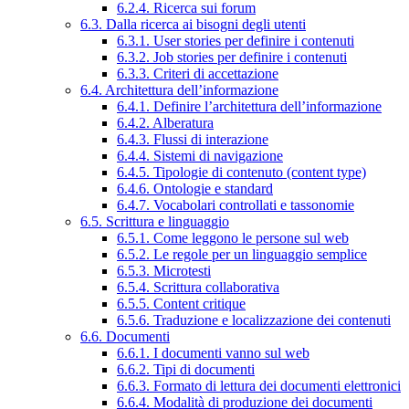
6.2.4. Ricerca sui forum
6.3. Dalla ricerca ai bisogni degli utenti
6.3.1. User stories per definire i contenuti
6.3.2. Job stories per definire i contenuti
6.3.3. Criteri di accettazione
6.4. Architettura dell’informazione
6.4.1. Definire l’architettura dell’informazione
6.4.2. Alberatura
6.4.3. Flussi di interazione
6.4.4. Sistemi di navigazione
6.4.5. Tipologie di contenuto (content type)
6.4.6. Ontologie e standard
6.4.7. Vocabolari controllati e tassonomie
6.5. Scrittura e linguaggio
6.5.1. Come leggono le persone sul web
6.5.2. Le regole per un linguaggio semplice
6.5.3. Microtesti
6.5.4. Scrittura collaborativa
6.5.5. Content critique
6.5.6. Traduzione e localizzazione dei contenuti
6.6. Documenti
6.6.1. I documenti vanno sul web
6.6.2. Tipi di documenti
6.6.3. Formato di lettura dei documenti elettronici
6.6.4. Modalità di produzione dei documenti