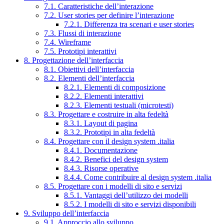
7.1. Caratteristiche dell’interazione
7.2. User stories per definire l’interazione
7.2.1. Differenza tra scenari e user stories
7.3. Flussi di interazione
7.4. Wireframe
7.5. Prototipi interattivi
8. Progettazione dell’interfaccia
8.1. Obiettivi dell’interfaccia
8.2. Elementi dell’interfaccia
8.2.1. Elementi di composizione
8.2.2. Elementi interattivi
8.2.3. Elementi testuali (microtesti)
8.3. Progettare e costruire in alta fedeltà
8.3.1. Layout di pagina
8.3.2. Prototipi in alta fedeltà
8.4. Progettare con il design system .italia
8.4.1. Documentazione
8.4.2. Benefici del design system
8.4.3. Risorse operative
8.4.4. Come contribuire al design system .italia
8.5. Progettare con i modelli di sito e servizi
8.5.1. Vantaggi dell’utilizzo dei modelli
8.5.2. I modelli di sito e servizi disponibili
9. Sviluppo dell’interfaccia
9.1. Approccio allo sviluppo