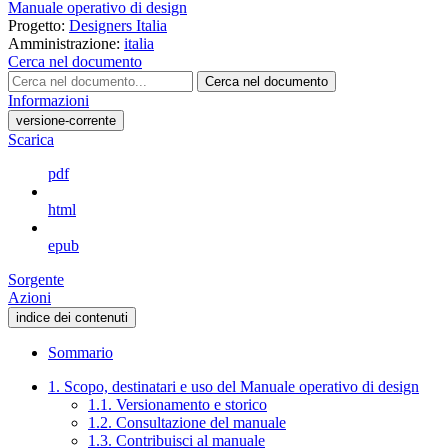
Manuale operativo di design
Progetto:
Designers Italia
Amministrazione:
italia
Cerca nel documento
Cerca nel documento
Informazioni
versione-corrente
Scarica
pdf
html
epub
Sorgente
Azioni
indice dei contenuti
Sommario
1. Scopo, destinatari e uso del Manuale operativo di design
1.1. Versionamento e storico
1.2. Consultazione del manuale
1.3. Contribuisci al manuale