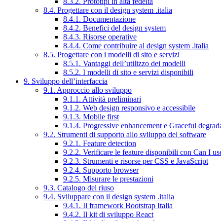
8.3.2. Prototipi in alta fedeltà
8.4. Progettare con il design system .italia
8.4.1. Documentazione
8.4.2. Benefici del design system
8.4.3. Risorse operative
8.4.4. Come contribuire al design system .italia
8.5. Progettare con i modelli di sito e servizi
8.5.1. Vantaggi dell’utilizzo dei modelli
8.5.2. I modelli di sito e servizi disponibili
9. Sviluppo dell’interfaccia
9.1. Approccio allo sviluppo
9.1.1. Attività preliminari
9.1.2. Web design responsivo e accessibile
9.1.3. Mobile first
9.1.4. Progressive enhancement e Graceful degrad
9.2. Strumenti di supporto allo sviluppo del software
9.2.1. Feature detection
9.2.2. Verificare le feature disponibili con Can I us
9.2.3. Strumenti e risorse per CSS e JavaScript
9.2.4. Supporto browser
9.2.5. Misurare le prestazioni
9.3. Catalogo del riuso
9.4. Sviluppare con il design system .italia
9.4.1. Il framework Bootstrap Italia
9.4.2. Il kit di sviluppo React