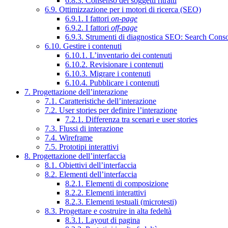
6.8.3. Consenso dei soggetti ritratti
6.9. Ottimizzazione per i motori di ricerca (SEO)
6.9.1. I fattori
on-page
6.9.2. I fattori
off-page
6.9.3. Strumenti di diagnostica SEO: Search Cons
6.10. Gestire i contenuti
6.10.1. L’inventario dei contenuti
6.10.2. Revisionare i contenuti
6.10.3. Migrare i contenuti
6.10.4. Pubblicare i contenuti
7. Progettazione dell’interazione
7.1. Caratteristiche dell’interazione
7.2. User stories per definire l’interazione
7.2.1. Differenza tra scenari e user stories
7.3. Flussi di interazione
7.4. Wireframe
7.5. Prototipi interattivi
8. Progettazione dell’interfaccia
8.1. Obiettivi dell’interfaccia
8.2. Elementi dell’interfaccia
8.2.1. Elementi di composizione
8.2.2. Elementi interattivi
8.2.3. Elementi testuali (microtesti)
8.3. Progettare e costruire in alta fedeltà
8.3.1. Layout di pagina