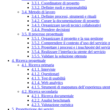
3.3.1. Coordinatore di progetto
3.3.2. Definire ruoli e responsabilità
3.4. Metodo di lavoro
3.4.1. Definire processi, strumenti e rituali
3.4.2. Curare la documentazione di progetto
3.4.3. Organizzare tavoli tecnici collaborativi
3.4.4. Prendere decisioni
3.5. Il processo progettuale
3.5.1. Organizzare il progetto e la sua gestione
3.5.2. Comprendere il contesto d’uso del servizio 
3.5.3. Progettare i processi e i
touchpoint
del servi
3.5.4. Realizzare l’interfaccia utente del servizio
3.5.5. Validare la soluzione ottenuta
4. Ricerca progettuale
4.1. Ricerca primaria
4.1.1. Interviste
4.1.2. Questionari
4.1.3. Test di usabilità
4.1.4. Web analytics
4.1.5. Strumenti di mappatura dell’esperienza uten
4.2. Ricerca secondaria
4.2.1. Ricerca documentale
4.2.2. Analisi benchmark
4.2.3. Valutazione euristica
5. Progettazione dei servizi