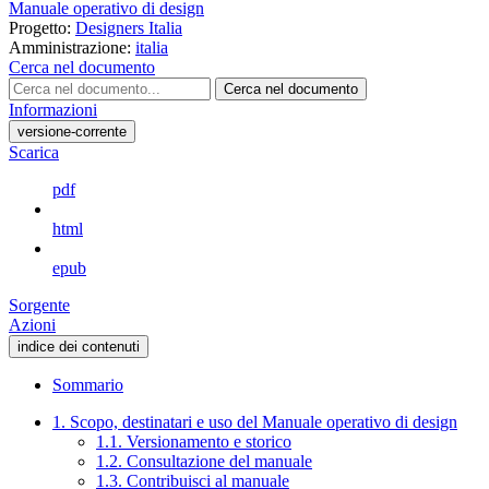
Manuale operativo di design
Progetto:
Designers Italia
Amministrazione:
italia
Cerca nel documento
Cerca nel documento
Informazioni
versione-corrente
Scarica
pdf
html
epub
Sorgente
Azioni
indice dei contenuti
Sommario
1. Scopo, destinatari e uso del Manuale operativo di design
1.1. Versionamento e storico
1.2. Consultazione del manuale
1.3. Contribuisci al manuale