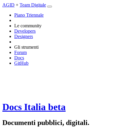
AGID
+
Team Digitale
Piano Triennale
Le community
Developers
Designers
Gli strumenti
Forum
Docs
GitHub
Docs Italia
beta
Documenti pubblici, digitali.