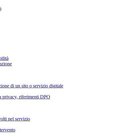
)
ilità
azione
ione di un sito o servizio digitale
va privacy, riferimenti DPO
olti nel servizio
ntervento