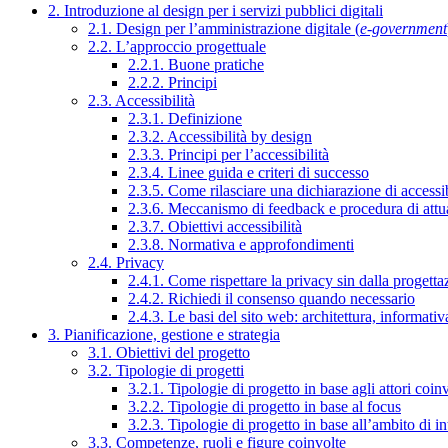
2. Introduzione al design per i servizi pubblici digitali
2.1. Design per l’amministrazione digitale (
e-government
2.2. L’approccio progettuale
2.2.1. Buone pratiche
2.2.2. Principi
2.3. Accessibilità
2.3.1. Definizione
2.3.2. Accessibilità by design
2.3.3. Principi per l’accessibilità
2.3.4. Linee guida e criteri di successo
2.3.5. Come rilasciare una dichiarazione di accessib
2.3.6. Meccanismo di feedback e procedura di attu
2.3.7. Obiettivi accessibilità
2.3.8. Normativa e approfondimenti
2.4. Privacy
2.4.1. Come rispettare la privacy sin dalla progettaz
2.4.2. Richiedi il consenso quando necessario
2.4.3. Le basi del sito web: architettura, informati
3. Pianificazione, gestione e strategia
3.1. Obiettivi del progetto
3.2. Tipologie di progetti
3.2.1. Tipologie di progetto in base agli attori coinv
3.2.2. Tipologie di progetto in base al focus
3.2.3. Tipologie di progetto in base all’ambito di i
3.3. Competenze, ruoli e figure coinvolte