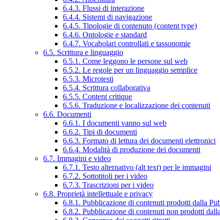
6.4.3. Flussi di interazione
6.4.4. Sistemi di navigazione
6.4.5. Tipologie di contenuto (content type)
6.4.6. Ontologie e standard
6.4.7. Vocabolari controllati e tassonomie
6.5. Scrittura e linguaggio
6.5.1. Come leggono le persone sul web
6.5.2. Le regole per un linguaggio semplice
6.5.3. Microtesti
6.5.4. Scrittura collaborativa
6.5.5. Content critique
6.5.6. Traduzione e localizzazione dei contenuti
6.6. Documenti
6.6.1. I documenti vanno sul web
6.6.2. Tipi di documenti
6.6.3. Formato di lettura dei documenti elettronici
6.6.4. Modalità di produzione dei documenti
6.7. Immagini e video
6.7.1. Testo alternativo (alt text) per le immagini
6.7.2. Sottotitoli per i video
6.7.3. Trascrizioni per i video
6.8. Proprietà intellettuale e privacy
6.8.1. Pubblicazione di contenuti prodotti dalla P
6.8.2. Pubblicazione di contenuti non prodotti dal