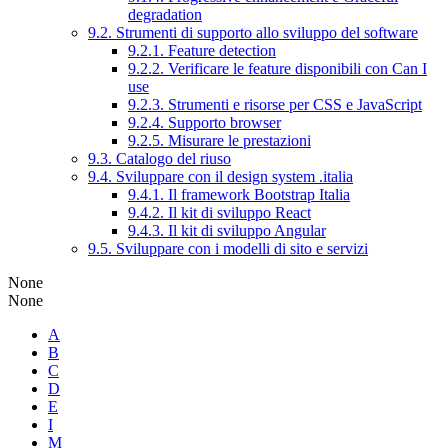
degradation
9.2. Strumenti di supporto allo sviluppo del software
9.2.1. Feature detection
9.2.2. Verificare le feature disponibili con Can I
use
9.2.3. Strumenti e risorse per CSS e JavaScript
9.2.4. Supporto browser
9.2.5. Misurare le prestazioni
9.3. Catalogo del riuso
9.4. Sviluppare con il design system .italia
9.4.1. Il framework Bootstrap Italia
9.4.2. Il kit di sviluppo React
9.4.3. Il kit di sviluppo Angular
9.5. Sviluppare con i modelli di sito e servizi
None
None
A
B
C
D
E
I
M