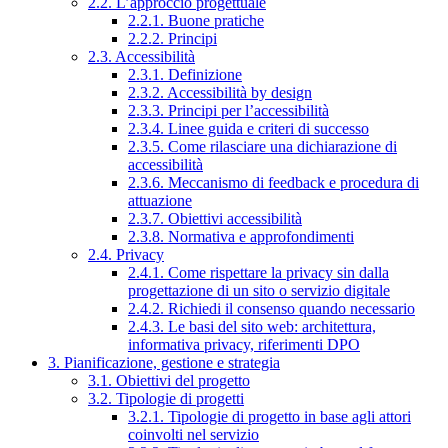
2.2. L’approccio progettuale
2.2.1. Buone pratiche
2.2.2. Principi
2.3. Accessibilità
2.3.1. Definizione
2.3.2. Accessibilità by design
2.3.3. Principi per l’accessibilità
2.3.4. Linee guida e criteri di successo
2.3.5. Come rilasciare una dichiarazione di
accessibilità
2.3.6. Meccanismo di feedback e procedura di
attuazione
2.3.7. Obiettivi accessibilità
2.3.8. Normativa e approfondimenti
2.4. Privacy
2.4.1. Come rispettare la privacy sin dalla
progettazione di un sito o servizio digitale
2.4.2. Richiedi il consenso quando necessario
2.4.3. Le basi del sito web: architettura,
informativa privacy, riferimenti DPO
3. Pianificazione, gestione e strategia
3.1. Obiettivi del progetto
3.2. Tipologie di progetti
3.2.1. Tipologie di progetto in base agli attori
coinvolti nel servizio