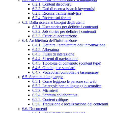
6.2.1. Content discovery
6.2.2. Dati di ricerca (search keywords)
6.2.3. Ricerca tramite analytics
6.2.4. Ricerca sui forum
6.3. Dalla ricerca ai bisogni degli utenti
6.3.1. User stories per definire i contenuti
6.3.2. Job stories per definire i contenuti
6.3.3. Criteri di accettazione
6.4. Architettura dell’informazione
6.4.1. Definire l’architettura dell’informazione
6.4.2. Alberatura
6.4.3. Flussi di interazione
6.4.4. Sistemi di navigazione
6.4.5. Tipologie di contenuto (content type)
6.4.6. Ontologie e standard
6.4.7. Vocabolari controllati e tassonomie
6.5. Scrittura e linguaggio
6.5.1. Come leggono le persone sul web
6.5.2. Le regole per un linguaggio semplice
6.5.3. Microtesti
6.5.4. Scrittura collaborativa
6.5.5. Content critique
6.5.6. Traduzione e localizzazione dei contenuti
6.6. Documenti