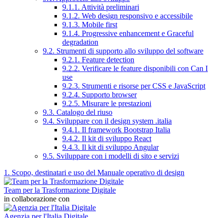
9.1.1. Attività preliminari
9.1.2. Web design responsivo e accessibile
9.1.3. Mobile first
9.1.4. Progressive enhancement e Graceful
degradation
9.2. Strumenti di supporto allo sviluppo del software
9.2.1. Feature detection
9.2.2. Verificare le feature disponibili con Can I
use
9.2.3. Strumenti e risorse per CSS e JavaScript
9.2.4. Supporto browser
9.2.5. Misurare le prestazioni
9.3. Catalogo del riuso
9.4. Sviluppare con il design system .italia
9.4.1. Il framework Bootstrap Italia
9.4.2. Il kit di sviluppo React
9.4.3. Il kit di sviluppo Angular
9.5. Sviluppare con i modelli di sito e servizi
1. Scopo, destinatari e uso del Manuale operativo di design
Team per la Trasformazione Digitale
in collaborazione con
Agenzia per l'Italia Digitale