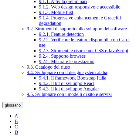
9.1.1. Attività preliminari
9.1.2. Web design responsivo e accessibile
9.1.3. Mobile first
9.1.4. Progressive enhancement e Graceful
degradation
9.2. Strumenti di supporto allo sviluppo del software
9.2.1. Feature detection
9.2.2. Verificare le feature disponibili con Can I
use
9.2.3. Strumenti e risorse per CSS e JavaScript
9.2.4. Supporto browser
9.2.5. Misurare le prestazioni
9.3. Catalogo del riuso
9.4. Sviluppare con il design system .italia
9.4.1. Il framework Bootstrap Italia
9.4.2. Il kit di sviluppo React
9.4.3. Il kit di sviluppo Angular
9.5. Sviluppare con i modelli di sito e servizi
glossario
A
B
C
D