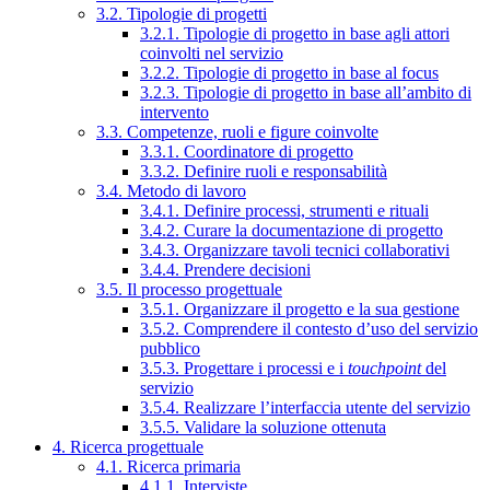
3.2. Tipologie di progetti
3.2.1. Tipologie di progetto in base agli attori
coinvolti nel servizio
3.2.2. Tipologie di progetto in base al focus
3.2.3. Tipologie di progetto in base all’ambito di
intervento
3.3. Competenze, ruoli e figure coinvolte
3.3.1. Coordinatore di progetto
3.3.2. Definire ruoli e responsabilità
3.4. Metodo di lavoro
3.4.1. Definire processi, strumenti e rituali
3.4.2. Curare la documentazione di progetto
3.4.3. Organizzare tavoli tecnici collaborativi
3.4.4. Prendere decisioni
3.5. Il processo progettuale
3.5.1. Organizzare il progetto e la sua gestione
3.5.2. Comprendere il contesto d’uso del servizio
pubblico
3.5.3. Progettare i processi e i
touchpoint
del
servizio
3.5.4. Realizzare l’interfaccia utente del servizio
3.5.5. Validare la soluzione ottenuta
4. Ricerca progettuale
4.1. Ricerca primaria
4.1.1. Interviste