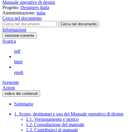
Manuale operativo di design
Progetto:
Designers Italia
Amministrazione:
italia
Cerca nel documento
Cerca nel documento
Informazioni
versione-corrente
Scarica
pdf
html
epub
Sorgente
Azioni
indice dei contenuti
Sommario
1. Scopo, destinatari e uso del Manuale operativo di design
1.1. Versionamento e storico
1.2. Consultazione del manuale
1.3. Contribuisci al manuale