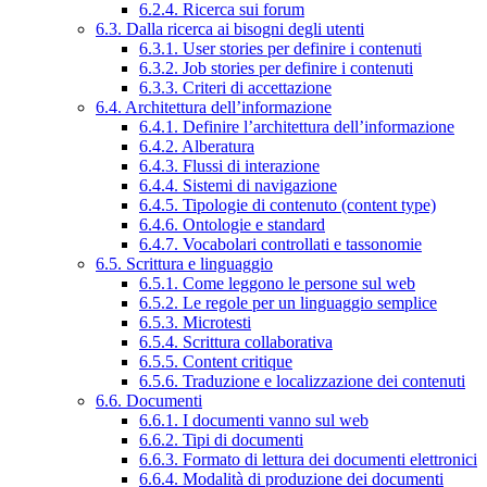
6.2.4. Ricerca sui forum
6.3. Dalla ricerca ai bisogni degli utenti
6.3.1. User stories per definire i contenuti
6.3.2. Job stories per definire i contenuti
6.3.3. Criteri di accettazione
6.4. Architettura dell’informazione
6.4.1. Definire l’architettura dell’informazione
6.4.2. Alberatura
6.4.3. Flussi di interazione
6.4.4. Sistemi di navigazione
6.4.5. Tipologie di contenuto (content type)
6.4.6. Ontologie e standard
6.4.7. Vocabolari controllati e tassonomie
6.5. Scrittura e linguaggio
6.5.1. Come leggono le persone sul web
6.5.2. Le regole per un linguaggio semplice
6.5.3. Microtesti
6.5.4. Scrittura collaborativa
6.5.5. Content critique
6.5.6. Traduzione e localizzazione dei contenuti
6.6. Documenti
6.6.1. I documenti vanno sul web
6.6.2. Tipi di documenti
6.6.3. Formato di lettura dei documenti elettronici
6.6.4. Modalità di produzione dei documenti