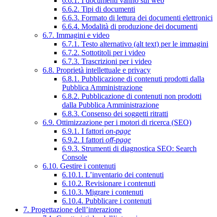
6.6.1. I documenti vanno sul web
6.6.2. Tipi di documenti
6.6.3. Formato di lettura dei documenti elettronici
6.6.4. Modalità di produzione dei documenti
6.7. Immagini e video
6.7.1. Testo alternativo (alt text) per le immagini
6.7.2. Sottotitoli per i video
6.7.3. Trascrizioni per i video
6.8. Proprietà intellettuale e privacy
6.8.1. Pubblicazione di contenuti prodotti dalla
Pubblica Amministrazione
6.8.2. Pubblicazione di contenuti non prodotti
dalla Pubblica Amministrazione
6.8.3. Consenso dei soggetti ritratti
6.9. Ottimizzazione per i motori di ricerca (SEO)
6.9.1. I fattori
on-page
6.9.2. I fattori
off-page
6.9.3. Strumenti di diagnostica SEO: Search
Console
6.10. Gestire i contenuti
6.10.1. L’inventario dei contenuti
6.10.2. Revisionare i contenuti
6.10.3. Migrare i contenuti
6.10.4. Pubblicare i contenuti
7. Progettazione dell’interazione