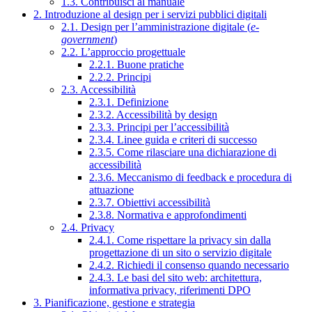
1.3. Contribuisci al manuale
2. Introduzione al design per i servizi pubblici digitali
2.1. Design per l’amministrazione digitale (
e-
government
)
2.2. L’approccio progettuale
2.2.1. Buone pratiche
2.2.2. Principi
2.3. Accessibilità
2.3.1. Definizione
2.3.2. Accessibilità by design
2.3.3. Principi per l’accessibilità
2.3.4. Linee guida e criteri di successo
2.3.5. Come rilasciare una dichiarazione di
accessibilità
2.3.6. Meccanismo di feedback e procedura di
attuazione
2.3.7. Obiettivi accessibilità
2.3.8. Normativa e approfondimenti
2.4. Privacy
2.4.1. Come rispettare la privacy sin dalla
progettazione di un sito o servizio digitale
2.4.2. Richiedi il consenso quando necessario
2.4.3. Le basi del sito web: architettura,
informativa privacy, riferimenti DPO
3. Pianificazione, gestione e strategia