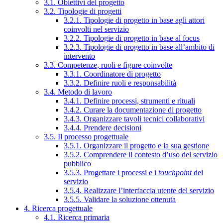
3.1. Obiettivi del progetto
3.2. Tipologie di progetti
3.2.1. Tipologie di progetto in base agli attori
coinvolti nel servizio
3.2.2. Tipologie di progetto in base al focus
3.2.3. Tipologie di progetto in base all’ambito di
intervento
3.3. Competenze, ruoli e figure coinvolte
3.3.1. Coordinatore di progetto
3.3.2. Definire ruoli e responsabilità
3.4. Metodo di lavoro
3.4.1. Definire processi, strumenti e rituali
3.4.2. Curare la documentazione di progetto
3.4.3. Organizzare tavoli tecnici collaborativi
3.4.4. Prendere decisioni
3.5. Il processo progettuale
3.5.1. Organizzare il progetto e la sua gestione
3.5.2. Comprendere il contesto d’uso del servizio
pubblico
3.5.3. Progettare i processi e i
touchpoint
del
servizio
3.5.4. Realizzare l’interfaccia utente del servizio
3.5.5. Validare la soluzione ottenuta
4. Ricerca progettuale
4.1. Ricerca primaria