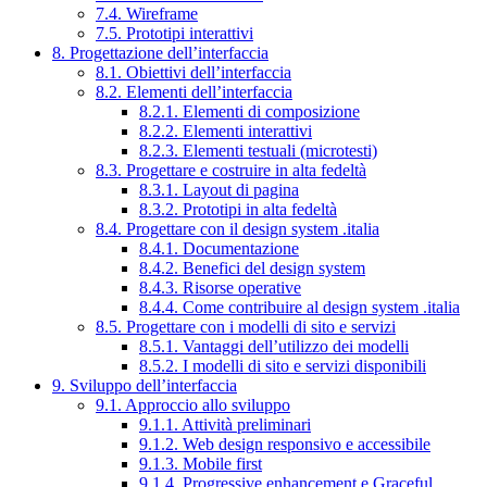
7.4. Wireframe
7.5. Prototipi interattivi
8. Progettazione dell’interfaccia
8.1. Obiettivi dell’interfaccia
8.2. Elementi dell’interfaccia
8.2.1. Elementi di composizione
8.2.2. Elementi interattivi
8.2.3. Elementi testuali (microtesti)
8.3. Progettare e costruire in alta fedeltà
8.3.1. Layout di pagina
8.3.2. Prototipi in alta fedeltà
8.4. Progettare con il design system .italia
8.4.1. Documentazione
8.4.2. Benefici del design system
8.4.3. Risorse operative
8.4.4. Come contribuire al design system .italia
8.5. Progettare con i modelli di sito e servizi
8.5.1. Vantaggi dell’utilizzo dei modelli
8.5.2. I modelli di sito e servizi disponibili
9. Sviluppo dell’interfaccia
9.1. Approccio allo sviluppo
9.1.1. Attività preliminari
9.1.2. Web design responsivo e accessibile
9.1.3. Mobile first
9.1.4. Progressive enhancement e Graceful