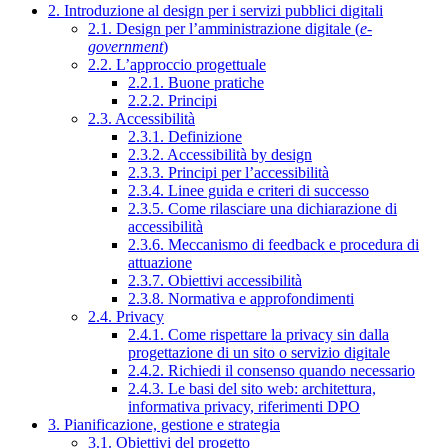
2. Introduzione al design per i servizi pubblici digitali
2.1. Design per l’amministrazione digitale (
e-
government
)
2.2. L’approccio progettuale
2.2.1. Buone pratiche
2.2.2. Principi
2.3. Accessibilità
2.3.1. Definizione
2.3.2. Accessibilità by design
2.3.3. Principi per l’accessibilità
2.3.4. Linee guida e criteri di successo
2.3.5. Come rilasciare una dichiarazione di
accessibilità
2.3.6. Meccanismo di feedback e procedura di
attuazione
2.3.7. Obiettivi accessibilità
2.3.8. Normativa e approfondimenti
2.4. Privacy
2.4.1. Come rispettare la privacy sin dalla
progettazione di un sito o servizio digitale
2.4.2. Richiedi il consenso quando necessario
2.4.3. Le basi del sito web: architettura,
informativa privacy, riferimenti DPO
3. Pianificazione, gestione e strategia
3.1. Obiettivi del progetto