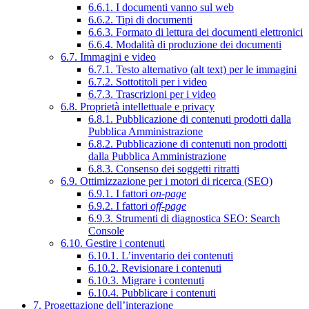
6.6.1. I documenti vanno sul web
6.6.2. Tipi di documenti
6.6.3. Formato di lettura dei documenti elettronici
6.6.4. Modalità di produzione dei documenti
6.7. Immagini e video
6.7.1. Testo alternativo (alt text) per le immagini
6.7.2. Sottotitoli per i video
6.7.3. Trascrizioni per i video
6.8. Proprietà intellettuale e privacy
6.8.1. Pubblicazione di contenuti prodotti dalla
Pubblica Amministrazione
6.8.2. Pubblicazione di contenuti non prodotti
dalla Pubblica Amministrazione
6.8.3. Consenso dei soggetti ritratti
6.9. Ottimizzazione per i motori di ricerca (SEO)
6.9.1. I fattori
on-page
6.9.2. I fattori
off-page
6.9.3. Strumenti di diagnostica SEO: Search
Console
6.10. Gestire i contenuti
6.10.1. L’inventario dei contenuti
6.10.2. Revisionare i contenuti
6.10.3. Migrare i contenuti
6.10.4. Pubblicare i contenuti
7. Progettazione dell’interazione