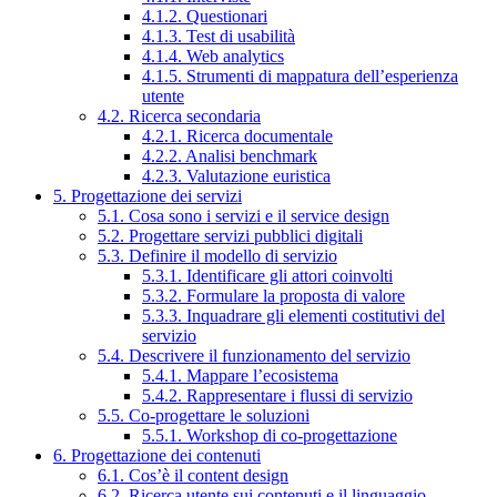
4.1.2. Questionari
4.1.3. Test di usabilità
4.1.4. Web analytics
4.1.5. Strumenti di mappatura dell’esperienza
utente
4.2. Ricerca secondaria
4.2.1. Ricerca documentale
4.2.2. Analisi benchmark
4.2.3. Valutazione euristica
5. Progettazione dei servizi
5.1. Cosa sono i servizi e il service design
5.2. Progettare servizi pubblici digitali
5.3. Definire il modello di servizio
5.3.1. Identificare gli attori coinvolti
5.3.2. Formulare la proposta di valore
5.3.3. Inquadrare gli elementi costitutivi del
servizio
5.4. Descrivere il funzionamento del servizio
5.4.1. Mappare l’ecosistema
5.4.2. Rappresentare i flussi di servizio
5.5. Co-progettare le soluzioni
5.5.1. Workshop di co-progettazione
6. Progettazione dei contenuti
6.1. Cos’è il content design
6.2. Ricerca utente sui contenuti e il linguaggio