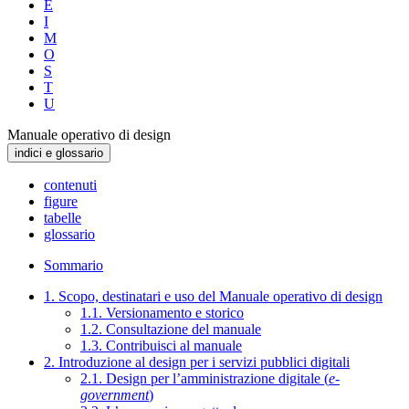
E
I
M
O
S
T
U
Manuale operativo di design
indici e glossario
contenuti
figure
tabelle
glossario
Sommario
1. Scopo, destinatari e uso del Manuale operativo di design
1.1. Versionamento e storico
1.2. Consultazione del manuale
1.3. Contribuisci al manuale
2. Introduzione al design per i servizi pubblici digitali
2.1. Design per l’amministrazione digitale (
e-
government
)