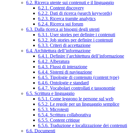
6.2. Ricerca utente sui contenuti e il linguaggio
6.2.1. Content discovery
6.2.2. Dati di ricerca (search keywords)
6.2.3. Ricerca tramite analytics
6.2.4. Ricerca sui forum
6.3. Dalla ricerca ai bisogni degli utenti
6.3.1. User stories per definire i contenuti
6.3.2. Job stories per definire i contenuti
6.3.3. Criteri di accettazione
6.4. Architettura dell’informazione
6.4.1. Definire l’architettura dell’informazione
6.4.2. Alberatura
6.4.3. Flussi di interazione
6.4.4. Sistemi di navigazione
6.4.5. Tipologie di contenuto (content type)
6.4.6. Ontologie e standard
6.4.7. Vocabolari controllati e tassonomie
6.5. Scrittura e linguaggio
6.5.1. Come leggono le persone sul web
6.5.2. Le regole per un linguaggio semplice
6.5.3. Microtesti
6.5.4. Scrittura collaborativa
6.5.5. Content critique
6.5.6. Traduzione e localizzazione dei contenuti
6.6. Documenti