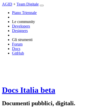
AGID
+
Team Digitale
Piano Triennale
Le community
Developers
Designers
Gli strumenti
Forum
Docs
GitHub
Docs Italia
beta
Documenti pubblici, digitali.