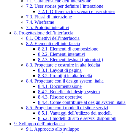
7.1. Caratteristiche dell’interazione
7.2. User stories per definire l’interazione
7.2.1. Differenza tra scenari e user stories
7.3. Flussi di interazione
7.4. Wireframe
7.5. Prototipi interattivi
8. Progettazione dell’interfaccia
8.1. Obiettivi dell’interfaccia
8.2. Elementi dell’interfaccia
8.2.1. Elementi di composizione
8.2.2. Elementi interattivi
8.2.3. Elementi testuali (microtesti)
8.3. Progettare e costruire in alta fedeltà
8.3.1. Layout di pagina
8.3.2. Prototipi in alta fedeltà
8.4. Progettare con il design system .italia
8.4.1. Documentazione
8.4.2. Benefici del design system
8.4.3. Risorse operative
8.4.4. Come contribuire al design system .italia
8.5. Progettare con i modelli di sito e servizi
8.5.1. Vantaggi dell’utilizzo dei modelli
8.5.2. I modelli di sito e servizi disponibili
9. Sviluppo dell’interfaccia
9.1. Approccio allo sviluppo