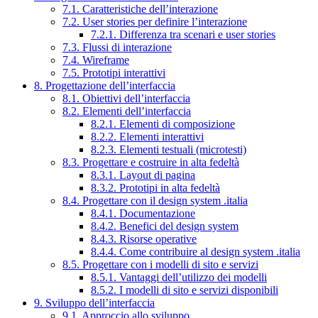
7.1. Caratteristiche dell’interazione
7.2. User stories per definire l’interazione
7.2.1. Differenza tra scenari e user stories
7.3. Flussi di interazione
7.4. Wireframe
7.5. Prototipi interattivi
8. Progettazione dell’interfaccia
8.1. Obiettivi dell’interfaccia
8.2. Elementi dell’interfaccia
8.2.1. Elementi di composizione
8.2.2. Elementi interattivi
8.2.3. Elementi testuali (microtesti)
8.3. Progettare e costruire in alta fedeltà
8.3.1. Layout di pagina
8.3.2. Prototipi in alta fedeltà
8.4. Progettare con il design system .italia
8.4.1. Documentazione
8.4.2. Benefici del design system
8.4.3. Risorse operative
8.4.4. Come contribuire al design system .italia
8.5. Progettare con i modelli di sito e servizi
8.5.1. Vantaggi dell’utilizzo dei modelli
8.5.2. I modelli di sito e servizi disponibili
9. Sviluppo dell’interfaccia
9.1. Approccio allo sviluppo