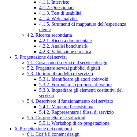
4.1.1. Interviste
4.1.2. Questionari
4.1.3. Test di usabilità
4.1.4. Web analytics
4.1.5. Strumenti di mappatura dell’esperienza
utente
4.2. Ricerca secondaria
4.2.1. Ricerca documentale
4.2.2. Analisi benchmark
4.2.3. Valutazione euristica
5. Progettazione dei servizi
5.1. Cosa sono i servizi e il service design
5.2. Progettare servizi pubblici digitali
5.3. Definire il modello di servizio
5.3.1. Identificare gli attori coinvolti
5.3.2. Formulare la proposta di valore
5.3.3. Inquadrare gli elementi costitutivi del
servizio
5.4. Descrivere il funzionamento del servizio
5.4.1. Mappare l’ecosistema
5.4.2. Rappresentare i flussi di servizio
5.5. Co-progettare le soluzioni
5.5.1. Workshop di co-progettazione
6. Progettazione dei contenuti
6.1. Cos’è il content design