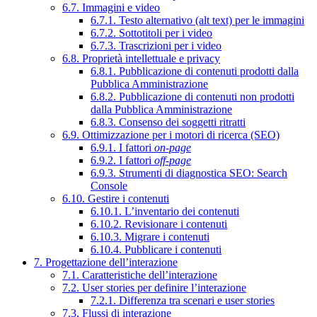
6.7. Immagini e video
6.7.1. Testo alternativo (alt text) per le immagini
6.7.2. Sottotitoli per i video
6.7.3. Trascrizioni per i video
6.8. Proprietà intellettuale e privacy
6.8.1. Pubblicazione di contenuti prodotti dalla
Pubblica Amministrazione
6.8.2. Pubblicazione di contenuti non prodotti
dalla Pubblica Amministrazione
6.8.3. Consenso dei soggetti ritratti
6.9. Ottimizzazione per i motori di ricerca (SEO)
6.9.1. I fattori
on-page
6.9.2. I fattori
off-page
6.9.3. Strumenti di diagnostica SEO: Search
Console
6.10. Gestire i contenuti
6.10.1. L’inventario dei contenuti
6.10.2. Revisionare i contenuti
6.10.3. Migrare i contenuti
6.10.4. Pubblicare i contenuti
7. Progettazione dell’interazione
7.1. Caratteristiche dell’interazione
7.2. User stories per definire l’interazione
7.2.1. Differenza tra scenari e user stories
7.3. Flussi di interazione