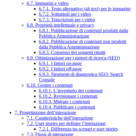
6.7. Immagini e video
6.7.1. Testo alternativo (alt text) per le immagini
6.7.2. Sottotitoli per i video
6.7.3. Trascrizioni per i video
6.8. Proprietà intellettuale e privacy
6.8.1. Pubblicazione di contenuti prodotti dalla
Pubblica Amministrazione
6.8.2. Pubblicazione di contenuti non prodotti
dalla Pubblica Amministrazione
6.8.3. Consenso dei soggetti ritratti
6.9. Ottimizzazione per i motori di ricerca (SEO)
6.9.1. I fattori
on-page
6.9.2. I fattori
off-page
6.9.3. Strumenti di diagnostica SEO: Search
Console
6.10. Gestire i contenuti
6.10.1. L’inventario dei contenuti
6.10.2. Revisionare i contenuti
6.10.3. Migrare i contenuti
6.10.4. Pubblicare i contenuti
7. Progettazione dell’interazione
7.1. Caratteristiche dell’interazione
7.2. User stories per definire l’interazione
7.2.1. Differenza tra scenari e user stories
7.3. Flussi di interazione