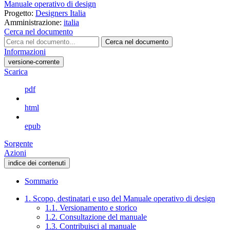
Manuale operativo di design
Progetto:
Designers Italia
Amministrazione:
italia
Cerca nel documento
Cerca nel documento
Informazioni
versione-corrente
Scarica
pdf
html
epub
Sorgente
Azioni
indice dei contenuti
Sommario
1. Scopo, destinatari e uso del Manuale operativo di design
1.1. Versionamento e storico
1.2. Consultazione del manuale
1.3. Contribuisci al manuale