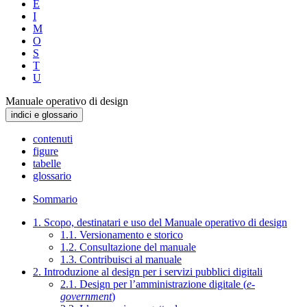
E
I
M
O
S
T
U
Manuale operativo di design
indici e glossario
contenuti
figure
tabelle
glossario
Sommario
1. Scopo, destinatari e uso del Manuale operativo di design
1.1. Versionamento e storico
1.2. Consultazione del manuale
1.3. Contribuisci al manuale
2. Introduzione al design per i servizi pubblici digitali
2.1. Design per l’amministrazione digitale (
e-
government
)