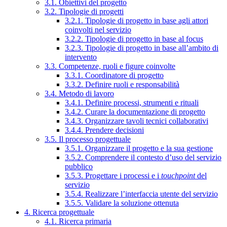
3.1. Obiettivi del progetto
3.2. Tipologie di progetti
3.2.1. Tipologie di progetto in base agli attori
coinvolti nel servizio
3.2.2. Tipologie di progetto in base al focus
3.2.3. Tipologie di progetto in base all’ambito di
intervento
3.3. Competenze, ruoli e figure coinvolte
3.3.1. Coordinatore di progetto
3.3.2. Definire ruoli e responsabilità
3.4. Metodo di lavoro
3.4.1. Definire processi, strumenti e rituali
3.4.2. Curare la documentazione di progetto
3.4.3. Organizzare tavoli tecnici collaborativi
3.4.4. Prendere decisioni
3.5. Il processo progettuale
3.5.1. Organizzare il progetto e la sua gestione
3.5.2. Comprendere il contesto d’uso del servizio
pubblico
3.5.3. Progettare i processi e i
touchpoint
del
servizio
3.5.4. Realizzare l’interfaccia utente del servizio
3.5.5. Validare la soluzione ottenuta
4. Ricerca progettuale
4.1. Ricerca primaria