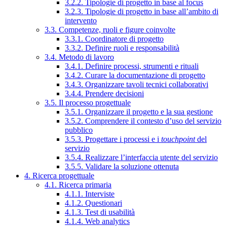
3.2.2. Tipologie di progetto in base al focus
3.2.3. Tipologie di progetto in base all’ambito di
intervento
3.3. Competenze, ruoli e figure coinvolte
3.3.1. Coordinatore di progetto
3.3.2. Definire ruoli e responsabilità
3.4. Metodo di lavoro
3.4.1. Definire processi, strumenti e rituali
3.4.2. Curare la documentazione di progetto
3.4.3. Organizzare tavoli tecnici collaborativi
3.4.4. Prendere decisioni
3.5. Il processo progettuale
3.5.1. Organizzare il progetto e la sua gestione
3.5.2. Comprendere il contesto d’uso del servizio
pubblico
3.5.3. Progettare i processi e i
touchpoint
del
servizio
3.5.4. Realizzare l’interfaccia utente del servizio
3.5.5. Validare la soluzione ottenuta
4. Ricerca progettuale
4.1. Ricerca primaria
4.1.1. Interviste
4.1.2. Questionari
4.1.3. Test di usabilità
4.1.4. Web analytics