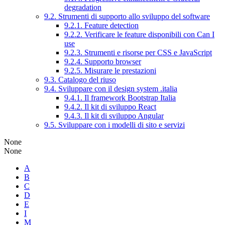
degradation
9.2. Strumenti di supporto allo sviluppo del software
9.2.1. Feature detection
9.2.2. Verificare le feature disponibili con Can I
use
9.2.3. Strumenti e risorse per CSS e JavaScript
9.2.4. Supporto browser
9.2.5. Misurare le prestazioni
9.3. Catalogo del riuso
9.4. Sviluppare con il design system .italia
9.4.1. Il framework Bootstrap Italia
9.4.2. Il kit di sviluppo React
9.4.3. Il kit di sviluppo Angular
9.5. Sviluppare con i modelli di sito e servizi
None
None
A
B
C
D
E
I
M