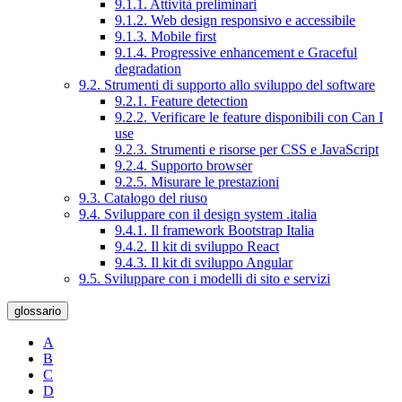
9.1.1. Attività preliminari
9.1.2. Web design responsivo e accessibile
9.1.3. Mobile first
9.1.4. Progressive enhancement e Graceful
degradation
9.2. Strumenti di supporto allo sviluppo del software
9.2.1. Feature detection
9.2.2. Verificare le feature disponibili con Can I
use
9.2.3. Strumenti e risorse per CSS e JavaScript
9.2.4. Supporto browser
9.2.5. Misurare le prestazioni
9.3. Catalogo del riuso
9.4. Sviluppare con il design system .italia
9.4.1. Il framework Bootstrap Italia
9.4.2. Il kit di sviluppo React
9.4.3. Il kit di sviluppo Angular
9.5. Sviluppare con i modelli di sito e servizi
glossario
A
B
C
D