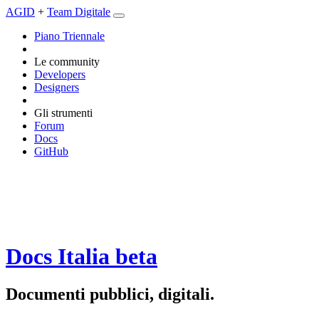
AGID
+
Team Digitale
Piano Triennale
Le community
Developers
Designers
Gli strumenti
Forum
Docs
GitHub
Docs Italia
beta
Documenti pubblici, digitali.