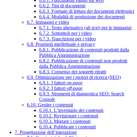
6.6.1. I documenti vanno sul web
6.6.2. Tipi di documenti
6.6.3. Formato di lettura dei documenti elettronici
6.6.4. Modalità di produzione dei documenti
6.7. Immagini e video
6.7.1. Testo alternativo (alt text) per le immagini
6.7.2. Sottotitoli per i video
6.7.3. Trascrizioni per i video
6.8. Proprietà intellettuale e privacy
6.8.1. Pubblicazione di contenuti prodotti dalla
Pubblica Amministrazione
6.8.2. Pubblicazione di contenuti non prodotti
dalla Pubblica Amministrazione
6.8.3. Consenso dei soggetti ritratti
6.9. Ottimizzazione per i motori di ricerca (SEO)
6.9.1. I fattori
on-page
6.9.2. I fattori
off-page
6.9.3. Strumenti di diagnostica SEO: Search
Console
6.10. Gestire i contenuti
6.10.1. L’inventario dei contenuti
6.10.2. Revisionare i contenuti
6.10.3. Migrare i contenuti
6.10.4. Pubblicare i contenuti
7. Progettazione dell’interazione