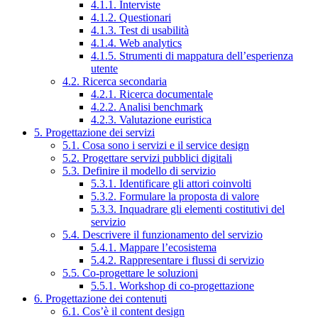
4.1.1. Interviste
4.1.2. Questionari
4.1.3. Test di usabilità
4.1.4. Web analytics
4.1.5. Strumenti di mappatura dell’esperienza
utente
4.2. Ricerca secondaria
4.2.1. Ricerca documentale
4.2.2. Analisi benchmark
4.2.3. Valutazione euristica
5. Progettazione dei servizi
5.1. Cosa sono i servizi e il service design
5.2. Progettare servizi pubblici digitali
5.3. Definire il modello di servizio
5.3.1. Identificare gli attori coinvolti
5.3.2. Formulare la proposta di valore
5.3.3. Inquadrare gli elementi costitutivi del
servizio
5.4. Descrivere il funzionamento del servizio
5.4.1. Mappare l’ecosistema
5.4.2. Rappresentare i flussi di servizio
5.5. Co-progettare le soluzioni
5.5.1. Workshop di co-progettazione
6. Progettazione dei contenuti
6.1. Cos’è il content design