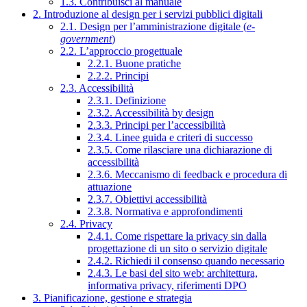
1.3. Contribuisci al manuale
2. Introduzione al design per i servizi pubblici digitali
2.1. Design per l’amministrazione digitale (
e-
government
)
2.2. L’approccio progettuale
2.2.1. Buone pratiche
2.2.2. Principi
2.3. Accessibilità
2.3.1. Definizione
2.3.2. Accessibilità by design
2.3.3. Principi per l’accessibilità
2.3.4. Linee guida e criteri di successo
2.3.5. Come rilasciare una dichiarazione di
accessibilità
2.3.6. Meccanismo di feedback e procedura di
attuazione
2.3.7. Obiettivi accessibilità
2.3.8. Normativa e approfondimenti
2.4. Privacy
2.4.1. Come rispettare la privacy sin dalla
progettazione di un sito o servizio digitale
2.4.2. Richiedi il consenso quando necessario
2.4.3. Le basi del sito web: architettura,
informativa privacy, riferimenti DPO
3. Pianificazione, gestione e strategia