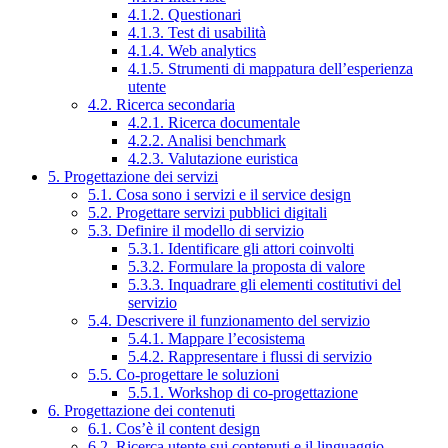
4.1.2. Questionari
4.1.3. Test di usabilità
4.1.4. Web analytics
4.1.5. Strumenti di mappatura dell’esperienza
utente
4.2. Ricerca secondaria
4.2.1. Ricerca documentale
4.2.2. Analisi benchmark
4.2.3. Valutazione euristica
5. Progettazione dei servizi
5.1. Cosa sono i servizi e il service design
5.2. Progettare servizi pubblici digitali
5.3. Definire il modello di servizio
5.3.1. Identificare gli attori coinvolti
5.3.2. Formulare la proposta di valore
5.3.3. Inquadrare gli elementi costitutivi del
servizio
5.4. Descrivere il funzionamento del servizio
5.4.1. Mappare l’ecosistema
5.4.2. Rappresentare i flussi di servizio
5.5. Co-progettare le soluzioni
5.5.1. Workshop di co-progettazione
6. Progettazione dei contenuti
6.1. Cos’è il content design
6.2. Ricerca utente sui contenuti e il linguaggio