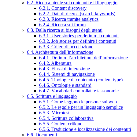
6.2. Ricerca utente sui contenuti e il linguaggio
6.2.1. Content discovery
6.2.2. Dati di ricerca (search keywords)
6.2.3. Ricerca tramite analytics
6.2.4. Ricerca sui forum
6.3. Dalla ricerca ai bisogni degli utenti
6.3.1. User stories per definire i contenuti
6.3.2. Job stories per definire i contenuti
6.3.3. Criteri di accettazione
6.4. Architettura dell’informazione
6.4.1. Definire l’architettura dell’informazione
6.4.2. Alberatura
6.4.3. Flussi di interazione
6.4.4. Sistemi di navigazione
6.4.5. Tipologie di contenuto (content type)
6.4.6. Ontologie e standard
6.4.7. Vocabolari controllati e tassonomie
6.5. Scrittura e linguaggio
6.5.1. Come leggono le persone sul web
6.5.2. Le regole per un linguaggio semplice
6.5.3. Microtesti
6.5.4. Scrittura collaborativa
6.5.5. Content critique
6.5.6. Traduzione e localizzazione dei contenuti
6.6. Documenti