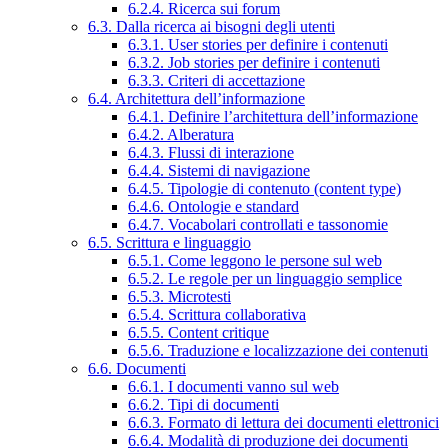
6.2.4. Ricerca sui forum
6.3. Dalla ricerca ai bisogni degli utenti
6.3.1. User stories per definire i contenuti
6.3.2. Job stories per definire i contenuti
6.3.3. Criteri di accettazione
6.4. Architettura dell’informazione
6.4.1. Definire l’architettura dell’informazione
6.4.2. Alberatura
6.4.3. Flussi di interazione
6.4.4. Sistemi di navigazione
6.4.5. Tipologie di contenuto (content type)
6.4.6. Ontologie e standard
6.4.7. Vocabolari controllati e tassonomie
6.5. Scrittura e linguaggio
6.5.1. Come leggono le persone sul web
6.5.2. Le regole per un linguaggio semplice
6.5.3. Microtesti
6.5.4. Scrittura collaborativa
6.5.5. Content critique
6.5.6. Traduzione e localizzazione dei contenuti
6.6. Documenti
6.6.1. I documenti vanno sul web
6.6.2. Tipi di documenti
6.6.3. Formato di lettura dei documenti elettronici
6.6.4. Modalità di produzione dei documenti