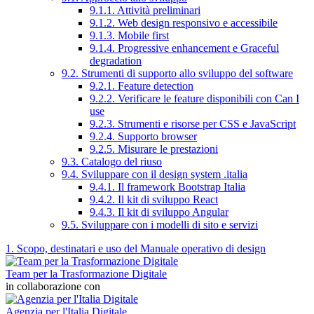
9.1.1. Attività preliminari
9.1.2. Web design responsivo e accessibile
9.1.3. Mobile first
9.1.4. Progressive enhancement e Graceful
degradation
9.2. Strumenti di supporto allo sviluppo del software
9.2.1. Feature detection
9.2.2. Verificare le feature disponibili con Can I
use
9.2.3. Strumenti e risorse per CSS e JavaScript
9.2.4. Supporto browser
9.2.5. Misurare le prestazioni
9.3. Catalogo del riuso
9.4. Sviluppare con il design system .italia
9.4.1. Il framework Bootstrap Italia
9.4.2. Il kit di sviluppo React
9.4.3. Il kit di sviluppo Angular
9.5. Sviluppare con i modelli di sito e servizi
1. Scopo, destinatari e uso del Manuale operativo di design
Team per la Trasformazione Digitale
in collaborazione con
Agenzia per l'Italia Digitale