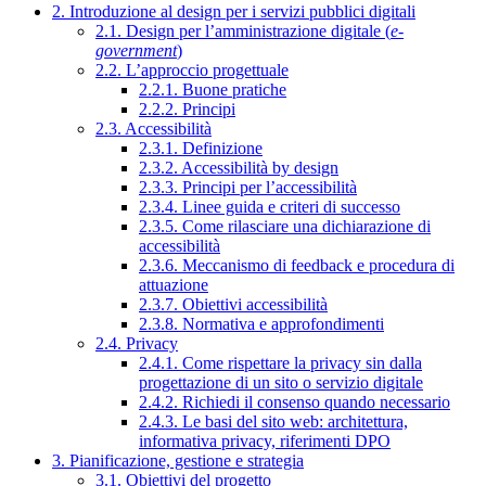
2. Introduzione al design per i servizi pubblici digitali
2.1. Design per l’amministrazione digitale (
e-
government
)
2.2. L’approccio progettuale
2.2.1. Buone pratiche
2.2.2. Principi
2.3. Accessibilità
2.3.1. Definizione
2.3.2. Accessibilità by design
2.3.3. Principi per l’accessibilità
2.3.4. Linee guida e criteri di successo
2.3.5. Come rilasciare una dichiarazione di
accessibilità
2.3.6. Meccanismo di feedback e procedura di
attuazione
2.3.7. Obiettivi accessibilità
2.3.8. Normativa e approfondimenti
2.4. Privacy
2.4.1. Come rispettare la privacy sin dalla
progettazione di un sito o servizio digitale
2.4.2. Richiedi il consenso quando necessario
2.4.3. Le basi del sito web: architettura,
informativa privacy, riferimenti DPO
3. Pianificazione, gestione e strategia
3.1. Obiettivi del progetto