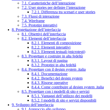
7.1. Caratteristiche dell’interazione
7.2. User stories per definire l’interazione
7.2.1. Differenza tra scenari e user stories
7.3. Flussi di interazione
7.4. Wireframe
7.5. Prototipi interattivi
8. Progettazione dell’interfaccia
8.1. Obiettivi dell’interfaccia
8.2. Elementi dell’interfaccia
8.2.1. Elementi di composizione
8.2.2. Elementi interattivi
8.2.3. Elementi testuali (microtesti)
8.3. Progettare e costruire in alta fedeltà
8.3.1. Layout di pagina
8.3.2. Prototipi in alta fedeltà
8.4. Progettare con il design system .italia
8.4.1. Documentazione
8.4.2. Benefici del design system
8.4.3. Risorse operative
8.4.4. Come contribuire al design system .italia
8.5. Progettare con i modelli di sito e servizi
8.5.1. Vantaggi dell’utilizzo dei modelli
8.5.2. I modelli di sito e servizi disponibili
9. Sviluppo dell’interfaccia
9.1. Approccio allo sviluppo