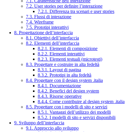
7.1. Caratteristiche dell’interazione
7.2. User stories per definire l’interazione
7.2.1. Differenza tra scenari e user stories
7.3. Flussi di interazione
7.4. Wireframe
7.5. Prototipi interattivi
8. Progettazione dell’interfaccia
8.1. Obiettivi dell’interfaccia
8.2. Elementi dell’interfaccia
8.2.1. Elementi di composizione
8.2.2. Elementi interattivi
8.2.3. Elementi testuali (microtesti)
8.3. Progettare e costruire in alta fedeltà
8.3.1. Layout di pagina
8.3.2. Prototipi in alta fedeltà
8.4. Progettare con il design system .italia
8.4.1. Documentazione
8.4.2. Benefici del design system
8.4.3. Risorse operative
8.4.4. Come contribuire al design system .italia
8.5. Progettare con i modelli di sito e servizi
8.5.1. Vantaggi dell’utilizzo dei modelli
8.5.2. I modelli di sito e servizi disponibili
9. Sviluppo dell’interfaccia
9.1. Approccio allo sviluppo