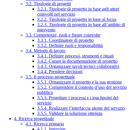
3.2. Tipologie di progetti
3.2.1. Tipologie di progetto in base agli attori
coinvolti nel servizio
3.2.2. Tipologie di progetto in base al focus
3.2.3. Tipologie di progetto in base all’ambito di
intervento
3.3. Competenze, ruoli e figure coinvolte
3.3.1. Coordinatore di progetto
3.3.2. Definire ruoli e responsabilità
3.4. Metodo di lavoro
3.4.1. Definire processi, strumenti e rituali
3.4.2. Curare la documentazione di progetto
3.4.3. Organizzare tavoli tecnici collaborativi
3.4.4. Prendere decisioni
3.5. Il processo progettuale
3.5.1. Organizzare il progetto e la sua gestione
3.5.2. Comprendere il contesto d’uso del servizio
pubblico
3.5.3. Progettare i processi e i
touchpoint
del
servizio
3.5.4. Realizzare l’interfaccia utente del servizio
3.5.5. Validare la soluzione ottenuta
4. Ricerca progettuale
4.1. Ricerca primaria
4.1.1. Interviste