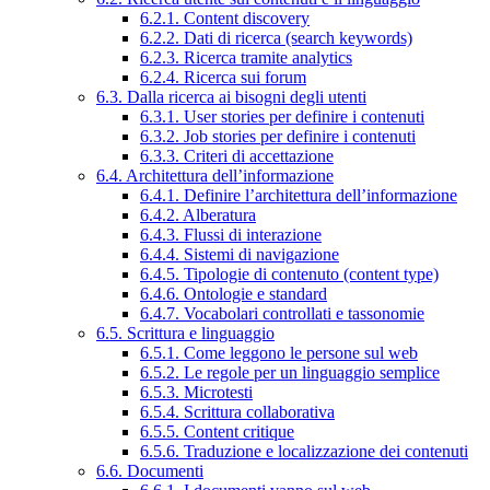
6.2.1. Content discovery
6.2.2. Dati di ricerca (search keywords)
6.2.3. Ricerca tramite analytics
6.2.4. Ricerca sui forum
6.3. Dalla ricerca ai bisogni degli utenti
6.3.1. User stories per definire i contenuti
6.3.2. Job stories per definire i contenuti
6.3.3. Criteri di accettazione
6.4. Architettura dell’informazione
6.4.1. Definire l’architettura dell’informazione
6.4.2. Alberatura
6.4.3. Flussi di interazione
6.4.4. Sistemi di navigazione
6.4.5. Tipologie di contenuto (content type)
6.4.6. Ontologie e standard
6.4.7. Vocabolari controllati e tassonomie
6.5. Scrittura e linguaggio
6.5.1. Come leggono le persone sul web
6.5.2. Le regole per un linguaggio semplice
6.5.3. Microtesti
6.5.4. Scrittura collaborativa
6.5.5. Content critique
6.5.6. Traduzione e localizzazione dei contenuti
6.6. Documenti