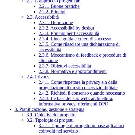
2.2. L’approccio progettuale
2.2.1. Buone pratiche
2.2.2. Principi
2.3. Accessibilità
2.3.1. Definizione
2.3.2. Accessibilità by design
2.3.3. Principi per l’accessibilità
2.3.4. Linee guida e criteri di successo
2.3.5. Come rilasciare una dichiarazione di
accessibilità
2.3.6. Meccanismo di feedback e procedura di
attuazione
2.3.7. Obiettivi accessibilità
2.3.8. Normativa e approfondimenti
2.4. Privacy
2.4.1. Come rispettare la privacy sin dalla
progettazione di un sito o servizio digitale
2.4.2. Richiedi il consenso quando necessario
2.4.3. Le basi del sito web: architettura,
informativa privacy, riferimenti DPO
3. Pianificazione, gestione e strategia
3.1. Obiettivi del progetto
3.2. Tipologie di progetti
3.2.1. Tipologie di progetto in base agli attori
coinvolti nel servizio