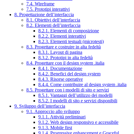
7.4. Wireframe
7.5. Prototipi interattivi
8. Progettazione dell’interfaccia
8.1. Obiettivi dell’interfaccia
8.2. Elementi dell’interfaccia
8.2.1. Elementi di composizione
8.2.2. Elementi interattivi
8.2.3. Elementi testuali (microtesti)
8.3. Progettare e costruire in alta fedeltà
8.3.1. Layout di pagina
8.3.2. Prototipi in alta fedeltà
8.4. Progettare con il design system .italia
8.4.1. Documentazione
8.4.2. Benefici del design system
8.4.3. Risorse operative
8.4.4. Come contribuire al design system .italia
8.5. Progettare con i modelli di sito e servizi
8.5.1. Vantaggi dell’utilizzo dei modelli
8.5.2. I modelli di sito e servizi disponibili
9. Sviluppo dell’interfaccia
9.1. Approccio allo sviluppo
9.1.1. Attività preliminari
9.1.2. Web design responsivo e accessibile
9.1.3. Mobile first
9.1.4. Progressive enhancement e Graceful