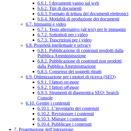
6.6.1. I documenti vanno sul web
6.6.2. Tipi di documenti
6.6.3. Formato di lettura dei documenti elettronici
6.6.4. Modalità di produzione dei documenti
6.7. Immagini e video
6.7.1. Testo alternativo (alt text) per le immagini
6.7.2. Sottotitoli per i video
6.7.3. Trascrizioni per i video
6.8. Proprietà intellettuale e privacy
6.8.1. Pubblicazione di contenuti prodotti dalla
Pubblica Amministrazione
6.8.2. Pubblicazione di contenuti non prodotti
dalla Pubblica Amministrazione
6.8.3. Consenso dei soggetti ritratti
6.9. Ottimizzazione per i motori di ricerca (SEO)
6.9.1. I fattori
on-page
6.9.2. I fattori
off-page
6.9.3. Strumenti di diagnostica SEO: Search
Console
6.10. Gestire i contenuti
6.10.1. L’inventario dei contenuti
6.10.2. Revisionare i contenuti
6.10.3. Migrare i contenuti
6.10.4. Pubblicare i contenuti
7. Progettazione dell’interazione