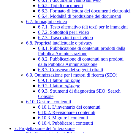
6.6.1. I documenti vanno sul web
6.6.2. Tipi di documenti
6.6.3. Formato di lettura dei documenti elettronici
6.6.4. Modalità di produzione dei documenti
6.7. Immagini e video
6.7.1. Testo alternativo (alt text) per le immagini
6.7.2. Sottotitoli per i video
6.7.3. Trascrizioni per i video
6.8. Proprietà intellettuale e privacy
6.8.1. Pubblicazione di contenuti prodotti dalla
Pubblica Amministrazione
6.8.2. Pubblicazione di contenuti non prodotti
dalla Pubblica Amministrazione
6.8.3. Consenso dei soggetti ritratti
6.9. Ottimizzazione per i motori di ricerca (SEO)
6.9.1. I fattori
on-page
6.9.2. I fattori
off-page
6.9.3. Strumenti di diagnostica SEO: Search
Console
6.10. Gestire i contenuti
6.10.1. L’inventario dei contenuti
6.10.2. Revisionare i contenuti
6.10.3. Migrare i contenuti
6.10.4. Pubblicare i contenuti
7. Progettazione dell’interazione