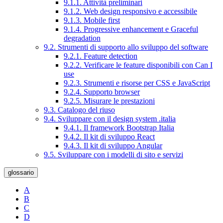
9.1.1. Attività preliminari
9.1.2. Web design responsivo e accessibile
9.1.3. Mobile first
9.1.4. Progressive enhancement e Graceful
degradation
9.2. Strumenti di supporto allo sviluppo del software
9.2.1. Feature detection
9.2.2. Verificare le feature disponibili con Can I
use
9.2.3. Strumenti e risorse per CSS e JavaScript
9.2.4. Supporto browser
9.2.5. Misurare le prestazioni
9.3. Catalogo del riuso
9.4. Sviluppare con il design system .italia
9.4.1. Il framework Bootstrap Italia
9.4.2. Il kit di sviluppo React
9.4.3. Il kit di sviluppo Angular
9.5. Sviluppare con i modelli di sito e servizi
glossario
A
B
C
D