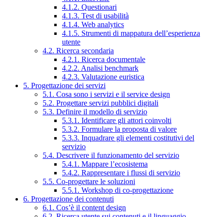
4.1.2. Questionari
4.1.3. Test di usabilità
4.1.4. Web analytics
4.1.5. Strumenti di mappatura dell’esperienza
utente
4.2. Ricerca secondaria
4.2.1. Ricerca documentale
4.2.2. Analisi benchmark
4.2.3. Valutazione euristica
5. Progettazione dei servizi
5.1. Cosa sono i servizi e il service design
5.2. Progettare servizi pubblici digitali
5.3. Definire il modello di servizio
5.3.1. Identificare gli attori coinvolti
5.3.2. Formulare la proposta di valore
5.3.3. Inquadrare gli elementi costitutivi del
servizio
5.4. Descrivere il funzionamento del servizio
5.4.1. Mappare l’ecosistema
5.4.2. Rappresentare i flussi di servizio
5.5. Co-progettare le soluzioni
5.5.1. Workshop di co-progettazione
6. Progettazione dei contenuti
6.1. Cos’è il content design
6.2. Ricerca utente sui contenuti e il linguaggio