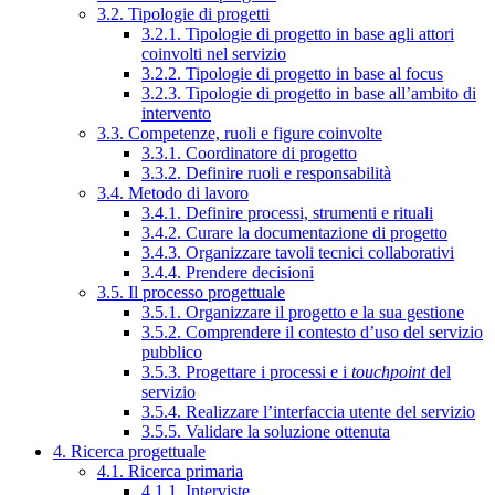
3.2. Tipologie di progetti
3.2.1. Tipologie di progetto in base agli attori
coinvolti nel servizio
3.2.2. Tipologie di progetto in base al focus
3.2.3. Tipologie di progetto in base all’ambito di
intervento
3.3. Competenze, ruoli e figure coinvolte
3.3.1. Coordinatore di progetto
3.3.2. Definire ruoli e responsabilità
3.4. Metodo di lavoro
3.4.1. Definire processi, strumenti e rituali
3.4.2. Curare la documentazione di progetto
3.4.3. Organizzare tavoli tecnici collaborativi
3.4.4. Prendere decisioni
3.5. Il processo progettuale
3.5.1. Organizzare il progetto e la sua gestione
3.5.2. Comprendere il contesto d’uso del servizio
pubblico
3.5.3. Progettare i processi e i
touchpoint
del
servizio
3.5.4. Realizzare l’interfaccia utente del servizio
3.5.5. Validare la soluzione ottenuta
4. Ricerca progettuale
4.1. Ricerca primaria
4.1.1. Interviste