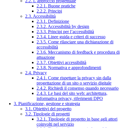
2.2. L’approccio progettuale
2.2.1. Buone pratiche
2.2.2. Principi
2.3. Accessibilità
2.3.1. Definizione
2.3.2. Accessibilità by design
2.3.3. Principi per l’accessibilità
2.3.4. Linee guida e criteri di successo
2.3.5. Come rilasciare una dichiarazione di
accessibilità
2.3.6. Meccanismo di feedback e procedura di
attuazione
2.3.7. Obiettivi accessibilità
2.3.8. Normativa e approfondimenti
2.4. Privacy
2.4.1. Come rispettare la privacy sin dalla
progettazione di un sito o servizio digitale
2.4.2. Richiedi il consenso quando necessario
2.4.3. Le basi del sito web: architettura,
informativa privacy, riferimenti DPO
3. Pianificazione, gestione e strategia
3.1. Obiettivi del progetto
3.2. Tipologie di progetti
3.2.1. Tipologie di progetto in base agli attori
coinvolti nel servizio