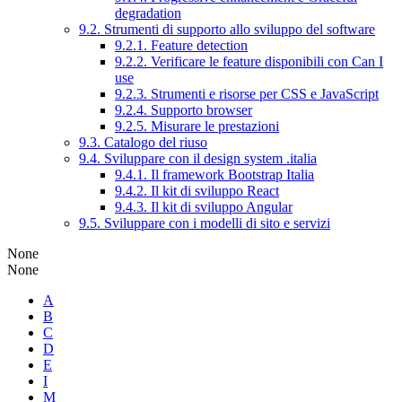
degradation
9.2. Strumenti di supporto allo sviluppo del software
9.2.1. Feature detection
9.2.2. Verificare le feature disponibili con Can I
use
9.2.3. Strumenti e risorse per CSS e JavaScript
9.2.4. Supporto browser
9.2.5. Misurare le prestazioni
9.3. Catalogo del riuso
9.4. Sviluppare con il design system .italia
9.4.1. Il framework Bootstrap Italia
9.4.2. Il kit di sviluppo React
9.4.3. Il kit di sviluppo Angular
9.5. Sviluppare con i modelli di sito e servizi
None
None
A
B
C
D
E
I
M