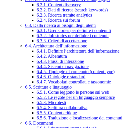
6.2.1. Content discovery
6.2.2. Dati di ricerca (search keywords)
6.2.3. Ricerca tramite analytics
6.2.4. Ricerca sui forum
6.3. Dalla ricerca ai bisogni degli utenti
6.3.1. User stories per definire i contenuti
6.3.2. Job stories per definire i contenuti
6.3.3. Criteri di accettazione
6.4. Architettura dell’informazione
6.4.1. Definire l’architettura dell’informazione
6.4.2. Alberatura
6.4.3. Flussi di interazione
6.4.4. Sistemi di navigazione
6.4.5. Tipologie di contenuto (content type)
6.4.6. Ontologie e standard
6.4.7. Vocabolari controllati e tassonomie
6.5. Scrittura e linguaggio
6.5.1. Come leggono le persone sul web
6.5.2. Le regole per un linguaggio semplice
6.5.3. Microtesti
6.5.4. Scrittura collaborativa
6.5.5. Content critique
6.5.6. Traduzione e localizzazione dei contenuti
6.6. Documenti