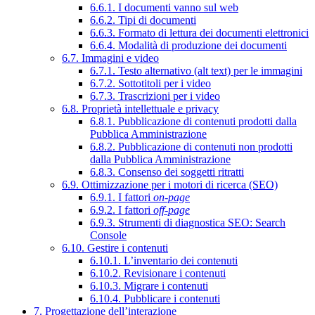
6.6.1. I documenti vanno sul web
6.6.2. Tipi di documenti
6.6.3. Formato di lettura dei documenti elettronici
6.6.4. Modalità di produzione dei documenti
6.7. Immagini e video
6.7.1. Testo alternativo (alt text) per le immagini
6.7.2. Sottotitoli per i video
6.7.3. Trascrizioni per i video
6.8. Proprietà intellettuale e privacy
6.8.1. Pubblicazione di contenuti prodotti dalla
Pubblica Amministrazione
6.8.2. Pubblicazione di contenuti non prodotti
dalla Pubblica Amministrazione
6.8.3. Consenso dei soggetti ritratti
6.9. Ottimizzazione per i motori di ricerca (SEO)
6.9.1. I fattori
on-page
6.9.2. I fattori
off-page
6.9.3. Strumenti di diagnostica SEO: Search
Console
6.10. Gestire i contenuti
6.10.1. L’inventario dei contenuti
6.10.2. Revisionare i contenuti
6.10.3. Migrare i contenuti
6.10.4. Pubblicare i contenuti
7. Progettazione dell’interazione