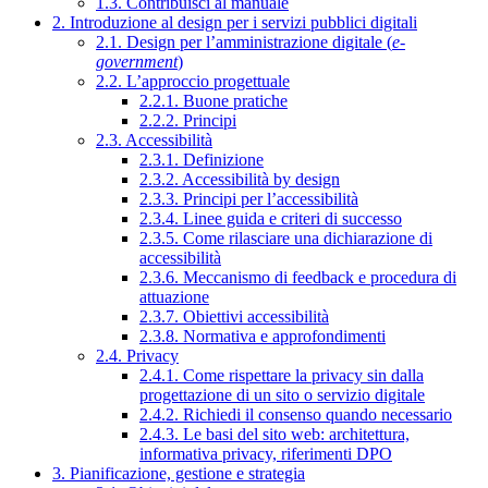
1.3. Contribuisci al manuale
2. Introduzione al design per i servizi pubblici digitali
2.1. Design per l’amministrazione digitale (
e-
government
)
2.2. L’approccio progettuale
2.2.1. Buone pratiche
2.2.2. Principi
2.3. Accessibilità
2.3.1. Definizione
2.3.2. Accessibilità by design
2.3.3. Principi per l’accessibilità
2.3.4. Linee guida e criteri di successo
2.3.5. Come rilasciare una dichiarazione di
accessibilità
2.3.6. Meccanismo di feedback e procedura di
attuazione
2.3.7. Obiettivi accessibilità
2.3.8. Normativa e approfondimenti
2.4. Privacy
2.4.1. Come rispettare la privacy sin dalla
progettazione di un sito o servizio digitale
2.4.2. Richiedi il consenso quando necessario
2.4.3. Le basi del sito web: architettura,
informativa privacy, riferimenti DPO
3. Pianificazione, gestione e strategia