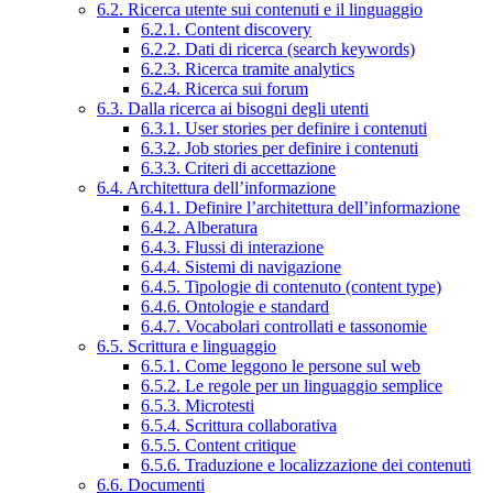
6.2. Ricerca utente sui contenuti e il linguaggio
6.2.1. Content discovery
6.2.2. Dati di ricerca (search keywords)
6.2.3. Ricerca tramite analytics
6.2.4. Ricerca sui forum
6.3. Dalla ricerca ai bisogni degli utenti
6.3.1. User stories per definire i contenuti
6.3.2. Job stories per definire i contenuti
6.3.3. Criteri di accettazione
6.4. Architettura dell’informazione
6.4.1. Definire l’architettura dell’informazione
6.4.2. Alberatura
6.4.3. Flussi di interazione
6.4.4. Sistemi di navigazione
6.4.5. Tipologie di contenuto (content type)
6.4.6. Ontologie e standard
6.4.7. Vocabolari controllati e tassonomie
6.5. Scrittura e linguaggio
6.5.1. Come leggono le persone sul web
6.5.2. Le regole per un linguaggio semplice
6.5.3. Microtesti
6.5.4. Scrittura collaborativa
6.5.5. Content critique
6.5.6. Traduzione e localizzazione dei contenuti
6.6. Documenti