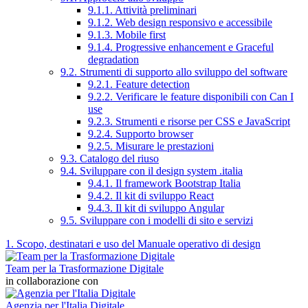
9.1.1. Attività preliminari
9.1.2. Web design responsivo e accessibile
9.1.3. Mobile first
9.1.4. Progressive enhancement e Graceful
degradation
9.2. Strumenti di supporto allo sviluppo del software
9.2.1. Feature detection
9.2.2. Verificare le feature disponibili con Can I
use
9.2.3. Strumenti e risorse per CSS e JavaScript
9.2.4. Supporto browser
9.2.5. Misurare le prestazioni
9.3. Catalogo del riuso
9.4. Sviluppare con il design system .italia
9.4.1. Il framework Bootstrap Italia
9.4.2. Il kit di sviluppo React
9.4.3. Il kit di sviluppo Angular
9.5. Sviluppare con i modelli di sito e servizi
1. Scopo, destinatari e uso del Manuale operativo di design
Team per la Trasformazione Digitale
in collaborazione con
Agenzia per l'Italia Digitale