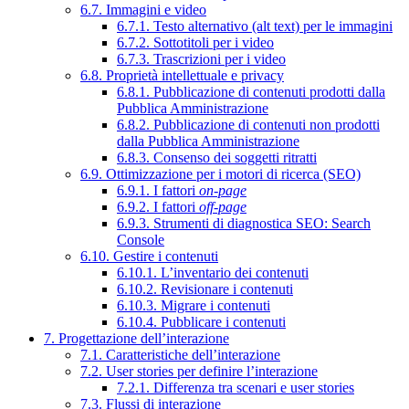
6.7. Immagini e video
6.7.1. Testo alternativo (alt text) per le immagini
6.7.2. Sottotitoli per i video
6.7.3. Trascrizioni per i video
6.8. Proprietà intellettuale e privacy
6.8.1. Pubblicazione di contenuti prodotti dalla
Pubblica Amministrazione
6.8.2. Pubblicazione di contenuti non prodotti
dalla Pubblica Amministrazione
6.8.3. Consenso dei soggetti ritratti
6.9. Ottimizzazione per i motori di ricerca (SEO)
6.9.1. I fattori
on-page
6.9.2. I fattori
off-page
6.9.3. Strumenti di diagnostica SEO: Search
Console
6.10. Gestire i contenuti
6.10.1. L’inventario dei contenuti
6.10.2. Revisionare i contenuti
6.10.3. Migrare i contenuti
6.10.4. Pubblicare i contenuti
7. Progettazione dell’interazione
7.1. Caratteristiche dell’interazione
7.2. User stories per definire l’interazione
7.2.1. Differenza tra scenari e user stories
7.3. Flussi di interazione