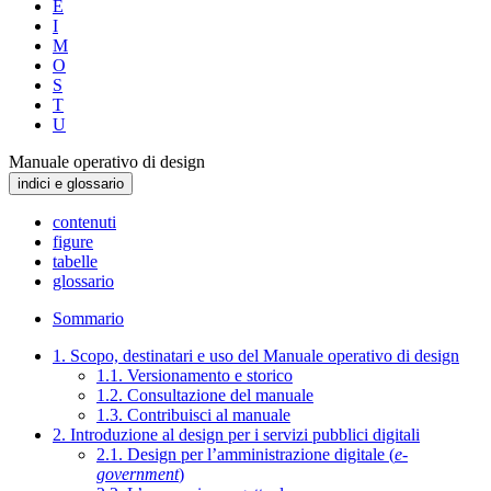
E
I
M
O
S
T
U
Manuale operativo di design
indici e glossario
contenuti
figure
tabelle
glossario
Sommario
1. Scopo, destinatari e uso del Manuale operativo di design
1.1. Versionamento e storico
1.2. Consultazione del manuale
1.3. Contribuisci al manuale
2. Introduzione al design per i servizi pubblici digitali
2.1. Design per l’amministrazione digitale (
e-
government
)