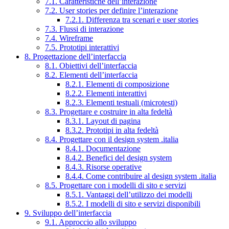
7.1. Caratteristiche dell’interazione
7.2. User stories per definire l’interazione
7.2.1. Differenza tra scenari e user stories
7.3. Flussi di interazione
7.4. Wireframe
7.5. Prototipi interattivi
8. Progettazione dell’interfaccia
8.1. Obiettivi dell’interfaccia
8.2. Elementi dell’interfaccia
8.2.1. Elementi di composizione
8.2.2. Elementi interattivi
8.2.3. Elementi testuali (microtesti)
8.3. Progettare e costruire in alta fedeltà
8.3.1. Layout di pagina
8.3.2. Prototipi in alta fedeltà
8.4. Progettare con il design system .italia
8.4.1. Documentazione
8.4.2. Benefici del design system
8.4.3. Risorse operative
8.4.4. Come contribuire al design system .italia
8.5. Progettare con i modelli di sito e servizi
8.5.1. Vantaggi dell’utilizzo dei modelli
8.5.2. I modelli di sito e servizi disponibili
9. Sviluppo dell’interfaccia
9.1. Approccio allo sviluppo