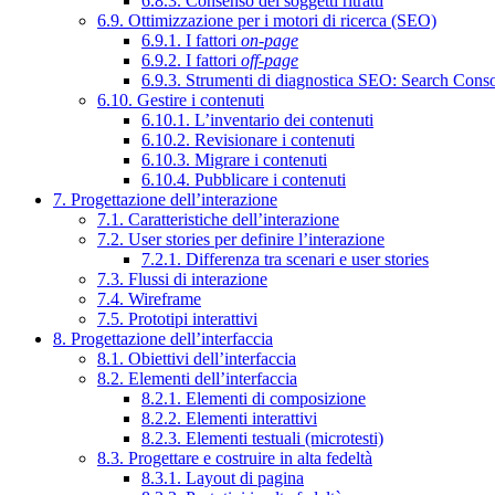
6.8.3. Consenso dei soggetti ritratti
6.9. Ottimizzazione per i motori di ricerca (SEO)
6.9.1. I fattori
on-page
6.9.2. I fattori
off-page
6.9.3. Strumenti di diagnostica SEO: Search Cons
6.10. Gestire i contenuti
6.10.1. L’inventario dei contenuti
6.10.2. Revisionare i contenuti
6.10.3. Migrare i contenuti
6.10.4. Pubblicare i contenuti
7. Progettazione dell’interazione
7.1. Caratteristiche dell’interazione
7.2. User stories per definire l’interazione
7.2.1. Differenza tra scenari e user stories
7.3. Flussi di interazione
7.4. Wireframe
7.5. Prototipi interattivi
8. Progettazione dell’interfaccia
8.1. Obiettivi dell’interfaccia
8.2. Elementi dell’interfaccia
8.2.1. Elementi di composizione
8.2.2. Elementi interattivi
8.2.3. Elementi testuali (microtesti)
8.3. Progettare e costruire in alta fedeltà
8.3.1. Layout di pagina