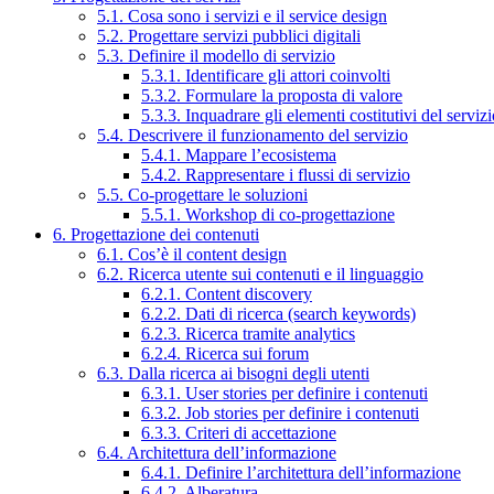
5.1. Cosa sono i servizi e il service design
5.2. Progettare servizi pubblici digitali
5.3. Definire il modello di servizio
5.3.1. Identificare gli attori coinvolti
5.3.2. Formulare la proposta di valore
5.3.3. Inquadrare gli elementi costitutivi del serviz
5.4. Descrivere il funzionamento del servizio
5.4.1. Mappare l’ecosistema
5.4.2. Rappresentare i flussi di servizio
5.5. Co-progettare le soluzioni
5.5.1. Workshop di co-progettazione
6. Progettazione dei contenuti
6.1. Cos’è il content design
6.2. Ricerca utente sui contenuti e il linguaggio
6.2.1. Content discovery
6.2.2. Dati di ricerca (search keywords)
6.2.3. Ricerca tramite analytics
6.2.4. Ricerca sui forum
6.3. Dalla ricerca ai bisogni degli utenti
6.3.1. User stories per definire i contenuti
6.3.2. Job stories per definire i contenuti
6.3.3. Criteri di accettazione
6.4. Architettura dell’informazione
6.4.1. Definire l’architettura dell’informazione
6.4.2. Alberatura