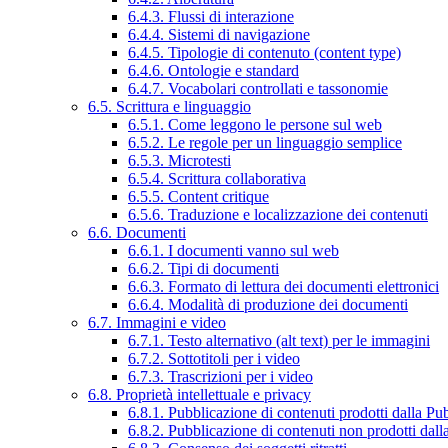
6.4.3. Flussi di interazione
6.4.4. Sistemi di navigazione
6.4.5. Tipologie di contenuto (content type)
6.4.6. Ontologie e standard
6.4.7. Vocabolari controllati e tassonomie
6.5. Scrittura e linguaggio
6.5.1. Come leggono le persone sul web
6.5.2. Le regole per un linguaggio semplice
6.5.3. Microtesti
6.5.4. Scrittura collaborativa
6.5.5. Content critique
6.5.6. Traduzione e localizzazione dei contenuti
6.6. Documenti
6.6.1. I documenti vanno sul web
6.6.2. Tipi di documenti
6.6.3. Formato di lettura dei documenti elettronici
6.6.4. Modalità di produzione dei documenti
6.7. Immagini e video
6.7.1. Testo alternativo (alt text) per le immagini
6.7.2. Sottotitoli per i video
6.7.3. Trascrizioni per i video
6.8. Proprietà intellettuale e privacy
6.8.1. Pubblicazione di contenuti prodotti dalla P
6.8.2. Pubblicazione di contenuti non prodotti dal