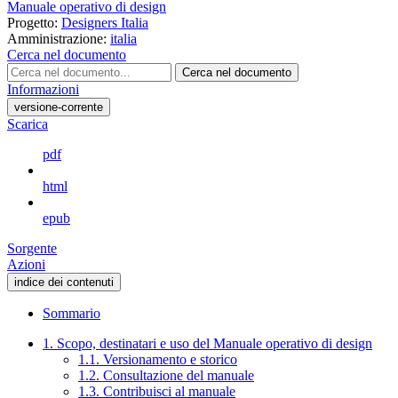
Manuale operativo di design
Progetto:
Designers Italia
Amministrazione:
italia
Cerca nel documento
Cerca nel documento
Informazioni
versione-corrente
Scarica
pdf
html
epub
Sorgente
Azioni
indice dei contenuti
Sommario
1. Scopo, destinatari e uso del Manuale operativo di design
1.1. Versionamento e storico
1.2. Consultazione del manuale
1.3. Contribuisci al manuale