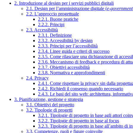
2. Introduzione al design per i servizi pubblici digitali
2.1. Design per l’amministrazione digitale (
e-government
2.2. L’approccio progettuale
2.2.1. Buone pratiche
2.2.2. Principi
2.3. Accessibilità
2.3.1. Definizione
2.3.2. Accessibilità by design
2.3.3. Principi per l’accessibilità
2.3.4. Linee guida e criteri di successo
2.3.5. Come rilasciare una dichiarazione di accessib
2.3.6. Meccanismo di feedback e procedura di attu
2.3.7. Obiettivi accessibilità
2.3.8. Normativa e approfondimenti
2.4. Privacy
2.4.1. Come rispettare la privacy sin dalla progettaz
2.4.2. Richiedi il consenso quando necessario
2.4.3. Le basi del sito web: architettura, informati
3. Pianificazione, gestione e strategia
3.1. Obiettivi del progetto
3.2. Tipologie di progetti
3.2.1. Tipologie di progetto in base agli attori coinv
3.2.2. Tipologie di progetto in base al focus
3.2.3. Tipologie di progetto in base all’ambito di i
3.3. Competenze, ruoli e figure coinvolte