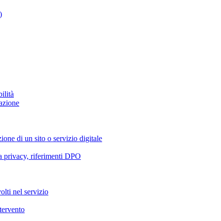
)
ilità
azione
ione di un sito o servizio digitale
va privacy, riferimenti DPO
olti nel servizio
ntervento