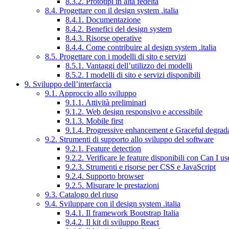
8.3.2. Prototipi in alta fedeltà
8.4. Progettare con il design system .italia
8.4.1. Documentazione
8.4.2. Benefici del design system
8.4.3. Risorse operative
8.4.4. Come contribuire al design system .italia
8.5. Progettare con i modelli di sito e servizi
8.5.1. Vantaggi dell’utilizzo dei modelli
8.5.2. I modelli di sito e servizi disponibili
9. Sviluppo dell’interfaccia
9.1. Approccio allo sviluppo
9.1.1. Attività preliminari
9.1.2. Web design responsivo e accessibile
9.1.3. Mobile first
9.1.4. Progressive enhancement e Graceful degrad
9.2. Strumenti di supporto allo sviluppo del software
9.2.1. Feature detection
9.2.2. Verificare le feature disponibili con Can I us
9.2.3. Strumenti e risorse per CSS e JavaScript
9.2.4. Supporto browser
9.2.5. Misurare le prestazioni
9.3. Catalogo del riuso
9.4. Sviluppare con il design system .italia
9.4.1. Il framework Bootstrap Italia
9.4.2. Il kit di sviluppo React