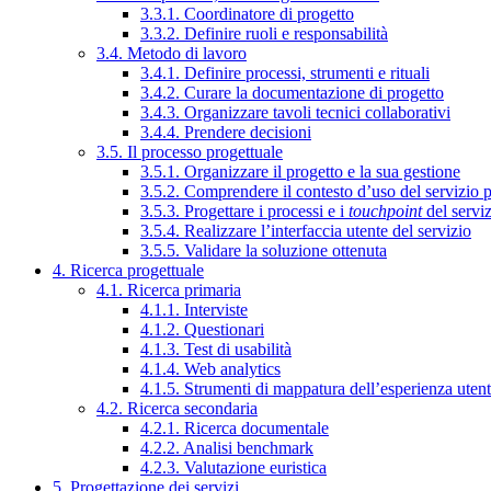
3.3.1. Coordinatore di progetto
3.3.2. Definire ruoli e responsabilità
3.4. Metodo di lavoro
3.4.1. Definire processi, strumenti e rituali
3.4.2. Curare la documentazione di progetto
3.4.3. Organizzare tavoli tecnici collaborativi
3.4.4. Prendere decisioni
3.5. Il processo progettuale
3.5.1. Organizzare il progetto e la sua gestione
3.5.2. Comprendere il contesto d’uso del servizio 
3.5.3. Progettare i processi e i
touchpoint
del servi
3.5.4. Realizzare l’interfaccia utente del servizio
3.5.5. Validare la soluzione ottenuta
4. Ricerca progettuale
4.1. Ricerca primaria
4.1.1. Interviste
4.1.2. Questionari
4.1.3. Test di usabilità
4.1.4. Web analytics
4.1.5. Strumenti di mappatura dell’esperienza uten
4.2. Ricerca secondaria
4.2.1. Ricerca documentale
4.2.2. Analisi benchmark
4.2.3. Valutazione euristica
5. Progettazione dei servizi