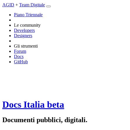
AGID
+
Team Digitale
Piano Triennale
Le community
Developers
Designers
Gli strumenti
Forum
Docs
GitHub
Docs Italia
beta
Documenti pubblici, digitali.