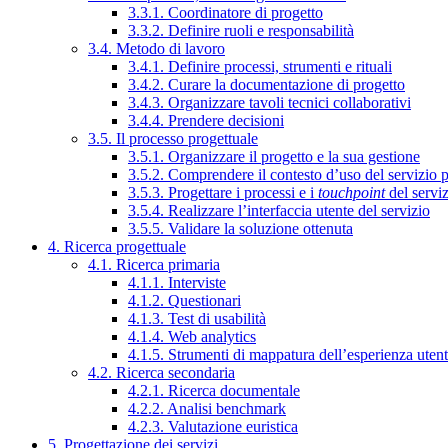
3.3.1. Coordinatore di progetto
3.3.2. Definire ruoli e responsabilità
3.4. Metodo di lavoro
3.4.1. Definire processi, strumenti e rituali
3.4.2. Curare la documentazione di progetto
3.4.3. Organizzare tavoli tecnici collaborativi
3.4.4. Prendere decisioni
3.5. Il processo progettuale
3.5.1. Organizzare il progetto e la sua gestione
3.5.2. Comprendere il contesto d’uso del servizio 
3.5.3. Progettare i processi e i
touchpoint
del servi
3.5.4. Realizzare l’interfaccia utente del servizio
3.5.5. Validare la soluzione ottenuta
4. Ricerca progettuale
4.1. Ricerca primaria
4.1.1. Interviste
4.1.2. Questionari
4.1.3. Test di usabilità
4.1.4. Web analytics
4.1.5. Strumenti di mappatura dell’esperienza uten
4.2. Ricerca secondaria
4.2.1. Ricerca documentale
4.2.2. Analisi benchmark
4.2.3. Valutazione euristica
5. Progettazione dei servizi