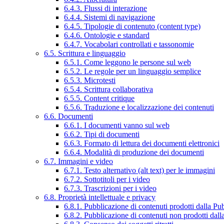
6.4.3. Flussi di interazione
6.4.4. Sistemi di navigazione
6.4.5. Tipologie di contenuto (content type)
6.4.6. Ontologie e standard
6.4.7. Vocabolari controllati e tassonomie
6.5. Scrittura e linguaggio
6.5.1. Come leggono le persone sul web
6.5.2. Le regole per un linguaggio semplice
6.5.3. Microtesti
6.5.4. Scrittura collaborativa
6.5.5. Content critique
6.5.6. Traduzione e localizzazione dei contenuti
6.6. Documenti
6.6.1. I documenti vanno sul web
6.6.2. Tipi di documenti
6.6.3. Formato di lettura dei documenti elettronici
6.6.4. Modalità di produzione dei documenti
6.7. Immagini e video
6.7.1. Testo alternativo (alt text) per le immagini
6.7.2. Sottotitoli per i video
6.7.3. Trascrizioni per i video
6.8. Proprietà intellettuale e privacy
6.8.1. Pubblicazione di contenuti prodotti dalla P
6.8.2. Pubblicazione di contenuti non prodotti dal