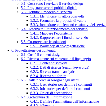
5.1. Cosa sono i servizi e il service design
5.2. Progettare servizi pubblici digitali
5.3. Definire il modello di servizio
5.3.1. Identificare gli attori coinvolti
5.3.2. Formulare la proposta di valore
5.3.3. Inquadrare gli elementi costitutivi del serviz
5.4. Descrivere il funzionamento del servizio
5.4.1. Mappare l’ecosistema
5.4.2. Rappresentare i flussi di servizio
5.5. Co-progettare le soluzioni
5.5.1. Workshop di co-progettazione
6. Progettazione dei contenuti
6.1. Cos’è il content design
6.2. Ricerca utente sui contenuti e il linguaggio
6.2.1. Content discovery
6.2.2. Dati di ricerca (search keywords)
6.2.3. Ricerca tramite analytics
6.2.4. Ricerca sui forum
6.3. Dalla ricerca ai bisogni degli utenti
6.3.1. User stories per definire i contenuti
6.3.2. Job stories per definire i contenuti
6.3.3. Criteri di accettazione
6.4. Architettura dell’informazione
6.4.1. Definire l’architettura dell’informazione
6.4.2. Alberatura