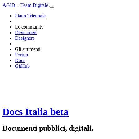
AGID
+
Team Digitale
Piano Triennale
Le community
Developers
Designers
Gli strumenti
Forum
Docs
GitHub
Docs Italia
beta
Documenti pubblici, digitali.