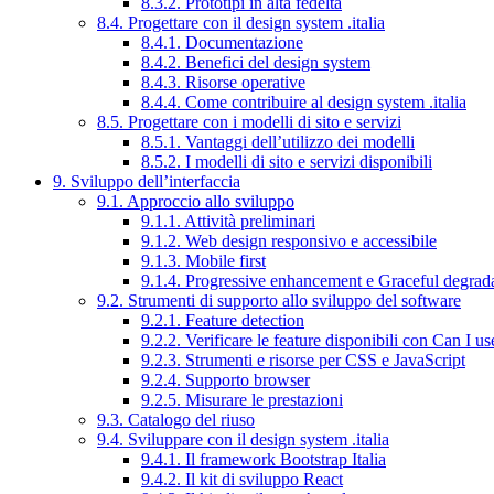
8.3.2. Prototipi in alta fedeltà
8.4. Progettare con il design system .italia
8.4.1. Documentazione
8.4.2. Benefici del design system
8.4.3. Risorse operative
8.4.4. Come contribuire al design system .italia
8.5. Progettare con i modelli di sito e servizi
8.5.1. Vantaggi dell’utilizzo dei modelli
8.5.2. I modelli di sito e servizi disponibili
9. Sviluppo dell’interfaccia
9.1. Approccio allo sviluppo
9.1.1. Attività preliminari
9.1.2. Web design responsivo e accessibile
9.1.3. Mobile first
9.1.4. Progressive enhancement e Graceful degrad
9.2. Strumenti di supporto allo sviluppo del software
9.2.1. Feature detection
9.2.2. Verificare le feature disponibili con Can I us
9.2.3. Strumenti e risorse per CSS e JavaScript
9.2.4. Supporto browser
9.2.5. Misurare le prestazioni
9.3. Catalogo del riuso
9.4. Sviluppare con il design system .italia
9.4.1. Il framework Bootstrap Italia
9.4.2. Il kit di sviluppo React