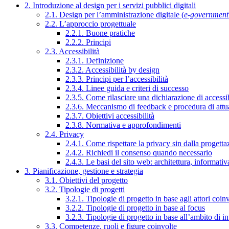
2. Introduzione al design per i servizi pubblici digitali
2.1. Design per l’amministrazione digitale (
e-government
2.2. L’approccio progettuale
2.2.1. Buone pratiche
2.2.2. Principi
2.3. Accessibilità
2.3.1. Definizione
2.3.2. Accessibilità by design
2.3.3. Principi per l’accessibilità
2.3.4. Linee guida e criteri di successo
2.3.5. Come rilasciare una dichiarazione di accessib
2.3.6. Meccanismo di feedback e procedura di attu
2.3.7. Obiettivi accessibilità
2.3.8. Normativa e approfondimenti
2.4. Privacy
2.4.1. Come rispettare la privacy sin dalla progettaz
2.4.2. Richiedi il consenso quando necessario
2.4.3. Le basi del sito web: architettura, informati
3. Pianificazione, gestione e strategia
3.1. Obiettivi del progetto
3.2. Tipologie di progetti
3.2.1. Tipologie di progetto in base agli attori coinv
3.2.2. Tipologie di progetto in base al focus
3.2.3. Tipologie di progetto in base all’ambito di i
3.3. Competenze, ruoli e figure coinvolte