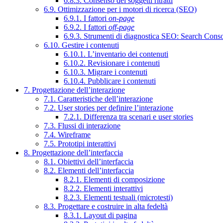
6.8.3. Consenso dei soggetti ritratti
6.9. Ottimizzazione per i motori di ricerca (SEO)
6.9.1. I fattori
on-page
6.9.2. I fattori
off-page
6.9.3. Strumenti di diagnostica SEO: Search Cons
6.10. Gestire i contenuti
6.10.1. L’inventario dei contenuti
6.10.2. Revisionare i contenuti
6.10.3. Migrare i contenuti
6.10.4. Pubblicare i contenuti
7. Progettazione dell’interazione
7.1. Caratteristiche dell’interazione
7.2. User stories per definire l’interazione
7.2.1. Differenza tra scenari e user stories
7.3. Flussi di interazione
7.4. Wireframe
7.5. Prototipi interattivi
8. Progettazione dell’interfaccia
8.1. Obiettivi dell’interfaccia
8.2. Elementi dell’interfaccia
8.2.1. Elementi di composizione
8.2.2. Elementi interattivi
8.2.3. Elementi testuali (microtesti)
8.3. Progettare e costruire in alta fedeltà
8.3.1. Layout di pagina