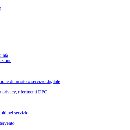
)
ilità
azione
ione di un sito o servizio digitale
va privacy, riferimenti DPO
olti nel servizio
ntervento