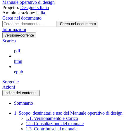
Manuale operativo di design
Progetto:
Designers Italia
Amministrazione:
italia
Cerca nel documento
Cerca nel documento
Informazioni
versione-corrente
Scarica
pdf
html
epub
Sorgente
Azioni
indice dei contenuti
Sommario
1. Scopo, destinatari e uso del Manuale operativo di design
1.1. Versionamento e storico
1.2. Consultazione del manuale
1.3. Contribuisci al manuale