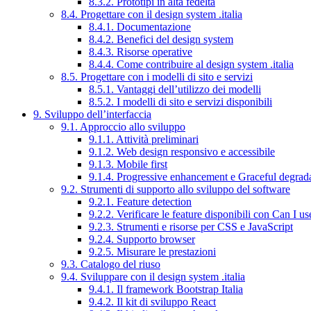
8.3.2. Prototipi in alta fedeltà
8.4. Progettare con il design system .italia
8.4.1. Documentazione
8.4.2. Benefici del design system
8.4.3. Risorse operative
8.4.4. Come contribuire al design system .italia
8.5. Progettare con i modelli di sito e servizi
8.5.1. Vantaggi dell’utilizzo dei modelli
8.5.2. I modelli di sito e servizi disponibili
9. Sviluppo dell’interfaccia
9.1. Approccio allo sviluppo
9.1.1. Attività preliminari
9.1.2. Web design responsivo e accessibile
9.1.3. Mobile first
9.1.4. Progressive enhancement e Graceful degrad
9.2. Strumenti di supporto allo sviluppo del software
9.2.1. Feature detection
9.2.2. Verificare le feature disponibili con Can I us
9.2.3. Strumenti e risorse per CSS e JavaScript
9.2.4. Supporto browser
9.2.5. Misurare le prestazioni
9.3. Catalogo del riuso
9.4. Sviluppare con il design system .italia
9.4.1. Il framework Bootstrap Italia
9.4.2. Il kit di sviluppo React