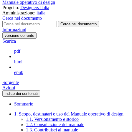
Manuale operativo di design
Progetto:
Designers Italia
Amministrazione:
italia
Cerca nel documento
Cerca nel documento
Informazioni
versione-corrente
Scarica
pdf
html
epub
Sorgente
Azioni
indice dei contenuti
Sommario
1. Scopo, destinatari e uso del Manuale operativo di design
1.1. Versionamento e storico
1.2. Consultazione del manuale
1.3. Contribuisci al manuale