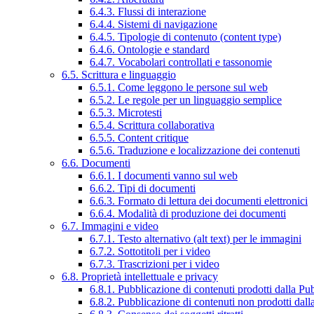
6.4.3. Flussi di interazione
6.4.4. Sistemi di navigazione
6.4.5. Tipologie di contenuto (content type)
6.4.6. Ontologie e standard
6.4.7. Vocabolari controllati e tassonomie
6.5. Scrittura e linguaggio
6.5.1. Come leggono le persone sul web
6.5.2. Le regole per un linguaggio semplice
6.5.3. Microtesti
6.5.4. Scrittura collaborativa
6.5.5. Content critique
6.5.6. Traduzione e localizzazione dei contenuti
6.6. Documenti
6.6.1. I documenti vanno sul web
6.6.2. Tipi di documenti
6.6.3. Formato di lettura dei documenti elettronici
6.6.4. Modalità di produzione dei documenti
6.7. Immagini e video
6.7.1. Testo alternativo (alt text) per le immagini
6.7.2. Sottotitoli per i video
6.7.3. Trascrizioni per i video
6.8. Proprietà intellettuale e privacy
6.8.1. Pubblicazione di contenuti prodotti dalla P
6.8.2. Pubblicazione di contenuti non prodotti dal