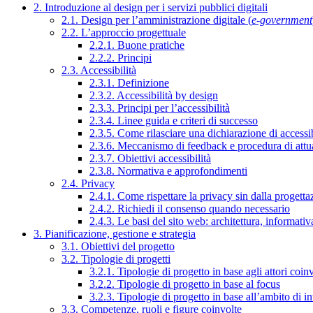
2. Introduzione al design per i servizi pubblici digitali
2.1. Design per l’amministrazione digitale (
e-government
2.2. L’approccio progettuale
2.2.1. Buone pratiche
2.2.2. Principi
2.3. Accessibilità
2.3.1. Definizione
2.3.2. Accessibilità by design
2.3.3. Principi per l’accessibilità
2.3.4. Linee guida e criteri di successo
2.3.5. Come rilasciare una dichiarazione di accessib
2.3.6. Meccanismo di feedback e procedura di attu
2.3.7. Obiettivi accessibilità
2.3.8. Normativa e approfondimenti
2.4. Privacy
2.4.1. Come rispettare la privacy sin dalla progettaz
2.4.2. Richiedi il consenso quando necessario
2.4.3. Le basi del sito web: architettura, informati
3. Pianificazione, gestione e strategia
3.1. Obiettivi del progetto
3.2. Tipologie di progetti
3.2.1. Tipologie di progetto in base agli attori coinv
3.2.2. Tipologie di progetto in base al focus
3.2.3. Tipologie di progetto in base all’ambito di i
3.3. Competenze, ruoli e figure coinvolte