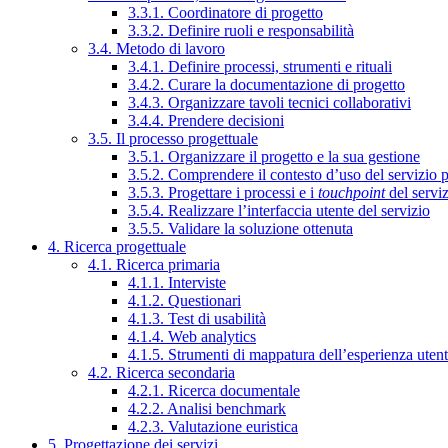
3.3.1. Coordinatore di progetto
3.3.2. Definire ruoli e responsabilità
3.4. Metodo di lavoro
3.4.1. Definire processi, strumenti e rituali
3.4.2. Curare la documentazione di progetto
3.4.3. Organizzare tavoli tecnici collaborativi
3.4.4. Prendere decisioni
3.5. Il processo progettuale
3.5.1. Organizzare il progetto e la sua gestione
3.5.2. Comprendere il contesto d’uso del servizio 
3.5.3. Progettare i processi e i
touchpoint
del servi
3.5.4. Realizzare l’interfaccia utente del servizio
3.5.5. Validare la soluzione ottenuta
4. Ricerca progettuale
4.1. Ricerca primaria
4.1.1. Interviste
4.1.2. Questionari
4.1.3. Test di usabilità
4.1.4. Web analytics
4.1.5. Strumenti di mappatura dell’esperienza uten
4.2. Ricerca secondaria
4.2.1. Ricerca documentale
4.2.2. Analisi benchmark
4.2.3. Valutazione euristica
5. Progettazione dei servizi