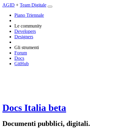
AGID
+
Team Digitale
Piano Triennale
Le community
Developers
Designers
Gli strumenti
Forum
Docs
GitHub
Docs Italia
beta
Documenti pubblici, digitali.