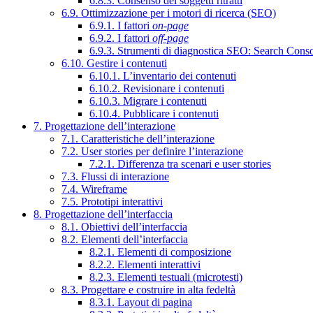
6.8.3. Consenso dei soggetti ritratti
6.9. Ottimizzazione per i motori di ricerca (SEO)
6.9.1. I fattori
on-page
6.9.2. I fattori
off-page
6.9.3. Strumenti di diagnostica SEO: Search Cons
6.10. Gestire i contenuti
6.10.1. L’inventario dei contenuti
6.10.2. Revisionare i contenuti
6.10.3. Migrare i contenuti
6.10.4. Pubblicare i contenuti
7. Progettazione dell’interazione
7.1. Caratteristiche dell’interazione
7.2. User stories per definire l’interazione
7.2.1. Differenza tra scenari e user stories
7.3. Flussi di interazione
7.4. Wireframe
7.5. Prototipi interattivi
8. Progettazione dell’interfaccia
8.1. Obiettivi dell’interfaccia
8.2. Elementi dell’interfaccia
8.2.1. Elementi di composizione
8.2.2. Elementi interattivi
8.2.3. Elementi testuali (microtesti)
8.3. Progettare e costruire in alta fedeltà
8.3.1. Layout di pagina