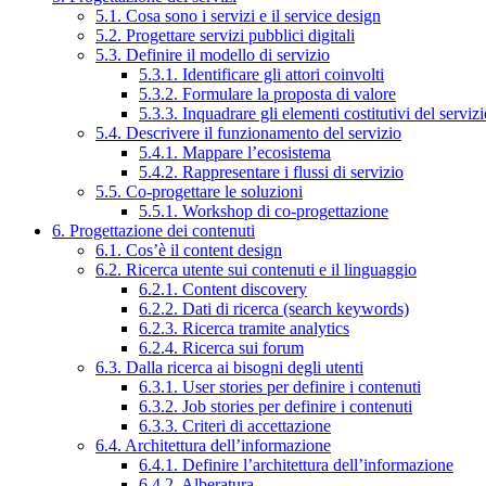
5.1. Cosa sono i servizi e il service design
5.2. Progettare servizi pubblici digitali
5.3. Definire il modello di servizio
5.3.1. Identificare gli attori coinvolti
5.3.2. Formulare la proposta di valore
5.3.3. Inquadrare gli elementi costitutivi del serviz
5.4. Descrivere il funzionamento del servizio
5.4.1. Mappare l’ecosistema
5.4.2. Rappresentare i flussi di servizio
5.5. Co-progettare le soluzioni
5.5.1. Workshop di co-progettazione
6. Progettazione dei contenuti
6.1. Cos’è il content design
6.2. Ricerca utente sui contenuti e il linguaggio
6.2.1. Content discovery
6.2.2. Dati di ricerca (search keywords)
6.2.3. Ricerca tramite analytics
6.2.4. Ricerca sui forum
6.3. Dalla ricerca ai bisogni degli utenti
6.3.1. User stories per definire i contenuti
6.3.2. Job stories per definire i contenuti
6.3.3. Criteri di accettazione
6.4. Architettura dell’informazione
6.4.1. Definire l’architettura dell’informazione
6.4.2. Alberatura