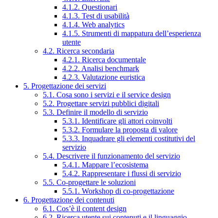
4.1.2. Questionari
4.1.3. Test di usabilità
4.1.4. Web analytics
4.1.5. Strumenti di mappatura dell’esperienza
utente
4.2. Ricerca secondaria
4.2.1. Ricerca documentale
4.2.2. Analisi benchmark
4.2.3. Valutazione euristica
5. Progettazione dei servizi
5.1. Cosa sono i servizi e il service design
5.2. Progettare servizi pubblici digitali
5.3. Definire il modello di servizio
5.3.1. Identificare gli attori coinvolti
5.3.2. Formulare la proposta di valore
5.3.3. Inquadrare gli elementi costitutivi del
servizio
5.4. Descrivere il funzionamento del servizio
5.4.1. Mappare l’ecosistema
5.4.2. Rappresentare i flussi di servizio
5.5. Co-progettare le soluzioni
5.5.1. Workshop di co-progettazione
6. Progettazione dei contenuti
6.1. Cos’è il content design
6.2. Ricerca utente sui contenuti e il linguaggio