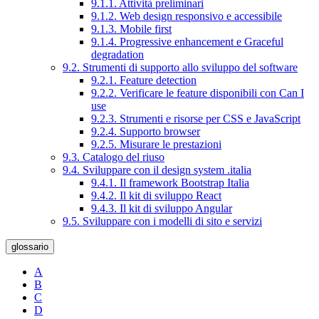
9.1.1. Attività preliminari
9.1.2. Web design responsivo e accessibile
9.1.3. Mobile first
9.1.4. Progressive enhancement e Graceful
degradation
9.2. Strumenti di supporto allo sviluppo del software
9.2.1. Feature detection
9.2.2. Verificare le feature disponibili con Can I
use
9.2.3. Strumenti e risorse per CSS e JavaScript
9.2.4. Supporto browser
9.2.5. Misurare le prestazioni
9.3. Catalogo del riuso
9.4. Sviluppare con il design system .italia
9.4.1. Il framework Bootstrap Italia
9.4.2. Il kit di sviluppo React
9.4.3. Il kit di sviluppo Angular
9.5. Sviluppare con i modelli di sito e servizi
glossario
A
B
C
D