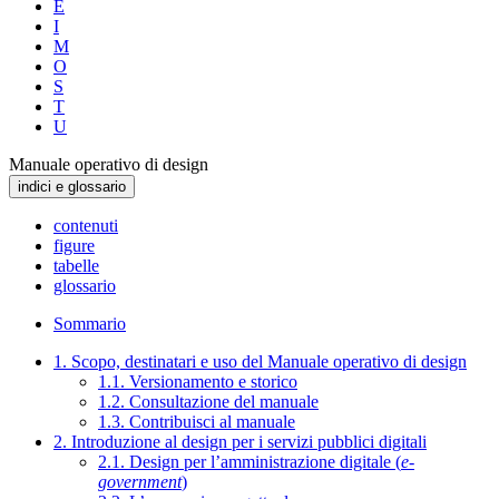
E
I
M
O
S
T
U
Manuale operativo di design
indici e glossario
contenuti
figure
tabelle
glossario
Sommario
1. Scopo, destinatari e uso del Manuale operativo di design
1.1. Versionamento e storico
1.2. Consultazione del manuale
1.3. Contribuisci al manuale
2. Introduzione al design per i servizi pubblici digitali
2.1. Design per l’amministrazione digitale (
e-
government
)