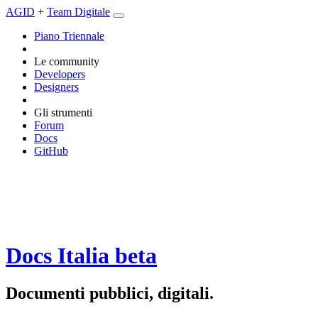
AGID
+
Team Digitale
Piano Triennale
Le community
Developers
Designers
Gli strumenti
Forum
Docs
GitHub
Docs Italia
beta
Documenti pubblici, digitali.