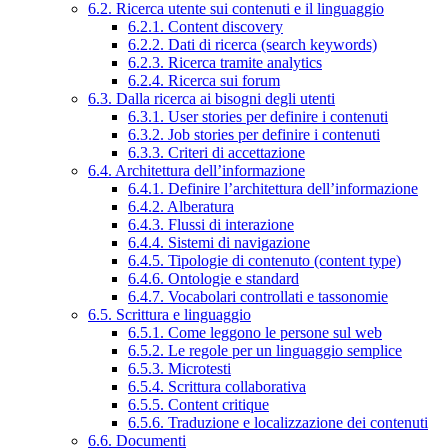
6.2. Ricerca utente sui contenuti e il linguaggio
6.2.1. Content discovery
6.2.2. Dati di ricerca (search keywords)
6.2.3. Ricerca tramite analytics
6.2.4. Ricerca sui forum
6.3. Dalla ricerca ai bisogni degli utenti
6.3.1. User stories per definire i contenuti
6.3.2. Job stories per definire i contenuti
6.3.3. Criteri di accettazione
6.4. Architettura dell’informazione
6.4.1. Definire l’architettura dell’informazione
6.4.2. Alberatura
6.4.3. Flussi di interazione
6.4.4. Sistemi di navigazione
6.4.5. Tipologie di contenuto (content type)
6.4.6. Ontologie e standard
6.4.7. Vocabolari controllati e tassonomie
6.5. Scrittura e linguaggio
6.5.1. Come leggono le persone sul web
6.5.2. Le regole per un linguaggio semplice
6.5.3. Microtesti
6.5.4. Scrittura collaborativa
6.5.5. Content critique
6.5.6. Traduzione e localizzazione dei contenuti
6.6. Documenti