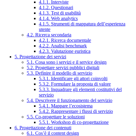
4.1.1. Interviste
4.1.2. Questionari
4.1.3. Test di usabilità
4.1.4. Web analytics
4.1.5. Strumenti di mappatura dell’esperienza
utente
4.2. Ricerca secondaria
4.2.1. Ricerca documentale
4.2.2. Analisi benchmark
4.2.3. Valutazione euristica
5. Progettazione dei servizi
5.1. Cosa sono i servizi e il service design
5.2. Progettare servizi pubblici digitali
5.3. Definire il modello di servizio
5.3.1. Identificare gli attori coinvolti
5.3.2. Formulare la proposta di valore
5.3.3. Inquadrare gli elementi costitutivi del
servizio
5.4. Descrivere il funzionamento del servizio
5.4.1. Mappare l’ecosistema
5.4.2. Rappresentare i flussi di servizio
5.5. Co-progettare le soluzioni
5.5.1. Workshop di co-progettazione
6. Progettazione dei contenuti
6.1. Cos’è il content design