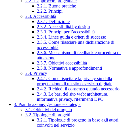
2.2. L’approccio progettuale
2.2.1. Buone pratiche
2.2.2. Principi
2.3. Accessibilità
2.3.1. Definizione
2.3.2. Accessibilità by design
2.3.3. Principi per l’accessibilità
2.3.4. Linee guida e criteri di successo
2.3.5. Come rilasciare una dichiarazione di
accessibilità
2.3.6. Meccanismo di feedback e procedura di
attuazione
2.3.7. Obiettivi accessibilità
2.3.8. Normativa e approfondimenti
2.4. Privacy
2.4.1. Come rispettare la privacy sin dalla
progettazione di un sito o servizio digitale
2.4.2. Richiedi il consenso quando necessario
2.4.3. Le basi del sito web: architettura,
informativa privacy, riferimenti DPO
3. Pianificazione, gestione e strategia
3.1. Obiettivi del progetto
3.2. Tipologie di progetti
3.2.1. Tipologie di progetto in base agli attori
coinvolti nel servizio