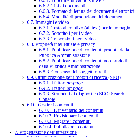
6.6.1. I documenti vanno sul web
6.6.2. Tipi di documenti
6.6.3. Formato di lettura dei documenti elettronici
6.6.4. Modalità di produzione dei documenti
6.7. Immagini e video
6.7.1. Testo alternativo (alt text) per le immagini
6.7.2. Sottotitoli per i video
6.7.3. Trascrizioni per i video
6.8. Proprietà intellettuale e privacy
6.8.1. Pubblicazione di contenuti prodotti dalla
Pubblica Amministrazione
6.8.2. Pubblicazione di contenuti non prodotti
dalla Pubblica Amministrazione
6.8.3. Consenso dei soggetti ritratti
6.9. Ottimizzazione per i motori di ricerca (SEO)
6.9.1. I fattori
on-page
6.9.2. I fattori
off-page
6.9.3. Strumenti di diagnostica SEO: Search
Console
6.10. Gestire i contenuti
6.10.1. L’inventario dei contenuti
6.10.2. Revisionare i contenuti
6.10.3. Migrare i contenuti
6.10.4. Pubblicare i contenuti
7. Progettazione dell’interazione