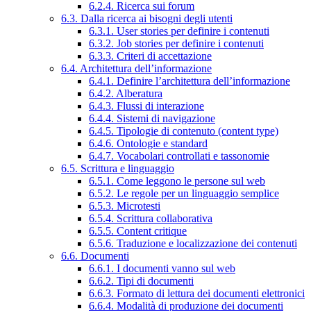
6.2.4. Ricerca sui forum
6.3. Dalla ricerca ai bisogni degli utenti
6.3.1. User stories per definire i contenuti
6.3.2. Job stories per definire i contenuti
6.3.3. Criteri di accettazione
6.4. Architettura dell’informazione
6.4.1. Definire l’architettura dell’informazione
6.4.2. Alberatura
6.4.3. Flussi di interazione
6.4.4. Sistemi di navigazione
6.4.5. Tipologie di contenuto (content type)
6.4.6. Ontologie e standard
6.4.7. Vocabolari controllati e tassonomie
6.5. Scrittura e linguaggio
6.5.1. Come leggono le persone sul web
6.5.2. Le regole per un linguaggio semplice
6.5.3. Microtesti
6.5.4. Scrittura collaborativa
6.5.5. Content critique
6.5.6. Traduzione e localizzazione dei contenuti
6.6. Documenti
6.6.1. I documenti vanno sul web
6.6.2. Tipi di documenti
6.6.3. Formato di lettura dei documenti elettronici
6.6.4. Modalità di produzione dei documenti