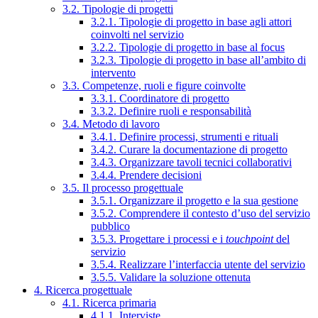
3.2. Tipologie di progetti
3.2.1. Tipologie di progetto in base agli attori
coinvolti nel servizio
3.2.2. Tipologie di progetto in base al focus
3.2.3. Tipologie di progetto in base all’ambito di
intervento
3.3. Competenze, ruoli e figure coinvolte
3.3.1. Coordinatore di progetto
3.3.2. Definire ruoli e responsabilità
3.4. Metodo di lavoro
3.4.1. Definire processi, strumenti e rituali
3.4.2. Curare la documentazione di progetto
3.4.3. Organizzare tavoli tecnici collaborativi
3.4.4. Prendere decisioni
3.5. Il processo progettuale
3.5.1. Organizzare il progetto e la sua gestione
3.5.2. Comprendere il contesto d’uso del servizio
pubblico
3.5.3. Progettare i processi e i
touchpoint
del
servizio
3.5.4. Realizzare l’interfaccia utente del servizio
3.5.5. Validare la soluzione ottenuta
4. Ricerca progettuale
4.1. Ricerca primaria
4.1.1. Interviste