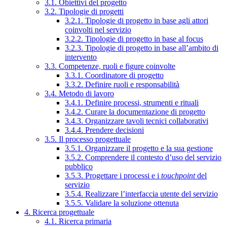
3.1. Obiettivi del progetto
3.2. Tipologie di progetti
3.2.1. Tipologie di progetto in base agli attori
coinvolti nel servizio
3.2.2. Tipologie di progetto in base al focus
3.2.3. Tipologie di progetto in base all’ambito di
intervento
3.3. Competenze, ruoli e figure coinvolte
3.3.1. Coordinatore di progetto
3.3.2. Definire ruoli e responsabilità
3.4. Metodo di lavoro
3.4.1. Definire processi, strumenti e rituali
3.4.2. Curare la documentazione di progetto
3.4.3. Organizzare tavoli tecnici collaborativi
3.4.4. Prendere decisioni
3.5. Il processo progettuale
3.5.1. Organizzare il progetto e la sua gestione
3.5.2. Comprendere il contesto d’uso del servizio
pubblico
3.5.3. Progettare i processi e i
touchpoint
del
servizio
3.5.4. Realizzare l’interfaccia utente del servizio
3.5.5. Validare la soluzione ottenuta
4. Ricerca progettuale
4.1. Ricerca primaria