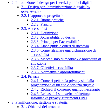
2. Introduzione al design per i servizi pubblici digitali
2.1. Design per l’amministrazione digitale (
e-
government
)
2.2. L’approccio progettuale
2.2.1. Buone pratiche
2.2.2. Principi
2.3. Accessibilità
2.3.1. Definizione
2.3.2. Accessibilità by design
2.3.3. Principi per l’accessibilità
2.3.4. Linee guida e criteri di successo
2.3.5. Come rilasciare una dichiarazione di
accessibilità
2.3.6. Meccanismo di feedback e procedura di
attuazione
2.3.7. Obiettivi accessibilità
2.3.8. Normativa e approfondimenti
2.4. Privacy
2.4.1. Come rispettare la privacy sin dalla
progettazione di un sito o servizio digitale
2.4.2. Richiedi il consenso quando necessario
2.4.3. Le basi del sito web: architettura,
informativa privacy, riferimenti DPO
3. Pianificazione, gestione e strategia
3.1. Obiettivi del progetto