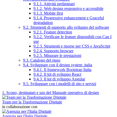
9.1.1. Attività preliminari
9.1.2. Web design responsivo e accessibile
9.1.3. Mobile first
9.1.4. Progressive enhancement e Graceful
degradation
9.2. Strumenti di supporto allo sviluppo del software
9.2.1. Feature detection
9.2.2. Verificare le feature disponibili con Can I
use
9.2.3. Strumenti e risorse per CSS e JavaScript
9.2.4. Supporto browser
9.2.5. Misurare le prestazioni
9.3. Catalogo del riuso
9.4. Sviluppare con il design system .italia
9.4.1. Il framework Bootstrap Italia
9.4.2. Il kit di sviluppo React
9.4.3. Il kit di sviluppo Angular
9.5. Sviluppare con i modelli di sito e servizi
1. Scopo, destinatari e uso del Manuale operativo di design
Team per la Trasformazione Digitale
in collaborazione con
Agenzia per l'Italia Digitale