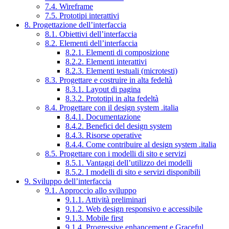
7.4. Wireframe
7.5. Prototipi interattivi
8. Progettazione dell’interfaccia
8.1. Obiettivi dell’interfaccia
8.2. Elementi dell’interfaccia
8.2.1. Elementi di composizione
8.2.2. Elementi interattivi
8.2.3. Elementi testuali (microtesti)
8.3. Progettare e costruire in alta fedeltà
8.3.1. Layout di pagina
8.3.2. Prototipi in alta fedeltà
8.4. Progettare con il design system .italia
8.4.1. Documentazione
8.4.2. Benefici del design system
8.4.3. Risorse operative
8.4.4. Come contribuire al design system .italia
8.5. Progettare con i modelli di sito e servizi
8.5.1. Vantaggi dell’utilizzo dei modelli
8.5.2. I modelli di sito e servizi disponibili
9. Sviluppo dell’interfaccia
9.1. Approccio allo sviluppo
9.1.1. Attività preliminari
9.1.2. Web design responsivo e accessibile
9.1.3. Mobile first
9.1.4. Progressive enhancement e Graceful