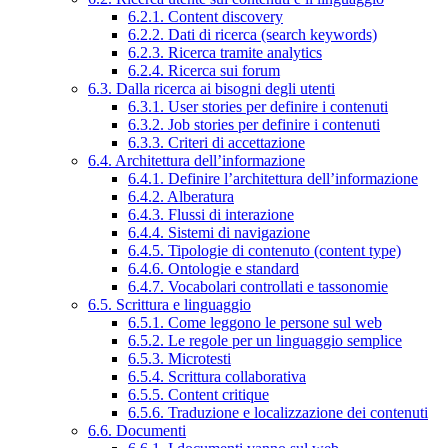
6.2.1. Content discovery
6.2.2. Dati di ricerca (search keywords)
6.2.3. Ricerca tramite analytics
6.2.4. Ricerca sui forum
6.3. Dalla ricerca ai bisogni degli utenti
6.3.1. User stories per definire i contenuti
6.3.2. Job stories per definire i contenuti
6.3.3. Criteri di accettazione
6.4. Architettura dell’informazione
6.4.1. Definire l’architettura dell’informazione
6.4.2. Alberatura
6.4.3. Flussi di interazione
6.4.4. Sistemi di navigazione
6.4.5. Tipologie di contenuto (content type)
6.4.6. Ontologie e standard
6.4.7. Vocabolari controllati e tassonomie
6.5. Scrittura e linguaggio
6.5.1. Come leggono le persone sul web
6.5.2. Le regole per un linguaggio semplice
6.5.3. Microtesti
6.5.4. Scrittura collaborativa
6.5.5. Content critique
6.5.6. Traduzione e localizzazione dei contenuti
6.6. Documenti