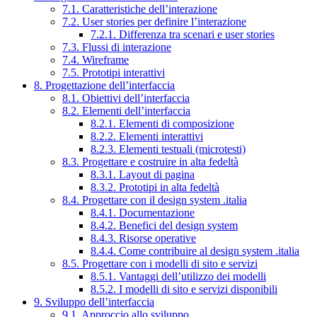
7.1. Caratteristiche dell’interazione
7.2. User stories per definire l’interazione
7.2.1. Differenza tra scenari e user stories
7.3. Flussi di interazione
7.4. Wireframe
7.5. Prototipi interattivi
8. Progettazione dell’interfaccia
8.1. Obiettivi dell’interfaccia
8.2. Elementi dell’interfaccia
8.2.1. Elementi di composizione
8.2.2. Elementi interattivi
8.2.3. Elementi testuali (microtesti)
8.3. Progettare e costruire in alta fedeltà
8.3.1. Layout di pagina
8.3.2. Prototipi in alta fedeltà
8.4. Progettare con il design system .italia
8.4.1. Documentazione
8.4.2. Benefici del design system
8.4.3. Risorse operative
8.4.4. Come contribuire al design system .italia
8.5. Progettare con i modelli di sito e servizi
8.5.1. Vantaggi dell’utilizzo dei modelli
8.5.2. I modelli di sito e servizi disponibili
9. Sviluppo dell’interfaccia
9.1. Approccio allo sviluppo