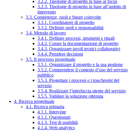
3.2.2. Tipologie di progetto in base al focus
3.2.3. Tipologie di progetto in base all’ambito di
intervento
3.3. Competenze, ruoli e figure coinvolte
3.3.1. Coordinatore di progetto
3.3.2. Definire ruoli e responsabilità
3.4. Metodo di lavoro
3.4.1. Definire processi, strumenti e rituali
3.4.2. Curare la documentazione di progetto
3.4.3. Organizzare tavoli tecnici collaborativi
3.4.4. Prendere decisioni
3.5. Il processo progettuale
3.5.1. Organizzare il progetto e la sua gestione
3.5.2. Comprendere il contesto d’uso del servizio
pubblico
3.5.3. Progettare i processi e i
touchpoint
del
servizio
3.5.4. Realizzare l’interfaccia utente del servizio
3.5.5. Validare la soluzione ottenuta
4. Ricerca progettuale
4.1. Ricerca primaria
4.1.1. Interviste
4.1.2. Questionari
4.1.3. Test di usabilità
4.1.4. Web analytics