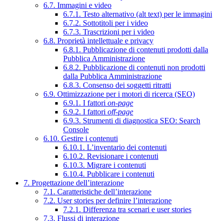
6.7. Immagini e video
6.7.1. Testo alternativo (alt text) per le immagini
6.7.2. Sottotitoli per i video
6.7.3. Trascrizioni per i video
6.8. Proprietà intellettuale e privacy
6.8.1. Pubblicazione di contenuti prodotti dalla
Pubblica Amministrazione
6.8.2. Pubblicazione di contenuti non prodotti
dalla Pubblica Amministrazione
6.8.3. Consenso dei soggetti ritratti
6.9. Ottimizzazione per i motori di ricerca (SEO)
6.9.1. I fattori
on-page
6.9.2. I fattori
off-page
6.9.3. Strumenti di diagnostica SEO: Search
Console
6.10. Gestire i contenuti
6.10.1. L’inventario dei contenuti
6.10.2. Revisionare i contenuti
6.10.3. Migrare i contenuti
6.10.4. Pubblicare i contenuti
7. Progettazione dell’interazione
7.1. Caratteristiche dell’interazione
7.2. User stories per definire l’interazione
7.2.1. Differenza tra scenari e user stories
7.3. Flussi di interazione