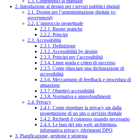
1.3. Contribuisci al manuale
2. Introduzione al design per i servizi pubblici digitali
2.1. Design per l’amministrazione digitale (
e-
government
)
2.2. L’approccio progettuale
2.2.1. Buone pratiche
2.2.2. Principi
2.3. Accessibilità
2.3.1. Definizione
2.3.2. Accessibilità by design
2.3.3. Principi per l’accessibilità
2.3.4. Linee guida e criteri di successo
2.3.5. Come rilasciare una dichiarazione di
accessibilità
2.3.6. Meccanismo di feedback e procedura di
attuazione
2.3.7. Obiettivi accessibilità
2.3.8. Normativa e approfondimenti
2.4. Privacy
2.4.1. Come rispettare la privacy sin dalla
progettazione di un sito o servizio digitale
2.4.2. Richiedi il consenso quando necessario
2.4.3. Le basi del sito web: architettura,
informativa privacy, riferimenti DPO
3. Pianificazione, gestione e strategia