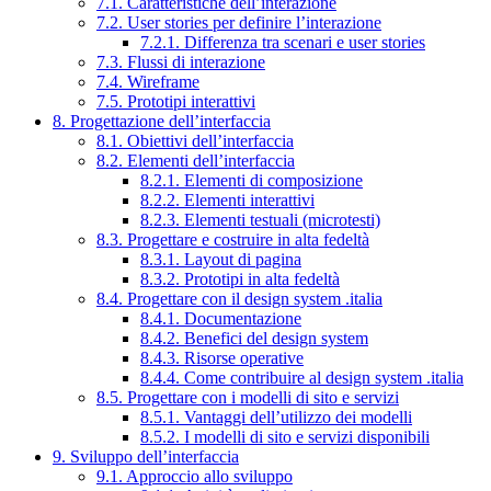
7.1. Caratteristiche dell’interazione
7.2. User stories per definire l’interazione
7.2.1. Differenza tra scenari e user stories
7.3. Flussi di interazione
7.4. Wireframe
7.5. Prototipi interattivi
8. Progettazione dell’interfaccia
8.1. Obiettivi dell’interfaccia
8.2. Elementi dell’interfaccia
8.2.1. Elementi di composizione
8.2.2. Elementi interattivi
8.2.3. Elementi testuali (microtesti)
8.3. Progettare e costruire in alta fedeltà
8.3.1. Layout di pagina
8.3.2. Prototipi in alta fedeltà
8.4. Progettare con il design system .italia
8.4.1. Documentazione
8.4.2. Benefici del design system
8.4.3. Risorse operative
8.4.4. Come contribuire al design system .italia
8.5. Progettare con i modelli di sito e servizi
8.5.1. Vantaggi dell’utilizzo dei modelli
8.5.2. I modelli di sito e servizi disponibili
9. Sviluppo dell’interfaccia
9.1. Approccio allo sviluppo