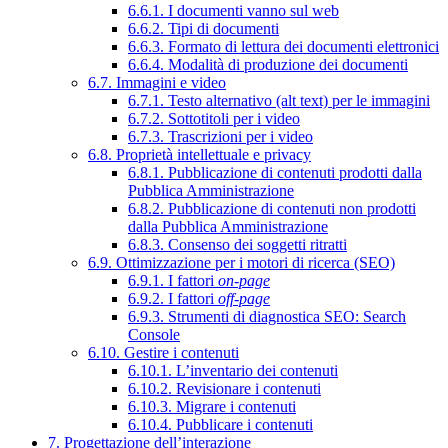
6.6.1. I documenti vanno sul web
6.6.2. Tipi di documenti
6.6.3. Formato di lettura dei documenti elettronici
6.6.4. Modalità di produzione dei documenti
6.7. Immagini e video
6.7.1. Testo alternativo (alt text) per le immagini
6.7.2. Sottotitoli per i video
6.7.3. Trascrizioni per i video
6.8. Proprietà intellettuale e privacy
6.8.1. Pubblicazione di contenuti prodotti dalla
Pubblica Amministrazione
6.8.2. Pubblicazione di contenuti non prodotti
dalla Pubblica Amministrazione
6.8.3. Consenso dei soggetti ritratti
6.9. Ottimizzazione per i motori di ricerca (SEO)
6.9.1. I fattori
on-page
6.9.2. I fattori
off-page
6.9.3. Strumenti di diagnostica SEO: Search
Console
6.10. Gestire i contenuti
6.10.1. L’inventario dei contenuti
6.10.2. Revisionare i contenuti
6.10.3. Migrare i contenuti
6.10.4. Pubblicare i contenuti
7. Progettazione dell’interazione