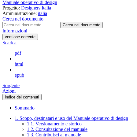
Manuale operativo di design
Progetto:
Designers Italia
Amministrazione:
italia
Cerca nel documento
Cerca nel documento
Informazioni
versione-corrente
Scarica
pdf
html
epub
Sorgente
Azioni
indice dei contenuti
Sommario
1. Scopo, destinatari e uso del Manuale operativo di design
1.1. Versionamento e storico
1.2. Consultazione del manuale
1.3. Contribuisci al manuale