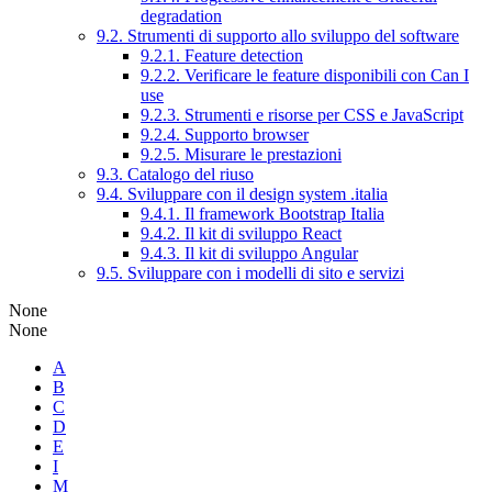
degradation
9.2. Strumenti di supporto allo sviluppo del software
9.2.1. Feature detection
9.2.2. Verificare le feature disponibili con Can I
use
9.2.3. Strumenti e risorse per CSS e JavaScript
9.2.4. Supporto browser
9.2.5. Misurare le prestazioni
9.3. Catalogo del riuso
9.4. Sviluppare con il design system .italia
9.4.1. Il framework Bootstrap Italia
9.4.2. Il kit di sviluppo React
9.4.3. Il kit di sviluppo Angular
9.5. Sviluppare con i modelli di sito e servizi
None
None
A
B
C
D
E
I
M