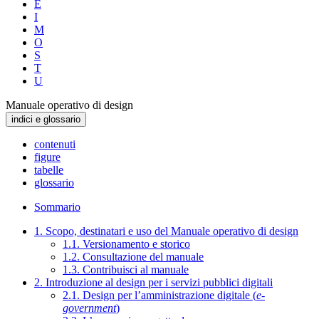
E
I
M
O
S
T
U
Manuale operativo di design
indici e glossario
contenuti
figure
tabelle
glossario
Sommario
1. Scopo, destinatari e uso del Manuale operativo di design
1.1. Versionamento e storico
1.2. Consultazione del manuale
1.3. Contribuisci al manuale
2. Introduzione al design per i servizi pubblici digitali
2.1. Design per l’amministrazione digitale (
e-
government
)