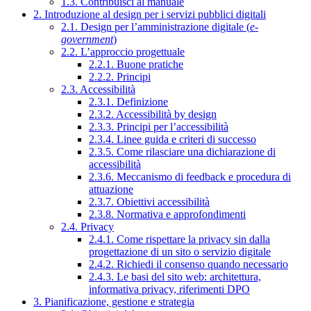
1.3. Contribuisci al manuale
2. Introduzione al design per i servizi pubblici digitali
2.1. Design per l’amministrazione digitale (
e-
government
)
2.2. L’approccio progettuale
2.2.1. Buone pratiche
2.2.2. Principi
2.3. Accessibilità
2.3.1. Definizione
2.3.2. Accessibilità by design
2.3.3. Principi per l’accessibilità
2.3.4. Linee guida e criteri di successo
2.3.5. Come rilasciare una dichiarazione di
accessibilità
2.3.6. Meccanismo di feedback e procedura di
attuazione
2.3.7. Obiettivi accessibilità
2.3.8. Normativa e approfondimenti
2.4. Privacy
2.4.1. Come rispettare la privacy sin dalla
progettazione di un sito o servizio digitale
2.4.2. Richiedi il consenso quando necessario
2.4.3. Le basi del sito web: architettura,
informativa privacy, riferimenti DPO
3. Pianificazione, gestione e strategia