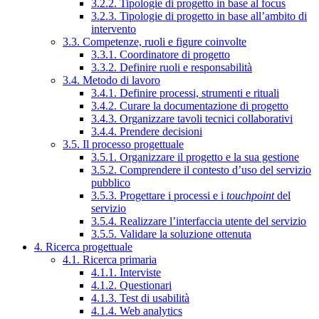
3.2.2. Tipologie di progetto in base al focus
3.2.3. Tipologie di progetto in base all’ambito di
intervento
3.3. Competenze, ruoli e figure coinvolte
3.3.1. Coordinatore di progetto
3.3.2. Definire ruoli e responsabilità
3.4. Metodo di lavoro
3.4.1. Definire processi, strumenti e rituali
3.4.2. Curare la documentazione di progetto
3.4.3. Organizzare tavoli tecnici collaborativi
3.4.4. Prendere decisioni
3.5. Il processo progettuale
3.5.1. Organizzare il progetto e la sua gestione
3.5.2. Comprendere il contesto d’uso del servizio
pubblico
3.5.3. Progettare i processi e i
touchpoint
del
servizio
3.5.4. Realizzare l’interfaccia utente del servizio
3.5.5. Validare la soluzione ottenuta
4. Ricerca progettuale
4.1. Ricerca primaria
4.1.1. Interviste
4.1.2. Questionari
4.1.3. Test di usabilità
4.1.4. Web analytics