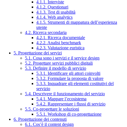
4.1.1. Interviste
4.1.2. Questionari
4.1.3. Test di usabilità
4.1.4. Web analytics
4.1.5. Strumenti di mappatura dell’esperienza
utente
4.2. Ricerca secondaria
4.2.1. Ricerca documentale
4.2.2. Analisi benchmark
4.2.3. Valutazione euristica
5. Progettazione dei servizi
5.1. Cosa sono i servizi e il service design
5.2. Progettare servizi pubblici digitali
5.3. Definire il modello di servizio
5.3.1. Identificare gli attori coinvolti
5.3.2. Formulare la proposta di valore
5.3.3. Inquadrare gli elementi costitutivi del
servizio
5.4. Descrivere il funzionamento del servizio
5.4.1. Mappare l’ecosistema
5.4.2. Rappresentare i flussi di servizio
5.5. Co-progettare le soluzioni
5.5.1. Workshop di co-progettazione
6. Progettazione dei contenuti
6.1. Cos’è il content design