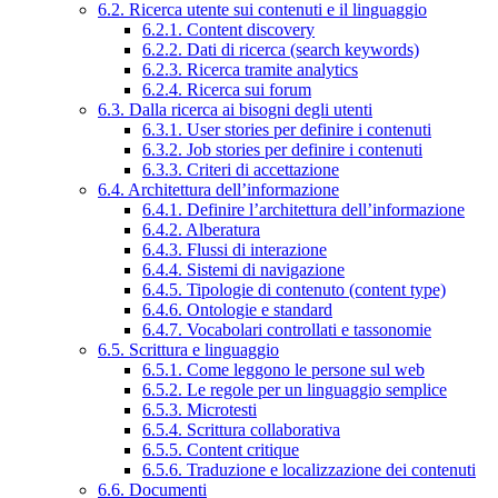
6.2. Ricerca utente sui contenuti e il linguaggio
6.2.1. Content discovery
6.2.2. Dati di ricerca (search keywords)
6.2.3. Ricerca tramite analytics
6.2.4. Ricerca sui forum
6.3. Dalla ricerca ai bisogni degli utenti
6.3.1. User stories per definire i contenuti
6.3.2. Job stories per definire i contenuti
6.3.3. Criteri di accettazione
6.4. Architettura dell’informazione
6.4.1. Definire l’architettura dell’informazione
6.4.2. Alberatura
6.4.3. Flussi di interazione
6.4.4. Sistemi di navigazione
6.4.5. Tipologie di contenuto (content type)
6.4.6. Ontologie e standard
6.4.7. Vocabolari controllati e tassonomie
6.5. Scrittura e linguaggio
6.5.1. Come leggono le persone sul web
6.5.2. Le regole per un linguaggio semplice
6.5.3. Microtesti
6.5.4. Scrittura collaborativa
6.5.5. Content critique
6.5.6. Traduzione e localizzazione dei contenuti
6.6. Documenti