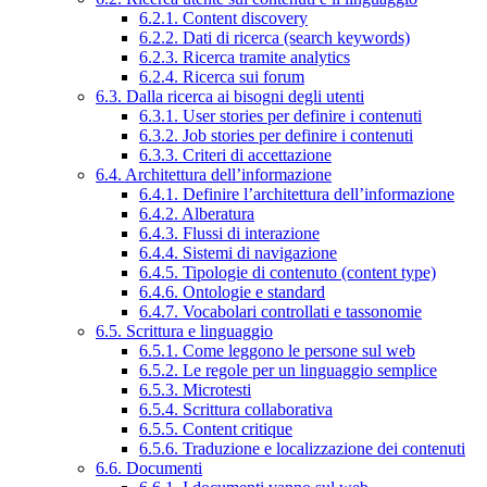
6.2.1. Content discovery
6.2.2. Dati di ricerca (search keywords)
6.2.3. Ricerca tramite analytics
6.2.4. Ricerca sui forum
6.3. Dalla ricerca ai bisogni degli utenti
6.3.1. User stories per definire i contenuti
6.3.2. Job stories per definire i contenuti
6.3.3. Criteri di accettazione
6.4. Architettura dell’informazione
6.4.1. Definire l’architettura dell’informazione
6.4.2. Alberatura
6.4.3. Flussi di interazione
6.4.4. Sistemi di navigazione
6.4.5. Tipologie di contenuto (content type)
6.4.6. Ontologie e standard
6.4.7. Vocabolari controllati e tassonomie
6.5. Scrittura e linguaggio
6.5.1. Come leggono le persone sul web
6.5.2. Le regole per un linguaggio semplice
6.5.3. Microtesti
6.5.4. Scrittura collaborativa
6.5.5. Content critique
6.5.6. Traduzione e localizzazione dei contenuti
6.6. Documenti