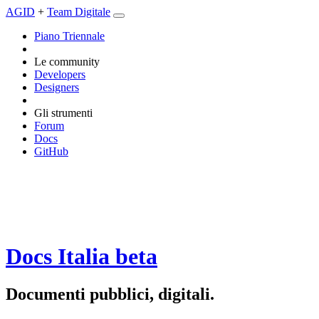
AGID
+
Team Digitale
Piano Triennale
Le community
Developers
Designers
Gli strumenti
Forum
Docs
GitHub
Docs Italia
beta
Documenti pubblici, digitali.