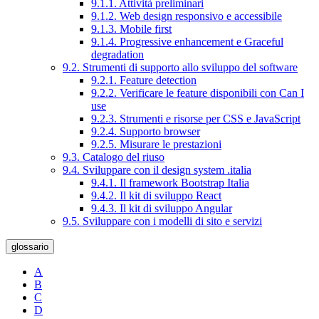
9.1.1. Attività preliminari
9.1.2. Web design responsivo e accessibile
9.1.3. Mobile first
9.1.4. Progressive enhancement e Graceful
degradation
9.2. Strumenti di supporto allo sviluppo del software
9.2.1. Feature detection
9.2.2. Verificare le feature disponibili con Can I
use
9.2.3. Strumenti e risorse per CSS e JavaScript
9.2.4. Supporto browser
9.2.5. Misurare le prestazioni
9.3. Catalogo del riuso
9.4. Sviluppare con il design system .italia
9.4.1. Il framework Bootstrap Italia
9.4.2. Il kit di sviluppo React
9.4.3. Il kit di sviluppo Angular
9.5. Sviluppare con i modelli di sito e servizi
glossario
A
B
C
D