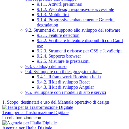
9.1.1. Attività preliminari
9.1.2. Web design responsivo e accessibile
9.1.3. Mobile first
9.1.4. Progressive enhancement e Graceful
degradation
9.2. Strumenti di supporto allo sviluppo del software
9.2.1. Feature detection
9.2.2. Verificare le feature disponibili con Can I
use
9.2.3. Strumenti e risorse per CSS e JavaScript
9.2.4. Supporto browser
9.2.5. Misurare le prestazioni
9.3. Catalogo del riuso
9.4. Sviluppare con il design system .italia
9.4.1. Il framework Bootstrap Italia
9.4.2. Il kit di sviluppo React
9.4.3. Il kit di sviluppo Angular
9.5. Sviluppare con i modelli di sito e servizi
1. Scopo, destinatari e uso del Manuale operativo di design
Team per la Trasformazione Digitale
in collaborazione con
Agenzia per l'Italia Digitale