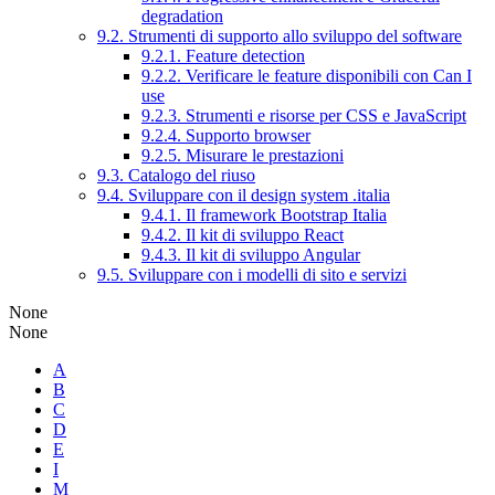
degradation
9.2. Strumenti di supporto allo sviluppo del software
9.2.1. Feature detection
9.2.2. Verificare le feature disponibili con Can I
use
9.2.3. Strumenti e risorse per CSS e JavaScript
9.2.4. Supporto browser
9.2.5. Misurare le prestazioni
9.3. Catalogo del riuso
9.4. Sviluppare con il design system .italia
9.4.1. Il framework Bootstrap Italia
9.4.2. Il kit di sviluppo React
9.4.3. Il kit di sviluppo Angular
9.5. Sviluppare con i modelli di sito e servizi
None
None
A
B
C
D
E
I
M