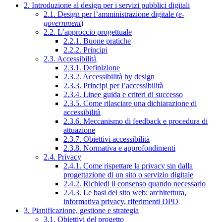
2. Introduzione al design per i servizi pubblici digitali
2.1. Design per l’amministrazione digitale (
e-
government
)
2.2. L’approccio progettuale
2.2.1. Buone pratiche
2.2.2. Principi
2.3. Accessibilità
2.3.1. Definizione
2.3.2. Accessibilità by design
2.3.3. Principi per l’accessibilità
2.3.4. Linee guida e criteri di successo
2.3.5. Come rilasciare una dichiarazione di
accessibilità
2.3.6. Meccanismo di feedback e procedura di
attuazione
2.3.7. Obiettivi accessibilità
2.3.8. Normativa e approfondimenti
2.4. Privacy
2.4.1. Come rispettare la privacy sin dalla
progettazione di un sito o servizio digitale
2.4.2. Richiedi il consenso quando necessario
2.4.3. Le basi del sito web: architettura,
informativa privacy, riferimenti DPO
3. Pianificazione, gestione e strategia
3.1. Obiettivi del progetto