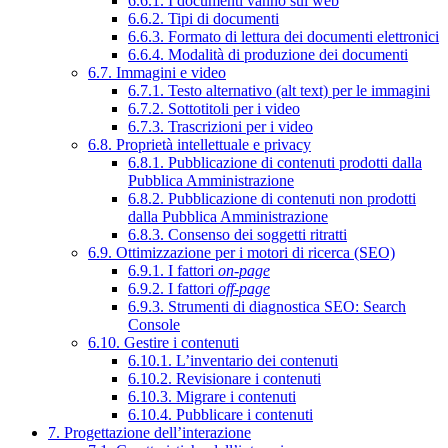
6.6.1. I documenti vanno sul web
6.6.2. Tipi di documenti
6.6.3. Formato di lettura dei documenti elettronici
6.6.4. Modalità di produzione dei documenti
6.7. Immagini e video
6.7.1. Testo alternativo (alt text) per le immagini
6.7.2. Sottotitoli per i video
6.7.3. Trascrizioni per i video
6.8. Proprietà intellettuale e privacy
6.8.1. Pubblicazione di contenuti prodotti dalla
Pubblica Amministrazione
6.8.2. Pubblicazione di contenuti non prodotti
dalla Pubblica Amministrazione
6.8.3. Consenso dei soggetti ritratti
6.9. Ottimizzazione per i motori di ricerca (SEO)
6.9.1. I fattori
on-page
6.9.2. I fattori
off-page
6.9.3. Strumenti di diagnostica SEO: Search
Console
6.10. Gestire i contenuti
6.10.1. L’inventario dei contenuti
6.10.2. Revisionare i contenuti
6.10.3. Migrare i contenuti
6.10.4. Pubblicare i contenuti
7. Progettazione dell’interazione