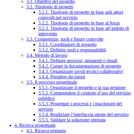
3.1. Obiettivi del progetto
3.2. Tipologie di progetti
3.2.1. Tipologie di progetto in base agli attori
coinvolti nel servizio
3.2.2. Tipologie di progetto in base al focus
3.2.3. Tipologie di progetto in base all’ambito di
intervento
3.3. Competenze, ruoli e figure coinvolte
3.3.1. Coordinatore di progetto
3.3.2. Definire ruoli e responsabilità
3.4. Metodo di lavoro
3.4.1. Definire processi, strumenti e rituali
3.4.2. Curare la documentazione di progetto
3.4.3. Organizzare tavoli tecnici collaborativi
3.4.4. Prendere decisioni
3.5. Il processo progettuale
3.5.1. Organizzare il progetto e la sua gestione
3.5.2. Comprendere il contesto d’uso del servizio
pubblico
3.5.3. Progettare i processi e i
touchpoint
del
servizio
3.5.4. Realizzare l’interfaccia utente del servizio
3.5.5. Validare la soluzione ottenuta
4. Ricerca progettuale
4.1. Ricerca primaria