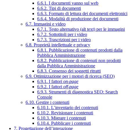
6.6.1. I documenti vanno sul web
6.6.2. Tipi di documenti
6.6.3. Formato di lettura dei documenti elettronici
6.6.4. Modalità di produzione dei documenti
6.7. Immagini e video
6.7.1. Testo alternativo (alt text) per le immagini
6.7.2. Sottotitoli per i video
6.7.3. Trascrizioni per i video
6.8. Proprietà intellettuale e privacy
6.8.1. Pubblicazione di contenuti prodotti dalla
Pubblica Amministrazione
6.8.2. Pubblicazione di contenuti non prodotti
dalla Pubblica Amministrazione
6.8.3. Consenso dei soggetti ritratti
6.9. Ottimizzazione per i motori di ricerca (SEO)
6.9.1. I fattori
on-page
6.9.2. I fattori
off-page
6.9.3. Strumenti di diagnostica SEO: Search
Console
6.10. Gestire i contenuti
6.10.1. L’inventario dei contenuti
6.10.2. Revisionare i contenuti
6.10.3. Migrare i contenuti
6.10.4. Pubblicare i contenuti
7. Progettazione dell’interazione