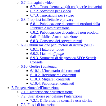
6.7. Immagini e video
6.7.1. Testo alternativo (alt text) per le immagini
6.7.2. Sottotitoli per i video
6.7.3. Trascrizioni per i video
6.8. Proprietà intellettuale e privacy
6.8.1. Pubblicazione di contenuti prodotti dalla
Pubblica Amministrazione
6.8.2. Pubblicazione di contenuti non prodotti
dalla Pubblica Amministrazione
6.8.3. Consenso dei soggetti ritratti
6.9. Ottimizzazione per i motori di ricerca (SEO)
6.9.1. I fattori
on-page
6.9.2. I fattori
off-page
6.9.3. Strumenti di diagnostica SEO: Search
Console
6.10. Gestire i contenuti
6.10.1. L’inventario dei contenuti
6.10.2. Revisionare i contenuti
6.10.3. Migrare i contenuti
6.10.4. Pubblicare i contenuti
7. Progettazione dell’interazione
7.1. Caratteristiche dell’interazione
7.2. User stories per definire l’interazione
7.2.1. Differenza tra scenari e user stories
7.3. Flussi di interazione