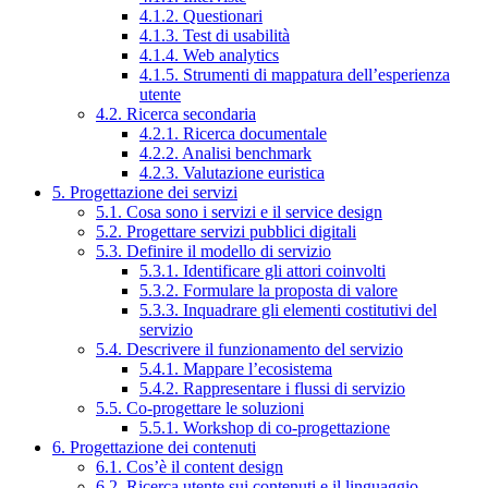
4.1.2. Questionari
4.1.3. Test di usabilità
4.1.4. Web analytics
4.1.5. Strumenti di mappatura dell’esperienza
utente
4.2. Ricerca secondaria
4.2.1. Ricerca documentale
4.2.2. Analisi benchmark
4.2.3. Valutazione euristica
5. Progettazione dei servizi
5.1. Cosa sono i servizi e il service design
5.2. Progettare servizi pubblici digitali
5.3. Definire il modello di servizio
5.3.1. Identificare gli attori coinvolti
5.3.2. Formulare la proposta di valore
5.3.3. Inquadrare gli elementi costitutivi del
servizio
5.4. Descrivere il funzionamento del servizio
5.4.1. Mappare l’ecosistema
5.4.2. Rappresentare i flussi di servizio
5.5. Co-progettare le soluzioni
5.5.1. Workshop di co-progettazione
6. Progettazione dei contenuti
6.1. Cos’è il content design
6.2. Ricerca utente sui contenuti e il linguaggio