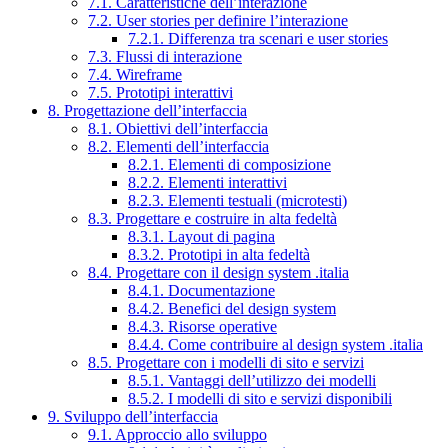
7.1. Caratteristiche dell’interazione
7.2. User stories per definire l’interazione
7.2.1. Differenza tra scenari e user stories
7.3. Flussi di interazione
7.4. Wireframe
7.5. Prototipi interattivi
8. Progettazione dell’interfaccia
8.1. Obiettivi dell’interfaccia
8.2. Elementi dell’interfaccia
8.2.1. Elementi di composizione
8.2.2. Elementi interattivi
8.2.3. Elementi testuali (microtesti)
8.3. Progettare e costruire in alta fedeltà
8.3.1. Layout di pagina
8.3.2. Prototipi in alta fedeltà
8.4. Progettare con il design system .italia
8.4.1. Documentazione
8.4.2. Benefici del design system
8.4.3. Risorse operative
8.4.4. Come contribuire al design system .italia
8.5. Progettare con i modelli di sito e servizi
8.5.1. Vantaggi dell’utilizzo dei modelli
8.5.2. I modelli di sito e servizi disponibili
9. Sviluppo dell’interfaccia
9.1. Approccio allo sviluppo