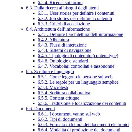
6.2.4. Ricerca sui forum
6.3. Dalla ricerca ai bisogni degli utenti
6.3.1. User stories per definire i contenuti
6.3.2. Job stories per definire i contenuti
6.3.3. Criteri di accettazione
6.4. Architettura dell’informazione
6.4.1. Definire l’architettura dell’informazione
6.4.2. Alberatura
6.4.3. Flussi di interazione
6.4.4. Sistemi di navigazione
6.4.5. Tipologie di contenuto (content type)
6.4.6. Ontologie e standard
6.4.7. Vocabolari controllati e tassonomie
6.5. Scrittura e linguaggio
6.5.1. Come leggono le persone sul web
6.5.2. Le regole per un linguaggio semplice
6.5.3. Microtesti
6.5.4. Scrittura collaborativa
6.5.5. Content critique
6.5.6. Traduzione e localizzazione dei contenuti
6.6. Documenti
6.6.1. I documenti vanno sul web
6.6.2. Tipi di documenti
6.6.3. Formato di lettura dei documenti elettronici
6.6.4. Modalità di produzione dei documenti