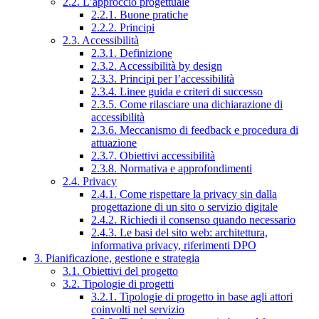
2.2. L’approccio progettuale
2.2.1. Buone pratiche
2.2.2. Principi
2.3. Accessibilità
2.3.1. Definizione
2.3.2. Accessibilità by design
2.3.3. Principi per l’accessibilità
2.3.4. Linee guida e criteri di successo
2.3.5. Come rilasciare una dichiarazione di
accessibilità
2.3.6. Meccanismo di feedback e procedura di
attuazione
2.3.7. Obiettivi accessibilità
2.3.8. Normativa e approfondimenti
2.4. Privacy
2.4.1. Come rispettare la privacy sin dalla
progettazione di un sito o servizio digitale
2.4.2. Richiedi il consenso quando necessario
2.4.3. Le basi del sito web: architettura,
informativa privacy, riferimenti DPO
3. Pianificazione, gestione e strategia
3.1. Obiettivi del progetto
3.2. Tipologie di progetti
3.2.1. Tipologie di progetto in base agli attori
coinvolti nel servizio