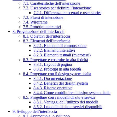
7.1. Caratteristiche dell’interazione
7.2. User stories per definire l’interazione
7.2.1. Differenza tra scenari e user stories
7.3. Flussi di interazione
7.4. Wireframe
7.5. Prototipi interattivi
8. Progettazione dell’interfaccia
8.1. Obiettivi dell’interfaccia
8.2. Elementi dell’interfaccia
8.2.1. Elementi di composizione
8.2.2. Elementi interattivi
8.2.3. Elementi testuali (microtesti)
8.3. Progettare e costruire in alta fedeltà
8.3.1. Layout di pagina
8.3.2. Prototipi in alta fedeltà
8.4. Progettare con il design system .italia
8.4.1. Documentazione
8.4.2. Benefici del design system
8.4.3. Risorse operative
8.4.4. Come contribuire al design system .italia
8.5. Progettare con i modelli di sito e servizi
8.5.1. Vantaggi dell’utilizzo dei modelli
8.5.2. I modelli di sito e servizi disponibili
9. Sviluppo dell’interfaccia
9.1. Approccio allo sviluppo