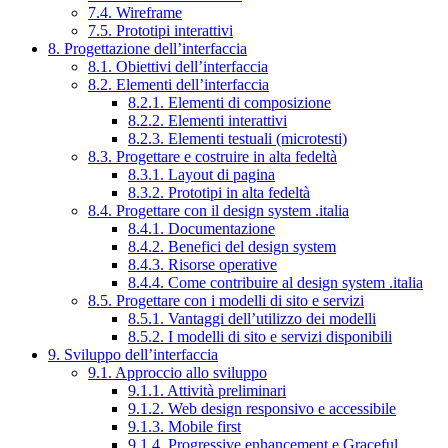
7.4. Wireframe
7.5. Prototipi interattivi
8. Progettazione dell’interfaccia
8.1. Obiettivi dell’interfaccia
8.2. Elementi dell’interfaccia
8.2.1. Elementi di composizione
8.2.2. Elementi interattivi
8.2.3. Elementi testuali (microtesti)
8.3. Progettare e costruire in alta fedeltà
8.3.1. Layout di pagina
8.3.2. Prototipi in alta fedeltà
8.4. Progettare con il design system .italia
8.4.1. Documentazione
8.4.2. Benefici del design system
8.4.3. Risorse operative
8.4.4. Come contribuire al design system .italia
8.5. Progettare con i modelli di sito e servizi
8.5.1. Vantaggi dell’utilizzo dei modelli
8.5.2. I modelli di sito e servizi disponibili
9. Sviluppo dell’interfaccia
9.1. Approccio allo sviluppo
9.1.1. Attività preliminari
9.1.2. Web design responsivo e accessibile
9.1.3. Mobile first
9.1.4. Progressive enhancement e Graceful