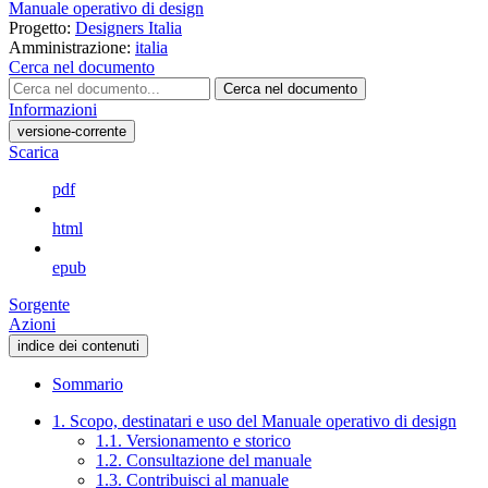
Manuale operativo di design
Progetto:
Designers Italia
Amministrazione:
italia
Cerca nel documento
Cerca nel documento
Informazioni
versione-corrente
Scarica
pdf
html
epub
Sorgente
Azioni
indice dei contenuti
Sommario
1. Scopo, destinatari e uso del Manuale operativo di design
1.1. Versionamento e storico
1.2. Consultazione del manuale
1.3. Contribuisci al manuale