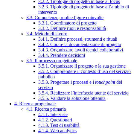
3.2.2. Tipologie di progetto in base al focus
3.2.3. Tipologie di progetto in base all’ambito di
intervento
3.3. Competenze, ruoli e figure coinvolte
3.3.1. Coordinatore di progetto
3.3.2. Definire ruoli e responsabilità
3.4. Metodo di lavoro
3.4.1. Definire processi, strumenti e rituali
3.4.2. Curare la documentazione di progetto
3.4.3. Organizzare tavoli tecnici collaborativi
3.4.4. Prendere decisioni
3.5. Il processo progettuale
3.5.1. Organizzare il progetto e la sua gestione
3.5.2. Comprendere il contesto d’uso del servizio
pubblico
3.5.3. Progettare i processi e i
touchpoint
del
servizio
3.5.4. Realizzare l’interfaccia utente del servizio
3.5.5. Validare la soluzione ottenuta
4. Ricerca progettuale
4.1. Ricerca primaria
4.1.1. Interviste
4.1.2. Questionari
4.1.3. Test di usabilità
4.1.4. Web analytics