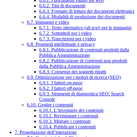
6.6.1. I documenti vanno sul web
6.6.2. Tipi di documenti
6.6.3. Formato di lettura dei documenti elettronici
6.6.4. Modalità di produzione dei documenti
6.7. Immagini e video
6.7.1. Testo alternativo (alt text) per le immagini
6.7.2. Sottotitoli per i video
6.7.3. Trascrizioni per i video
6.8. Proprietà intellettuale e privacy
6.8.1. Pubblicazione di contenuti prodotti dalla
Pubblica Amministrazione
6.8.2. Pubblicazione di contenuti non prodotti
dalla Pubblica Amministrazione
6.8.3. Consenso dei soggetti ritratti
6.9. Ottimizzazione per i motori di ricerca (SEO)
6.9.1. I fattori
on-page
6.9.2. I fattori
off-page
6.9.3. Strumenti di diagnostica SEO: Search
Console
6.10. Gestire i contenuti
6.10.1. L’inventario dei contenuti
6.10.2. Revisionare i contenuti
6.10.3. Migrare i contenuti
6.10.4. Pubblicare i contenuti
7. Progettazione dell’interazione