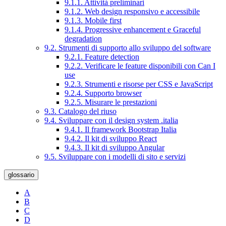
9.1.1. Attività preliminari
9.1.2. Web design responsivo e accessibile
9.1.3. Mobile first
9.1.4. Progressive enhancement e Graceful
degradation
9.2. Strumenti di supporto allo sviluppo del software
9.2.1. Feature detection
9.2.2. Verificare le feature disponibili con Can I
use
9.2.3. Strumenti e risorse per CSS e JavaScript
9.2.4. Supporto browser
9.2.5. Misurare le prestazioni
9.3. Catalogo del riuso
9.4. Sviluppare con il design system .italia
9.4.1. Il framework Bootstrap Italia
9.4.2. Il kit di sviluppo React
9.4.3. Il kit di sviluppo Angular
9.5. Sviluppare con i modelli di sito e servizi
glossario
A
B
C
D