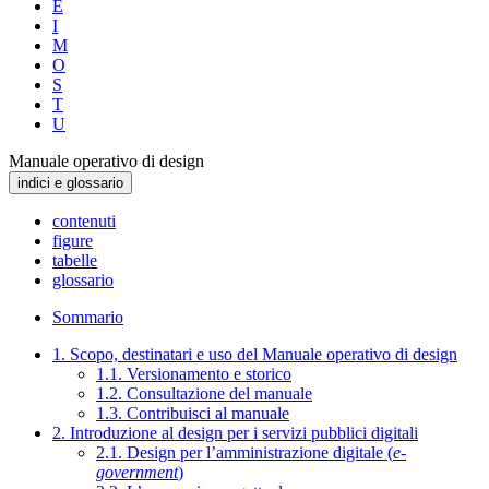
E
I
M
O
S
T
U
Manuale operativo di design
indici e glossario
contenuti
figure
tabelle
glossario
Sommario
1. Scopo, destinatari e uso del Manuale operativo di design
1.1. Versionamento e storico
1.2. Consultazione del manuale
1.3. Contribuisci al manuale
2. Introduzione al design per i servizi pubblici digitali
2.1. Design per l’amministrazione digitale (
e-
government
)