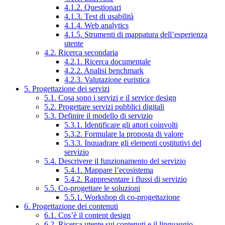
4.1.2. Questionari
4.1.3. Test di usabilità
4.1.4. Web analytics
4.1.5. Strumenti di mappatura dell’esperienza
utente
4.2. Ricerca secondaria
4.2.1. Ricerca documentale
4.2.2. Analisi benchmark
4.2.3. Valutazione euristica
5. Progettazione dei servizi
5.1. Cosa sono i servizi e il service design
5.2. Progettare servizi pubblici digitali
5.3. Definire il modello di servizio
5.3.1. Identificare gli attori coinvolti
5.3.2. Formulare la proposta di valore
5.3.3. Inquadrare gli elementi costitutivi del
servizio
5.4. Descrivere il funzionamento del servizio
5.4.1. Mappare l’ecosistema
5.4.2. Rappresentare i flussi di servizio
5.5. Co-progettare le soluzioni
5.5.1. Workshop di co-progettazione
6. Progettazione dei contenuti
6.1. Cos’è il content design
6.2. Ricerca utente sui contenuti e il linguaggio