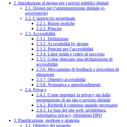
2. Introduzione al design per i servizi pubblici digitali
2.1. Design per l’amministrazione digitale (
e-
government
)
2.2. L’approccio progettuale
2.2.1. Buone pratiche
2.2.2. Principi
2.3. Accessibilità
2.3.1. Definizione
2.3.2. Accessibilità by design
2.3.3. Principi per l’accessibilità
2.3.4. Linee guida e criteri di successo
2.3.5. Come rilasciare una dichiarazione di
accessibilità
2.3.6. Meccanismo di feedback e procedura di
attuazione
2.3.7. Obiettivi accessibilità
2.3.8. Normativa e approfondimenti
2.4. Privacy
2.4.1. Come rispettare la privacy sin dalla
progettazione di un sito o servizio digitale
2.4.2. Richiedi il consenso quando necessario
2.4.3. Le basi del sito web: architettura,
informativa privacy, riferimenti DPO
3. Pianificazione, gestione e strategia
3.1. Obiettivi del progetto