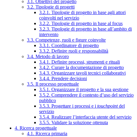
3.1. Obiettivi del progetto
3.2. Tipologie di progetti
3.2.1. Tipologie di progetto in base agli attori
coinvolti nel servizio
3.2.2. Tipologie di progetto in base al focus
3.2.3. Tipologie di progetto in base all’ambito di
intervento
3.3. Competenze, ruoli e figure coinvolte
3.3.1. Coordinatore di progetto
3.3.2. Definire ruoli e responsabilità
3.4. Metodo di lavoro
3.4.1. Definire processi, strumenti e rituali
3.4.2. Curare la documentazione di progetto
3.4.3. Organizzare tavoli tecnici collaborativi
3.4.4. Prendere decisioni
3.5. Il processo progettuale
3.5.1. Organizzare il progetto e la sua gestione
3.5.2. Comprendere il contesto d’uso del servizio
pubblico
3.5.3. Progettare i processi e i
touchpoint
del
servizio
3.5.4. Realizzare l’interfaccia utente del servizio
3.5.5. Validare la soluzione ottenuta
4. Ricerca progettuale
4.1. Ricerca primaria