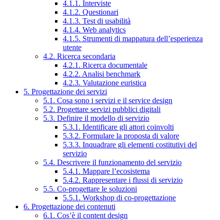
4.1.1. Interviste
4.1.2. Questionari
4.1.3. Test di usabilità
4.1.4. Web analytics
4.1.5. Strumenti di mappatura dell’esperienza
utente
4.2. Ricerca secondaria
4.2.1. Ricerca documentale
4.2.2. Analisi benchmark
4.2.3. Valutazione euristica
5. Progettazione dei servizi
5.1. Cosa sono i servizi e il service design
5.2. Progettare servizi pubblici digitali
5.3. Definire il modello di servizio
5.3.1. Identificare gli attori coinvolti
5.3.2. Formulare la proposta di valore
5.3.3. Inquadrare gli elementi costitutivi del
servizio
5.4. Descrivere il funzionamento del servizio
5.4.1. Mappare l’ecosistema
5.4.2. Rappresentare i flussi di servizio
5.5. Co-progettare le soluzioni
5.5.1. Workshop di co-progettazione
6. Progettazione dei contenuti
6.1. Cos’è il content design