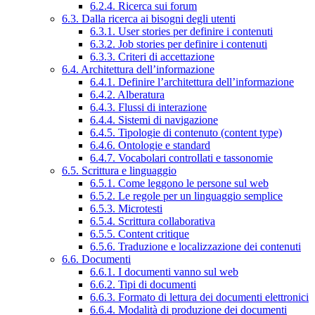
6.2.4. Ricerca sui forum
6.3. Dalla ricerca ai bisogni degli utenti
6.3.1. User stories per definire i contenuti
6.3.2. Job stories per definire i contenuti
6.3.3. Criteri di accettazione
6.4. Architettura dell’informazione
6.4.1. Definire l’architettura dell’informazione
6.4.2. Alberatura
6.4.3. Flussi di interazione
6.4.4. Sistemi di navigazione
6.4.5. Tipologie di contenuto (content type)
6.4.6. Ontologie e standard
6.4.7. Vocabolari controllati e tassonomie
6.5. Scrittura e linguaggio
6.5.1. Come leggono le persone sul web
6.5.2. Le regole per un linguaggio semplice
6.5.3. Microtesti
6.5.4. Scrittura collaborativa
6.5.5. Content critique
6.5.6. Traduzione e localizzazione dei contenuti
6.6. Documenti
6.6.1. I documenti vanno sul web
6.6.2. Tipi di documenti
6.6.3. Formato di lettura dei documenti elettronici
6.6.4. Modalità di produzione dei documenti