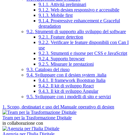
9.1.1. Attività preliminari
9.1.2. Web design responsivo e accessibile
9.1.3. Mobile first
9.1.4. Progressive enhancement e Graceful
degradation
9.2. Strumenti di supporto allo sviluppo del software
9.2.1. Feature detection
9.2.2. Verificare le feature disponibili con Can I
use
9.2.3. Strumenti e risorse per CSS e JavaScript
9.2.4. Supporto browser
9.2.5. Misurare le prestazioni
9.3. Catalogo del riuso
9.4. Sviluppare con il design system .italia
9.4.1. Il framework Bootstrap Italia
9.4.2. Il kit di sviluppo React
9.4.3. Il kit di sviluppo Angular
9.5. Sviluppare con i modelli di sito e servizi
1. Scopo, destinatari e uso del Manuale operativo di design
Team per la Trasformazione Digitale
in collaborazione con
Agenzia per l'Italia Digitale