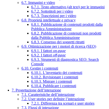
6.7. Immagini e video
6.7.1. Testo alternativo (alt text) per le immagini
6.7.2. Sottotitoli per i video
6.7.3. Trascrizioni per i video
6.8. Proprietà intellettuale e privacy
6.8.1. Pubblicazione di contenuti prodotti dalla
Pubblica Amministrazione
6.8.2. Pubblicazione di contenuti non prodotti
dalla Pubblica Amministrazione
6.8.3. Consenso dei soggetti ritratti
6.9. Ottimizzazione per i motori di ricerca (SEO)
6.9.1. I fattori
on-page
6.9.2. I fattori
off-page
6.9.3. Strumenti di diagnostica SEO: Search
Console
6.10. Gestire i contenuti
6.10.1. L’inventario dei contenuti
6.10.2. Revisionare i contenuti
6.10.3. Migrare i contenuti
6.10.4. Pubblicare i contenuti
7. Progettazione dell’interazione
7.1. Caratteristiche dell’interazione
7.2. User stories per definire l’interazione
7.2.1. Differenza tra scenari e user stories
7.3. Flussi di interazione