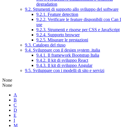
degradation
9.2. Strumenti di supporto allo sviluppo del software
9.2.1. Feature detection
9.2.2. Verificare le feature disponibili con Can I
use
9.2.3. Strumenti e risorse per CSS e JavaScript
9.2.4. Supporto browser
9.2.5. Misurare le prestazioni
9.3. Catalogo del riuso
9.4. Sviluppare con il design system .italia
9.4.1. Il framework Bootstrap Italia
9.4.2. Il kit di sviluppo React
9.4.3. Il kit di sviluppo Angular
9.5. Sviluppare con i modelli di sito e servizi
None
None
A
B
C
D
E
I
M