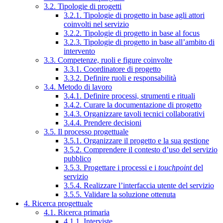
3.2. Tipologie di progetti
3.2.1. Tipologie di progetto in base agli attori
coinvolti nel servizio
3.2.2. Tipologie di progetto in base al focus
3.2.3. Tipologie di progetto in base all’ambito di
intervento
3.3. Competenze, ruoli e figure coinvolte
3.3.1. Coordinatore di progetto
3.3.2. Definire ruoli e responsabilità
3.4. Metodo di lavoro
3.4.1. Definire processi, strumenti e rituali
3.4.2. Curare la documentazione di progetto
3.4.3. Organizzare tavoli tecnici collaborativi
3.4.4. Prendere decisioni
3.5. Il processo progettuale
3.5.1. Organizzare il progetto e la sua gestione
3.5.2. Comprendere il contesto d’uso del servizio
pubblico
3.5.3. Progettare i processi e i
touchpoint
del
servizio
3.5.4. Realizzare l’interfaccia utente del servizio
3.5.5. Validare la soluzione ottenuta
4. Ricerca progettuale
4.1. Ricerca primaria
4.1.1. Interviste