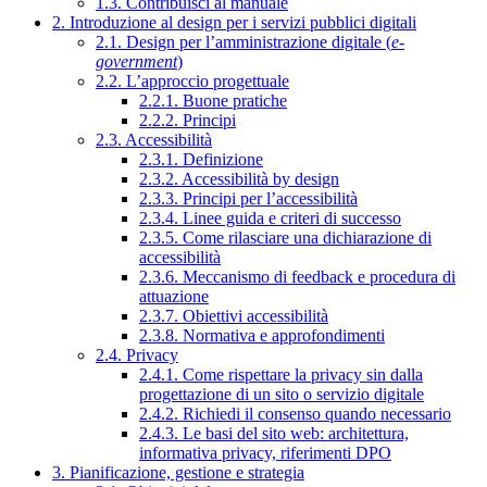
1.3. Contribuisci al manuale
2. Introduzione al design per i servizi pubblici digitali
2.1. Design per l’amministrazione digitale (
e-
government
)
2.2. L’approccio progettuale
2.2.1. Buone pratiche
2.2.2. Principi
2.3. Accessibilità
2.3.1. Definizione
2.3.2. Accessibilità by design
2.3.3. Principi per l’accessibilità
2.3.4. Linee guida e criteri di successo
2.3.5. Come rilasciare una dichiarazione di
accessibilità
2.3.6. Meccanismo di feedback e procedura di
attuazione
2.3.7. Obiettivi accessibilità
2.3.8. Normativa e approfondimenti
2.4. Privacy
2.4.1. Come rispettare la privacy sin dalla
progettazione di un sito o servizio digitale
2.4.2. Richiedi il consenso quando necessario
2.4.3. Le basi del sito web: architettura,
informativa privacy, riferimenti DPO
3. Pianificazione, gestione e strategia