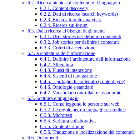
6.2. Ricerca utente sui contenuti e il linguaggio
6.2.1. Content discovery
6.2.2. Dati di ricerca (search keywords)
6.2.3. Ricerca tramite analytics
6.2.4. Ricerca sui forum
6.3. Dalla ricerca ai bisogni degli utenti
6.3.1. User stories per definire i contenuti
6.3.2. Job stories per definire i contenuti
6.3.3. Criteri di accettazione
6.4. Architettura dell’informazione
6.4.1. Definire l’architettura dell’informazione
6.4.2. Alberatura
6.4.3. Flussi di interazione
6.4.4. Sistemi di navigazione
6.4.5. Tipologie di contenuto (content type)
6.4.6. Ontologie e standard
6.4.7. Vocabolari controllati e tassonomie
6.5. Scrittura e linguaggio
6.5.1. Come leggono le persone sul web
6.5.2. Le regole per un linguaggio semplice
6.5.3. Microtesti
6.5.4. Scrittura collaborativa
6.5.5. Content critique
6.5.6. Traduzione e localizzazione dei contenuti
6.6. Documenti