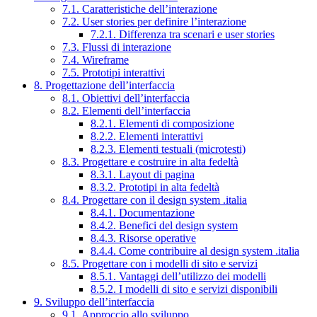
7.1. Caratteristiche dell’interazione
7.2. User stories per definire l’interazione
7.2.1. Differenza tra scenari e user stories
7.3. Flussi di interazione
7.4. Wireframe
7.5. Prototipi interattivi
8. Progettazione dell’interfaccia
8.1. Obiettivi dell’interfaccia
8.2. Elementi dell’interfaccia
8.2.1. Elementi di composizione
8.2.2. Elementi interattivi
8.2.3. Elementi testuali (microtesti)
8.3. Progettare e costruire in alta fedeltà
8.3.1. Layout di pagina
8.3.2. Prototipi in alta fedeltà
8.4. Progettare con il design system .italia
8.4.1. Documentazione
8.4.2. Benefici del design system
8.4.3. Risorse operative
8.4.4. Come contribuire al design system .italia
8.5. Progettare con i modelli di sito e servizi
8.5.1. Vantaggi dell’utilizzo dei modelli
8.5.2. I modelli di sito e servizi disponibili
9. Sviluppo dell’interfaccia
9.1. Approccio allo sviluppo