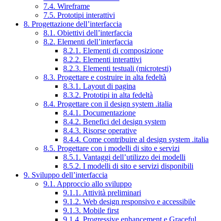
7.4. Wireframe
7.5. Prototipi interattivi
8. Progettazione dell’interfaccia
8.1. Obiettivi dell’interfaccia
8.2. Elementi dell’interfaccia
8.2.1. Elementi di composizione
8.2.2. Elementi interattivi
8.2.3. Elementi testuali (microtesti)
8.3. Progettare e costruire in alta fedeltà
8.3.1. Layout di pagina
8.3.2. Prototipi in alta fedeltà
8.4. Progettare con il design system .italia
8.4.1. Documentazione
8.4.2. Benefici del design system
8.4.3. Risorse operative
8.4.4. Come contribuire al design system .italia
8.5. Progettare con i modelli di sito e servizi
8.5.1. Vantaggi dell’utilizzo dei modelli
8.5.2. I modelli di sito e servizi disponibili
9. Sviluppo dell’interfaccia
9.1. Approccio allo sviluppo
9.1.1. Attività preliminari
9.1.2. Web design responsivo e accessibile
9.1.3. Mobile first
9.1.4. Progressive enhancement e Graceful