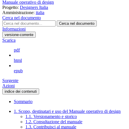
Manuale operativo di design
Progetto:
Designers Italia
Amministrazione:
italia
Cerca nel documento
Cerca nel documento
Informazioni
versione-corrente
Scarica
pdf
html
epub
Sorgente
Azioni
indice dei contenuti
Sommario
1. Scopo, destinatari e uso del Manuale operativo di design
1.1. Versionamento e storico
1.2. Consultazione del manuale
1.3. Contribuisci al manuale