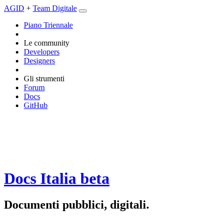
AGID
+
Team Digitale
Piano Triennale
Le community
Developers
Designers
Gli strumenti
Forum
Docs
GitHub
Docs Italia
beta
Documenti pubblici, digitali.