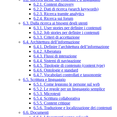
6.2.1. Content discovery
6.2.2. Dati di ricerca (search keywords)
6.2.3. Ricerca tramite analytics
6.2.4. Ricerca sui forum
6.3. Dalla ricerca ai bisogni degli utenti
6.3.1. User stories per definire i contenuti
6.3.2. Job stories per definire i contenuti
6.3.3. Criteri di accettazione
6.4. Architettura dell’informazione
6.4.1. Definire l’architettura dell’informazione
6.4.2. Alberatura
6.4.3. Flussi di interazione
6.4.4. Sistemi di navigazione
6.4.5. Tipologie di contenuto (content type)
6.4.6. Ontologie e standard
6.4.7. Vocabolari controllati e tassonomie
6.5. Scrittura e linguaggio
6.5.1. Come leggono le persone sul web
6.5.2. Le regole per un linguaggio semplice
6.5.3. Microtesti
6.5.4. Scrittura collaborativa
6.5.5. Content critique
6.5.6. Traduzione e localizzazione dei contenuti
6.6. Documenti