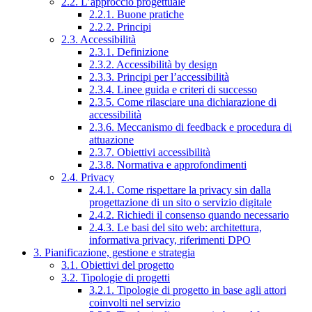
2.2. L’approccio progettuale
2.2.1. Buone pratiche
2.2.2. Principi
2.3. Accessibilità
2.3.1. Definizione
2.3.2. Accessibilità by design
2.3.3. Principi per l’accessibilità
2.3.4. Linee guida e criteri di successo
2.3.5. Come rilasciare una dichiarazione di
accessibilità
2.3.6. Meccanismo di feedback e procedura di
attuazione
2.3.7. Obiettivi accessibilità
2.3.8. Normativa e approfondimenti
2.4. Privacy
2.4.1. Come rispettare la privacy sin dalla
progettazione di un sito o servizio digitale
2.4.2. Richiedi il consenso quando necessario
2.4.3. Le basi del sito web: architettura,
informativa privacy, riferimenti DPO
3. Pianificazione, gestione e strategia
3.1. Obiettivi del progetto
3.2. Tipologie di progetti
3.2.1. Tipologie di progetto in base agli attori
coinvolti nel servizio