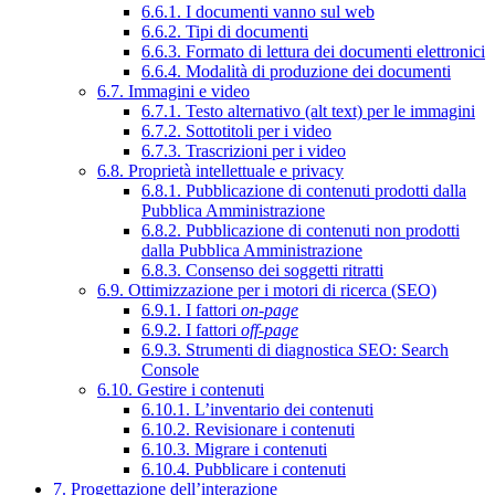
6.6.1. I documenti vanno sul web
6.6.2. Tipi di documenti
6.6.3. Formato di lettura dei documenti elettronici
6.6.4. Modalità di produzione dei documenti
6.7. Immagini e video
6.7.1. Testo alternativo (alt text) per le immagini
6.7.2. Sottotitoli per i video
6.7.3. Trascrizioni per i video
6.8. Proprietà intellettuale e privacy
6.8.1. Pubblicazione di contenuti prodotti dalla
Pubblica Amministrazione
6.8.2. Pubblicazione di contenuti non prodotti
dalla Pubblica Amministrazione
6.8.3. Consenso dei soggetti ritratti
6.9. Ottimizzazione per i motori di ricerca (SEO)
6.9.1. I fattori
on-page
6.9.2. I fattori
off-page
6.9.3. Strumenti di diagnostica SEO: Search
Console
6.10. Gestire i contenuti
6.10.1. L’inventario dei contenuti
6.10.2. Revisionare i contenuti
6.10.3. Migrare i contenuti
6.10.4. Pubblicare i contenuti
7. Progettazione dell’interazione