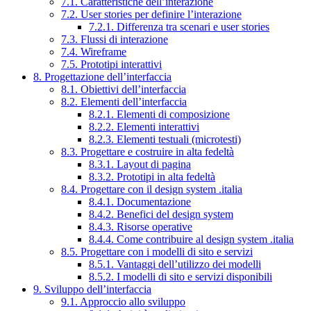
7.1. Caratteristiche dell’interazione
7.2. User stories per definire l’interazione
7.2.1. Differenza tra scenari e user stories
7.3. Flussi di interazione
7.4. Wireframe
7.5. Prototipi interattivi
8. Progettazione dell’interfaccia
8.1. Obiettivi dell’interfaccia
8.2. Elementi dell’interfaccia
8.2.1. Elementi di composizione
8.2.2. Elementi interattivi
8.2.3. Elementi testuali (microtesti)
8.3. Progettare e costruire in alta fedeltà
8.3.1. Layout di pagina
8.3.2. Prototipi in alta fedeltà
8.4. Progettare con il design system .italia
8.4.1. Documentazione
8.4.2. Benefici del design system
8.4.3. Risorse operative
8.4.4. Come contribuire al design system .italia
8.5. Progettare con i modelli di sito e servizi
8.5.1. Vantaggi dell’utilizzo dei modelli
8.5.2. I modelli di sito e servizi disponibili
9. Sviluppo dell’interfaccia
9.1. Approccio allo sviluppo