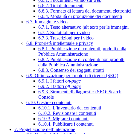
6.6.1. I documenti vanno sul web
6.6.2. Tipi di documenti
6.6.3. Formato di lettura dei documenti elettronici
6.6.4. Modalità di produzione dei documenti
6.7. Immagini e video
6.7.1. Testo alternativo (alt text) per le immagini
6.7.2. Sottotitoli per i video
6.7.3. Trascrizioni per i video
6.8. Proprietà intellettuale e privacy
6.8.1. Pubblicazione di contenuti prodotti dalla
Pubblica Amministrazione
6.8.2. Pubblicazione di contenuti non prodotti
dalla Pubblica Amministrazione
6.8.3. Consenso dei soggetti ritratti
6.9. Ottimizzazione per i motori di ricerca (SEO)
6.9.1. I fattori
on-page
6.9.2. I fattori
off-page
6.9.3. Strumenti di diagnostica SEO: Search
Console
6.10. Gestire i contenuti
6.10.1. L’inventario dei contenuti
6.10.2. Revisionare i contenuti
6.10.3. Migrare i contenuti
6.10.4. Pubblicare i contenuti
7. Progettazione dell’interazione