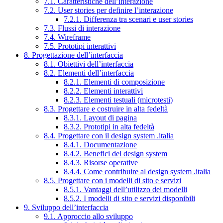
7.1. Caratteristiche dell’interazione
7.2. User stories per definire l’interazione
7.2.1. Differenza tra scenari e user stories
7.3. Flussi di interazione
7.4. Wireframe
7.5. Prototipi interattivi
8. Progettazione dell’interfaccia
8.1. Obiettivi dell’interfaccia
8.2. Elementi dell’interfaccia
8.2.1. Elementi di composizione
8.2.2. Elementi interattivi
8.2.3. Elementi testuali (microtesti)
8.3. Progettare e costruire in alta fedeltà
8.3.1. Layout di pagina
8.3.2. Prototipi in alta fedeltà
8.4. Progettare con il design system .italia
8.4.1. Documentazione
8.4.2. Benefici del design system
8.4.3. Risorse operative
8.4.4. Come contribuire al design system .italia
8.5. Progettare con i modelli di sito e servizi
8.5.1. Vantaggi dell’utilizzo dei modelli
8.5.2. I modelli di sito e servizi disponibili
9. Sviluppo dell’interfaccia
9.1. Approccio allo sviluppo