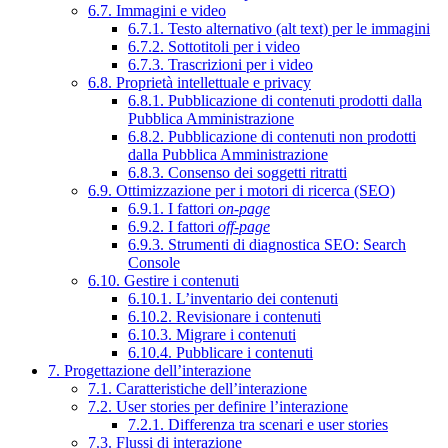
6.7. Immagini e video
6.7.1. Testo alternativo (alt text) per le immagini
6.7.2. Sottotitoli per i video
6.7.3. Trascrizioni per i video
6.8. Proprietà intellettuale e privacy
6.8.1. Pubblicazione di contenuti prodotti dalla
Pubblica Amministrazione
6.8.2. Pubblicazione di contenuti non prodotti
dalla Pubblica Amministrazione
6.8.3. Consenso dei soggetti ritratti
6.9. Ottimizzazione per i motori di ricerca (SEO)
6.9.1. I fattori
on-page
6.9.2. I fattori
off-page
6.9.3. Strumenti di diagnostica SEO: Search
Console
6.10. Gestire i contenuti
6.10.1. L’inventario dei contenuti
6.10.2. Revisionare i contenuti
6.10.3. Migrare i contenuti
6.10.4. Pubblicare i contenuti
7. Progettazione dell’interazione
7.1. Caratteristiche dell’interazione
7.2. User stories per definire l’interazione
7.2.1. Differenza tra scenari e user stories
7.3. Flussi di interazione