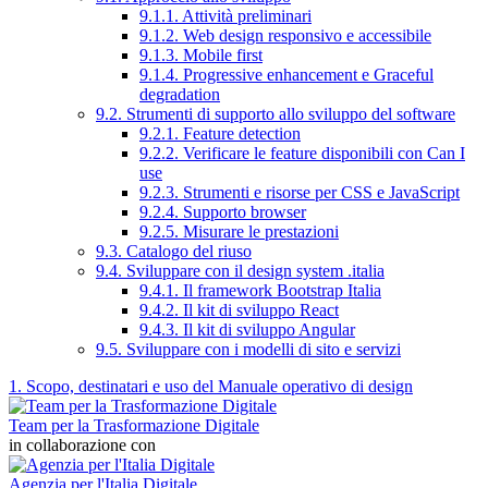
9.1.1. Attività preliminari
9.1.2. Web design responsivo e accessibile
9.1.3. Mobile first
9.1.4. Progressive enhancement e Graceful
degradation
9.2. Strumenti di supporto allo sviluppo del software
9.2.1. Feature detection
9.2.2. Verificare le feature disponibili con Can I
use
9.2.3. Strumenti e risorse per CSS e JavaScript
9.2.4. Supporto browser
9.2.5. Misurare le prestazioni
9.3. Catalogo del riuso
9.4. Sviluppare con il design system .italia
9.4.1. Il framework Bootstrap Italia
9.4.2. Il kit di sviluppo React
9.4.3. Il kit di sviluppo Angular
9.5. Sviluppare con i modelli di sito e servizi
1. Scopo, destinatari e uso del Manuale operativo di design
Team per la Trasformazione Digitale
in collaborazione con
Agenzia per l'Italia Digitale