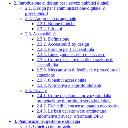
2. Introduzione al design per i servizi pubblici digitali
2.1. Design per l’amministrazione digitale (
e-
government
)
2.2. L’approccio progettuale
2.2.1. Buone pratiche
2.2.2. Principi
2.3. Accessibilità
2.3.1. Definizione
2.3.2. Accessibilità by design
2.3.3. Principi per l’accessibilità
2.3.4. Linee guida e criteri di successo
2.3.5. Come rilasciare una dichiarazione di
accessibilità
2.3.6. Meccanismo di feedback e procedura di
attuazione
2.3.7. Obiettivi accessibilità
2.3.8. Normativa e approfondimenti
2.4. Privacy
2.4.1. Come rispettare la privacy sin dalla
progettazione di un sito o servizio digitale
2.4.2. Richiedi il consenso quando necessario
2.4.3. Le basi del sito web: architettura,
informativa privacy, riferimenti DPO
3. Pianificazione, gestione e strategia
3.1. Obiettivi del progetto