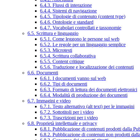
6.4.3. Flussi di interazione
6.4.4. Sistemi di navigazione
6.4.5. Tipologie di contenuto (content type)
6.4.6. Ontologie e standard
6.4.7. Vocabolari controllati e tassonomie
6.5. Scrittura e linguaggio
6.5.1. Come leggono le persone sul web
6.5.2. Le regole per un linguaggio semplice
6.5.3. Microtesti
6.5.4. Scrittura collaborativa
6.5.5. Content critique
6.5.6. Traduzione e localizzazione dei contenuti
6.6. Documenti
6.6.1. I documenti vanno sul web
6.6.2. Tipi di documenti
6.6.3. Formato di lettura dei documenti elettronici
6.6.4. Modalità di produzione dei documenti
6.7. Immagini e video
6.7.1. Testo alternativo (alt text) per le immagini
6.7.2. Sottotitoli per i video
6.7.3. Trascrizioni per i video
6.8. Proprietà intellettuale e privacy
6.8.1. Pubblicazione di contenuti prodotti dalla P
6.8.2. Pubblicazione di contenuti non prodotti dal