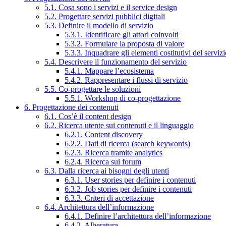
5.1. Cosa sono i servizi e il service design
5.2. Progettare servizi pubblici digitali
5.3. Definire il modello di servizio
5.3.1. Identificare gli attori coinvolti
5.3.2. Formulare la proposta di valore
5.3.3. Inquadrare gli elementi costitutivi del serviz
5.4. Descrivere il funzionamento del servizio
5.4.1. Mappare l’ecosistema
5.4.2. Rappresentare i flussi di servizio
5.5. Co-progettare le soluzioni
5.5.1. Workshop di co-progettazione
6. Progettazione dei contenuti
6.1. Cos’è il content design
6.2. Ricerca utente sui contenuti e il linguaggio
6.2.1. Content discovery
6.2.2. Dati di ricerca (search keywords)
6.2.3. Ricerca tramite analytics
6.2.4. Ricerca sui forum
6.3. Dalla ricerca ai bisogni degli utenti
6.3.1. User stories per definire i contenuti
6.3.2. Job stories per definire i contenuti
6.3.3. Criteri di accettazione
6.4. Architettura dell’informazione
6.4.1. Definire l’architettura dell’informazione
6.4.2. Alberatura