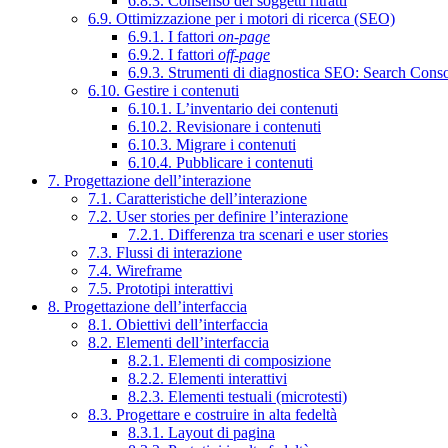
6.8.3. Consenso dei soggetti ritratti
6.9. Ottimizzazione per i motori di ricerca (SEO)
6.9.1. I fattori
on-page
6.9.2. I fattori
off-page
6.9.3. Strumenti di diagnostica SEO: Search Cons
6.10. Gestire i contenuti
6.10.1. L’inventario dei contenuti
6.10.2. Revisionare i contenuti
6.10.3. Migrare i contenuti
6.10.4. Pubblicare i contenuti
7. Progettazione dell’interazione
7.1. Caratteristiche dell’interazione
7.2. User stories per definire l’interazione
7.2.1. Differenza tra scenari e user stories
7.3. Flussi di interazione
7.4. Wireframe
7.5. Prototipi interattivi
8. Progettazione dell’interfaccia
8.1. Obiettivi dell’interfaccia
8.2. Elementi dell’interfaccia
8.2.1. Elementi di composizione
8.2.2. Elementi interattivi
8.2.3. Elementi testuali (microtesti)
8.3. Progettare e costruire in alta fedeltà
8.3.1. Layout di pagina