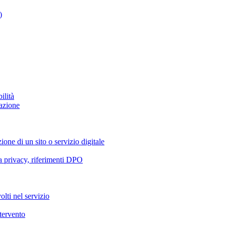
)
ilità
azione
ione di un sito o servizio digitale
va privacy, riferimenti DPO
olti nel servizio
ntervento