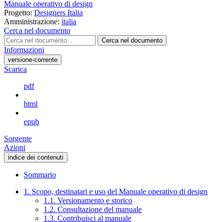
Manuale operativo di design
Progetto:
Designers Italia
Amministrazione:
italia
Cerca nel documento
Cerca nel documento
Informazioni
versione-corrente
Scarica
pdf
html
epub
Sorgente
Azioni
indice dei contenuti
Sommario
1. Scopo, destinatari e uso del Manuale operativo di design
1.1. Versionamento e storico
1.2. Consultazione del manuale
1.3. Contribuisci al manuale