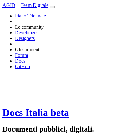
AGID
+
Team Digitale
Piano Triennale
Le community
Developers
Designers
Gli strumenti
Forum
Docs
GitHub
Docs Italia
beta
Documenti pubblici, digitali.