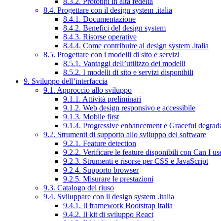
8.3.2. Prototipi in alta fedeltà
8.4. Progettare con il design system .italia
8.4.1. Documentazione
8.4.2. Benefici del design system
8.4.3. Risorse operative
8.4.4. Come contribuire al design system .italia
8.5. Progettare con i modelli di sito e servizi
8.5.1. Vantaggi dell’utilizzo dei modelli
8.5.2. I modelli di sito e servizi disponibili
9. Sviluppo dell’interfaccia
9.1. Approccio allo sviluppo
9.1.1. Attività preliminari
9.1.2. Web design responsivo e accessibile
9.1.3. Mobile first
9.1.4. Progressive enhancement e Graceful degrad
9.2. Strumenti di supporto allo sviluppo del software
9.2.1. Feature detection
9.2.2. Verificare le feature disponibili con Can I us
9.2.3. Strumenti e risorse per CSS e JavaScript
9.2.4. Supporto browser
9.2.5. Misurare le prestazioni
9.3. Catalogo del riuso
9.4. Sviluppare con il design system .italia
9.4.1. Il framework Bootstrap Italia
9.4.2. Il kit di sviluppo React