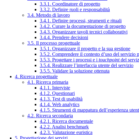
3.3.1. Coordinatore di progetto
3.3.2. Definire ruoli e responsabilità
3.4. Metodo di lavoro
3.4.1. Definire processi, strumenti e rituali
3.4.2. Curare la documentazione di progetto
3.4.3. Organizzare tavoli tecnici collaborativi
3.4.4. Prendere decisioni
3.5. Il processo progettuale
3.5.1. Organizzare il progetto e la sua gestione
3.5.2. Comprendere il contesto d’uso del servizio 
3.5.3. Progettare i processi e i
touchpoint
del servi
3.5.4. Realizzare l’interfaccia utente del servizio
3.5.5. Validare la soluzione ottenuta
4. Ricerca progettuale
4.1. Ricerca primaria
4.1.1. Interviste
4.1.2. Questionari
4.1.3. Test di usabilità
4.1.4. Web analytics
4.1.5. Strumenti di mappatura dell’esperienza uten
4.2. Ricerca secondaria
4.2.1. Ricerca documentale
4.2.2. Analisi benchmark
4.2.3. Valutazione euristica
5. Progettazione dei servizi