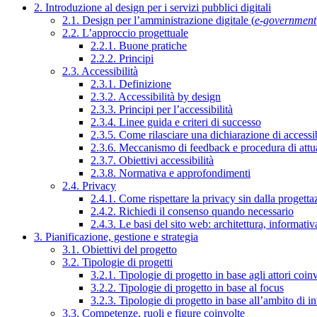
2. Introduzione al design per i servizi pubblici digitali
2.1. Design per l’amministrazione digitale (
e-government
2.2. L’approccio progettuale
2.2.1. Buone pratiche
2.2.2. Principi
2.3. Accessibilità
2.3.1. Definizione
2.3.2. Accessibilità by design
2.3.3. Principi per l’accessibilità
2.3.4. Linee guida e criteri di successo
2.3.5. Come rilasciare una dichiarazione di accessib
2.3.6. Meccanismo di feedback e procedura di attu
2.3.7. Obiettivi accessibilità
2.3.8. Normativa e approfondimenti
2.4. Privacy
2.4.1. Come rispettare la privacy sin dalla progettaz
2.4.2. Richiedi il consenso quando necessario
2.4.3. Le basi del sito web: architettura, informati
3. Pianificazione, gestione e strategia
3.1. Obiettivi del progetto
3.2. Tipologie di progetti
3.2.1. Tipologie di progetto in base agli attori coinv
3.2.2. Tipologie di progetto in base al focus
3.2.3. Tipologie di progetto in base all’ambito di i
3.3. Competenze, ruoli e figure coinvolte