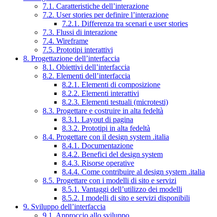
7.1. Caratteristiche dell’interazione
7.2. User stories per definire l’interazione
7.2.1. Differenza tra scenari e user stories
7.3. Flussi di interazione
7.4. Wireframe
7.5. Prototipi interattivi
8. Progettazione dell’interfaccia
8.1. Obiettivi dell’interfaccia
8.2. Elementi dell’interfaccia
8.2.1. Elementi di composizione
8.2.2. Elementi interattivi
8.2.3. Elementi testuali (microtesti)
8.3. Progettare e costruire in alta fedeltà
8.3.1. Layout di pagina
8.3.2. Prototipi in alta fedeltà
8.4. Progettare con il design system .italia
8.4.1. Documentazione
8.4.2. Benefici del design system
8.4.3. Risorse operative
8.4.4. Come contribuire al design system .italia
8.5. Progettare con i modelli di sito e servizi
8.5.1. Vantaggi dell’utilizzo dei modelli
8.5.2. I modelli di sito e servizi disponibili
9. Sviluppo dell’interfaccia
9.1. Approccio allo sviluppo