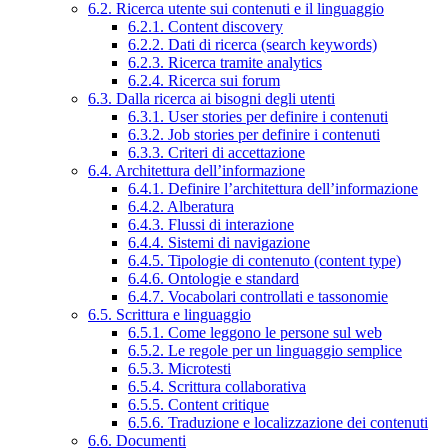
6.2. Ricerca utente sui contenuti e il linguaggio
6.2.1. Content discovery
6.2.2. Dati di ricerca (search keywords)
6.2.3. Ricerca tramite analytics
6.2.4. Ricerca sui forum
6.3. Dalla ricerca ai bisogni degli utenti
6.3.1. User stories per definire i contenuti
6.3.2. Job stories per definire i contenuti
6.3.3. Criteri di accettazione
6.4. Architettura dell’informazione
6.4.1. Definire l’architettura dell’informazione
6.4.2. Alberatura
6.4.3. Flussi di interazione
6.4.4. Sistemi di navigazione
6.4.5. Tipologie di contenuto (content type)
6.4.6. Ontologie e standard
6.4.7. Vocabolari controllati e tassonomie
6.5. Scrittura e linguaggio
6.5.1. Come leggono le persone sul web
6.5.2. Le regole per un linguaggio semplice
6.5.3. Microtesti
6.5.4. Scrittura collaborativa
6.5.5. Content critique
6.5.6. Traduzione e localizzazione dei contenuti
6.6. Documenti