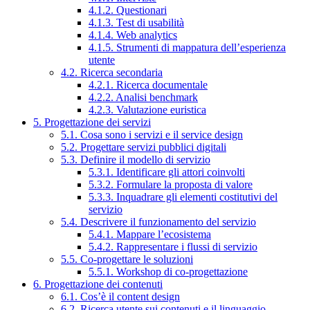
4.1.2. Questionari
4.1.3. Test di usabilità
4.1.4. Web analytics
4.1.5. Strumenti di mappatura dell’esperienza
utente
4.2. Ricerca secondaria
4.2.1. Ricerca documentale
4.2.2. Analisi benchmark
4.2.3. Valutazione euristica
5. Progettazione dei servizi
5.1. Cosa sono i servizi e il service design
5.2. Progettare servizi pubblici digitali
5.3. Definire il modello di servizio
5.3.1. Identificare gli attori coinvolti
5.3.2. Formulare la proposta di valore
5.3.3. Inquadrare gli elementi costitutivi del
servizio
5.4. Descrivere il funzionamento del servizio
5.4.1. Mappare l’ecosistema
5.4.2. Rappresentare i flussi di servizio
5.5. Co-progettare le soluzioni
5.5.1. Workshop di co-progettazione
6. Progettazione dei contenuti
6.1. Cos’è il content design
6.2. Ricerca utente sui contenuti e il linguaggio