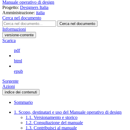
Manuale operativo di design
Progetto:
Designers Italia
Amministrazione:
italia
Cerca nel documento
Cerca nel documento
Informazioni
versione-corrente
Scarica
pdf
html
epub
Sorgente
Azioni
indice dei contenuti
Sommario
1. Scopo, destinatari e uso del Manuale operativo di design
1.1. Versionamento e storico
1.2. Consultazione del manuale
1.3. Contribuisci al manuale