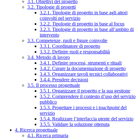
3.1. Obiettivi del progetto
3.2. Tipologie di progetti
3.2.1. Tipologie di progetto in base agli attori
coinvolti nel servizio
3.2.2. Tipologie di progetto in base al focus
3.2.3. Tipologie di progetto in base all’ambito di
intervento
3.3. Competenze, ruoli e figure coinvolte
3.3.1. Coordinatore di progetto
3.3.2. Definire ruoli e responsabilità
3.4. Metodo di lavoro
3.4.1. Definire processi, strumenti e rituali
3.4.2. Curare la documentazione di progetto
3.4.3. Organizzare tavoli tecnici collaborativi
3.4.4. Prendere decisioni
3.5. Il processo progettuale
3.5.1. Organizzare il progetto e la sua gestione
3.5.2. Comprendere il contesto d’uso del servizio
pubblico
3.5.3. Progettare i processi e i
touchpoint
del
servizio
3.5.4. Realizzare l’interfaccia utente del servizio
3.5.5. Validare la soluzione ottenuta
4. Ricerca progettuale
4.1. Ricerca primaria