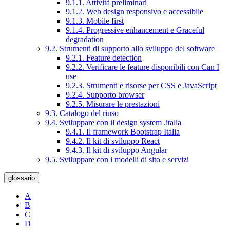
9.1.1. Attività preliminari
9.1.2. Web design responsivo e accessibile
9.1.3. Mobile first
9.1.4. Progressive enhancement e Graceful
degradation
9.2. Strumenti di supporto allo sviluppo del software
9.2.1. Feature detection
9.2.2. Verificare le feature disponibili con Can I
use
9.2.3. Strumenti e risorse per CSS e JavaScript
9.2.4. Supporto browser
9.2.5. Misurare le prestazioni
9.3. Catalogo del riuso
9.4. Sviluppare con il design system .italia
9.4.1. Il framework Bootstrap Italia
9.4.2. Il kit di sviluppo React
9.4.3. Il kit di sviluppo Angular
9.5. Sviluppare con i modelli di sito e servizi
glossario
A
B
C
D