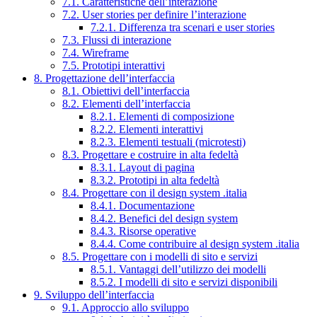
7.1. Caratteristiche dell’interazione
7.2. User stories per definire l’interazione
7.2.1. Differenza tra scenari e user stories
7.3. Flussi di interazione
7.4. Wireframe
7.5. Prototipi interattivi
8. Progettazione dell’interfaccia
8.1. Obiettivi dell’interfaccia
8.2. Elementi dell’interfaccia
8.2.1. Elementi di composizione
8.2.2. Elementi interattivi
8.2.3. Elementi testuali (microtesti)
8.3. Progettare e costruire in alta fedeltà
8.3.1. Layout di pagina
8.3.2. Prototipi in alta fedeltà
8.4. Progettare con il design system .italia
8.4.1. Documentazione
8.4.2. Benefici del design system
8.4.3. Risorse operative
8.4.4. Come contribuire al design system .italia
8.5. Progettare con i modelli di sito e servizi
8.5.1. Vantaggi dell’utilizzo dei modelli
8.5.2. I modelli di sito e servizi disponibili
9. Sviluppo dell’interfaccia
9.1. Approccio allo sviluppo