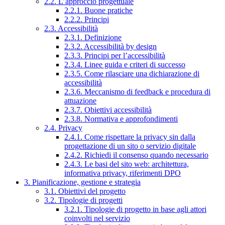
2.2. L’approccio progettuale
2.2.1. Buone pratiche
2.2.2. Principi
2.3. Accessibilità
2.3.1. Definizione
2.3.2. Accessibilità by design
2.3.3. Principi per l’accessibilità
2.3.4. Linee guida e criteri di successo
2.3.5. Come rilasciare una dichiarazione di
accessibilità
2.3.6. Meccanismo di feedback e procedura di
attuazione
2.3.7. Obiettivi accessibilità
2.3.8. Normativa e approfondimenti
2.4. Privacy
2.4.1. Come rispettare la privacy sin dalla
progettazione di un sito o servizio digitale
2.4.2. Richiedi il consenso quando necessario
2.4.3. Le basi del sito web: architettura,
informativa privacy, riferimenti DPO
3. Pianificazione, gestione e strategia
3.1. Obiettivi del progetto
3.2. Tipologie di progetti
3.2.1. Tipologie di progetto in base agli attori
coinvolti nel servizio