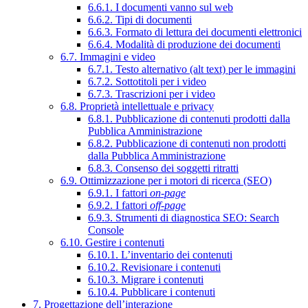
6.6.1. I documenti vanno sul web
6.6.2. Tipi di documenti
6.6.3. Formato di lettura dei documenti elettronici
6.6.4. Modalità di produzione dei documenti
6.7. Immagini e video
6.7.1. Testo alternativo (alt text) per le immagini
6.7.2. Sottotitoli per i video
6.7.3. Trascrizioni per i video
6.8. Proprietà intellettuale e privacy
6.8.1. Pubblicazione di contenuti prodotti dalla
Pubblica Amministrazione
6.8.2. Pubblicazione di contenuti non prodotti
dalla Pubblica Amministrazione
6.8.3. Consenso dei soggetti ritratti
6.9. Ottimizzazione per i motori di ricerca (SEO)
6.9.1. I fattori
on-page
6.9.2. I fattori
off-page
6.9.3. Strumenti di diagnostica SEO: Search
Console
6.10. Gestire i contenuti
6.10.1. L’inventario dei contenuti
6.10.2. Revisionare i contenuti
6.10.3. Migrare i contenuti
6.10.4. Pubblicare i contenuti
7. Progettazione dell’interazione