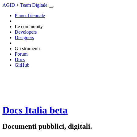
AGID
+
Team Digitale
Piano Triennale
Le community
Developers
Designers
Gli strumenti
Forum
Docs
GitHub
Docs Italia
beta
Documenti pubblici, digitali.