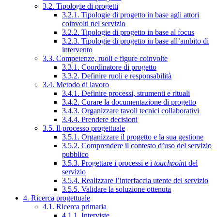
3.2. Tipologie di progetti
3.2.1. Tipologie di progetto in base agli attori
coinvolti nel servizio
3.2.2. Tipologie di progetto in base al focus
3.2.3. Tipologie di progetto in base all’ambito di
intervento
3.3. Competenze, ruoli e figure coinvolte
3.3.1. Coordinatore di progetto
3.3.2. Definire ruoli e responsabilità
3.4. Metodo di lavoro
3.4.1. Definire processi, strumenti e rituali
3.4.2. Curare la documentazione di progetto
3.4.3. Organizzare tavoli tecnici collaborativi
3.4.4. Prendere decisioni
3.5. Il processo progettuale
3.5.1. Organizzare il progetto e la sua gestione
3.5.2. Comprendere il contesto d’uso del servizio
pubblico
3.5.3. Progettare i processi e i
touchpoint
del
servizio
3.5.4. Realizzare l’interfaccia utente del servizio
3.5.5. Validare la soluzione ottenuta
4. Ricerca progettuale
4.1. Ricerca primaria
4.1.1. Interviste