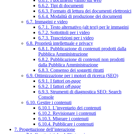
6.6.1. I documenti vanno sul web
6.6.2. Tipi di documenti
6.6.3. Formato di lettura dei documenti elettronici
6.6.4. Modalità di produzione dei documenti
6.7. Immagini e video
6.7.1. Testo alternativo (alt text) per le immagini
6.7.2. Sottotitoli per i video
6.7.3. Trascrizioni per i video
6.8. Proprietà intellettuale e privacy
6.8.1. Pubblicazione di contenuti prodotti dalla
Pubblica Amministrazione
6.8.2. Pubblicazione di contenuti non prodotti
dalla Pubblica Amministrazione
6.8.3. Consenso dei soggetti ritratti
6.9. Ottimizzazione per i motori di ricerca (SEO)
6.9.1. I fattori
on-page
6.9.2. I fattori
off-page
6.9.3. Strumenti di diagnostica SEO: Search
Console
6.10. Gestire i contenuti
6.10.1. L’inventario dei contenuti
6.10.2. Revisionare i contenuti
6.10.3. Migrare i contenuti
6.10.4. Pubblicare i contenuti
7. Progettazione dell’interazione