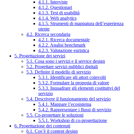
4.1.1. Interviste
4.1.2. Questionari
4.1.3. Test di usabilità
4.1.4. Web analytics
4.1.5. Strumenti di mappatura dell’esperienza
utente
4.2. Ricerca secondaria
4.2.1. Ricerca documentale
4.2.2. Analisi benchmark
4.2.3. Valutazione euristica
5. Progettazione dei servizi
5.1. Cosa sono i servizi e il service design
5.2. Progettare servizi pubblici digitali
5.3. Definire il modello di servizio
5.3.1. Identificare gli attori coinvolti
5.3.2. Formulare la proposta di valore
5.3.3. Inquadrare gli elementi costitutivi del
servizio
5.4. Descrivere il funzionamento del servizio
5.4.1. Mappare l’ecosistema
5.4.2. Rappresentare i flussi di servizio
5.5. Co-progettare le soluzioni
5.5.1. Workshop di co-progettazione
6. Progettazione dei contenuti
6.1. Cos’è il content design