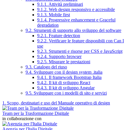
9.1.1. Attività preliminari
9.1.2. Web design responsivo e accessibile
9.1.3. Mobile first
9.1.4. Progressive enhancement e Graceful
degradation
9.2. Strumenti di supporto allo sviluppo del software
9.2.1. Feature detection
9.2.2. Verificare le feature disponibili con Can I
use
9.2.3. Strumenti e risorse per CSS e JavaScript
9.2.4. Supporto browser
9.2.5. Misurare le prestazioni
9.3. Catalogo del riuso
9.4. Sviluppare con il design system .italia
9.4.1. Il framework Bootstrap Italia
9.4.2. Il kit di sviluppo React
9.4.3. Il kit di sviluppo Angular
9.5. Sviluppare con i modelli di sito e servizi
1. Scopo, destinatari e uso del Manuale operativo di design
Team per la Trasformazione Digitale
in collaborazione con
Agenzia per l'Italia Digitale