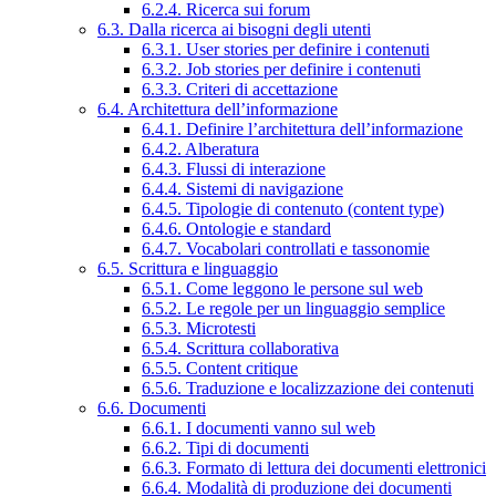
6.2.4. Ricerca sui forum
6.3. Dalla ricerca ai bisogni degli utenti
6.3.1. User stories per definire i contenuti
6.3.2. Job stories per definire i contenuti
6.3.3. Criteri di accettazione
6.4. Architettura dell’informazione
6.4.1. Definire l’architettura dell’informazione
6.4.2. Alberatura
6.4.3. Flussi di interazione
6.4.4. Sistemi di navigazione
6.4.5. Tipologie di contenuto (content type)
6.4.6. Ontologie e standard
6.4.7. Vocabolari controllati e tassonomie
6.5. Scrittura e linguaggio
6.5.1. Come leggono le persone sul web
6.5.2. Le regole per un linguaggio semplice
6.5.3. Microtesti
6.5.4. Scrittura collaborativa
6.5.5. Content critique
6.5.6. Traduzione e localizzazione dei contenuti
6.6. Documenti
6.6.1. I documenti vanno sul web
6.6.2. Tipi di documenti
6.6.3. Formato di lettura dei documenti elettronici
6.6.4. Modalità di produzione dei documenti