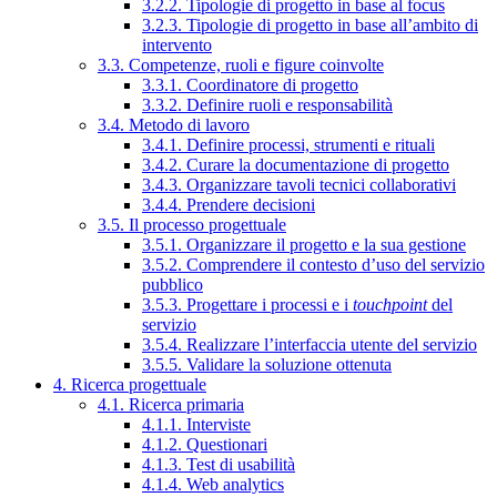
3.2.2. Tipologie di progetto in base al focus
3.2.3. Tipologie di progetto in base all’ambito di
intervento
3.3. Competenze, ruoli e figure coinvolte
3.3.1. Coordinatore di progetto
3.3.2. Definire ruoli e responsabilità
3.4. Metodo di lavoro
3.4.1. Definire processi, strumenti e rituali
3.4.2. Curare la documentazione di progetto
3.4.3. Organizzare tavoli tecnici collaborativi
3.4.4. Prendere decisioni
3.5. Il processo progettuale
3.5.1. Organizzare il progetto e la sua gestione
3.5.2. Comprendere il contesto d’uso del servizio
pubblico
3.5.3. Progettare i processi e i
touchpoint
del
servizio
3.5.4. Realizzare l’interfaccia utente del servizio
3.5.5. Validare la soluzione ottenuta
4. Ricerca progettuale
4.1. Ricerca primaria
4.1.1. Interviste
4.1.2. Questionari
4.1.3. Test di usabilità
4.1.4. Web analytics