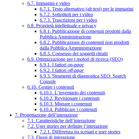
6.7. Immagini e video
6.7.1. Testo alternativo (alt text) per le immagini
6.7.2. Sottotitoli per i video
6.7.3. Trascrizioni per i video
6.8. Proprietà intellettuale e privacy
6.8.1. Pubblicazione di contenuti prodotti dalla
Pubblica Amministrazione
6.8.2. Pubblicazione di contenuti non prodotti
dalla Pubblica Amministrazione
6.8.3. Consenso dei soggetti ritratti
6.9. Ottimizzazione per i motori di ricerca (SEO)
6.9.1. I fattori
on-page
6.9.2. I fattori
off-page
6.9.3. Strumenti di diagnostica SEO: Search
Console
6.10. Gestire i contenuti
6.10.1. L’inventario dei contenuti
6.10.2. Revisionare i contenuti
6.10.3. Migrare i contenuti
6.10.4. Pubblicare i contenuti
7. Progettazione dell’interazione
7.1. Caratteristiche dell’interazione
7.2. User stories per definire l’interazione
7.2.1. Differenza tra scenari e user stories
7.3. Flussi di interazione