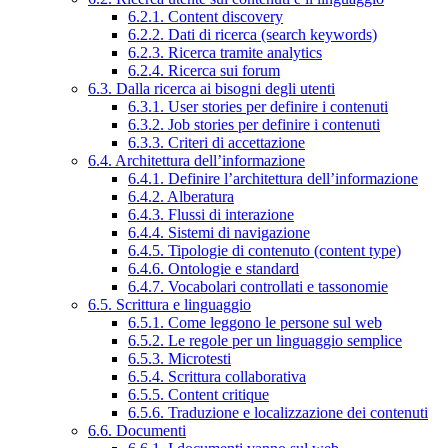
6.2.1. Content discovery
6.2.2. Dati di ricerca (search keywords)
6.2.3. Ricerca tramite analytics
6.2.4. Ricerca sui forum
6.3. Dalla ricerca ai bisogni degli utenti
6.3.1. User stories per definire i contenuti
6.3.2. Job stories per definire i contenuti
6.3.3. Criteri di accettazione
6.4. Architettura dell’informazione
6.4.1. Definire l’architettura dell’informazione
6.4.2. Alberatura
6.4.3. Flussi di interazione
6.4.4. Sistemi di navigazione
6.4.5. Tipologie di contenuto (content type)
6.4.6. Ontologie e standard
6.4.7. Vocabolari controllati e tassonomie
6.5. Scrittura e linguaggio
6.5.1. Come leggono le persone sul web
6.5.2. Le regole per un linguaggio semplice
6.5.3. Microtesti
6.5.4. Scrittura collaborativa
6.5.5. Content critique
6.5.6. Traduzione e localizzazione dei contenuti
6.6. Documenti