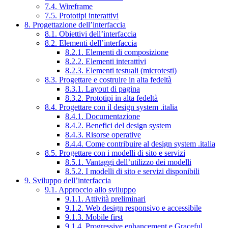
7.4. Wireframe
7.5. Prototipi interattivi
8. Progettazione dell’interfaccia
8.1. Obiettivi dell’interfaccia
8.2. Elementi dell’interfaccia
8.2.1. Elementi di composizione
8.2.2. Elementi interattivi
8.2.3. Elementi testuali (microtesti)
8.3. Progettare e costruire in alta fedeltà
8.3.1. Layout di pagina
8.3.2. Prototipi in alta fedeltà
8.4. Progettare con il design system .italia
8.4.1. Documentazione
8.4.2. Benefici del design system
8.4.3. Risorse operative
8.4.4. Come contribuire al design system .italia
8.5. Progettare con i modelli di sito e servizi
8.5.1. Vantaggi dell’utilizzo dei modelli
8.5.2. I modelli di sito e servizi disponibili
9. Sviluppo dell’interfaccia
9.1. Approccio allo sviluppo
9.1.1. Attività preliminari
9.1.2. Web design responsivo e accessibile
9.1.3. Mobile first
9.1.4. Progressive enhancement e Graceful