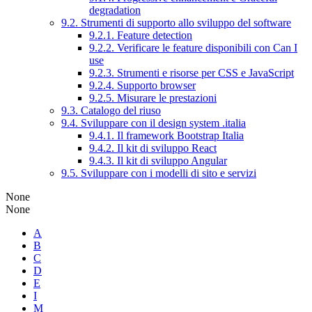
degradation
9.2. Strumenti di supporto allo sviluppo del software
9.2.1. Feature detection
9.2.2. Verificare le feature disponibili con Can I
use
9.2.3. Strumenti e risorse per CSS e JavaScript
9.2.4. Supporto browser
9.2.5. Misurare le prestazioni
9.3. Catalogo del riuso
9.4. Sviluppare con il design system .italia
9.4.1. Il framework Bootstrap Italia
9.4.2. Il kit di sviluppo React
9.4.3. Il kit di sviluppo Angular
9.5. Sviluppare con i modelli di sito e servizi
None
None
A
B
C
D
E
I
M