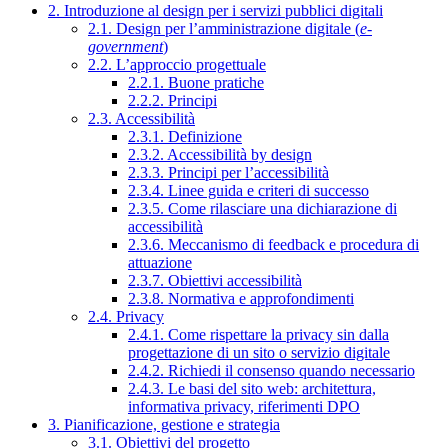
2. Introduzione al design per i servizi pubblici digitali
2.1. Design per l’amministrazione digitale (
e-
government
)
2.2. L’approccio progettuale
2.2.1. Buone pratiche
2.2.2. Principi
2.3. Accessibilità
2.3.1. Definizione
2.3.2. Accessibilità by design
2.3.3. Principi per l’accessibilità
2.3.4. Linee guida e criteri di successo
2.3.5. Come rilasciare una dichiarazione di
accessibilità
2.3.6. Meccanismo di feedback e procedura di
attuazione
2.3.7. Obiettivi accessibilità
2.3.8. Normativa e approfondimenti
2.4. Privacy
2.4.1. Come rispettare la privacy sin dalla
progettazione di un sito o servizio digitale
2.4.2. Richiedi il consenso quando necessario
2.4.3. Le basi del sito web: architettura,
informativa privacy, riferimenti DPO
3. Pianificazione, gestione e strategia
3.1. Obiettivi del progetto