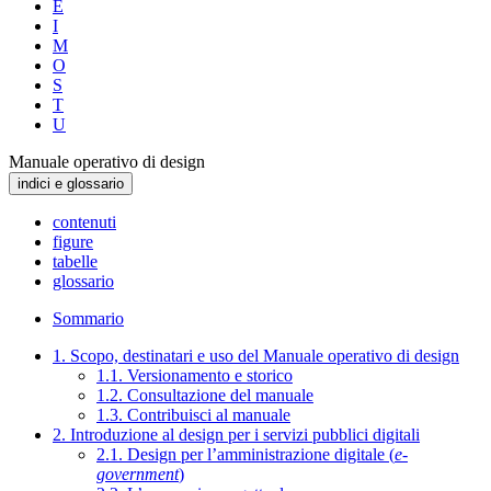
E
I
M
O
S
T
U
Manuale operativo di design
indici e glossario
contenuti
figure
tabelle
glossario
Sommario
1. Scopo, destinatari e uso del Manuale operativo di design
1.1. Versionamento e storico
1.2. Consultazione del manuale
1.3. Contribuisci al manuale
2. Introduzione al design per i servizi pubblici digitali
2.1. Design per l’amministrazione digitale (
e-
government
)