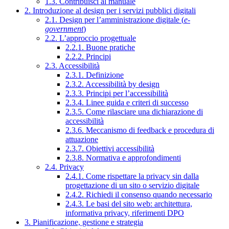
1.3. Contribuisci al manuale
2. Introduzione al design per i servizi pubblici digitali
2.1. Design per l’amministrazione digitale (
e-
government
)
2.2. L’approccio progettuale
2.2.1. Buone pratiche
2.2.2. Principi
2.3. Accessibilità
2.3.1. Definizione
2.3.2. Accessibilità by design
2.3.3. Principi per l’accessibilità
2.3.4. Linee guida e criteri di successo
2.3.5. Come rilasciare una dichiarazione di
accessibilità
2.3.6. Meccanismo di feedback e procedura di
attuazione
2.3.7. Obiettivi accessibilità
2.3.8. Normativa e approfondimenti
2.4. Privacy
2.4.1. Come rispettare la privacy sin dalla
progettazione di un sito o servizio digitale
2.4.2. Richiedi il consenso quando necessario
2.4.3. Le basi del sito web: architettura,
informativa privacy, riferimenti DPO
3. Pianificazione, gestione e strategia