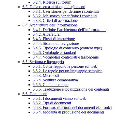
6.2.4. Ricerca sui forum
6.3. Dalla ricerca ai bisogni degli utenti
6.3.1. User stories per definire i contenuti
6.3.2. Job stories per definire i contenuti
6.3.3. Criteri di accettazione
6.4. Architettura dell’informazione
6.4.1. Definire l’architettura dell’informazione
6.4.2. Alberatura
6.4.3. Flussi di interazione
6.4.4. Sistemi di navigazione
6.4.5. Tipologie di contenuto (content type)
6.4.6. Ontologie e standard
6.4.7. Vocabolari controllati e tassonomie
6.5. Scrittura e linguaggio
6.5.1. Come leggono le persone sul web
6.5.2. Le regole per un linguaggio semplice
6.5.3. Microtesti
6.5.4. Scrittura collaborativa
6.5.5. Content critique
6.5.6. Traduzione e localizzazione dei contenuti
6.6. Documenti
6.6.1. I documenti vanno sul web
6.6.2. Tipi di documenti
6.6.3. Formato di lettura dei documenti elettronici
6.6.4. Modalità di produzione dei documenti