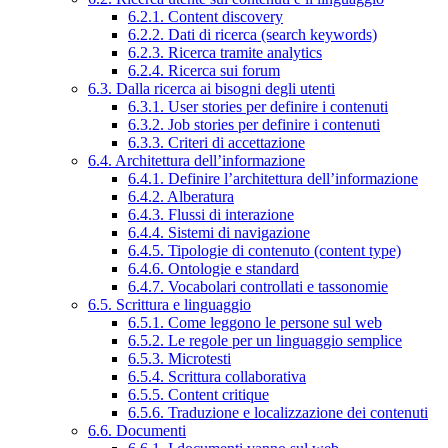
6.2.1. Content discovery
6.2.2. Dati di ricerca (search keywords)
6.2.3. Ricerca tramite analytics
6.2.4. Ricerca sui forum
6.3. Dalla ricerca ai bisogni degli utenti
6.3.1. User stories per definire i contenuti
6.3.2. Job stories per definire i contenuti
6.3.3. Criteri di accettazione
6.4. Architettura dell’informazione
6.4.1. Definire l’architettura dell’informazione
6.4.2. Alberatura
6.4.3. Flussi di interazione
6.4.4. Sistemi di navigazione
6.4.5. Tipologie di contenuto (content type)
6.4.6. Ontologie e standard
6.4.7. Vocabolari controllati e tassonomie
6.5. Scrittura e linguaggio
6.5.1. Come leggono le persone sul web
6.5.2. Le regole per un linguaggio semplice
6.5.3. Microtesti
6.5.4. Scrittura collaborativa
6.5.5. Content critique
6.5.6. Traduzione e localizzazione dei contenuti
6.6. Documenti