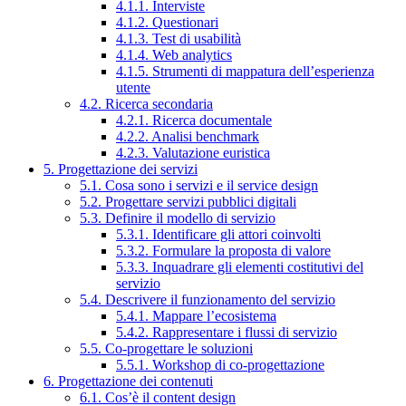
4.1.1. Interviste
4.1.2. Questionari
4.1.3. Test di usabilità
4.1.4. Web analytics
4.1.5. Strumenti di mappatura dell’esperienza
utente
4.2. Ricerca secondaria
4.2.1. Ricerca documentale
4.2.2. Analisi benchmark
4.2.3. Valutazione euristica
5. Progettazione dei servizi
5.1. Cosa sono i servizi e il service design
5.2. Progettare servizi pubblici digitali
5.3. Definire il modello di servizio
5.3.1. Identificare gli attori coinvolti
5.3.2. Formulare la proposta di valore
5.3.3. Inquadrare gli elementi costitutivi del
servizio
5.4. Descrivere il funzionamento del servizio
5.4.1. Mappare l’ecosistema
5.4.2. Rappresentare i flussi di servizio
5.5. Co-progettare le soluzioni
5.5.1. Workshop di co-progettazione
6. Progettazione dei contenuti
6.1. Cos’è il content design