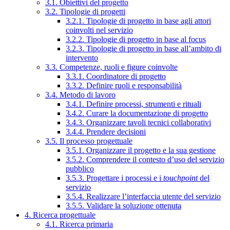
3.1. Obiettivi del progetto
3.2. Tipologie di progetti
3.2.1. Tipologie di progetto in base agli attori
coinvolti nel servizio
3.2.2. Tipologie di progetto in base al focus
3.2.3. Tipologie di progetto in base all’ambito di
intervento
3.3. Competenze, ruoli e figure coinvolte
3.3.1. Coordinatore di progetto
3.3.2. Definire ruoli e responsabilità
3.4. Metodo di lavoro
3.4.1. Definire processi, strumenti e rituali
3.4.2. Curare la documentazione di progetto
3.4.3. Organizzare tavoli tecnici collaborativi
3.4.4. Prendere decisioni
3.5. Il processo progettuale
3.5.1. Organizzare il progetto e la sua gestione
3.5.2. Comprendere il contesto d’uso del servizio
pubblico
3.5.3. Progettare i processi e i
touchpoint
del
servizio
3.5.4. Realizzare l’interfaccia utente del servizio
3.5.5. Validare la soluzione ottenuta
4. Ricerca progettuale
4.1. Ricerca primaria