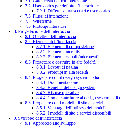
7.1. Caratteristiche dell’interazione
7.2. User stories per definire l’interazione
7.2.1. Differenza tra scenari e user stories
7.3. Flussi di interazione
7.4. Wireframe
7.5. Prototipi interattivi
8. Progettazione dell’interfaccia
8.1. Obiettivi dell’interfaccia
8.2. Elementi dell’interfaccia
8.2.1. Elementi di composizione
8.2.2. Elementi interattivi
8.2.3. Elementi testuali (microtesti)
8.3. Progettare e costruire in alta fedeltà
8.3.1. Layout di pagina
8.3.2. Prototipi in alta fedeltà
8.4. Progettare con il design system .italia
8.4.1. Documentazione
8.4.2. Benefici del design system
8.4.3. Risorse operative
8.4.4. Come contribuire al design system .italia
8.5. Progettare con i modelli di sito e servizi
8.5.1. Vantaggi dell’utilizzo dei modelli
8.5.2. I modelli di sito e servizi disponibili
9. Sviluppo dell’interfaccia
9.1. Approccio allo sviluppo