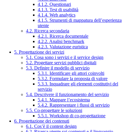
4.1.2. Questionari
4.1.3. Test di usabilità
4.1.4. Web analytics
4.1.5. Strumenti di mappatura dell’esperienza
utente
4.2. Ricerca secondaria
4.2.1. Ricerca documentale
4.2.2. Analisi benchmark
4.2.3. Valutazione euristica
5. Progettazione dei servizi
5.1. Cosa sono i servizi e il service design
5.2. Progettare servizi pubblici digitali
5.3. Definire il modello di servizio
5.3.1. Identificare gli attori coinvolti
5.3.2. Formulare la proposta di valore
5.3.3. Inquadrare gli elementi costitutivi del
servizio
5.4. Descrivere il funzionamento del servizio
5.4.1. Mappare l’ecosistema
5.4.2. Rappresentare i flussi di servizio
5.5. Co-progettare le soluzioni
5.5.1. Workshop di co-progettazione
6. Progettazione dei contenuti
6.1. Cos’è il content design
6.2. Ricerca utente sui contenuti e il linguaggio