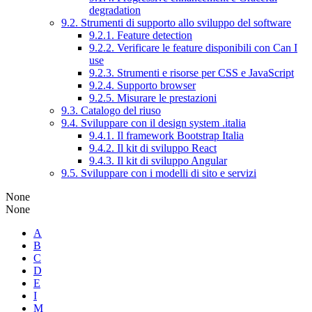
degradation
9.2. Strumenti di supporto allo sviluppo del software
9.2.1. Feature detection
9.2.2. Verificare le feature disponibili con Can I
use
9.2.3. Strumenti e risorse per CSS e JavaScript
9.2.4. Supporto browser
9.2.5. Misurare le prestazioni
9.3. Catalogo del riuso
9.4. Sviluppare con il design system .italia
9.4.1. Il framework Bootstrap Italia
9.4.2. Il kit di sviluppo React
9.4.3. Il kit di sviluppo Angular
9.5. Sviluppare con i modelli di sito e servizi
None
None
A
B
C
D
E
I
M