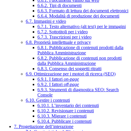
6.6.1. I documenti vanno sul web
6.6.2. Tipi di documenti
6.6.3. Formato di lettura dei documenti elettronici
6.6.4. Modalità di produzione dei documenti
6.7. Immagini e video
6.7.1. Testo alternativo (alt text) per le immagini
6.7.2. Sottotitoli per i video
6.7.3. Trascrizioni per i video
6.8. Proprietà intellettuale e privacy
6.8.1. Pubblicazione di contenuti prodotti dalla
Pubblica Amministrazione
6.8.2. Pubblicazione di contenuti non prodotti
dalla Pubblica Amministrazione
6.8.3. Consenso dei soggetti ritratti
6.9. Ottimizzazione per i motori di ricerca (SEO)
6.9.1. I fattori
on-page
6.9.2. I fattori
off-page
6.9.3. Strumenti di diagnostica SEO: Search
Console
6.10. Gestire i contenuti
6.10.1. L’inventario dei contenuti
6.10.2. Revisionare i contenuti
6.10.3. Migrare i contenuti
6.10.4. Pubblicare i contenuti
7. Progettazione dell’interazione