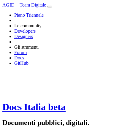
AGID
+
Team Digitale
Piano Triennale
Le community
Developers
Designers
Gli strumenti
Forum
Docs
GitHub
Docs Italia
beta
Documenti pubblici, digitali.