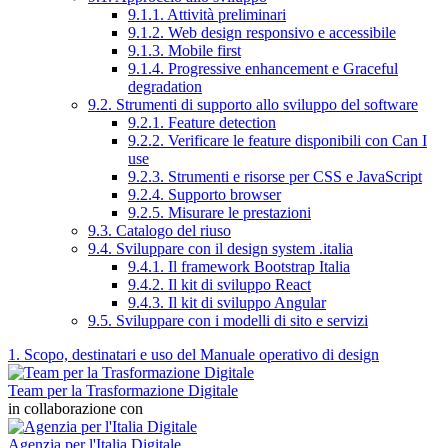
9.1.1. Attività preliminari
9.1.2. Web design responsivo e accessibile
9.1.3. Mobile first
9.1.4. Progressive enhancement e Graceful
degradation
9.2. Strumenti di supporto allo sviluppo del software
9.2.1. Feature detection
9.2.2. Verificare le feature disponibili con Can I
use
9.2.3. Strumenti e risorse per CSS e JavaScript
9.2.4. Supporto browser
9.2.5. Misurare le prestazioni
9.3. Catalogo del riuso
9.4. Sviluppare con il design system .italia
9.4.1. Il framework Bootstrap Italia
9.4.2. Il kit di sviluppo React
9.4.3. Il kit di sviluppo Angular
9.5. Sviluppare con i modelli di sito e servizi
1. Scopo, destinatari e uso del Manuale operativo di design
Team per la Trasformazione Digitale
in collaborazione con
Agenzia per l'Italia Digitale