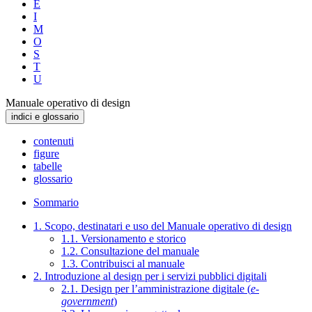
E
I
M
O
S
T
U
Manuale operativo di design
indici e glossario
contenuti
figure
tabelle
glossario
Sommario
1. Scopo, destinatari e uso del Manuale operativo di design
1.1. Versionamento e storico
1.2. Consultazione del manuale
1.3. Contribuisci al manuale
2. Introduzione al design per i servizi pubblici digitali
2.1. Design per l’amministrazione digitale (
e-
government
)