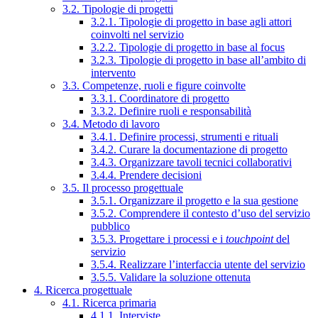
3.2. Tipologie di progetti
3.2.1. Tipologie di progetto in base agli attori
coinvolti nel servizio
3.2.2. Tipologie di progetto in base al focus
3.2.3. Tipologie di progetto in base all’ambito di
intervento
3.3. Competenze, ruoli e figure coinvolte
3.3.1. Coordinatore di progetto
3.3.2. Definire ruoli e responsabilità
3.4. Metodo di lavoro
3.4.1. Definire processi, strumenti e rituali
3.4.2. Curare la documentazione di progetto
3.4.3. Organizzare tavoli tecnici collaborativi
3.4.4. Prendere decisioni
3.5. Il processo progettuale
3.5.1. Organizzare il progetto e la sua gestione
3.5.2. Comprendere il contesto d’uso del servizio
pubblico
3.5.3. Progettare i processi e i
touchpoint
del
servizio
3.5.4. Realizzare l’interfaccia utente del servizio
3.5.5. Validare la soluzione ottenuta
4. Ricerca progettuale
4.1. Ricerca primaria
4.1.1. Interviste