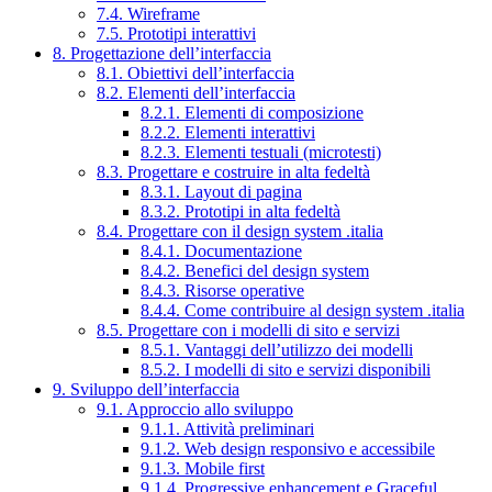
7.4. Wireframe
7.5. Prototipi interattivi
8. Progettazione dell’interfaccia
8.1. Obiettivi dell’interfaccia
8.2. Elementi dell’interfaccia
8.2.1. Elementi di composizione
8.2.2. Elementi interattivi
8.2.3. Elementi testuali (microtesti)
8.3. Progettare e costruire in alta fedeltà
8.3.1. Layout di pagina
8.3.2. Prototipi in alta fedeltà
8.4. Progettare con il design system .italia
8.4.1. Documentazione
8.4.2. Benefici del design system
8.4.3. Risorse operative
8.4.4. Come contribuire al design system .italia
8.5. Progettare con i modelli di sito e servizi
8.5.1. Vantaggi dell’utilizzo dei modelli
8.5.2. I modelli di sito e servizi disponibili
9. Sviluppo dell’interfaccia
9.1. Approccio allo sviluppo
9.1.1. Attività preliminari
9.1.2. Web design responsivo e accessibile
9.1.3. Mobile first
9.1.4. Progressive enhancement e Graceful