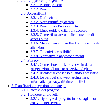
2.2. L’approccio progettuale
2.2.1. Buone pratiche
2.2.2. Principi
2.3. Accessibilità
2.3.1. Definizione
2.3.2. Accessibilità by design
2.3.3. Principi per l’accessibilità
2.3.4. Linee guida e criteri di successo
2.3.5. Come rilasciare una dichiarazione di
accessibilità
2.3.6. Meccanismo di feedback e procedura di
attuazione
2.3.7. Obiettivi accessibilità
2.3.8. Normativa e approfondimenti
2.4. Privacy
2.4.1. Come rispettare la privacy sin dalla
progettazione di un sito o servizio digitale
2.4.2. Richiedi il consenso quando necessario
2.4.3. Le basi del sito web: architettura,
informativa privacy, riferimenti DPO
3. Pianificazione, gestione e strategia
3.1. Obiettivi del progetto
3.2. Tipologie di progetti
3.2.1. Tipologie di progetto in base agli attori
coinvolti nel servizio