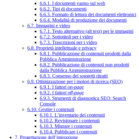
6.6.1. I documenti vanno sul web
6.6.2. Tipi di documenti
6.6.3. Formato di lettura dei documenti elettronici
6.6.4. Modalità di produzione dei documenti
6.7. Immagini e video
6.7.1. Testo alternativo (alt text) per le immagini
6.7.2. Sottotitoli per i video
6.7.3. Trascrizioni per i video
6.8. Proprietà intellettuale e privacy
6.8.1. Pubblicazione di contenuti prodotti dalla
Pubblica Amministrazione
6.8.2. Pubblicazione di contenuti non prodotti
dalla Pubblica Amministrazione
6.8.3. Consenso dei soggetti ritratti
6.9. Ottimizzazione per i motori di ricerca (SEO)
6.9.1. I fattori
on-page
6.9.2. I fattori
off-page
6.9.3. Strumenti di diagnostica SEO: Search
Console
6.10. Gestire i contenuti
6.10.1. L’inventario dei contenuti
6.10.2. Revisionare i contenuti
6.10.3. Migrare i contenuti
6.10.4. Pubblicare i contenuti
7. Progettazione dell’interazione