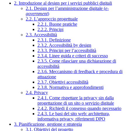
2. Introduzione al design per i servizi pubblici digitali
2.1. Design per l’amministrazione digitale (
e-
government
)
2.2. L’approccio progettuale
2.2.1. Buone pratiche
2.2.2. Principi
2.3. Accessibilità
2.3.1. Definizione
2.3.2. Accessibilità by design
2.3.3. Principi per l’accessibilità
2.3.4. Linee guida e criteri di successo
2.3.5. Come rilasciare una dichiarazione di
accessibilità
2.3.6. Meccanismo di feedback e procedura di
attuazione
2.3.7. Obiettivi accessibilità
2.3.8. Normativa e approfondimenti
2.4. Privacy
2.4.1. Come rispettare la privacy sin dalla
progettazione di un sito o servizio digitale
2.4.2. Richiedi il consenso quando necessario
2.4.3. Le basi del sito web: architettura,
informativa privacy, riferimenti DPO
3. Pianificazione, gestione e strategia
3.1. Obiettivi del progetto