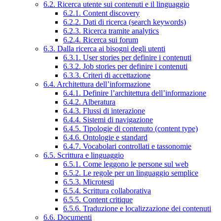
6.2. Ricerca utente sui contenuti e il linguaggio
6.2.1. Content discovery
6.2.2. Dati di ricerca (search keywords)
6.2.3. Ricerca tramite analytics
6.2.4. Ricerca sui forum
6.3. Dalla ricerca ai bisogni degli utenti
6.3.1. User stories per definire i contenuti
6.3.2. Job stories per definire i contenuti
6.3.3. Criteri di accettazione
6.4. Architettura dell’informazione
6.4.1. Definire l’architettura dell’informazione
6.4.2. Alberatura
6.4.3. Flussi di interazione
6.4.4. Sistemi di navigazione
6.4.5. Tipologie di contenuto (content type)
6.4.6. Ontologie e standard
6.4.7. Vocabolari controllati e tassonomie
6.5. Scrittura e linguaggio
6.5.1. Come leggono le persone sul web
6.5.2. Le regole per un linguaggio semplice
6.5.3. Microtesti
6.5.4. Scrittura collaborativa
6.5.5. Content critique
6.5.6. Traduzione e localizzazione dei contenuti
6.6. Documenti