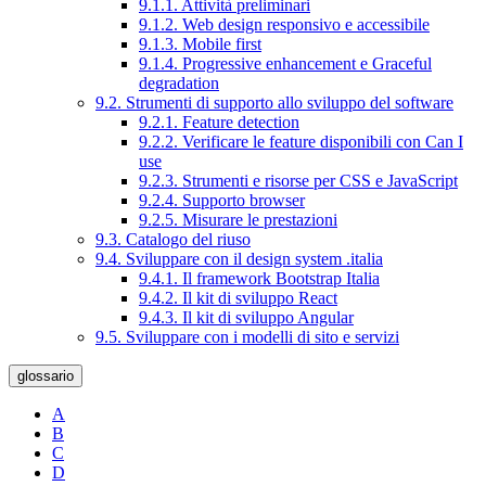
9.1.1. Attività preliminari
9.1.2. Web design responsivo e accessibile
9.1.3. Mobile first
9.1.4. Progressive enhancement e Graceful
degradation
9.2. Strumenti di supporto allo sviluppo del software
9.2.1. Feature detection
9.2.2. Verificare le feature disponibili con Can I
use
9.2.3. Strumenti e risorse per CSS e JavaScript
9.2.4. Supporto browser
9.2.5. Misurare le prestazioni
9.3. Catalogo del riuso
9.4. Sviluppare con il design system .italia
9.4.1. Il framework Bootstrap Italia
9.4.2. Il kit di sviluppo React
9.4.3. Il kit di sviluppo Angular
9.5. Sviluppare con i modelli di sito e servizi
glossario
A
B
C
D