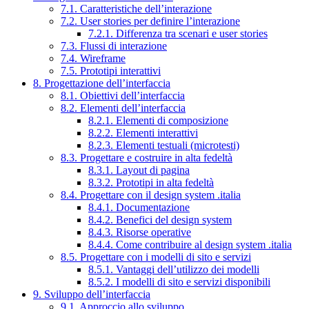
7.1. Caratteristiche dell’interazione
7.2. User stories per definire l’interazione
7.2.1. Differenza tra scenari e user stories
7.3. Flussi di interazione
7.4. Wireframe
7.5. Prototipi interattivi
8. Progettazione dell’interfaccia
8.1. Obiettivi dell’interfaccia
8.2. Elementi dell’interfaccia
8.2.1. Elementi di composizione
8.2.2. Elementi interattivi
8.2.3. Elementi testuali (microtesti)
8.3. Progettare e costruire in alta fedeltà
8.3.1. Layout di pagina
8.3.2. Prototipi in alta fedeltà
8.4. Progettare con il design system .italia
8.4.1. Documentazione
8.4.2. Benefici del design system
8.4.3. Risorse operative
8.4.4. Come contribuire al design system .italia
8.5. Progettare con i modelli di sito e servizi
8.5.1. Vantaggi dell’utilizzo dei modelli
8.5.2. I modelli di sito e servizi disponibili
9. Sviluppo dell’interfaccia
9.1. Approccio allo sviluppo