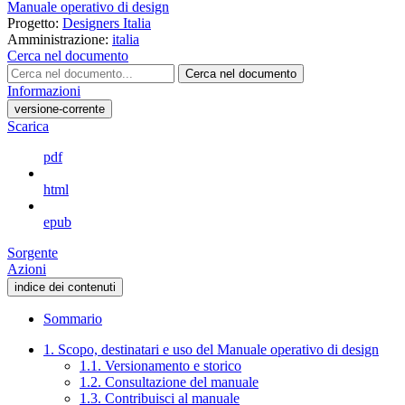
Manuale operativo di design
Progetto:
Designers Italia
Amministrazione:
italia
Cerca nel documento
Cerca nel documento
Informazioni
versione-corrente
Scarica
pdf
html
epub
Sorgente
Azioni
indice dei contenuti
Sommario
1. Scopo, destinatari e uso del Manuale operativo di design
1.1. Versionamento e storico
1.2. Consultazione del manuale
1.3. Contribuisci al manuale