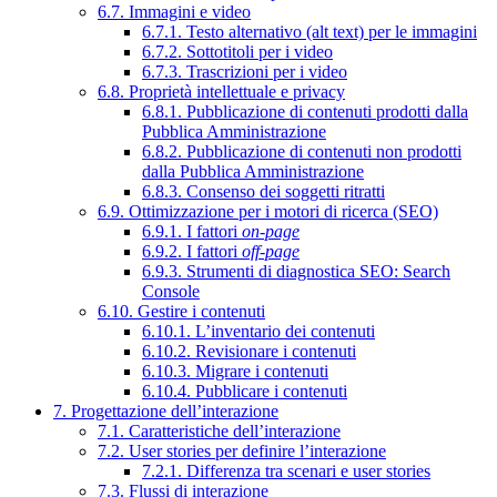
6.7. Immagini e video
6.7.1. Testo alternativo (alt text) per le immagini
6.7.2. Sottotitoli per i video
6.7.3. Trascrizioni per i video
6.8. Proprietà intellettuale e privacy
6.8.1. Pubblicazione di contenuti prodotti dalla
Pubblica Amministrazione
6.8.2. Pubblicazione di contenuti non prodotti
dalla Pubblica Amministrazione
6.8.3. Consenso dei soggetti ritratti
6.9. Ottimizzazione per i motori di ricerca (SEO)
6.9.1. I fattori
on-page
6.9.2. I fattori
off-page
6.9.3. Strumenti di diagnostica SEO: Search
Console
6.10. Gestire i contenuti
6.10.1. L’inventario dei contenuti
6.10.2. Revisionare i contenuti
6.10.3. Migrare i contenuti
6.10.4. Pubblicare i contenuti
7. Progettazione dell’interazione
7.1. Caratteristiche dell’interazione
7.2. User stories per definire l’interazione
7.2.1. Differenza tra scenari e user stories
7.3. Flussi di interazione