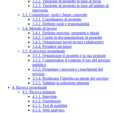
3.2.2. Tipologie di progetto in base al focus
3.2.3. Tipologie di progetto in base all’ambito di
intervento
3.3. Competenze, ruoli e figure coinvolte
3.3.1. Coordinatore di progetto
3.3.2. Definire ruoli e responsabilità
3.4. Metodo di lavoro
3.4.1. Definire processi, strumenti e rituali
3.4.2. Curare la documentazione di progetto
3.4.3. Organizzare tavoli tecnici collaborativi
3.4.4. Prendere decisioni
3.5. Il processo progettuale
3.5.1. Organizzare il progetto e la sua gestione
3.5.2. Comprendere il contesto d’uso del servizio
pubblico
3.5.3. Progettare i processi e i
touchpoint
del
servizio
3.5.4. Realizzare l’interfaccia utente del servizio
3.5.5. Validare la soluzione ottenuta
4. Ricerca progettuale
4.1. Ricerca primaria
4.1.1. Interviste
4.1.2. Questionari
4.1.3. Test di usabilità
4.1.4. Web analytics