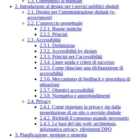
1.3. Contribuisci al manuale
2. Introduzione al design per i servizi pubblici digitali
2.1. Design per l’amministrazione digitale (
e-
government
)
2.2. L’approccio progettuale
2.2.1. Buone pratiche
2.2.2. Principi
2.3. Accessibilità
2.3.1. Definizione
2.3.2. Accessibilità by design
2.3.3. Principi per l’accessibilità
2.3.4. Linee guida e criteri di successo
2.3.5. Come rilasciare una dichiarazione di
accessibilità
2.3.6. Meccanismo di feedback e procedura di
attuazione
2.3.7. Obiettivi accessibilità
2.3.8. Normativa e approfondimenti
2.4. Privacy
2.4.1. Come rispettare la privacy sin dalla
progettazione di un sito o servizio digitale
2.4.2. Richiedi il consenso quando necessario
2.4.3. Le basi del sito web: architettura,
informativa privacy, riferimenti DPO
3. Pianificazione, gestione e strategia