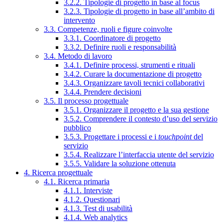
3.2.2. Tipologie di progetto in base al focus
3.2.3. Tipologie di progetto in base all’ambito di
intervento
3.3. Competenze, ruoli e figure coinvolte
3.3.1. Coordinatore di progetto
3.3.2. Definire ruoli e responsabilità
3.4. Metodo di lavoro
3.4.1. Definire processi, strumenti e rituali
3.4.2. Curare la documentazione di progetto
3.4.3. Organizzare tavoli tecnici collaborativi
3.4.4. Prendere decisioni
3.5. Il processo progettuale
3.5.1. Organizzare il progetto e la sua gestione
3.5.2. Comprendere il contesto d’uso del servizio
pubblico
3.5.3. Progettare i processi e i
touchpoint
del
servizio
3.5.4. Realizzare l’interfaccia utente del servizio
3.5.5. Validare la soluzione ottenuta
4. Ricerca progettuale
4.1. Ricerca primaria
4.1.1. Interviste
4.1.2. Questionari
4.1.3. Test di usabilità
4.1.4. Web analytics