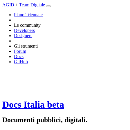
AGID
+
Team Digitale
Piano Triennale
Le community
Developers
Designers
Gli strumenti
Forum
Docs
GitHub
Docs Italia
beta
Documenti pubblici, digitali.