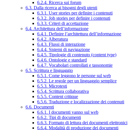
6.2.4. Ricerca sui forum
6.3. Dalla ricerca ai bisogni degli utenti
6.3.1. User stories per definire i contenuti
6.3.2. Job stories per definire i contenuti
6.3.3. Criteri di accettazione
6.4. Architettura dell’informazione
6.4.1. Definire l’architettura dell’informazione
6.4.2. Alberatura
6.4.3. Flussi di interazione
6.4.4. Sistemi di navigazione
6.4.5. Tipologie di contenuto (content type)
6.4.6. Ontologie e standard
6.4.7. Vocabolari controllati e tassonomie
6.5. Scrittura e linguaggio
6.5.1. Come leggono le persone sul web
6.5.2. Le regole per un linguaggio semplice
6.5.3. Microtesti
6.5.4. Scrittura collaborativa
6.5.5. Content critique
6.5.6. Traduzione e localizzazione dei contenuti
6.6. Documenti
6.6.1. I documenti vanno sul web
6.6.2. Tipi di documenti
6.6.3. Formato di lettura dei documenti elettronici
6.6.4. Modalità di produzione dei documenti