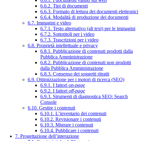
6.6.1. I documenti vanno sul web
6.6.2. Tipi di documenti
6.6.3. Formato di lettura dei documenti elettronici
6.6.4. Modalità di produzione dei documenti
6.7. Immagini e video
6.7.1. Testo alternativo (alt text) per le immagini
6.7.2. Sottotitoli per i video
6.7.3. Trascrizioni per i video
6.8. Proprietà intellettuale e privacy
6.8.1. Pubblicazione di contenuti prodotti dalla
Pubblica Amministrazione
6.8.2. Pubblicazione di contenuti non prodotti
dalla Pubblica Amministrazione
6.8.3. Consenso dei soggetti ritratti
6.9. Ottimizzazione per i motori di ricerca (SEO)
6.9.1. I fattori
on-page
6.9.2. I fattori
off-page
6.9.3. Strumenti di diagnostica SEO: Search
Console
6.10. Gestire i contenuti
6.10.1. L’inventario dei contenuti
6.10.2. Revisionare i contenuti
6.10.3. Migrare i contenuti
6.10.4. Pubblicare i contenuti
7. Progettazione dell’interazione