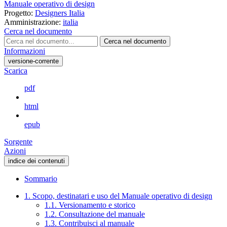
Manuale operativo di design
Progetto:
Designers Italia
Amministrazione:
italia
Cerca nel documento
Cerca nel documento
Informazioni
versione-corrente
Scarica
pdf
html
epub
Sorgente
Azioni
indice dei contenuti
Sommario
1. Scopo, destinatari e uso del Manuale operativo di design
1.1. Versionamento e storico
1.2. Consultazione del manuale
1.3. Contribuisci al manuale