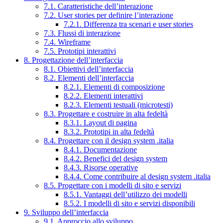
7.1. Caratteristiche dell’interazione
7.2. User stories per definire l’interazione
7.2.1. Differenza tra scenari e user stories
7.3. Flussi di interazione
7.4. Wireframe
7.5. Prototipi interattivi
8. Progettazione dell’interfaccia
8.1. Obiettivi dell’interfaccia
8.2. Elementi dell’interfaccia
8.2.1. Elementi di composizione
8.2.2. Elementi interattivi
8.2.3. Elementi testuali (microtesti)
8.3. Progettare e costruire in alta fedeltà
8.3.1. Layout di pagina
8.3.2. Prototipi in alta fedeltà
8.4. Progettare con il design system .italia
8.4.1. Documentazione
8.4.2. Benefici del design system
8.4.3. Risorse operative
8.4.4. Come contribuire al design system .italia
8.5. Progettare con i modelli di sito e servizi
8.5.1. Vantaggi dell’utilizzo dei modelli
8.5.2. I modelli di sito e servizi disponibili
9. Sviluppo dell’interfaccia
9.1. Approccio allo sviluppo