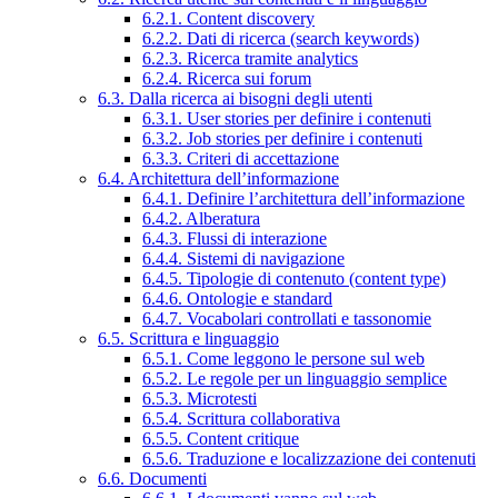
6.2.1. Content discovery
6.2.2. Dati di ricerca (search keywords)
6.2.3. Ricerca tramite analytics
6.2.4. Ricerca sui forum
6.3. Dalla ricerca ai bisogni degli utenti
6.3.1. User stories per definire i contenuti
6.3.2. Job stories per definire i contenuti
6.3.3. Criteri di accettazione
6.4. Architettura dell’informazione
6.4.1. Definire l’architettura dell’informazione
6.4.2. Alberatura
6.4.3. Flussi di interazione
6.4.4. Sistemi di navigazione
6.4.5. Tipologie di contenuto (content type)
6.4.6. Ontologie e standard
6.4.7. Vocabolari controllati e tassonomie
6.5. Scrittura e linguaggio
6.5.1. Come leggono le persone sul web
6.5.2. Le regole per un linguaggio semplice
6.5.3. Microtesti
6.5.4. Scrittura collaborativa
6.5.5. Content critique
6.5.6. Traduzione e localizzazione dei contenuti
6.6. Documenti