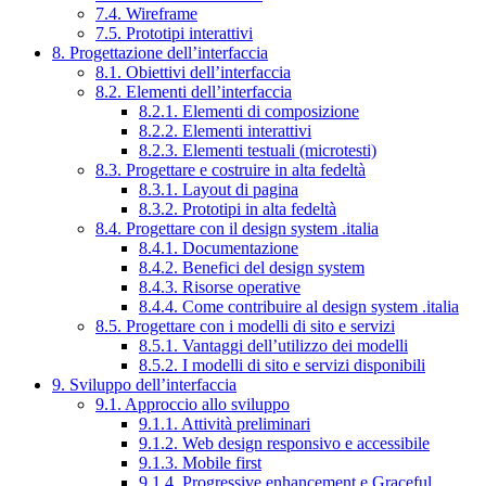
7.4. Wireframe
7.5. Prototipi interattivi
8. Progettazione dell’interfaccia
8.1. Obiettivi dell’interfaccia
8.2. Elementi dell’interfaccia
8.2.1. Elementi di composizione
8.2.2. Elementi interattivi
8.2.3. Elementi testuali (microtesti)
8.3. Progettare e costruire in alta fedeltà
8.3.1. Layout di pagina
8.3.2. Prototipi in alta fedeltà
8.4. Progettare con il design system .italia
8.4.1. Documentazione
8.4.2. Benefici del design system
8.4.3. Risorse operative
8.4.4. Come contribuire al design system .italia
8.5. Progettare con i modelli di sito e servizi
8.5.1. Vantaggi dell’utilizzo dei modelli
8.5.2. I modelli di sito e servizi disponibili
9. Sviluppo dell’interfaccia
9.1. Approccio allo sviluppo
9.1.1. Attività preliminari
9.1.2. Web design responsivo e accessibile
9.1.3. Mobile first
9.1.4. Progressive enhancement e Graceful