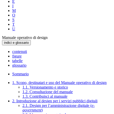
E
I
M
O
S
T
U
Manuale operativo di design
indici e glossario
contenuti
figure
tabelle
glossario
Sommario
1. Scopo, destinatari e uso del Manuale operativo di design
1.1. Versionamento e storico
1.2. Consultazione del manuale
1.3. Contribuisci al manuale
2. Introduzione al design per i servizi pubblici digitali
2.1. Design per l’amministrazione digitale (
e-
government
)