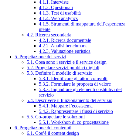
4.1.1. Interviste
4.1.2. Questionari
4.1.3. Test di usabilità
4.1.4. Web analytics
4.1.5. Strumenti di mappatura dell’esperienza
utente
4.2. Ricerca secondaria
4.2.1. Ricerca documentale
4.2.2. Analisi benchmark
4.2.3. Valutazione euristica
5. Progettazione dei servizi
5.1. Cosa sono i servizi e il service design
5.2. Progettare servizi pubblici digitali
5.3. Definire il modello di servizio
5.3.1. Identificare gli attori coinvolti
5.3.2. Formulare la proposta di valore
5.3.3. Inquadrare gli elementi costitutivi del
servizio
5.4. Descrivere il funzionamento del servizio
5.4.1. Mappare l’ecosistema
5.4.2. Rappresentare i flussi di servizio
5.5. Co-progettare le soluzioni
5.5.1. Workshop di co-progettazione
6. Progettazione dei contenuti
6.1. Cos’è il content design