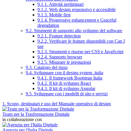
9.1.1. Attività preliminari
9.1.2. Web design responsivo e accessibile
9.1.3. Mobile first
9.1.4. Progressive enhancement e Graceful
degradation
9.2. Strumenti di supporto allo sviluppo del software
9.2.1. Feature detection
9.2.2. Verificare le feature disponibili con Can I
use
9.2.3. Strumenti e risorse per CSS e JavaScript
9.2.4. Supporto browser
9.2.5. Misurare le prestazioni
9.3. Catalogo del riuso
9.4. Sviluppare con il design system .italia
9.4.1. Il framework Bootstrap Italia
9.4.2. Il kit di sviluppo React
9.4.3. Il kit di sviluppo Angular
9.5. Sviluppare con i modelli di sito e servizi
1. Scopo, destinatari e uso del Manuale operativo di design
Team per la Trasformazione Digitale
in collaborazione con
Agenzia per l'Italia Digitale