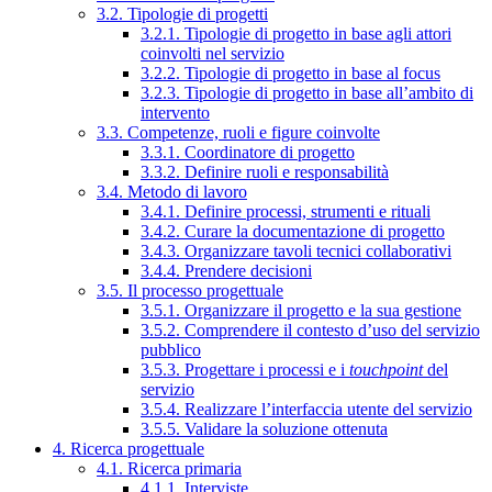
3.2. Tipologie di progetti
3.2.1. Tipologie di progetto in base agli attori
coinvolti nel servizio
3.2.2. Tipologie di progetto in base al focus
3.2.3. Tipologie di progetto in base all’ambito di
intervento
3.3. Competenze, ruoli e figure coinvolte
3.3.1. Coordinatore di progetto
3.3.2. Definire ruoli e responsabilità
3.4. Metodo di lavoro
3.4.1. Definire processi, strumenti e rituali
3.4.2. Curare la documentazione di progetto
3.4.3. Organizzare tavoli tecnici collaborativi
3.4.4. Prendere decisioni
3.5. Il processo progettuale
3.5.1. Organizzare il progetto e la sua gestione
3.5.2. Comprendere il contesto d’uso del servizio
pubblico
3.5.3. Progettare i processi e i
touchpoint
del
servizio
3.5.4. Realizzare l’interfaccia utente del servizio
3.5.5. Validare la soluzione ottenuta
4. Ricerca progettuale
4.1. Ricerca primaria
4.1.1. Interviste