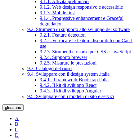
9.1.1. Attività preliminari
9.1.2. Web design responsivo e accessibile
9.1.3. Mobile first
9.1.4. Progressive enhancement e Graceful
degradation
9.2. Strumenti di supporto allo sviluppo del software
9.2.1. Feature detection
9.2.2. Verificare le feature disponibili con Can I
use
9.2.3. Strumenti e risorse per CSS e JavaScript
9.2.4. Supporto browser
9.2.5. Misurare le prestazioni
9.3. Catalogo del riuso
9.4. Sviluppare con il design system .italia
9.4.1. Il framework Bootstrap Italia
9.4.2. Il kit di sviluppo React
9.4.3. Il kit di sviluppo Angular
9.5. Sviluppare con i modelli di sito e servizi
glossario
A
B
C
D