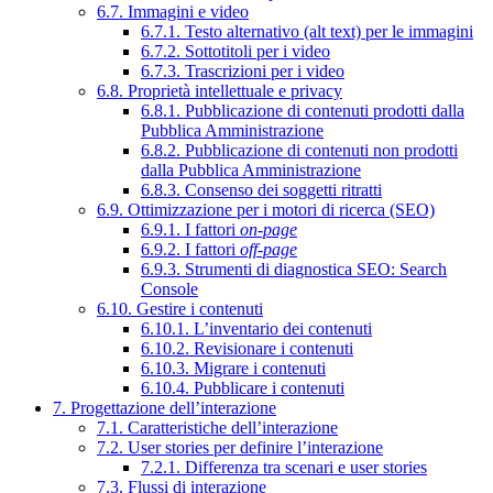
6.7. Immagini e video
6.7.1. Testo alternativo (alt text) per le immagini
6.7.2. Sottotitoli per i video
6.7.3. Trascrizioni per i video
6.8. Proprietà intellettuale e privacy
6.8.1. Pubblicazione di contenuti prodotti dalla
Pubblica Amministrazione
6.8.2. Pubblicazione di contenuti non prodotti
dalla Pubblica Amministrazione
6.8.3. Consenso dei soggetti ritratti
6.9. Ottimizzazione per i motori di ricerca (SEO)
6.9.1. I fattori
on-page
6.9.2. I fattori
off-page
6.9.3. Strumenti di diagnostica SEO: Search
Console
6.10. Gestire i contenuti
6.10.1. L’inventario dei contenuti
6.10.2. Revisionare i contenuti
6.10.3. Migrare i contenuti
6.10.4. Pubblicare i contenuti
7. Progettazione dell’interazione
7.1. Caratteristiche dell’interazione
7.2. User stories per definire l’interazione
7.2.1. Differenza tra scenari e user stories
7.3. Flussi di interazione