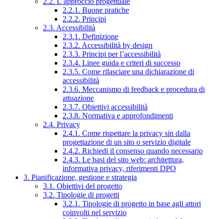
2.2. L’approccio progettuale
2.2.1. Buone pratiche
2.2.2. Principi
2.3. Accessibilità
2.3.1. Definizione
2.3.2. Accessibilità by design
2.3.3. Principi per l’accessibilità
2.3.4. Linee guida e criteri di successo
2.3.5. Come rilasciare una dichiarazione di
accessibilità
2.3.6. Meccanismo di feedback e procedura di
attuazione
2.3.7. Obiettivi accessibilità
2.3.8. Normativa e approfondimenti
2.4. Privacy
2.4.1. Come rispettare la privacy sin dalla
progettazione di un sito o servizio digitale
2.4.2. Richiedi il consenso quando necessario
2.4.3. Le basi del sito web: architettura,
informativa privacy, riferimenti DPO
3. Pianificazione, gestione e strategia
3.1. Obiettivi del progetto
3.2. Tipologie di progetti
3.2.1. Tipologie di progetto in base agli attori
coinvolti nel servizio