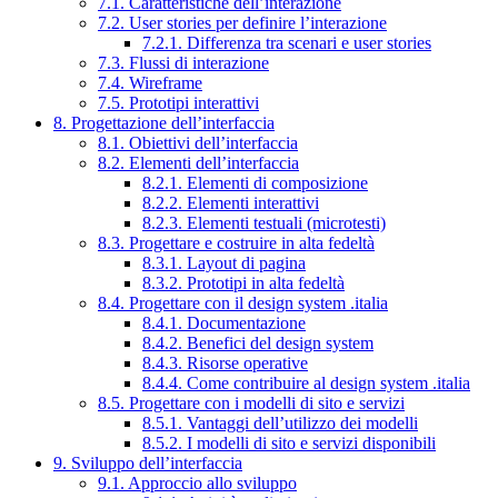
7.1. Caratteristiche dell’interazione
7.2. User stories per definire l’interazione
7.2.1. Differenza tra scenari e user stories
7.3. Flussi di interazione
7.4. Wireframe
7.5. Prototipi interattivi
8. Progettazione dell’interfaccia
8.1. Obiettivi dell’interfaccia
8.2. Elementi dell’interfaccia
8.2.1. Elementi di composizione
8.2.2. Elementi interattivi
8.2.3. Elementi testuali (microtesti)
8.3. Progettare e costruire in alta fedeltà
8.3.1. Layout di pagina
8.3.2. Prototipi in alta fedeltà
8.4. Progettare con il design system .italia
8.4.1. Documentazione
8.4.2. Benefici del design system
8.4.3. Risorse operative
8.4.4. Come contribuire al design system .italia
8.5. Progettare con i modelli di sito e servizi
8.5.1. Vantaggi dell’utilizzo dei modelli
8.5.2. I modelli di sito e servizi disponibili
9. Sviluppo dell’interfaccia
9.1. Approccio allo sviluppo