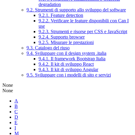
degradation
9.2. Strumenti di supporto allo sviluppo del software
9.2.1. Feature detection
9.2.2. Verificare le feature disponibili con Can I
use
9.2.3. Strumenti e risorse per CSS e JavaScript
9.2.4. Supporto browser
9.2.5. Misurare le prestazioni
9.3. Catalogo del riuso
9.4. Sviluppare con il design system .italia
9.4.1. Il framework Bootstrap Italia
9.4.2. Il kit di sviluppo React
9.4.3. Il kit di sviluppo Angular
9.5. Sviluppare con i modelli di sito e servizi
None
None
A
B
C
D
E
I
M