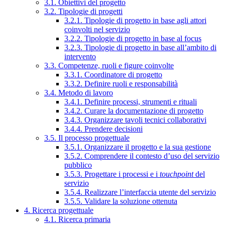
3.1. Obiettivi del progetto
3.2. Tipologie di progetti
3.2.1. Tipologie di progetto in base agli attori
coinvolti nel servizio
3.2.2. Tipologie di progetto in base al focus
3.2.3. Tipologie di progetto in base all’ambito di
intervento
3.3. Competenze, ruoli e figure coinvolte
3.3.1. Coordinatore di progetto
3.3.2. Definire ruoli e responsabilità
3.4. Metodo di lavoro
3.4.1. Definire processi, strumenti e rituali
3.4.2. Curare la documentazione di progetto
3.4.3. Organizzare tavoli tecnici collaborativi
3.4.4. Prendere decisioni
3.5. Il processo progettuale
3.5.1. Organizzare il progetto e la sua gestione
3.5.2. Comprendere il contesto d’uso del servizio
pubblico
3.5.3. Progettare i processi e i
touchpoint
del
servizio
3.5.4. Realizzare l’interfaccia utente del servizio
3.5.5. Validare la soluzione ottenuta
4. Ricerca progettuale
4.1. Ricerca primaria