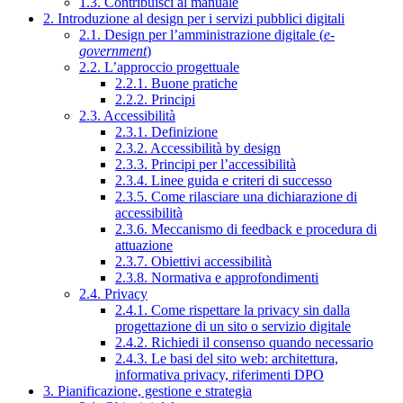
1.3. Contribuisci al manuale
2. Introduzione al design per i servizi pubblici digitali
2.1. Design per l’amministrazione digitale (
e-
government
)
2.2. L’approccio progettuale
2.2.1. Buone pratiche
2.2.2. Principi
2.3. Accessibilità
2.3.1. Definizione
2.3.2. Accessibilità by design
2.3.3. Principi per l’accessibilità
2.3.4. Linee guida e criteri di successo
2.3.5. Come rilasciare una dichiarazione di
accessibilità
2.3.6. Meccanismo di feedback e procedura di
attuazione
2.3.7. Obiettivi accessibilità
2.3.8. Normativa e approfondimenti
2.4. Privacy
2.4.1. Come rispettare la privacy sin dalla
progettazione di un sito o servizio digitale
2.4.2. Richiedi il consenso quando necessario
2.4.3. Le basi del sito web: architettura,
informativa privacy, riferimenti DPO
3. Pianificazione, gestione e strategia