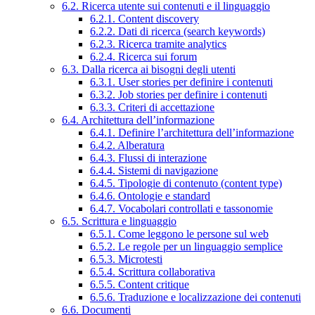
6.2. Ricerca utente sui contenuti e il linguaggio
6.2.1. Content discovery
6.2.2. Dati di ricerca (search keywords)
6.2.3. Ricerca tramite analytics
6.2.4. Ricerca sui forum
6.3. Dalla ricerca ai bisogni degli utenti
6.3.1. User stories per definire i contenuti
6.3.2. Job stories per definire i contenuti
6.3.3. Criteri di accettazione
6.4. Architettura dell’informazione
6.4.1. Definire l’architettura dell’informazione
6.4.2. Alberatura
6.4.3. Flussi di interazione
6.4.4. Sistemi di navigazione
6.4.5. Tipologie di contenuto (content type)
6.4.6. Ontologie e standard
6.4.7. Vocabolari controllati e tassonomie
6.5. Scrittura e linguaggio
6.5.1. Come leggono le persone sul web
6.5.2. Le regole per un linguaggio semplice
6.5.3. Microtesti
6.5.4. Scrittura collaborativa
6.5.5. Content critique
6.5.6. Traduzione e localizzazione dei contenuti
6.6. Documenti