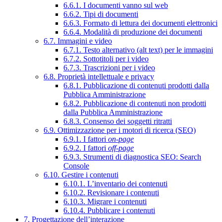
6.6.1. I documenti vanno sul web
6.6.2. Tipi di documenti
6.6.3. Formato di lettura dei documenti elettronici
6.6.4. Modalità di produzione dei documenti
6.7. Immagini e video
6.7.1. Testo alternativo (alt text) per le immagini
6.7.2. Sottotitoli per i video
6.7.3. Trascrizioni per i video
6.8. Proprietà intellettuale e privacy
6.8.1. Pubblicazione di contenuti prodotti dalla
Pubblica Amministrazione
6.8.2. Pubblicazione di contenuti non prodotti
dalla Pubblica Amministrazione
6.8.3. Consenso dei soggetti ritratti
6.9. Ottimizzazione per i motori di ricerca (SEO)
6.9.1. I fattori
on-page
6.9.2. I fattori
off-page
6.9.3. Strumenti di diagnostica SEO: Search
Console
6.10. Gestire i contenuti
6.10.1. L’inventario dei contenuti
6.10.2. Revisionare i contenuti
6.10.3. Migrare i contenuti
6.10.4. Pubblicare i contenuti
7. Progettazione dell’interazione