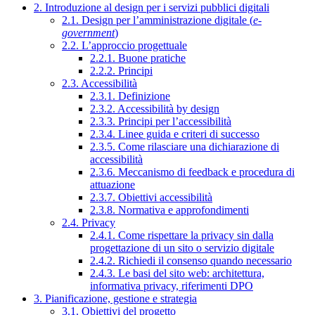
2. Introduzione al design per i servizi pubblici digitali
2.1. Design per l’amministrazione digitale (
e-
government
)
2.2. L’approccio progettuale
2.2.1. Buone pratiche
2.2.2. Principi
2.3. Accessibilità
2.3.1. Definizione
2.3.2. Accessibilità by design
2.3.3. Principi per l’accessibilità
2.3.4. Linee guida e criteri di successo
2.3.5. Come rilasciare una dichiarazione di
accessibilità
2.3.6. Meccanismo di feedback e procedura di
attuazione
2.3.7. Obiettivi accessibilità
2.3.8. Normativa e approfondimenti
2.4. Privacy
2.4.1. Come rispettare la privacy sin dalla
progettazione di un sito o servizio digitale
2.4.2. Richiedi il consenso quando necessario
2.4.3. Le basi del sito web: architettura,
informativa privacy, riferimenti DPO
3. Pianificazione, gestione e strategia
3.1. Obiettivi del progetto