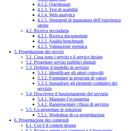
4.1.2. Questionari
4.1.3. Test di usabilità
4.1.4. Web analytics
4.1.5. Strumenti di mappatura dell’esperienza
utente
4.2. Ricerca secondaria
4.2.1. Ricerca documentale
4.2.2. Analisi benchmark
4.2.3. Valutazione euristica
5. Progettazione dei servizi
5.1. Cosa sono i servizi e il service design
5.2. Progettare servizi pubblici digitali
5.3. Definire il modello di servizio
5.3.1. Identificare gli attori coinvolti
5.3.2. Formulare la proposta di valore
5.3.3. Inquadrare gli elementi costitutivi del
servizio
5.4. Descrivere il funzionamento del servizio
5.4.1. Mappare l’ecosistema
5.4.2. Rappresentare i flussi di servizio
5.5. Co-progettare le soluzioni
5.5.1. Workshop di co-progettazione
6. Progettazione dei contenuti
6.1. Cos’è il content design
6.2. Ricerca utente sui contenuti e il linguaggio