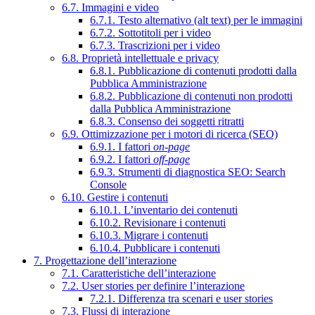
6.7. Immagini e video
6.7.1. Testo alternativo (alt text) per le immagini
6.7.2. Sottotitoli per i video
6.7.3. Trascrizioni per i video
6.8. Proprietà intellettuale e privacy
6.8.1. Pubblicazione di contenuti prodotti dalla
Pubblica Amministrazione
6.8.2. Pubblicazione di contenuti non prodotti
dalla Pubblica Amministrazione
6.8.3. Consenso dei soggetti ritratti
6.9. Ottimizzazione per i motori di ricerca (SEO)
6.9.1. I fattori
on-page
6.9.2. I fattori
off-page
6.9.3. Strumenti di diagnostica SEO: Search
Console
6.10. Gestire i contenuti
6.10.1. L’inventario dei contenuti
6.10.2. Revisionare i contenuti
6.10.3. Migrare i contenuti
6.10.4. Pubblicare i contenuti
7. Progettazione dell’interazione
7.1. Caratteristiche dell’interazione
7.2. User stories per definire l’interazione
7.2.1. Differenza tra scenari e user stories
7.3. Flussi di interazione