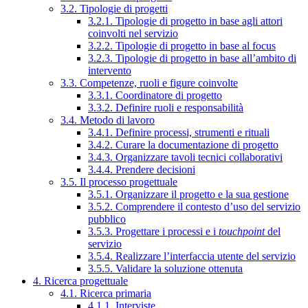
3.2. Tipologie di progetti
3.2.1. Tipologie di progetto in base agli attori
coinvolti nel servizio
3.2.2. Tipologie di progetto in base al focus
3.2.3. Tipologie di progetto in base all’ambito di
intervento
3.3. Competenze, ruoli e figure coinvolte
3.3.1. Coordinatore di progetto
3.3.2. Definire ruoli e responsabilità
3.4. Metodo di lavoro
3.4.1. Definire processi, strumenti e rituali
3.4.2. Curare la documentazione di progetto
3.4.3. Organizzare tavoli tecnici collaborativi
3.4.4. Prendere decisioni
3.5. Il processo progettuale
3.5.1. Organizzare il progetto e la sua gestione
3.5.2. Comprendere il contesto d’uso del servizio
pubblico
3.5.3. Progettare i processi e i
touchpoint
del
servizio
3.5.4. Realizzare l’interfaccia utente del servizio
3.5.5. Validare la soluzione ottenuta
4. Ricerca progettuale
4.1. Ricerca primaria
4.1.1. Interviste