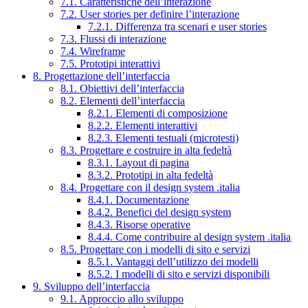
7.1. Caratteristiche dell’interazione
7.2. User stories per definire l’interazione
7.2.1. Differenza tra scenari e user stories
7.3. Flussi di interazione
7.4. Wireframe
7.5. Prototipi interattivi
8. Progettazione dell’interfaccia
8.1. Obiettivi dell’interfaccia
8.2. Elementi dell’interfaccia
8.2.1. Elementi di composizione
8.2.2. Elementi interattivi
8.2.3. Elementi testuali (microtesti)
8.3. Progettare e costruire in alta fedeltà
8.3.1. Layout di pagina
8.3.2. Prototipi in alta fedeltà
8.4. Progettare con il design system .italia
8.4.1. Documentazione
8.4.2. Benefici del design system
8.4.3. Risorse operative
8.4.4. Come contribuire al design system .italia
8.5. Progettare con i modelli di sito e servizi
8.5.1. Vantaggi dell’utilizzo dei modelli
8.5.2. I modelli di sito e servizi disponibili
9. Sviluppo dell’interfaccia
9.1. Approccio allo sviluppo