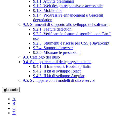
9.1.1. Attività preliminari
9.1.2. Web design responsivo e accessibile
9.1.3. Mobile first
9.1.4. Progressive enhancement e Graceful
degradation
9.2. Strumenti di supporto allo sviluppo del software
9.2.1. Feature detection
9.2.2. Verificare le feature disponibili con Can I
use
9.2.3. Strumenti e risorse per CSS e JavaScript
9.2.4. Supporto browser
9.2.5. Misurare le prestazioni
9.3. Catalogo del riuso
9.4. Sviluppare con il design system .italia
9.4.1. Il framework Bootstrap Italia
9.4.2. Il kit di sviluppo React
9.4.3. Il kit di sviluppo Angular
9.5. Sviluppare con i modelli di sito e servizi
glossario
A
B
C
D