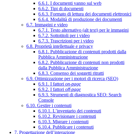
6.6.1. I documenti vanno sul web
6.6.2. Tipi di documenti
6.6.3. Formato di lettura dei documenti elettronici
6.6.4. Modalità di produzione dei documenti
6.7. Immagini e video
6.7.1. Testo alternativo (alt text) per le immagini
6.7.2. Sottotitoli per i video
6.7.3. Trascrizioni per i video
6.8. Proprietà intellettuale e privacy
6.8.1. Pubblicazione di contenuti prodotti dalla
Pubblica Amministrazione
6.8.2. Pubblicazione di contenuti non prodotti
dalla Pubblica Amministrazione
6.8.3. Consenso dei soggetti ritratti
6.9. Ottimizzazione per i motori di ricerca (SEO)
6.9.1. I fattori
on-page
6.9.2. I fattori
off-page
6.9.3. Strumenti di diagnostica SEO: Search
Console
6.10. Gestire i contenuti
6.10.1. L’inventario dei contenuti
6.10.2. Revisionare i contenuti
6.10.3. Migrare i contenuti
6.10.4. Pubblicare i contenuti
7. Progettazione dell’interazione