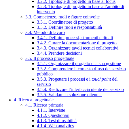
3.2.2. Tipologie di progetto in base al focus
3.2.3. Tipologie di progetto in base all’ambito di
intervento
3.3. Competenze, ruoli e figure coinvolte
3.3.1. Coordinatore di progetto
3.3.2. Definire ruoli e responsabilità
3.4. Metodo di lavoro
3.4.1. Definire processi, strumenti e rituali
3.4.2. Curare la documentazione di progetto
3.4.3. Organizzare tavoli tecnici collaborativi
3.4.4. Prendere decisioni
3.5. Il processo progettuale
3.5.1. Organizzare il progetto e la sua gestione
3.5.2. Comprendere il contesto d’uso del servizio
pubblico
3.5.3. Progettare i processi e i
touchpoint
del
servizio
3.5.4. Realizzare l’interfaccia utente del servizio
3.5.5. Validare la soluzione ottenuta
4. Ricerca progettuale
4.1. Ricerca primaria
4.1.1. Interviste
4.1.2. Questionari
4.1.3. Test di usabilità
4.1.4. Web analytics