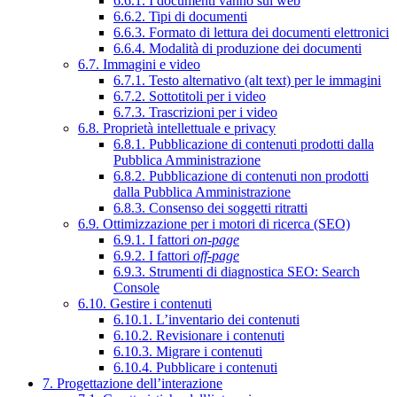
6.6.1. I documenti vanno sul web
6.6.2. Tipi di documenti
6.6.3. Formato di lettura dei documenti elettronici
6.6.4. Modalità di produzione dei documenti
6.7. Immagini e video
6.7.1. Testo alternativo (alt text) per le immagini
6.7.2. Sottotitoli per i video
6.7.3. Trascrizioni per i video
6.8. Proprietà intellettuale e privacy
6.8.1. Pubblicazione di contenuti prodotti dalla
Pubblica Amministrazione
6.8.2. Pubblicazione di contenuti non prodotti
dalla Pubblica Amministrazione
6.8.3. Consenso dei soggetti ritratti
6.9. Ottimizzazione per i motori di ricerca (SEO)
6.9.1. I fattori
on-page
6.9.2. I fattori
off-page
6.9.3. Strumenti di diagnostica SEO: Search
Console
6.10. Gestire i contenuti
6.10.1. L’inventario dei contenuti
6.10.2. Revisionare i contenuti
6.10.3. Migrare i contenuti
6.10.4. Pubblicare i contenuti
7. Progettazione dell’interazione