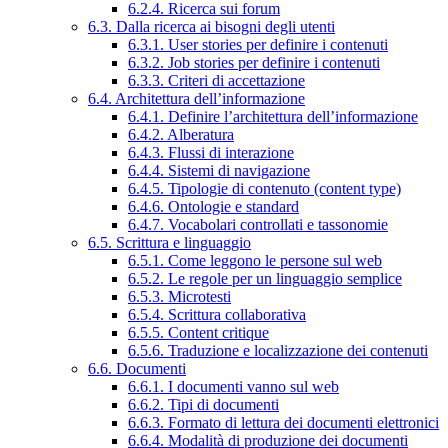
6.2.4. Ricerca sui forum
6.3. Dalla ricerca ai bisogni degli utenti
6.3.1. User stories per definire i contenuti
6.3.2. Job stories per definire i contenuti
6.3.3. Criteri di accettazione
6.4. Architettura dell’informazione
6.4.1. Definire l’architettura dell’informazione
6.4.2. Alberatura
6.4.3. Flussi di interazione
6.4.4. Sistemi di navigazione
6.4.5. Tipologie di contenuto (content type)
6.4.6. Ontologie e standard
6.4.7. Vocabolari controllati e tassonomie
6.5. Scrittura e linguaggio
6.5.1. Come leggono le persone sul web
6.5.2. Le regole per un linguaggio semplice
6.5.3. Microtesti
6.5.4. Scrittura collaborativa
6.5.5. Content critique
6.5.6. Traduzione e localizzazione dei contenuti
6.6. Documenti
6.6.1. I documenti vanno sul web
6.6.2. Tipi di documenti
6.6.3. Formato di lettura dei documenti elettronici
6.6.4. Modalità di produzione dei documenti