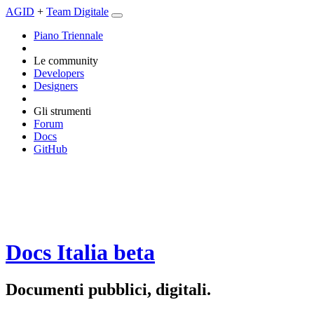
AGID
+
Team Digitale
Piano Triennale
Le community
Developers
Designers
Gli strumenti
Forum
Docs
GitHub
Docs Italia
beta
Documenti pubblici, digitali.