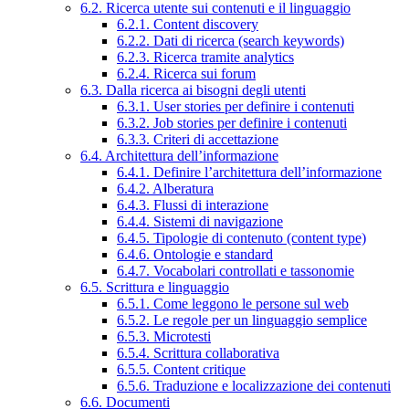
6.2. Ricerca utente sui contenuti e il linguaggio
6.2.1. Content discovery
6.2.2. Dati di ricerca (search keywords)
6.2.3. Ricerca tramite analytics
6.2.4. Ricerca sui forum
6.3. Dalla ricerca ai bisogni degli utenti
6.3.1. User stories per definire i contenuti
6.3.2. Job stories per definire i contenuti
6.3.3. Criteri di accettazione
6.4. Architettura dell’informazione
6.4.1. Definire l’architettura dell’informazione
6.4.2. Alberatura
6.4.3. Flussi di interazione
6.4.4. Sistemi di navigazione
6.4.5. Tipologie di contenuto (content type)
6.4.6. Ontologie e standard
6.4.7. Vocabolari controllati e tassonomie
6.5. Scrittura e linguaggio
6.5.1. Come leggono le persone sul web
6.5.2. Le regole per un linguaggio semplice
6.5.3. Microtesti
6.5.4. Scrittura collaborativa
6.5.5. Content critique
6.5.6. Traduzione e localizzazione dei contenuti
6.6. Documenti