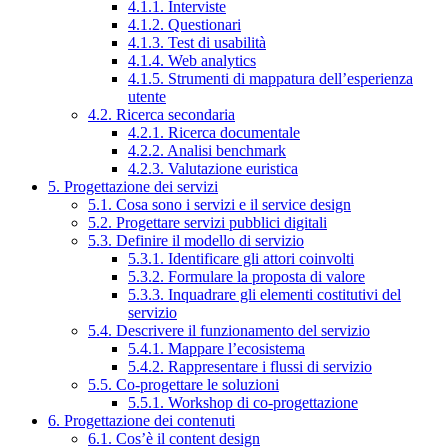
4.1.1. Interviste
4.1.2. Questionari
4.1.3. Test di usabilità
4.1.4. Web analytics
4.1.5. Strumenti di mappatura dell’esperienza
utente
4.2. Ricerca secondaria
4.2.1. Ricerca documentale
4.2.2. Analisi benchmark
4.2.3. Valutazione euristica
5. Progettazione dei servizi
5.1. Cosa sono i servizi e il service design
5.2. Progettare servizi pubblici digitali
5.3. Definire il modello di servizio
5.3.1. Identificare gli attori coinvolti
5.3.2. Formulare la proposta di valore
5.3.3. Inquadrare gli elementi costitutivi del
servizio
5.4. Descrivere il funzionamento del servizio
5.4.1. Mappare l’ecosistema
5.4.2. Rappresentare i flussi di servizio
5.5. Co-progettare le soluzioni
5.5.1. Workshop di co-progettazione
6. Progettazione dei contenuti
6.1. Cos’è il content design