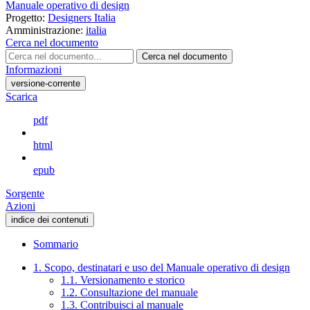
Manuale operativo di design
Progetto:
Designers Italia
Amministrazione:
italia
Cerca nel documento
Cerca nel documento
Informazioni
versione-corrente
Scarica
pdf
html
epub
Sorgente
Azioni
indice dei contenuti
Sommario
1. Scopo, destinatari e uso del Manuale operativo di design
1.1. Versionamento e storico
1.2. Consultazione del manuale
1.3. Contribuisci al manuale