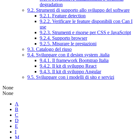
degradation
9.2. Strumenti di supporto allo sviluppo del software
9.2.1. Feature detection
9.2.2. Verificare le feature disponibili con Can I
use
9.2.3. Strumenti e risorse per CSS e JavaScript
9.2.4. Supporto browser
9.2.5. Misurare le prestazioni
9.3. Catalogo del riuso
9.4. Sviluppare con il design system .italia
9.4.1. Il framework Bootstrap Italia
9.4.2. Il kit di sviluppo React
9.4.3. Il kit di sviluppo Angular
9.5. Sviluppare con i modelli di sito e servizi
None
None
A
B
C
D
E
I
M