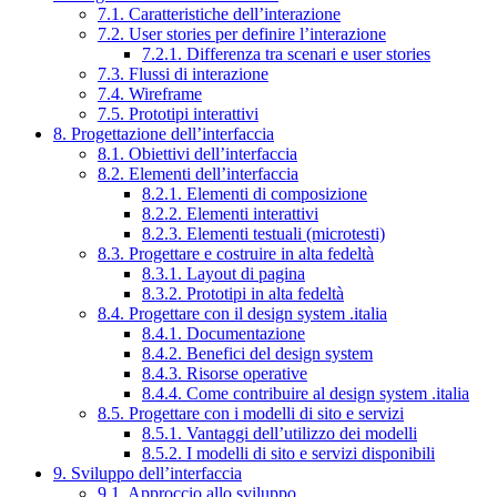
7.1. Caratteristiche dell’interazione
7.2. User stories per definire l’interazione
7.2.1. Differenza tra scenari e user stories
7.3. Flussi di interazione
7.4. Wireframe
7.5. Prototipi interattivi
8. Progettazione dell’interfaccia
8.1. Obiettivi dell’interfaccia
8.2. Elementi dell’interfaccia
8.2.1. Elementi di composizione
8.2.2. Elementi interattivi
8.2.3. Elementi testuali (microtesti)
8.3. Progettare e costruire in alta fedeltà
8.3.1. Layout di pagina
8.3.2. Prototipi in alta fedeltà
8.4. Progettare con il design system .italia
8.4.1. Documentazione
8.4.2. Benefici del design system
8.4.3. Risorse operative
8.4.4. Come contribuire al design system .italia
8.5. Progettare con i modelli di sito e servizi
8.5.1. Vantaggi dell’utilizzo dei modelli
8.5.2. I modelli di sito e servizi disponibili
9. Sviluppo dell’interfaccia
9.1. Approccio allo sviluppo