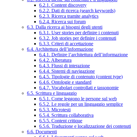
6.2.1. Content discovery
6.2.2. Dati di ricerca (search keywords)
6.2.3. Ricerca tramite analytics
6.2.4. Ricerca sui forum
6.3. Dalla ricerca ai bisogni degli utenti
6.3.1. User stories per definire i contenuti
6.3.2. Job stories per definire i contenuti
6.3.3. Criteri di accettazione
6.4. Architettura dell’informazione
6.4.1. Definire l’architettura dell’informazione
6.4.2. Alberatura
6.4.3. Flussi di interazione
6.4.4. Sistemi di navigazione
6.4.5. Tipologie di contenuto (content type)
6.4.6. Ontologie e standard
6.4.7. Vocabolari controllati e tassonomie
6.5. Scrittura e linguaggio
6.5.1. Come leggono le persone sul web
6.5.2. Le regole per un linguaggio semplice
6.5.3. Microtesti
6.5.4. Scrittura collaborativa
6.5.5. Content critique
6.5.6. Traduzione e localizzazione dei contenuti
6.6. Documenti