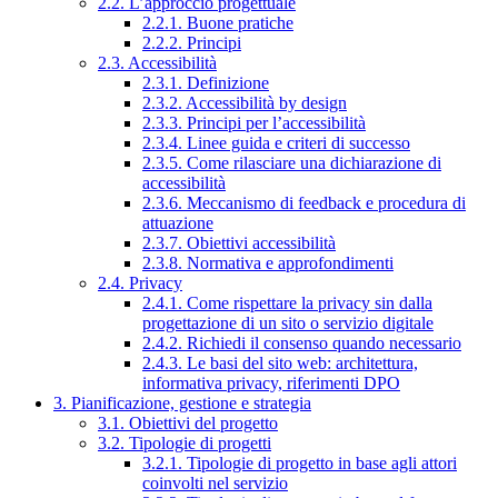
2.2. L’approccio progettuale
2.2.1. Buone pratiche
2.2.2. Principi
2.3. Accessibilità
2.3.1. Definizione
2.3.2. Accessibilità by design
2.3.3. Principi per l’accessibilità
2.3.4. Linee guida e criteri di successo
2.3.5. Come rilasciare una dichiarazione di
accessibilità
2.3.6. Meccanismo di feedback e procedura di
attuazione
2.3.7. Obiettivi accessibilità
2.3.8. Normativa e approfondimenti
2.4. Privacy
2.4.1. Come rispettare la privacy sin dalla
progettazione di un sito o servizio digitale
2.4.2. Richiedi il consenso quando necessario
2.4.3. Le basi del sito web: architettura,
informativa privacy, riferimenti DPO
3. Pianificazione, gestione e strategia
3.1. Obiettivi del progetto
3.2. Tipologie di progetti
3.2.1. Tipologie di progetto in base agli attori
coinvolti nel servizio