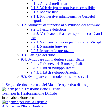
9.1.1. Attività preliminari
9.1.2. Web design responsivo e accessibile
9.1.3. Mobile first
9.1.4. Progressive enhancement e Graceful
degradation
9.2. Strumenti di supporto allo sviluppo del software
9.2.1. Feature detection
9.2.2. Verificare le feature disponibili con Can I
use
9.2.3. Strumenti e risorse per CSS e JavaScript
9.2.4. Supporto browser
9.2.5. Misurare le prestazioni
9.3. Catalogo del riuso
9.4. Sviluppare con il design system .italia
9.4.1. Il framework Bootstrap Italia
9.4.2. Il kit di sviluppo React
9.4.3. Il kit di sviluppo Angular
9.5. Sviluppare con i modelli di sito e servizi
1. Scopo, destinatari e uso del Manuale operativo di design
Team per la Trasformazione Digitale
in collaborazione con
Agenzia per l'Italia Digitale