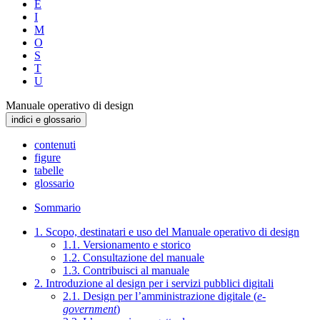
E
I
M
O
S
T
U
Manuale operativo di design
indici e glossario
contenuti
figure
tabelle
glossario
Sommario
1. Scopo, destinatari e uso del Manuale operativo di design
1.1. Versionamento e storico
1.2. Consultazione del manuale
1.3. Contribuisci al manuale
2. Introduzione al design per i servizi pubblici digitali
2.1. Design per l’amministrazione digitale (
e-
government
)