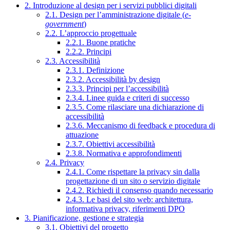
2. Introduzione al design per i servizi pubblici digitali
2.1. Design per l’amministrazione digitale (
e-
government
)
2.2. L’approccio progettuale
2.2.1. Buone pratiche
2.2.2. Principi
2.3. Accessibilità
2.3.1. Definizione
2.3.2. Accessibilità by design
2.3.3. Principi per l’accessibilità
2.3.4. Linee guida e criteri di successo
2.3.5. Come rilasciare una dichiarazione di
accessibilità
2.3.6. Meccanismo di feedback e procedura di
attuazione
2.3.7. Obiettivi accessibilità
2.3.8. Normativa e approfondimenti
2.4. Privacy
2.4.1. Come rispettare la privacy sin dalla
progettazione di un sito o servizio digitale
2.4.2. Richiedi il consenso quando necessario
2.4.3. Le basi del sito web: architettura,
informativa privacy, riferimenti DPO
3. Pianificazione, gestione e strategia
3.1. Obiettivi del progetto