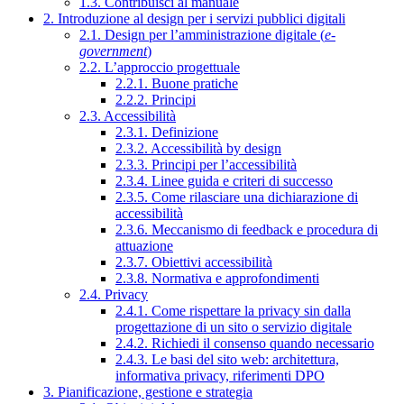
1.3. Contribuisci al manuale
2. Introduzione al design per i servizi pubblici digitali
2.1. Design per l’amministrazione digitale (
e-
government
)
2.2. L’approccio progettuale
2.2.1. Buone pratiche
2.2.2. Principi
2.3. Accessibilità
2.3.1. Definizione
2.3.2. Accessibilità by design
2.3.3. Principi per l’accessibilità
2.3.4. Linee guida e criteri di successo
2.3.5. Come rilasciare una dichiarazione di
accessibilità
2.3.6. Meccanismo di feedback e procedura di
attuazione
2.3.7. Obiettivi accessibilità
2.3.8. Normativa e approfondimenti
2.4. Privacy
2.4.1. Come rispettare la privacy sin dalla
progettazione di un sito o servizio digitale
2.4.2. Richiedi il consenso quando necessario
2.4.3. Le basi del sito web: architettura,
informativa privacy, riferimenti DPO
3. Pianificazione, gestione e strategia