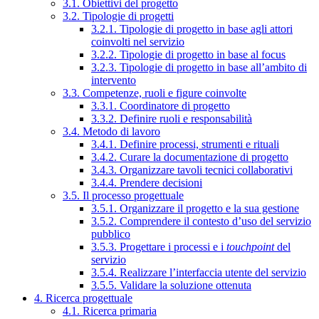
3.1. Obiettivi del progetto
3.2. Tipologie di progetti
3.2.1. Tipologie di progetto in base agli attori
coinvolti nel servizio
3.2.2. Tipologie di progetto in base al focus
3.2.3. Tipologie di progetto in base all’ambito di
intervento
3.3. Competenze, ruoli e figure coinvolte
3.3.1. Coordinatore di progetto
3.3.2. Definire ruoli e responsabilità
3.4. Metodo di lavoro
3.4.1. Definire processi, strumenti e rituali
3.4.2. Curare la documentazione di progetto
3.4.3. Organizzare tavoli tecnici collaborativi
3.4.4. Prendere decisioni
3.5. Il processo progettuale
3.5.1. Organizzare il progetto e la sua gestione
3.5.2. Comprendere il contesto d’uso del servizio
pubblico
3.5.3. Progettare i processi e i
touchpoint
del
servizio
3.5.4. Realizzare l’interfaccia utente del servizio
3.5.5. Validare la soluzione ottenuta
4. Ricerca progettuale
4.1. Ricerca primaria