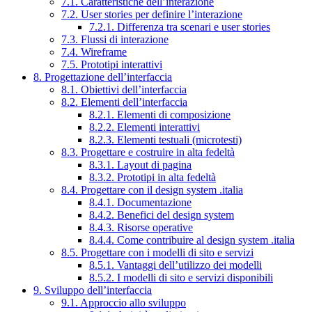
7.1. Caratteristiche dell’interazione
7.2. User stories per definire l’interazione
7.2.1. Differenza tra scenari e user stories
7.3. Flussi di interazione
7.4. Wireframe
7.5. Prototipi interattivi
8. Progettazione dell’interfaccia
8.1. Obiettivi dell’interfaccia
8.2. Elementi dell’interfaccia
8.2.1. Elementi di composizione
8.2.2. Elementi interattivi
8.2.3. Elementi testuali (microtesti)
8.3. Progettare e costruire in alta fedeltà
8.3.1. Layout di pagina
8.3.2. Prototipi in alta fedeltà
8.4. Progettare con il design system .italia
8.4.1. Documentazione
8.4.2. Benefici del design system
8.4.3. Risorse operative
8.4.4. Come contribuire al design system .italia
8.5. Progettare con i modelli di sito e servizi
8.5.1. Vantaggi dell’utilizzo dei modelli
8.5.2. I modelli di sito e servizi disponibili
9. Sviluppo dell’interfaccia
9.1. Approccio allo sviluppo