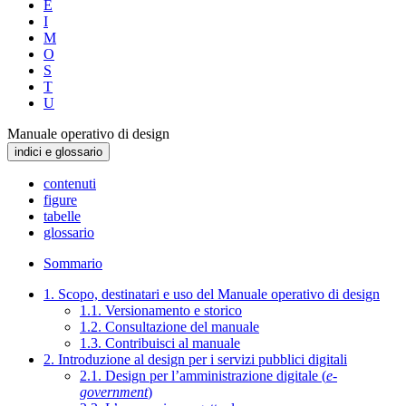
E
I
M
O
S
T
U
Manuale operativo di design
indici e glossario
contenuti
figure
tabelle
glossario
Sommario
1. Scopo, destinatari e uso del Manuale operativo di design
1.1. Versionamento e storico
1.2. Consultazione del manuale
1.3. Contribuisci al manuale
2. Introduzione al design per i servizi pubblici digitali
2.1. Design per l’amministrazione digitale (
e-
government
)