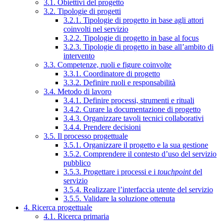
3.1. Obiettivi del progetto
3.2. Tipologie di progetti
3.2.1. Tipologie di progetto in base agli attori
coinvolti nel servizio
3.2.2. Tipologie di progetto in base al focus
3.2.3. Tipologie di progetto in base all’ambito di
intervento
3.3. Competenze, ruoli e figure coinvolte
3.3.1. Coordinatore di progetto
3.3.2. Definire ruoli e responsabilità
3.4. Metodo di lavoro
3.4.1. Definire processi, strumenti e rituali
3.4.2. Curare la documentazione di progetto
3.4.3. Organizzare tavoli tecnici collaborativi
3.4.4. Prendere decisioni
3.5. Il processo progettuale
3.5.1. Organizzare il progetto e la sua gestione
3.5.2. Comprendere il contesto d’uso del servizio
pubblico
3.5.3. Progettare i processi e i
touchpoint
del
servizio
3.5.4. Realizzare l’interfaccia utente del servizio
3.5.5. Validare la soluzione ottenuta
4. Ricerca progettuale
4.1. Ricerca primaria