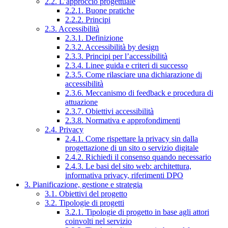
2.2. L’approccio progettuale
2.2.1. Buone pratiche
2.2.2. Principi
2.3. Accessibilità
2.3.1. Definizione
2.3.2. Accessibilità by design
2.3.3. Principi per l’accessibilità
2.3.4. Linee guida e criteri di successo
2.3.5. Come rilasciare una dichiarazione di
accessibilità
2.3.6. Meccanismo di feedback e procedura di
attuazione
2.3.7. Obiettivi accessibilità
2.3.8. Normativa e approfondimenti
2.4. Privacy
2.4.1. Come rispettare la privacy sin dalla
progettazione di un sito o servizio digitale
2.4.2. Richiedi il consenso quando necessario
2.4.3. Le basi del sito web: architettura,
informativa privacy, riferimenti DPO
3. Pianificazione, gestione e strategia
3.1. Obiettivi del progetto
3.2. Tipologie di progetti
3.2.1. Tipologie di progetto in base agli attori
coinvolti nel servizio