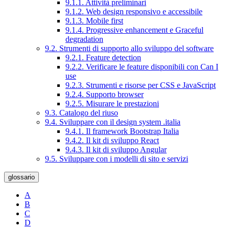
9.1.1. Attività preliminari
9.1.2. Web design responsivo e accessibile
9.1.3. Mobile first
9.1.4. Progressive enhancement e Graceful
degradation
9.2. Strumenti di supporto allo sviluppo del software
9.2.1. Feature detection
9.2.2. Verificare le feature disponibili con Can I
use
9.2.3. Strumenti e risorse per CSS e JavaScript
9.2.4. Supporto browser
9.2.5. Misurare le prestazioni
9.3. Catalogo del riuso
9.4. Sviluppare con il design system .italia
9.4.1. Il framework Bootstrap Italia
9.4.2. Il kit di sviluppo React
9.4.3. Il kit di sviluppo Angular
9.5. Sviluppare con i modelli di sito e servizi
glossario
A
B
C
D