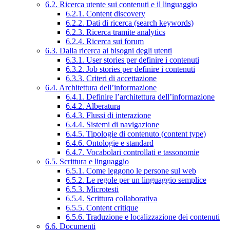
6.2. Ricerca utente sui contenuti e il linguaggio
6.2.1. Content discovery
6.2.2. Dati di ricerca (search keywords)
6.2.3. Ricerca tramite analytics
6.2.4. Ricerca sui forum
6.3. Dalla ricerca ai bisogni degli utenti
6.3.1. User stories per definire i contenuti
6.3.2. Job stories per definire i contenuti
6.3.3. Criteri di accettazione
6.4. Architettura dell’informazione
6.4.1. Definire l’architettura dell’informazione
6.4.2. Alberatura
6.4.3. Flussi di interazione
6.4.4. Sistemi di navigazione
6.4.5. Tipologie di contenuto (content type)
6.4.6. Ontologie e standard
6.4.7. Vocabolari controllati e tassonomie
6.5. Scrittura e linguaggio
6.5.1. Come leggono le persone sul web
6.5.2. Le regole per un linguaggio semplice
6.5.3. Microtesti
6.5.4. Scrittura collaborativa
6.5.5. Content critique
6.5.6. Traduzione e localizzazione dei contenuti
6.6. Documenti