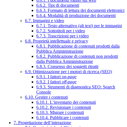
6.6.1. I documenti vanno sul web
6.6.2. Tipi di documenti
6.6.3. Formato di lettura dei documenti elettronici
6.6.4. Modalità di produzione dei documenti
6.7. Immagini e video
6.7.1. Testo alternativo (alt text) per le immagini
6.7.2. Sottotitoli per i video
6.7.3. Trascrizioni per i video
6.8. Proprietà intellettuale e privacy
6.8.1. Pubblicazione di contenuti prodotti dalla
Pubblica Amministrazione
6.8.2. Pubblicazione di contenuti non prodotti
dalla Pubblica Amministrazione
6.8.3. Consenso dei soggetti ritratti
6.9. Ottimizzazione per i motori di ricerca (SEO)
6.9.1. I fattori
on-page
6.9.2. I fattori
off-page
6.9.3. Strumenti di diagnostica SEO: Search
Console
6.10. Gestire i contenuti
6.10.1. L’inventario dei contenuti
6.10.2. Revisionare i contenuti
6.10.3. Migrare i contenuti
6.10.4. Pubblicare i contenuti
7. Progettazione dell’interazione