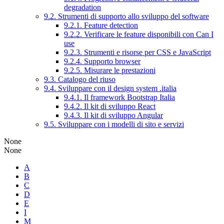
degradation
9.2. Strumenti di supporto allo sviluppo del software
9.2.1. Feature detection
9.2.2. Verificare le feature disponibili con Can I
use
9.2.3. Strumenti e risorse per CSS e JavaScript
9.2.4. Supporto browser
9.2.5. Misurare le prestazioni
9.3. Catalogo del riuso
9.4. Sviluppare con il design system .italia
9.4.1. Il framework Bootstrap Italia
9.4.2. Il kit di sviluppo React
9.4.3. Il kit di sviluppo Angular
9.5. Sviluppare con i modelli di sito e servizi
None
None
A
B
C
D
E
I
M