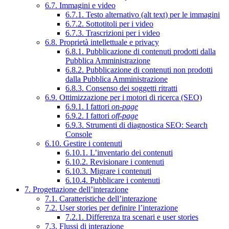
6.7. Immagini e video
6.7.1. Testo alternativo (alt text) per le immagini
6.7.2. Sottotitoli per i video
6.7.3. Trascrizioni per i video
6.8. Proprietà intellettuale e privacy
6.8.1. Pubblicazione di contenuti prodotti dalla
Pubblica Amministrazione
6.8.2. Pubblicazione di contenuti non prodotti
dalla Pubblica Amministrazione
6.8.3. Consenso dei soggetti ritratti
6.9. Ottimizzazione per i motori di ricerca (SEO)
6.9.1. I fattori
on-page
6.9.2. I fattori
off-page
6.9.3. Strumenti di diagnostica SEO: Search
Console
6.10. Gestire i contenuti
6.10.1. L’inventario dei contenuti
6.10.2. Revisionare i contenuti
6.10.3. Migrare i contenuti
6.10.4. Pubblicare i contenuti
7. Progettazione dell’interazione
7.1. Caratteristiche dell’interazione
7.2. User stories per definire l’interazione
7.2.1. Differenza tra scenari e user stories
7.3. Flussi di interazione