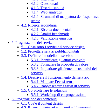
4.1.2. Questionari
4.1.3. Test di usabilità
4.1.4. Web analytics
4.1.5. Strumenti di mappatura dell’esperienza
utente
4.2. Ricerca secondaria
4.2.1. Ricerca documentale
4.2.2. Analisi benchmark
4.2.3. Valutazione euristica
5. Progettazione dei servizi
5.1. Cosa sono i servizi e il service design
5.2. Progettare servizi pubblici digitali
5.3. Definire il modello di servizio
5.3.1. Identificare gli attori coinvolti
5.3.2. Formulare la proposta di valore
5.3.3. Inquadrare gli elementi costitutivi del
servizio
5.4. Descrivere il funzionamento del servizio
5.4.1. Mappare l’ecosistema
5.4.2. Rappresentare i flussi di servizio
5.5. Co-progettare le soluzioni
5.5.1. Workshop di co-progettazione
6. Progettazione dei contenuti
6.1. Cos’è il content design
6.2. Ricerca utente sui contenuti e il linguaggio