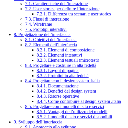
7.1. Caratteristiche dell’interazione
7.2. User stories per definire l’interazione
7.2.1. Differenza tra scenari e user stories
7.3. Flussi di interazione
7.4. Wireframe
7.5. Prototipi interattivi
8. Progettazione dell’interfaccia
8.1. Obiettivi dell’interfaccia
8.2. Elementi dell’interfaccia
8.2.1. Elementi di composizione
8.2.2. Elementi interattivi
8.2.3. Elementi testuali (microtesti)
8.3. Progettare e costruire in alta fedeltà
8.3.1. Layout di pagina
8.3.2. Prototipi in alta fedeltà
8.4. Progettare con il design system .italia
8.4.1. Documentazione
8.4.2. Benefici del design system
8.4.3. Risorse operative
8.4.4. Come contribuire al design system .italia
8.5. Progettare con i modelli di sito e servizi
8.5.1. Vantaggi dell’utilizzo dei modelli
8.5.2. I modelli di sito e servizi disponibili
9. Sviluppo dell’interfaccia
9.1. Approccio allo sviluppo