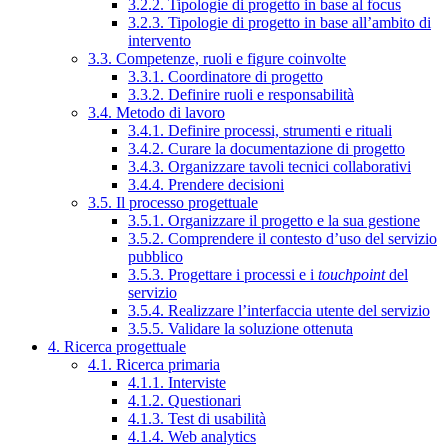
3.2.2. Tipologie di progetto in base al focus
3.2.3. Tipologie di progetto in base all’ambito di
intervento
3.3. Competenze, ruoli e figure coinvolte
3.3.1. Coordinatore di progetto
3.3.2. Definire ruoli e responsabilità
3.4. Metodo di lavoro
3.4.1. Definire processi, strumenti e rituali
3.4.2. Curare la documentazione di progetto
3.4.3. Organizzare tavoli tecnici collaborativi
3.4.4. Prendere decisioni
3.5. Il processo progettuale
3.5.1. Organizzare il progetto e la sua gestione
3.5.2. Comprendere il contesto d’uso del servizio
pubblico
3.5.3. Progettare i processi e i
touchpoint
del
servizio
3.5.4. Realizzare l’interfaccia utente del servizio
3.5.5. Validare la soluzione ottenuta
4. Ricerca progettuale
4.1. Ricerca primaria
4.1.1. Interviste
4.1.2. Questionari
4.1.3. Test di usabilità
4.1.4. Web analytics