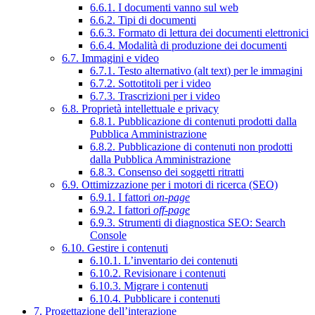
6.6.1. I documenti vanno sul web
6.6.2. Tipi di documenti
6.6.3. Formato di lettura dei documenti elettronici
6.6.4. Modalità di produzione dei documenti
6.7. Immagini e video
6.7.1. Testo alternativo (alt text) per le immagini
6.7.2. Sottotitoli per i video
6.7.3. Trascrizioni per i video
6.8. Proprietà intellettuale e privacy
6.8.1. Pubblicazione di contenuti prodotti dalla
Pubblica Amministrazione
6.8.2. Pubblicazione di contenuti non prodotti
dalla Pubblica Amministrazione
6.8.3. Consenso dei soggetti ritratti
6.9. Ottimizzazione per i motori di ricerca (SEO)
6.9.1. I fattori
on-page
6.9.2. I fattori
off-page
6.9.3. Strumenti di diagnostica SEO: Search
Console
6.10. Gestire i contenuti
6.10.1. L’inventario dei contenuti
6.10.2. Revisionare i contenuti
6.10.3. Migrare i contenuti
6.10.4. Pubblicare i contenuti
7. Progettazione dell’interazione