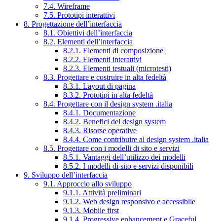
7.4. Wireframe
7.5. Prototipi interattivi
8. Progettazione dell’interfaccia
8.1. Obiettivi dell’interfaccia
8.2. Elementi dell’interfaccia
8.2.1. Elementi di composizione
8.2.2. Elementi interattivi
8.2.3. Elementi testuali (microtesti)
8.3. Progettare e costruire in alta fedeltà
8.3.1. Layout di pagina
8.3.2. Prototipi in alta fedeltà
8.4. Progettare con il design system .italia
8.4.1. Documentazione
8.4.2. Benefici del design system
8.4.3. Risorse operative
8.4.4. Come contribuire al design system .italia
8.5. Progettare con i modelli di sito e servizi
8.5.1. Vantaggi dell’utilizzo dei modelli
8.5.2. I modelli di sito e servizi disponibili
9. Sviluppo dell’interfaccia
9.1. Approccio allo sviluppo
9.1.1. Attività preliminari
9.1.2. Web design responsivo e accessibile
9.1.3. Mobile first
9.1.4. Progressive enhancement e Graceful