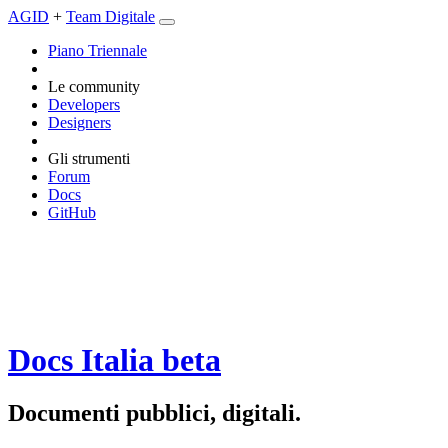
AGID
+
Team Digitale
Piano Triennale
Le community
Developers
Designers
Gli strumenti
Forum
Docs
GitHub
Docs Italia
beta
Documenti pubblici, digitali.