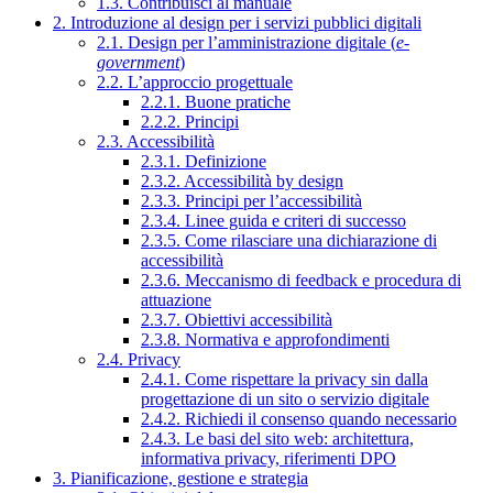
1.3. Contribuisci al manuale
2. Introduzione al design per i servizi pubblici digitali
2.1. Design per l’amministrazione digitale (
e-
government
)
2.2. L’approccio progettuale
2.2.1. Buone pratiche
2.2.2. Principi
2.3. Accessibilità
2.3.1. Definizione
2.3.2. Accessibilità by design
2.3.3. Principi per l’accessibilità
2.3.4. Linee guida e criteri di successo
2.3.5. Come rilasciare una dichiarazione di
accessibilità
2.3.6. Meccanismo di feedback e procedura di
attuazione
2.3.7. Obiettivi accessibilità
2.3.8. Normativa e approfondimenti
2.4. Privacy
2.4.1. Come rispettare la privacy sin dalla
progettazione di un sito o servizio digitale
2.4.2. Richiedi il consenso quando necessario
2.4.3. Le basi del sito web: architettura,
informativa privacy, riferimenti DPO
3. Pianificazione, gestione e strategia