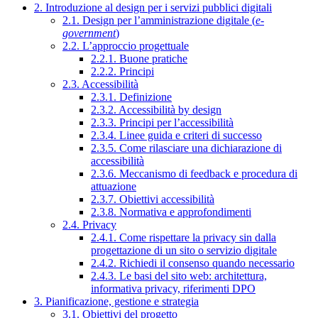
2. Introduzione al design per i servizi pubblici digitali
2.1. Design per l’amministrazione digitale (
e-
government
)
2.2. L’approccio progettuale
2.2.1. Buone pratiche
2.2.2. Principi
2.3. Accessibilità
2.3.1. Definizione
2.3.2. Accessibilità by design
2.3.3. Principi per l’accessibilità
2.3.4. Linee guida e criteri di successo
2.3.5. Come rilasciare una dichiarazione di
accessibilità
2.3.6. Meccanismo di feedback e procedura di
attuazione
2.3.7. Obiettivi accessibilità
2.3.8. Normativa e approfondimenti
2.4. Privacy
2.4.1. Come rispettare la privacy sin dalla
progettazione di un sito o servizio digitale
2.4.2. Richiedi il consenso quando necessario
2.4.3. Le basi del sito web: architettura,
informativa privacy, riferimenti DPO
3. Pianificazione, gestione e strategia
3.1. Obiettivi del progetto