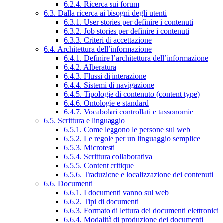
6.2.4. Ricerca sui forum
6.3. Dalla ricerca ai bisogni degli utenti
6.3.1. User stories per definire i contenuti
6.3.2. Job stories per definire i contenuti
6.3.3. Criteri di accettazione
6.4. Architettura dell’informazione
6.4.1. Definire l’architettura dell’informazione
6.4.2. Alberatura
6.4.3. Flussi di interazione
6.4.4. Sistemi di navigazione
6.4.5. Tipologie di contenuto (content type)
6.4.6. Ontologie e standard
6.4.7. Vocabolari controllati e tassonomie
6.5. Scrittura e linguaggio
6.5.1. Come leggono le persone sul web
6.5.2. Le regole per un linguaggio semplice
6.5.3. Microtesti
6.5.4. Scrittura collaborativa
6.5.5. Content critique
6.5.6. Traduzione e localizzazione dei contenuti
6.6. Documenti
6.6.1. I documenti vanno sul web
6.6.2. Tipi di documenti
6.6.3. Formato di lettura dei documenti elettronici
6.6.4. Modalità di produzione dei documenti