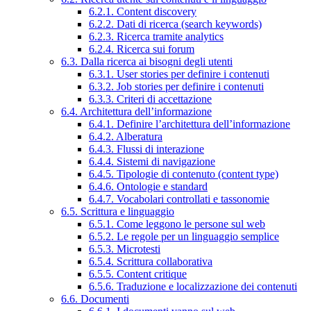
6.2.1. Content discovery
6.2.2. Dati di ricerca (search keywords)
6.2.3. Ricerca tramite analytics
6.2.4. Ricerca sui forum
6.3. Dalla ricerca ai bisogni degli utenti
6.3.1. User stories per definire i contenuti
6.3.2. Job stories per definire i contenuti
6.3.3. Criteri di accettazione
6.4. Architettura dell’informazione
6.4.1. Definire l’architettura dell’informazione
6.4.2. Alberatura
6.4.3. Flussi di interazione
6.4.4. Sistemi di navigazione
6.4.5. Tipologie di contenuto (content type)
6.4.6. Ontologie e standard
6.4.7. Vocabolari controllati e tassonomie
6.5. Scrittura e linguaggio
6.5.1. Come leggono le persone sul web
6.5.2. Le regole per un linguaggio semplice
6.5.3. Microtesti
6.5.4. Scrittura collaborativa
6.5.5. Content critique
6.5.6. Traduzione e localizzazione dei contenuti
6.6. Documenti