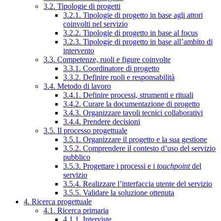
3.2. Tipologie di progetti
3.2.1. Tipologie di progetto in base agli attori
coinvolti nel servizio
3.2.2. Tipologie di progetto in base al focus
3.2.3. Tipologie di progetto in base all’ambito di
intervento
3.3. Competenze, ruoli e figure coinvolte
3.3.1. Coordinatore di progetto
3.3.2. Definire ruoli e responsabilità
3.4. Metodo di lavoro
3.4.1. Definire processi, strumenti e rituali
3.4.2. Curare la documentazione di progetto
3.4.3. Organizzare tavoli tecnici collaborativi
3.4.4. Prendere decisioni
3.5. Il processo progettuale
3.5.1. Organizzare il progetto e la sua gestione
3.5.2. Comprendere il contesto d’uso del servizio
pubblico
3.5.3. Progettare i processi e i
touchpoint
del
servizio
3.5.4. Realizzare l’interfaccia utente del servizio
3.5.5. Validare la soluzione ottenuta
4. Ricerca progettuale
4.1. Ricerca primaria
4.1.1. Interviste