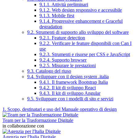
9.1.1. Attività preliminari
9.1.2. Web design responsivo e accessibile
9.1.3. Mobile first
9.1.4. Progressive enhancement e Graceful
degradation
9.2. Strumenti di supporto allo sviluppo del software
9.2.1. Feature detection
9.2.2. Verificare le feature disponibili con Can I
use
9.2.3. Strumenti e risorse per CSS e JavaScript
9.2.4. Supporto browser
9.2.5. Misurare le prestazioni
9.3. Catalogo del riuso
9.4. Sviluppare con il design system .italia
9.4.1. Il framework Bootstrap Italia
9.4.2. Il kit di sviluppo React
9.4.3. Il kit di sviluppo Angular
9.5. Sviluppare con i modelli di sito e servizi
1. Scopo, destinatari e uso del Manuale operativo di design
Team per la Trasformazione Digitale
in collaborazione con
Agenzia per l'Italia Digitale