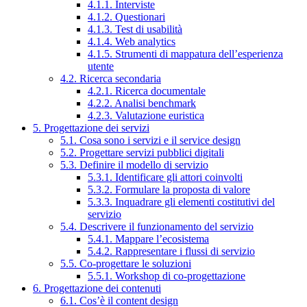
4.1.1. Interviste
4.1.2. Questionari
4.1.3. Test di usabilità
4.1.4. Web analytics
4.1.5. Strumenti di mappatura dell’esperienza
utente
4.2. Ricerca secondaria
4.2.1. Ricerca documentale
4.2.2. Analisi benchmark
4.2.3. Valutazione euristica
5. Progettazione dei servizi
5.1. Cosa sono i servizi e il service design
5.2. Progettare servizi pubblici digitali
5.3. Definire il modello di servizio
5.3.1. Identificare gli attori coinvolti
5.3.2. Formulare la proposta di valore
5.3.3. Inquadrare gli elementi costitutivi del
servizio
5.4. Descrivere il funzionamento del servizio
5.4.1. Mappare l’ecosistema
5.4.2. Rappresentare i flussi di servizio
5.5. Co-progettare le soluzioni
5.5.1. Workshop di co-progettazione
6. Progettazione dei contenuti
6.1. Cos’è il content design