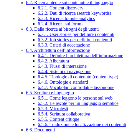
6.2. Ricerca utente sui contenuti e il linguaggio
6.2.1. Content discovery
6.2.2. Dati di ricerca (search keywords)
6.2.3. Ricerca tramite analytics
6.2.4. Ricerca sui forum
6.3. Dalla ricerca ai bisogni degli utenti
6.3.1. User stories per definire i contenuti
6.3.2. Job stories per definire i contenuti
6.3.3. Criteri di accettazione
6.4. Architettura dell’informazione
6.4.1. Definire l’architettura dell’informazione
6.4.2. Alberatura
6.4.3. Flussi di interazione
6.4.4. Sistemi di navigazione
6.4.5. Tipologie di contenuto (content type)
6.4.6. Ontologie e standard
6.4.7. Vocabolari controllati e tassonomie
6.5. Scrittura e linguaggio
6.5.1. Come leggono le persone sul web
6.5.2. Le regole per un linguaggio semplice
6.5.3. Microtesti
6.5.4. Scrittura collaborativa
6.5.5. Content critique
6.5.6. Traduzione e localizzazione dei contenuti
6.6. Documenti