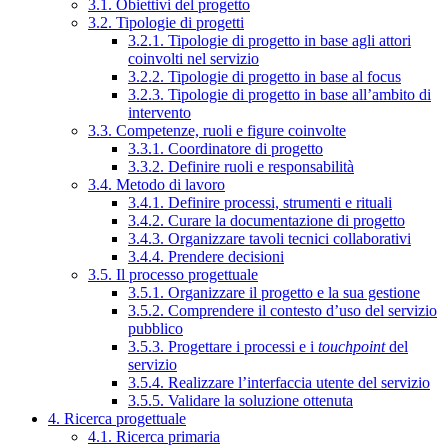
3.1. Obiettivi del progetto
3.2. Tipologie di progetti
3.2.1. Tipologie di progetto in base agli attori
coinvolti nel servizio
3.2.2. Tipologie di progetto in base al focus
3.2.3. Tipologie di progetto in base all’ambito di
intervento
3.3. Competenze, ruoli e figure coinvolte
3.3.1. Coordinatore di progetto
3.3.2. Definire ruoli e responsabilità
3.4. Metodo di lavoro
3.4.1. Definire processi, strumenti e rituali
3.4.2. Curare la documentazione di progetto
3.4.3. Organizzare tavoli tecnici collaborativi
3.4.4. Prendere decisioni
3.5. Il processo progettuale
3.5.1. Organizzare il progetto e la sua gestione
3.5.2. Comprendere il contesto d’uso del servizio
pubblico
3.5.3. Progettare i processi e i
touchpoint
del
servizio
3.5.4. Realizzare l’interfaccia utente del servizio
3.5.5. Validare la soluzione ottenuta
4. Ricerca progettuale
4.1. Ricerca primaria