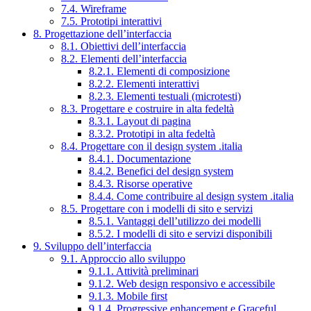
7.4. Wireframe
7.5. Prototipi interattivi
8. Progettazione dell’interfaccia
8.1. Obiettivi dell’interfaccia
8.2. Elementi dell’interfaccia
8.2.1. Elementi di composizione
8.2.2. Elementi interattivi
8.2.3. Elementi testuali (microtesti)
8.3. Progettare e costruire in alta fedeltà
8.3.1. Layout di pagina
8.3.2. Prototipi in alta fedeltà
8.4. Progettare con il design system .italia
8.4.1. Documentazione
8.4.2. Benefici del design system
8.4.3. Risorse operative
8.4.4. Come contribuire al design system .italia
8.5. Progettare con i modelli di sito e servizi
8.5.1. Vantaggi dell’utilizzo dei modelli
8.5.2. I modelli di sito e servizi disponibili
9. Sviluppo dell’interfaccia
9.1. Approccio allo sviluppo
9.1.1. Attività preliminari
9.1.2. Web design responsivo e accessibile
9.1.3. Mobile first
9.1.4. Progressive enhancement e Graceful