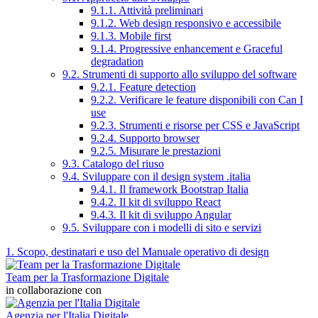
9.1.1. Attività preliminari
9.1.2. Web design responsivo e accessibile
9.1.3. Mobile first
9.1.4. Progressive enhancement e Graceful
degradation
9.2. Strumenti di supporto allo sviluppo del software
9.2.1. Feature detection
9.2.2. Verificare le feature disponibili con Can I
use
9.2.3. Strumenti e risorse per CSS e JavaScript
9.2.4. Supporto browser
9.2.5. Misurare le prestazioni
9.3. Catalogo del riuso
9.4. Sviluppare con il design system .italia
9.4.1. Il framework Bootstrap Italia
9.4.2. Il kit di sviluppo React
9.4.3. Il kit di sviluppo Angular
9.5. Sviluppare con i modelli di sito e servizi
1. Scopo, destinatari e uso del Manuale operativo di design
Team per la Trasformazione Digitale
in collaborazione con
Agenzia per l'Italia Digitale