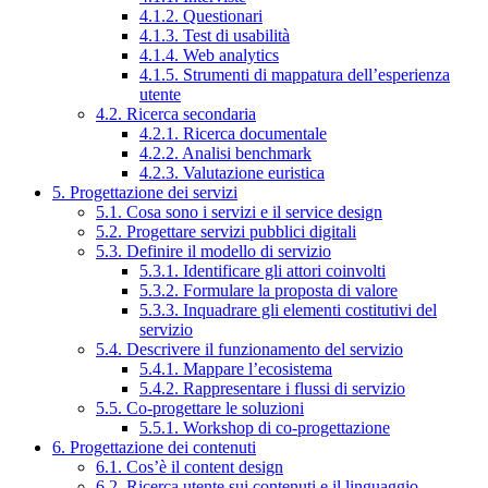
4.1.2. Questionari
4.1.3. Test di usabilità
4.1.4. Web analytics
4.1.5. Strumenti di mappatura dell’esperienza
utente
4.2. Ricerca secondaria
4.2.1. Ricerca documentale
4.2.2. Analisi benchmark
4.2.3. Valutazione euristica
5. Progettazione dei servizi
5.1. Cosa sono i servizi e il service design
5.2. Progettare servizi pubblici digitali
5.3. Definire il modello di servizio
5.3.1. Identificare gli attori coinvolti
5.3.2. Formulare la proposta di valore
5.3.3. Inquadrare gli elementi costitutivi del
servizio
5.4. Descrivere il funzionamento del servizio
5.4.1. Mappare l’ecosistema
5.4.2. Rappresentare i flussi di servizio
5.5. Co-progettare le soluzioni
5.5.1. Workshop di co-progettazione
6. Progettazione dei contenuti
6.1. Cos’è il content design
6.2. Ricerca utente sui contenuti e il linguaggio