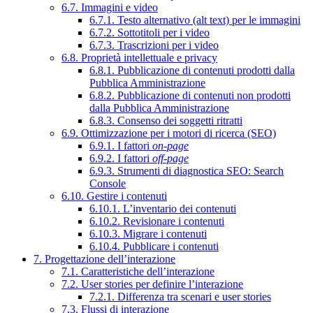
6.7. Immagini e video
6.7.1. Testo alternativo (alt text) per le immagini
6.7.2. Sottotitoli per i video
6.7.3. Trascrizioni per i video
6.8. Proprietà intellettuale e privacy
6.8.1. Pubblicazione di contenuti prodotti dalla
Pubblica Amministrazione
6.8.2. Pubblicazione di contenuti non prodotti
dalla Pubblica Amministrazione
6.8.3. Consenso dei soggetti ritratti
6.9. Ottimizzazione per i motori di ricerca (SEO)
6.9.1. I fattori
on-page
6.9.2. I fattori
off-page
6.9.3. Strumenti di diagnostica SEO: Search
Console
6.10. Gestire i contenuti
6.10.1. L’inventario dei contenuti
6.10.2. Revisionare i contenuti
6.10.3. Migrare i contenuti
6.10.4. Pubblicare i contenuti
7. Progettazione dell’interazione
7.1. Caratteristiche dell’interazione
7.2. User stories per definire l’interazione
7.2.1. Differenza tra scenari e user stories
7.3. Flussi di interazione