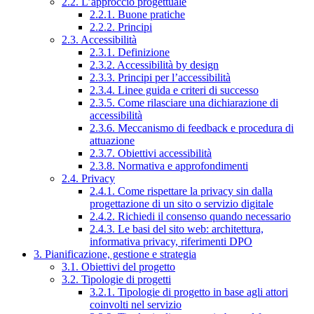
2.2. L’approccio progettuale
2.2.1. Buone pratiche
2.2.2. Principi
2.3. Accessibilità
2.3.1. Definizione
2.3.2. Accessibilità by design
2.3.3. Principi per l’accessibilità
2.3.4. Linee guida e criteri di successo
2.3.5. Come rilasciare una dichiarazione di
accessibilità
2.3.6. Meccanismo di feedback e procedura di
attuazione
2.3.7. Obiettivi accessibilità
2.3.8. Normativa e approfondimenti
2.4. Privacy
2.4.1. Come rispettare la privacy sin dalla
progettazione di un sito o servizio digitale
2.4.2. Richiedi il consenso quando necessario
2.4.3. Le basi del sito web: architettura,
informativa privacy, riferimenti DPO
3. Pianificazione, gestione e strategia
3.1. Obiettivi del progetto
3.2. Tipologie di progetti
3.2.1. Tipologie di progetto in base agli attori
coinvolti nel servizio