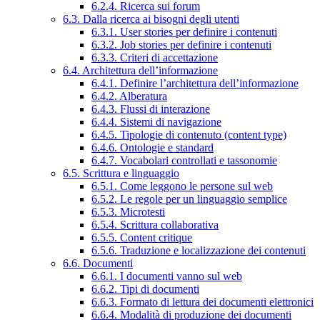
6.2.4. Ricerca sui forum
6.3. Dalla ricerca ai bisogni degli utenti
6.3.1. User stories per definire i contenuti
6.3.2. Job stories per definire i contenuti
6.3.3. Criteri di accettazione
6.4. Architettura dell’informazione
6.4.1. Definire l’architettura dell’informazione
6.4.2. Alberatura
6.4.3. Flussi di interazione
6.4.4. Sistemi di navigazione
6.4.5. Tipologie di contenuto (content type)
6.4.6. Ontologie e standard
6.4.7. Vocabolari controllati e tassonomie
6.5. Scrittura e linguaggio
6.5.1. Come leggono le persone sul web
6.5.2. Le regole per un linguaggio semplice
6.5.3. Microtesti
6.5.4. Scrittura collaborativa
6.5.5. Content critique
6.5.6. Traduzione e localizzazione dei contenuti
6.6. Documenti
6.6.1. I documenti vanno sul web
6.6.2. Tipi di documenti
6.6.3. Formato di lettura dei documenti elettronici
6.6.4. Modalità di produzione dei documenti