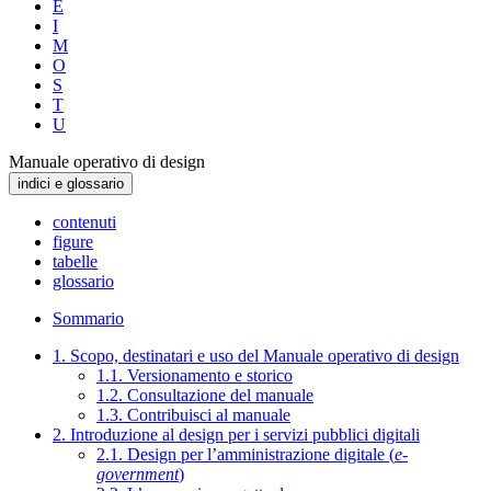
E
I
M
O
S
T
U
Manuale operativo di design
indici e glossario
contenuti
figure
tabelle
glossario
Sommario
1. Scopo, destinatari e uso del Manuale operativo di design
1.1. Versionamento e storico
1.2. Consultazione del manuale
1.3. Contribuisci al manuale
2. Introduzione al design per i servizi pubblici digitali
2.1. Design per l’amministrazione digitale (
e-
government
)