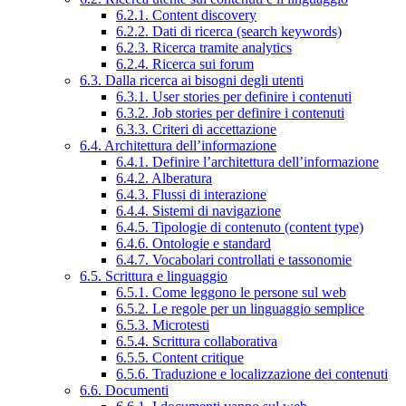
6.2.1. Content discovery
6.2.2. Dati di ricerca (search keywords)
6.2.3. Ricerca tramite analytics
6.2.4. Ricerca sui forum
6.3. Dalla ricerca ai bisogni degli utenti
6.3.1. User stories per definire i contenuti
6.3.2. Job stories per definire i contenuti
6.3.3. Criteri di accettazione
6.4. Architettura dell’informazione
6.4.1. Definire l’architettura dell’informazione
6.4.2. Alberatura
6.4.3. Flussi di interazione
6.4.4. Sistemi di navigazione
6.4.5. Tipologie di contenuto (content type)
6.4.6. Ontologie e standard
6.4.7. Vocabolari controllati e tassonomie
6.5. Scrittura e linguaggio
6.5.1. Come leggono le persone sul web
6.5.2. Le regole per un linguaggio semplice
6.5.3. Microtesti
6.5.4. Scrittura collaborativa
6.5.5. Content critique
6.5.6. Traduzione e localizzazione dei contenuti
6.6. Documenti