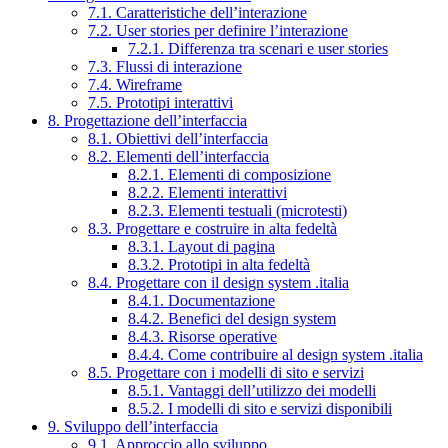
7.1. Caratteristiche dell’interazione
7.2. User stories per definire l’interazione
7.2.1. Differenza tra scenari e user stories
7.3. Flussi di interazione
7.4. Wireframe
7.5. Prototipi interattivi
8. Progettazione dell’interfaccia
8.1. Obiettivi dell’interfaccia
8.2. Elementi dell’interfaccia
8.2.1. Elementi di composizione
8.2.2. Elementi interattivi
8.2.3. Elementi testuali (microtesti)
8.3. Progettare e costruire in alta fedeltà
8.3.1. Layout di pagina
8.3.2. Prototipi in alta fedeltà
8.4. Progettare con il design system .italia
8.4.1. Documentazione
8.4.2. Benefici del design system
8.4.3. Risorse operative
8.4.4. Come contribuire al design system .italia
8.5. Progettare con i modelli di sito e servizi
8.5.1. Vantaggi dell’utilizzo dei modelli
8.5.2. I modelli di sito e servizi disponibili
9. Sviluppo dell’interfaccia
9.1. Approccio allo sviluppo