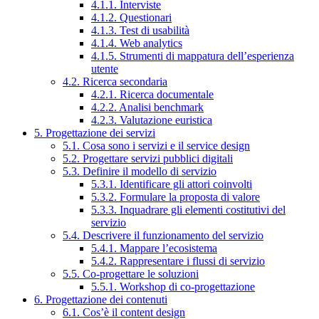
4.1.1. Interviste
4.1.2. Questionari
4.1.3. Test di usabilità
4.1.4. Web analytics
4.1.5. Strumenti di mappatura dell’esperienza
utente
4.2. Ricerca secondaria
4.2.1. Ricerca documentale
4.2.2. Analisi benchmark
4.2.3. Valutazione euristica
5. Progettazione dei servizi
5.1. Cosa sono i servizi e il service design
5.2. Progettare servizi pubblici digitali
5.3. Definire il modello di servizio
5.3.1. Identificare gli attori coinvolti
5.3.2. Formulare la proposta di valore
5.3.3. Inquadrare gli elementi costitutivi del
servizio
5.4. Descrivere il funzionamento del servizio
5.4.1. Mappare l’ecosistema
5.4.2. Rappresentare i flussi di servizio
5.5. Co-progettare le soluzioni
5.5.1. Workshop di co-progettazione
6. Progettazione dei contenuti
6.1. Cos’è il content design