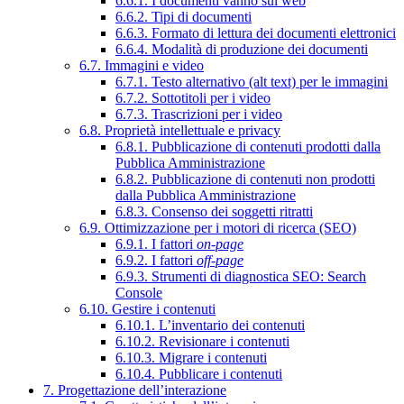
6.6.1. I documenti vanno sul web
6.6.2. Tipi di documenti
6.6.3. Formato di lettura dei documenti elettronici
6.6.4. Modalità di produzione dei documenti
6.7. Immagini e video
6.7.1. Testo alternativo (alt text) per le immagini
6.7.2. Sottotitoli per i video
6.7.3. Trascrizioni per i video
6.8. Proprietà intellettuale e privacy
6.8.1. Pubblicazione di contenuti prodotti dalla
Pubblica Amministrazione
6.8.2. Pubblicazione di contenuti non prodotti
dalla Pubblica Amministrazione
6.8.3. Consenso dei soggetti ritratti
6.9. Ottimizzazione per i motori di ricerca (SEO)
6.9.1. I fattori
on-page
6.9.2. I fattori
off-page
6.9.3. Strumenti di diagnostica SEO: Search
Console
6.10. Gestire i contenuti
6.10.1. L’inventario dei contenuti
6.10.2. Revisionare i contenuti
6.10.3. Migrare i contenuti
6.10.4. Pubblicare i contenuti
7. Progettazione dell’interazione