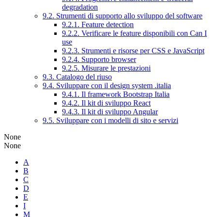
degradation
9.2. Strumenti di supporto allo sviluppo del software
9.2.1. Feature detection
9.2.2. Verificare le feature disponibili con Can I
use
9.2.3. Strumenti e risorse per CSS e JavaScript
9.2.4. Supporto browser
9.2.5. Misurare le prestazioni
9.3. Catalogo del riuso
9.4. Sviluppare con il design system .italia
9.4.1. Il framework Bootstrap Italia
9.4.2. Il kit di sviluppo React
9.4.3. Il kit di sviluppo Angular
9.5. Sviluppare con i modelli di sito e servizi
None
None
A
B
C
D
E
I
M