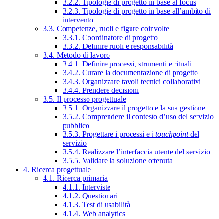
3.2.2. Tipologie di progetto in base al focus
3.2.3. Tipologie di progetto in base all’ambito di
intervento
3.3. Competenze, ruoli e figure coinvolte
3.3.1. Coordinatore di progetto
3.3.2. Definire ruoli e responsabilità
3.4. Metodo di lavoro
3.4.1. Definire processi, strumenti e rituali
3.4.2. Curare la documentazione di progetto
3.4.3. Organizzare tavoli tecnici collaborativi
3.4.4. Prendere decisioni
3.5. Il processo progettuale
3.5.1. Organizzare il progetto e la sua gestione
3.5.2. Comprendere il contesto d’uso del servizio
pubblico
3.5.3. Progettare i processi e i
touchpoint
del
servizio
3.5.4. Realizzare l’interfaccia utente del servizio
3.5.5. Validare la soluzione ottenuta
4. Ricerca progettuale
4.1. Ricerca primaria
4.1.1. Interviste
4.1.2. Questionari
4.1.3. Test di usabilità
4.1.4. Web analytics