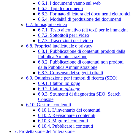
6.6.1. I documenti vanno sul web
6.6.2. Tipi di documenti
6.6.3. Formato di lettura dei documenti elettronici
6.6.4. Modalità di produzione dei documenti
6.7. Immagini e video
6.7.1. Testo alternativo (alt text) per le immagini
6.7.2. Sottotitoli per i video
6.7.3. Trascrizioni per i video
6.8. Proprietà intellettuale e privacy
6.8.1. Pubblicazione di contenuti prodotti dalla
Pubblica Amministrazione
6.8.2. Pubblicazione di contenuti non prodotti
dalla Pubblica Amministrazione
6.8.3. Consenso dei soggetti ritratti
6.9. Ottimizzazione per i motori di ricerca (SEO)
6.9.1. I fattori
on-page
6.9.2. I fattori
off-page
6.9.3. Strumenti di diagnostica SEO: Search
Console
6.10. Gestire i contenuti
6.10.1. L’inventario dei contenuti
6.10.2. Revisionare i contenuti
6.10.3. Migrare i contenuti
6.10.4. Pubblicare i contenuti
7. Progettazione dell’interazione