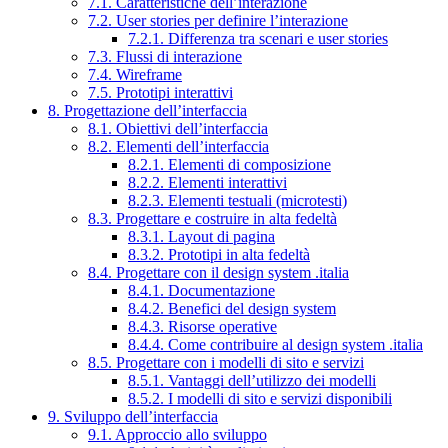
7.1. Caratteristiche dell’interazione
7.2. User stories per definire l’interazione
7.2.1. Differenza tra scenari e user stories
7.3. Flussi di interazione
7.4. Wireframe
7.5. Prototipi interattivi
8. Progettazione dell’interfaccia
8.1. Obiettivi dell’interfaccia
8.2. Elementi dell’interfaccia
8.2.1. Elementi di composizione
8.2.2. Elementi interattivi
8.2.3. Elementi testuali (microtesti)
8.3. Progettare e costruire in alta fedeltà
8.3.1. Layout di pagina
8.3.2. Prototipi in alta fedeltà
8.4. Progettare con il design system .italia
8.4.1. Documentazione
8.4.2. Benefici del design system
8.4.3. Risorse operative
8.4.4. Come contribuire al design system .italia
8.5. Progettare con i modelli di sito e servizi
8.5.1. Vantaggi dell’utilizzo dei modelli
8.5.2. I modelli di sito e servizi disponibili
9. Sviluppo dell’interfaccia
9.1. Approccio allo sviluppo