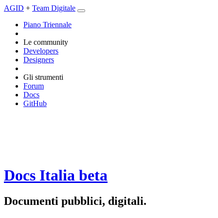
AGID
+
Team Digitale
Piano Triennale
Le community
Developers
Designers
Gli strumenti
Forum
Docs
GitHub
Docs Italia
beta
Documenti pubblici, digitali.