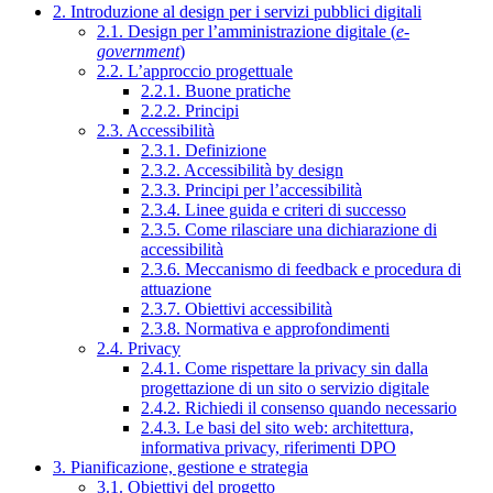
2. Introduzione al design per i servizi pubblici digitali
2.1. Design per l’amministrazione digitale (
e-
government
)
2.2. L’approccio progettuale
2.2.1. Buone pratiche
2.2.2. Principi
2.3. Accessibilità
2.3.1. Definizione
2.3.2. Accessibilità by design
2.3.3. Principi per l’accessibilità
2.3.4. Linee guida e criteri di successo
2.3.5. Come rilasciare una dichiarazione di
accessibilità
2.3.6. Meccanismo di feedback e procedura di
attuazione
2.3.7. Obiettivi accessibilità
2.3.8. Normativa e approfondimenti
2.4. Privacy
2.4.1. Come rispettare la privacy sin dalla
progettazione di un sito o servizio digitale
2.4.2. Richiedi il consenso quando necessario
2.4.3. Le basi del sito web: architettura,
informativa privacy, riferimenti DPO
3. Pianificazione, gestione e strategia
3.1. Obiettivi del progetto