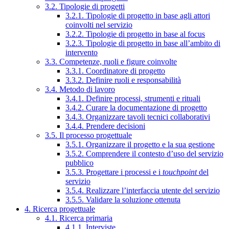
3.2. Tipologie di progetti
3.2.1. Tipologie di progetto in base agli attori
coinvolti nel servizio
3.2.2. Tipologie di progetto in base al focus
3.2.3. Tipologie di progetto in base all’ambito di
intervento
3.3. Competenze, ruoli e figure coinvolte
3.3.1. Coordinatore di progetto
3.3.2. Definire ruoli e responsabilità
3.4. Metodo di lavoro
3.4.1. Definire processi, strumenti e rituali
3.4.2. Curare la documentazione di progetto
3.4.3. Organizzare tavoli tecnici collaborativi
3.4.4. Prendere decisioni
3.5. Il processo progettuale
3.5.1. Organizzare il progetto e la sua gestione
3.5.2. Comprendere il contesto d’uso del servizio
pubblico
3.5.3. Progettare i processi e i
touchpoint
del
servizio
3.5.4. Realizzare l’interfaccia utente del servizio
3.5.5. Validare la soluzione ottenuta
4. Ricerca progettuale
4.1. Ricerca primaria
4.1.1. Interviste