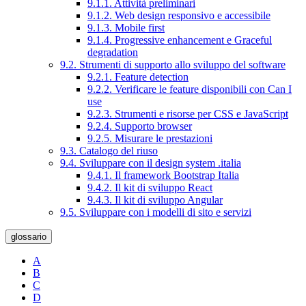
9.1.1. Attività preliminari
9.1.2. Web design responsivo e accessibile
9.1.3. Mobile first
9.1.4. Progressive enhancement e Graceful
degradation
9.2. Strumenti di supporto allo sviluppo del software
9.2.1. Feature detection
9.2.2. Verificare le feature disponibili con Can I
use
9.2.3. Strumenti e risorse per CSS e JavaScript
9.2.4. Supporto browser
9.2.5. Misurare le prestazioni
9.3. Catalogo del riuso
9.4. Sviluppare con il design system .italia
9.4.1. Il framework Bootstrap Italia
9.4.2. Il kit di sviluppo React
9.4.3. Il kit di sviluppo Angular
9.5. Sviluppare con i modelli di sito e servizi
glossario
A
B
C
D