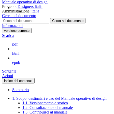
Manuale operativo di design
Progetto:
Designers Italia
Amministrazione:
italia
Cerca nel documento
Cerca nel documento
Informazioni
versione-corrente
Scarica
pdf
html
epub
Sorgente
Azioni
indice dei contenuti
Sommario
1. Scopo, destinatari e uso del Manuale operativo di design
1.1. Versionamento e storico
1.2. Consultazione del manuale
1.3. Contribuisci al manuale