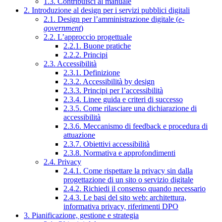
1.3. Contribuisci al manuale
2. Introduzione al design per i servizi pubblici digitali
2.1. Design per l’amministrazione digitale (
e-
government
)
2.2. L’approccio progettuale
2.2.1. Buone pratiche
2.2.2. Principi
2.3. Accessibilità
2.3.1. Definizione
2.3.2. Accessibilità by design
2.3.3. Principi per l’accessibilità
2.3.4. Linee guida e criteri di successo
2.3.5. Come rilasciare una dichiarazione di
accessibilità
2.3.6. Meccanismo di feedback e procedura di
attuazione
2.3.7. Obiettivi accessibilità
2.3.8. Normativa e approfondimenti
2.4. Privacy
2.4.1. Come rispettare la privacy sin dalla
progettazione di un sito o servizio digitale
2.4.2. Richiedi il consenso quando necessario
2.4.3. Le basi del sito web: architettura,
informativa privacy, riferimenti DPO
3. Pianificazione, gestione e strategia