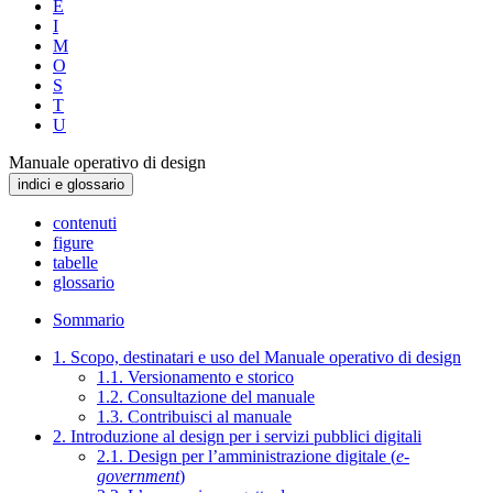
E
I
M
O
S
T
U
Manuale operativo di design
indici e glossario
contenuti
figure
tabelle
glossario
Sommario
1. Scopo, destinatari e uso del Manuale operativo di design
1.1. Versionamento e storico
1.2. Consultazione del manuale
1.3. Contribuisci al manuale
2. Introduzione al design per i servizi pubblici digitali
2.1. Design per l’amministrazione digitale (
e-
government
)