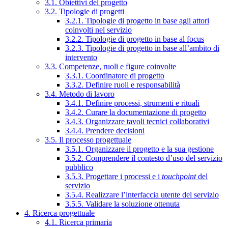
3.1. Obiettivi del progetto
3.2. Tipologie di progetti
3.2.1. Tipologie di progetto in base agli attori
coinvolti nel servizio
3.2.2. Tipologie di progetto in base al focus
3.2.3. Tipologie di progetto in base all’ambito di
intervento
3.3. Competenze, ruoli e figure coinvolte
3.3.1. Coordinatore di progetto
3.3.2. Definire ruoli e responsabilità
3.4. Metodo di lavoro
3.4.1. Definire processi, strumenti e rituali
3.4.2. Curare la documentazione di progetto
3.4.3. Organizzare tavoli tecnici collaborativi
3.4.4. Prendere decisioni
3.5. Il processo progettuale
3.5.1. Organizzare il progetto e la sua gestione
3.5.2. Comprendere il contesto d’uso del servizio
pubblico
3.5.3. Progettare i processi e i
touchpoint
del
servizio
3.5.4. Realizzare l’interfaccia utente del servizio
3.5.5. Validare la soluzione ottenuta
4. Ricerca progettuale
4.1. Ricerca primaria