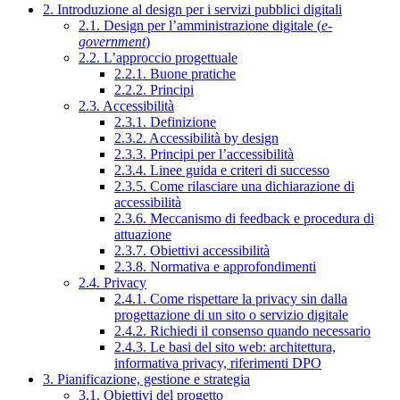
2. Introduzione al design per i servizi pubblici digitali
2.1. Design per l’amministrazione digitale (
e-
government
)
2.2. L’approccio progettuale
2.2.1. Buone pratiche
2.2.2. Principi
2.3. Accessibilità
2.3.1. Definizione
2.3.2. Accessibilità by design
2.3.3. Principi per l’accessibilità
2.3.4. Linee guida e criteri di successo
2.3.5. Come rilasciare una dichiarazione di
accessibilità
2.3.6. Meccanismo di feedback e procedura di
attuazione
2.3.7. Obiettivi accessibilità
2.3.8. Normativa e approfondimenti
2.4. Privacy
2.4.1. Come rispettare la privacy sin dalla
progettazione di un sito o servizio digitale
2.4.2. Richiedi il consenso quando necessario
2.4.3. Le basi del sito web: architettura,
informativa privacy, riferimenti DPO
3. Pianificazione, gestione e strategia
3.1. Obiettivi del progetto