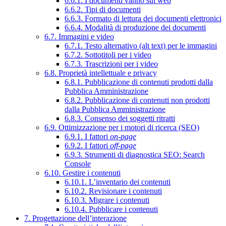
6.6.1. I documenti vanno sul web
6.6.2. Tipi di documenti
6.6.3. Formato di lettura dei documenti elettronici
6.6.4. Modalità di produzione dei documenti
6.7. Immagini e video
6.7.1. Testo alternativo (alt text) per le immagini
6.7.2. Sottotitoli per i video
6.7.3. Trascrizioni per i video
6.8. Proprietà intellettuale e privacy
6.8.1. Pubblicazione di contenuti prodotti dalla
Pubblica Amministrazione
6.8.2. Pubblicazione di contenuti non prodotti
dalla Pubblica Amministrazione
6.8.3. Consenso dei soggetti ritratti
6.9. Ottimizzazione per i motori di ricerca (SEO)
6.9.1. I fattori
on-page
6.9.2. I fattori
off-page
6.9.3. Strumenti di diagnostica SEO: Search
Console
6.10. Gestire i contenuti
6.10.1. L’inventario dei contenuti
6.10.2. Revisionare i contenuti
6.10.3. Migrare i contenuti
6.10.4. Pubblicare i contenuti
7. Progettazione dell’interazione