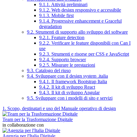
9.1.1. Attività preliminari
9.1.2. Web design responsivo e accessibile
9.1.3. Mobile first
9.1.4. Progressive enhancement e Graceful
degradation
9.2. Strumenti di supporto allo sviluppo del software
9.2.1. Feature detection
9.2.2. Verificare le feature disponibili con Can I
use
9.2.3. Strumenti e risorse per CSS e JavaScript
9.2.4. Supporto browser
9.2.5. Misurare le prestazioni
9.3. Catalogo del riuso
9.4. Sviluppare con il design system .italia
9.4.1. Il framework Bootstrap Italia
9.4.2. Il kit di sviluppo React
9.4.3. Il kit di sviluppo Angular
9.5. Sviluppare con i modelli di sito e servizi
1. Scopo, destinatari e uso del Manuale operativo di design
Team per la Trasformazione Digitale
in collaborazione con
Agenzia per l'Italia Digitale