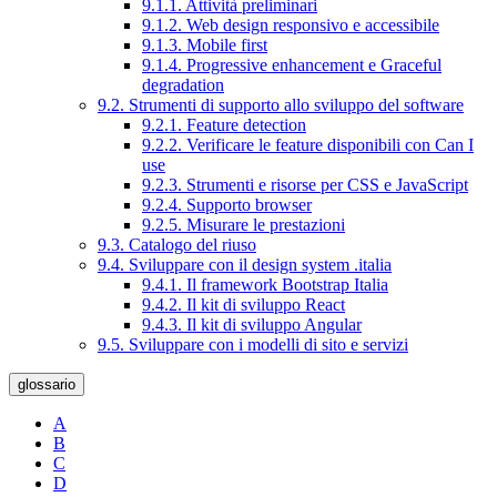
9.1.1. Attività preliminari
9.1.2. Web design responsivo e accessibile
9.1.3. Mobile first
9.1.4. Progressive enhancement e Graceful
degradation
9.2. Strumenti di supporto allo sviluppo del software
9.2.1. Feature detection
9.2.2. Verificare le feature disponibili con Can I
use
9.2.3. Strumenti e risorse per CSS e JavaScript
9.2.4. Supporto browser
9.2.5. Misurare le prestazioni
9.3. Catalogo del riuso
9.4. Sviluppare con il design system .italia
9.4.1. Il framework Bootstrap Italia
9.4.2. Il kit di sviluppo React
9.4.3. Il kit di sviluppo Angular
9.5. Sviluppare con i modelli di sito e servizi
glossario
A
B
C
D