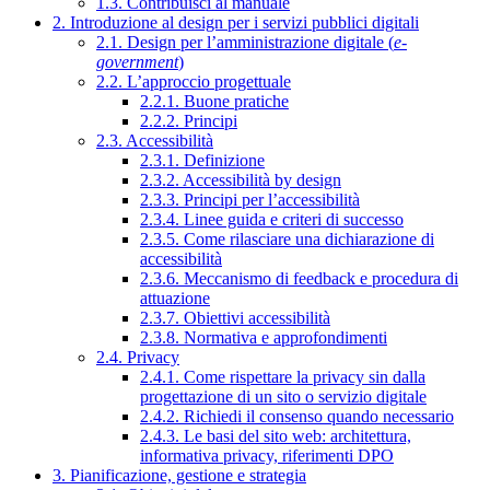
1.3. Contribuisci al manuale
2. Introduzione al design per i servizi pubblici digitali
2.1. Design per l’amministrazione digitale (
e-
government
)
2.2. L’approccio progettuale
2.2.1. Buone pratiche
2.2.2. Principi
2.3. Accessibilità
2.3.1. Definizione
2.3.2. Accessibilità by design
2.3.3. Principi per l’accessibilità
2.3.4. Linee guida e criteri di successo
2.3.5. Come rilasciare una dichiarazione di
accessibilità
2.3.6. Meccanismo di feedback e procedura di
attuazione
2.3.7. Obiettivi accessibilità
2.3.8. Normativa e approfondimenti
2.4. Privacy
2.4.1. Come rispettare la privacy sin dalla
progettazione di un sito o servizio digitale
2.4.2. Richiedi il consenso quando necessario
2.4.3. Le basi del sito web: architettura,
informativa privacy, riferimenti DPO
3. Pianificazione, gestione e strategia