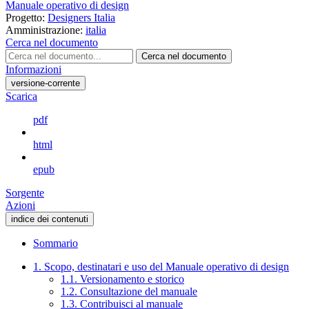
Manuale operativo di design
Progetto:
Designers Italia
Amministrazione:
italia
Cerca nel documento
Cerca nel documento
Informazioni
versione-corrente
Scarica
pdf
html
epub
Sorgente
Azioni
indice dei contenuti
Sommario
1. Scopo, destinatari e uso del Manuale operativo di design
1.1. Versionamento e storico
1.2. Consultazione del manuale
1.3. Contribuisci al manuale