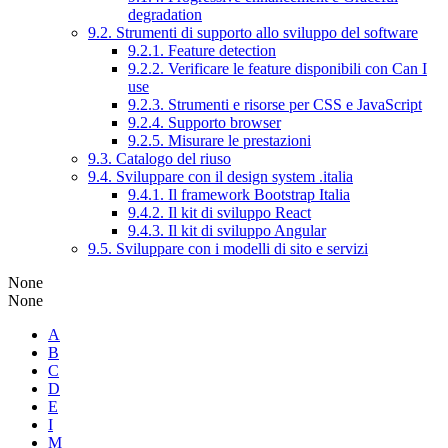
degradation
9.2. Strumenti di supporto allo sviluppo del software
9.2.1. Feature detection
9.2.2. Verificare le feature disponibili con Can I
use
9.2.3. Strumenti e risorse per CSS e JavaScript
9.2.4. Supporto browser
9.2.5. Misurare le prestazioni
9.3. Catalogo del riuso
9.4. Sviluppare con il design system .italia
9.4.1. Il framework Bootstrap Italia
9.4.2. Il kit di sviluppo React
9.4.3. Il kit di sviluppo Angular
9.5. Sviluppare con i modelli di sito e servizi
None
None
A
B
C
D
E
I
M