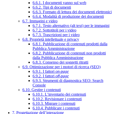
6.6.1. I documenti vanno sul web
6.6.2. Tipi di documenti
6.6.3. Formato di lettura dei documenti elettronici
6.6.4. Modalità di produzione dei documenti
6.7. Immagini e video
6.7.1. Testo alternativo (alt text) per le immagini
6.7.2. Sottotitoli per i video
6.7.3. Trascrizioni per i video
6.8. Proprietà intellettuale e privacy
6.8.1. Pubblicazione di contenuti prodotti dalla
Pubblica Amministrazione
6.8.2. Pubblicazione di contenuti non prodotti
dalla Pubblica Amministrazione
6.8.3. Consenso dei soggetti ritratti
6.9. Ottimizzazione per i motori di ricerca (SEO)
6.9.1. I fattori
on-page
6.9.2. I fattori
off-page
6.9.3. Strumenti di diagnostica SEO: Search
Console
6.10. Gestire i contenuti
6.10.1. L’inventario dei contenuti
6.10.2. Revisionare i contenuti
6.10.3. Migrare i contenuti
6.10.4. Pubblicare i contenuti
7. Progettazione dell’interazione