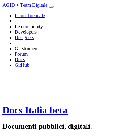
AGID
+
Team Digitale
Piano Triennale
Le community
Developers
Designers
Gli strumenti
Forum
Docs
GitHub
Docs Italia
beta
Documenti pubblici, digitali.