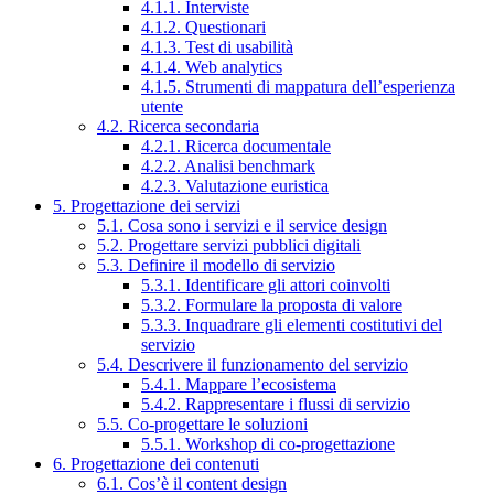
4.1.1. Interviste
4.1.2. Questionari
4.1.3. Test di usabilità
4.1.4. Web analytics
4.1.5. Strumenti di mappatura dell’esperienza
utente
4.2. Ricerca secondaria
4.2.1. Ricerca documentale
4.2.2. Analisi benchmark
4.2.3. Valutazione euristica
5. Progettazione dei servizi
5.1. Cosa sono i servizi e il service design
5.2. Progettare servizi pubblici digitali
5.3. Definire il modello di servizio
5.3.1. Identificare gli attori coinvolti
5.3.2. Formulare la proposta di valore
5.3.3. Inquadrare gli elementi costitutivi del
servizio
5.4. Descrivere il funzionamento del servizio
5.4.1. Mappare l’ecosistema
5.4.2. Rappresentare i flussi di servizio
5.5. Co-progettare le soluzioni
5.5.1. Workshop di co-progettazione
6. Progettazione dei contenuti
6.1. Cos’è il content design