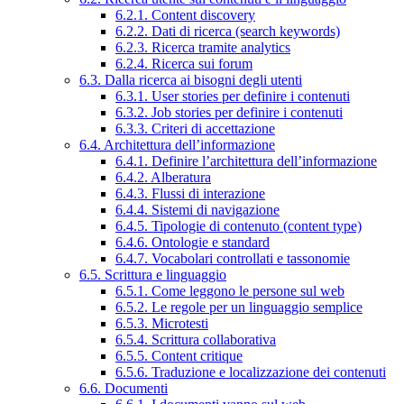
6.2.1. Content discovery
6.2.2. Dati di ricerca (search keywords)
6.2.3. Ricerca tramite analytics
6.2.4. Ricerca sui forum
6.3. Dalla ricerca ai bisogni degli utenti
6.3.1. User stories per definire i contenuti
6.3.2. Job stories per definire i contenuti
6.3.3. Criteri di accettazione
6.4. Architettura dell’informazione
6.4.1. Definire l’architettura dell’informazione
6.4.2. Alberatura
6.4.3. Flussi di interazione
6.4.4. Sistemi di navigazione
6.4.5. Tipologie di contenuto (content type)
6.4.6. Ontologie e standard
6.4.7. Vocabolari controllati e tassonomie
6.5. Scrittura e linguaggio
6.5.1. Come leggono le persone sul web
6.5.2. Le regole per un linguaggio semplice
6.5.3. Microtesti
6.5.4. Scrittura collaborativa
6.5.5. Content critique
6.5.6. Traduzione e localizzazione dei contenuti
6.6. Documenti