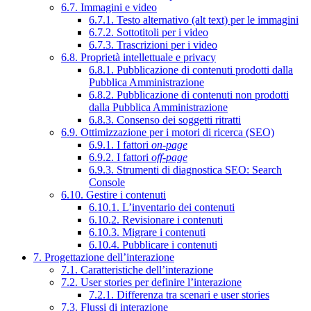
6.7. Immagini e video
6.7.1. Testo alternativo (alt text) per le immagini
6.7.2. Sottotitoli per i video
6.7.3. Trascrizioni per i video
6.8. Proprietà intellettuale e privacy
6.8.1. Pubblicazione di contenuti prodotti dalla
Pubblica Amministrazione
6.8.2. Pubblicazione di contenuti non prodotti
dalla Pubblica Amministrazione
6.8.3. Consenso dei soggetti ritratti
6.9. Ottimizzazione per i motori di ricerca (SEO)
6.9.1. I fattori
on-page
6.9.2. I fattori
off-page
6.9.3. Strumenti di diagnostica SEO: Search
Console
6.10. Gestire i contenuti
6.10.1. L’inventario dei contenuti
6.10.2. Revisionare i contenuti
6.10.3. Migrare i contenuti
6.10.4. Pubblicare i contenuti
7. Progettazione dell’interazione
7.1. Caratteristiche dell’interazione
7.2. User stories per definire l’interazione
7.2.1. Differenza tra scenari e user stories
7.3. Flussi di interazione