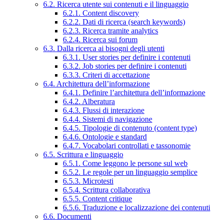
6.2. Ricerca utente sui contenuti e il linguaggio
6.2.1. Content discovery
6.2.2. Dati di ricerca (search keywords)
6.2.3. Ricerca tramite analytics
6.2.4. Ricerca sui forum
6.3. Dalla ricerca ai bisogni degli utenti
6.3.1. User stories per definire i contenuti
6.3.2. Job stories per definire i contenuti
6.3.3. Criteri di accettazione
6.4. Architettura dell’informazione
6.4.1. Definire l’architettura dell’informazione
6.4.2. Alberatura
6.4.3. Flussi di interazione
6.4.4. Sistemi di navigazione
6.4.5. Tipologie di contenuto (content type)
6.4.6. Ontologie e standard
6.4.7. Vocabolari controllati e tassonomie
6.5. Scrittura e linguaggio
6.5.1. Come leggono le persone sul web
6.5.2. Le regole per un linguaggio semplice
6.5.3. Microtesti
6.5.4. Scrittura collaborativa
6.5.5. Content critique
6.5.6. Traduzione e localizzazione dei contenuti
6.6. Documenti