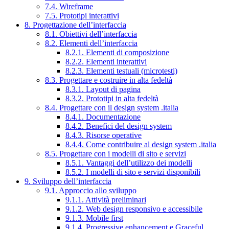
7.4. Wireframe
7.5. Prototipi interattivi
8. Progettazione dell’interfaccia
8.1. Obiettivi dell’interfaccia
8.2. Elementi dell’interfaccia
8.2.1. Elementi di composizione
8.2.2. Elementi interattivi
8.2.3. Elementi testuali (microtesti)
8.3. Progettare e costruire in alta fedeltà
8.3.1. Layout di pagina
8.3.2. Prototipi in alta fedeltà
8.4. Progettare con il design system .italia
8.4.1. Documentazione
8.4.2. Benefici del design system
8.4.3. Risorse operative
8.4.4. Come contribuire al design system .italia
8.5. Progettare con i modelli di sito e servizi
8.5.1. Vantaggi dell’utilizzo dei modelli
8.5.2. I modelli di sito e servizi disponibili
9. Sviluppo dell’interfaccia
9.1. Approccio allo sviluppo
9.1.1. Attività preliminari
9.1.2. Web design responsivo e accessibile
9.1.3. Mobile first
9.1.4. Progressive enhancement e Graceful