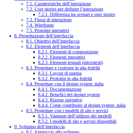
7.1. Caratteristiche dell’interazione
7.2. User stories per definire l’interazione
7.2.1. Differenza tra scenari e user stories
7.3. Flussi di interazione
7.4. Wireframe
7.5. Prototipi interattivi
8. Progettazione dell’interfaccia
8.1. Obiettivi dell’interfaccia
8.2. Elementi dell’interfaccia
8.2.1. Elementi di composizione
8.2.2. Elementi interattivi
8.2.3. Elementi testuali (microtesti)
8.3. Progettare e costruire in alta fedeltà
8.3.1. Layout di pagina
8.3.2. Prototipi in alta fedeltà
8.4. Progettare con il design system .italia
8.4.1. Documentazione
8.4.2. Benefici del design system
8.4.3. Risorse operative
8.4.4. Come contribuire al design system .italia
8.5. Progettare con i modelli di sito e servizi
8.5.1. Vantaggi dell’utilizzo dei modelli
8.5.2. I modelli di sito e servizi disponibili
9. Sviluppo dell’interfaccia
9.1. Approccio allo sviluppo