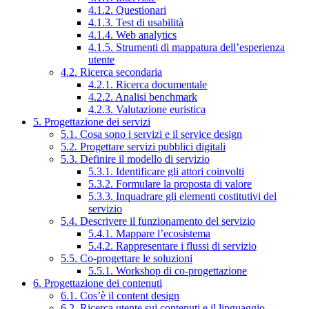
4.1.2. Questionari
4.1.3. Test di usabilità
4.1.4. Web analytics
4.1.5. Strumenti di mappatura dell’esperienza
utente
4.2. Ricerca secondaria
4.2.1. Ricerca documentale
4.2.2. Analisi benchmark
4.2.3. Valutazione euristica
5. Progettazione dei servizi
5.1. Cosa sono i servizi e il service design
5.2. Progettare servizi pubblici digitali
5.3. Definire il modello di servizio
5.3.1. Identificare gli attori coinvolti
5.3.2. Formulare la proposta di valore
5.3.3. Inquadrare gli elementi costitutivi del
servizio
5.4. Descrivere il funzionamento del servizio
5.4.1. Mappare l’ecosistema
5.4.2. Rappresentare i flussi di servizio
5.5. Co-progettare le soluzioni
5.5.1. Workshop di co-progettazione
6. Progettazione dei contenuti
6.1. Cos’è il content design
6.2. Ricerca utente sui contenuti e il linguaggio