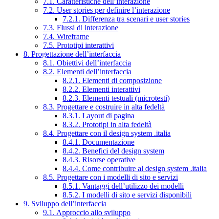
7.1. Caratteristiche dell’interazione
7.2. User stories per definire l’interazione
7.2.1. Differenza tra scenari e user stories
7.3. Flussi di interazione
7.4. Wireframe
7.5. Prototipi interattivi
8. Progettazione dell’interfaccia
8.1. Obiettivi dell’interfaccia
8.2. Elementi dell’interfaccia
8.2.1. Elementi di composizione
8.2.2. Elementi interattivi
8.2.3. Elementi testuali (microtesti)
8.3. Progettare e costruire in alta fedeltà
8.3.1. Layout di pagina
8.3.2. Prototipi in alta fedeltà
8.4. Progettare con il design system .italia
8.4.1. Documentazione
8.4.2. Benefici del design system
8.4.3. Risorse operative
8.4.4. Come contribuire al design system .italia
8.5. Progettare con i modelli di sito e servizi
8.5.1. Vantaggi dell’utilizzo dei modelli
8.5.2. I modelli di sito e servizi disponibili
9. Sviluppo dell’interfaccia
9.1. Approccio allo sviluppo