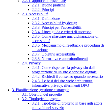
2.2. L’approccio progettuale
2.2.1. Buone pratiche
2.2.2. Principi
2.3. Accessibilità
2.3.1. Definizione
2.3.2. Accessibilità by design
2.3.3. Principi per l’accessibilità
2.3.4. Linee guida e criteri di successo
2.3.5. Come rilasciare una dichiarazione di
accessibilità
2.3.6. Meccanismo di feedback e procedura di
attuazione
2.3.7. Obiettivi accessibilità
2.3.8. Normativa e approfondimenti
2.4. Privacy
2.4.1. Come rispettare la privacy sin dalla
progettazione di un sito o servizio digitale
2.4.2. Richiedi il consenso quando necessario
2.4.3. Le basi del sito web: architettura,
informativa privacy, riferimenti DPO
3. Pianificazione, gestione e strategia
3.1. Obiettivi del progetto
3.2. Tipologie di progetti
3.2.1. Tipologie di progetto in base agli attori
coinvolti nel servizio