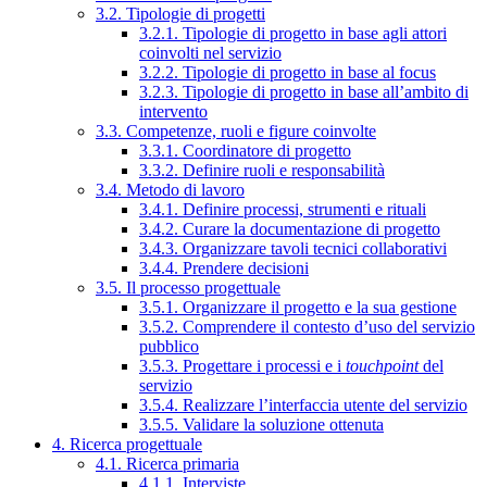
3.2. Tipologie di progetti
3.2.1. Tipologie di progetto in base agli attori
coinvolti nel servizio
3.2.2. Tipologie di progetto in base al focus
3.2.3. Tipologie di progetto in base all’ambito di
intervento
3.3. Competenze, ruoli e figure coinvolte
3.3.1. Coordinatore di progetto
3.3.2. Definire ruoli e responsabilità
3.4. Metodo di lavoro
3.4.1. Definire processi, strumenti e rituali
3.4.2. Curare la documentazione di progetto
3.4.3. Organizzare tavoli tecnici collaborativi
3.4.4. Prendere decisioni
3.5. Il processo progettuale
3.5.1. Organizzare il progetto e la sua gestione
3.5.2. Comprendere il contesto d’uso del servizio
pubblico
3.5.3. Progettare i processi e i
touchpoint
del
servizio
3.5.4. Realizzare l’interfaccia utente del servizio
3.5.5. Validare la soluzione ottenuta
4. Ricerca progettuale
4.1. Ricerca primaria
4.1.1. Interviste