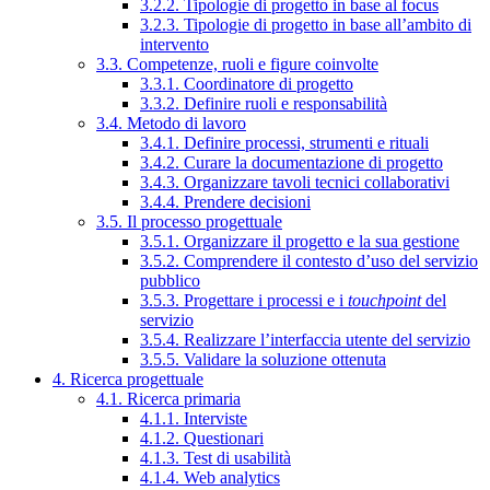
3.2.2. Tipologie di progetto in base al focus
3.2.3. Tipologie di progetto in base all’ambito di
intervento
3.3. Competenze, ruoli e figure coinvolte
3.3.1. Coordinatore di progetto
3.3.2. Definire ruoli e responsabilità
3.4. Metodo di lavoro
3.4.1. Definire processi, strumenti e rituali
3.4.2. Curare la documentazione di progetto
3.4.3. Organizzare tavoli tecnici collaborativi
3.4.4. Prendere decisioni
3.5. Il processo progettuale
3.5.1. Organizzare il progetto e la sua gestione
3.5.2. Comprendere il contesto d’uso del servizio
pubblico
3.5.3. Progettare i processi e i
touchpoint
del
servizio
3.5.4. Realizzare l’interfaccia utente del servizio
3.5.5. Validare la soluzione ottenuta
4. Ricerca progettuale
4.1. Ricerca primaria
4.1.1. Interviste
4.1.2. Questionari
4.1.3. Test di usabilità
4.1.4. Web analytics