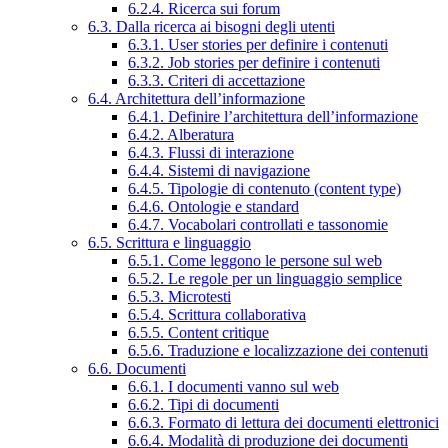
6.2.4. Ricerca sui forum
6.3. Dalla ricerca ai bisogni degli utenti
6.3.1. User stories per definire i contenuti
6.3.2. Job stories per definire i contenuti
6.3.3. Criteri di accettazione
6.4. Architettura dell’informazione
6.4.1. Definire l’architettura dell’informazione
6.4.2. Alberatura
6.4.3. Flussi di interazione
6.4.4. Sistemi di navigazione
6.4.5. Tipologie di contenuto (content type)
6.4.6. Ontologie e standard
6.4.7. Vocabolari controllati e tassonomie
6.5. Scrittura e linguaggio
6.5.1. Come leggono le persone sul web
6.5.2. Le regole per un linguaggio semplice
6.5.3. Microtesti
6.5.4. Scrittura collaborativa
6.5.5. Content critique
6.5.6. Traduzione e localizzazione dei contenuti
6.6. Documenti
6.6.1. I documenti vanno sul web
6.6.2. Tipi di documenti
6.6.3. Formato di lettura dei documenti elettronici
6.6.4. Modalità di produzione dei documenti