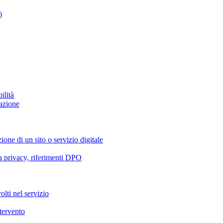
)
ilità
azione
ione di un sito o servizio digitale
va privacy, riferimenti DPO
olti nel servizio
ntervento