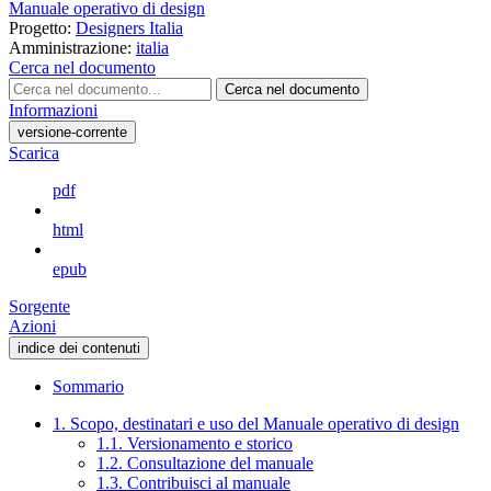
Manuale operativo di design
Progetto:
Designers Italia
Amministrazione:
italia
Cerca nel documento
Cerca nel documento
Informazioni
versione-corrente
Scarica
pdf
html
epub
Sorgente
Azioni
indice dei contenuti
Sommario
1. Scopo, destinatari e uso del Manuale operativo di design
1.1. Versionamento e storico
1.2. Consultazione del manuale
1.3. Contribuisci al manuale