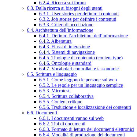
6.2.4. Ricerca sui forum
6.3. Dalla ricerca ai bisogni degli utenti
6.3.1. User stories per definire i contenuti
6.3.2. Job stories per definire i contenuti
6.3.3. Criteri di accettazione
6.4. Architettura dell’informazione
6.4.1. Definire l’architettura dell’informazione
6.4.2. Alberatura
6.4.3. Flussi di interazione
6.4.4. Sistemi di navigazione
6.4.5. Tipologie di contenuto (content type)
6.4.6. Ontologie e standard
6.4.7. Vocabolari controllati e tassonomie
6.5. Scrittura e linguaggio
6.5.1. Come leggono le persone sul web
6.5.2. Le regole per un linguaggio semplice
6.5.3. Microtesti
6.5.4. Scrittura collaborativa
6.5.5. Content critique
6.5.6. Traduzione e localizzazione dei contenuti
6.6. Documenti
6.6.1. I documenti vanno sul web
6.6.2. Tipi di documenti
6.6.3. Formato di lettura dei documenti elettronici
6.6.4. Modalità di produzione dei documenti