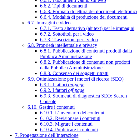
6.6.1. I documenti vanno sul web
6.6.2. Tipi di documenti
6.6.3. Formato di lettura dei documenti elettronici
6.6.4. Modalità di produzione dei documenti
6.7. Immagini e video
6.7.1. Testo alternativo (alt text) per le immagini
6.7.2. Sottotitoli per i video
6.7.3. Trascrizioni per i video
6.8. Proprietà intellettuale e privacy
6.8.1. Pubblicazione di contenuti prodotti dalla
Pubblica Amministrazione
6.8.2. Pubblicazione di contenuti non prodotti
dalla Pubblica Amministrazione
6.8.3. Consenso dei soggetti ritratti
6.9. Ottimizzazione per i motori di ricerca (SEO)
6.9.1. I fattori
on-page
6.9.2. I fattori
off-page
6.9.3. Strumenti di diagnostica SEO: Search
Console
6.10. Gestire i contenuti
6.10.1. L’inventario dei contenuti
6.10.2. Revisionare i contenuti
6.10.3. Migrare i contenuti
6.10.4. Pubblicare i contenuti
7. Progettazione dell’interazione