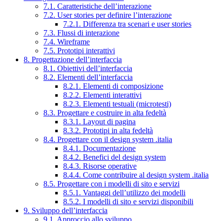
7.1. Caratteristiche dell’interazione
7.2. User stories per definire l’interazione
7.2.1. Differenza tra scenari e user stories
7.3. Flussi di interazione
7.4. Wireframe
7.5. Prototipi interattivi
8. Progettazione dell’interfaccia
8.1. Obiettivi dell’interfaccia
8.2. Elementi dell’interfaccia
8.2.1. Elementi di composizione
8.2.2. Elementi interattivi
8.2.3. Elementi testuali (microtesti)
8.3. Progettare e costruire in alta fedeltà
8.3.1. Layout di pagina
8.3.2. Prototipi in alta fedeltà
8.4. Progettare con il design system .italia
8.4.1. Documentazione
8.4.2. Benefici del design system
8.4.3. Risorse operative
8.4.4. Come contribuire al design system .italia
8.5. Progettare con i modelli di sito e servizi
8.5.1. Vantaggi dell’utilizzo dei modelli
8.5.2. I modelli di sito e servizi disponibili
9. Sviluppo dell’interfaccia
9.1. Approccio allo sviluppo