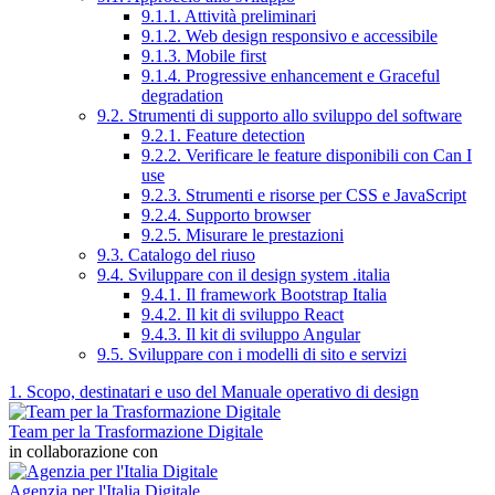
9.1.1. Attività preliminari
9.1.2. Web design responsivo e accessibile
9.1.3. Mobile first
9.1.4. Progressive enhancement e Graceful
degradation
9.2. Strumenti di supporto allo sviluppo del software
9.2.1. Feature detection
9.2.2. Verificare le feature disponibili con Can I
use
9.2.3. Strumenti e risorse per CSS e JavaScript
9.2.4. Supporto browser
9.2.5. Misurare le prestazioni
9.3. Catalogo del riuso
9.4. Sviluppare con il design system .italia
9.4.1. Il framework Bootstrap Italia
9.4.2. Il kit di sviluppo React
9.4.3. Il kit di sviluppo Angular
9.5. Sviluppare con i modelli di sito e servizi
1. Scopo, destinatari e uso del Manuale operativo di design
Team per la Trasformazione Digitale
in collaborazione con
Agenzia per l'Italia Digitale