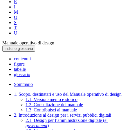
E
I
M
O
S
T
U
Manuale operativo di design
indici e glossario
contenuti
figure
tabelle
glossario
Sommario
1. Scopo, destinatari e uso del Manuale operativo di design
1.1. Versionamento e storico
1.2. Consultazione del manuale
1.3. Contribuisci al manuale
2. Introduzione al design per i servizi pubblici digitali
2.1. Design per l’amministrazione digitale (
e-
government
)