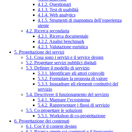
4.1.2. Questionari
4.1.3. Test di usabilità
4.1.4. Web analytics
4.1.5. Strumenti di mappatura dell’esperienza
utente
4.2. Ricerca secondaria
4.2.1. Ricerca documentale
4.2.2. Analisi benchmark
4.2.3. Valutazione euristica
5. Progettazione dei servizi
5.1. Cosa sono i servizi e il service design
5.2. Progettare servizi pubblici digitali
5.3. Definire il modello di servizio
5.3.1. Identificare gli attori coinvolti
5.3.2. Formulare la proposta di valore
5.3.3. Inquadrare gli elementi costitutivi del
servizio
5.4. Descrivere il funzionamento del servizio
5.4.1. Mappare l’ecosistema
5.4.2. Rappresentare i flussi di servizio
5.5. Co-progettare le soluzioni
5.5.1. Workshop di co-progettazione
6. Progettazione dei contenuti
6.1. Cos’è il content design
6.2. Ricerca utente sui contenuti e il linguaggio