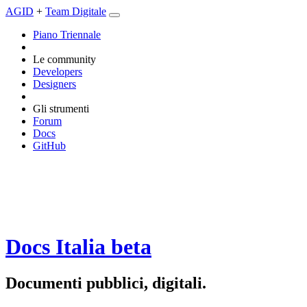
AGID
+
Team Digitale
Piano Triennale
Le community
Developers
Designers
Gli strumenti
Forum
Docs
GitHub
Docs Italia
beta
Documenti pubblici, digitali.