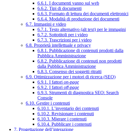
6.6.1. I documenti vanno sul web
6.6.2. Tipi di documenti
6.6.3. Formato di lettura dei documenti elettronici
6.6.4. Modalità di produzione dei documenti
6.7. Immagini e video
6.7.1. Testo alternativo (alt text) per le immagini
6.7.2. Sottotitoli per i video
6.7.3. Trascrizioni per i video
6.8. Proprietà intellettuale e privacy
6.8.1. Pubblicazione di contenuti prodotti dalla
Pubblica Amministrazione
6.8.2. Pubblicazione di contenuti non prodotti
dalla Pubblica Amministrazione
6.8.3. Consenso dei soggetti ritratti
6.9. Ottimizzazione per i motori di ricerca (SEO)
6.9.1. I fattori
on-page
6.9.2. I fattori
off-page
6.9.3. Strumenti di diagnostica SEO: Search
Console
6.10. Gestire i contenuti
6.10.1. L’inventario dei contenuti
6.10.2. Revisionare i contenuti
6.10.3. Migrare i contenuti
6.10.4. Pubblicare i contenuti
7. Progettazione dell’interazione