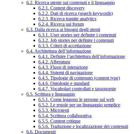
6.2. Ricerca utente sui contenuti e il linguaggio
6.2.1. Content discovery
6.2.2. Dati di ricerca (search keywords)
6.2.3. Ricerca tramite analytics
6.2.4. Ricerca sui forum
6.3. Dalla ricerca ai bisogni degli utenti
6.3.1. User stories per definire i contenuti
6.3.2. Job stories per definire i contenuti
6.3.3. Criteri di accettazione
6.4. Architettura dell’informazione
6.4.1. Definire l’architettura dell’informazione
6.4.2. Alberatura
6.4.3. Flussi di interazione
6.4.4. Sistemi di navigazione
6.4.5. Tipologie di contenuto (content type)
6.4.6. Ontologie e standard
6.4.7. Vocabolari controllati e tassonomie
6.5. Scrittura e linguaggio
6.5.1. Come leggono le persone sul web
6.5.2. Le regole per un linguaggio semplice
6.5.3. Microtesti
6.5.4. Scrittura collaborativa
6.5.5. Content critique
6.5.6. Traduzione e localizzazione dei contenuti
6.6. Documenti