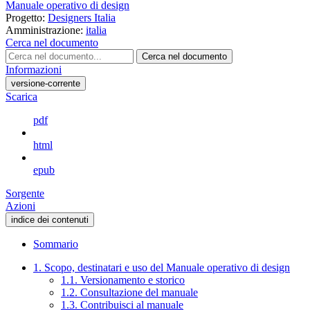
Manuale operativo di design
Progetto:
Designers Italia
Amministrazione:
italia
Cerca nel documento
Cerca nel documento
Informazioni
versione-corrente
Scarica
pdf
html
epub
Sorgente
Azioni
indice dei contenuti
Sommario
1. Scopo, destinatari e uso del Manuale operativo di design
1.1. Versionamento e storico
1.2. Consultazione del manuale
1.3. Contribuisci al manuale