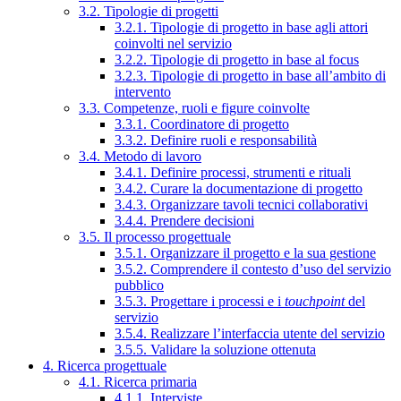
3.2. Tipologie di progetti
3.2.1. Tipologie di progetto in base agli attori
coinvolti nel servizio
3.2.2. Tipologie di progetto in base al focus
3.2.3. Tipologie di progetto in base all’ambito di
intervento
3.3. Competenze, ruoli e figure coinvolte
3.3.1. Coordinatore di progetto
3.3.2. Definire ruoli e responsabilità
3.4. Metodo di lavoro
3.4.1. Definire processi, strumenti e rituali
3.4.2. Curare la documentazione di progetto
3.4.3. Organizzare tavoli tecnici collaborativi
3.4.4. Prendere decisioni
3.5. Il processo progettuale
3.5.1. Organizzare il progetto e la sua gestione
3.5.2. Comprendere il contesto d’uso del servizio
pubblico
3.5.3. Progettare i processi e i
touchpoint
del
servizio
3.5.4. Realizzare l’interfaccia utente del servizio
3.5.5. Validare la soluzione ottenuta
4. Ricerca progettuale
4.1. Ricerca primaria
4.1.1. Interviste