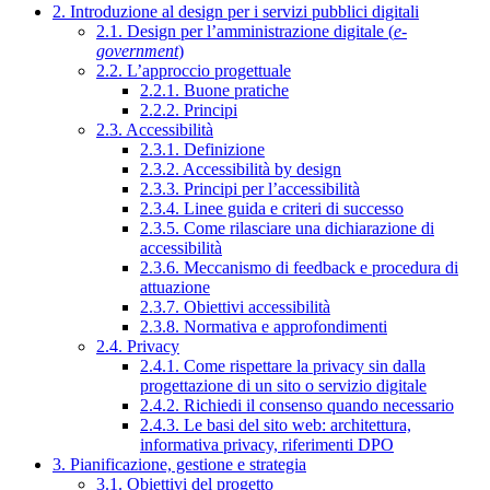
2. Introduzione al design per i servizi pubblici digitali
2.1. Design per l’amministrazione digitale (
e-
government
)
2.2. L’approccio progettuale
2.2.1. Buone pratiche
2.2.2. Principi
2.3. Accessibilità
2.3.1. Definizione
2.3.2. Accessibilità by design
2.3.3. Principi per l’accessibilità
2.3.4. Linee guida e criteri di successo
2.3.5. Come rilasciare una dichiarazione di
accessibilità
2.3.6. Meccanismo di feedback e procedura di
attuazione
2.3.7. Obiettivi accessibilità
2.3.8. Normativa e approfondimenti
2.4. Privacy
2.4.1. Come rispettare la privacy sin dalla
progettazione di un sito o servizio digitale
2.4.2. Richiedi il consenso quando necessario
2.4.3. Le basi del sito web: architettura,
informativa privacy, riferimenti DPO
3. Pianificazione, gestione e strategia
3.1. Obiettivi del progetto