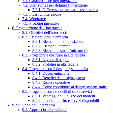
7.1. Caratteristiche dell’interazione
7.2. User stories per definire l’interazione
7.2.1. Differenza tra scenari e user stories
7.3. Flussi di interazione
7.4. Wireframe
7.5. Prototipi interattivi
8. Progettazione dell’interfaccia
8.1. Obiettivi dell’interfaccia
8.2. Elementi dell’interfaccia
8.2.1. Elementi di composizione
8.2.2. Elementi interattivi
8.2.3. Elementi testuali (microtesti)
8.3. Progettare e costruire in alta fedeltà
8.3.1. Layout di pagina
8.3.2. Prototipi in alta fedeltà
8.4. Progettare con il design system .italia
8.4.1. Documentazione
8.4.2. Benefici del design system
8.4.3. Risorse operative
8.4.4. Come contribuire al design system .italia
8.5. Progettare con i modelli di sito e servizi
8.5.1. Vantaggi dell’utilizzo dei modelli
8.5.2. I modelli di sito e servizi disponibili
9. Sviluppo dell’interfaccia
9.1. Approccio allo sviluppo