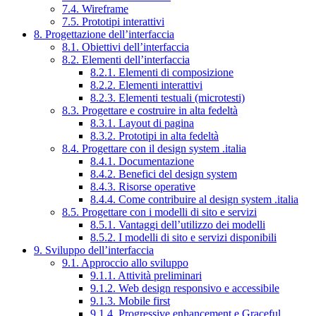
7.4. Wireframe
7.5. Prototipi interattivi
8. Progettazione dell’interfaccia
8.1. Obiettivi dell’interfaccia
8.2. Elementi dell’interfaccia
8.2.1. Elementi di composizione
8.2.2. Elementi interattivi
8.2.3. Elementi testuali (microtesti)
8.3. Progettare e costruire in alta fedeltà
8.3.1. Layout di pagina
8.3.2. Prototipi in alta fedeltà
8.4. Progettare con il design system .italia
8.4.1. Documentazione
8.4.2. Benefici del design system
8.4.3. Risorse operative
8.4.4. Come contribuire al design system .italia
8.5. Progettare con i modelli di sito e servizi
8.5.1. Vantaggi dell’utilizzo dei modelli
8.5.2. I modelli di sito e servizi disponibili
9. Sviluppo dell’interfaccia
9.1. Approccio allo sviluppo
9.1.1. Attività preliminari
9.1.2. Web design responsivo e accessibile
9.1.3. Mobile first
9.1.4. Progressive enhancement e Graceful