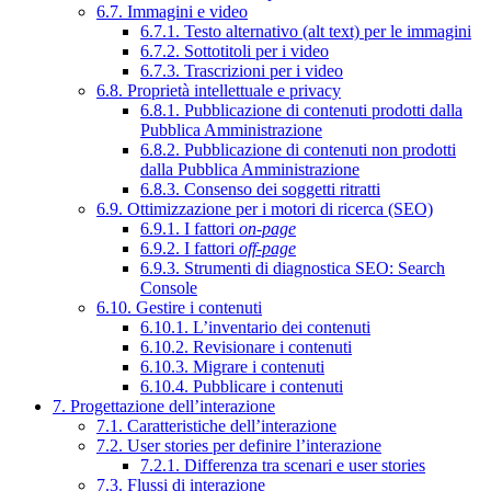
6.7. Immagini e video
6.7.1. Testo alternativo (alt text) per le immagini
6.7.2. Sottotitoli per i video
6.7.3. Trascrizioni per i video
6.8. Proprietà intellettuale e privacy
6.8.1. Pubblicazione di contenuti prodotti dalla
Pubblica Amministrazione
6.8.2. Pubblicazione di contenuti non prodotti
dalla Pubblica Amministrazione
6.8.3. Consenso dei soggetti ritratti
6.9. Ottimizzazione per i motori di ricerca (SEO)
6.9.1. I fattori
on-page
6.9.2. I fattori
off-page
6.9.3. Strumenti di diagnostica SEO: Search
Console
6.10. Gestire i contenuti
6.10.1. L’inventario dei contenuti
6.10.2. Revisionare i contenuti
6.10.3. Migrare i contenuti
6.10.4. Pubblicare i contenuti
7. Progettazione dell’interazione
7.1. Caratteristiche dell’interazione
7.2. User stories per definire l’interazione
7.2.1. Differenza tra scenari e user stories
7.3. Flussi di interazione