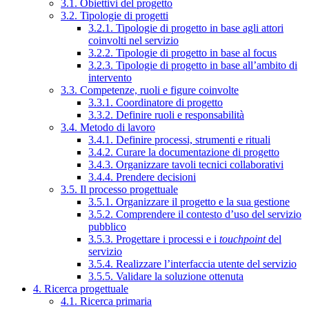
3.1. Obiettivi del progetto
3.2. Tipologie di progetti
3.2.1. Tipologie di progetto in base agli attori
coinvolti nel servizio
3.2.2. Tipologie di progetto in base al focus
3.2.3. Tipologie di progetto in base all’ambito di
intervento
3.3. Competenze, ruoli e figure coinvolte
3.3.1. Coordinatore di progetto
3.3.2. Definire ruoli e responsabilità
3.4. Metodo di lavoro
3.4.1. Definire processi, strumenti e rituali
3.4.2. Curare la documentazione di progetto
3.4.3. Organizzare tavoli tecnici collaborativi
3.4.4. Prendere decisioni
3.5. Il processo progettuale
3.5.1. Organizzare il progetto e la sua gestione
3.5.2. Comprendere il contesto d’uso del servizio
pubblico
3.5.3. Progettare i processi e i
touchpoint
del
servizio
3.5.4. Realizzare l’interfaccia utente del servizio
3.5.5. Validare la soluzione ottenuta
4. Ricerca progettuale
4.1. Ricerca primaria