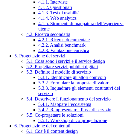
4.1.1. Interviste
4.1.2. Questionari
4.1.3. Test di usabilità
4.1.4. Web analytics
4.1.5. Strumenti di mappatura dell’esperienza
utente
4.2. Ricerca secondaria
4.2.1. Ricerca documentale
4.2.2. Analisi benchmark
4.2.3. Valutazione euristica
5. Progettazione dei servizi
5.1. Cosa sono i servizi e il service design
5.2. Progettare servizi pubblici digitali
5.3. Definire il modello di servizio
5.3.1. Identificare gli attori coinvolti
5.3.2. Formulare la proposta di valore
5.3.3. Inquadrare gli elementi costitutivi del
servizio
5.4. Descrivere il funzionamento del servizio
5.4.1. Mappare l’ecosistema
5.4.2. Rappresentare i flussi di servizio
5.5. Co-progettare le soluzioni
5.5.1. Workshop di co-progettazione
6. Progettazione dei contenuti
6.1. Cos’è il content design