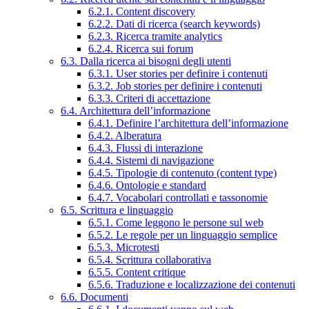
6.2.1. Content discovery
6.2.2. Dati di ricerca (search keywords)
6.2.3. Ricerca tramite analytics
6.2.4. Ricerca sui forum
6.3. Dalla ricerca ai bisogni degli utenti
6.3.1. User stories per definire i contenuti
6.3.2. Job stories per definire i contenuti
6.3.3. Criteri di accettazione
6.4. Architettura dell’informazione
6.4.1. Definire l’architettura dell’informazione
6.4.2. Alberatura
6.4.3. Flussi di interazione
6.4.4. Sistemi di navigazione
6.4.5. Tipologie di contenuto (content type)
6.4.6. Ontologie e standard
6.4.7. Vocabolari controllati e tassonomie
6.5. Scrittura e linguaggio
6.5.1. Come leggono le persone sul web
6.5.2. Le regole per un linguaggio semplice
6.5.3. Microtesti
6.5.4. Scrittura collaborativa
6.5.5. Content critique
6.5.6. Traduzione e localizzazione dei contenuti
6.6. Documenti