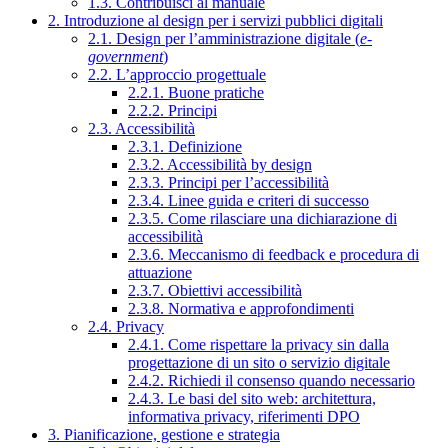
1.3. Contribuisci al manuale
2. Introduzione al design per i servizi pubblici digitali
2.1. Design per l’amministrazione digitale (
e-
government
)
2.2. L’approccio progettuale
2.2.1. Buone pratiche
2.2.2. Principi
2.3. Accessibilità
2.3.1. Definizione
2.3.2. Accessibilità by design
2.3.3. Principi per l’accessibilità
2.3.4. Linee guida e criteri di successo
2.3.5. Come rilasciare una dichiarazione di
accessibilità
2.3.6. Meccanismo di feedback e procedura di
attuazione
2.3.7. Obiettivi accessibilità
2.3.8. Normativa e approfondimenti
2.4. Privacy
2.4.1. Come rispettare la privacy sin dalla
progettazione di un sito o servizio digitale
2.4.2. Richiedi il consenso quando necessario
2.4.3. Le basi del sito web: architettura,
informativa privacy, riferimenti DPO
3. Pianificazione, gestione e strategia