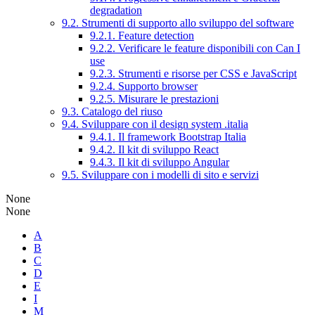
degradation
9.2. Strumenti di supporto allo sviluppo del software
9.2.1. Feature detection
9.2.2. Verificare le feature disponibili con Can I
use
9.2.3. Strumenti e risorse per CSS e JavaScript
9.2.4. Supporto browser
9.2.5. Misurare le prestazioni
9.3. Catalogo del riuso
9.4. Sviluppare con il design system .italia
9.4.1. Il framework Bootstrap Italia
9.4.2. Il kit di sviluppo React
9.4.3. Il kit di sviluppo Angular
9.5. Sviluppare con i modelli di sito e servizi
None
None
A
B
C
D
E
I
M