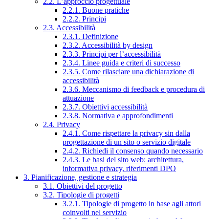
2.2. L’approccio progettuale
2.2.1. Buone pratiche
2.2.2. Principi
2.3. Accessibilità
2.3.1. Definizione
2.3.2. Accessibilità by design
2.3.3. Principi per l’accessibilità
2.3.4. Linee guida e criteri di successo
2.3.5. Come rilasciare una dichiarazione di
accessibilità
2.3.6. Meccanismo di feedback e procedura di
attuazione
2.3.7. Obiettivi accessibilità
2.3.8. Normativa e approfondimenti
2.4. Privacy
2.4.1. Come rispettare la privacy sin dalla
progettazione di un sito o servizio digitale
2.4.2. Richiedi il consenso quando necessario
2.4.3. Le basi del sito web: architettura,
informativa privacy, riferimenti DPO
3. Pianificazione, gestione e strategia
3.1. Obiettivi del progetto
3.2. Tipologie di progetti
3.2.1. Tipologie di progetto in base agli attori
coinvolti nel servizio