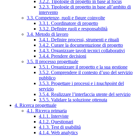
3.2.2. Tipologie di progetto in base al focus
3.2.3. Tipologie di progetto in base all’ambito di
intervento
3.3. Competenze, ruoli e figure coinvolte
3.3.1. Coordinatore di progetto
3.3.2. Definire ruoli e responsabilità
3.4. Metodo di lavoro
3.4.1. Definire processi, strumenti e rituali
3.4.2. Curare la documentazione di progetto
3.4.3. Organizzare tavoli tecnici collaborativi
3.4.4. Prendere decisioni
3.5. Il processo progettuale
3.5.1. Organizzare il progetto e la sua gestione
3.5.2. Comprendere il contesto d’uso del servizio
pubblico
3.5.3. Progettare i processi e i
touchpoint
del
servizio
3.5.4. Realizzare l’interfaccia utente del servizio
3.5.5. Validare la soluzione ottenuta
4. Ricerca progettuale
4.1. Ricerca primaria
4.1.1. Interviste
4.1.2. Questionari
4.1.3. Test di usabilità
4.1.4. Web analytics