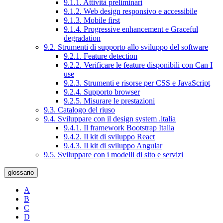
9.1.1. Attività preliminari
9.1.2. Web design responsivo e accessibile
9.1.3. Mobile first
9.1.4. Progressive enhancement e Graceful
degradation
9.2. Strumenti di supporto allo sviluppo del software
9.2.1. Feature detection
9.2.2. Verificare le feature disponibili con Can I
use
9.2.3. Strumenti e risorse per CSS e JavaScript
9.2.4. Supporto browser
9.2.5. Misurare le prestazioni
9.3. Catalogo del riuso
9.4. Sviluppare con il design system .italia
9.4.1. Il framework Bootstrap Italia
9.4.2. Il kit di sviluppo React
9.4.3. Il kit di sviluppo Angular
9.5. Sviluppare con i modelli di sito e servizi
glossario
A
B
C
D